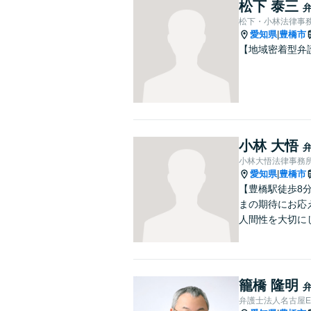
松下 泰三
松下・小林法律事
愛知県
豊橋市
|
【地域密着型弁
小林 大悟
小林大悟法律事務
愛知県
豊橋市
|
【豊橋駅徒歩8
まの期待にお応
人間性を大切に
籠橋 隆明
弁護士法人名古屋E