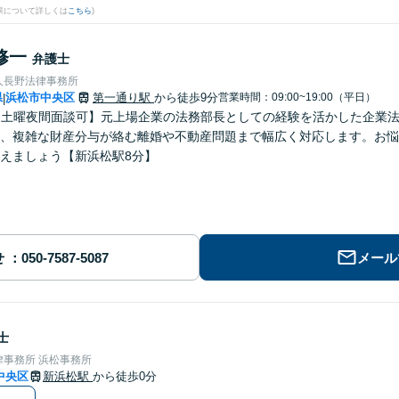
果について詳しくは
こちら
)
修一
弁護士
人長野法律事務所
県
浜松市中央区
第一通り駅
から徒歩9分
営業時間：09:00~19:00（平日）
|
・土曜夜間面談可】元上場企業の法務部長としての経験を活かした企業
、複雑な財産分与が絡む離婚や不動産問題まで幅広く対応します。お悩
えましょう【新浜松駅8分】
せ
メール
士
事務所 浜松事務所
中央区
新浜松駅
から徒歩0分