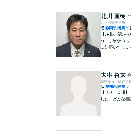
北川 直樹
北川法律事務所
静岡県
掛川市
|
【JR掛川駅か
う、丁寧かつ迅
に対応いたしま
大串 啓太
豊橋みらい法律事
愛知県
豊橋市
|
【弁護士直通】
した。どんな相