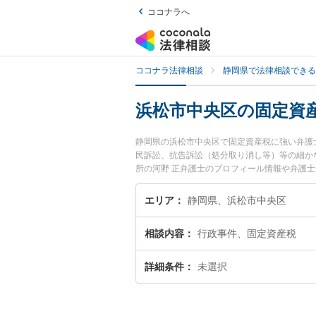
ココナラへ
ココナラ法律相談
静岡県で法律相談できる
浜松市中央区の固定資
静岡県の浜松市中央区で固定資産税に強い弁護
民訴訟、抗告訴訟（処分取り消し等）等の細か
所の河野 正弁護士のプロフィール情報や弁護
い』『固定資産税のトラブル解決の実績豊富な
りの相談者さんにおすすめです。
エリア
静岡県、浜松市中央区
相談内容
行政事件、固定資産税
詳細条件
未選択