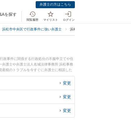
弁護士の方はこちら
&Aを探す
閲覧履歴
マイリスト
ログイン
浜松市中央区で行政事件に強い弁護士
浜松市中央区で固定資産税に強い弁護
。行政事件に関係する行政処分の不服申立てや住
一弁護士や弁護士法人名城法律事務所 浜松事務
資産税のトラブルを今すぐに弁護士に相談した
中央区内の弁護士に相談予約したい』などでお困
変更
変更
変更