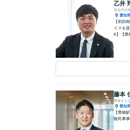
乙井 
旭合同法
愛知
【初回相
イスを提
K】【豊
藤本 
豊橋まち
愛知
【豊橋駅
般民事事