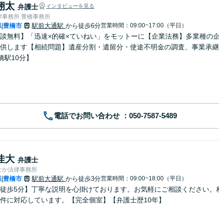
翔太
弁護士
インタビューを見る
律事務所 豊橋事務所
県
豊橋市
駅前大通駅
から徒歩6分
営業時間：09:00~17:00（平日）
|
談無料】「迅速×的確×ていねい」をモットーに【企業法務】多業種の
供します【相続問題】遺産分割・遺留分・使途不明金の調査、事業承継
橋駅10分】
電話でお問い合わせ
佳大
弁護士
なか法律事務所
県
豊橋市
駅前大通駅
から徒歩3分
営業時間：09:00~18:00（平日）
|
徒歩5分】丁寧な説明を心掛けております。お気軽にご相談ください。
件に対応しています。【完全個室】【弁護士歴10年】