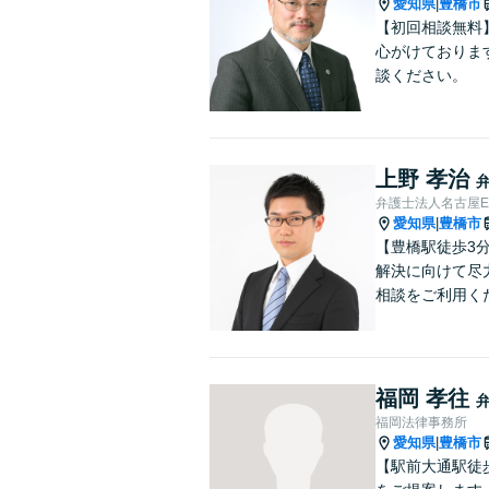
愛知県
豊橋市
|
【初回相談無料
心がけておりま
談ください。
上野 孝治
弁護士法人名古屋E
愛知県
豊橋市
|
【豊橋駅徒歩3
解決に向けて尽
相談をご利用く
福岡 孝往
福岡法律事務所
愛知県
豊橋市
|
【駅前大通駅徒