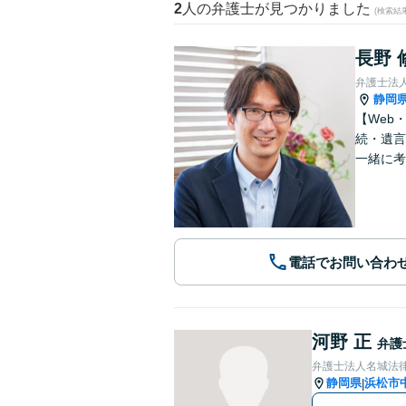
2
人の弁護士が見つかりました
(検索結
長野 
弁護士法
静岡
【Web
続・遺言
一緒に考
電話でお問い合わ
河野 正
弁護
弁護士法人名城法律
静岡県
浜松市
|