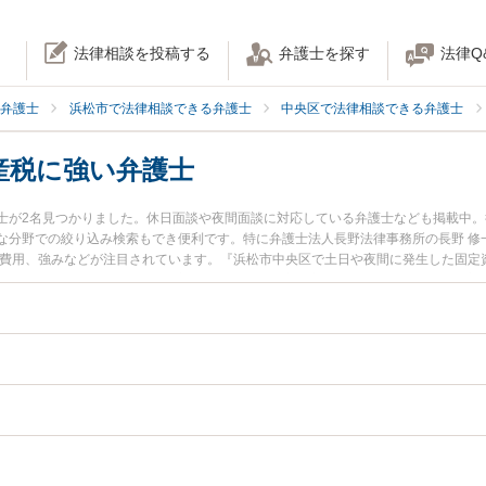
法律相談を投稿する
弁護士を探す
法律Q
弁護士
浜松市で法律相談できる弁護士
中央区で法律相談できる弁護士
産税に強い弁護士
士が2名見つかりました。休日面談や夜間面談に対応している弁護士なども掲載中
な分野での絞り込み検索もでき便利です。特に弁護士法人長野法律事務所の長野 修
士費用、強みなどが注目されています。『浜松市中央区で土日や夜間に発生した固定
近くの弁護士を検索したい』『初回相談無料で固定資産税を法律相談できる浜松市