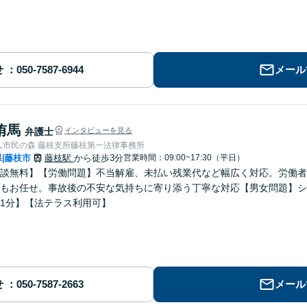
せ
メール
侑馬
弁護士
インタビューを見る
人市民の森 藤枝支所藤枝第一法律事務所
県
藤枝市
藤枝駅
から徒歩3分
営業時間：09:00~17:30（平日）
|
談無料】【労働問題】不当解雇、未払い残業代など幅広く対応。労働者
もお任せ。事故後の不安な気持ちに寄り添う丁寧な対応【男女問題】シ
1分】【法テラス利用可】
せ
メール