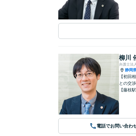
柳川 
弁護士法
静岡
【初回相
との交渉
【藤枝駅
電話でお問い合わ