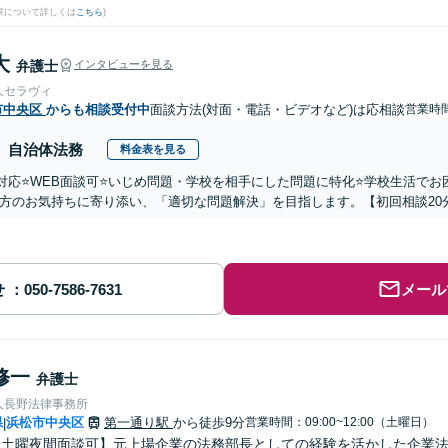
果について詳しくは
こちら
)
大
弁護士
インタビューを見る
人セラヴィ
市中央区
からも相談受付中
面談方法(対面・電話・ビデオなど)は応相談
営業時間
自治体法務
料金表を見る
国対応⭐️WEB面談可⭐️いじめ問題・学校を相手にした問題に特化⭐️学校生活
方のお気持ちに寄り添い、「適切な問題解決」を目指します。【初回相談20
せ
メール
修一
弁護士
人長野法律事務所
県
浜松市中央区
第一通り駅
から徒歩9分
営業時間：09:00~12:00（土曜日）
|
・土曜夜間面談可】元上場企業の法務部長としての経験を活かした企業