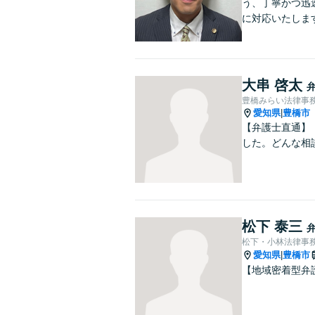
う、丁寧かつ迅
に対応いたしま
大串 啓太
豊橋みらい法律事
愛知県
豊橋市
|
【弁護士直通】
した。どんな相
松下 泰三
松下・小林法律事
愛知県
豊橋市
|
【地域密着型弁