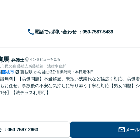
電話でお問い合わせ
侑馬
弁護士
インタビューを見る
人市民の森 藤枝支所藤枝第一法律事務所
県
藤枝市
藤枝駅
から徒歩3分
営業時間：本日定休日
|
談無料】【労働問題】不当解雇、未払い残業代など幅広く対応。労働者
もお任せ。事故後の不安な気持ちに寄り添う丁寧な対応【男女問題】シ
1分】【法テラス利用可】
せ
メール