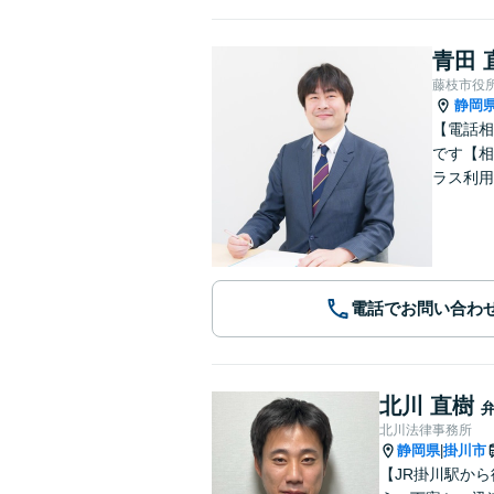
青田 
藤枝市役
静岡
【電話相
です【相
ラス利用
電話でお問い合わ
北川 直樹
北川法律事務所
静岡県
掛川市
|
【JR掛川駅か