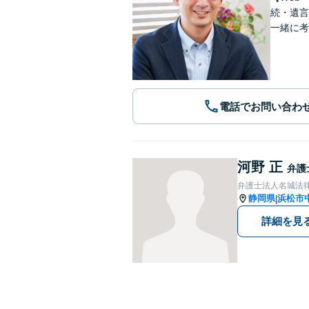
続・遺言
一緒に考
電話でお問い合わ
河野 正
弁護
弁護士法人名城法律
静岡県
浜松市
|
詳細を見