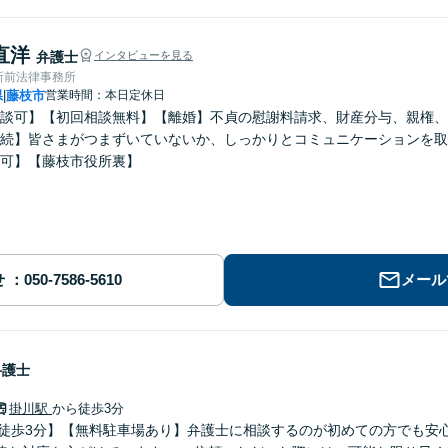
直洋
弁護士
インタビューを見る
所前法律事務所
県
藤枝市
営業時間：本日定休日
|
談可】【初回相談無料】【離婚】不貞の慰謝料請求、財産分与、親権、
続】皆さまがつまずいていないか、しっかりとコミュニケーションを取
可】【藤枝市役所裏】
せ
メール
弁護士
掛川駅
から徒歩3分
ら徒歩3分】【無料駐車場あり】弁護士に相談するのが初めての方でも安