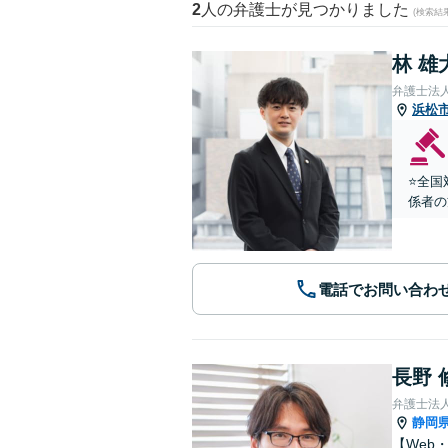
2
人の弁護士が見つかりました
(検索結
林 雄
弁護士法
浜松
⭐️全
係者の
電話でお問い合わ
長野 
弁護士法
静岡
【Web