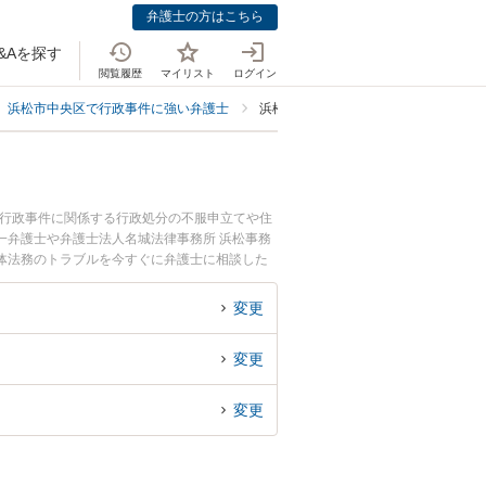
弁護士の方はこちら
&Aを探す
閲覧履歴
マイリスト
ログイン
浜松市中央区で行政事件に強い弁護士
浜松市中央区で自治体法務に強い弁護
。行政事件に関係する行政処分の不服申立てや住
一弁護士や弁護士法人名城法律事務所 浜松事務
体法務のトラブルを今すぐに弁護士に相談した
中央区内の弁護士に相談予約したい』などでお困
変更
変更
変更