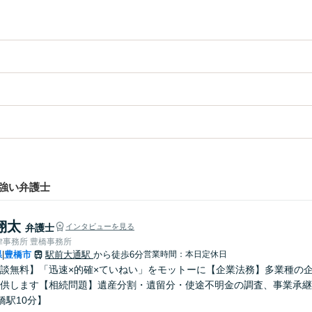
強い弁護士
翔太
弁護士
インタビューを見る
律事務所 豊橋事務所
県
豊橋市
駅前大通駅
から徒歩6分
営業時間：本日定休日
|
談無料】「迅速×的確×ていねい」をモットーに【企業法務】多業種の
供します【相続問題】遺産分割・遺留分・使途不明金の調査、事業承継
橋駅10分】