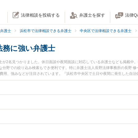
法律相談を投稿する
弁護士を探す
法律Q
弁護士
浜松市で法律相談できる弁護士
中央区で法律相談できる弁護士
法務に強い弁護士
士が2名見つかりました。休日面談や夜間面談に対応している弁護士なども掲載中
な分野での絞り込み検索もでき便利です。特に弁護士法人長野法律事務所の長野 修
士費用、強みなどが注目されています。『浜松市中央区で土日や夜間に発生した自治
近くの弁護士を検索したい』『初回相談無料で自治体法務を法律相談できる浜松市