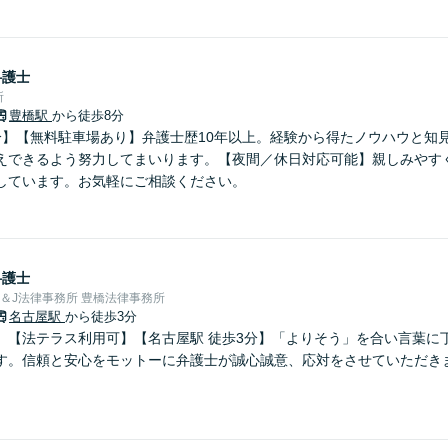
弁護士
所
豊橋駅
から徒歩8分
分】【無料駐車場あり】弁護士歴10年以上。経験から得たノウハウと知
えできるよう努力してまいります。【夜間／休日対応可能】親しみやす
しています。お気軽にご相談ください。
弁護士
＆J法律事務所 豊橋法律事務所
名古屋駅
から徒歩3分
】【法テラス利用可】【名古屋駅 徒歩3分】「よりそう」を合い言葉に
す。信頼と安心をモットーに弁護士が誠心誠意、応対をさせていただき