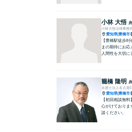
小林 大悟
小林大悟法律事務
愛知県
豊橋市
|
【豊橋駅徒歩8
まの期待にお応
人間性を大切に
籠橋 隆明
弁護士法人名古屋E
愛知県
豊橋市
|
【初回相談無料
心がけておりま
談ください。