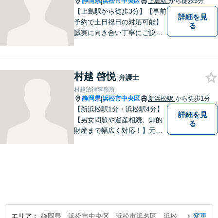
静岡県
浜松市中央区
上島駅
から徒歩5分
|
【上島駅から徒歩3分】【事前
詳細を見
予約で土日祝日の対応可能】
る
誠実に向き合い丁寧にご説明
します。
村越 啓悦
弁護士
村越法律事務所
静岡県
浜松市中央区
新浜松駅
から徒歩1分
|
【新浜松駅1分・浜松駅4分】
詳細を見
【男女問題や遺産相続、知的
る
財産まで幅広く対応！】元裁
判官のキャリアを生かし 「皆
様の納得のいく裁判の進め
方」 をご提案します。依頼者
様との信頼関係を第一に、事
件解決を推敲してまいりま
す。
エリア
静岡県、浜松市中央区、浜松市浜名区、浜松市天竜区
変更