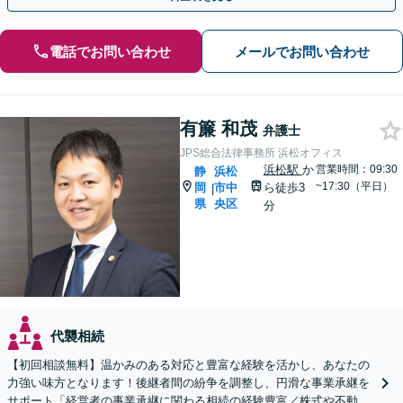
電話でお問い合わせ
メールでお問い合わせ
有簾 和茂
弁護士
JPS総合法律事務所 浜松オフィス
浜松駅
か
営業時間：09:30
静
浜松
~17:30（平日）
岡
市中
ら徒歩3
|
県
央区
分
代襲相続
【初回相談無料】温かみのある対応と豊富な経験を活かし、あなたの
力強い味方となります！後継者間の紛争を調整し、円滑な事業承継を
サポート「経営者の事業承継に関わる相続の経験豊富／株式や不動産