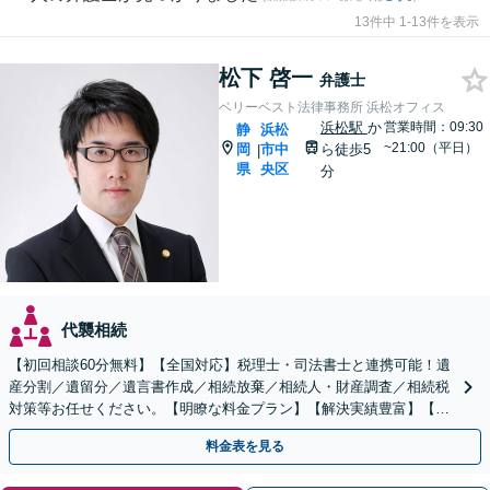
13件中 1-13件を表示
松下 啓一
弁護士
ベリーベスト法律事務所 浜松オフィス
浜松駅
か
営業時間：09:30
静
浜松
~21:00（平日）
岡
市中
ら徒歩5
|
県
央区
分
代襲相続
【初回相談60分無料】【全国対応】税理士・司法書士と連携可能！遺
産分割／遺留分／遺言書作成／相続放棄／相続人・財産調査／相続税
対策等お任せください。【明瞭な料金プラン】【解決実績豊富】【電
話相談可】
料金表を見る