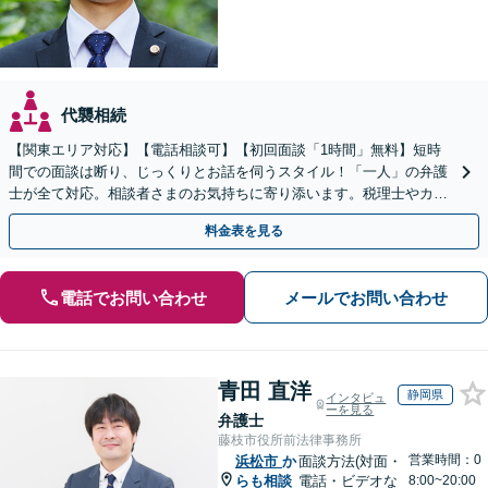
代襲相続
【関東エリア対応】【電話相談可】【初回面談「1時間」無料】短時
間での面談は断り、じっくりとお話を伺うスタイル！「一人」の弁護
士が全て対応。相談者さまのお気持ちに寄り添います。税理士やカウ
ンセラーと連携し、生前対策のご相談も
料金表を見る
電話でお問い合わせ
メールでお問い合わせ
青田 直洋
静岡県
インタビュ
ーを見る
弁護士
藤枝市役所前法律事務所
営業時間：0
浜松市
か
面談方法(対面・
らも相談
電話・ビデオな
8:00~20:00