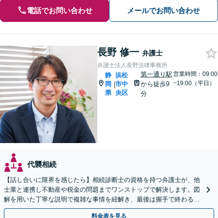
電話でお問い合わせ
メールでお問い合わせ
長野 修一
弁護士
弁護士法人長野法律事務所
第一通り駅
営業時間：09:00
静
浜松
~19:00（平日）
岡
市中
から徒歩9
|
県
央区
分
代襲相続
【話し合いに限界を感じたら】相続診断士の資格を持つ弁護士が、他
士業と連携し不動産や税金の問題までワンストップで解決します。図
解を用いた丁寧な説明で複雑な事情を紐解き、最後は握手で終わる円
満な解決へ導きます。初回相談は無料です。
料金表を見る