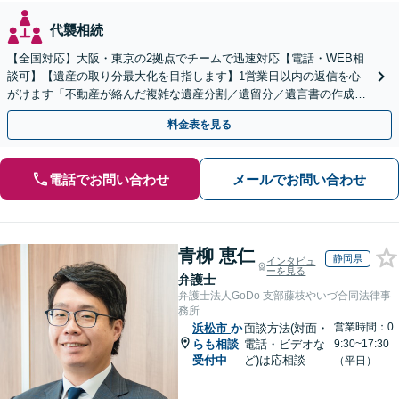
代襲相続
【全国対応】大阪・東京の2拠点でチームで迅速対応【電話・WEB相
談可】【遺産の取り分最大化を目指します】1営業日以内の返信を心
がけます「不動産が絡んだ複雑な遺産分割／遺留分／遺言書の作成・
執行／事業承継など、お任せください」【休日相談あり】
料金表を見る
電話でお問い合わせ
メールでお問い合わせ
青柳 恵仁
静岡県
インタビュ
ーを見る
弁護士
弁護士法人GoDo 支部藤枝やいづ合同法律事
務所
営業時間：0
浜松市
か
面談方法(対面・
らも相談
電話・ビデオな
9:30~17:30
受付中
ど)は応相談
（平日）