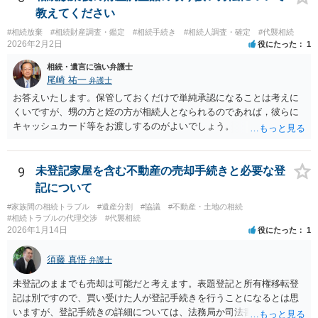
教えてください
#相続放棄
#相続財産調査・鑑定
#相続手続き
#相続人調査・確定
#代襲相続
2026年2月2日
役にたった
1
相続・遺言に強い弁護士
尾崎 祐一
弁護士
お答えいたします。保管しておくだけで単純承認になることは考えに
くいですが、甥の方と姪の方が相続人となられるのであれば，彼らに
キャッシュカード等をお渡しするのがよいでしょう。
9
未登記家屋を含む不動産の売却手続きと必要な登
記について
#家族間の相続トラブル
#遺産分割
#協議
#不動産・土地の相続
#相続トラブルの代理交渉
#代襲相続
2026年1月14日
役にたった
1
須藤 真悟
弁護士
未登記のままでも売却は可能だと考えます。表題登記と所有権移転登
記は別ですので、買い受けた人が登記手続きを行うことになるとは思
いますが、登記手続きの詳細については、法務局か司法書士に確認す