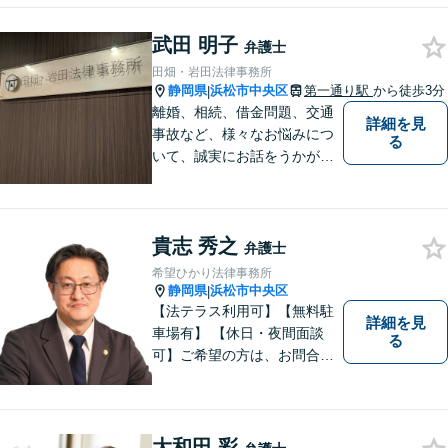
武田 明子
弁護士
田畑・岩田法律事務所
静岡県
浜松市中央区
第一通り駅
から徒歩3分
|
離婚、相続、借金問題、交通
詳細を見
事故など、様々なお悩みにつ
る
いて、誠実にお話をうかが
い、丁寧かつ迅速な問題解決
を目指します。まずはお気軽
にご相談下さい。
貴志 秀之
弁護士
希望ひかり法律事務所
静岡県
浜松市中央区
|
【法テラス利用可】【無料駐
詳細を見
車場有】 【休日・夜間面談
る
可】ご希望の方は、お問合せ
時にご相談ください。 ◆個人
の負債整理は、初回1時間相談
料無料◆
大和田 彩