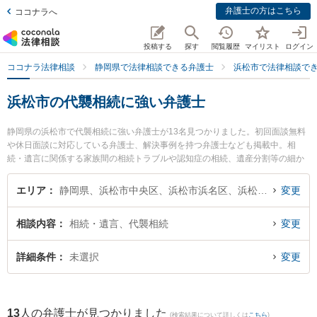
弁護士の方はこちら
ココナラへ
投稿する
探す
閲覧履歴
マイリスト
ログイン
ココナラ法律相談
静岡県で法律相談できる弁護士
浜松市で法律相談で
浜松市の代襲相続に強い弁護士
静岡県の浜松市で代襲相続に強い弁護士が13名見つかりました。初回面談無料
や休日面談に対応している弁護士、解決事例を持つ弁護士なども掲載中。相
続・遺言に関係する家族間の相続トラブルや認知症の相続、遺産分割等の細か
な分野での絞り込み検索もでき便利です。特にベリーベスト法律事務所 浜松オ
フィスの松下 啓一弁護士や弁護士法人長野法律事務所の長野 修一弁護士、JPS
エリア
静岡県、浜松市中央区、浜松市浜名区、浜松市天竜区
変更
総合法律事務所 浜松オフィスの有簾 和茂弁護士のプロフィール情報や弁護士費
用、強みなどが注目されています。『浜松市で土日や夜間に発生した代襲相続
相談内容
相続・遺言、代襲相続
変更
のトラブルを今すぐに弁護士に相談したい』『代襲相続のトラブル解決の実績
豊富な近くの弁護士を検索したい』『初回相談無料で代襲相続を法律相談でき
る浜松市内の弁護士に相談予約したい』などでお困りの相談者さんにおすすめ
詳細条件
未選択
変更
です。
13
人の弁護士が見つかりました
(検索結果について詳しくは
こちら
)