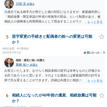
川添 圭
弁護士
元借主である相手方が死亡した後の対応になりますが、家庭裁判所に
「相続放棄・限定承認の申述の有無等の照会」という制度があり、被
相続人の債権者も利害関係人として照会することができます。照会を
行うべき家庭裁判所は、相続放棄の申述の管轄裁判所と同じ（原則と
して被相続人の最後の住所地を管轄する家庭裁判所）となります。照
会申請者の本人確認資料のほか、被相続人の相続関係の戸籍謄本類や
5
苗字変更の手続きと配偶者の姓への変更は可能
債権の存在を示す証拠資料などが必要になります。裁判所ウェブサイ
か？
トで案内されていることが多いので、管轄裁判所のホームページを確
#相続放棄
#代襲相続
認してみてください。
2026年4月2日
役にたった
3
相続・遺言に強い弁護士
尾崎 祐一
弁護士
お答えいたします。おそらく相談者様の苗字は珍奇なものと評価され
る氏であろうかと思います。そのような場合には家庭裁判所の許可を
得て氏を変えることができます。詳細は弁護士に相談されるのが宜し
いかと思います。
6
相続人になったが40年前の遺産、相続放棄は可能
か？