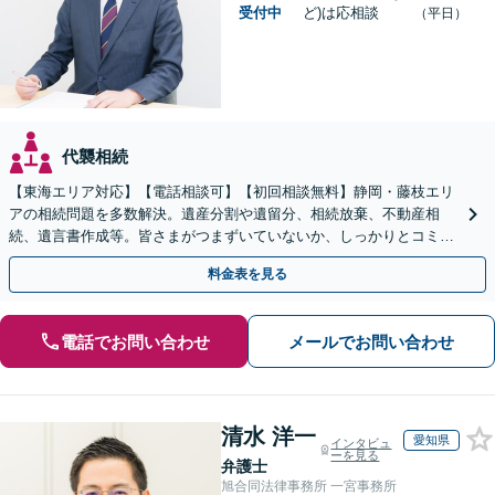
受付中
ど)は応相談
（平日）
代襲相続
【東海エリア対応】【電話相談可】【初回相談無料】静岡・藤枝エリ
アの相続問題を多数解決。遺産分割や遺留分、相続放棄、不動産相
続、遺言書作成等。皆さまがつまずいていないか、しっかりとコミュ
ニケーションを取りながらお話を進めます【休日夜間相談可】
料金表を見る
電話でお問い合わせ
メールでお問い合わせ
清水 洋一
愛知県
インタビュ
ーを見る
弁護士
旭合同法律事務所 一宮事務所