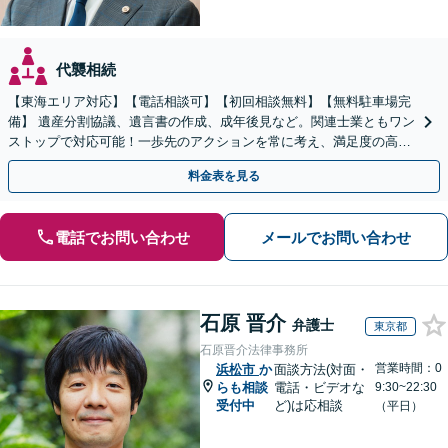
代襲相続
【東海エリア対応】【電話相談可】【初回相談無料】【無料駐車場完
備】 遺産分割協議、遺言書の作成、成年後見など。関連士業ともワン
ストップで対応可能！一歩先のアクションを常に考え、満足度の高い
解決を目指します
料金表を見る
電話でお問い合わせ
メールでお問い合わせ
石原 晋介
弁護士
東京都
石原晋介法律事務所
営業時間：0
浜松市
か
面談方法(対面・
らも相談
電話・ビデオな
9:30~22:30
受付中
ど)は応相談
（平日）