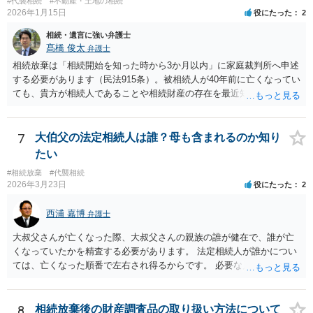
#代襲相続
#不動産・土地の相続
2026年1月15日
役にたった
2
相続・遺言に強い弁護士
髙橋 俊太
弁護士
相続放棄は「相続開始を知った時から3か月以内」に家庭裁判所へ申述
する必要があります（民法915条）。被相続人が40年前に亡くなってい
ても、貴方が相続人であることや相続財産の存在を最近知ったのであ
れば、その時点が起算点になりますので、相続放棄できる可能性があ
ります。最寄りの弁護士などにまずは相談した方がよいでしょう。
7
大伯父の法定相続人は誰？母も含まれるのか知り
たい
#相続放棄
#代襲相続
2026年3月23日
役にたった
2
西浦 嘉博
弁護士
大叔父さんが亡くなった際、大叔父さんの親族の誰が健在で、誰が亡
くなっていたかを精査する必要があります。 法定相続人が誰かについ
ては、亡くなった順番で左右され得るからです。 必要な戸籍謄本を揃
え、最寄りの法律事務所で相談されることをお勧めします。
8
相続放棄後の財産調査品の取り扱い方法について