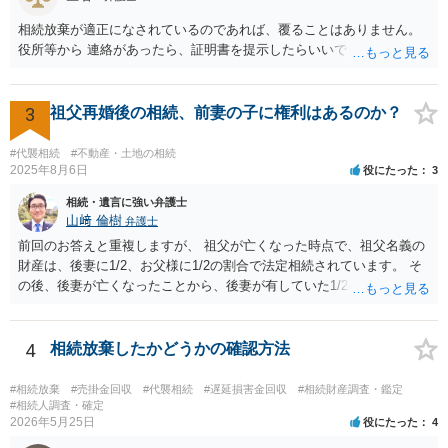
相続放棄が適正になされているのであれば、覆ることはありません。
役所等から 連絡があったら、証明書を提示したらいいでしょう。
3
祖父再婚後の相続、前妻の子に権利はあるのか？
#代襲相続
#不動産・土地の相続
2025年8月6日
役にたった
3
相続・遺言に強い弁護士
山﨑 倫樹
弁護士
前回のお答えと重複しますが、 祖父が亡くなった時点で、祖父名義の
財産は、後妻に1/2、お父様に1/2の割合で法定相続されています。 そ
の後、後妻が亡くなったことから、後妻が有していた1/2の権利は、後
妻の兄弟姉妹側に相続され、 お父様が亡くなったことから、お父様が
有していた1/2の権利は、その子であるご相談者側に相続されていま
す。 ですので、後妻側の兄弟姉妹（亡くなっている場合はその子）
4
相続放棄したかどうかの確認方法
と、お父様の子であるご相談者とで遺産分割協議をしなければ、 祖父
の財産を名義移転することはできません。 もちろん、祖父の遺言書が
#相続放棄
#売掛金回収
#代襲相続
#遅延損害金回収
#相続財産調査・鑑定
あれば話は別です。 さらに詳しいことは、相続財産に関する資料や戸
#相続人調査・確定
2026年5月25日
役にたった
4
籍類をもって、お近くの弁護士に相談されることをお勧めします。