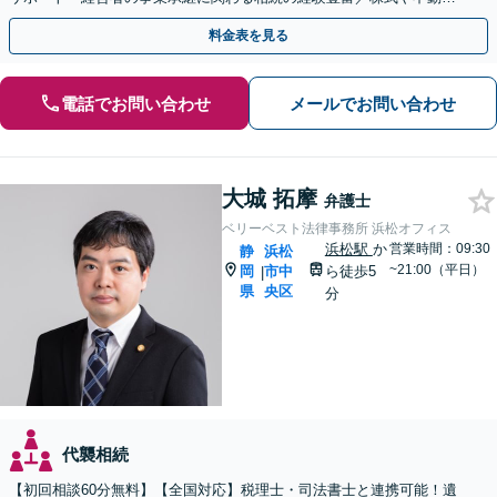
の名義変更など、事業承継特有の資産管理の問題に精通」
料金表を見る
電話でお問い合わせ
メールでお問い合わせ
大城 拓摩
弁護士
ベリーベスト法律事務所 浜松オフィス
浜松駅
か
営業時間：09:30
静
浜松
~21:00（平日）
岡
市中
ら徒歩5
|
県
央区
分
代襲相続
【初回相談60分無料】【全国対応】税理士・司法書士と連携可能！遺