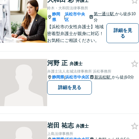
弁護士
鈴木・大和田法律事務所
第一通り駅
から徒歩10
静岡
浜松市中央
|
県
区
分
【浜松市の女性弁護士】地域
詳細を見
密着型弁護士が親身に対応！
る
お気軽にご相談ください。
河野 正
弁護士
弁護士法人名城法律事務所 浜松事務所
静岡県
浜松市中央区
新浜松駅
から徒歩0分
|
詳細を見る
岩田 祐志
弁護士
上島法律事務所