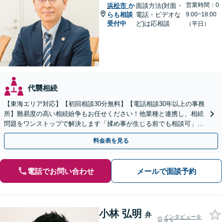
営業時間：0
浜松市
か
面談方法(対面・
らも相談
電話・ビデオな
9:00~18:00
受付中
ど)は応相談
（平日）
代襲相続
【東海エリア対応】【初回相談30分無料】【電話相談30年以上の事務
所】難易度の高い相続紛争もお任せください！他業種と連携し、相続
問題をワンストップで解決します「揉め事が生じる前でも相談可」
【分割払い対応】【完全個室制】【休日夜間相談可】
料金表を見る
電話でお問い合わせ
メールで面談予約
小林 弘明
弁
インタビューを