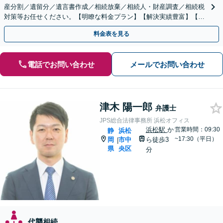
産分割／遺留分／遺言書作成／相続放棄／相続人・財産調査／相続税
対策等お任せください。【明瞭な料金プラン】【解決実績豊富】【電
話相談可】
料金表を見る
電話でお問い合わせ
メールでお問い合わせ
津木 陽一郎
弁護士
JPS総合法律事務所 浜松オフィス
浜松駅
か
営業時間：09:30
静
浜松
~17:30（平日）
岡
市中
ら徒歩3
|
県
央区
分
代襲相続