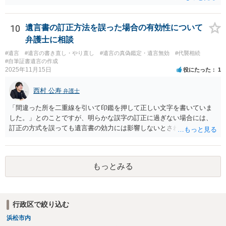
る必要があると考えます。
10
遺言書の訂正方法を誤った場合の有効性について
弁護士に相談
#遺言
#遺言の書き直し・やり直し
#遺言の真偽鑑定・遺言無効
#代襲相続
#自筆証書遺言の作成
2025年11月15日
役にたった
1
西村 公寿
弁護士
「間違った所を二重線を引いて印鑑を押して正しい文字を書いていま
した。」とのことですが、明らかな誤字の訂正に過ぎない場合には、
訂正の方式を誤っても遺言書の効力には影響しないとされているよう
です。
もっとみる
行政区で絞り込む
浜松市内