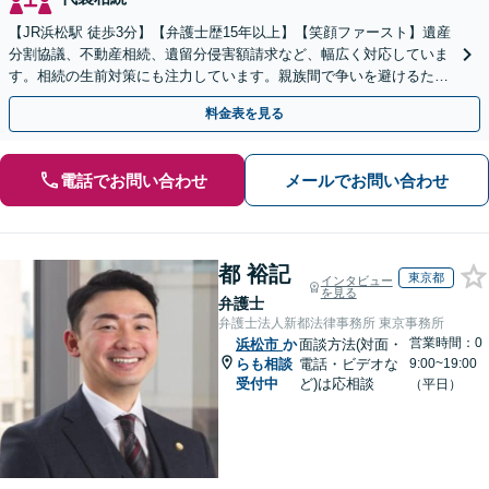
【JR浜松駅 徒歩3分】【弁護士歴15年以上】【笑顔ファースト】遺産
分割協議、不動産相続、遺留分侵害額請求など、幅広く対応していま
す。相続の生前対策にも注力しています。親族間で争いを避けるため
にも、お早めにご相談ください。【初回面談無料】
料金表を見る
電話でお問い合わせ
メールでお問い合わせ
都 裕記
東京都
インタビュー
を見る
弁護士
弁護士法人新都法律事務所 東京事務所
営業時間：0
浜松市
か
面談方法(対面・
らも相談
電話・ビデオな
9:00~19:00
受付中
ど)は応相談
（平日）