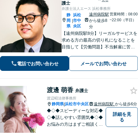
見る
護士
弁護士法人エース 浜松事務所
遠州病院駅
営業時間：08:00
静
浜松
~22:00（平日）
岡
市中
から徒歩8
|
県
央区
分
【遠州病院駅8分】リーガルサービスを
求める方の最高の切り札になることを
目指して【労働問題】不当解雇に苦し
む方々の心強い味方として最善の解決
を模索します【離婚問題】認知請求・
電話でお問い合わせ
メールでお問い合わせ
養育費の請求など、辛い状況を好転さ
せるためのアドバイスを心がけます
渡邊 萌香
弁護士
渡辺昭法律事務所
静岡県
浜松市中央区
遠州病院駅
から徒歩6分
|
◆◇◆スピーディーな対応◆
詳細を見
◇◆話しやすい雰囲気◆◇◆
る
お悩みの方はまずご相談くだ
さい。