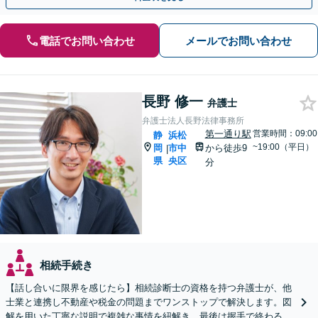
電話でお問い合わせ
メールでお問い合わせ
長野 修一
弁護士
弁護士法人長野法律事務所
第一通り駅
営業時間：09:00
静
浜松
~19:00（平日）
岡
市中
から徒歩9
|
県
央区
分
相続手続き
【話し合いに限界を感じたら】相続診断士の資格を持つ弁護士が、他
士業と連携し不動産や税金の問題までワンストップで解決します。図
解を用いた丁寧な説明で複雑な事情を紐解き、最後は握手で終わる円