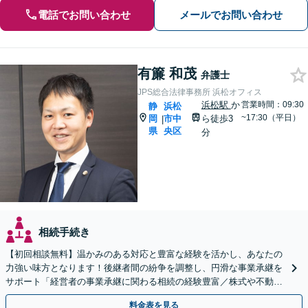
電話でお問い合わせ
メールでお問い合わせ
有簾 和茂
弁護士
JPS総合法律事務所 浜松オフィス
浜松駅
か
営業時間：09:30
静
浜松
~17:30（平日）
岡
市中
ら徒歩3
|
県
央区
分
相続手続き
【初回相談無料】温かみのある対応と豊富な経験を活かし、あなたの
力強い味方となります！後継者間の紛争を調整し、円滑な事業承継を
サポート「経営者の事業承継に関わる相続の経験豊富／株式や不動産
の名義変更など、事業承継特有の資産管理の問題に精通」
料金表を見る