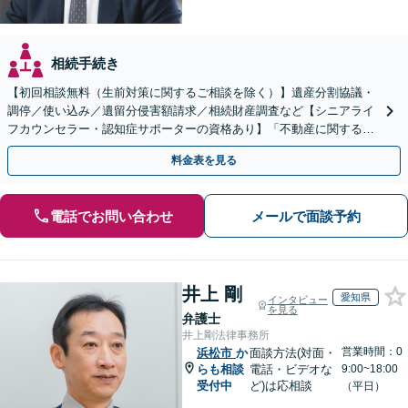
相続手続き
【初回相談無料（生前対策に関するご相談を除く）】遺産分割協議・
調停／使い込み／遺留分侵害額請求／相続財産調査など【シニアライ
フカウンセラー・認知症サポーターの資格あり】「不動産に関する相
続もお任せください」【当日・夜間相談可（要相談）】
料金表を見る
電話でお問い合わせ
メールで面談予約
井上 剛
愛知県
インタビュー
を見る
弁護士
井上剛法律事務所
営業時間：0
浜松市
か
面談方法(対面・
らも相談
電話・ビデオな
9:00~18:00
受付中
ど)は応相談
（平日）