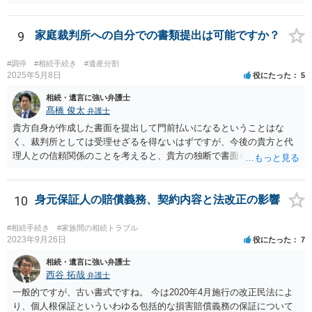
9
家庭裁判所への自分での書類提出は可能ですか？
#調停
#相続手続き
#遺産分割
2025年5月8日
役にたった
5
相続・遺言に強い弁護士
髙橋 俊太
弁護士
貴方自身が作成した書面を提出して門前払いになるということはな
く、裁判所としては受理せざるを得ないはずですが、今後の貴方と代
理人との信頼関係のことを考えると、貴方の独断で書面を提出したり
裁判所に電話したりするのはお勧めしにくいところです。 現在の弁護
士が主張書面の提出を渋っているようですが、弁護士として提出の実
益がないと考えている可能性もあると思いますので、そのあたりも含
10
身元保証人の賠償義務、契約内容と法改正の影響
めて、弁護士見解を確認等するためによく打ち合わせた方がよいと思
います。単に面倒臭いということで書面提出をしないということであ
#相続手続き
#家族間の相続トラブル
れば、当該弁護士との委任関係を修了した上で、貴方のほうで書面提
2023年9月26日
役にたった
7
出することを検討なさった方がよいでしょう。
相続・遺言に強い弁護士
西谷 拓哉
弁護士
一般的ですが、古い書式ですね。 今は2020年4月施行の改正民法によ
り、個人根保証といういわゆる包括的な損害賠償義務の保証について