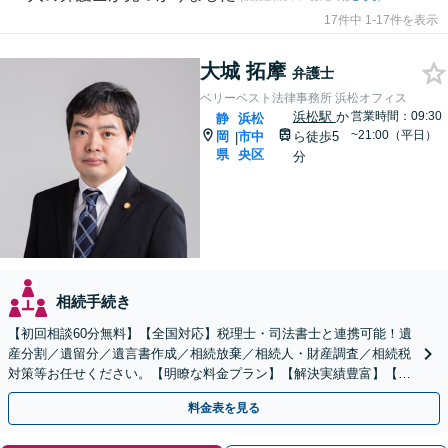
17件中 1-17件を表示
大城 拓摩
弁護士
ベリーベスト法律事務所 浜松オフィス
浜松駅
か
営業時間：09:30
静
浜松
~21:00（平日）
岡
市中
ら徒歩5
|
県
央区
分
相続手続き
【初回相談60分無料】【全国対応】税理士・司法書士と連携可能！遺
産分割／遺留分／遺言書作成／相続放棄／相続人・財産調査／相続税
対策等お任せください。【明瞭な料金プラン】【解決実績豊富】【電
話相談可】
料金表を見る