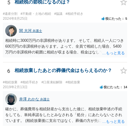
することはありませんので、数年後に借金が発見される可能性はほぼ
5
相続税の節税になるのは？
ありません。 なお、私が扱った相続放棄を検討していた案件で、期間
伸長して調査したところ、サラ金に対する過払金など相当な財産が見
#遺産分割
#不動産・土地の相続
#協議
#相続手続き
つかったため相続したという事例がありました。
2024年8月25日
役にたった
5
関 大河
弁護士
相続時に3000万円の非課税枠があります。 そして、相続人一人につき
600万円の非課税枠があります。よって、全員で相続した場合、5400
万円の非課税枠の範囲に相続が収まる場合、税金はなしです。 一人が
相続放棄すると、600万円の枠が一つ減ります。よって、4800万円の
範囲となります。 一般的には、全員で相続する方が税金はお得です。
また、全員で相続しても、話し合いの結果、親がすべて相続と決める
6
相続放棄したあとの葬儀代金はもらえるのか？
こともできます。この場合でも相続の非課税枠は、全員で相続した540
0万円分使えます。 父が亡くなり、母が全部相続すると、母から三人
#相続放棄
#相続手続き
#口座凍結解除
#相続放棄
で相続する際は、4800万円が非課税枠となります。 そうすると、母が
2019年2月13日
役にたった
14
亡くなってから相続すると、両親のどちらかが亡くなってから相続す
るより非課税の枠が減少します。 計画的に相続をするのがおすすめと
井澤 わかな
弁護士
いうことになります。これ以外にも気をつける点はあるかもしれませ
確かに、葬儀費用を相続財産から支出した後に、相続放棄申述の手続
んので、一度相談して想定するのがおすすめと思います。
をしても、単純承認をしたとみなされる「処分」にあたらないとされ
ています。 (相続放棄後に支出ではなく、葬儀の方が先に来るのが通常
だと思いますので、葬儀→葬儀費用を相続財産から支出→相続放棄申