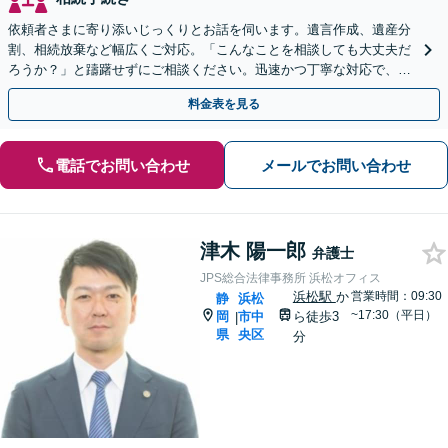
依頼者さまに寄り添いじっくりとお話を伺います。遺言作成、遺産分
割、相続放棄など幅広くご対応。「こんなことを相談しても大丈夫だ
ろうか？」と躊躇せずにご相談ください。迅速かつ丁寧な対応で、今
後の親族関係も考慮しながら進めます。
料金表を見る
電話でお問い合わせ
メールでお問い合わせ
津木 陽一郎
弁護士
JPS総合法律事務所 浜松オフィス
浜松駅
か
営業時間：09:30
静
浜松
~17:30（平日）
岡
市中
ら徒歩3
|
県
央区
分