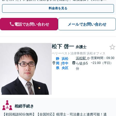
満な解決へ導きます。初回相談は無料です。
料金表を見る
電話でお問い合わせ
メールでお問い合わせ
松下 啓一
弁護士
ベリーベスト法律事務所 浜松オフィス
浜松駅
か
営業時間：09:30
静
浜松
~21:00（平日）
岡
市中
ら徒歩5
|
県
央区
分
相続手続き
【初回相談60分無料】【全国対応】税理士・司法書士と連携可能！遺