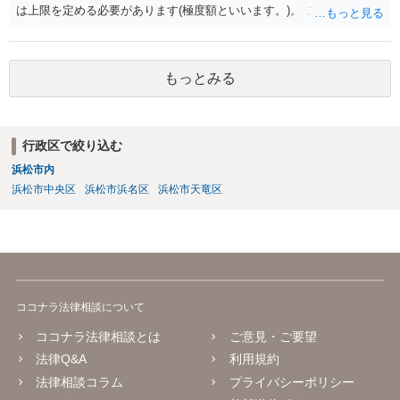
は上限を定める必要があります(極度額といいます。)。 この書式にサ
インしても、実際は連帯保証部分は民法465条の2②により無効とな
り、会社側は請求できない可能性が高そうです。
もっとみる
行政区で絞り込む
浜松市内
浜松市中央区
浜松市浜名区
浜松市天竜区
ココナラ法律相談について
ココナラ法律相談とは
ご意見・ご要望
法律Q&A
利用規約
法律相談コラム
プライバシーポリシー