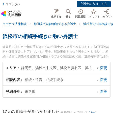
弁護士の方はこちら
ココナラへ
投稿する
探す
閲覧履歴
マイリスト
ログイン
ココナラ法律相談
静岡県で法律相談できる弁護士
浜松市で法律相談で
浜松市の相続手続きに強い弁護士
静岡県の浜松市で相続手続きに強い弁護士が17名見つかりました。初回面談無
料や休日面談に対応している弁護士、解決事例を持つ弁護士なども掲載中。相
続・遺言に関係する家族間の相続トラブルや認知症の相続、遺産分割等の細か
な分野での絞り込み検索もでき便利です。特にベリーベスト法律事務所 浜松オ
フィスの大城 拓摩弁護士やJPS総合法律事務所 浜松オフィスの有簾 和茂弁護
エリア
静岡県、浜松市中央区、浜松市浜名区、浜松市天竜区
変更
士、弁護士法人長野法律事務所の長野 修一弁護士のプロフィール情報や弁護士
費用、強みなどが注目されています。『浜松市で土日や夜間に発生した相続手
相談内容
相続・遺言、相続手続き
変更
続きのトラブルを今すぐに弁護士に相談したい』『相続手続きのトラブル解決
の実績豊富な近くの弁護士を検索したい』『初回相談無料で相続手続きを法律
相談できる浜松市内の弁護士に相談予約したい』などでお困りの相談者さんに
詳細条件
未選択
変更
おすすめです。
17
人の弁護士が見つかりました
(検索結果について詳しくは
こちら
)