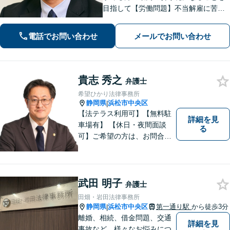
目指して【労働問題】不当解雇に苦し
む方々の心強い味方として最善の解決
を模索します【離婚問題】認知請求・
電話でお問い合わせ
メールでお問い合わせ
養育費の請求など、辛い状況を好転さ
せるためのアドバイスを心がけます
貴志 秀之
弁護士
希望ひかり法律事務所
静岡県
浜松市中央区
|
【法テラス利用可】【無料駐
詳細を見
車場有】 【休日・夜間面談
る
可】ご希望の方は、お問合せ
時にご相談ください。 ◆個人
の負債整理は、初回1時間相談
料無料◆
武田 明子
弁護士
田畑・岩田法律事務所
静岡県
浜松市中央区
第一通り駅
から徒歩3分
|
離婚、相続、借金問題、交通
詳細を見
事故など、様々なお悩みにつ