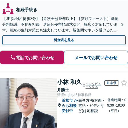
相続手続き
【JR浜松駅 徒歩3分】【弁護士歴15年以上】【笑顔ファースト】遺産
分割協議、不動産相続、遺留分侵害額請求など、幅広く対応していま
す。相続の生前対策にも注力しています。親族間で争いを避けるため
にも、お早めにご相談ください。【初回面談無料】
料金表を見る
電話でお問い合わせ
メールでお問い合わせ
小林 和久
岐阜県
インタビュ
ーを見る
弁護士
清流のまち法律事務所
営業時間：0
浜松市
か
面談方法(対面・
らも相談
電話・ビデオな
9:30~18:00
受付中
ど)は応相談
（平日）