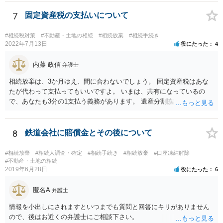
述の手続ということだと思いますが) ただ、葬儀費用ならいくらでもよ
いということではなく、身分相応の、社会的儀式として当然認められ
7
固定資産税の支払いについて
る程度の金額に留まると考えた方がよいです。 もし、相続人の皆さん
に葬儀費用を支出する経済力がなく、質素な葬儀を行った費用であれ
#相続税対策
#不動産・土地の相続
#相続放棄
#相続手続き
ば相続財産から支出しても単純承認と認められない可能性が高いの
2022年7月13日
役にたった
4
で、相続放棄申述が受理される可能性も高いと思います。
内藤 政信
弁護士
相続放棄は、3か月ゆえ、間に合わないでしょう。 固定資産税はあな
たが代わって支払ってもいいですよ。 いまは、共有になっているの
で、あなたも3分の1支払う義務があります。 遺産分割協議をして、不
動産取得者を決めて、相続登記する必要があります。 登記名義人に支
払い義務があります。
8
鉄道会社に賠償金とその後について
#相続放棄
#相続人調査・確定
#相続手続き
#相続放棄
#口座凍結解除
#不動産・土地の相続
2019年6月28日
役にたった
6
匿名A
弁護士
情報を小出しにされますといつまでも質問と回答にキリがありません
ので、後はお近くの弁護士にご相談下さい。