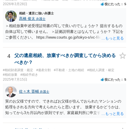
2026年3月28日
役にたった
5
相続・遺言に強い弁護士
髙橋 俊太
弁護士
＞相続放棄申述受理証明書の写しで良いのでしょうか？ 提出するもの
自体は写しで構いません。 ＞証拠説明書とはなんでしょうか？ 下記を
ご参照ください。 https://www.courts.go.jp/tokyo-s/vc-files/tokyo-s/file/
14-1kisairei.pdf
4
父の遺産相続、放棄すべきか調査してから決める
べきか？
#相続財産調査・鑑定
#遺産分割
#不動産・土地の相続
#相続人調査・確定
#相続放棄
#相続手続き
2025年7月15日
役にたった
5
佐々木 晋輔
弁護士
実のお父様ですので、できればお父様が住んでおられたマンションの
処理をされる方向で考えられたらと思います。 放棄するかどうかは、
知ってから3カ月以内が原則ですが、家庭裁判所に申立すれば3カ月の
期間を伸長することができます。 その間に、財産の状況を調査して、
放棄するかどうか決めることができます。 銀行やサラ金が数年も放置