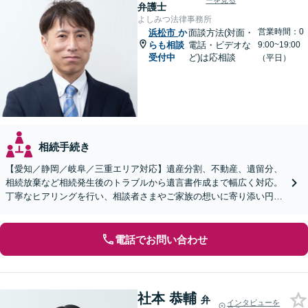
ーを見る
弁護士
よしみつ法律事務所
営業時間：0
浜松市
か
面談方法(対面・
らも相談
電話・ビデオな
9:00~19:00
受付中
ど)は応相談
（平日）
相続手続き
【愛知／静岡／岐阜／三重エリア対応】遺産分割、不動産、遺留分、
相続放棄など相続発生後のトラブルから遺言書作成まで幅広く対応。
丁寧なヒアリングを行い、相談者さまやご家族の想いに寄り添い円滑
な解決へ導きます【オンライン面談OK】【休日相談可】
電話でお問い合わせ
社本 恭輔
弁
インタビューを