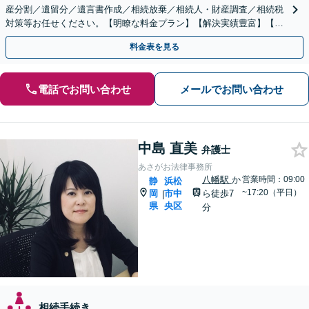
産分割／遺留分／遺言書作成／相続放棄／相続人・財産調査／相続税
対策等お任せください。【明瞭な料金プラン】【解決実績豊富】【電
話相談可】
料金表を見る
電話でお問い合わせ
メールでお問い合わせ
中島 直美
弁護士
あさがお法律事務所
八幡駅
か
営業時間：09:00
静
浜松
~17:20（平日）
岡
市中
ら徒歩7
|
県
央区
分
相続手続き