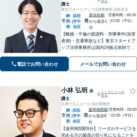
見る
護士
東京スタートアップ法律事務所 浜松支店
新浜松駅
営業時間：06:30
静
浜松
~22:00（平日）
岡
市中
から徒歩1
|
県
央区
分
【離婚・不倫の慰謝料・刑事事件(加害
者側)・交通事故など】東京スタートア
ップ法律事務所は国内29拠点体制で全
国対応！【ご自宅からの電話相談にも
対応(法律相談は完全予約制)】各分野で
電話でお問い合わせ
メールでお問い合わせ
専門性の高い弁護士が寄り添い解決を
サポートします。
小林 弘明
弁
インタビューを
見る
護士
弁護士法人エース 浜松事務所
遠州病院駅
営業時間：08:00
静
浜松
~22:00（平日）
岡
市中
から徒歩8
|
県
央区
分
【遠州病院駅8分】リーガルサービスを
求める方の最高の切り札になることを