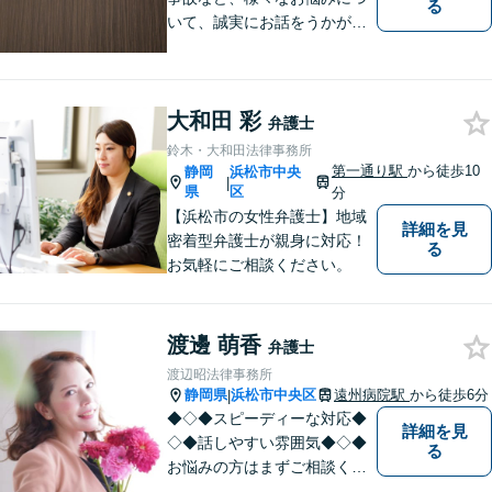
る
いて、誠実にお話をうかが
い、丁寧かつ迅速な問題解決
を目指します。まずはお気軽
にご相談下さい。
大和田 彩
弁護士
鈴木・大和田法律事務所
第一通り駅
から徒歩10
静岡
浜松市中央
|
県
区
分
【浜松市の女性弁護士】地域
詳細を見
密着型弁護士が親身に対応！
る
お気軽にご相談ください。
渡邊 萌香
弁護士
渡辺昭法律事務所
静岡県
浜松市中央区
遠州病院駅
から徒歩6分
|
◆◇◆スピーディーな対応◆
詳細を見
◇◆話しやすい雰囲気◆◇◆
る
お悩みの方はまずご相談くだ
さい。