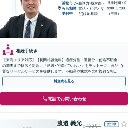
営業時間：0
浜松市
か
面談方法(対面・
らも相談
電話・ビデオな
9:00~17:00
受付中
ど)は応相談
（平日）
相続手続き
【東海エリア対応】【初回相談無料】遺産分割・遺留分・使途不明金
の調査まで幅広く対応。「迅速×的確×ていねい」をモットーに、高品
質なリーガルサービスを提供します。不動産や株式を含む複雑な相続
もお任せください【休日・夜間対応OK】
料金表を見る
電話でお問い合わせ
渡邉 義光
愛知県
インタビュ