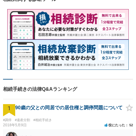
相続手続きの法律Q&Aランキング
1
90歳の父との同居での居住権と調停問題について
#調停
#遺産分割
#相続手続き
2018年5月9日
役にたった
52