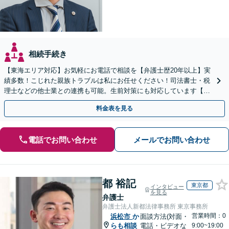
相続手続き
【東海エリア対応】お気軽にお電話で相談を【弁護士歴20年以上】実
績多数！こじれた親族トラブルは私にお任せください！司法書士・税
理士などの他士業との連携も可能。生前対策にも対応しています【夜
間・休日面談可】【完全個室・秘密厳守】
料金表を見る
電話でお問い合わせ
メールでお問い合わせ
都 裕記
東京都
インタビュー
を見る
弁護士
弁護士法人新都法律事務所 東京事務所
営業時間：0
浜松市
か
面談方法(対面・
らも相談
電話・ビデオな
9:00~19:00