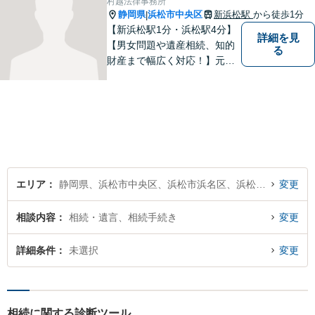
村越法律事務所
静岡県
浜松市中央区
新浜松駅
から徒歩1分
|
【新浜松駅1分・浜松駅4分】
詳細を見
【男女問題や遺産相続、知的
る
財産まで幅広く対応！】元裁
判官のキャリアを生かし 「皆
様の納得のいく裁判の進め
方」 をご提案します。依頼者
様との信頼関係を第一に、事
件解決を推敲してまいりま
す。
エリア
静岡県、浜松市中央区、浜松市浜名区、浜松市天竜区
変更
相談内容
相続・遺言、相続手続き
変更
詳細条件
未選択
変更
相続に関する診断ツール