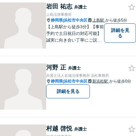
岩田 祐志
法律事務所】
弁護士
上島法律事務所
静岡県
浜松市中央区
上島駅
から徒歩5分
|
【上島駅から徒歩3分】【事前
詳細を見
予約で土日祝日の対応可能】
る
誠実に向き合い丁寧にご説明
します。
河野 正
弁護士
弁護士法人名城法律事務所 浜松事務所
静岡県
浜松市中央区
新浜松駅
から徒歩0分
|
詳細を見る
村越 啓悦
弁護士