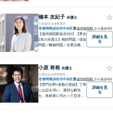
橋本 友紀子
弁護士
小原総合法律事務所
静岡県
浜松市中央区
遠州病院駅
から徒歩4分
|
【遠州病院駅徒歩3分】【男女
詳細を見
2名の弁護士】相続問題／借金
る
問題／離婚問題／企業法務な
ど、幅広く対応。お困りの方
はお気軽にご相談ください。
小原 将裕
弁護士
小原総合法律事務所
静岡県
浜松市中央区
遠州病院駅
から徒歩4分
|
【専門分野×多数の実績】丁寧
詳細を見
にお話を伺い、適切な解決
る
を。依頼者に代わって交渉・
裁判を行います。まずはご相
談だけでも結構です。お気軽
にご相談下さい。【男女2名の