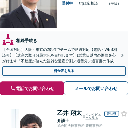
受付中
ど)は応相談
（平日）
相続手続き
【全国対応】大阪・東京の2拠点でチームで迅速対応【電話・WEB相
談可】【遺産の取り分最大化を目指します】1営業日以内の返信を心
がけます「不動産が絡んだ複雑な遺産分割／遺留分／遺言書の作成・
執行／事業承継など、お任せください」【休日相談あり】
料金表を見る
電話でお問い合わせ
メールでお問い合わせ
乙井 翔太
愛知県
インタビュ
ーを見る
弁護士
旭合同法律事務所 豊橋事務所