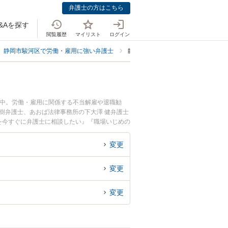
弁護士の方はこちら
&Aを探す
閲覧履歴
マイリスト
ログイン
静岡市駿河区で労働・雇用に強い弁護士
静岡市駿河区で職場いじめに強い弁
載中。労働・雇用に関係する不当解雇や退職勧
樹弁護士、あおば法律事務所の下大澤 健弁護士
を今すぐに弁護士に相談したい』『職場いじめの
相談予約したい』などでお困りの相談者さんにお
変更
変更
変更