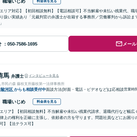
職場いじめ
料金表を見る
エリア対応】【初回相談無料】【電話相談可】不当解雇や未払い残業代、職
り扱い実績あり「元裁判官の弁護士が在籍する事務所／労働審判から訴訟ま
」
せ
メール
侑馬
弁護士
インタビューを見る
人市民の森 藤枝支所藤枝第一法律事務所
市駿河区
からも相談受付中
面談方法(対面・電話・ビデオなど)は応相談
営業時間
職場いじめ
料金表を見る
エリア】【初回相談無料】不当解雇や未払い残業代請求、退職代行など幅広
律上の権利を正確に主張し、依頼者の方を守ります。問題社員などにお困り
可】【法テラス可】