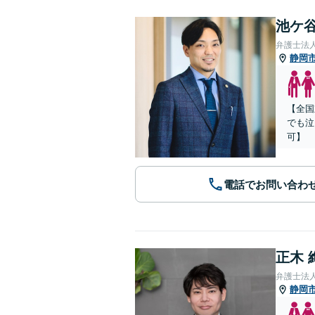
池ケ谷
弁護士法
静岡
【全国
でも泣
可】
電話でお問い合わ
正木 
弁護士法
静岡