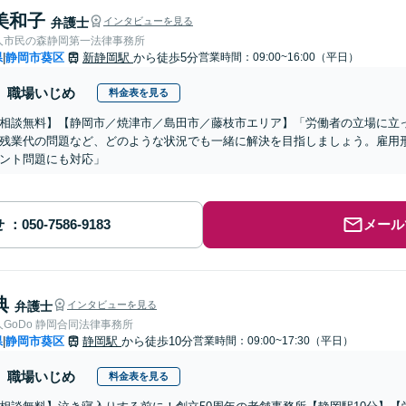
美和子
弁護士
インタビューを見る
人市民の森静岡第一法律事務所
県
静岡市葵区
新静岡駅
から徒歩5分
営業時間：09:00~16:00（平日）
|
職場いじめ
料金表を見る
相談無料】【静岡市／焼津市／島田市／藤枝市エリア】「労働者の立場に立
残業代の問題など、どのような状況でも一緒に解決を目指しましょう。雇用
ント問題にも対応」
せ
メール
典
弁護士
インタビューを見る
弁護士法人GoDo 静岡合同法律事務所
県
静岡市葵区
静岡駅
から徒歩10分
営業時間：09:00~17:30（平日）
|
職場いじめ
料金表を見る