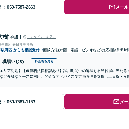
せ
メール
大樹
弁護士
インタビューを見る
律事務所 春日井事務所
市駿河区
からも相談受付中
面談方法(対面・電話・ビデオなど)は応相談
営業時間
職場いじめ
料金表を見る
エリア対応】【☎︎無料法律相談あり】試用期間中の解雇も不当解雇に当たる
など多様なケースに対応。的確なアドバイスで労務管理を支援【土日祝・夜
せ
メー