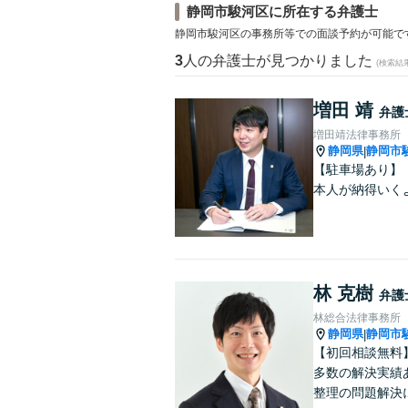
静岡市駿河区に所在する弁護士
静岡市駿河区の事務所等での面談予約が可能で
3
人の弁護士が見つかりました
(検索結
増田 靖
弁護
増田靖法律事務所
静岡県
静岡市
|
【駐車場あり】
本人が納得いく
林 克樹
弁護
林総合法律事務所
静岡県
静岡市
|
【初回相談無料
多数の解決実績
整理の問題解決