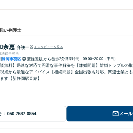
強い弁護士
加奈恵
弁護士
インタビューを見る
前法律事務所
県
静岡市葵区
新静岡駅
から徒歩2分
営業時間：09:00~20:00（平日）
|
談無料】迅速な対応で円滑な事件解決を【離婚問題】離婚トラブルの取
視点から最適なアドバイス【相続問題】全国出張も対応。関連士業とも
ます【新静岡駅直結】
せ
メール