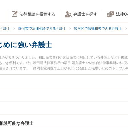
法律相談を投稿する
弁護士を探す
法律Q
弁護士
静岡市で法律相談できる弁護士
駿河区で法律相談できる弁護士
じめに強い弁護士
士が3名見つかりました。初回面談無料や休日面談に対応している弁護士なども掲
もでき便利です。特に増田靖法律事務所の増田 靖弁護士や林総合法律事務所の林 克
注目されています。『静岡市駿河区で土日や夜間に発生した職場いじめのトラブル
したい』『初回相談無料で職場いじめを法律相談できる静岡市駿河区内の弁護士に
相談可能な弁護士