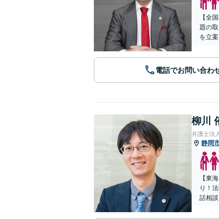
【全国
題の取
を立案
電話でお問い合わ
柳川 
弁護士法
静岡
【東海
り！法
話相談