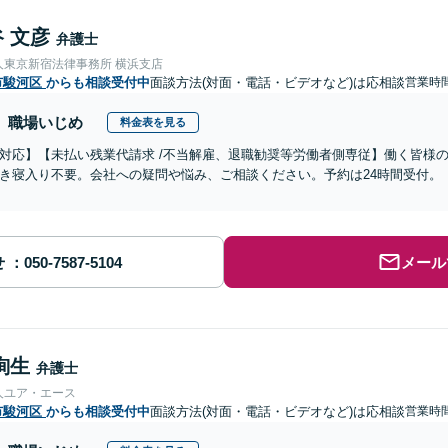
 文彦
弁護士
人東京新宿法律事務所 横浜支店
市駿河区
からも相談受付中
面談方法(対面・電話・ビデオなど)は応相談
営業時間
職場いじめ
料金表を見る
対応】【未払い残業代請求 /不当解雇、退職勧奨等労働者側専従】働く皆様
き寝入り不要。会社への疑問や悩み、ご相談ください。予約は24時間受付。
せ
メール
絢生
弁護士
人ユア・エース
市駿河区
からも相談受付中
面談方法(対面・電話・ビデオなど)は応相談
営業時間