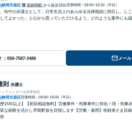
県
静岡市葵区
新静岡駅
から徒歩10分
営業時間：09:00~18:30（平日）
|
、街中の弁護士として」日常生活上のあらゆる法律相談に対応し、しこ
してよかった」と心から思っていただけるよう、どのような案件にも誠
せ
メール
雅則
弁護士
ディフェンダー法律事務所
県
静岡市葵区
営業時間：09:00~18:00（平日）
|
歴15年以上】【初回相談無料】労働事件・刑事事件に特化！現・刑事
富な経験を活かし早期釈放を目指します【労働・雇用】依頼者さま目線
所