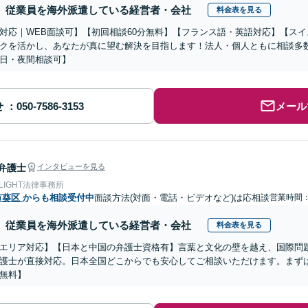
従業員を海外派遣している経営者・会社
料金表を見る
対応｜WEB面談可】【初回相談60分無料】【フランス語・英語対応】【ス
クを活かし、あなたが真に望む解決を目指します！法人・個人ともに相談多
日・夜間相談可】
せ
メール
弁護士
インタビューを見る
 LIGHT法律事務所
市葵区
からも相談受付中
面談方法(対面・電話・ビデオなど)は応相談
営業時間：0
従業員を海外派遣している経営者・会社
料金表を見る
エリア対応】【日本と中国の弁護士資格有】言葉と文化の壁を越え、国際問
護士が直接対応。日本全国どこからでも安心してご相談いただけます。まず
無料】