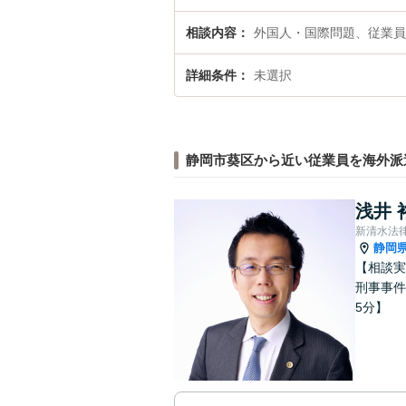
相談内容
外国人・国際問題、従業員
詳細条件
未選択
静岡市葵区から近い従業員を海外派
浅井 
新清水法
静岡
【相談実
刑事事件
5分】