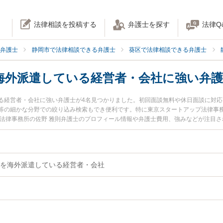
法律相談を投稿する
弁護士を探す
法律Q
弁護士
静岡市で法律相談できる弁護士
葵区で法律相談できる弁護士
海外派遣している経営者・会社に強い弁護
る経営者・会社に強い弁護士が4名見つかりました。初回面談無料や休日面談に対
等の細かな分野での絞り込み検索もでき便利です。特に東京スタートアップ法律事務
ー法律事務所の佐野 雅則弁護士のプロフィール情報や弁護士費用、強みなどが注目
トラブルを今すぐに弁護士に相談したい』『従業員を海外派遣している経営者・会
している経営者・会社を法律相談できる静岡市葵区内の弁護士に相談予約したい』
を海外派遣している経営者・会社