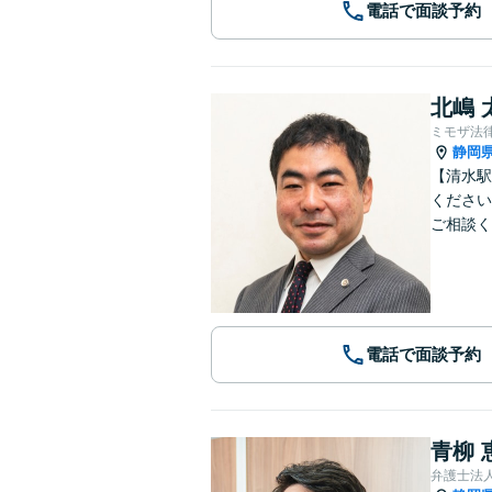
電話で面談予約
北嶋 
ミモザ法
静岡
【清水駅
ください
ご相談く
電話で面談予約
青柳 
弁護士法人