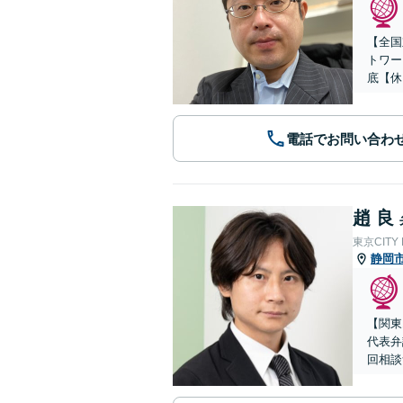
【全国
トワー
底【休
電話でお問い合わ
趙 良
東京CITY
静岡
【関東
代表弁
回相談