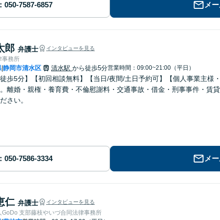
メー
太郎
弁護士
インタビューを見る
律事務所
県
静岡市清水区
清水駅
から徒歩5分
営業時間：09:00~21:00（平日）
|
徒歩5分】【初回相談無料】【当日/夜間/土日予約可】【個人事業主様
。離婚・親権・養育費・不倫慰謝料・交通事故・借金・刑事事件・賃貸
ださい。
メー
恵仁
弁護士
インタビューを見る
GoDo 支部藤枝やいづ合同法律事務所