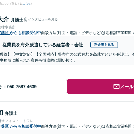
果について詳しくは
こちら
)
大介
弁護士
インタビューを見る
法律事務所
市葵区
からも相談受付中
面談方法(対面・電話・ビデオなど)は応相談
営業時間：0
従業員を海外派遣している経営者・会社
料金表を見る
獲得】【中文対応】【全国対応】警察庁の公式解釈を高裁で砕いた弁護士。
事務所に断られた案件も徹底的に闘い抜く。
せ
メール
和
弁護士
所オフィス・エトワレ
市葵区
からも相談受付中
面談方法(対面・電話・ビデオなど)は応相談
営業時間：0