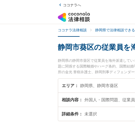
ココナラへ
ココナラ法律相談
静岡県で法律相談できる
静岡市葵区の従業員を
静岡県の静岡市葵区で従業員を海外派遣してい
題に関係する国際離婚やハーグ条約、国際結婚
所の金光 誉樹弁護士、静岡刑事ディフェンダ
した従業員を海外派遣している経営者・会社の
索したい』『初回相談無料で従業員を海外派遣
エリア
静岡県、静岡市葵区
相談内容
外国人・国際問題、従業員
詳細条件
未選択