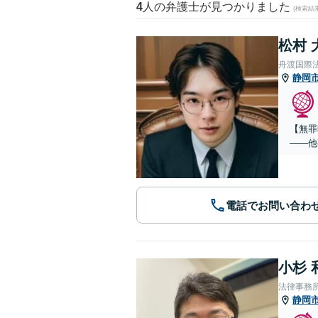
4
人の弁護士が見つかりました
(検索結
松村 
舟渡国際
静岡
【無罪
——他
電話でお問い合わ
小杉 
法律事務
静岡