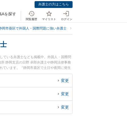
弁護士の方はこちら
&Aを探す
閲覧履歴
マイリスト
ログイン
静岡市葵区で外国人・国際問題に強い弁護士
静岡市葵区で従業員を海外派遣し
士
応している弁護士なども掲載中。外国人・国際問
所 静岡支店の日野 卓郎弁護士や静岡法律事務
されています。『静岡市葵区で土日や夜間に発生
社のトラブル解決の実績豊富な近くの弁護士を検
などでお困りの相談者さんにおすすめです。
変更
変更
変更