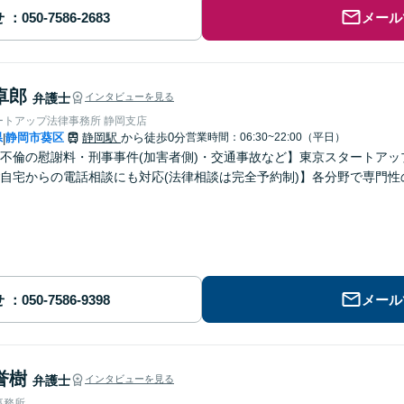
せ
メール
卓郎
弁護士
インタビューを見る
ートアップ法律事務所 静岡支店
県
静岡市葵区
静岡駅
から徒歩0分
営業時間：06:30~22:00（平日）
|
不倫の慰謝料・刑事事件(加害者側)・交通事故など】東京スタートアッ
自宅からの電話相談にも対応(法律相談は完全予約制)】各分野で専門
せ
メール
誉樹
弁護士
インタビューを見る
事務所