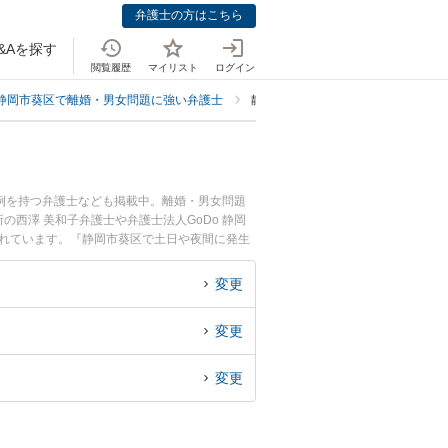
弁護士の方はこちら
&Aを探す
閲覧履歴
マイリスト
ログイン
静岡市葵区で離婚・男女問題に強い弁護士
静岡市葵区で離婚書類作成に強い弁
例を持つ弁護士なども掲載中。離婚・男女問題
西澤 美和子弁護士や弁護士法人GoDo 静岡
されています。『静岡市葵区で土日や夜間に発生
たい』『初回相談無料で離婚書類作成を法律相談
変更
変更
変更