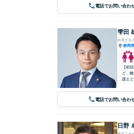
電話でお問い合わ
雫田 
弁護士法
静岡
【初回
ど、離
護士ど
電話でお問い合わ
日野 
東京スタ