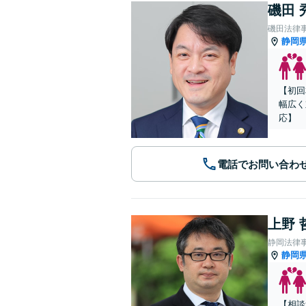
磯田 
磯田法律
静岡
【初回
幅広く
応】
電話でお問い合わ
上野 
静岡法律
静岡
【相談