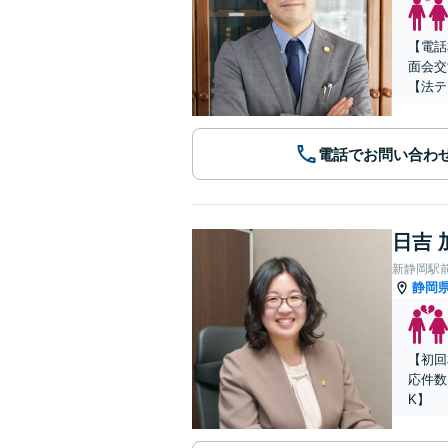
【電話
面会交
【法テ
電話でお問い合わ
日吉 
新静岡駅
静岡
【初回
応件数
K】