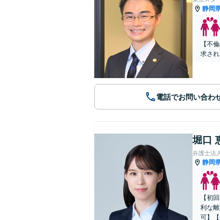
静岡
【不倫
求され
電話でお問い合わ
堀口 
弁護士法
静岡
【初回
利な離
可】【