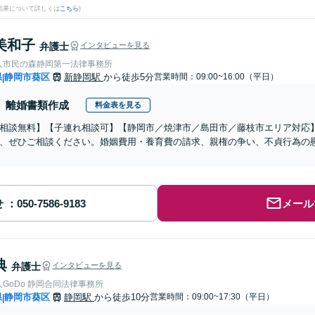
結果について詳しくは
こちら
)
美和子
弁護士
インタビューを見る
人市民の森静岡第一法律事務所
県
静岡市葵区
新静岡駅
から徒歩5分
営業時間：09:00~16:00（平日）
|
離婚書類作成
料金表を見る
相談無料】【子連れ相談可】【静岡市／焼津市／島田市／藤枝市エリア対応
、ぜひご相談ください。婚姻費用・養育費の請求、親権の争い、不貞行為の
せ
メール
典
弁護士
インタビューを見る
弁護士法人GoDo 静岡合同法律事務所
県
静岡市葵区
静岡駅
から徒歩10分
営業時間：09:00~17:30（平日）
|