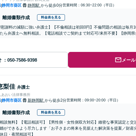
県
静岡市葵区
静岡駅
から徒歩0分
営業時間：06:30~22:00（平日）
|
離婚書類作成
料金表を見る
/慰謝料の減額に強い弁護士】【不倫相談は初回0円】不倫問題の相談は毎月1
たら弁護士へ無料相談。【電話相談でご契約まで対応可/来所不要】【静岡県
せ
メール
恵梨佳
弁護士
人あおい法律事務所
県
静岡市葵区
新静岡駅
から徒歩2分
営業時間：09:00~20:00（平日）
|
離婚書類作成
料金表を見る
相談無料】【電話相談可】【男性側・女性側双方対応】緻密な事実認定と交
婚ができるよう尽力します「お子さまの将来を見据えた解決策を提案／財産
休日・夜間相談可】