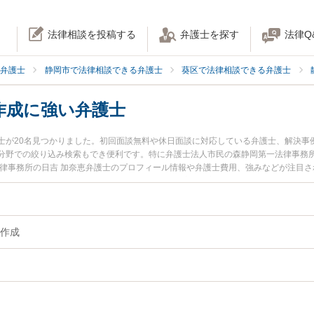
法律相談を投稿する
弁護士を探す
法律Q
弁護士
静岡市で法律相談できる弁護士
葵区で法律相談できる弁護士
作成に強い弁護士
士が20名見つかりました。初回面談無料や休日面談に対応している弁護士、解決事
野での絞り込み検索もでき便利です。特に弁護士法人市民の森静岡第一法律事務所の
法律事務所の日吉 加奈恵弁護士のプロフィール情報や弁護士費用、強みなどが注目
に相談したい』『離婚書類作成のトラブル解決の実績豊富な近くの弁護士を検索し
』などでお困りの相談者さんにおすすめです。
作成