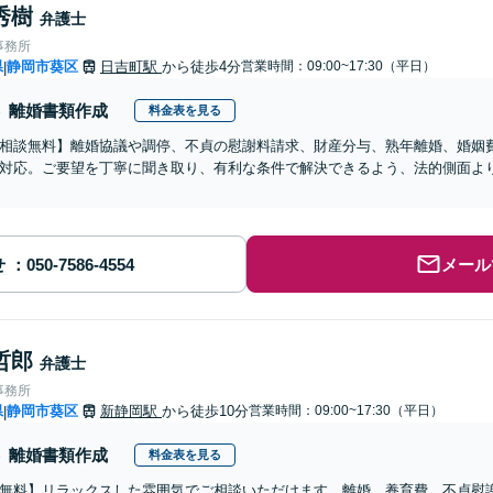
秀樹
弁護士
事務所
県
静岡市葵区
日吉町駅
から徒歩4分
営業時間：09:00~17:30（平日）
|
離婚書類作成
料金表を見る
相談無料】離婚協議や調停、不貞の慰謝料請求、財産分与、熟年離婚、婚姻
対応。ご要望を丁寧に聞き取り、有利な条件で解決できるよう、法的側面よ
せ
メール
哲郎
弁護士
事務所
県
静岡市葵区
新静岡駅
から徒歩10分
営業時間：09:00~17:30（平日）
|
離婚書類作成
料金表を見る
無料】リラックスした雰囲気でご相談いただけます。離婚、養育費、不貞慰