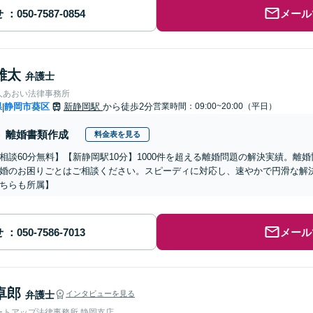
せ
メール
雄太
弁護士
人あおい法律事務所
県
静岡市葵区
新静岡駅
から徒歩2分
営業時間：09:00~20:00（平日）
|
離婚書類作成
料金表を見る
相談60分無料】【新静岡駅10分】1000件を超える離婚問題の解決実績。離
婚のお困りごとはご相談ください。スピーディに対応し、速やかで円滑な解
ちらも所属】
せ
メール
卓郎
弁護士
インタビューを見る
ートアップ法律事務所 静岡支店