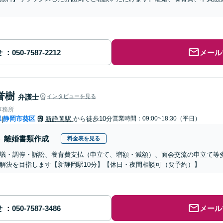
せ
メール
誉樹
弁護士
インタビューを見る
事務所
県
静岡市葵区
新静岡駅
から徒歩10分
営業時間：09:00~18:30（平日）
|
離婚書類作成
料金表を見る
議・調停・訴訟、養育費支払（申立て、増額・減額）、面会交流の申立て等
解決を目指します【新静岡駅10分】【休日・夜間相談可（要予約）】
せ
メール