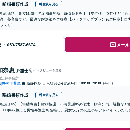
離婚書類作成
料金表を見る
相談無料】創立50周年の老舗事務所【静岡駅10分】【男性側・女性側どち
流、養育費など、最適な解決策をご提案【バックアッププランもご用意】自
ラス可】
せ
メール
加奈恵
弁護士
インタビューを見る
前法律事務所
県
静岡市葵区
新静岡駅
から徒歩2分
営業時間：09:00~20:00（平日）
|
離婚書類作成
料金表を見る
相談無料】【実績豊富】離婚協議、不貞慰謝料の請求、財産分与、親権など
1000件を超える男性弁護士も在籍し、男女双方の視点からアドバイスいた