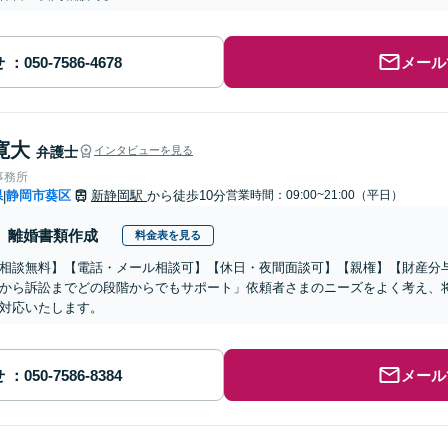
せ
メール
寛大
弁護士
インタビューを見る
事務所
県
静岡市葵区
新静岡駅
から徒歩10分
営業時間：09:00~21:00（平日）
|
離婚書類作成
料金表を見る
相談無料】【電話・メール相談可】【休日・夜間面談可】【親権】【財産分
から訴訟までどの段階からでもサポート」依頼者さまのニーズをよく考え、
対応いたします。
せ
メール