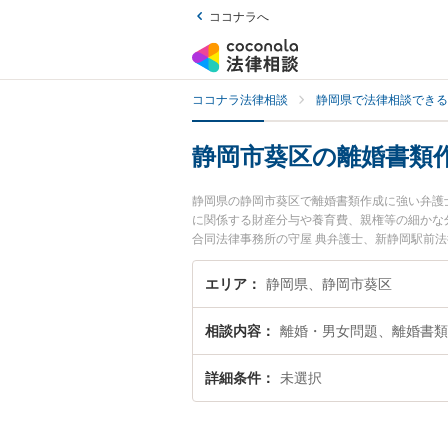
ココナラへ
ココナラ法律相談
静岡県で法律相談できる
静岡市葵区の離婚書類
静岡県の静岡市葵区で離婚書類作成に強い弁護
に関係する財産分与や養育費、親権等の細かな分
合同法律事務所の守屋 典弁護士、新静岡駅前
した離婚書類作成のトラブルを今すぐに弁護士
できる静岡市葵区内の弁護士に相談予約したい
エリア
静岡県、静岡市葵区
相談内容
離婚・男女問題、離婚書類
詳細条件
未選択