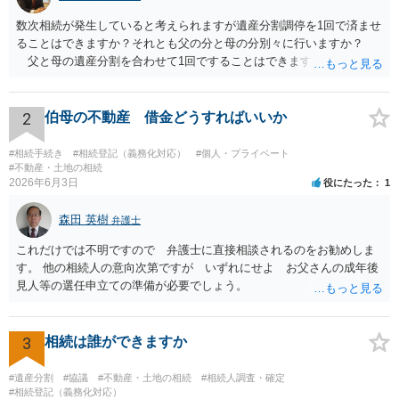
数次相続が発生していると考えられますが遺産分割調停を1回で済ませ
ることはできますか？それとも父の分と母の分別々に行いますか？
父と母の遺産分割を合わせて1回ですることはできます。 お金がな
いので自分で調停を立てようと思うのですがこの場合だと難しいでし
ょうか？ 兄が無視している理由は関わりなくない、もしくは嫌がら
せだと思います。兄は両親ともの葬儀には来ていません。兄の現住所
2
伯母の不動産 借金どうすればいいか
はプロにお願いして探してもらおうと思います。 弁護士に遺産分割
を依頼せず兄の住所だけ調べてもらうことは難しいです。 お金がな
#相続手続き
#相続登記（義務化対応）
#個人・プライベート
いということですが、遺産はあるので、遺産分割が終わったら弁護士
#不動産・土地の相続
2026年6月3日
役にたった
1
費用を 支払うという内容でも受任してもらえる可能性はあると思いま
す。 弁護士にメール等でそのようなことが可能か問い合わせしてみ
森田 英樹
たらよいと思います。
弁護士
これだけでは不明ですので 弁護士に直接相談されるのをお勧めしま
す。 他の相続人の意向次第ですが いずれにせよ お父さんの成年後
見人等の選任申立ての準備が必要でしょう。
3
相続は誰ができますか
#遺産分割
#協議
#不動産・土地の相続
#相続人調査・確定
#相続登記（義務化対応）