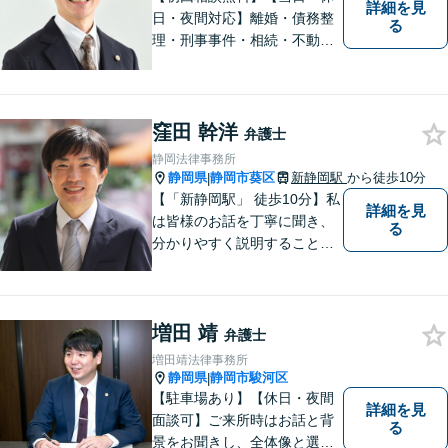
詳細を見
日・夜間対応】離婚・債務整
る
理・刑事事件・相続・不動産
問題・交通事故等、多数の解
決実績あり。お悩みに真摯に
向き合うことを心がけていま
す。法人・個人事業主の事業
窪田 幹洋
弁護士
再建・債務整理の問題解決に
静岡法律事務所
自信があります。
静岡県
静岡市葵区
新静岡駅
から徒歩10分
|
【「新静岡駅」 徒歩10分】私
詳細を見
は皆様のお話を丁寧に聞き、
る
分かりやすく説明することを
心がけています。 不安や疑問
を解消し、より良い紛争解決
に向けて全力でサポートしま
増田 靖
す。 どんな些細なことでも結
弁護士
構ですので、お気軽にご相談
増田靖法律事務所
ください。
静岡県
静岡市駿河区
|
【駐車場あり】【休日・夜間
詳細を見
面談可】ご来所時はお話と背
る
景をお聞きし、全体像と選択