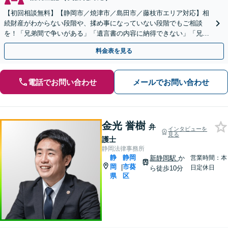
【初回相談無料】【静岡市／焼津市／島田市／藤枝市エリア対応】相
続財産がわからない段階や、揉め事になっていない段階でもご相談
を！「兄弟間で争いがある」「遺言書の内容に納得できない」「兄弟
による使い込みがあるのではないか」など幅広いお悩みに対応
料金表を見る
電話でお問い合わせ
メールでお問い合わせ
金光 誉樹
弁
インタビューを
見る
護士
静岡法律事務所
静
静岡
新静岡駅
か
営業時間：本
岡
市葵
|
日定休日
ら徒歩10分
県
区