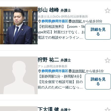
に尽力いたします。お話をじ
杉山 雄峰
っくり聞かせていただきま
弁護士
す。法律面・精神面の両方か
弁護士法人GoDo 静岡合同法律事務所
らサポートいたします。
静岡県
静岡市葵区
静岡駅
から徒歩10分
|
【初回相談無料】【zoom・Sk
詳細を見
ype対応】対面だけでなく、お
る
電話での相談やオンライン相
談も承っています！担当させ
て頂いた依頼者様に、「会え
て良かった」と納得していた
狩野 祐二
だける最善の解決を目指しま
弁護士
す。【ウェブ予約システムで
アトム静岡法律事務所
迅速な対応】
静岡県
静岡市葵区
新静岡駅
から徒歩1分
|
【新静岡駅1分・静岡駅4分】
詳細を見
【完全個室で相談可能】目の
る
前の人のために一緒になって
考え、本気で活動することを
やりがいに日々の弁護士業務
に励んでいます。 依頼者様と
下大澤 健
のコミュニケーションを尊重
弁護士