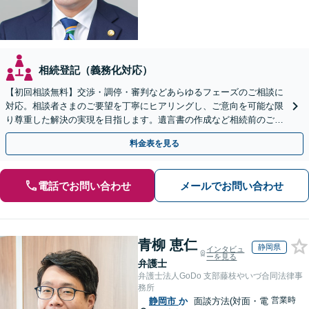
相続登記（義務化対応）
【初回相談無料】交渉・調停・審判などあらゆるフェーズのご相談に
対応。相談者さまのご要望を丁寧にヒアリングし、ご意向を可能な限
り尊重した解決の実現を目指します。遺言書の作成など相続前のご相
談もお任せください【完全個室で対応】
料金表を見る
電話でお問い合わせ
メールでお問い合わせ
青柳 恵仁
静岡県
インタビュ
ーを見る
弁護士
弁護士法人GoDo 支部藤枝やいづ合同法律事
務所
営業時
静岡市
か
面談方法(対面・電