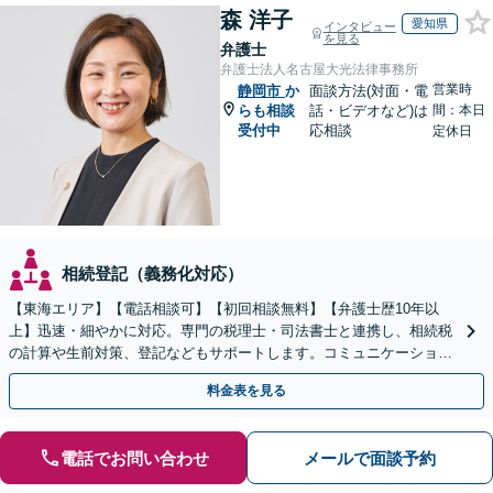
森 洋子
愛知県
インタビュー
を見る
弁護士
弁護士法人名古屋大光法律事務所
営業時
静岡市
か
面談方法(対面・電
らも相談
話・ビデオなど)は
間：本日
受付中
応相談
定休日
相続登記（義務化対応）
【東海エリア】【電話相談可】【初回相談無料】【弁護士歴10年以
上】迅速・細やかに対応。専門の税理士・司法書士と連携し、相続税
の計算や生前対策、登記などもサポートします。コミュニケーション
を大事にし、より納得できる解決を目指します。
料金表を見る
電話でお問い合わせ
メールで面談予約