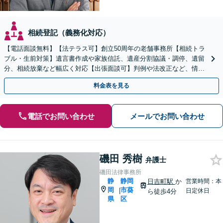
相続登記（義務化対応）
【電話面談無料】【法テラス可】創立50周年の老舗事務所【相続トラ
ブル・生前対策】遺言書作成や家族信託、遺産分割協議・調停、遺留
分、相続放棄など幅広く対応【出張面談可】判例や法改正など、情報
を収集し、適切な解決策を提案【静岡駅10分】
料金表を見る
電話でお問い合わせ
メールでお問い合わせ
磯田 秀樹
弁護士
磯田法律事務所
静
静岡
日吉町駅
か
営業時間：本
岡
市葵
|
日定休日
ら徒歩4分
県
区