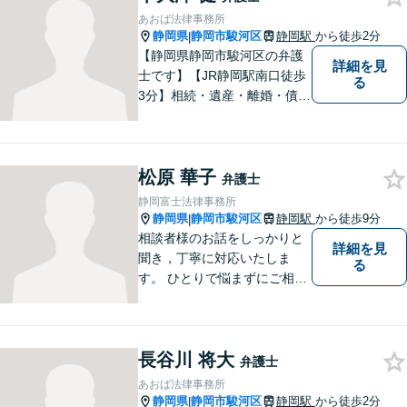
し、常に最善を尽くすことを
あおば法律事務所
お約束します。 ぜひご相談く
静岡県
静岡市駿河区
静岡駅
から徒歩2分
|
ださい。
【静岡県静岡市駿河区の弁護
詳細を見
士です】【JR静岡駅南口徒歩
る
3分】相続・遺産・離婚・債務
整理・交通事故・不動産取引
などの個人に関わる問題や契
約・商取引・債権回収・事業
松原 華子
整理など企業に関わる問題を
弁護士
幅広く取り扱っております。
静岡富士法律事務所
どうぞお気軽にご相談くださ
静岡県
静岡市駿河区
静岡駅
から徒歩9分
|
い。
相談者様のお話をしっかりと
詳細を見
聞き，丁寧に対応いたしま
る
す。 ひとりで悩まずにご相談
ください。
長谷川 将大
弁護士
あおば法律事務所
静岡県
静岡市駿河区
静岡駅
から徒歩2分
|