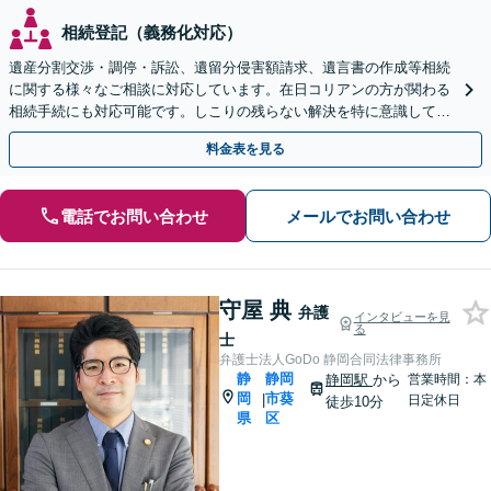
相続登記（義務化対応）
遺産分割交渉・調停・訴訟、遺留分侵害額請求、遺言書の作成等相続
に関する様々なご相談に対応しています。在日コリアンの方が関わる
相続手続にも対応可能です。しこりの残らない解決を特に意識してい
ます。【新静岡駅10分】
料金表を見る
電話でお問い合わせ
メールでお問い合わせ
守屋 典
弁護
インタビューを見
る
士
弁護士法人GoDo 静岡合同法律事務所
静
静岡
静岡駅
から
営業時間：本
岡
市葵
|
日定休日
徒歩10分
県
区