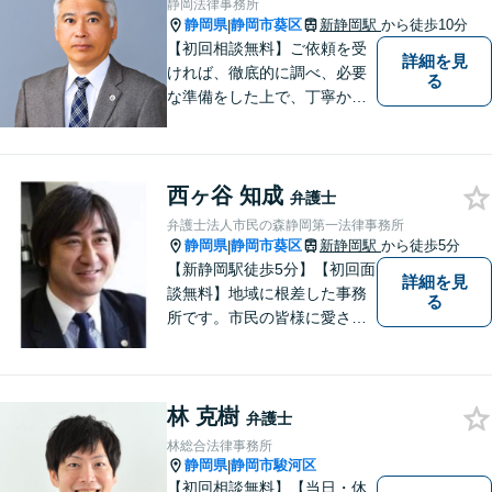
静岡法律事務所
ーガルフォースの高精度契約
静岡県
静岡市葵区
新静岡駅
から徒歩10分
|
書チェック」
【初回相談無料】ご依頼を受
詳細を見
ければ、徹底的に調べ、必要
る
な準備をした上で、丁寧かつ
誠実に事件に取り組むことを
心がけています。特に、医療
事故、労災事故、交通事故等
西ヶ谷 知成
の損害賠償請求事件、相続・
弁護士
離婚、破産・個人再生等は、
弁護士法人市民の森静岡第一法律事務所
私が力を注ぎ、得意としてい
静岡県
静岡市葵区
新静岡駅
から徒歩5分
|
る分野です。
【新静岡駅徒歩5分】【初回面
詳細を見
談無料】地域に根差した事務
る
所です。市民の皆様に愛され
る事務所を目指しています。
【法テラス利用可能】【当日
／夜間／休日対応可能】お気
林 克樹
軽にご連絡ください。
弁護士
林総合法律事務所
静岡県
静岡市駿河区
|
【初回相談無料】【当日・休