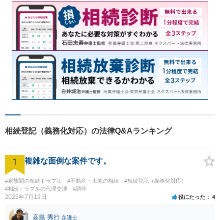
相続登記（義務化対応）の法律Q&Aランキング
1
複雑な面倒な案件です。
#家族間の相続トラブル
#不動産・土地の相続
#相続登記（義務化対応）
#相続トラブルの代理交渉
#調停
2025年7月19日
役にたった
4
高島 秀行
弁護士