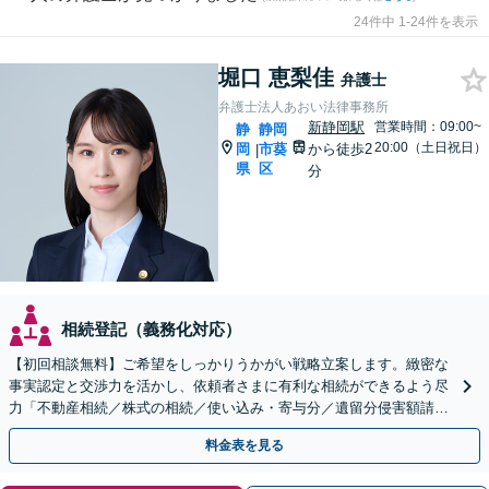
24件中 1-24件を表示
堀口 恵梨佳
弁護士
弁護士法人あおい法律事務所
新静岡駅
営業時間：09:00~
静
静岡
20:00（土日祝日）
岡
市葵
から徒歩2
|
県
区
分
相続登記（義務化対応）
【初回相談無料】ご希望をしっかりうかがい戦略立案します。緻密な
事実認定と交渉力を活かし、依頼者さまに有利な相続ができるよう尽
力「不動産相続／株式の相続／使い込み・寄与分／遺留分侵害額請求
／相続放棄／生前贈与／事業承継」【休日・夜間相談可】
料金表を見る