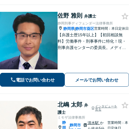
佐野 雅則
弁護士
静岡刑事ディフェンダー法律事務所
静岡県
静岡市葵区
営業時間：本日定休日
|
【弁護士歴15年以上】【初回相談無
料】労働事件・刑事事件に特化！現・
刑事弁護センターの委員長。メディア
掲載案件多数！豊富な経験を活かし早
期釈放を目指します【労働・雇用】依
頼者さま目線のサポートを心がけま
す。地域密着型の法律事務所
電話でお問い合わせ
メールでお問い合わせ
北嶋 太郎
弁
インタビューを
見る
護士
ミモザ法律事務所
静
清水駅
か
営業時間：本
静岡市
岡
|
日定休日
ら徒歩5分