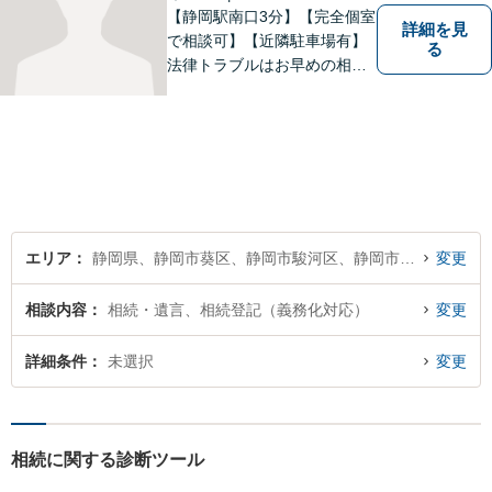
【静岡駅南口3分】【完全個室
詳細を見
で相談可】【近隣駐車場有】
る
法律トラブルはお早めの相談
が納得のいく解決への第一歩
です。ご相談にお越しくださ
った方々が、お話しやすい環
境を整えておりますのでぜひ
お気軽にご相談ください。
エリア
静岡県、静岡市葵区、静岡市駿河区、静岡市清水区
変更
相談内容
相続・遺言、相続登記（義務化対応）
変更
詳細条件
未選択
変更
相続に関する診断ツール