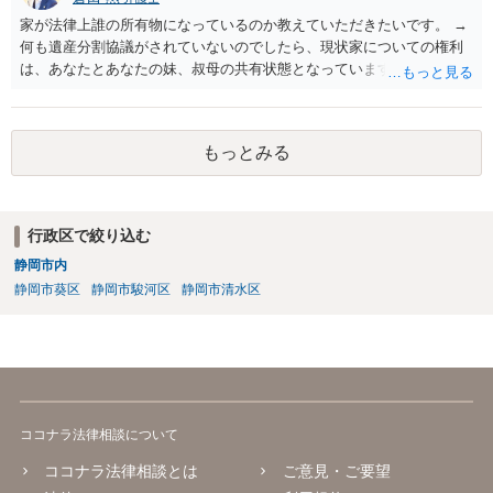
にある場合は ご利用が難しい場合があります。
家が法律上誰の所有物になっているのか教えていただきたいです。 →
何も遺産分割協議がされていないのでしたら、現状家についての権利
は、あなたとあなたの妹、叔母の共有状態となっています。 相続割合
としてはあなた：妹：叔母＝１/８：1/８：１/２となり、残りのお父様
が祖父から相続した１/４は相続人全員が相続放棄したため相続人不在
の状態です。 そのため相続持ち分の登記のみであれば上記の割合での
もっとみる
登記をすれば足りますが、仮に家を処分するのであればお父様の１/４
に関して相続財産清算人を選任してその清算人含めて処分の手続きを
する必要があります。
行政区で絞り込む
静岡市内
静岡市葵区
静岡市駿河区
静岡市清水区
ココナラ法律相談について
ココナラ法律相談とは
ご意見・ご要望