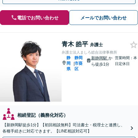
電話でお問い合わせ
メールでお問い合わせ
青木 皓平
弁護士
弁護士法人ましろ総合法律事務所
静
静岡
新静岡駅
か
営業時間：本
岡
市葵
|
日定休日
ら徒歩1分
県
区
相続登記（義務化対応）
【新静岡駅徒歩1分】【初回相談無料】司法書士・税理士と連携し、
各種手続きに対応できます。【LINE相談対応可】