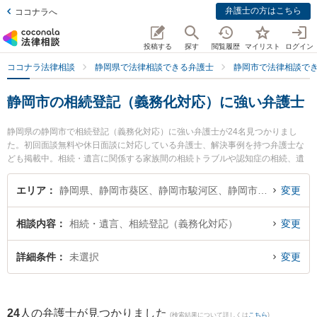
弁護士の方はこちら
ココナラへ
投稿する
探す
閲覧履歴
マイリスト
ログイン
ココナラ法律相談
静岡県で法律相談できる弁護士
静岡市で法律相談で
静岡市の相続登記（義務化対応）に強い弁護士
静岡県の静岡市で相続登記（義務化対応）に強い弁護士が24名見つかりまし
た。初回面談無料や休日面談に対応している弁護士、解決事例を持つ弁護士な
ども掲載中。相続・遺言に関係する家族間の相続トラブルや認知症の相続、遺
産分割等の細かな分野での絞り込み検索もでき便利です。特に弁護士法人あお
い法律事務所の堀口 恵梨佳弁護士や弁護士法人あおい法律事務所の雫田 雄太弁
エリア
静岡県、静岡市葵区、静岡市駿河区、静岡市清水区
変更
護士、弁護士法人ましろ総合法律事務所の青木 皓平弁護士のプロフィール情報
や弁護士費用、強みなどが注目されています。『静岡市で土日や夜間に発生し
相談内容
相続・遺言、相続登記（義務化対応）
変更
た相続登記（義務化対応）のトラブルを今すぐに弁護士に相談したい』『相続
登記（義務化対応）のトラブル解決の実績豊富な近くの弁護士を検索したい』
『初回相談無料で相続登記（義務化対応）を法律相談できる静岡市内の弁護士
詳細条件
未選択
変更
に相談予約したい』などでお困りの相談者さんにおすすめです。
24
人の弁護士が見つかりました
(検索結果について詳しくは
こちら
)