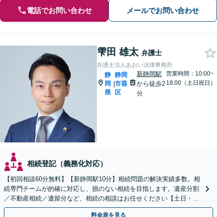
電話でお問い合わせ
メールでお問い合わせ
雫田 雄太
弁護士
弁護士法人あおい法律事務所
新静岡駅
営業時間：10:00~
静
静岡
18:00（土日祝日）
岡
市葵
から徒歩2
|
県
区
分
相続登記（義務化対応）
【初回相談60分無料】【新静岡駅10分】相続問題の解決実績多数。相
続専門チームが的確に対応し、損のない相続を目指します。遺産分割
／不動産相続／遺留分など、相続の相談はお任せください【土日・夜
間相談可】登記・税の申告などアフターフォローも対応
料金表を見る