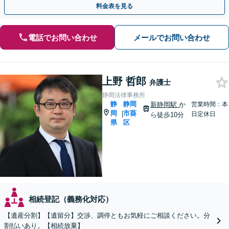
料金表を見る
電話でお問い合わせ
メールでお問い合わせ
上野 哲郎
弁護士
静岡法律事務所
静
静岡
新静岡駅
か
営業時間：本
岡
市葵
|
日定休日
ら徒歩10分
県
区
相続登記（義務化対応）
【遺産分割】【遺留分】交渉、調停ともお気軽にご相談ください。分
割払いあり。【相続放棄】