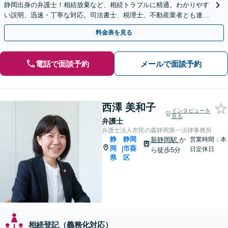
静岡出身の弁護士！相続放棄など、相続トラブルに精通。わかりやす
い説明、迅速・丁寧な対応。司法書士、税理士、不動産業者とも連携
し、遺産相続をトータルサポート【完全個室相談】
料金表を見る
電話で面談予約
メールで面談予約
西澤 美和子
インタビューを
見る
弁護士
弁護士法人市民の森静岡第一法律事務所
静
静岡
新静岡駅
か
営業時間：本
岡
市葵
|
日定休日
ら徒歩5分
県
区
相続登記（義務化対応）