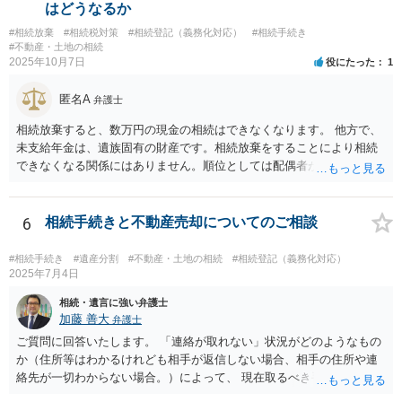
で義母も共有名義に入っている場合、通常は、義母の持分や義母のロ
はどうなるか
ーン部分を動かすには、義母本人の同意・協議が不可欠です。 ここが
#相続放棄
#相続税対策
#相続登記（義務化対応）
#相続手続き
今回の「義母と連絡が取れない」状況での大きなネックになります。
#不動産・土地の相続
連絡が取れない相続人・共有者がいる場合、相続手続きは次のような
2025年10月7日
役にたった
1
段階的対応が推奨されています。 １．戸籍・戸籍の附票・住民票で義
母の最新住所と生存状況を確認する。 まずは、被相続人（ご主人）の
匿名A
弁護士
戸籍から相続人を辿り、義母の戸籍・戸籍附票を取り、現住所や転居
履歴を確認する方法が一般的です。 ２．住所が分かった場合、内容証
相続放棄すると、数万円の現金の相続はできなくなります。 他方で、
明郵便などの方法で手紙を送る。 電話やメールで連絡が取れないとき
未支給年金は、遺族固有の財産です。相続放棄をすることにより相続
は、公的な通知手段として内容証明郵便を使い、「遺産分割協議をし
できなくなる関係にはありません。順位としては配偶者が第一順位で
たい」「持分の調整をしたい」旨を正式に通知することが推奨されて
すのでご質問主のお母様が受給できます。
います。 ３．それでも連絡がつかない／返信がない場合 義母が行方不
明状態で、所在が確認できない場合：「不在者財産管理人の選任」を
6
相続手続きと不動産売却についてのご相談
家庭裁判所に申し立てて、管理人を通じて手続を進める方法が検討さ
れます。 また、住所は分かるが、意図的に連絡を無視されている／協
#相続手続き
#遺産分割
#不動産・土地の相続
#相続登記（義務化対応）
議に応じない場合は、家庭裁判所に「遺産分割調停」を申し立てて、
2025年7月4日
裁判所の場で話し合い・調整をする方法が有効とされています。 どの
相続・遺言に強い弁護士
方法で進めるべきか、という点に関して公開の場でアドバイスするの
加藤 善大
弁護士
にも限界があるかと思いますので、具体的な資料等をご持参の上、弁
ご質問に回答いたします。 「連絡が取れない」状況がどのようなもの
護士の相談されることをお勧めします。
か（住所等はわかるけれども相手が返信しない場合、相手の住所や連
絡先が一切わからない場合。）によって、 現在取るべき手段は異なり
ますが、 ご記載のように、ある程度の費用がかかる可能性が高そうで