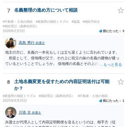
す。 その場合、例えば、弁護士によっては、本来であればご依頼時に
お支払いになる必要がある着手金の支払時期を、ご質問者様が遺産を
7
名義整理の進め方について相談
受け取った後にする契約で依頼を受ける場合もあります。 可能であれ
ば、ご依頼になるかは別にして、お近くの弁護士に直接相談されて、
#不動産・土地の相続
#家族間の相続トラブル
#協議
#相続手続き
費用の支払を含めた今後の対応についてアドバイスを求めることをお
#相続登記（義務化対応）
2026年2月3日
役にたった
3
すすめいたします。 ご参考にしていただけますと幸いです。
高島 秀行
弁護士
地主の方に、名義の一本化もしくは立ち退くように言われています。
前提として、借地権が父で、その上に祖父の妹の名義の建物が建っ
ているということでしょうか。 借地権の名義とその上の建物の名義が
異なっているので、一本化にするよう言われている ということでしょ
うか。 そうだとすると、借地を転貸してきたこととなるので、解消
しないと 借地契約を解除されてしまう可能性があると思います。 長
8
土地名義変更を促すための内容証明送付は可能
いこと使用していなかったので、無償で貸していたのであれば 使用貸
か？
借は目的が達成され終了したとして、明渡をしてもらったら良いと思
#家族間の相続トラブル
#相続登記（義務化対応）
#不動産・土地の相続
います。 複雑な事情がありますので、弁護士に面談で詳しい事情を
2025年8月25日
役にたった
1
話して相談されたら良いと思います。
川添 圭
弁護士
弁護士が代理人として内容証明郵便を送るというのは、相手方（従