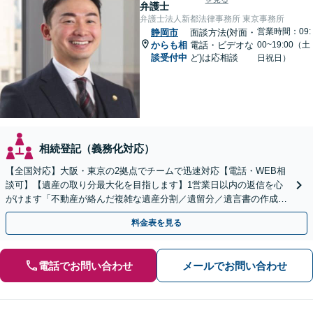
弁護士
弁護士法人新都法律事務所 東京事務所
営業時間：09:
静岡市
面談方法(対面・
からも相
電話・ビデオな
00~19:00（土
談受付中
ど)は応相談
日祝日）
相続登記（義務化対応）
【全国対応】大阪・東京の2拠点でチームで迅速対応【電話・WEB相
談可】【遺産の取り分最大化を目指します】1営業日以内の返信を心
がけます「不動産が絡んだ複雑な遺産分割／遺留分／遺言書の作成・
執行／事業承継など、お任せください」【休日相談あり】
料金表を見る
電話でお問い合わせ
メールでお問い合わせ