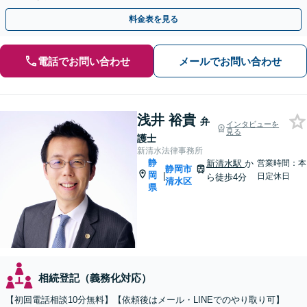
料金表を見る
電話でお問い合わせ
メールでお問い合わせ
浅井 裕貴
弁
インタビューを
見る
護士
新清水法律事務所
静
新清水駅
か
営業時間：本
静岡市
岡
|
日定休日
ら徒歩4分
清水区
県
相続登記（義務化対応）
【初回電話相談10分無料】【依頼後はメール・LINEでのやり取り可】