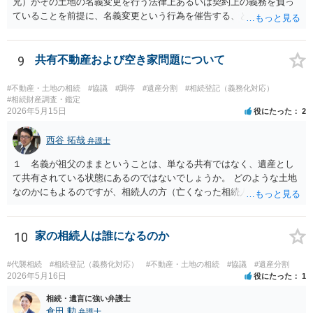
兄）がその土地の名義変更を行う法律上あるいは契約上の義務を負っ
ていることを前提に、名義変更という行為を催告する、という使い方
が最も効果的です。判決や合意などに基づかない、単なる「お願い」
ベースの場合、仮に弁護士から通知するとしてもソフトな表現を使っ
た「お手紙」にならざるを得ず、内容証明郵便が不適当なケースもあ
9
共有不動産および空き家問題について
るでしょう。 つまり、本件で「弁護士から内容証明を送り土地の名義
変更を促すことが出来るかどうか」を判断するためには、詳しい背景
#不動産・土地の相続
#協議
#調停
#遺産分割
#相続登記（義務化対応）
事情が必要です。詳しい事情もとに、弁護士へ直接ご相談いただいた
#相続財産調査・鑑定
2026年5月15日
役にたった
2
方がよいでしょう。
西谷 拓哉
弁護士
１ 名義が祖父のままということは、単なる共有ではなく、遺産とし
て共有されている状態にあるのではないでしょうか。 どのような土地
なのかにもよるのですが、相続人の方（亡くなった相続人がおられる
場合は、代襲相続人）の連絡先等判明しているようであれば 遺産分割
の申立てを行うことが考えられます。 たとえば、みなが要らない土地
建物ということであれば、遺産分割協議の中で、申立人のお父様が全
10
家の相続人は誰になるのか
て権利を無償で取得して 今後は、お父様で必要な対応を行うと提案す
ることなどは一つ考えられるかなと思います。 なお、遺産としての共
#代襲相続
#相続登記（義務化対応）
#不動産・土地の相続
#協議
#遺産分割
有と、通常の共有が混在している場合はまた少し話が変わってきます
2026年5月16日
役にたった
1
のでご留意ください。 ２ 法テラスの利用については各法律事務所に
相続・遺言に強い弁護士
直接お尋ねされるとよいと思います。一定の収入や預貯金がお父さま
倉田 勲
弁護士