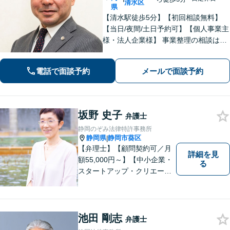
清水区
県
【清水駅徒歩5分】【初回相談無料】
【当日/夜間/土日予約可】【個人事業主
様・法人企業様】 事業整理の相談はお
任せください。離婚・親権・養育費・
不倫慰謝料・交通事故・借金・刑事事
電話で面談予約
メールで面談予約
件・賃貸トラブルなど身近な法律問題
はお気軽にご相談ください。
坂野 史子
弁護士
静岡のぞみ法律特許事務所
静岡県
静岡市葵区
|
【弁理士】【顧問契約可／月
詳細を見
額55,000円～】【中小企業・
る
スタートアップ・クリエータ
ー支援】契約書チェックや知
的財産権に関する企業法務サ
ポート。「特許、意匠、商
標、著作権、不正競争防止法
池田 剛志
弁護士
の専門知識・経験豊富」「リ