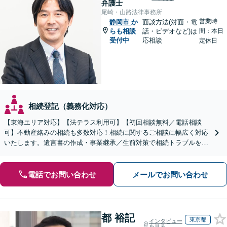
弁護士
尾崎・山路法律事務所
営業時
静岡市
か
面談方法(対面・電
らも相談
話・ビデオなど)は
間：本日
受付中
応相談
定休日
相続登記（義務化対応）
【東海エリア対応】【法テラス利用可】【初回相談無料／電話相談
可】不動産絡みの相続も多数対応！相続に関するご相談に幅広く対応
いたします。遺言書の作成・事業継承／生前対策で相続トラブルを回
避！【遺産分割の経験豊富】相続放棄／寄与分／財産調査など
電話でお問い合わせ
メールでお問い合わせ
都 裕記
東京都
インタビュー
を見る