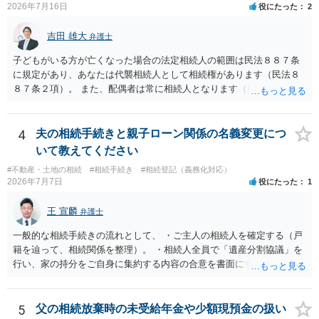
2026年7月16日
役にたった
2
吉田 雄大
弁護士
子どもがいる方が亡くなった場合の法定相続人の範囲は民法８８７条
に規定があり、あなたは代襲相続人として相続権があります（民法８
８７条２項）。 また、配偶者は常に相続人となります（民法８９０
条）。 「祖父の子供３人」の方の配偶者がご健在であれば、その方に
も相続権があります。つまり、孫５人に加えて「おじ又はおば」にも
相続権がある可能性があります。
4
夫の相続手続きと親子ローン関係の名義変更につ
いて教えてください
#不動産・土地の相続
#相続手続き
#相続登記（義務化対応）
2026年7月7日
役にたった
1
王 宣麟
弁護士
一般的な相続手続きの流れとして、 ・ご主人の相続人を確定する（戸
籍を辿って、相続関係を整理）。 ・相続人全員で「遺産分割協議」を
行い、家の持分をご自身に集約する内容の合意を書面にする。 ・その
合意に基づき、不動産の相続登記を申請する（法務局）。 ・住宅ロー
ンと抵当権の名義について、金融機関と協議し、可能ならあなた名義
に切り替える（団信の見直しなども含めて）。 ・ただし、親子ローン
5
父の相続放棄時の未受給年金や少額現預金の扱い