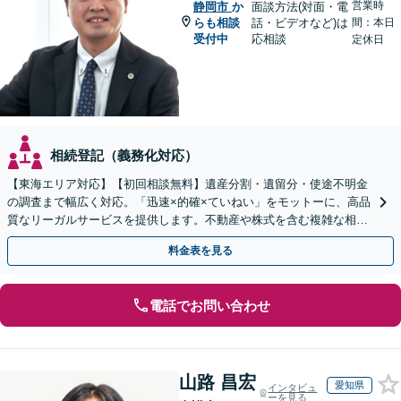
営業時
静岡市
か
面談方法(対面・電
らも相談
話・ビデオなど)は
間：本日
受付中
応相談
定休日
相続登記（義務化対応）
【東海エリア対応】【初回相談無料】遺産分割・遺留分・使途不明金
の調査まで幅広く対応。「迅速×的確×ていねい」をモットーに、高品
質なリーガルサービスを提供します。不動産や株式を含む複雑な相続
もお任せください【休日・夜間対応OK】
料金表を見る
電話でお問い合わせ
山路 昌宏
愛知県
インタビュ
ーを見る