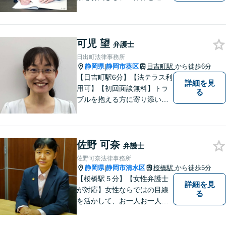
肢が見えた上で、ご本人が納
得いくようお伝えするよう努
めています。お気軽にご相談
ください。
可児 望
弁護士
日出町法律事務所
静岡県
静岡市葵区
日吉町駅
から徒歩6分
|
【日吉町駅6分】【法テラス利
詳細を見
用可】【初回面談無料】トラ
る
ブルを抱える方に寄り添い、
その方に合った法的サービス
を提供します。お気軽にご相
談ください。
佐野 可奈
弁護士
佐野可奈法律事務所
静岡県
静岡市清水区
桜橋駅
から徒歩5分
|
【桜橋駅５分】【女性弁護士
詳細を見
が対応】女性ならではの目線
る
を活かして、お一人お一人の
ご相談に対して地道に誠実に
応え、依頼者様のお悩み解決