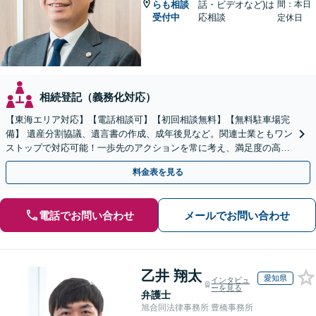
らも相談
話・ビデオなど)は
間：本日
受付中
応相談
定休日
相続登記（義務化対応）
【東海エリア対応】【電話相談可】【初回相談無料】【無料駐車場完
備】 遺産分割協議、遺言書の作成、成年後見など。関連士業ともワン
ストップで対応可能！一歩先のアクションを常に考え、満足度の高い
解決を目指します
料金表を見る
電話でお問い合わせ
メールでお問い合わせ
乙井 翔太
愛知県
インタビュ
ーを見る
弁護士
旭合同法律事務所 豊橋事務所