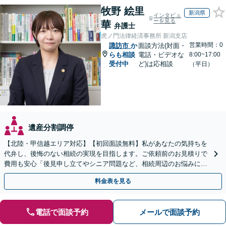
牧野 絵里
新潟県
インタビュ
ーを見る
華
弁護士
虎ノ門法律経済事務所 新潟支店
営業時間：0
諏訪市
か
面談方法(対面・
らも相談
電話・ビデオな
8:00~17:00
受付中
ど)は応相談
（平日）
遺産分割調停
【北陸・甲信越エリア対応】【初回面談無料】私があなたの気持ちを
代弁し、後悔のない相続の実現を目指します。ご依頼前のお見積りで
費用も安心「後見申し立てやシニア問題など、相続周辺のお悩みにも
対処可能」【WEB面談対応】
料金表を見る
電話で面談予約
メールで面談予約