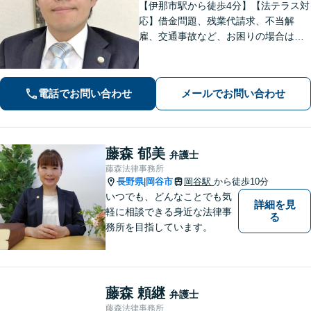
【伊那市駅から徒歩4分】【法テラス対
応】借金問題、残業代請求、不当解
雇、交通事故など、お困りの場合はす
ぐにご相談ください。【個人・企業対
応可能】弁護士が代理人として交渉し
ます!【秘密厳守】【破産管財人】
電話でお問い合わせ
メールでお問い合わせ
藤森 郁美
弁護士
藤森法律事務所
長野県
岡谷市
岡谷駅
から徒歩10分
|
いつでも、どんなことでも気
詳細を見
軽に相談できる身近な法律事
る
務所を目指しています。
藤森 頼継
弁護士
藤森法律事務所