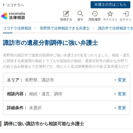
弁護士の方はこちら
ココナラへ
投稿する
探す
閲覧履歴
マイリスト
ログイン
ココナラ法律相談
長野県で法律相談できる弁護士
諏訪市で法律相談で
諏訪市の遺産分割調停に強い弁護士
長野県の諏訪市で遺産分割調停に強い弁護士が1名見つかりました。相続・遺言
に関係する家族間の相続トラブルや認知症の相続、遺産分割等の細かな分野で
の絞り込み検索もでき便利です。特に八ヶ岳法律事務所の小池 正喜弁護士のプ
ロフィール情報や弁護士費用、強みなどが注目されています。『諏訪市で土日
や夜間に発生した遺産分割調停のトラブルを今すぐに弁護士に相談したい』
エリア
長野県、諏訪市
変更
『遺産分割調停のトラブル解決の実績豊富な近くの弁護士を検索したい』『初
回相談無料で遺産分割調停を法律相談できる諏訪市内の弁護士に相談予約した
相談内容
相続・遺言、調停
変更
い』などでお困りの相談者さんにおすすめです。
詳細条件
未選択
変更
調停に強い諏訪市から相談可能な弁護士