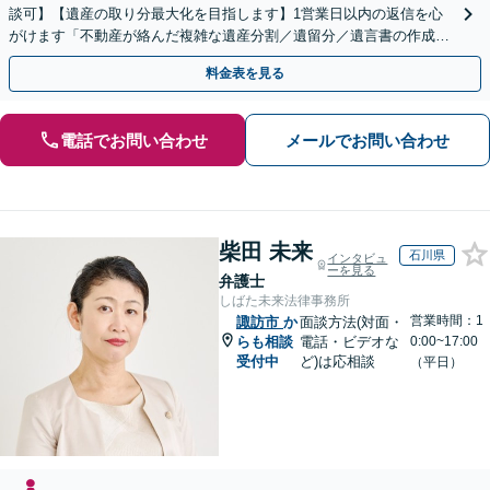
談可】【遺産の取り分最大化を目指します】1営業日以内の返信を心
がけます「不動産が絡んだ複雑な遺産分割／遺留分／遺言書の作成・
執行／事業承継など、お任せください」【休日相談あり】
料金表を見る
電話でお問い合わせ
メールでお問い合わせ
柴田 未来
石川県
インタビュ
ーを見る
弁護士
しばた未来法律事務所
営業時間：1
諏訪市
か
面談方法(対面・
らも相談
電話・ビデオな
0:00~17:00
受付中
ど)は応相談
（平日）