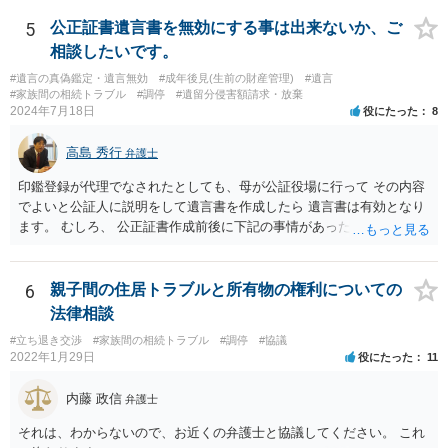
5
公正証書遺言書を無効にする事は出来ないか、ご
相談したいです。
#遺言の真偽鑑定・遺言無効
#成年後見(生前の財産管理)
#遺言
#家族間の相続トラブル
#調停
#遺留分侵害額請求・放棄
2024年7月18日
役にたった
8
高島 秀行
弁護士
印鑑登録が代理でなされたとしても、母が公証役場に行って その内容
でよいと公証人に説明をして遺言書を作成したら 遺言書は有効となり
ます。 むしろ、 公正証書作成前後に下記の事情があったことが証明で
きれば判断能力がなく 無効だったと主張することが可能です。 翌年1
月に携帯が新しくなった母からの第一声は「ここにいたら殺される」
「面会に来てくれ」で、長男に聞くと「面会は出来ない。俺は携帯電
6
親子間の住居トラブルと所有物の権利についての
話の使い方を教える為に会っている」「母の話は聞かなくて良い」と
法律相談
電話が切れました。その後の電話でも「食事に毒が入っている」「体
#立ち退き交渉
#家族間の相続トラブル
#調停
#協議
にチップが埋められている」等、おかしかったです。 当時の診療記
2022年1月29日
役にたった
11
録、介護認定の資料、介護記録を取得して 弁護士に面談で相談された
方がよいと思います。
内藤 政信
弁護士
それは、わからないので、お近くの弁護士と協議してください。 これ