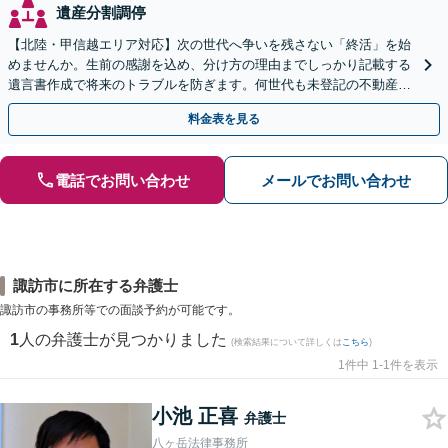
遺産分割調停
【北陸・甲信越エリア対応】次の世代へ争いを残さない「終活」を始
めませんか。生前の感謝を込め、分け方の理由までしっかり記載する
遺言書作成で将来のトラブルを防ぎます。何世代も未登記の不動産問
題も対応可能。【電話相談・WEB面談可】
料金表を見る
電話でお問い合わせ
メールでお問い合わせ
諏訪市に所在する弁護士
諏訪市の事務所等での面談予約が可能です。
1
人の弁護士が見つかりました
(検索結果について詳しくは
こちら
)
1件中 1-1件を表示
小池 正喜
弁護士
八ヶ岳法律事務所