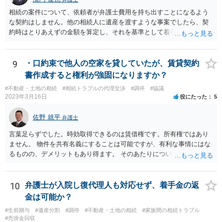
相続の案件について、依頼者が弁護士費用を持ち出すことになるよう
な契約はしません。他の相続人に遺産を渡すような事案でしたら、契
約時はとりあえずの金額を算定し、それを基準として着手金を設定
し、事件終了時に報酬金や追加着手金として考慮するといった契約も
あり得ます。 今後の見通しを言わないで契約はできないです。依頼者
が納得できる説明を受けるべきです。
9
・口約束で他人の空家を貸していたが、賃貸契約
書作成すると権利が強固になりますか？
#不動産・土地の相続
#相続トラブルの代理交渉
#調停
#協議
2023年3月16日
役にたった
5
佐野 就平
弁護士
言葉足らずでした。時効取得できるのは賃借権です。所有権ではあり
ません。 物件を共有名義にすることは可能ですが、有利な事情にはな
るものの、デメリットもあり得ます。 そのあたりについては、お近く
の弁護士にご相談ください。
10
弁護士が入院し復代理人も対応せず、着手金の返
金は可能か？
#生前贈与
#遺産分割
#調停
#不動産・土地の相続
#家族間の相続トラブル
#売掛金回収