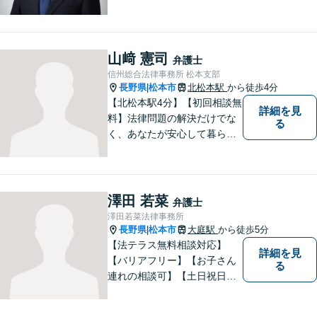
績あり。「依頼をして良かっ
た。」と言っていただけるよ
うなリーガルサービスをご提
供します。
山﨑 憲司
弁護士
信州総合法律事務所 松本支部
長野県
松本市
北松本駅
から徒歩4分
|
【北松本駅4分】【初回相談無
詳細を見
料】法律問題の解決だけでな
る
く、あなたが安心して暮らせ
る「その先の未来」も一緒に
考えてサポートいたします。
一人で悩まずにお話をお聞か
せください。お気持ちに寄り
澤田 若菜
弁護士
添い、より良い選択ができる
澤田若菜法律事務所
よう全力を尽くします。【法
長野県
松本市
大庭駅
から徒歩5分
|
テラス利用可】
【法テラス無料相談対応】
詳細を見
【バリアフリー】【お子さん
る
連れの相談可】【土日祝日応
相談】どなたにも相談しやす
い事務所です。