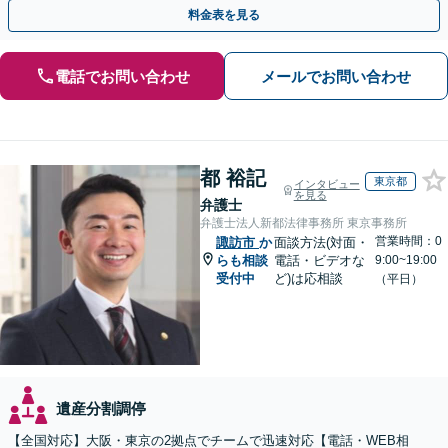
を防ぐためにもぜひご相談ください。【分割払い可】
料金表を見る
電話でお問い合わせ
メールでお問い合わせ
都 裕記
東京都
インタビュー
を見る
弁護士
弁護士法人新都法律事務所 東京事務所
営業時間：0
諏訪市
か
面談方法(対面・
らも相談
電話・ビデオな
9:00~19:00
受付中
ど)は応相談
（平日）
遺産分割調停
【全国対応】大阪・東京の2拠点でチームで迅速対応【電話・WEB相