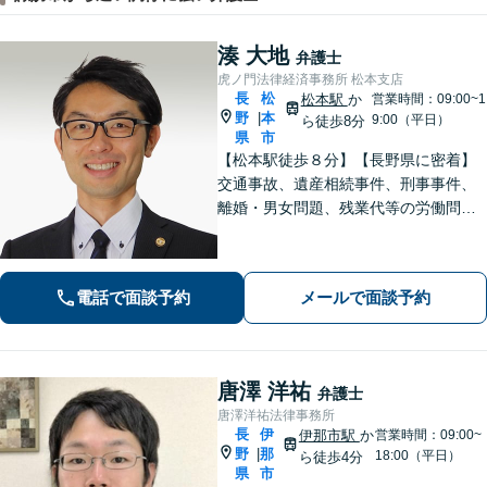
湊 大地
弁護士
虎ノ門法律経済事務所 松本支店
長
松
松本駅
か
営業時間：09:00~1
野
本
|
9:00（平日）
ら徒歩8分
県
市
【松本駅徒歩８分】【長野県に密着】
交通事故、遺産相続事件、刑事事件、
離婚・男女問題、残業代等の労働問題
等の個人の法律問題や企業法務まで、
法的トラブルを解決、予防すべく、依
頼者様と共に歩みます。お一人で悩ま
電話で面談予約
メールで面談予約
ず是非ご相談ください。
唐澤 洋祐
弁護士
唐澤洋祐法律事務所
長
伊
伊那市駅
か
営業時間：09:00~
野
那
|
18:00（平日）
ら徒歩4分
県
市