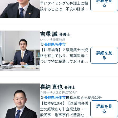
詳細を見
早いタイミングで弁護士に相
る
談することは、不安の軽減、
早期解決方法の発見、二次被
害の防止など様々な利点があ
ります。お気軽に御相談くだ
さい。
吉澤 誠
弁護士
いちい法律事務所
長野県
松本市
|
【駐車場有】２級建築士の資
詳細を見
格を有しており、建築問題に
る
ついて特に精通しておりま
す。ご依頼者さまとの信頼関
係を大切にし、迅速・丁寧な
対応を心がけております。お
忙しい方もお気軽にご相談く
喜納 直也
弁護士
ださい。
弁護士法人G.C FACTORY
長野県
松本市
松本駅
から徒歩10分
|
【松本駅10分】【企業内弁護
詳細を見
士の経験あり】企業法務・一
る
般民事・刑事事件で豊富な実