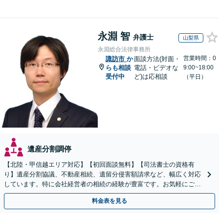
永淵 智
弁護士
山梨県
永淵総合法律事務所
営業時間：0
諏訪市
か
面談方法(対面・
らも相談
電話・ビデオな
9:00~18:00
受付中
ど)は応相談
（平日）
遺産分割調停
【北陸・甲信越エリア対応】【初回面談無料】【司法書士の資格有
り】遺産分割協議、不動産相続、遺留分侵害額請求など、幅広く対応
しています。特に会社経営者の相続の経験が豊富です。お気軽にご相
談ください。【休日・夜間面談可】【オンライン面談可】
料金表を見る