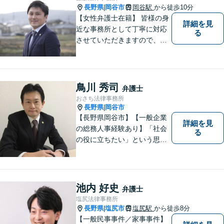
長野県
岡谷市
岡谷駅
から徒歩10分
|
【女性弁護士在籍】 皆様の身
詳細を見
近な事務所として丁寧に対応
る
させていただきますので、お
気軽にお電話下さい。
鳥川 秀司
弁護士
おさち法律事務所
長野県
岡谷市
|
【長野県岡谷市】【一般企業
詳細を見
の総務人事経験あり】「社会
る
の役に立ちたい」という思い
を持って弁護士として活動し
ています。地元に根ざし、岡
谷市・長野県中南信の人々の
権利を守るために懸命に働き
池内 好史
弁護士
ます。離婚・借金・交通事故
塩尻法律事務所
などお気軽にご相談くださ
長野県
塩尻市
塩尻駅
から徒歩8分
|
い。
【一般民事事件／家事事件】