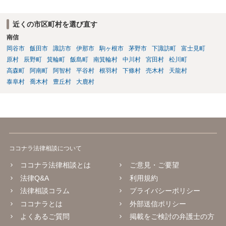
近くの市区町村を選び直す
南信
岡谷市
飯田市
諏訪市
伊那市
駒ヶ根市
茅野市
下諏訪町
富士見町
原村
辰野町
箕輪町
飯島町
南箕輪村
中川村
宮田村
松川町
高森町
阿南町
阿智村
平谷村
根羽村
下條村
売木村
天龍村
泰阜村
喬木村
豊丘村
大鹿村
ココナラ法律相談について
ココナラ法律相談とは
ご意見・ご要望
法律Q&A
利用規約
法律相談コラム
プライバシーポリシー
ココナラとは
外部送信ポリシー
よくあるご質問
掲載をご検討の弁護士の方