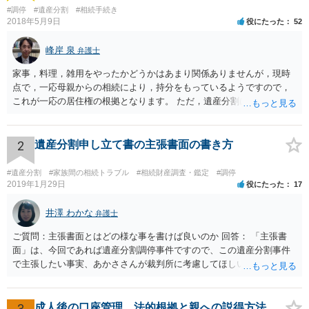
#調停
#遺産分割
#相続手続き
2018年5月9日
役にたった
52
峰岸 泉
弁護士
家事，料理，雑用をやったかどうかはあまり関係ありませんが，現時
点で，一応母親からの相続により，持分をもっているようですので，
これが一応の居住権の根拠となります。 ただ，遺産分割により，母の
持分を父親が取得した場合，住み続けるのは難しいかも知れません。
2
遺産分割申し立て書の主張書面の書き方
#遺産分割
#家族間の相続トラブル
#相続財産調査・鑑定
#調停
2019年1月29日
役にたった
17
井澤 わかな
弁護士
ご質問：主張書面とはどの様な事を書けば良いのか 回答： 「主張書
面」は、今回であれば遺産分割調停事件ですので、この遺産分割事件
で主張したい事実、あかささんが裁判所に考慮してほしいと思う、亡
くなった方・あかささん・お姉さん間の事情などを記入することにな
ります。 もし、主張したい事実や考慮してほしい事情に関連して
資料を持っているようであれば、主張書面とは別で提出できます。も
3
成人後の口座管理、法的根拠と親への説得方法