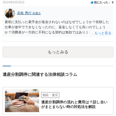
2024年9月30日
役にたった
8
高島 秀行
弁護士
最初に支払った着手金が返金されないのはなぜでしょうか？依頼した
仕事が途中でできなくなったのに、返金しなくても良いのでしょう
か？消費者が一方的に不利になる契約は無効ではありませんか？
着手金は、前の弁護士が倒れるまでにやった仕事に応じて清算する義
務があると思います。 倒れた弁護士が所属する弁護士会に相談さ
れた方がよいと思います。 倒れた弁護士は脳梗塞で倒れたようで
もっとみる
すが、 判断能力があり、復代理を倒れた弁護士の判断で復代理を
選任したのか 即ち、復代理人の選任は有効なのかという問題もあ
ると思います。
遺産分割調停に関連する法律相談コラム
相続・遺言
遺産分割調停の流れと費用は？話し合い
がまとまらない時の対処法を解説