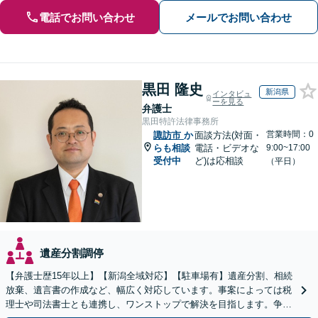
電話でお問い合わせ
メールでお問い合わせ
黒田 隆史
新潟県
インタビュ
ーを見る
弁護士
黒田特許法律事務所
営業時間：0
諏訪市
か
面談方法(対面・
らも相談
電話・ビデオな
9:00~17:00
受付中
ど)は応相談
（平日）
遺産分割調停
【弁護士歴15年以上】【新潟全域対応】【駐車場有】遺産分割、相続
放棄、遺言書の作成など、幅広く対応しています。事案によっては税
理士や司法書士とも連携し、ワンストップで解決を目指します。争い