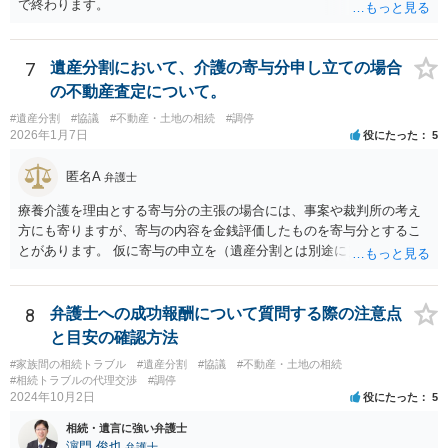
で終わります。
7
遺産分割において、介護の寄与分申し立ての場合
の不動産査定について。
#遺産分割
#協議
#不動産・土地の相続
#調停
2026年1月7日
役にたった
5
匿名A
弁護士
療養介護を理由とする寄与分の主張の場合には、事案や裁判所の考え
方にも寄りますが、寄与の内容を金銭評価したものを寄与分とするこ
とがあります。 仮に寄与の申立を（遺産分割とは別途に）して、その
ような考え方を撮るなら、必ずしも相続財産全体の評価（不動産の評
価）は不要ということもあります。 ただ、前提として、遺産分割はし
なければならないでしょうから、現実的にはいずれにせよ不動産評価
8
弁護士への成功報酬について質問する際の注意点
は必要でしょう。
と目安の確認方法
#家族間の相続トラブル
#遺産分割
#協議
#不動産・土地の相続
#相続トラブルの代理交渉
#調停
2024年10月2日
役にたった
5
相続・遺言に強い弁護士
濵門 俊也
弁護士