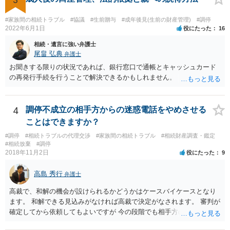
し、お姉さんに見られたくないような資料がある場合、「非開示の希
望に関する申出書」と共に提出することも考えられます。 ご質問：書
#家族間の相続トラブル
#協議
#生前贈与
#成年後見(生前の財産管理)
#調停
いた方が良い事と書かない方が良い事 回答： お姉さんが申立書の「申
2022年6月1日
役にたった
16
立ての趣旨」のところに書いている遺産の分け方に対して意見があれ
相続・遺言に強い弁護士
ば、まずそれを書くとよいです。 次に「申立ての理由」のところに、
尾畠 弘典
弁護士
なぜ調停を申し立てたのか(例えば、あかささんと話合いが出来ない／
お聞きする限りの状況であれば、銀行窓口で通帳とキャッシュカード
決裂した、など)や亡くなった方・あかささん・お姉さん間の事情やい
の再発行手続を行うことで解決できるかもしれません。
きさつなどが書かれていると思うので、あかささんから見てそれは違
うと感じるところは、どのように違うのか、など書くとよいです。 そ
の他、お姉さんの申立書には書かれていないけど、どのように遺産を
4
調停不成立の相手方からの迷惑電話をやめさせる
分けるかを決めるについてあかささんが重要だと考える事情があれば
(例えば、○○のときにお姉さんは亡くなった方からお金を援助してもら
ことはできますか？
った等)、それも書くとよいです。 書かない方が良いと思うことは、遺
#調停
#相続トラブルの代理交渉
#家族間の相続トラブル
#相続財産調査・鑑定
産分割に関係ない(と思われる)いきさつを沢山盛り込むことだと考えま
#相続放棄
#調停
す(あくまで遺産分割に関係することに留める方が、裁判所や調停委員
2018年11月2日
役にたった
9
の方に事情を理解してもらいやすいと思います)。
高島 秀行
弁護士
高裁で、和解の機会が設けられるかどうかはケースバイケースとなり
ます。 和解できる見込みがなければ高裁で決定がなされます。 審判が
確定してから依頼してもよいですが 今の段階でも相手方の連絡が迷惑
であれば 弁護士に依頼してもよいと思います。