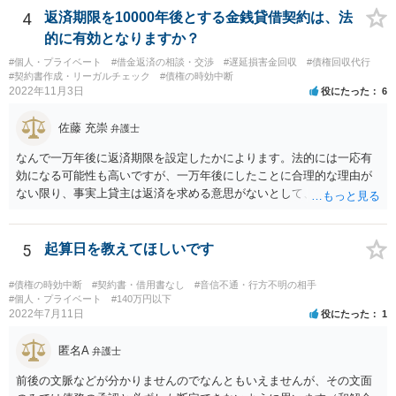
4
返済期限を10000年後とする金銭貸借契約は、法
的に有効となりますか？
#個人・プライベート
#借金返済の相談・交渉
#遅延損害金回収
#債権回収代行
#契約書作成・リーガルチェック
#債権の時効中断
2022年11月3日
役にたった
6
佐藤 充崇
弁護士
なんで一万年後に返済期限を設定したかによります。法的には一応有
効になる可能性も高いですが、一万年後にしたことに合理的な理由が
ない限り、事実上貸主は返済を求める意思がないとして、消費貸借契
約の成立を否定し贈与契約であるとする可能性も高いです。脱税など
に悪用される可能性もあるので。
5
起算日を教えてほしいです
#債権の時効中断
#契約書・借用書なし
#音信不通・行方不明の相手
#個人・プライベート
#140万円以下
2022年7月11日
役にたった
1
匿名A
弁護士
前後の文脈などが分かりませんのでなんともいえませんが、その文面