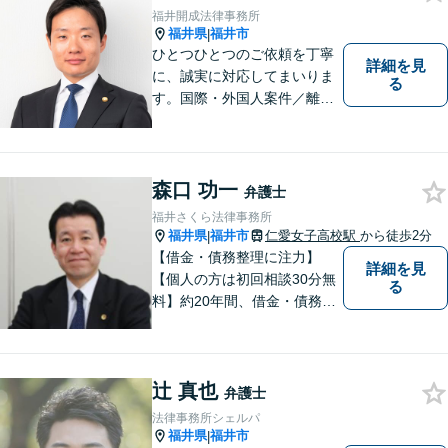
【法テラス利用可】【完全個
福井開成法律事務所
室】【夜間・休日面談可】
福井県
福井市
|
ひとつひとつのご依頼を丁寧
詳細を見
に、誠実に対応してまいりま
る
す。国際・外国人案件／離
婚・男女問題／インターネッ
ト関連問題／企業法務・顧問
弁護士／借金／相続／交通事
故／刑事弁護・犯罪被害者な
森口 功一
弁護士
ど、幅広く対応可能。お気軽
福井さくら法律事務所
にご相談ください。
福井県
福井市
仁愛女子高校駅
から徒歩2分
|
【借金・債務整理に注力】
詳細を見
【個人の方は初回相談30分無
る
料】約20年間、借金・債務整
理の案件を多数扱ってまいり
ました。当分野でお困りの方
は、是非、福井さくら法律事
辻 真也
務所にお越しください。経験
弁護士
と信頼による手厚いサポート
法律事務所シェルパ
をさせていただきます。
福井県
福井市
|