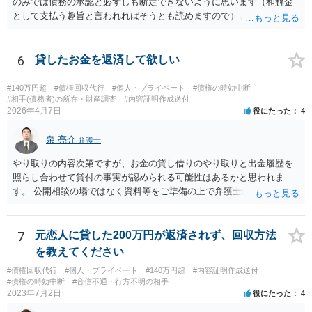
のみでは債務の承認と必ずしも断定できないように思います（和解金
として支払う趣旨と言われればそうとも読めますので）。 個別具体的
な事実関係に入り込みますと個々の証拠を見ないことには判断しづら
いところがございますので、これまでの電話内容やメールの文面、訴
訟の経過に関する記録等を持って近隣の弁護士にご相談された方がよ
6
貸したお金を返済して欲しい
ろしいかと存じます。
#140万円超
#債権回収代行
#個人・プライベート
#債権の時効中断
#相手(債務者)の所在・財産調査
#内容証明作成送付
2026年4月7日
役にたった
4
泉 亮介
弁護士
やり取りの内容次第ですが、お金の貸し借りのやり取りと出金履歴を
照らし合わせて貸付の事実が認められる可能性はあるかと思われま
す。 公開相談の場ではなく資料等をご準備の上で弁護士に個別相談さ
れると良いでしょう。
7
元恋人に貸した200万円が返済されず、回収方法
を教えてください
#債権回収代行
#個人・プライベート
#140万円超
#内容証明作成送付
#債権の時効中断
#音信不通・行方不明の相手
2023年7月2日
役にたった
4