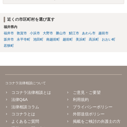
ます。
近くの市区町村を選び直す
福井県内
福井市
敦賀市
小浜市
大野市
勝山市
鯖江市
あわら市
越前市
坂井市
永平寺町
池田町
南越前町
越前町
美浜町
高浜町
おおい町
若狭町
ココナラ法律相談について
ココナラ法律相談とは
ご意見・ご要望
法律Q&A
利用規約
法律相談コラム
プライバシーポリシー
ココナラとは
外部送信ポリシー
よくあるご質問
掲載をご検討の弁護士の方