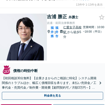
13件中 1-13件を表示
吉浦 勝正
弁護士
吉浦・前田法律事務所
仁愛女子高校
営業時間：10:00
福
福
~18:00（平日）
井
井
駅
から徒歩5
|
県
市
分
債権の時効中断
【初回相談30分無料】【企業さまからのご相談に特化】システム開発
関係のトラブルほか、幅広く債権回収を承ります。未払い売掛金／工
事代金・売買代金／制作費・開発費【顧問契約可／月額3万円～】
【無料駐車場あり】【当日・夜間・土日対応可（要相談）】
料金表を見る