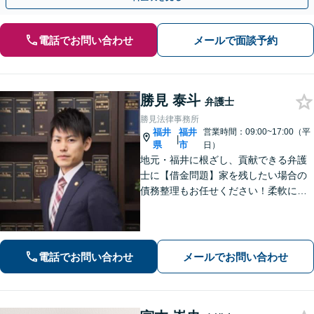
電話でお問い合わせ
メールで面談予約
勝見 泰斗
弁護士
勝見法律事務所
福井
福井
営業時間：09:00~17:00（平
|
県
市
日）
地元・福井に根ざし、貢献できる弁護
士に【借金問題】家を残したい場合の
債務整理もお任せください！柔軟に対
応可能です「企業法務：未払い残業代
や不当解雇・退職勧奨など、労働問題
の対応はお任せ！」不動産絡みの相
続・相続放棄ご相談ください
電話でお問い合わせ
メールでお問い合わせ