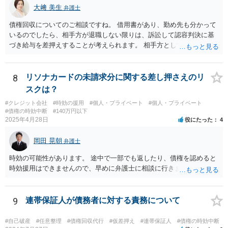
大﨑 美生
弁護士
債権回収についてのご相談ですね。 借用書があり、勤め先も分かって
いるのでしたら、相手方が退職しない限りは、訴訟して認容判決に基
づき給与を差押えすることが考えられます。 相手方としては上記のと
おり差押えまでされる懸念がありますので、交渉で分割払いの示談で
まとまる可能性もあると思います。 借用書などの記録をもって弁護士
にご相談されることをおすすめします。
8
リソナカードの未請求分に関する差し押さえのリ
スクは？
#クレジット会社
#時効の援用
#個人・プライベート
#個人・プライベート
#債権の時効中断
#140万円以下
2025年4月28日
役にたった
4
岡田 晃朝
弁護士
時効の可能性があります。 途中で一部でも返したり、債権を認めると
時効援用はできませんので、早めに弁護士に相談に行きましょう。
9
連帯保証人が債務者に対する責務について
#自己破産
#任意整理
#債権回収代行
#仮差押え
#連帯保証人
#債権の時効中断