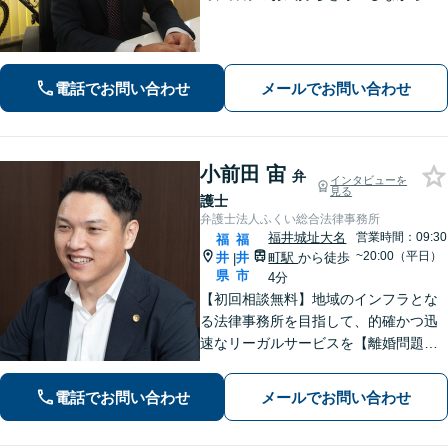
決を目指しております。皆様からの感
謝のお声が何よりの励みです。お困り
事はお早めにご相談ください【弁護士
直通電話｜事前予約で夜間・休日可】
電話でお問い合わせ
メールでお問い合わせ
【完全個室】
小前田 宙
弁
インタビューを
見る
護士
弁護士法人ふくい総合法律事務所
福井城址大名
営業時間：09:30
福
福
~20:00（平日）
井
井
町駅
から徒歩
|
県
市
4分
【初回相談無料】地域のインフラとな
る法律事務所を目指して、的確かつ迅
速なリーガルサービスを【離婚問題】
相談実績100件越え。相手方との交渉は
お任せください【相続問題】福井密着
電話でお問い合わせ
メールでお問い合わせ
型事務所として地域特性を活かしたア
ドバイスを【福井駅7分】