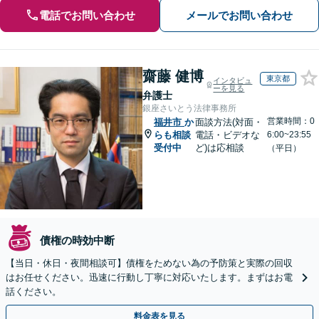
電話でお問い合わせ
メールでお問い合わせ
齋藤 健博
東京都
インタビュ
ーを見る
弁護士
銀座さいとう法律事務所
営業時間：0
福井市
か
面談方法(対面・
らも相談
電話・ビデオな
6:00~23:55
受付中
ど)は応相談
（平日）
債権の時効中断
【当日・休日・夜間相談可】債権をためない為の予防策と実際の回収
はお任せください。迅速に行動し丁寧に対応いたします。まずはお電
話ください。
料金表を見る