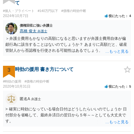
て
#個人・プライベート
#140万円以下
#債権の時効中断
2024年10月7日
役にたった
4
債権回収に強い弁護士
髙橋 俊太
弁護士
＞弁護士費用もかなりの高額になると思いますが弁護士費用自体が偏
頗行為に該当することはないのでしょうか？ あまりに高額だと、破産
管財人から否認権を行使される可能性はあるでしょう。 ＞このレベル
の事案でも法テラスで対応してもらえるものでしょうか？ 【友人に安
定した収入があります】とのことなので、法テラスの利用は難しいと
思われます。 此方での当方回答は以上となりますが、参考になれば幸
3
時効の援用 書き方について
いです。
#時効の援用
#債権の時効中断
2020年10月31日
役にたった
5
匿名A
弁護士
> 確実に時効になっている場合日付はどうしたらいいのでしょうか 日
付部分を省略して、最終弁済日の翌日から５年～～としても大丈夫で
す。