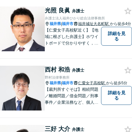
光照 良眞
弁護士
弁護士法人福井ひかり総合法律事務所
福井県
福井市
福井城址大名町駅
から徒歩4分
|
【仁愛女子高校駅近く】【地
詳細を見
域に根ざした弁護士】ホワイ
る
トボードで分かりやすく，納
得と安心をご提供します。企
業法務／労働問題／交通事故
／相続問題／離婚問題など、
西村 和浩
幅広く対応可能。【明確な料
弁護士
金体系】法律トラブルでお悩
野村法律事務所
むの方は、お気軽にご相談く
福井県
福井市
仁愛女子高校駅
から徒歩5分
|
ださい。
【裁判所すぐそば】相続問題
詳細を見
／離婚問題／借金問題／刑事
る
事件／企業法務など、個人・
法人問わず幅広く対応可。一
つ一つの事件に丁寧に対応す
ることを心がけております。
三好 大介
お気軽にご相談ください。
弁護士