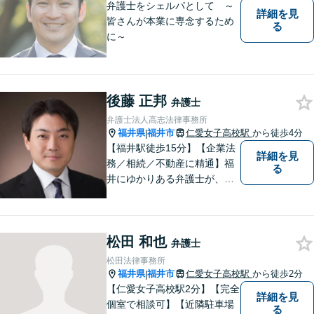
弁護士をシェルパとして ～
詳細を見
皆さんが本業に専念するため
る
に～
後藤 正邦
弁護士
弁護士法人高志法律事務所
福井県
福井市
仁愛女子高校駅
から徒歩4分
|
【福井駅徒歩15分】【企業法
詳細を見
務／相続／不動産に精通】福
る
井にゆかりある弁護士が、皆
様の抱える問題に誠心誠意取
り組みます。公正な社会を目
指します。ぜひお気軽にご相
松田 和也
談ください。【著書多数】
弁護士
松田法律事務所
福井県
福井市
仁愛女子高校駅
から徒歩2分
|
【仁愛女子高校駅2分】【完全
詳細を見
個室で相談可】【近隣駐車場
る