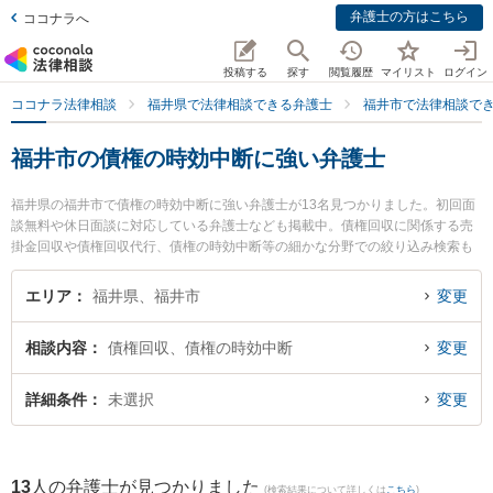
弁護士の方はこちら
ココナラへ
投稿する
探す
閲覧履歴
マイリスト
ログイン
ココナラ法律相談
福井県で法律相談できる弁護士
福井市で法律相談で
福井市の債権の時効中断に強い弁護士
福井県の福井市で債権の時効中断に強い弁護士が13名見つかりました。初回面
談無料や休日面談に対応している弁護士なども掲載中。債権回収に関係する売
掛金回収や債権回収代行、債権の時効中断等の細かな分野での絞り込み検索も
でき便利です。特に吉浦・前田法律事務所の吉浦 勝正弁護士や勝見法律事務所
の勝見 泰斗弁護士、剱法律事務所の宮本 崇史弁護士のプロフィール情報や弁護
エリア
福井県、福井市
変更
士費用、強みなどが注目されています。『福井市で土日や夜間に発生した債権
の時効中断のトラブルを今すぐに弁護士に相談したい』『債権の時効中断のト
相談内容
債権回収、債権の時効中断
変更
ラブル解決の実績豊富な近くの弁護士を検索したい』『初回相談無料で債権の
時効中断を法律相談できる福井市内の弁護士に相談予約したい』などでお困り
の相談者さんにおすすめです。
詳細条件
未選択
変更
13
人の弁護士が見つかりました
(検索結果について詳しくは
こちら
)