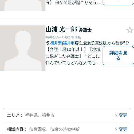
有】 何か問題が起こりそうと
感じた時、何か問題を抱えて
しまった時、「これは法律に
関係してくるのかな？」と疑
山浦 光一郎
問に思ったときには、迷わず
弁護士
すぐにご相談ください。一緒
福井ひかり法律事務所
に解決の方法を考えましょ
福井県
福井市
仁愛女子高校駅
から徒歩5分
|
う。
【弁護士歴10年以上】【地域
詳細を見
に根ざした弁護士】「どこに
る
住んでいてもどんな人でも等
しく最高の法的なサービスが
受けられる社会を作りた
い。」が理念です。【英語／
中国語対応】大都市に負けな
い質と幅の法的なサービスを
提供することを目指していま
す。
エリア
福井県、福井市
変更
相談内容
債権回収、債権の時効中断
変更