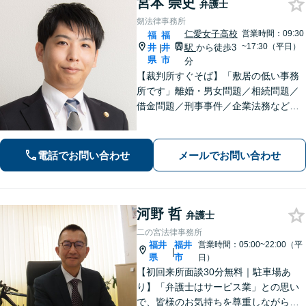
宮本 崇史
弁護士
剱法律事務所
仁愛女子高校
営業時間：09:30
福
福
~17:30（平日）
井
井
駅
から徒歩3
|
県
市
分
【裁判所すぐそば】「敷居の低い事務
所です」離婚・男女問題／相続問題／
借金問題／刑事事件／企業法務など、
個人・法人問わずさまざまな事案に対
応可。依頼者さまのご希望を叶えられ
るよう尽力いたします【法テラス利用
電話でお問い合わせ
メールでお問い合わせ
可】【完全個室】【夜間・休日面談】
河野 哲
弁護士
二の宮法律事務所
福井
福井
営業時間：05:00~22:00（平
|
県
市
日）
【初回来所面談30分無料｜駐車場あ
り】「弁護士はサービス業」との思い
で、皆様のお気持ちを尊重しながら解