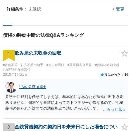
詳細条件
未選択
変更
債権の時効中断の法律Q&Aランキング
1
飲み屋の未収金の回収
#音信不通・行方不明の相手
#売掛金回収
#遅延損害金回収
#債権の時効中断
#内容証明作成送付
2018年1月21日
役にたった
10
甲本 晃啓
弁護士
弁護士に裁判を任せてしまえば、基本的にはあなたが法廷に出る必要
ありません。個別的な事情によってストラテジーが異なるので、守秘
義務の保たれた対面での法律相談で洗いざらい話して、ベストな方法
を検討してもらってください。
2
金銭貸借契約の契約日を未来日にした場合につい