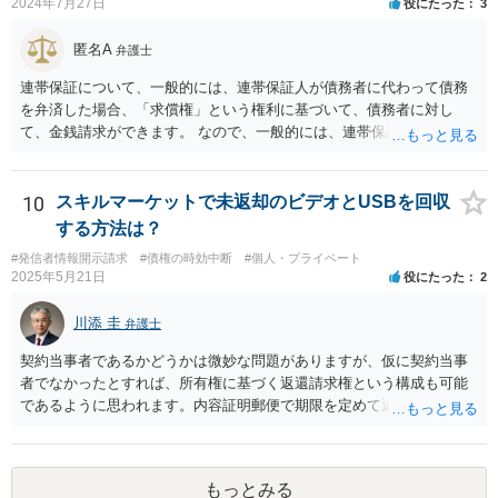
2024年7月27日
役にたった
3
匿名A
弁護士
連帯保証について、一般的には、連帯保証人が債務者に代わって債務
を弁済した場合、「求償権」という権利に基づいて、債務者に対し
て、金銭請求ができます。 なので、一般的には、連帯保証人が代わり
に返済してくれた場合には、代わりに返済してもらった金額を、債務
者が連帯債務者に支払わなければならない、ということになります。
ご質問の構成の違いを確認されたい意図は分かりかねますが、結論と
10
スキルマーケットで未返却のビデオとUSBを回収
しては、一般的には「求償権」に基づいて上記のような処理になるか
する方法は？
と思います。
#発信者情報開示請求
#債権の時効中断
#個人・プライベート
2025年5月21日
役にたった
2
川添 圭
弁護士
契約当事者であるかどうかは微妙な問題がありますが、仮に契約当事
者でなかったとすれば、所有権に基づく返還請求権という構成も可能
であるように思われます。内容証明郵便で期限を定めて返却を求める
（返却する意思がない場合はその理由を回答するよう併せて求める）
といった手段を踏んだ上で、最終的には訴訟を検討すべきではないか
と思われます。ビデオテープが大切な（ある程度費用をかけてでも取
もっとみる
り返したい）ものであれば、弁護士へ相談・依頼することも考えられ