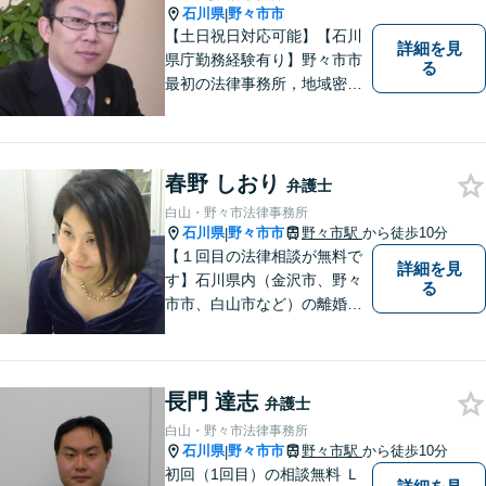
石川県
野々市市
|
【土日祝日対応可能】【石川
詳細を見
県庁勤務経験有り】野々市市
る
最初の法律事務所，地域密着
型，お気軽にご相談くださ
い。
春野 しおり
弁護士
白山・野々市法律事務所
石川県
野々市市
野々市駅
から徒歩10分
|
【１回目の法律相談が無料で
詳細を見
す】石川県内（金沢市、野々
る
市市、白山市など）の離婚、
相続、交通事故や慰謝料など
のトラブルについて、お気軽
にご相談ください。女性の方
長門 達志
のお悩みも、女性の弁護士が
弁護士
相談にのることができます。
白山・野々市法律事務所
【女性弁護士在籍】
石川県
野々市市
野々市駅
から徒歩10分
|
初回（1回目）の相談無料 Ｌ