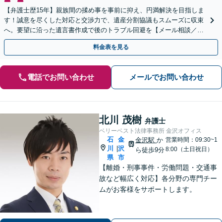
【弁護士歴15年】親族間の揉め事を事前に抑え、円満解決を目指しま
す！誠意を尽くした対応と交渉力で、遺産分割協議もスムーズに収束
へ。要望に沿った遺言書作成で後のトラブル回避を【メール相談／W
eb面談可】
料金表を見る
電話でお問い合わせ
メールでお問い合わせ
北川 茂樹
弁護士
ベリーベスト法律事務所 金沢オフィス
石
金
金沢駅
か
営業時間：09:30~1
川
沢
|
8:00（土日祝日）
ら徒歩9分
県
市
【離婚・刑事事件・労働問題・交通事
故など幅広く対応】各分野の専門チー
ムがお客様をサポートします。