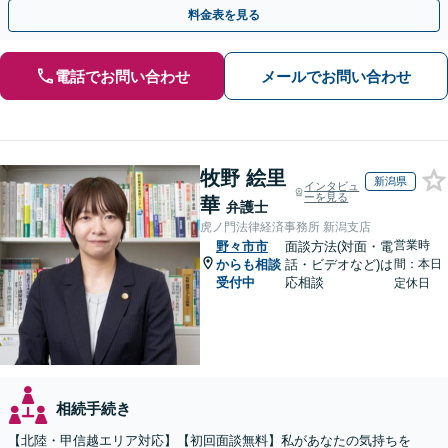
料金表を見る
電話でお問い合わせ
メールでお問い合わせ
牧野 絵里
新潟県
インタビュ
ーを見る
華
弁護士
虎ノ門法律経済事務所 新潟支店
営業時
野々市市
面談方法(対面・電
からも相談
話・ビデオなど)は
間：本日
受付中
応相談
定休日
相続手続き
【北陸・甲信越エリア対応】【初回面談無料】私があなたの気持ちを