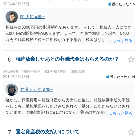
つかったため相続したという事例がありました。
2024年8月25日
役にたった
5
関 大河
弁護士
相続時に3000万円の非課税枠があります。 そして、相続人一人につき
600万円の非課税枠があります。よって、全員で相続した場合、5400
万円の非課税枠の範囲に相続が収まる場合、税金はなしです。 一人が
相続放棄すると、600万円の枠が一つ減ります。よって、4800万円の
範囲となります。 一般的には、全員で相続する方が税金はお得です。
また、全員で相続しても、話し合いの結果、親がすべて相続と決める
6
相続放棄したあとの葬儀代金はもらえるのか？
こともできます。この場合でも相続の非課税枠は、全員で相続した540
0万円分使えます。 父が亡くなり、母が全部相続すると、母から三人
#相続放棄
#相続手続き
#口座凍結解除
#相続放棄
で相続する際は、4800万円が非課税枠となります。 そうすると、母が
2019年2月13日
役にたった
14
亡くなってから相続すると、両親のどちらかが亡くなってから相続す
るより非課税の枠が減少します。 計画的に相続をするのがおすすめと
井澤 わかな
弁護士
いうことになります。これ以外にも気をつける点はあるかもしれませ
確かに、葬儀費用を相続財産から支出した後に、相続放棄申述の手続
んので、一度相談して想定するのがおすすめと思います。
をしても、単純承認をしたとみなされる「処分」にあたらないとされ
ています。 (相続放棄後に支出ではなく、葬儀の方が先に来るのが通常
だと思いますので、葬儀→葬儀費用を相続財産から支出→相続放棄申
述の手続ということだと思いますが) ただ、葬儀費用ならいくらでもよ
いということではなく、身分相応の、社会的儀式として当然認められ
7
固定資産税の支払いについて
る程度の金額に留まると考えた方がよいです。 もし、相続人の皆さん