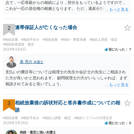
点で，一応母親からの相続により，持分をもっているようですので，
これが一応の居住権の根拠となります。 ただ，遺産分割により，母の
持分を父親が取得した場合，住み続けるのは難しいかも知れません。
2
連帯保証人が亡くなった場合
#相続放棄
#相続手続き
#相続放棄
#M&A・事業承継
#相続人調査・確定
#相続財産調査・鑑定
2024年3月6日
役にたった
7
泉 亮介
弁護士
支払いの費目等については税理士の先生や会計士の先生にご相談され
た方が良いかと思われます。 顧問税理士の方がいらっしゃれば、まず
相談されてみると良いでしょう。
3
相続放棄後の訴状対応と答弁書作成についての相
談
#相続放棄
#相続手続き
#相続人調査・確定
#相続トラブルの代理交渉
2026年3月28日
役にたった
5
相続・遺言に強い弁護士