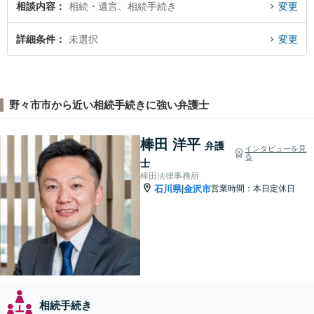
相談内容
相続・遺言、相続手続き
変更
詳細条件
未選択
変更
野々市市から近い相続手続きに強い弁護士
棒田 洋平
弁護
インタビューを見
る
士
棒田法律事務所
石川県
金沢市
営業時間：本日定休日
|
相続手続き