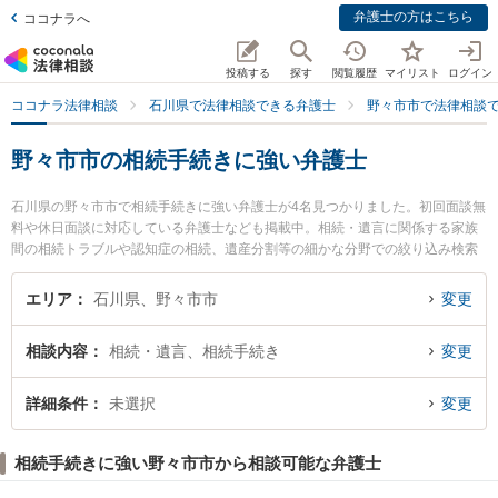
弁護士の方はこちら
ココナラへ
投稿する
探す
閲覧履歴
マイリスト
ログイン
ココナラ法律相談
石川県で法律相談できる弁護士
野々市市で法律相談
野々市市の相続手続きに強い弁護士
石川県の野々市市で相続手続きに強い弁護士が4名見つかりました。初回面談無
料や休日面談に対応している弁護士なども掲載中。相続・遺言に関係する家族
間の相続トラブルや認知症の相続、遺産分割等の細かな分野での絞り込み検索
もでき便利です。特にののいち法律事務所の木村 弘弁護士や白山・野々市法律
事務所の春野 しおり弁護士、白山・野々市法律事務所の長門 達志弁護士のプロ
エリア
石川県、野々市市
変更
フィール情報や弁護士費用、強みなどが注目されています。『野々市市で土日
や夜間に発生した相続手続きのトラブルを今すぐに弁護士に相談したい』『相
相談内容
相続・遺言、相続手続き
変更
続手続きのトラブル解決の実績豊富な近くの弁護士を検索したい』『初回相談
無料で相続手続きを法律相談できる野々市市内の弁護士に相談予約したい』な
どでお困りの相談者さんにおすすめです。
詳細条件
未選択
変更
相続手続きに強い野々市市から相談可能な弁護士