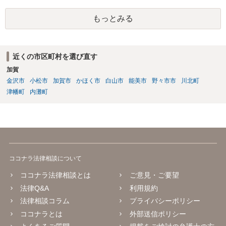
り、会社側は請求できない可能性が高そうです。
もっとみる
近くの市区町村を選び直す
加賀
金沢市
小松市
加賀市
かほく市
白山市
能美市
野々市市
川北町
津幡町
内灘町
ココナラ法律相談について
ココナラ法律相談とは
ご意見・ご要望
法律Q&A
利用規約
法律相談コラム
プライバシーポリシー
ココナラとは
外部送信ポリシー