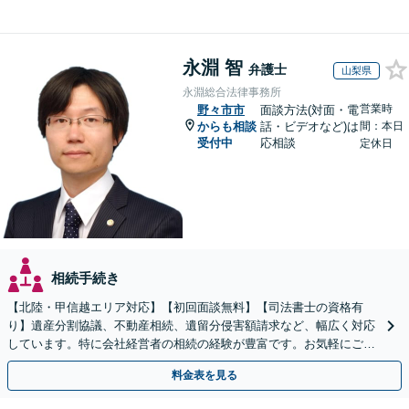
永淵 智
弁護士
山梨県
永淵総合法律事務所
営業時
野々市市
面談方法(対面・電
からも相談
話・ビデオなど)は
間：本日
受付中
応相談
定休日
相続手続き
【北陸・甲信越エリア対応】【初回面談無料】【司法書士の資格有
り】遺産分割協議、不動産相続、遺留分侵害額請求など、幅広く対応
しています。特に会社経営者の相続の経験が豊富です。お気軽にご相
談ください。【休日・夜間面談可】【オンライン面談可】
料金表を見る