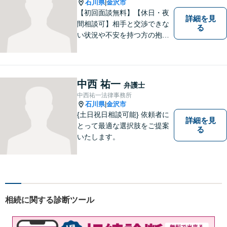
石川県
金沢市
|
【初回面談無料】【休日・夜
詳細を見
間相談可】相手と交渉できな
る
い状況や不安を持つ方の抱え
る問題を解決するため、法律
を活かし、依頼者様を守りま
す。悩んでいる人は、一度弁
護士に話を聞いてもらうこと
中西 祐一
弁護士
でトラブル解決のきっかけを
中西祐一法律事務所
つかむことができるかもしれ
石川県
金沢市
|
ません。
{土日祝日相談可能} 依頼者に
詳細を見
とって最適な選択肢をご提案
る
いたします。
相続に関する診断ツール