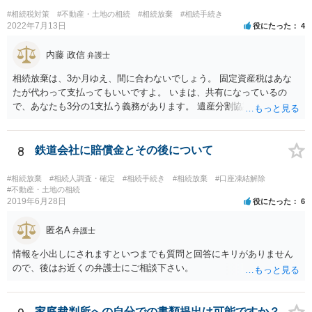
に葬儀費用を支出する経済力がなく、質素な葬儀を行った費用であれ
#相続税対策
#不動産・土地の相続
#相続放棄
#相続手続き
ば相続財産から支出しても単純承認と認められない可能性が高いの
2022年7月13日
役にたった
4
で、相続放棄申述が受理される可能性も高いと思います。
内藤 政信
弁護士
相続放棄は、3か月ゆえ、間に合わないでしょう。 固定資産税はあな
たが代わって支払ってもいいですよ。 いまは、共有になっているの
で、あなたも3分の1支払う義務があります。 遺産分割協議をして、不
動産取得者を決めて、相続登記する必要があります。 登記名義人に支
払い義務があります。
8
鉄道会社に賠償金とその後について
#相続放棄
#相続人調査・確定
#相続手続き
#相続放棄
#口座凍結解除
#不動産・土地の相続
2019年6月28日
役にたった
6
匿名A
弁護士
情報を小出しにされますといつまでも質問と回答にキリがありません
ので、後はお近くの弁護士にご相談下さい。
家庭裁判所への自分での書類提出は可能ですか？