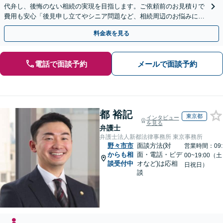
代弁し、後悔のない相続の実現を目指します。ご依頼前のお見積りで
費用も安心「後見申し立てやシニア問題など、相続周辺のお悩みにも
対処可能」【WEB面談対応】
料金表を見る
電話で面談予約
メールで面談予約
都 裕記
東京都
インタビュー
を見る
弁護士
弁護士法人新都法律事務所 東京事務所
野々市市
面談方法(対
営業時間：09:
からも相
面・電話・ビデ
00~19:00（土
談受付中
オなど)は応相
日祝日）
談