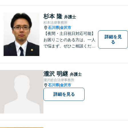
杉本 隆
弁護士
杉本法律事務所
石川県
金沢市
|
【夜間・土日祝日対応可能】
詳細を見
お困りごとのある方は、一人
る
で悩まず、ぜひご相談くださ
い。香林坊に事務所がありま
すので、お気軽にご相談くだ
さい（相談料：１時間５5００
円(税込））
瀧沢 明継
弁護士
瀧沢総合法律事務所
石川県
金沢市
|
詳細を見る