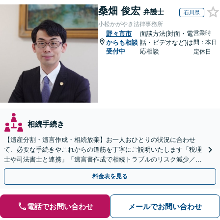
桑畑 俊宏
弁護士
石川県
小松かがやき法律事務所
営業時
野々市市
面談方法(対面・電
からも相談
話・ビデオなど)は
間：本日
受付中
応相談
定休日
相続手続き
【遺産分割・遺言作成・相続放棄】お一人おひとりの状況に合わせ
て、必要な手続きやこれからの道筋を丁寧にご説明いたします「税理
士や司法書士と連携」「遺言書作成で相続トラブルのリスク減少／形
式や内容について丁寧にアドバイス」
料金表を見る
電話でお問い合わせ
メールでお問い合わせ