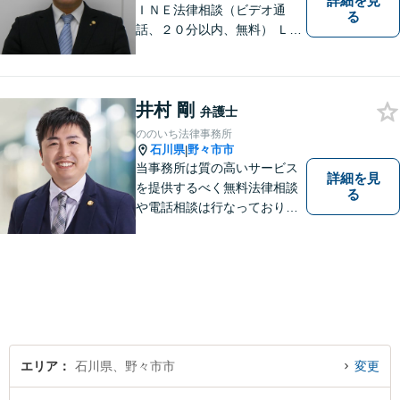
詳細を見
ＩＮＥ法律相談（ビデオ通
る
話、２０分以内、無料） ＬＩ
ＮＥ予約可（ホームページか
ら友だち追加） 法テラス（法
律扶助）利用可 借金問題（破
井村 剛
産、個人再生、任意整理）
弁護士
や、 離婚、相続、交通事故、
ののいち法律事務所
慰謝料などの問題解決をお手
石川県
野々市市
|
伝いします
当事務所は質の高いサービス
詳細を見
を提供するべく無料法律相談
る
や電話相談は行なっておりま
せん。相談者さまと共に歩む
弁護士として、法的サポート
をします。相続・遺言／債権
回収「スピード対応」／企業
法務「顧問契約も可能」【夜
間・休日面談可】【完全個
室】
エリア
石川県、野々市市
変更