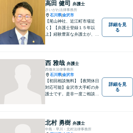
高田 健司
弁護士
さいがわ法律事務所
石川県
金沢市
|
【尾山神社、近江町市場近
詳細を見
く】【弁護士登録１５年以
る
上】経験豊富な弁護士が、誠
実、丁寧に、フットワーク軽
く対応します
西 雅哉
弁護士
西徹夫法律事務所
石川県
金沢市
|
【初回相談無料】【夜間休日
詳細を見
対応可能】金沢市大手町の弁
る
護士です。是非一度ご相談く
ださい。
北村 勇樹
弁護士
中島・早川・北村法律事務所