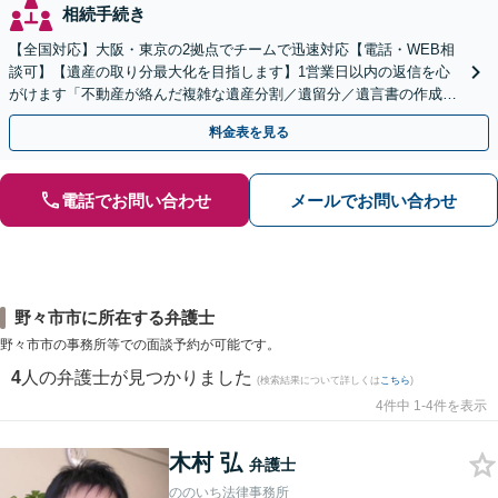
相続手続き
【全国対応】大阪・東京の2拠点でチームで迅速対応【電話・WEB相
談可】【遺産の取り分最大化を目指します】1営業日以内の返信を心
がけます「不動産が絡んだ複雑な遺産分割／遺留分／遺言書の作成・
執行／事業承継など、お任せください」【休日相談あり】
料金表を見る
電話でお問い合わせ
メールでお問い合わせ
野々市市に所在する弁護士
野々市市の事務所等での面談予約が可能です。
4
人の弁護士が見つかりました
(検索結果について詳しくは
こちら
)
4件中 1-4件を表示
木村 弘
弁護士
ののいち法律事務所