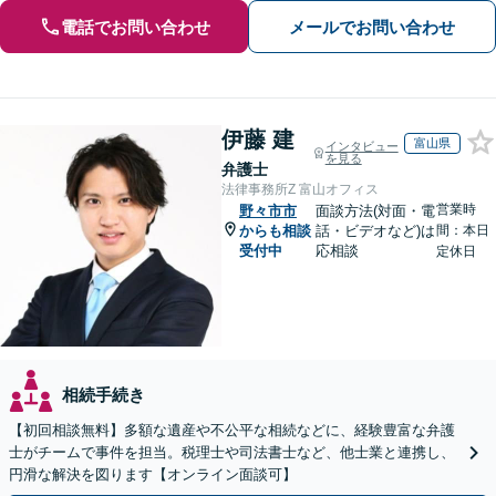
電話でお問い合わせ
メールでお問い合わせ
伊藤 建
富山県
インタビュー
を見る
弁護士
法律事務所Z 富山オフィス
営業時
野々市市
面談方法(対面・電
からも相談
話・ビデオなど)は
間：本日
受付中
応相談
定休日
相続手続き
【初回相談無料】多額な遺産や不公平な相続などに、経験豊富な弁護
士がチームで事件を担当。税理士や司法書士など、他士業と連携し、
円滑な解決を図ります【オンライン面談可】