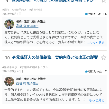
9
#調停
#相続手続き
#遺産分割
2025年5月8日
役にたった
5
相続・遺言に強い弁護士
髙橋 俊太
弁護士
貴方自身が作成した書面を提出して門前払いになるということはな
く、裁判所としては受理せざるを得ないはずですが、今後の貴方と代
理人との信頼関係のことを考えると、貴方の独断で書面を提出したり
裁判所に電話したりするのはお勧めしにくいところです。 現在の弁護
士が主張書面の提出を渋っているようですが、弁護士として提出の実
益がないと考えている可能性もあると思いますので、そのあたりも含
10
身元保証人の賠償義務、契約内容と法改正の影響
めて、弁護士見解を確認等するためによく打ち合わせた方がよいと思
います。単に面倒臭いということで書面提出をしないということであ
#相続手続き
#家族間の相続トラブル
れば、当該弁護士との委任関係を修了した上で、貴方のほうで書面提
2023年9月26日
役にたった
7
出することを検討なさった方がよいでしょう。
相続・遺言に強い弁護士
西谷 拓哉
弁護士
一般的ですが、古い書式ですね。 今は2020年4月施行の改正民法によ
り、個人根保証といういわゆる包括的な損害賠償義務の保証について
は上限を定める必要があります(極度額といいます。)。 この書式にサ
インしても、実際は連帯保証部分は民法465条の2②により無効とな