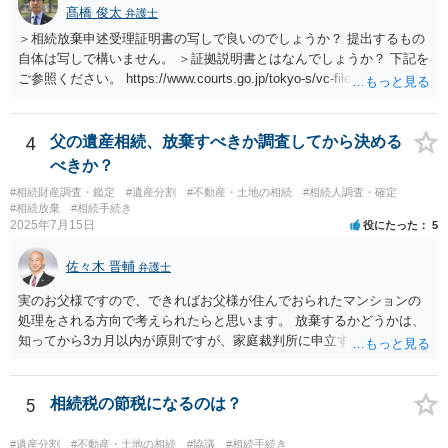
髙橋 俊太
弁護士
＞相続放棄申述受理証明書の写しで良いのでしょうか？ 提出するもの
自体は写しで構いません。 ＞証拠説明書とはなんでしょうか？ 下記を
ご参照ください。 https://www.courts.go.jp/tokyo-s/vc-files/tokyo-s/file/
14-1kisairei.pdf
4
父の遺産相続、放棄すべきか調査してから決める
べきか？
#相続財産調査・鑑定
#遺産分割
#不動産・土地の相続
#相続人調査・確定
#相続放棄
#相続手続き
2025年7月15日
役にたった
5
佐々木 晋輔
弁護士
実のお父様ですので、できればお父様が住んでおられたマンションの
処理をされる方向で考えられたらと思います。 放棄するかどうかは、
知ってから3カ月以内が原則ですが、家庭裁判所に申立すれば3カ月の
期間を伸長することができます。 その間に、財産の状況を調査して、
放棄するかどうか決めることができます。 銀行やサラ金が数年も放置
することはありませんので、数年後に借金が発見される可能性はほぼ
5
相続税の節税になるのは？
ありません。 なお、私が扱った相続放棄を検討していた案件で、期間
伸長して調査したところ、サラ金に対する過払金など相当な財産が見
#遺産分割
#不動産・土地の相続
#協議
#相続手続き