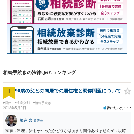
相続手続きの法律Q&Aランキング
1
90歳の父との同居での居住権と調停問題について
#調停
#遺産分割
#相続手続き
2018年5月9日
役にたった
52
峰岸 泉
弁護士
家事，料理，雑用をやったかどうかはあまり関係ありませんが，現時