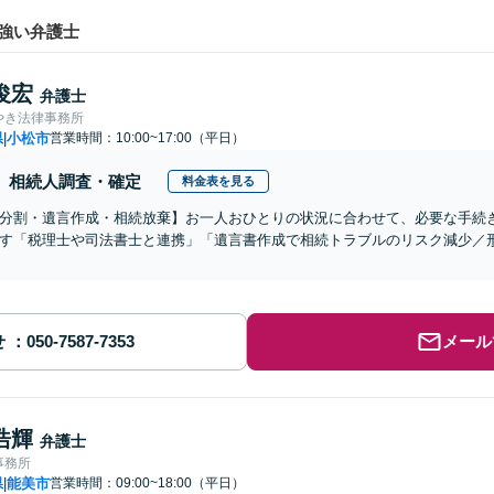
強い弁護士
俊宏
弁護士
やき法律事務所
県
小松市
営業時間：10:00~17:00（平日）
|
相続人調査・確定
料金表を見る
分割・遺言作成・相続放棄】お一人おひとりの状況に合わせて、必要な手続
す「税理士や司法書士と連携」「遺言書作成で相続トラブルのリスク減少／
せ
メール
浩輝
弁護士
事務所
県
能美市
営業時間：09:00~18:00（平日）
|