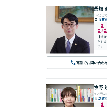
桑畑 
小松かが
加賀
【遺産
たしま
ス」
電話でお問い合わ
牧野 
虎ノ門法
加賀