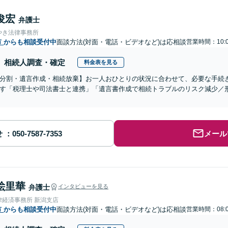
俊宏
弁護士
やき法律事務所
市
からも相談受付中
面談方法(対面・電話・ビデオなど)は応相談
営業時間：10:0
相続人調査・確定
料金表を見る
分割・遺言作成・相続放棄】お一人おひとりの状況に合わせて、必要な手続
す「税理士や司法書士と連携」「遺言書作成で相続トラブルのリスク減少／
せ
メール
絵里華
弁護士
インタビューを見る
律経済事務所 新潟支店
市
からも相談受付中
面談方法(対面・電話・ビデオなど)は応相談
営業時間：08:0