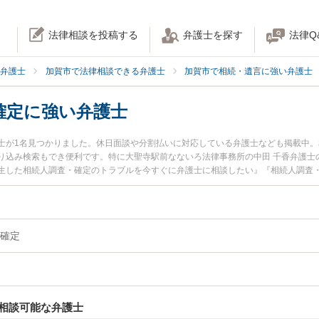
法律相談を投稿する
弁護士を探す
法律Q
弁護士
加賀市で法律相談できる弁護士
加賀市で相続・遺言に強い弁護士
確定に強い弁護士
士が1名見つかりました。休日面談や分割払いに対応している弁護士なども掲載中
り込み検索もでき便利です。特に大聖寺駅前なないろ法律事務所の中田 千香弁護士
生した相続人調査・確定のトラブルを今すぐに弁護士に相談したい』『相続人調査
確定を法律相談できる加賀市内の弁護士に相談予約したい』などでお困りの相談者
確定
相談可能な弁護士