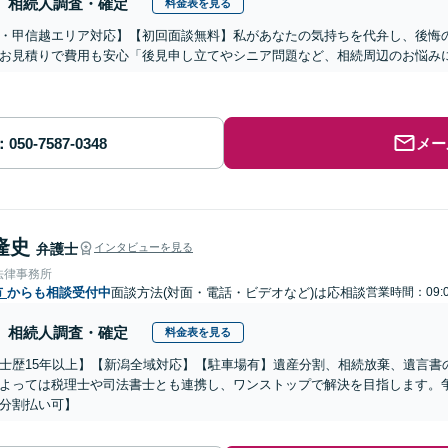
相続人調査・確定
料金表を見る
・甲信越エリア対応】【初回面談無料】私があなたの気持ちを代弁し、後悔
お見積りで費用も安心「後見申し立てやシニア問題など、相続周辺のお悩みに
メー
隆史
弁護士
インタビューを見る
法律事務所
市
からも相談受付中
面談方法(対面・電話・ビデオなど)は応相談
営業時間：09:0
相続人調査・確定
料金表を見る
士歴15年以上】【新潟全域対応】【駐車場有】遺産分割、相続放棄、遺言書
よっては税理士や司法書士とも連携し、ワンストップで解決を目指します。
分割払い可】