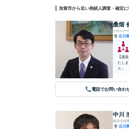
加賀市から近い相続人調査・確定に
桑畑 
小松かが
石川
【遺産
たしま
ス」
電話でお問い合わ
中川 
能美法律
石川