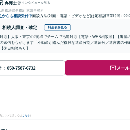
記
弁護士
インタビューを見る
人新都法律事務所 東京事務所
市
からも相談受付中
面談方法(対面・電話・ビデオなど)は応相談
営業時間：09:0
相続人調査・確定
料金表を見る
対応】大阪・東京の2拠点でチームで迅速対応【電話・WEB相談可】【遺産
の返信を心がけます「不動産が絡んだ複雑な遺産分割／遺留分／遺言書の作
【休日相談あり】
せ
メール
果について詳しくは
こちら
)