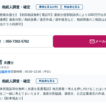
相続人調査・確定
事例を見る(1件)
料金表を見る
密着弁護士】【初回相談無料│電話可】遺留分侵害額請求により1000万円を
連携】遺産分割／相続放棄／遺言作成／成年後見など、相続関連のご相談は
法テラス利用可】
せ
メール
哲
弁護士
律事務所
県
福井市
営業時間：05:00~22:00（平日）
|
相続人調査・確定
料金表を見る
来所面談30分無料｜弁護士直通電話】地元密着！考えを押し付けることはい
をご一緒に考えてまいります。遺産分割協議、遺留分、公正証書遺言の作成
い【駐車場あり】