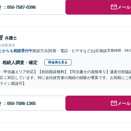
せ
メール
智
弁護士
法律事務所
市
からも相談受付中
面談方法(対面・電話・ビデオなど)は応相談
営業時間：09:0
相続人調査・確定
料金表を見る
・甲信越エリア対応】【初回面談無料】【司法書士の資格有り】遺産分割協
広く対応しています。特に会社経営者の相続の経験が豊富です。お気軽にご
ライン面談可】
せ
メール