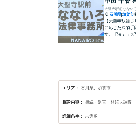
中田 千香
大聖寺駅前なない
石川県
加賀市
|
【大聖寺駅徒歩
に応じた法的手
す。【法テラス
エリア
石川県、加賀市
相談内容
相続・遺言、相続人調査・
詳細条件
未選択