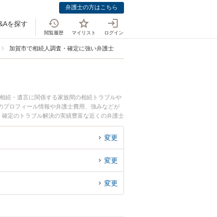
弁護士の方はこちら
&Aを探す
閲覧履歴
マイリスト
ログイン
加賀市で相続人調査・確定に強い弁護士
。相続・遺言に関係する家族間の相続トラブルや
のプロフィール情報や弁護士費用、強みなどが
・確定のトラブル解決の実績豊富な近くの弁護士
さんにおすすめです。
変更
変更
変更