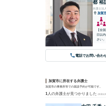
都 裕
弁護士法
加賀
【全国
日以内
さい」
電話でお問い合わ
加賀市に所在する弁護士
加賀市の事務所等での面談予約が可能です。
1
人の弁護士が見つかりました
(検索結