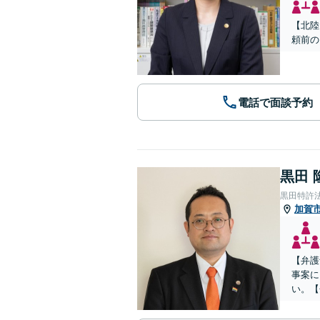
【北陸
頼前の
電話で面談予約
黒田 
黒田特許
加賀
【弁護
事案に
い。【