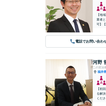
【地域
業者と
可】【
電話でお問い合わ
河野 
二の宮法
福井
【初回
る解決
くださ