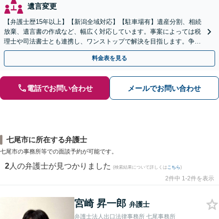
遺言変更
【弁護士歴15年以上】【新潟全域対応】【駐車場有】遺産分割、相続
放棄、遺言書の作成など、幅広く対応しています。事案によっては税
理士や司法書士とも連携し、ワンストップで解決を目指します。争い
を防ぐためにもぜひご相談ください。【分割払い可】
料金表を見る
電話でお問い合わせ
メールでお問い合わせ
七尾市に所在する弁護士
七尾市の事務所等での面談予約が可能です。
2
人の弁護士が見つかりました
(検索結果について詳しくは
こちら
)
2件中 1-2件を表示
宮崎 昇一郎
弁護士
弁護士法人出口法律事務所 七尾事務所