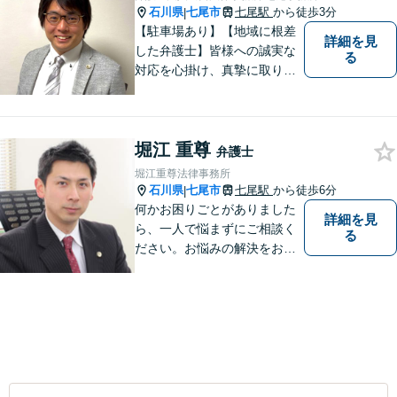
石川県
七尾市
七尾駅
から徒歩3分
|
【駐車場あり】【地域に根差
詳細を見
した弁護士】皆様への誠実な
る
対応を心掛け、真摯に取り組
みたいと思います。法律トラ
ブルでお悩みの方は、お気軽
にご相談ください。充実した
堀江 重尊
法的サービスを提供しており
弁護士
ますので，どうぞ宜しくお願
堀江重尊法律事務所
い申し上げます。
石川県
七尾市
七尾駅
から徒歩6分
|
何かお困りごとがありました
詳細を見
ら、一人で悩まずにご相談く
る
ださい。お悩みの解決をお手
伝いします。