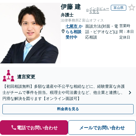
伊藤 建
富山県
インタビュー
を見る
弁護士
法律事務所Z 富山オフィス
営業時
七尾市
か
面談方法(対面・電
らも相談
話・ビデオなど)は
間：本日
受付中
応相談
定休日
遺言変更
【初回相談無料】多額な遺産や不公平な相続などに、経験豊富な弁護
士がチームで事件を担当。税理士や司法書士など、他士業と連携し、
円滑な解決を図ります【オンライン面談可】
料金表を見る
電話でお問い合わせ
メールでお問い合わせ