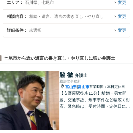
エリア
石川県、七尾市
変更
相談内容
相続・遺言、遺言の書き直し・やり直し
変更
詳細条件
未選択
変更
七尾市から近い遺言の書き直し・やり直しに強い弁護士
脇 徹
弁護士
脇法律事務所
富山県
富山市
営業時間：本日定休日
|
【安野屋駅徒歩11分】離婚・男女問
題、交通事故、刑事事件など幅広く対
応。緊急時は、受付時間・定休日に関
係なくお電話ください。お気軽にご相
談ください。【夜間・土日対応可】
【電話相談可】【完全個室】【子連れ
相談可】