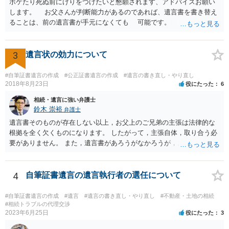
ボケたり死ぬ前にけりをつけたいと懇願されます、アドバイスお願い
します。 お父さんが判断能力があるのであれば、遺言書を書き替え
ることは、前の遺言書が手元になくても 可能です。 将来遺言の効
力が争われますから、医師にお父さんが判断能力があるかどうか検査
してもらって 診断書を取得して、公証役場へ行って公正証書遺言を
作成するのがよいと思います。 将来争われることが見込まれること
3
遺言状の効力について
から、弁護士に依頼して手続きを進めた方がよいと思います。
#自筆証書遺言の作成
#公正証書遺言の作成
#遺言の書き直し・やり直し
2018年8月23日
役にたった
6
相続・遺言に強い弁護士
鈴木 崇裕
弁護士
遺言書そのものが存在しない以上，お父上のご兄弟の主張は法律的な
根拠を全く欠くものになります。 したがって，主張自体，取り合う必
要がありません。 また，遺言書があろうがなかろうが，お父上のご兄
弟と面会しなければならない義務はもともとありません。 峰岸先生の
ご回答にもありますが， 代理人弁護士をたてて，その弁護士から相手
方に対して， ・相続に関する主張は法的根拠がなく，一切応じないこ
4
自筆証書遺言の遺言執行者の選任について
と ・今後一切の連絡をしてこないでほしいこと ・連絡を継続してくる
ようであれば警察への通報や法的措置も辞さないこと などを記載した
#自筆証書遺言の作成
#遺言
#遺言の書き直し・やり直し
#不動産・土地の相続
書面を発送してもらうことがよろしいように思います。
#相続トラブルの代理交渉
2023年6月25日
役にたった
3