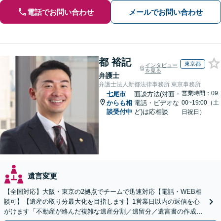
電話でお問い合わせ
メールでお問い合わせ
都 裕記
東京都
インタビュー
を見る
弁護士
弁護士法人新都法律事務所 東京事務所
営業時間：09:
七尾市
面談方法(対面・
からも相
電話・ビデオな
00~19:00（土
談受付中
ど)は応相談
日祝日）
遺言変更
【全国対応】大阪・東京の2拠点でチームで迅速対応【電話・WEB相
談可】【遺産の取り分最大化を目指します】1営業日以内の返信を心
がけます「不動産が絡んだ複雑な遺産分割／遺留分／遺言書の作成・