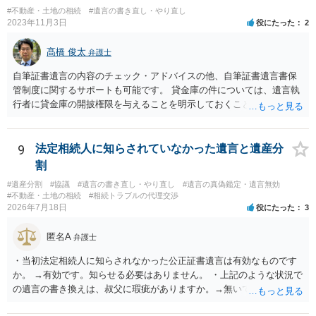
#不動産・土地の相続
#遺言の書き直し・やり直し
2023年11月3日
役にたった
2
髙橋 俊太
弁護士
自筆証書遺言の内容のチェック・アドバイスの他、自筆証書遺言書保
管制度に関するサポートも可能です。 貸金庫の件については、遺言執
行者に貸金庫の開披権限を与えることを明示しておくことでクリアで
きます。
9
法定相続人に知らされていなかった遺言と遺産分
割
#遺産分割
#協議
#遺言の書き直し・やり直し
#遺言の真偽鑑定・遺言無効
#不動産・土地の相続
#相続トラブルの代理交渉
2026年7月18日
役にたった
3
匿名A
弁護士
・当初法定相続人に知らされなかった公正証書遺言は有効なものです
か。 →有効です。知らせる必要はありません。 ・上記のような状況で
の遺言の書き換えは、叔父に瑕疵がありますか。→無いです。 ・分割
する場合の比率は、現状で、客観的に見てどの程度が妥当と考えられ