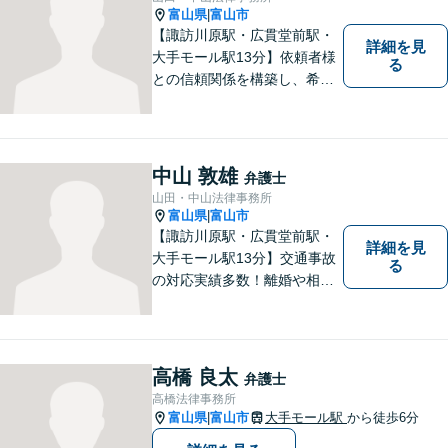
【夜間対応可能】
富山県
富山市
|
【諏訪川原駅・広貫堂前駅・
詳細を見
大手モール駅13分】依頼者様
る
との信頼関係を構築し、希望
を尊重した解決になるよう尽
力してまいります。ちょっと
したことでも、ぜひお気軽に
ご相談ください。平日夜間相
中山 敦雄
弁護士
談OK！【複数弁護士在籍】
山田・中山法律事務所
富山県
富山市
|
【諏訪川原駅・広貫堂前駅・
詳細を見
大手モール駅13分】交通事故
る
の対応実績多数！離婚や相続
のご相談もしやすいアットホ
ームな雰囲気。一人で悩みを
抱える前に、私と一緒に最善
策がないか考えてみません
高橋 良太
弁護士
か？【複数弁護士在籍】
高橋法律事務所
富山県
富山市
大手モール駅
から徒歩6分
|