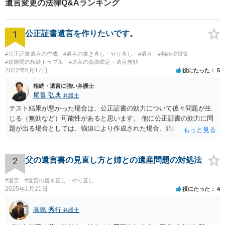
遺言変更の法律Q&Aランキング
1
公正証書遺言を作りたいです。
#公正証書遺言の作成
#遺言の書き直し・やり直し
#遺言
#相続税対策
#家族間の相続トラブル
#遺言の真偽鑑定・遺言無効
2022年6月17日
役にたった
5
相続・遺言に強い弁護士
尾畠 弘典
弁護士
テスト結果が悪かった場合は、公正証書の効力について後々問題が生
じる（無効など）可能性があると思います。 他に公正証書の効力に問
題が出る場合としては、強迫により作成された場合、錯誤（勘違い）
の場合などがあります。 遺言の対象となる財産の多寡などにもよりま
すが、弁護士に作成を依頼する場合は、１０～数十万円程度になるケ
ースが多いと思います。 報酬体系は、弁護士ごとに異なりますので一
2
父の遺言書の見直し方と姉との遺産問題の対処法
律の基準はありません。
#遺言
#遺言の書き直し・やり直し
2025年1月21日
役にたった
4
高島 秀行
弁護士