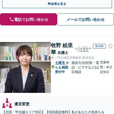
執行／事業承継など、お任せください」【休日相談あり】
料金表を見る
電話でお問い合わせ
メールでお問い合わせ
牧野 絵里
新潟県
インタビュ
ーを見る
華
弁護士
虎ノ門法律経済事務所 新潟支店
営業時
七尾市
か
面談方法(対面・電
らも相談
話・ビデオなど)は
間：本日
受付中
応相談
定休日
遺言変更
【北陸・甲信越エリア対応】【初回面談無料】私があなたの気持ちを