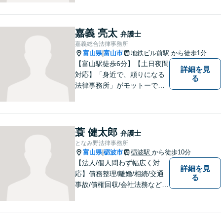
す。交通事故／借金問題／離
婚問題／相続問題／刑事事件
など、幅広く対応可能。【夜
嘉義 亮太
弁護士
間／休日対応可能】どうぞお
嘉義総合法律事務所
気軽にご相談ください。
富山県
富山市
地鉄ビル前駅
から徒歩1分
|
【富山駅徒歩6分】【土日夜間
詳細を見
対応】「身近で、頼りになる
る
法律事務所」がモットーで
す。交通事故・刑事事件・離
婚問題を中心に、幅広いお困
りごとに対応していおりま
す。お悩みになる前に、ご相
蓑 健太郎
弁護士
談ください。【24Hメール受
となみ野法律事務所
付】
富山県
砺波市
砺波駅
から徒歩10分
|
【法人/個人問わず幅広く対
詳細を見
応】債務整理/離婚/相続/交通
る
事故/債権回収/会社法務など幅
広い知識を活かしご対応しま
す。気軽に相談していただけ
る法律事務所を目指しており