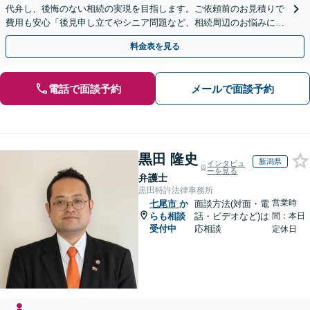
代弁し、後悔のない相続の実現を目指します。ご依頼前のお見積りで
費用も安心「後見申し立てやシニア問題など、相続周辺のお悩みにも
対処可能」【WEB面談対応】
料金表を見る
電話で面談予約
メールで面談予約
黒田 隆史
新潟県
インタビュ
ーを見る
弁護士
黒田特許法律事務所
営業時
七尾市
か
面談方法(対面・電
らも相談
話・ビデオなど)は
間：本日
受付中
応相談
定休日