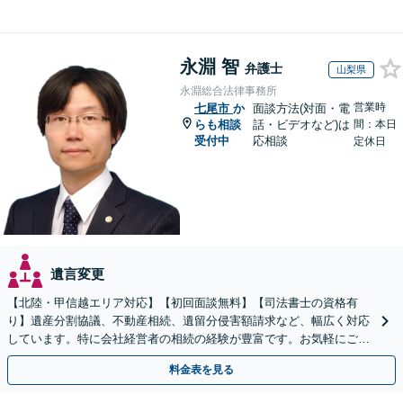
永淵 智
弁護士
山梨県
永淵総合法律事務所
営業時
七尾市
か
面談方法(対面・電
らも相談
話・ビデオなど)は
間：本日
受付中
応相談
定休日
遺言変更
【北陸・甲信越エリア対応】【初回面談無料】【司法書士の資格有
り】遺産分割協議、不動産相続、遺留分侵害額請求など、幅広く対応
しています。特に会社経営者の相続の経験が豊富です。お気軽にご相
談ください。【休日・夜間面談可】【オンライン面談可】
料金表を見る