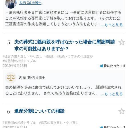
大石 誠
弁護士
・遺言執行者を専門家に依頼するには ⇒事前に遺言執行者に就任する
ことを依頼する専門家に了解を取っておけば足ります。（その方に公
正証書遺言の作成も依頼してしまうという方法もあります） 事前に了
解を取るだけであれば、契約は不要ですし、契約料を払う必要もあり
ません。 遺言執行者に就任し、遺言執行が完了したときの報酬だけ、
弁護士費用としてかかります。 ・亡くなった際に、法務局に預けた自
5
夫の葬式に義両親を呼ばなかった場合に慰謝料請
筆証書遺言の存在を親族がなかったものにされる可能性 ⇒自筆の遺言
求の可能性はありますか？
書を法務局に保管した場合、死亡後、法務局に遺言書の有無を照会す
#遺言の書き直し・やり直し
#協議
#相続トラブルの代理交渉
ることになりますので、「法務局に預けた自筆証書遺言の存在を親族
#家族間の相続トラブル
がなかったもの」にすることはできません。 存在をなかったものにす
2019年9月13日
役にたった
5
るというよりも、遺言の効力を争う（遺言は無効だ）と主張する場合
がありえますが、その予防方法は、遺言者と面談してみないと判断が
内藤 政信
弁護士
難しいです。
夫の希望を明確に書面で残しておけばいいでしょう。 慰謝料請求され
ることはありません。 されても払う義務はありません。
6
遺産分割についての相談
#家族間の相続トラブル
#遺言の書き直し・やり直し
2023年7月14日
役にたった
3