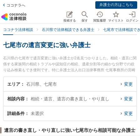
弁護士の方はこちら
ココナラへ
投稿する
探す
閲覧履歴
マイリスト
ログイン
ココナラ法律相談
石川県で法律相談できる弁護士
七尾市で法律相談で
七尾市の遺言変更に強い弁護士
石川県の七尾市で遺言変更に強い弁護士が2名見つかりました。相続・遺言に関
係する家族間の相続トラブルや認知症の相続、遺産分割等の細かな分野での絞
り込み検索もでき便利です。特に弁護士法人出口法律事務所 七尾事務所の宮崎
昇一郎弁護士や堀江重尊法律事務所の堀江 重尊弁護士のプロフィール情報や弁
護士費用、強みなどが注目されています。『七尾市で土日や夜間に発生した遺
エリア
石川県、七尾市
変更
言変更のトラブルを今すぐに弁護士に相談したい』『遺言変更のトラブル解決
の実績豊富な近くの弁護士を検索したい』『初回相談無料で遺言変更を法律相
相談内容
相続・遺言、遺言の書き直し・やり直し
変更
談できる七尾市内の弁護士に相談予約したい』などでお困りの相談者さんにお
すすめです。
詳細条件
未選択
変更
遺言の書き直し・やり直しに強い七尾市から相談可能な弁護士