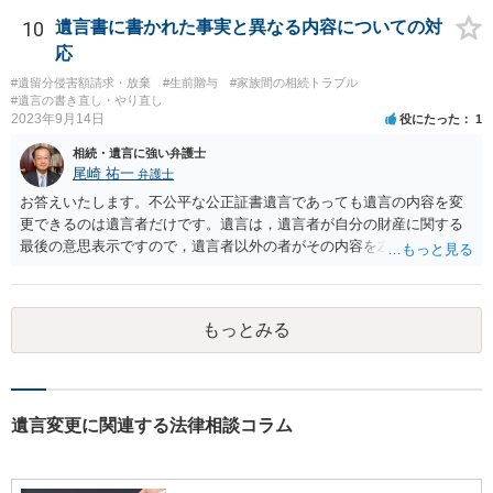
ますか。 →本人が自由に決められますので、どこが妥当とは言えない
です。客観的な基準もありません。 ・できれば穏やかに、分割を拒否
10
遺言書に書かれた事実と異なる内容についての対
することはできますか。 →分割を拒否するということは、遺産はいら
応
ないということでしょうか。遺言で、受取を指定されててもいらない
#遺留分侵害額請求・放棄
#生前贈与
#家族間の相続トラブル
と拒否することはできます。理由を説明する必要はありません。
#遺言の書き直し・やり直し
2023年9月14日
役にたった
1
相続・遺言に強い弁護士
尾崎 祐一
弁護士
お答えいたします。不公平な公正証書遺言であっても遺言の内容を変
更できるのは遺言者だけです。遺言は，遺言者が自分の財産に関する
最後の意思表示ですので，遺言者以外の者がその内容を左右させるこ
とはできません。たとえ間違っていても誰かがその内容を変更するこ
とはできないのです。
もっとみる
遺言変更に関連する法律相談コラム