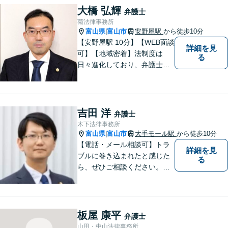
ますので、ぜひ一度ご相談く
大橋 弘輝
弁護士
ださい。【JR「砺波駅」10
菊法律事務所
分】
富山県
富山市
安野屋駅
から徒歩10分
|
【安野屋駅 10分】【WEB面談
詳細を見
可】【地域密着】法制度は
る
日々進化しており、弁護士に
も柔軟かつ迅速な対応が求め
られる時代です。 電子化やAI
の活用が進む中でも、依頼者
の声にしっかり耳を傾ける姿
吉田 洋
弁護士
勢は変わりません。
木下法律事務所
富山県
富山市
大手モール駅
から徒歩10分
|
【電話・メール相談可】トラ
詳細を見
ブルに巻き込まれたと感じた
る
ら、ぜひご相談ください。離
婚・相続・刑事・労働・企業
法務など、幅広い分野に対応
しています。あなたのお悩み
を解決するため、迅速かつ丁
板屋 康平
弁護士
寧にサポートいたします。
山田・中山法律事務所