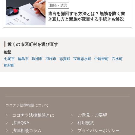
相続・遺言
遺言を撤回する方法とは？無効を防ぐ書
き直し方と親族が変更する手続きも解説
近くの市区町村を選び直す
能登
七尾市
輪島市
珠洲市
羽咋市
志賀町
宝達志水町
中能登町
穴水町
能登町
ココナラ法律相談について
ココナラ法律相談とは
ご意見・ご要望
法律Q&A
利用規約
法律相談コラム
プライバシーポリシー