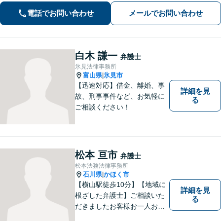
電話でお問い合わせ
メールでお問い合わせ
白木 謙一
弁護士
氷見法律事務所
富山県
氷見市
|
【迅速対応】借金、離婚、事
詳細を見
故、刑事事件など、お気軽に
る
ご相談ください！
松本 亘市
弁護士
松本法務法律事務所
石川県
かほく市
|
【横山駅徒歩10分】【地域に
詳細を見
根ざした弁護士】ご相談いた
る
だきましたお客様お一人お一
人の幸せの為に力を尽くしま