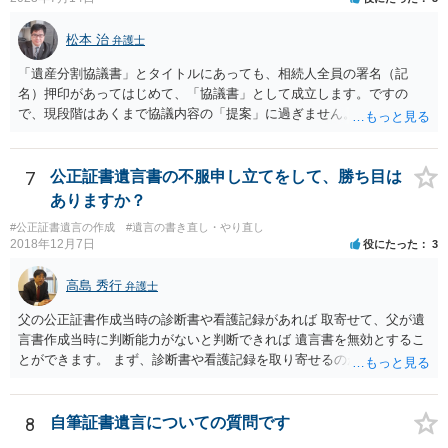
松本 治
弁護士
「遺産分割協議書」とタイトルにあっても、相続人全員の署名（記
名）押印があってはじめて、「協議書」として成立します。ですの
で、現段階はあくまで協議内容の「提案」に過ぎません。 納得がいか
なければ、署名（記名）押印を拒むことです。１人でも拒むと協議不
成立となります。その場合、成立させたい相続人が、家庭裁判所に遺
産分割調停を申し立てなければなりません。 なお、弁護士の送付状
7
公正証書遺言書の不服申し立てをして、勝ち目は
は、通常、相続人全員分の（本件であれば４通の）「遺産分割協議
ありますか？
書」を作成するところ、１通だけの作成にとどめる理由が書かれてい
#公正証書遺言の作成
#遺言の書き直し・やり直し
るものです。
2018年12月7日
役にたった
3
高島 秀行
弁護士
父の公正証書作成当時の診断書や看護記録があれば 取寄せて、父が遺
言書作成当時に判断能力がないと判断できれば 遺言書を無効とするこ
とができます。 まず、診断書や看護記録を取り寄せるのが重要となり
ます。 ご自分で取り寄せるか、弁護士に取り寄せてもらうかしたらよ
いと思います。
8
自筆証書遺言についての質問です