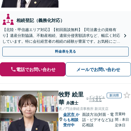
相続登記（義務化対応）
【北陸・甲信越エリア対応】【初回面談無料】【司法書士の資格有
り】遺産分割協議、不動産相続、遺留分侵害額請求など、幅広く対応
しています。特に会社経営者の相続の経験が豊富です。お気軽にご相
談ください。【休日・夜間面談可】【オンライン面談可】
料金表を見る
電話でお問い合わせ
メールでお問い合わせ
牧野 絵里
新潟県
インタビュ
ーを見る
華
弁護士
虎ノ門法律経済事務所 新潟支店
営業時
金沢市
か
面談方法(対面・電
らも相談
話・ビデオなど)は
間：本日
受付中
応相談
定休日