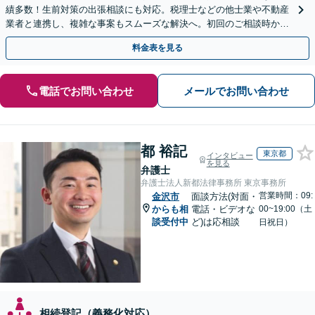
績多数！生前対策の出張相談にも対応。税理士などの他士業や不動産
業者と連携し、複雑な事案もスムーズな解決へ。初回のご相談時から
深くアドバイスし、最良の結果を獲得できるよう尽力します
料金表を見る
電話でお問い合わせ
メールでお問い合わせ
都 裕記
東京都
インタビュー
を見る
弁護士
弁護士法人新都法律事務所 東京事務所
営業時間：09:
金沢市
面談方法(対面・
からも相
電話・ビデオな
00~19:00（土
談受付中
ど)は応相談
日祝日）
相続登記（義務化対応）