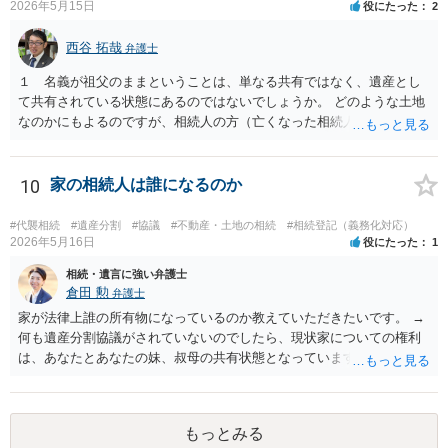
2026年5月15日
役にたった
2
方がよいでしょう。
西谷 拓哉
弁護士
１ 名義が祖父のままということは、単なる共有ではなく、遺産とし
て共有されている状態にあるのではないでしょうか。 どのような土地
なのかにもよるのですが、相続人の方（亡くなった相続人がおられる
場合は、代襲相続人）の連絡先等判明しているようであれば 遺産分割
の申立てを行うことが考えられます。 たとえば、みなが要らない土地
建物ということであれば、遺産分割協議の中で、申立人のお父様が全
10
家の相続人は誰になるのか
て権利を無償で取得して 今後は、お父様で必要な対応を行うと提案す
ることなどは一つ考えられるかなと思います。 なお、遺産としての共
#代襲相続
#遺産分割
#協議
#不動産・土地の相続
#相続登記（義務化対応）
有と、通常の共有が混在している場合はまた少し話が変わってきます
2026年5月16日
役にたった
1
のでご留意ください。 ２ 法テラスの利用については各法律事務所に
相続・遺言に強い弁護士
直接お尋ねされるとよいと思います。一定の収入や預貯金がお父さま
倉田 勲
弁護士
にある場合は ご利用が難しい場合があります。
家が法律上誰の所有物になっているのか教えていただきたいです。 →
何も遺産分割協議がされていないのでしたら、現状家についての権利
は、あなたとあなたの妹、叔母の共有状態となっています。 相続割合
としてはあなた：妹：叔母＝１/８：1/８：１/２となり、残りのお父様
が祖父から相続した１/４は相続人全員が相続放棄したため相続人不在
の状態です。 そのため相続持ち分の登記のみであれば上記の割合での
もっとみる
登記をすれば足りますが、仮に家を処分するのであればお父様の１/４