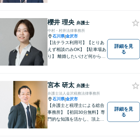
豊富な実績を活かして最適な
解決策をご提案いたします」
「交通事故：24時間受付可／
弁護士が介入することで賠償
櫻井 理央
弁護士
金の大幅な増額が実現できる
中村・村井法律事務所
ケースあり」【休日・夜間相
石川県
金沢市
|
談可】
【法テラス利用可】【とりあ
詳細を見
えず相談のみOK】【駐車場あ
る
り】 離婚したいけど何から始
めていいか分からない方、借
金の悩みでつらい方、ぜひ一
度ご相談ください。
宮本 研太
弁護士
弁護士法人金沢税務法律事務所
石川県
金沢市
|
【弁護士と税理士による総合
詳細を見
事務所】【初回30分無料】専
る
門的な知識を活かし、頂上＝
「目標とすべき適切な解決」
までしっかりガイド、サポー
トします。 事務所ホームペー