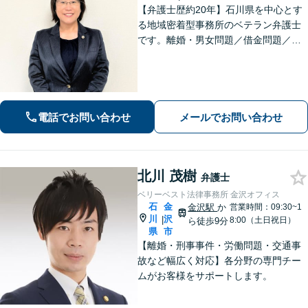
【弁護士歴約20年】石川県を中心とす
る地域密着型事務所のベテラン弁護士
です。離婚・男女問題／借金問題／刑
事事件など、依頼者さまのお困りごと
に、親身になって解決してまいりま
す。【法テラス利用可】【専用駐車場
あり】
電話でお問い合わせ
メールでお問い合わせ
北川 茂樹
弁護士
ベリーベスト法律事務所 金沢オフィス
石
金
金沢駅
か
営業時間：09:30~1
川
沢
|
8:00（土日祝日）
ら徒歩9分
県
市
【離婚・刑事事件・労働問題・交通事
故など幅広く対応】各分野の専門チー
ムがお客様をサポートします。