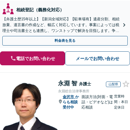
相続登記（義務化対応）
【弁護士歴15年以上】【新潟全域対応】【駐車場有】遺産分割、相続
放棄、遺言書の作成など、幅広く対応しています。事案によっては税
理士や司法書士とも連携し、ワンストップで解決を目指します。争い
を防ぐためにもぜひご相談ください。【分割払い可】
料金表を見る
電話でお問い合わせ
メールでお問い合わせ
永淵 智
弁護士
山梨県
永淵総合法律事務所
営業時
金沢市
か
面談方法(対面・電
らも相談
話・ビデオなど)は
間：本日
受付中
応相談
定休日