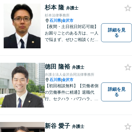
ジあります。
杉本 隆
弁護士
杉本法律事務所
石川県
金沢市
|
【夜間・土日祝日対応可能】
詳細を見
お困りごとのある方は、一人
る
で悩まず、ぜひご相談くださ
い。香林坊に事務所がありま
すので、お気軽にご相談くだ
さい（相談料：１時間５5００
円(税込））
徳田 隆裕
弁護士
弁護士法人金沢合同法律事務所
石川県
金沢市
|
【初回相談無料】【労働者側
詳細を見
の労働事件に精通】退職代
る
行、セクハラ・パワハラ、労
災、未払い給与請求はお任せ
ください！【弁護士歴10年以
上】離婚問題、不動産トラブ
ルも対応可能【メール相談／
新谷 愛子
弁護士
ビデオ面談可】【土曜日も対