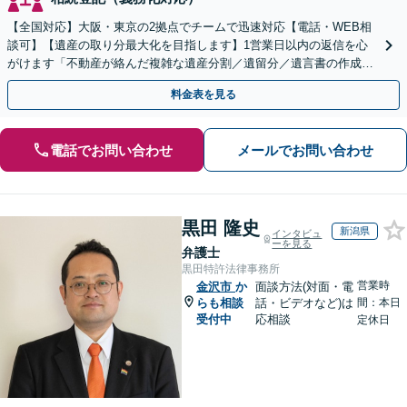
【全国対応】大阪・東京の2拠点でチームで迅速対応【電話・WEB相
談可】【遺産の取り分最大化を目指します】1営業日以内の返信を心
がけます「不動産が絡んだ複雑な遺産分割／遺留分／遺言書の作成・
執行／事業承継など、お任せください」【休日相談あり】
料金表を見る
電話でお問い合わせ
メールでお問い合わせ
黒田 隆史
新潟県
インタビュ
ーを見る
弁護士
黒田特許法律事務所
営業時
金沢市
か
面談方法(対面・電
らも相談
話・ビデオなど)は
間：本日
受付中
応相談
定休日