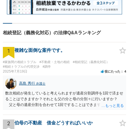
相続登記（義務化対応）の法律Q&Aランキング
1
複雑な面倒な案件です。
#家族間の相続トラブル
#不動産・土地の相続
#相続登記（義務化対応）
#相続トラブルの代理交渉
#調停
2025年7月19日
役にたった
4
高島 秀行
弁護士
数次相続が発生していると考えられますが遺産分割調停を1回で済ませ
ることはできますか？それとも父の分と母の分別々に行いますか？
父と母の遺産分割を合わせて1回ですることはできます。 お金がな
いので自分で調停を立てようと思うのですがこの場合だと難しいでし
ょうか？ 兄が無視している理由は関わりなくない、もしくは嫌がら
せだと思います。兄は両親ともの葬儀には来ていません。兄の現住所
2
伯母の不動産 借金どうすればいいか
はプロにお願いして探してもらおうと思います。 弁護士に遺産分割