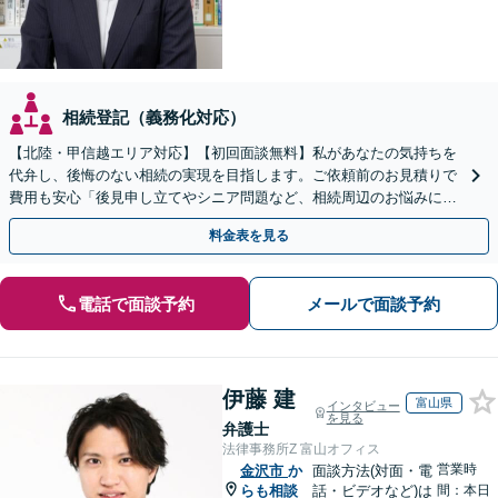
相続登記（義務化対応）
【北陸・甲信越エリア対応】【初回面談無料】私があなたの気持ちを
代弁し、後悔のない相続の実現を目指します。ご依頼前のお見積りで
費用も安心「後見申し立てやシニア問題など、相続周辺のお悩みにも
対処可能」【WEB面談対応】
料金表を見る
電話で面談予約
メールで面談予約
伊藤 建
富山県
インタビュー
を見る
弁護士
法律事務所Z 富山オフィス
営業時
金沢市
か
面談方法(対面・電
らも相談
話・ビデオなど)は
間：本日