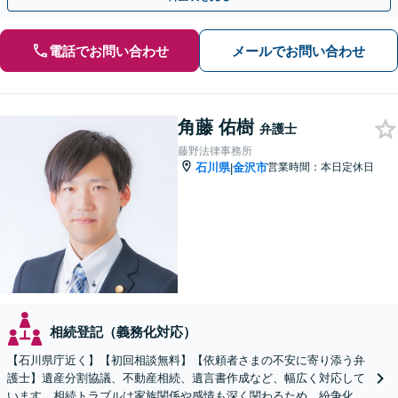
電話でお問い合わせ
メールでお問い合わせ
角藤 佑樹
弁護士
藤野法律事務所
石川県
金沢市
営業時間：本日定休日
|
相続登記（義務化対応）
【石川県庁近く】【初回相談無料】【依頼者さまの不安に寄り添う弁
護士】遺産分割協議、不動産相続、遺言書作成など、幅広く対応して
います。相続トラブルは家族関係や感情も深く関わるため、紛争化し