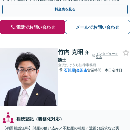
やすい傾向にあります。お早めにご相談ください。
料金表を見る
電話でお問い合わせ
メールでお問い合わせ
竹内 克昭
弁
インタビューを
見る
護士
金沢たけうち法律事務所
石川県
金沢市
営業時間：本日定休日
|
相続登記（義務化対応）
【初回相談無料】財産の使い込み／不動産の相続／遺留分請求など実