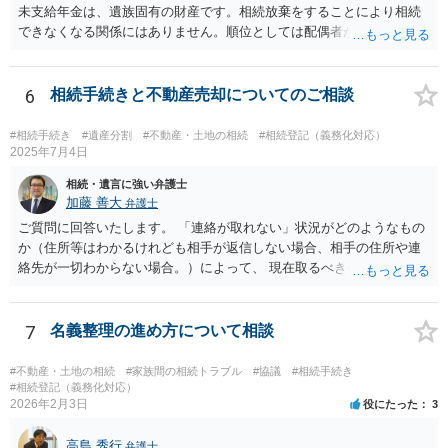
明郵便などの方法で手紙を送る。 電話やメールで連絡が取れないとき
未支給年金は、遺族固有の財産です。相続放棄をすることにより相続
は、公的な通知手段として内容証明郵便を使い、「遺産分割協議をし
できなくなる関係にはありません。順位としては配偶者が第一順位で
たい」「持分の調整をしたい」旨を正式に通知することが推奨されて
すのでご質問主のお母様が受給できます。
います。 ３．それでも連絡がつかない／返信がない場合 義母が行方不
明状態で、所在が確認できない場合：「不在者財産管理人の選任」を
6
相続手続きと不動産売却についてのご相談
家庭裁判所に申し立てて、管理人を通じて手続を進める方法が検討さ
れます。 また、住所は分かるが、意図的に連絡を無視されている／協
#相続手続き
#遺産分割
#不動産・土地の相続
#相続登記（義務化対応）
議に応じない場合は、家庭裁判所に「遺産分割調停」を申し立てて、
2025年7月4日
裁判所の場で話し合い・調整をする方法が有効とされています。 どの
相続・遺言に強い弁護士
方法で進めるべきか、という点に関して公開の場でアドバイスするの
加藤 善大
弁護士
にも限界があるかと思いますので、具体的な資料等をご持参の上、弁
ご質問に回答いたします。 「連絡が取れない」状況がどのようなもの
護士の相談されることをお勧めします。
か（住所等はわかるけれども相手が返信しない場合、相手の住所や連
絡先が一切わからない場合。）によって、 現在取るべき手段は異なり
ますが、 ご記載のように、ある程度の費用がかかる可能性が高そうで
す。 その場合、例えば、弁護士によっては、本来であればご依頼時に
お支払いになる必要がある着手金の支払時期を、ご質問者様が遺産を
7
名義整理の進め方について相談
受け取った後にする契約で依頼を受ける場合もあります。 可能であれ
ば、ご依頼になるかは別にして、お近くの弁護士に直接相談されて、
#不動産・土地の相続
#家族間の相続トラブル
#協議
#相続手続き
費用の支払を含めた今後の対応についてアドバイスを求めることをお
#相続登記（義務化対応）
2026年2月3日
役にたった
3
すすめいたします。 ご参考にしていただけますと幸いです。
高島 秀行
弁護士