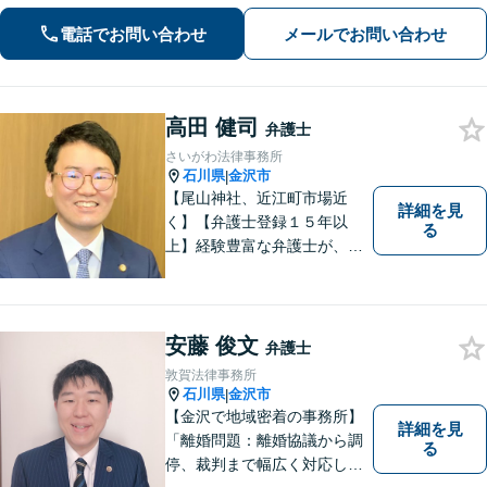
電話でお問い合わせ
メールでお問い合わせ
高田 健司
弁護士
さいがわ法律事務所
石川県
金沢市
|
【尾山神社、近江町市場近
詳細を見
く】【弁護士登録１５年以
る
上】経験豊富な弁護士が、誠
実、丁寧に、フットワーク軽
く対応します
安藤 俊文
弁護士
敦賀法律事務所
石川県
金沢市
|
【金沢で地域密着の事務所】
詳細を見
「離婚問題：離婚協議から調
る
停、裁判まで幅広く対応し、