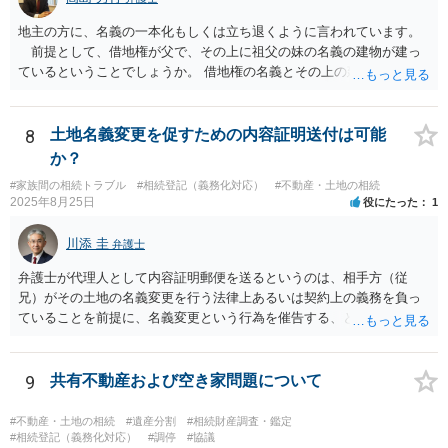
地主の方に、名義の一本化もしくは立ち退くように言われています。
前提として、借地権が父で、その上に祖父の妹の名義の建物が建っ
ているということでしょうか。 借地権の名義とその上の建物の名義が
異なっているので、一本化にするよう言われている ということでしょ
うか。 そうだとすると、借地を転貸してきたこととなるので、解消
しないと 借地契約を解除されてしまう可能性があると思います。 長
8
土地名義変更を促すための内容証明送付は可能
いこと使用していなかったので、無償で貸していたのであれば 使用貸
か？
借は目的が達成され終了したとして、明渡をしてもらったら良いと思
#家族間の相続トラブル
#相続登記（義務化対応）
#不動産・土地の相続
います。 複雑な事情がありますので、弁護士に面談で詳しい事情を
2025年8月25日
役にたった
1
話して相談されたら良いと思います。
川添 圭
弁護士
弁護士が代理人として内容証明郵便を送るというのは、相手方（従
兄）がその土地の名義変更を行う法律上あるいは契約上の義務を負っ
ていることを前提に、名義変更という行為を催告する、という使い方
が最も効果的です。判決や合意などに基づかない、単なる「お願い」
ベースの場合、仮に弁護士から通知するとしてもソフトな表現を使っ
た「お手紙」にならざるを得ず、内容証明郵便が不適当なケースもあ
9
共有不動産および空き家問題について
るでしょう。 つまり、本件で「弁護士から内容証明を送り土地の名義
変更を促すことが出来るかどうか」を判断するためには、詳しい背景
#不動産・土地の相続
#遺産分割
#相続財産調査・鑑定
事情が必要です。詳しい事情もとに、弁護士へ直接ご相談いただいた
#相続登記（義務化対応）
#調停
#協議