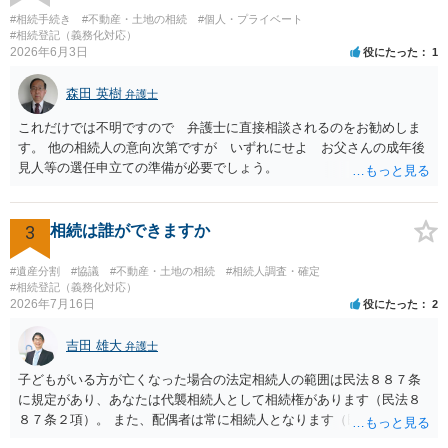
を依頼せず兄の住所だけ調べてもらうことは難しいです。 お金がな
#相続手続き
#不動産・土地の相続
#個人・プライベート
いということですが、遺産はあるので、遺産分割が終わったら弁護士
#相続登記（義務化対応）
2026年6月3日
役にたった
1
費用を 支払うという内容でも受任してもらえる可能性はあると思いま
す。 弁護士にメール等でそのようなことが可能か問い合わせしてみ
森田 英樹
たらよいと思います。
弁護士
これだけでは不明ですので 弁護士に直接相談されるのをお勧めしま
す。 他の相続人の意向次第ですが いずれにせよ お父さんの成年後
見人等の選任申立ての準備が必要でしょう。
3
相続は誰ができますか
#遺産分割
#協議
#不動産・土地の相続
#相続人調査・確定
#相続登記（義務化対応）
2026年7月16日
役にたった
2
吉田 雄大
弁護士
子どもがいる方が亡くなった場合の法定相続人の範囲は民法８８７条
に規定があり、あなたは代襲相続人として相続権があります（民法８
８７条２項）。 また、配偶者は常に相続人となります（民法８９０
条）。 「祖父の子供３人」の方の配偶者がご健在であれば、その方に