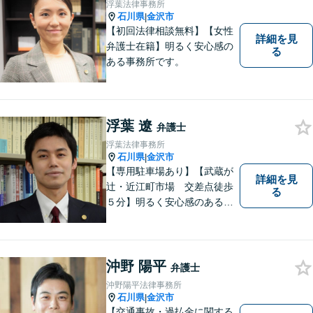
浮葉法律事務所
応】
石川県
金沢市
|
【初回法律相談無料】【女性
詳細を見
弁護士在籍】明るく安心感の
る
ある事務所です。
浮葉 遼
弁護士
浮葉法律事務所
石川県
金沢市
|
【専用駐車場あり】【武蔵が
詳細を見
辻・近江町市場 交差点徒歩
る
５分】明るく安心感のある事
務所です。
沖野 陽平
弁護士
沖野陽平法律事務所
石川県
金沢市
|
【交通事故・過払金に関する