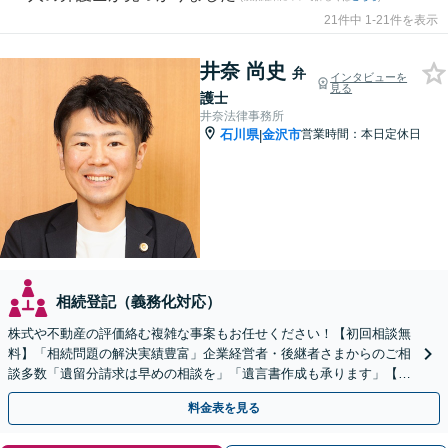
21件中 1-21件を表示
井奈 尚史
弁
インタビューを
見る
護士
井奈法律事務所
石川県
金沢市
営業時間：本日定休日
|
相続登記（義務化対応）
株式や不動産の評価絡む複雑な事案もお任せください！【初回相談無
料】「相続問題の解決実績豊富」企業経営者・後継者さまからのご相
談多数「遺留分請求は早めの相談を」「遺言書作成も承ります」【電
話・メール相談対応】【完全個室制】
料金表を見る