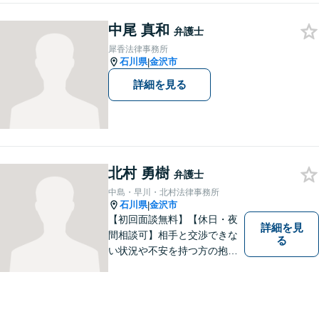
中尾 真和
弁護士
犀香法律事務所
石川県
金沢市
|
詳細を見る
北村 勇樹
弁護士
中島・早川・北村法律事務所
石川県
金沢市
|
【初回面談無料】【休日・夜
詳細を見
間相談可】相手と交渉できな
る
い状況や不安を持つ方の抱え
る問題を解決するため、法律
を活かし、依頼者様を守りま
す。悩んでいる人は、一度弁
護士に話を聞いてもらうこと