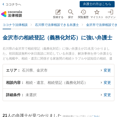
弁護士の方はこちら
ココナラへ
投稿する
探す
閲覧履歴
マイリスト
ログイン
ココナラ法律相談
石川県で法律相談できる弁護士
金沢市で法律相談で
金沢市の相続登記（義務化対応）に強い弁護士
石川県の金沢市で相続登記（義務化対応）に強い弁護士が21名見つかりまし
た。初回面談無料や休日面談に対応している弁護士、解決事例を持つ弁護士な
ども掲載中。相続・遺言に関係する家族間の相続トラブルや認知症の相続、遺
産分割等の細かな分野での絞り込み検索もでき便利です。特に井奈法律事務所
の井奈 尚史弁護士や中村・村井法律事務所の村井 充弁護士、藤野法律事務所の
エリア
石川県、金沢市
変更
角藤 佑樹弁護士のプロフィール情報や弁護士費用、強みなどが注目されていま
す。『金沢市で土日や夜間に発生した相続登記（義務化対応）のトラブルを今
相談内容
相続・遺言、相続登記（義務化対応）
変更
すぐに弁護士に相談したい』『相続登記（義務化対応）のトラブル解決の実績
豊富な近くの弁護士を検索したい』『初回相談無料で相続登記（義務化対応）
を法律相談できる金沢市内の弁護士に相談予約したい』などでお困りの相談者
詳細条件
未選択
変更
さんにおすすめです。
21
人の弁護士が見つかりました
(検索結果について詳しくは
こちら
)