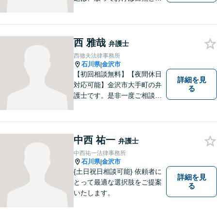
消される、解決されるもので
はありません。 適切な対処を
行うことが、解決への近道と
なります。 お気軽にご相談く
西 雅哉
弁護士
ださい。
西徹夫法律事務所
石川県
金沢市
|
【初回相談無料】【夜間休日
詳細を見
対応可能】金沢市大手町の弁
る
護士です。是非一度ご相談く
ださい。
中西 祐一
弁護士
中西祐一法律事務所
石川県
金沢市
|
{土日祝日相談可能} 依頼者に
詳細を見
とって最適な選択肢をご提案
る
いたします。