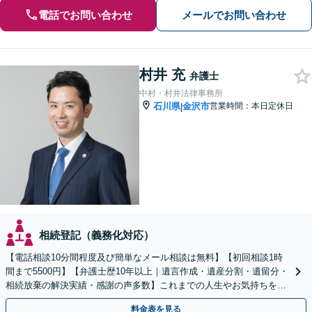
電話でお問い合わせ
メールでお問い合わせ
村井 充
弁護士
中村・村井法律事務所
石川県
金沢市
営業時間：本日定休日
|
相続登記（義務化対応）
【電話相談10分間程度及び簡単なメール相談は無料】【初回相談1時
間まで5500円】【弁護士歴10年以上｜遺言作成・遺産分割・遺留分・
相続放棄の解決実績・感謝の声多数】これまでの人生やお気持ちを汲
み取り、想いに寄り添った解決方法を提案します。
料金表を見る