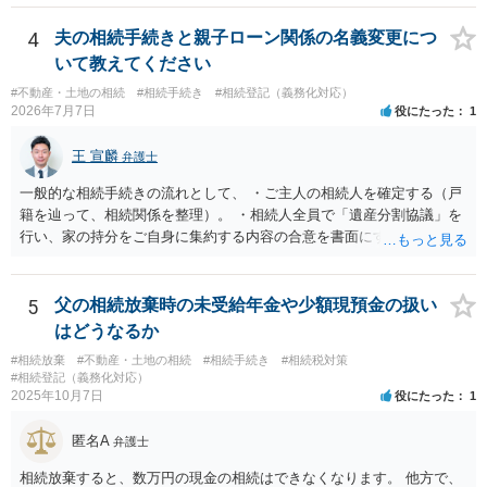
も相続権があります。つまり、孫５人に加えて「おじ又はおば」にも
相続権がある可能性があります。
4
夫の相続手続きと親子ローン関係の名義変更につ
いて教えてください
#不動産・土地の相続
#相続手続き
#相続登記（義務化対応）
2026年7月7日
役にたった
1
王 宣麟
弁護士
一般的な相続手続きの流れとして、 ・ご主人の相続人を確定する（戸
籍を辿って、相続関係を整理）。 ・相続人全員で「遺産分割協議」を
行い、家の持分をご自身に集約する内容の合意を書面にする。 ・その
合意に基づき、不動産の相続登記を申請する（法務局）。 ・住宅ロー
ンと抵当権の名義について、金融機関と協議し、可能ならあなた名義
に切り替える（団信の見直しなども含めて）。 ・ただし、親子ローン
5
父の相続放棄時の未受給年金や少額現預金の扱い
で義母も共有名義に入っている場合、通常は、義母の持分や義母のロ
はどうなるか
ーン部分を動かすには、義母本人の同意・協議が不可欠です。 ここが
#相続放棄
#不動産・土地の相続
#相続手続き
#相続税対策
今回の「義母と連絡が取れない」状況での大きなネックになります。
#相続登記（義務化対応）
連絡が取れない相続人・共有者がいる場合、相続手続きは次のような
2025年10月7日
役にたった
1
段階的対応が推奨されています。 １．戸籍・戸籍の附票・住民票で義
母の最新住所と生存状況を確認する。 まずは、被相続人（ご主人）の
匿名A
弁護士
戸籍から相続人を辿り、義母の戸籍・戸籍附票を取り、現住所や転居
履歴を確認する方法が一般的です。 ２．住所が分かった場合、内容証
相続放棄すると、数万円の現金の相続はできなくなります。 他方で、