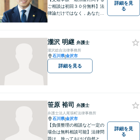
詳細を見
ご相談は初回３０分無料】法
る
律論だけではなく，あなたの
お気持ちを踏まえて最善の解
決へ導きます
瀧沢 明継
弁護士
瀧沢総合法律事務所
石川県
金沢市
|
詳細を見る
笹原 裕司
弁護士
弁護士法人尾張町法律事務所
石川県
金沢市
|
【負債整理の相談など一定の
詳細を見
場合は無料相談可能】法律問
る
題は、放っておけば自然と解