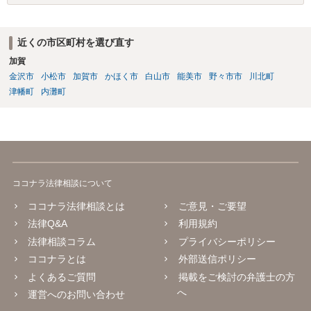
に関して相続財産清算人を選任してその清算人含めて処分の手続きを
する必要があります。
近くの市区町村を選び直す
加賀
金沢市
小松市
加賀市
かほく市
白山市
能美市
野々市市
川北町
津幡町
内灘町
ココナラ法律相談について
ココナラ法律相談とは
ご意見・ご要望
法律Q&A
利用規約
法律相談コラム
プライバシーポリシー
ココナラとは
外部送信ポリシー
よくあるご質問
掲載をご検討の弁護士の方
へ
運営へのお問い合わせ