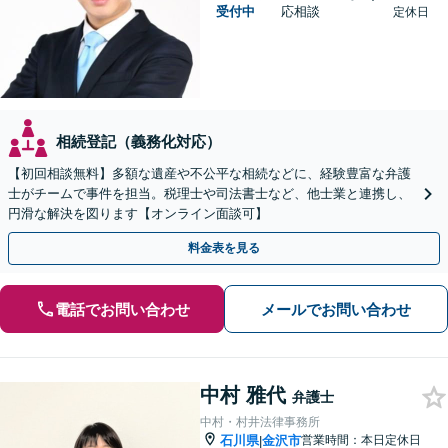
受付中
応相談
定休日
相続登記（義務化対応）
【初回相談無料】多額な遺産や不公平な相続などに、経験豊富な弁護
士がチームで事件を担当。税理士や司法書士など、他士業と連携し、
円滑な解決を図ります【オンライン面談可】
料金表を見る
電話でお問い合わせ
メールでお問い合わせ
中村 雅代
弁護士
中村・村井法律事務所
石川県
金沢市
営業時間：本日定休日
|