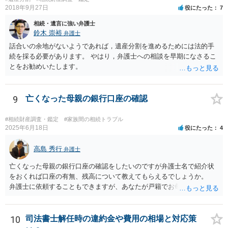
2018年9月27日
役にたった
7
相続・遺言に強い弁護士
鈴木 崇裕
弁護士
話合いの余地がないようであれば，遺産分割を進めるためには法的手
続を採る必要があります。 やはり，弁護士への相談を早期になさるこ
とをお勧めいたします。
9
亡くなった母親の銀行口座の確認
#相続財産調査・鑑定
#家族間の相続トラブル
2025年6月18日
役にたった
4
高島 秀行
弁護士
亡くなった母親の銀行口座の確認をしたいのですが弁護士名で紹介状
をおくれば口座の有無、残高について教えてもらえるでしょうか。
弁護士に依頼することもできますが、あなたが戸籍でお母さんの相続
人であり、相続人本人であることなどを証明すれば、口座の有無や残
高は教えてくれると思います。 自分ではよくわからないということ
であれば、弁護士に相談し依頼されたら良いと思います。
10
司法書士解任時の違約金や費用の相場と対応策