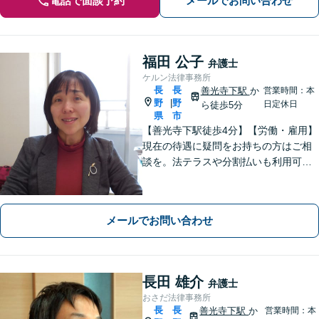
電話で面談予約
メールでお問い合わせ
福田 公子
弁護士
ケルン法律事務所
長
長
善光寺下駅
か
営業時間：本
野
野
|
日定休日
ら徒歩5分
県
市
【善光寺下駅徒歩4分】【労働・雇用】
現在の待遇に疑問をお持ちの方はご相
談を。法テラスや分割払いも利用可
能。【完全個室】【子連れ相談可】
【駐車場あり】
メールでお問い合わせ
長田 雄介
弁護士
おさだ法律事務所
長
長
善光寺下駅
か
営業時間：本