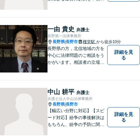
者の笑顔を取り戻すため、迅
速かつ丁寧なリーガルサービ
スをご提供します。
一由 貴史
弁護士
長野第一法律事務所
長野県
長野市
権堂駅
から徒歩10分
|
長野県の方，北信地域の方を
詳細を見
中心に法律問題のご相談をう
る
かがいます。相談者の立場を
尊重し，かつ，客観的なアド
バイスをいたします。
中山 耕平
弁護士
弁護士法人中山法律事務所
長野県
長野市
|
【幅広い分野に対応】【スピ
詳細を見
ード対応】紛争の事後解決は
る
もちろん、紛争の予防に関す
るアドバイスもご提供いたし
ます。そのために、常日頃か