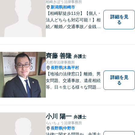
柏崎きぼう法律事務所
新潟県
柏崎市
|
【柏崎駅徒歩11分】【個人・
詳細を見
法人どちらも対応可能！】相
る
続／離婚／交通事故／金銭ト
ラブルなど、お困りごとがあ
ればすぐにご相談ください！
解決方法をわかりやすく説明
し、元の生活に戻っていただ
齊藤 善隆
弁護士
けるよう尽力します。【地域
天然寺法律事務所
の皆様のお力になりたい】
長野県
木島平村
|
【地域の法律窓口】離婚、男
詳細を見
女問題、交通事故、遺産相続
る
等、日々生じる様々な問題に
ついて、相談者の悩みを一緒
に考え、適切な解決を図りま
す。
小川 陽一
弁護士
らいちょう法律事務所
長野県
中野市
|
法律に関する問題か、弁護士