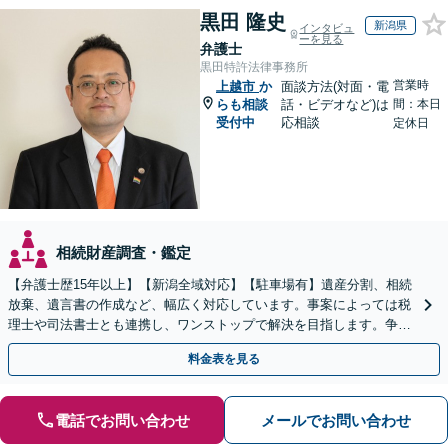
黒田 隆史
新潟県
インタビュ
ーを見る
弁護士
黒田特許法律事務所
営業時
上越市
か
面談方法(対面・電
らも相談
話・ビデオなど)は
間：本日
受付中
応相談
定休日
相続財産調査・鑑定
【弁護士歴15年以上】【新潟全域対応】【駐車場有】遺産分割、相続
放棄、遺言書の作成など、幅広く対応しています。事案によっては税
理士や司法書士とも連携し、ワンストップで解決を目指します。争い
を防ぐためにもぜひご相談ください。【分割払い可】
料金表を見る
電話でお問い合わせ
メールでお問い合わせ