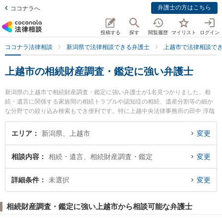
弁護士の方はこちら
ココナラへ
投稿する
探す
閲覧履歴
マイリスト
ログイン
ココナラ法律相談
新潟県で法律相談できる弁護士
上越市で法律相談で
上越市の相続財産調査・鑑定に強い弁護士
新潟県の上越市で相続財産調査・鑑定に強い弁護士が1名見つかりました。相
続・遺言に関係する家族間の相続トラブルや認知症の相続、遺産分割等の細か
な分野での絞り込み検索もでき便利です。特に上越中央法律事務所の田中 淳哉
弁護士のプロフィール情報や弁護士費用、強みなどが注目されています。『上
越市で土日や夜間に発生した相続財産調査・鑑定のトラブルを今すぐに弁護士
エリア
新潟県、上越市
変更
に相談したい』『相続財産調査・鑑定のトラブル解決の実績豊富な近くの弁護
士を検索したい』『初回相談無料で相続財産調査・鑑定を法律相談できる上越
相談内容
相続・遺言、相続財産調査・鑑定
変更
市内の弁護士に相談予約したい』などでお困りの相談者さんにおすすめです。
詳細条件
未選択
変更
相続財産調査・鑑定に強い上越市から相談可能な弁護士