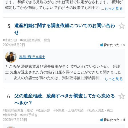
ので、それが一応の目安となるでしょう。
ます。 和解できる見込みがなければ高裁で決定がなされます。 審判が
確定してから依頼してもよいですが 今の段階でも相手方の連絡が迷惑
であれば 弁護士に依頼してもよいと思います。
5
遺産相続に関する調査依頼についてのお問い合わ
せ
#遺産分割
#相続財産調査・鑑定
2024年5月2日
役にたった
6
高島 秀行
弁護士
ところが 滞納家賃及び退去費用が全く 支払われていないため、 弁護
士 先生が退去された方の銀行口座を調べることができたと聞きました
。 友人の弁護士が調べたのは、判決取得後に滞納賃料回収のため
に、預金の有無及び残高の開示を求めたもので 判決を取るために、
預金の入出金履歴を調べたわけではありません。 残念ながら、事案
や目的も異なりますし、開示の内容も異なります。
6
父の遺産相続、放棄すべきか調査してから決める
べきか？
#相続財産調査・鑑定
#遺産分割
#不動産・土地の相続
#相続人調査・確定
#相続放棄
#相続手続き
2025年7月15日
役にたった
5