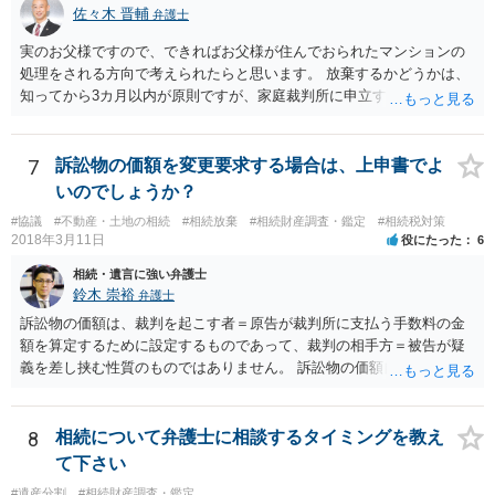
佐々木 晋輔
弁護士
実のお父様ですので、できればお父様が住んでおられたマンションの
処理をされる方向で考えられたらと思います。 放棄するかどうかは、
知ってから3カ月以内が原則ですが、家庭裁判所に申立すれば3カ月の
期間を伸長することができます。 その間に、財産の状況を調査して、
放棄するかどうか決めることができます。 銀行やサラ金が数年も放置
することはありませんので、数年後に借金が発見される可能性はほぼ
7
訴訟物の価額を変更要求する場合は、上申書でよ
ありません。 なお、私が扱った相続放棄を検討していた案件で、期間
いのでしょうか？
伸長して調査したところ、サラ金に対する過払金など相当な財産が見
#協議
#不動産・土地の相続
#相続放棄
#相続財産調査・鑑定
#相続税対策
つかったため相続したという事例がありました。
2018年3月11日
役にたった
6
相続・遺言に強い弁護士
鈴木 崇裕
弁護士
訴訟物の価額は、裁判を起こす者＝原告が裁判所に支払う手数料の金
額を算定するために設定するものであって、裁判の相手方＝被告が疑
義を差し挟む性質のものではありません。 訴訟物の価額自体が裁判の
目的（審理の対象）となることもありませんので、上申書や証拠を出
したとしても、変更されることはありません。
8
相続について弁護士に相談するタイミングを教え
て下さい
#遺産分割
#相続財産調査・鑑定