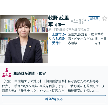
牧野 絵里
新潟県
インタビュ
ーを見る
華
弁護士
虎ノ門法律経済事務所 新潟支店
営業時
上越市
か
面談方法(対面・電
らも相談
話・ビデオなど)は
間：本日
受付中
応相談
定休日
相続財産調査・鑑定
【北陸・甲信越エリア対応】【初回面談無料】私があなたの気持ちを
代弁し、後悔のない相続の実現を目指します。ご依頼前のお見積りで
費用も安心「後見申し立てやシニア問題など、相続周辺のお悩みにも
対処可能」【WEB面談対応】
料金表を見る