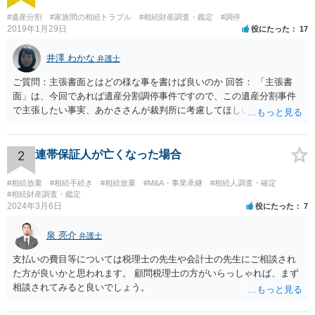
#遺産分割
#家族間の相続トラブル
#相続財産調査・鑑定
#調停
2019年1月29日
役にたった
17
井澤 わかな
弁護士
ご質問：主張書面とはどの様な事を書けば良いのか 回答： 「主張書
面」は、今回であれば遺産分割調停事件ですので、この遺産分割事件
で主張したい事実、あかささんが裁判所に考慮してほしいと思う、亡
くなった方・あかささん・お姉さん間の事情などを記入することにな
ります。 もし、主張したい事実や考慮してほしい事情に関連して
資料を持っているようであれば、主張書面とは別で提出できます。も
2
連帯保証人が亡くなった場合
し、お姉さんに見られたくないような資料がある場合、「非開示の希
望に関する申出書」と共に提出することも考えられます。 ご質問：書
#相続放棄
#相続手続き
#相続放棄
#M&A・事業承継
#相続人調査・確定
いた方が良い事と書かない方が良い事 回答： お姉さんが申立書の「申
#相続財産調査・鑑定
2024年3月6日
役にたった
7
立ての趣旨」のところに書いている遺産の分け方に対して意見があれ
ば、まずそれを書くとよいです。 次に「申立ての理由」のところに、
泉 亮介
なぜ調停を申し立てたのか(例えば、あかささんと話合いが出来ない／
弁護士
決裂した、など)や亡くなった方・あかささん・お姉さん間の事情やい
支払いの費目等については税理士の先生や会計士の先生にご相談され
きさつなどが書かれていると思うので、あかささんから見てそれは違
た方が良いかと思われます。 顧問税理士の方がいらっしゃれば、まず
うと感じるところは、どのように違うのか、など書くとよいです。 そ
相談されてみると良いでしょう。
の他、お姉さんの申立書には書かれていないけど、どのように遺産を
分けるかを決めるについてあかささんが重要だと考える事情があれば