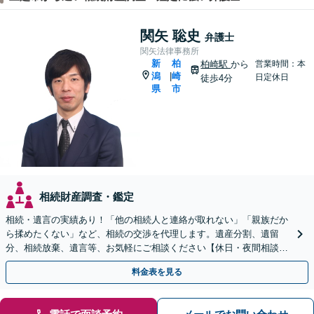
関矢 聡史
弁護士
関矢法律事務所
新
柏
柏崎駅
から
営業時間：本
潟
崎
|
日定休日
徒歩4分
県
市
相続財産調査・鑑定
相続・遺言の実績あり！「他の相続人と連絡が取れない」「親族だか
ら揉めたくない」など、相続の交渉を代理します。遺産分割、遺留
分、相続放棄、遺言等、お気軽にご相談ください【休日・夜間相談
可】【柏崎駅4分】【近隣駐車場あり】【弁護士歴10年以上】
料金表を見る