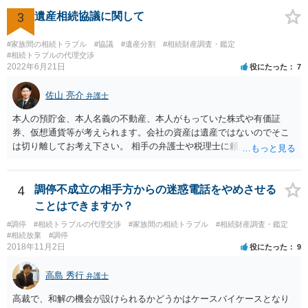
(例えば、○○のときにお姉さんは亡くなった方からお金を援助してもら
3
遺産相続協議に関して
った等)、それも書くとよいです。 書かない方が良いと思うことは、遺
産分割に関係ない(と思われる)いきさつを沢山盛り込むことだと考えま
#家族間の相続トラブル
#協議
#遺産分割
#相続財産調査・鑑定
す(あくまで遺産分割に関係することに留める方が、裁判所や調停委員
#相続トラブルの代理交渉
の方に事情を理解してもらいやすいと思います)。
2022年6月21日
役にたった
7
佐山 亮介
弁護士
本人の預貯金、本人名義の不動産、本人がもっていた株式や有価証
券、仮想通貨等が考えられます。会社の資産は遺産ではないのでそこ
は切り離してお考え下さい。 相手の弁護士や税理士に頼んでも守秘義
務を理由に断られる可能性が高いです。 資料は調停を起こしてから任
意に開示を求め、応じなければ「調査嘱託」という手続きを使って銀
行等に照会をかけることになるでしょう。 不動産は、相続登記が済ん
4
調停不成立の相手方からの迷惑電話をやめさせる
でいなければ市役所ないし区役所に、お子様と義父様のつながりがわ
ことはできますか？
かる戸籍一式を揃えてもちこみ、「名寄せ」という手続きをすると、
#調停
#相続トラブルの代理交渉
#家族間の相続トラブル
#相続財産調査・鑑定
分かると思います。遺産分割協議書の偽造等により既に相続登記され
#相続放棄
#調停
てしまっている場合は、住所などに当たりをつけて登記名義を調べて
2018年11月2日
役にたった
9
探すことになるでしょう。 代理人弁護士を立てられるのはおすすめで
すが、現代では、各々が自由に価格設定をしていますので、特に相場
高島 秀行
弁護士
はお示しできません。ただし、かつて日本弁護士連合会が設けていた
報酬基準を踏まえて価格設定している弁護士は一定数いると思います
高裁で、和解の機会が設けられるかどうかはケースバイケースとなり