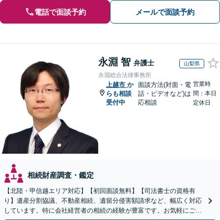
電話で面談予約
メールで面談予約
永淵 智
弁護士
山梨県
永淵総合法律事務所
営業時
上越市
か
面談方法(対面・電
らも相談
話・ビデオなど)は
間：本日
受付中
応相談
定休日
相続財産調査・鑑定
【北陸・甲信越エリア対応】【初回面談無料】【司法書士の資格有
り】遺産分割協議、不動産相続、遺留分侵害額請求など、幅広く対応
しています。特に会社経営者の相続の経験が豊富です。お気軽にご相