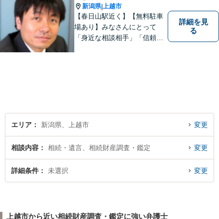
新潟県
上越市
|
【春日山駅近く】【無料駐車
詳細を見
場あり】みなさんにとって
る
「身近な相談相手」「信頼で
きるパートナー」になりま
す。【地域に根ざした弁護
士】相談にいらっしゃるお一
人お一人の不安や悩みをしっ
かり受け止め、丁寧な対応を
心がけます。お気軽にご相談
ください。
エリア
新潟県、上越市
変更
相談内容
相続・遺言、相続財産調査・鑑定
変更
詳細条件
未選択
変更
上越市から近い相続財産調査・鑑定に強い弁護士