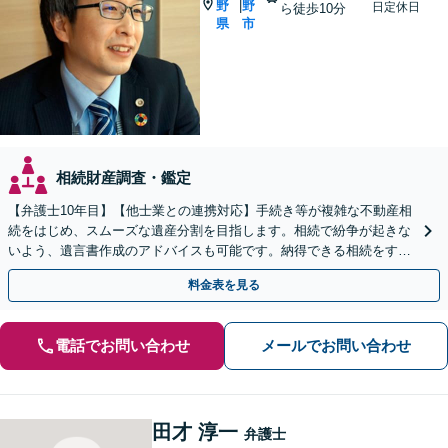
野
野
|
日定休日
ら徒歩10分
県
市
相続財産調査・鑑定
【弁護士10年目】【他士業との連携対応】手続き等が複雑な不動産相
続をはじめ、スムーズな遺産分割を目指します。相続で紛争が起きな
いよう、遺言書作成のアドバイスも可能です。納得できる相続をする
ため、お早めにご相談ください。【休日・夜間相談可】
料金表を見る
電話でお問い合わせ
メールでお問い合わせ
田才 淳一
弁護士