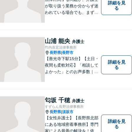
詳細を見
が取り扱う業務か分からず迷
る
われている場合でも、まずは
ご連絡ください。正確な見通
しと解決方針が立てられま
す。
山浦 能央
弁護士
竹内喜宜法律事務所
長野県
長野市
|
【善光寺下駅15分】【土日・
詳細を見
夜間も柔軟対応】「相談して
る
よかった」とのお声多数｜交
通事故・相続・企業法務など
幅広く対応。話しやすい弁護
士が親身にサポートします。
どんな小さなお悩みでも、ま
匂坂 千穂
弁護士
ずはお気軽にご相談くださ
すずらん長野法律事務所
い。【完全個室で相談】
長野県
須坂市
|
【女性弁護士】【長野県北部
詳細を見
にある地域密着事務所】専門
る
家による最善の解決を！依頼