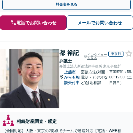
談ください。【休日・夜間面談可】【オンライン面談可】
料金表を見る
電話でお問い合わせ
メールでお問い合わせ
都 裕記
東京都
インタビュー
を見る
弁護士
弁護士法人新都法律事務所 東京事務所
営業時間：09:
上越市
面談方法(対面・
からも相
電話・ビデオな
00~19:00（土
談受付中
ど)は応相談
日祝日）
相続財産調査・鑑定
【全国対応】大阪・東京の2拠点でチームで迅速対応【電話・WEB相