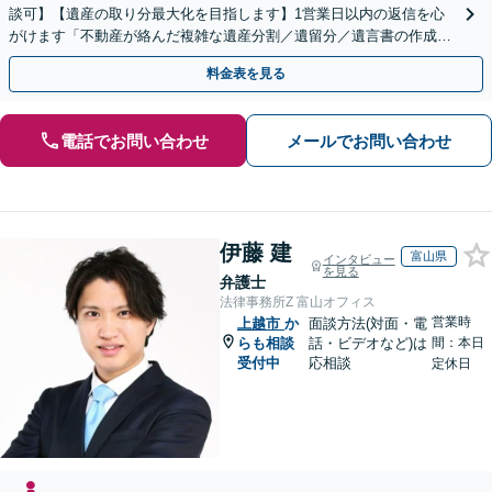
談可】【遺産の取り分最大化を目指します】1営業日以内の返信を心
がけます「不動産が絡んだ複雑な遺産分割／遺留分／遺言書の作成・
執行／事業承継など、お任せください」【休日相談あり】
料金表を見る
電話でお問い合わせ
メールでお問い合わせ
伊藤 建
富山県
インタビュー
を見る
弁護士
法律事務所Z 富山オフィス
営業時
上越市
か
面談方法(対面・電
らも相談
話・ビデオなど)は
間：本日
受付中
応相談
定休日