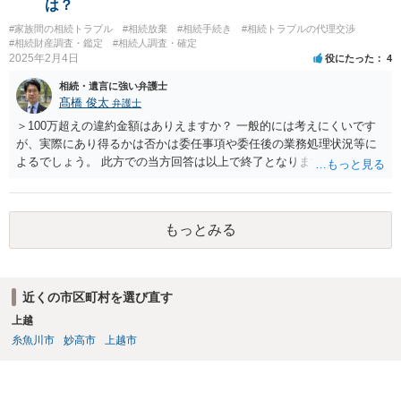
は？
#家族間の相続トラブル
#相続放棄
#相続手続き
#相続トラブルの代理交渉
#相続財産調査・鑑定
#相続人調査・確定
2025年2月4日
役にたった
4
相続・遺言に強い弁護士
髙橋 俊太
弁護士
＞100万超えの違約金額はありえますか？ 一般的には考えにくいです
が、実際にあり得るかは否かは委任事項や委任後の業務処理状況等に
よるでしょう。 此方での当方回答は以上で終了となりますが、参考に
なりましたら幸いです。
もっとみる
近くの市区町村を選び直す
上越
糸魚川市
妙高市
上越市