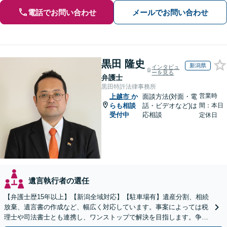
電話でお問い合わせ
メールでお問い合わせ
黒田 隆史
新潟県
インタビュ
ーを見る
弁護士
黒田特許法律事務所
営業時
上越市
か
面談方法(対面・電
らも相談
話・ビデオなど)は
間：本日
受付中
応相談
定休日
遺言執行者の選任
【弁護士歴15年以上】【新潟全域対応】【駐車場有】遺産分割、相続
放棄、遺言書の作成など、幅広く対応しています。事案によっては税
理士や司法書士とも連携し、ワンストップで解決を目指します。争い