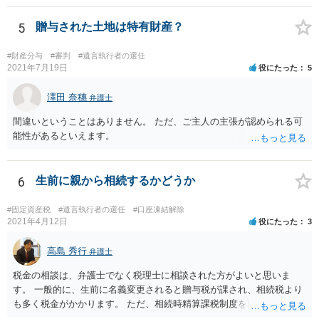
るかは喪主の自由です。 呼ばなくてもかまいません。 そもそも、そう
いう法律関係にありません。 遺言の内容と遺産の総額の通知、公正証
5
贈与された土地は特有財産？
書でない場合は遺言の検認については、執行者に通知義務があるの
で、対応しましょう。 そのあとは遺留分の請求などがあればそれへの
#財産分与
#審判
#遺言執行者の選任
対応となるでしょう。
2021年7月19日
役にたった
5
澤田 奈穗
弁護士
間違いということはありません。 ただ、ご主人の主張が認められる可
能性があるといえます。
6
生前に親から相続するかどうか
#固定資産税
#遺言執行者の選任
#口座凍結解除
2021年4月12日
役にたった
3
高島 秀行
弁護士
税金の相談は、弁護士でなく税理士に相談された方がよいと思いま
す。 一般的に、生前に名義変更されると贈与税が課され、相続税より
も多く税金がかかります。 ただ、相続時精算課税制度を取れば、実質
的に相続税と同等の税金で済む可能性があります。 実際に税理士にど