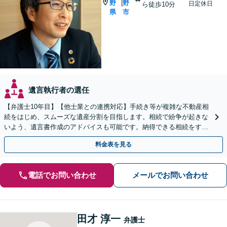
野
野
|
日定休日
ら徒歩10分
県
市
遺言執行者の選任
【弁護士10年目】【他士業との連携対応】手続き等が複雑な不動産相
続をはじめ、スムーズな遺産分割を目指します。相続で紛争が起きな
いよう、遺言書作成のアドバイスも可能です。納得できる相続をする
ため、お早めにご相談ください。【休日・夜間相談可】
料金表を見る
電話でお問い合わせ
メールでお問い合わせ
田才 淳一
弁護士