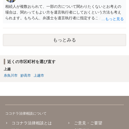
相続人が複数おられて、一部の方について関わりたくないとお考えの
場合は、関わってもよい方を遺言執行者にしておくという方法も考え
られます。もちろん、弁護士を遺言執行者に指定することもできます
が、（関わってもよい）相続人を遺言執行者に指定しておいて、その
方に再委任の権限を付与しておくという方法もあります。 一度、弁護
士に直接ご相談されることをお勧めいたします。
もっとみる
近くの市区町村を選び直す
上越
糸魚川市
妙高市
上越市
ココナラ法律相談について
ココナラ法律相談とは
ご意見・ご要望