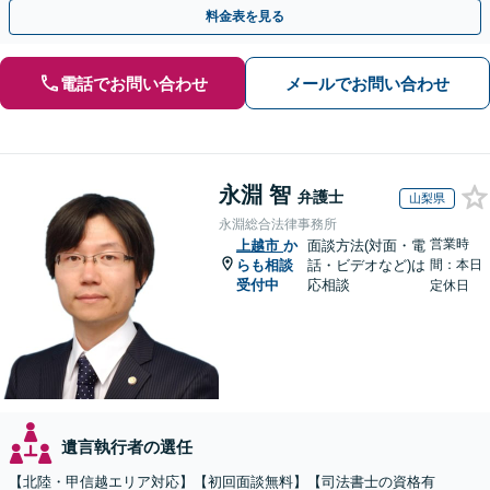
を防ぐためにもぜひご相談ください。【分割払い可】
料金表を見る
電話でお問い合わせ
メールでお問い合わせ
永淵 智
弁護士
山梨県
永淵総合法律事務所
営業時
上越市
か
面談方法(対面・電
らも相談
話・ビデオなど)は
間：本日
受付中
応相談
定休日
遺言執行者の選任
【北陸・甲信越エリア対応】【初回面談無料】【司法書士の資格有