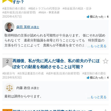
すか？
#遺言執行者の選任
#相続トラブルの代理交渉
#借金返済の相談・交渉
#成年後見(生前の財産管理)
#M&A・事業承継
2020年4月7日
役にたった
6
森田 英樹
弁護士
取得時効の主張が認められる可能性が十分あります。 仮にそれが認め
られなくて 遺産分割協議を叔母と行うことになっても 特別受益の
主張を行うことによって 貴殿らが不動産を全てそのまま取得できる
ことが可能でしょう。
2
再婚後、私が先に死んだ場合、私の前夫の子にほ
ぼ全ての財産を相続させることは可能？
#財産分与
#自筆証書遺言の作成
#成年後見(生前の財産管理)
#遺言執行者の選任
2019年9月3日
役にたった
4
内藤 政信
弁護士
最初は調停からやります。