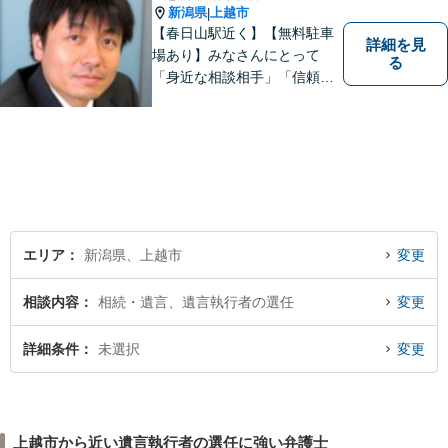
新潟県
上越市
|
【春日山駅近く】【無料駐車
詳細を見
場あり】みなさんにとって
る
「身近な相談相手」「信頼で
きるパートナー」になりま
す。【地域に根ざした弁護
士】相談にいらっしゃるお一
人お一人の不安や悩みをしっ
かり受け止め、丁寧な対応を
心がけます。お気軽にご相談
ください。
エリア
新潟県、上越市
変更
相談内容
相続・遺言、遺言執行者の選任
変更
詳細条件
未選択
変更
上越市から近い遺言執行者の選任に強い弁護士