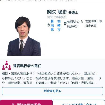
関矢 聡史
弁護士
関矢法律事務所
新
柏
柏崎駅
から
営業時間：本
潟
崎
|
日定休日
徒歩4分
県
市
遺言執行者の選任
相続・遺言の実績あり！「他の相続人と連絡が取れない」「親族だか
ら揉めたくない」など、相続の交渉を代理します。遺産分割、遺留
分、相続放棄、遺言等、お気軽にご相談ください【休日・夜間相談
可】【柏崎駅4分】【近隣駐車場あり】【弁護士歴10年以上】
料金表を見る