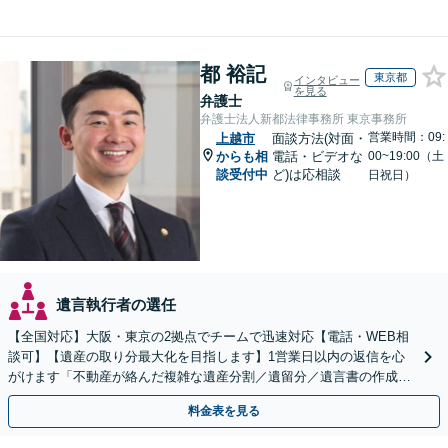
都 裕記
東京都
インタビュー
を見る
弁護士
弁護士法人新都法律事務所 東京事務所
営業時間：09:
上越市
面談方法(対面・
からも相
電話・ビデオな
00~19:00（土
談受付中
ど)は応相談
日祝日）
遺言執行者の選任
【全国対応】大阪・東京の2拠点でチームで迅速対応【電話・WEB相
談可】【遺産の取り分最大化を目指します】1営業日以内の返信を心
がけます「不動産が絡んだ複雑な遺産分割／遺留分／遺言書の作成・
執行／事業承継など、お任せください」【休日相談あり】
料金表を見る