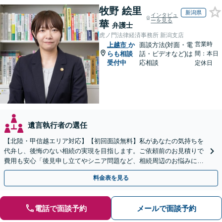
牧野 絵里
新潟県
インタビュ
ーを見る
華
弁護士
虎ノ門法律経済事務所 新潟支店
営業時
上越市
か
面談方法(対面・電
らも相談
話・ビデオなど)は
間：本日
受付中
応相談
定休日
遺言執行者の選任
【北陸・甲信越エリア対応】【初回面談無料】私があなたの気持ちを
代弁し、後悔のない相続の実現を目指します。ご依頼前のお見積りで
費用も安心「後見申し立てやシニア問題など、相続周辺のお悩みにも
対処可能」【WEB面談対応】
料金表を見る
電話で面談予約
メールで面談予約