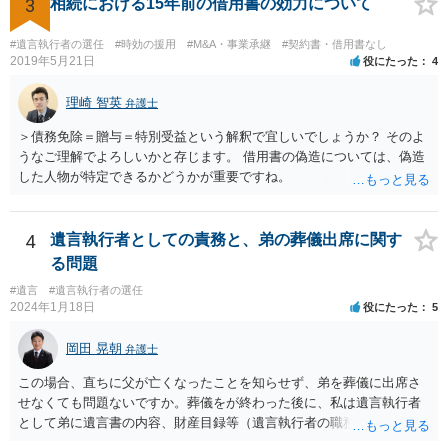
3
相続における15年前の借用書の効力について
#遺言執行者の選任
#時効の援用
#M&A・事業承継
#契約書・借用書なし
2019年5月21日
役にたった
4
理崎 智英
弁護士
＞債務免除＝贈与＝特別受益という解釈で宜しいでしょうか？ そのよ
うなご理解でよろしいかと存じます。 借用書の偽造については、偽造
した人物が特定できるかどうかが重要ですね。
4
遺言執行者としての責務と、弟の葬儀出席に関す
る問題
#遺言
#遺言執行者の選任
2024年1月18日
役にたった
5
岡田 晃朝
弁護士
この場合、直ちに父が亡くなったことを知らせず、弟を葬儀に出席さ
せなくても問題ないですか。葬儀をが終わった後に、私は遺言執行者
として弟に遺言書の内容、財産目録等（遺言執行者の職務）を知らせ
ればよいですか。 葬儀は喪主が主催する行事ですから、誰を参加させ