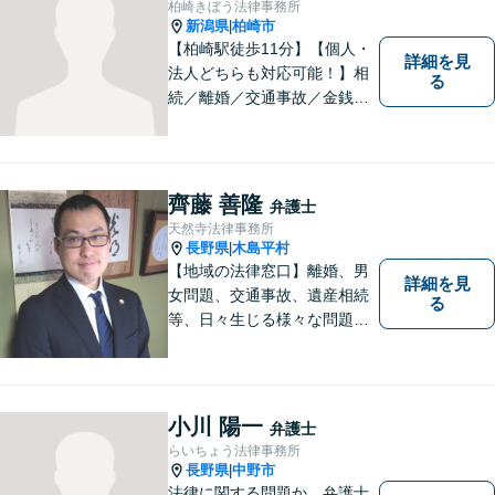
柏崎きぼう法律事務所
新潟県
柏崎市
|
【柏崎駅徒歩11分】【個人・
詳細を見
法人どちらも対応可能！】相
る
続／離婚／交通事故／金銭ト
ラブルなど、お困りごとがあ
ればすぐにご相談ください！
解決方法をわかりやすく説明
し、元の生活に戻っていただ
齊藤 善隆
弁護士
けるよう尽力します。【地域
天然寺法律事務所
の皆様のお力になりたい】
長野県
木島平村
|
【地域の法律窓口】離婚、男
詳細を見
女問題、交通事故、遺産相続
る
等、日々生じる様々な問題に
ついて、相談者の悩みを一緒
に考え、適切な解決を図りま
す。
小川 陽一
弁護士
らいちょう法律事務所
長野県
中野市
|
法律に関する問題か、弁護士