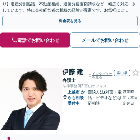
り】遺産分割協議、不動産相続、遺留分侵害額請求など、幅広く対応
しています。特に会社経営者の相続の経験が豊富です。お気軽にご相
談ください。【休日・夜間面談可】【オンライン面談可】
料金表を見る
電話でお問い合わせ
メールでお問い合わせ
伊藤 建
富山県
インタビュー
を見る
弁護士
法律事務所Z 富山オフィス
営業時
上越市
か
面談方法(対面・電
らも相談
話・ビデオなど)は
間：本日
受付中
応相談
定休日