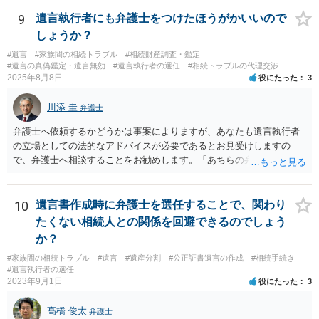
9
遺言執行者にも弁護士をつけたほうがかいいので
しょうか？
#遺言
#家族間の相続トラブル
#相続財産調査・鑑定
#遺言の真偽鑑定・遺言無効
#遺言執行者の選任
#相続トラブルの代理交渉
2025年8月8日
役にたった
3
川添 圭
弁護士
弁護士へ依頼するかどうかは事案によりますが、あなたも遺言執行者
の立場としての法的なアドバイスが必要であるとお見受けしますの
で、弁護士へ相談することをお勧めします。「あちらの弁護士」（元
嫁と娘の弁護士のことでしょうか）へ聴いても、自分に有利な主張や
誘導しかしてこないと思います。
10
遺言書作成時に弁護士を選任することで、関わり
たくない相続人との関係を回避できるのでしょう
か？
#家族間の相続トラブル
#遺言
#遺産分割
#公正証書遺言の作成
#相続手続き
#遺言執行者の選任
2023年9月1日
役にたった
3
髙橋 俊太
弁護士