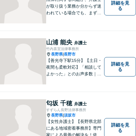
詳細を見
が取り扱う業務か分からず迷
る
われている場合でも、まずは
ご連絡ください。正確な見通
しと解決方針が立てられま
す。
山浦 能央
弁護士
竹内喜宜法律事務所
長野県
長野市
|
【善光寺下駅15分】【土日・
詳細を見
夜間も柔軟対応】「相談して
る
よかった」とのお声多数｜交
通事故・相続・企業法務など
幅広く対応。話しやすい弁護
士が親身にサポートします。
どんな小さなお悩みでも、ま
匂坂 千穂
弁護士
ずはお気軽にご相談くださ
すずらん長野法律事務所
い。【完全個室で相談】
長野県
須坂市
|
【女性弁護士】【長野県北部
詳細を見
にある地域密着事務所】専門
る
家による最善の解決を！依頼