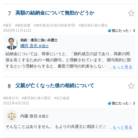
ういう場合にどれくらい税金がかかるか計算してもらって どういう方
針を取るか決められたらよいと思います。
7
高額の結納金について無効かどうか
#遺言
#相続放棄
#成年後見(生前の財産管理)
#遺言執行者の選任
2020年11月12日
役にたった
3
相続・遺言に強い弁護士
磯田 直也
弁護士
結納金については、簡単にいうと、「婚約成立の証であり、両家の関
係を良くするための一種の贈与」と理解されています。 贈与契約に類
するという理解からすると、書面で贈与の約束をしないと相手方は支
払いを請求できません。 反面、実際に支払ったあとから返金を求める
ことは困難です。 くれぐれも今後お気をつけください。 弁護士に対応
を依頼されるのも悪くはありませんが、感情的な理由が強いと思いま
8
父親が亡くなった後の相続について
すので法的観点から説得を試みても解決は難しいように思います。
#財産分与
#遺言執行者の選任
#自己破産
2021年4月16日
役にたった
2
内藤 政信
弁護士
そんなことはありません。 もよりの弁護士に相談ください。