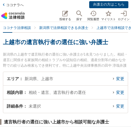
弁護士の方はこちら
ココナラへ
投稿する
探す
閲覧履歴
マイリスト
ログイン
ココナラ法律相談
新潟県で法律相談できる弁護士
上越市で法律相談で
上越市の遺言執行者の選任に強い弁護士
新潟県の上越市で遺言執行者の選任に強い弁護士が1名見つかりました。相続・
遺言に関係する家族間の相続トラブルや認知症の相続、遺産分割等の細かな分
野での絞り込み検索もでき便利です。特に上越中央法律事務所の田中 淳哉弁護
士のプロフィール情報や弁護士費用、強みなどが注目されています。『上越市
で土日や夜間に発生した遺言執行者の選任のトラブルを今すぐに弁護士に相談
エリア
新潟県、上越市
変更
したい』『遺言執行者の選任のトラブル解決の実績豊富な近くの弁護士を検索
したい』『初回相談無料で遺言執行者の選任を法律相談できる上越市内の弁護
相談内容
相続・遺言、遺言執行者の選任
変更
士に相談予約したい』などでお困りの相談者さんにおすすめです。
詳細条件
未選択
変更
遺言執行者の選任に強い上越市から相談可能な弁護士