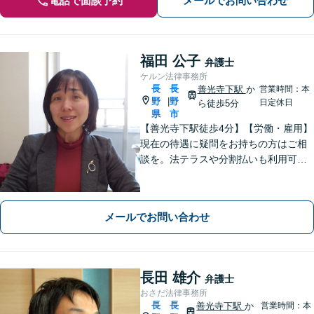
電話で面談予約
メールでお問い合わせ
福田 公子
弁護士
ケルン法律事務所
長
長
善光寺下駅
か
営業時間：本
野
野
|
日定休日
ら徒歩5分
県
市
【善光寺下駅徒歩4分】【労働・雇用】
現在の待遇に疑問をお持ちの方はご相
談を。法テラスや分割払いも利用可
能。【完全個室】【子連れ相談可】
【駐車場あり】
メールでお問い合わせ
長田 雄介
弁護士
おさだ法律事務所
長
長
善光寺下駅
か
営業時間：本