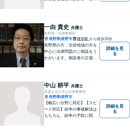
者の笑顔を取り戻すため、迅
速かつ丁寧なリーガルサービ
スをご提供します。
一由 貴史
弁護士
長野第一法律事務所
長野県
長野市
権堂駅
から徒歩10分
|
長野県の方，北信地域の方を
詳細を見
中心に法律問題のご相談をう
る
かがいます。相談者の立場を
尊重し，かつ，客観的なアド
バイスをいたします。
中山 耕平
弁護士
弁護士法人中山法律事務所
長野県
長野市
|
【幅広い分野に対応】【スピ
詳細を見
ード対応】紛争の事後解決は
る
もちろん、紛争の予防に関す
るアドバイスもご提供いたし
ます。そのために、常日頃か