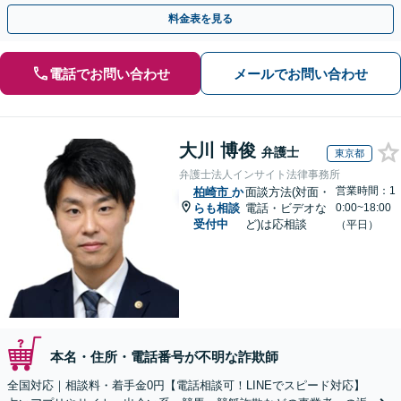
のみで解決も可能！
料金表を見る
電話でお問い合わせ
メールでお問い合わせ
大川 博俊
弁護士
東京都
弁護士法人インサイト法律事務所
営業時間：1
柏崎市
か
面談方法(対面・
らも相談
電話・ビデオな
0:00~18:00
受付中
ど)は応相談
（平日）
本名・住所・電話番号が不明な詐欺師
全国対応｜相談料・着手金0円【電話相談可！LINEでスピード対応】