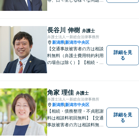
ついて、相談者の悩みを一緒
に考え、適切な解決を図りま
す。
長谷川 伸樹
弁護士
弁護士法人一新総合法律事務所
新潟県
新潟市中央区
|
【交通事故被害者の方は相談
詳細を見
料無料（弁護士費用特約利用
る
の場合は除く）】【相続・債
務整理・労災・不貞慰謝料は
相談料初回無料】【土曜相談
可】あなたのパートナーとし
てお力になります
角家 理佳
弁護士
弁護士法人一新総合法律事務所
新潟県
新潟市中央区
|
【相続・債務整理・不貞慰謝
詳細を見
料は相談料初回無料】【交通
る
事故被害者の方は相談料無料
（弁護士費用特約利用の場合
は除く）】【土曜相談可】