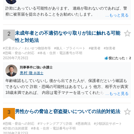
詐欺にあっている可能性があります。 連絡が取れないのであれば、警
察に被害届を提出されることをお勧めいたします。
2
未成年者との不適切なやり取りが法に触れる可能
性と対処法
#児童ポルノ・わいせつ物頒布等
#個人・プライベート
#被害者
#加害者
#恐喝・脅迫への対応
#本名・住所・電話番号が不明
2026年7月26日
役にたった
2
刑事事件に強い弁護士
奥村 徹
弁護士
年齢確認もしていないし 後から出てきた人が、保護者だという確認も
できないので 詐欺・恐喝の可能性はあるでしょう 他方、相手方が真実
18歳未満であれば、 内容は電子マナーを送ってくれたら自慰行為など
の動画を要望通りに撮って送るよと言ったやりとりでした。 自分は動
画の尺は10分ほど、服を着たままで胸を触って欲しい、などの要望を
して、要求された金額(1000円程度)の電子マネーを送信してしまいま
3
男性からの脅迫と窃盗疑いについての法的対処法
した。 そこから、撮影するまで暇なので顔の雰囲気の写真を交換して
欲しい、住んでいる都道府県と区を教えてと言われたので教えたりと
#恐喝・脅迫への対応
#マッチングアプリ詐欺
#悪徳商法
#少額訴訟サポート
言ったやり取りをしていました。 というやりとりは、青少年条例違反
#詐欺の法的措置
#本名・住所・電話番号が不明
2026年7月27日