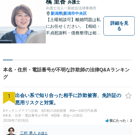
橘 里香
弁護士
無料】【顧問先企業300社以
弁護士法人一新総合法律事務所
上】
新潟県
新潟市中央区
|
【土曜相談可】離婚問題は私
詳細を見
にお任せください。【相続・
る
不貞慰謝料・債務整理は相談
料初回無料】【交通事故被害
者の方は相談料無料（弁護士
費用特約利用の場合は除
く）】
本名・住所・電話番号が不明な詐欺師の法律Q&Aランキン
グ
1
出会い系で知り合った相手に詐欺被害、免許証の
悪用リスクと対策。
#マッチングアプリ詐欺
#詐欺の法的措置
#50〜100万円未満
#本名・住所・電話番号が不明
#恐喝・脅迫への対応
2026年7月26日
役にたった
2
三村 勇人
弁護士