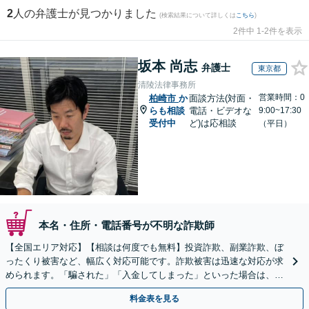
2
人の弁護士が見つかりました
(検索結果について詳しくは
こちら
)
2件中 1-2件を表示
坂本 尚志
弁護士
東京都
清陵法律事務所
営業時間：0
柏崎市
か
面談方法(対面・
らも相談
電話・ビデオな
9:00~17:30
受付中
ど)は応相談
（平日）
本名・住所・電話番号が不明な詐欺師
【全国エリア対応】【相談は何度でも無料】投資詐欺、副業詐欺、ぼ
ったくり被害など、幅広く対応可能です。詐欺被害は迅速な対応が求
められます。「騙された」「入金してしまった」といった場合は、お
早めにご相談ください。【電話・メール・WEB相談可】
料金表を見る