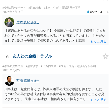
を特定した後は、返金の理屈があるかどうかを確認していきます。 基
本的に贈与に該当する場合には返金請求ができません。 詐欺を含め、
#少額訴訟サポート
#返金請求
#本名・住所・電話番号が不明
当方に返金の理屈があるかどうかを確認していきます。 さらに、渡し
2026年7月16日
役にたった
1
た金額について、裏付けがあるかどうかも精査します。 上記を経て、
身元の特定、返金の理屈があると判断できるのであれば、まずは交渉
竹本 真紀
弁護士
からスタートすることになるでしょう。 ご理解のとおり、詐欺である
【窃盗にあたるか否かについて】 冷蔵庫の中に記名して保管してある
ことの立証は簡単ではありません。 刑事事件化が出来るのであれば、
わけですから，占有が相談者にあることを明示しています。 したがい
返金交渉で有利になる可能性がありますが、民事上の詐欺の立証以上
まして，記名を認識して相談者のものであることを認識していながら
に難しいところがあります。 こちらについては、一度、最寄りの警察
持ち出した場合には，相談者の占有を奪ったことになりますから，窃
署に被害相談をするようにしてください。 具体的な見通しに関して
盗罪が成立します。 しかし，窃盗罪は，故意犯です。 過失犯の場合に
は、証拠を拝見する必要があるため、直接弁護士にご相談された方が
は，窃盗罪は成立しません。処罰規定がないからです。 おそらく，持
6
友人との金銭トラブル
良いかと思います。
ち出した方は，相談者の記名に気づかず，自分のものと間違えて持ち
出してしまったのでしょう。 残っているのが無記名（つまり，自分の
#詐欺の法的措置
#架空請求
#10万円未満
#本名・住所・電話番号が不明
物に記名していない）のようですから，記名を気にしていない方だと
2026年7月22日
思います。 この場合は，過失にすぎませんから，窃盗罪は成立せず，
刑事的処罰を求めることはできません。 【弁償してもらうことは可能
西浦 嘉博
弁護士
か】 刑事ではなく民事の場合，不法行為に基づく損害賠償請求が問題
刑事上は、厳密に言えば、詐欺未遂罪の成立が検討し得ます。 ただ、
となります。 不法行為に基づく損害賠償請求は，故意だけではなく過
その成立の為には構成要件該当事実の客観的な証拠を要することが見
失も対象となります。 したがいまして，弁償してもらうことは可能で
込まれます。 民事上の請求は、相談者さんに損害が生じていない以
す。 ただし，間違えた方が誰かわかることが重要にはなります。
上、困難な様に思われます。 より詳細な事項についてお聞きになりた
い場合、最寄りの法律事務所での相談を検討ください。 上記、ご参考