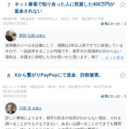
ください。
7
ネット麻雀で知り合った人に投資した400万円が
返金されない
#投資詐欺
#返金請求
#200万円以上
#本名・住所・電話番号が不明
2026年7月30日
役にたった
1
肥田 弘昭
弁護士
借用書のメールを証拠にして、期限は1年以上前ですでに経過していま
すので、一括請求することが可能です。相手方の居場所が分からない
場合は、弁護士に依頼した方が良いかと思います。相手方の居場所が
分かるのであれば、個人でもできるかと思います。ご参考にしてくだ
さい。
8
Xから繋がりPayPayにて送金、詐欺被害。
#ぼったくり被害
#返金請求
#本名・住所・電話番号が不明
#10万円未満
#詐欺の法的措置
2026年7月15日
役にたった
1
川添 圭
弁護士
詳しい事情によります。相手の氏名や住所がわからない場合、それを
調べることがそもそもできない、あるいは調べることができても費用