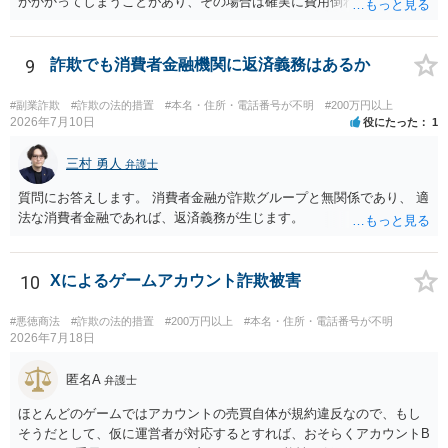
がかかってしまうことがあり、その場合は確実に費用倒れになりそう
です（調査費用は相手に請求できないのが原則だからです）。
9
詐欺でも消費者金融機関に返済義務はあるか
#副業詐欺
#詐欺の法的措置
#本名・住所・電話番号が不明
#200万円以上
2026年7月10日
役にたった
1
三村 勇人
弁護士
質問にお答えします。 消費者金融が詐欺グループと無関係であり、 適
法な消費者金融であれば、返済義務が生じます。
10
Xによるゲームアカウント詐欺被害
#悪徳商法
#詐欺の法的措置
#200万円以上
#本名・住所・電話番号が不明
2026年7月18日
匿名A
弁護士
ほとんどのゲームではアカウントの売買自体が規約違反なので、もし
そうだとして、仮に運営者が対応するとすれば、おそらくアカウントB