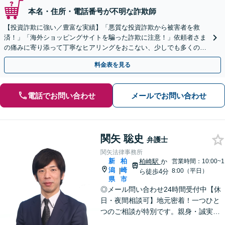
本名・住所・電話番号が不明な詐欺師
【投資詐欺に強い／豊富な実績】「悪質な投資詐欺から被害者を救
済！」「海外ショッピングサイトを騙った詐欺に注意！」依頼者さま
の痛みに寄り添って丁寧なヒアリングをおこない、少しでも多くの返
金が得られるよう尽力します！
料金表を見る
電話でお問い合わせ
メールでお問い合わせ
関矢 聡史
弁護士
関矢法律事務所
新
柏
柏崎駅
か
営業時間：10:00~1
潟
崎
|
8:00（平日）
ら徒歩4分
県
市
◎メール問い合わせ24時間受付中【休
日・夜間相談可】地元密着！一つひと
つのご相談が特別です。親身・誠実な
対応を心がけております。離婚、相