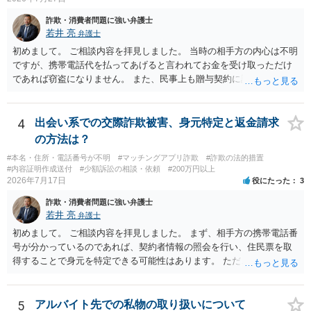
（わいせつ行為）の疑いがあります。18歳未満と知らなくても処罰可
能です。
詐欺・消費者問題に強い弁護士
若井 亮
弁護士
初めまして。 ご相談内容を拝見しました。 当時の相手方の内心は不明
ですが、携帯電話代を払ってあげると言われてお金を受け取っただけ
であれば窃盗になりません。 また、民事上も贈与契約に該当すると思
われるところ、返済の義務はありません。 これ以上のやり取りをせ
ず、可能であればブロックをするようにしてください。 ご不安であれ
ば、最寄りの警察署に相談をしても良いかもしれません。 以上、ご参
4
出会い系での交際詐欺被害、身元特定と返金請求
考になれば幸いです。
の方法は？
#本名・住所・電話番号が不明
#マッチングアプリ詐欺
#詐欺の法的措置
#内容証明作成送付
#少額訴訟の相談・依頼
#200万円以上
2026年7月17日
役にたった
3
詐欺・消費者問題に強い弁護士
若井 亮
弁護士
初めまして。 ご相談内容を拝見しました。 まず、相手方の携帯電話番
号が分かっているのであれば、契約者情報の照会を行い、住民票を取
得することで身元を特定できる可能性はあります。 ただ、他人名義の
携帯電話であるなどした場合には特定に結びつけることは難しいとこ
ろです。 LINEについても、詐欺の事案であれば照会できる可能性はあ
りますが、携帯電話の番号を経由する方法より難しくなります。 身元
5
アルバイト先での私物の取り扱いについて