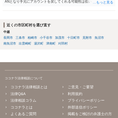
ANとなり手元にアカウントを戻してくれる可能性は低いかもしれませ
ん。さらにいえば、最悪の場合、貴殿も運営者から出禁処分（登録拒
絶）を食らう可能性があります。RMTが許されているゲーム（海外の
運営会社にはそのようなスタンスの事業者もいます）であれば結論は
変わるかもしれませんが…
近くの市区町村を選び直す
中越
長岡市
三条市
柏崎市
小千谷市
加茂市
十日町市
見附市
魚沼市
南魚沼市
出雲崎町
湯沢町
津南町
刈羽村
ココナラ法律相談について
ココナラ法律相談とは
ご意見・ご要望
法律Q&A
利用規約
法律相談コラム
プライバシーポリシー
ココナラとは
外部送信ポリシー
よくあるご質問
掲載をご検討の弁護士の方