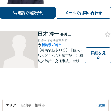
続、刑事事件など、幅広い分野に対
応。まずはご相談ください【柏崎駅4分
電話で面談予約
メールでお問い合わせ
｜近隣駐車場あり｜弁護士歴10年以
上】
田才 淳一
弁護士
柏崎きぼう法律事務所
新潟県
柏崎市
|
【柏崎駅徒歩11分】【個人・
詳細を見
法人どちらも対応可能！】相
る
続／離婚／交通事故／金銭ト
ラブルなど、お困りごとがあ
ればすぐにご相談ください！
解決方法をわかりやすく説明
し、元の生活に戻っていただ
けるよう尽力します。【地域
の皆様のお力になりたい】
エリア
新潟県、柏崎市
変更