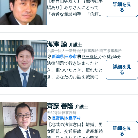
【春日山駅近く】【無料駐車
詳細を見
場あり】みなさんにとって
る
「身近な相談相手」「信頼で
きるパートナー」になりま
す。【地域に根ざした弁護
士】相談にいらっしゃるお一
人お一人の不安や悩みをしっ
海津 諭
弁護士
かり受け止め、丁寧な対応を
弁護士法人一新総合法律事務所 燕三条事務所
心がけます。お気軽にご相談
新潟県
三条市
燕三条駅
から徒歩5分
|
ください。
法律問題で行き詰まったと
詳細を見
き、傷ついたとき、疲れたと
る
き、あなたのお話を誠実にお
聞きします【相続・債務整
理・不貞慰謝料は相談料初回
無料】【土曜相談可】
齊藤 善隆
弁護士
天然寺法律事務所
長野県
木島平村
|
【地域の法律窓口】離婚、男
詳細を見
女問題、交通事故、遺産相続
る
等、日々生じる様々な問題に