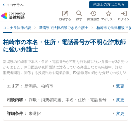
弁護士の方はこちら
ココナラへ
投稿する
探す
閲覧履歴
マイリスト
ログイン
ココナラ法律相談
新潟県で法律相談できる弁護士
柏崎市で法律相談で
柏崎市の本名・住所・電話番号が不明な詐欺師
に強い弁護士
新潟県の柏崎市で本名・住所・電話番号が不明な詐欺師に強い弁護士が2名見つ
かりました。休日面談や夜間面談に対応している弁護士なども掲載中。詐欺・
消費者問題に関係する投資詐欺や副業詐欺、FX詐欺等の細かな分野での絞り込
み検索もでき便利です。特に関矢法律事務所の関矢 聡史弁護士や柏崎きぼう法
律事務所の田才 淳一弁護士のプロフィール情報や弁護士費用、強みなどが注目
エリア
新潟県、柏崎市
変更
されています。『柏崎市で土日や夜間に発生した本名・住所・電話番号が不明
な詐欺師のトラブルを今すぐに弁護士に相談したい』『本名・住所・電話番号
相談内容
詐欺・消費者問題、本名・住所・電話番号が不明
変更
が不明な詐欺師のトラブル解決の実績豊富な近くの弁護士を検索したい』『初
回相談無料で本名・住所・電話番号が不明な詐欺師を法律相談できる柏崎市内
の弁護士に相談予約したい』などでお困りの相談者さんにおすすめです。
詳細条件
未選択
変更