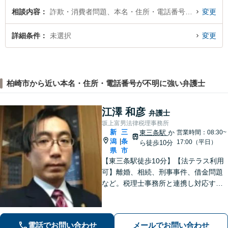
相談内容
詐欺・消費者問題、本名・住所・電話番号が不明
変更
詳細条件
未選択
変更
柏崎市から近い本名・住所・電話番号が不明に強い弁護士
江澤 和彦
弁護士
坂上富男法律税理事務所
新
三
東三条駅
か
営業時間：08:30~
潟
条
|
17:00（平日）
ら徒歩10分
県
市
【東三条駅徒歩10分】【法テラス利用
可】離婚、相続、刑事事件、借金問題
など。税理士事務所と連携し対応する
ことも可能です。ご依頼者さまのお悩
みが解決できるよう尽力いたします。
まずはお気軽にご相談ください【休
電話でお問い合わせ
メールでお問い合わせ
日・夜間相談可】