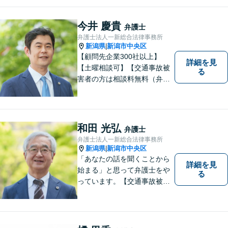
「しんなら強い」弁護士にな
るため日々研鑽を積んでいま
今井 慶貴
弁護士
す
弁護士法人一新総合法律事務所
新潟県
新潟市中央区
|
【顧問先企業300社以上】
詳細を見
【土曜相談可】【交通事故被
る
害者の方は相談料無料（弁護
士費用特約利用の場合は除
く）】【相続・債務整理・労
災・不貞慰謝料は相談料初回
無料】
和田 光弘
弁護士
弁護士法人一新総合法律事務所
新潟県
新潟市中央区
|
「あなたの話を聞くことから
詳細を見
始まる」と思って弁護士をや
る
っています。【交通事故被害
者の方は相談料無料（弁護士
費用特約利用の場合は除
く）】【相続・債務整理・労
災・不貞慰謝料は相談料初回