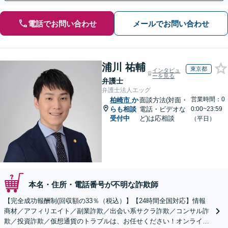
電話でお問い合わせ
メールでお問い合わせ
浦川 祐輔
東京都
インタビュ
ーを見る
弁護士
弁護士法人エッグ
営業時間：0
柏崎市
か
面談方法(対面・
らも相談
電話・ビデオな
0:00~23:59
受付中
ど)は応相談
（平日）
本名・住所・電話番号が不明な詐欺師
【完全成功報酬制(回収額の33％（税込）】【24時間全国対応】情報
商材／アフィリエイト／副業詐欺／出会い系サクラ詐欺／コンサル詐
欺／投資詐欺／仮想通貨のトラブルは、お任せください！オンライン