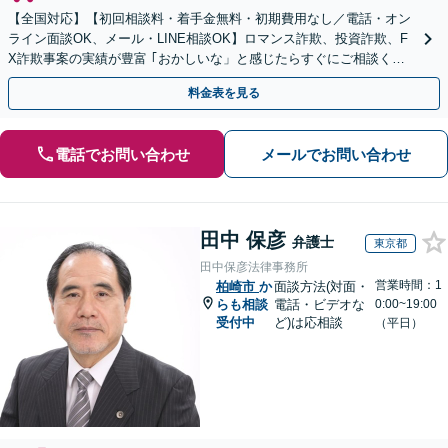
【全国対応】【初回相談料・着手金無料・初期費用なし／電話・オン
ライン面談OK、メール・LINE相談OK】ロマンス詐欺、投資詐欺、F
X詐欺事案の実績が豊富 ｢おかしいな」と感じたらすぐにご相談くだ
さい。
料金表を見る
電話でお問い合わせ
メールでお問い合わせ
田中 保彦
弁護士
東京都
田中保彦法律事務所
営業時間：1
柏崎市
か
面談方法(対面・
らも相談
電話・ビデオな
0:00~19:00
受付中
ど)は応相談
（平日）