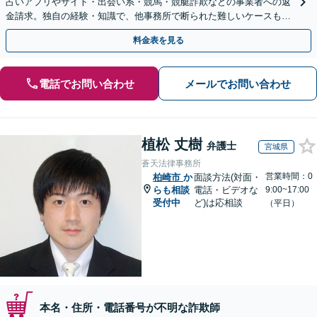
占いアプリやサイト・出会い系・競馬・競艇詐欺などの事業者への返
金請求。独自の経験・知識で、他事務所で断られた難しいケースも解
決に導いた実績あり。まずはお気軽にご相談ください
料金表を見る
電話でお問い合わせ
メールでお問い合わせ
植松 丈樹
弁護士
宮城県
蒼天法律事務所
営業時間：0
柏崎市
か
面談方法(対面・
らも相談
電話・ビデオな
9:00~17:00
受付中
ど)は応相談
（平日）
本名・住所・電話番号が不明な詐欺師