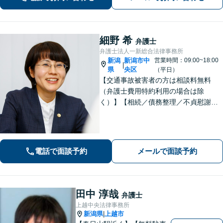
細野 希
弁護士
弁護士法人一新総合法律事務所
新潟
新潟市中
営業時間：09:00~18:00
|
県
央区
（平日）
【交通事故被害者の方は相談料無料
（弁護士費用特約利用の場合は除
く）】【相続／債務整理／不貞慰謝料
請求／労災は初回相談無料！】【労
働・雇用／労働災害は事故直後からサ
ポート！】あなたのお話を丁寧に聞
き、気持ちに寄り添いながら法的サポ
電話で面談予約
メールで面談予約
ートをいたします。
田中 淳哉
弁護士
上越中央法律事務所
新潟県
上越市
|