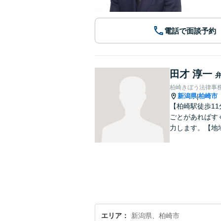
電話で面談予約
田才 淳一
柏崎きぼう法律事
新潟県
柏崎市
|
【柏崎駅徒歩1
ごとがあればす
力します。【地
エリア
新潟県、柏崎市