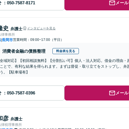
せ
メール
隆史
弁護士
インタビューを見る
法律事務所
県
長岡市
営業時間：09:00~17:00（平日）
|
消費者金融の債務整理
料金表を見る
全域対応】【初回相談無料】【分割払い可】個人・法人対応。借金の理由・
ことで、有利な結果を得られます。まずは督促・取り立てをストップし、弁
う。【駐車場有】
せ
メール
和彦
弁護士
法律税理事務所