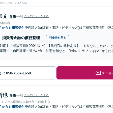
果について詳しくは
こちら
)
宗文
弁護士
インタビューを見る
律事務所
市
からも相談受付中
面談方法(対面・電話・ビデオなど)は応相談
営業時間：09:0
消費者金融の債務整理
料金表を見る
対応】【相談実績9,000件以上】【裁判官の経験あり】「やりなおしたい」
事再生・自己破産・過払い金・任意売却など、借金のトラブルはお任せくだ
せ
メール
哲也
弁護士
インタビューを見る
人エクセル国際法律事務所 九段南支店
市
からも相談受付中
面談方法(対面・電話・ビデオなど)は応相談
営業時間：00:0