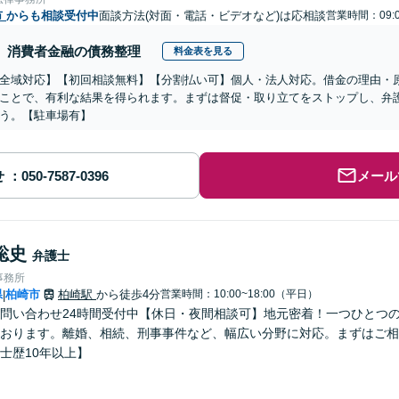
市
からも相談受付中
面談方法(対面・電話・ビデオなど)は応相談
営業時間：09:0
消費者金融の債務整理
料金表を見る
全域対応】【初回相談無料】【分割払い可】個人・法人対応。借金の理由・
ことで、有利な結果を得られます。まずは督促・取り立てをストップし、弁
う。【駐車場有】
せ
メール
聡史
弁護士
事務所
県
柏崎市
柏崎駅
から徒歩4分
営業時間：10:00~18:00（平日）
|
問い合わせ24時間受付中【休日・夜間相談可】地元密着！一つひとつ
おります。離婚、相続、刑事事件など、幅広い分野に対応。まずはご相
士歴10年以上】