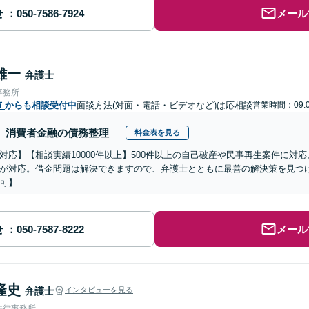
せ
メール
雄一
弁護士
事務所
市
からも相談受付中
面談方法(対面・電話・ビデオなど)は応相談
営業時間：09:0
消費者金融の債務整理
料金表を見る
対応】【相談実績10000件以上】500件以上の自己破産や民事再生案件に対
が対応。借金問題は解決できますので、弁護士とともに最善の解決策を見つ
可】
せ
メール
隆史
弁護士
インタビューを見る
法律事務所