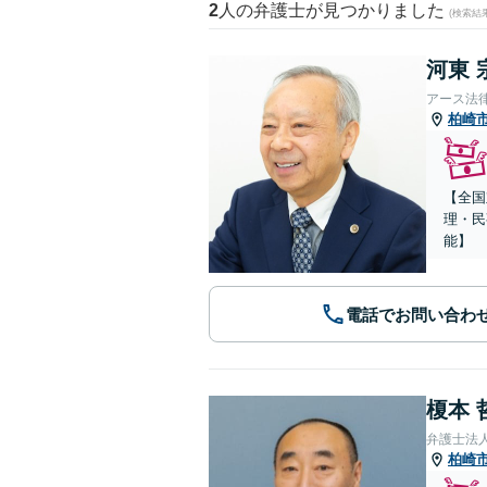
2
人の弁護士が見つかりました
(検索結
河東 
アース法
柏崎
【全国
理・民
能】
電話でお問い合わ
榎本 
弁護士法
柏崎