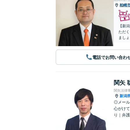
柏崎
【新潟
ただく
ましょ
電話でお問い合わ
関矢 
関矢法律
新潟
◎メール
心がけて
り｜弁護