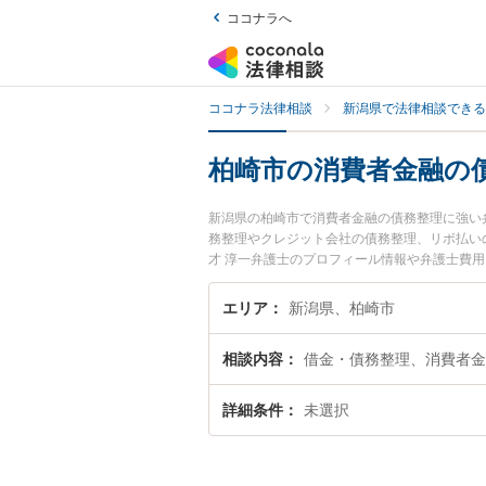
ココナラへ
ココナラ法律相談
新潟県で法律相談できる
柏崎市の消費者金融の
新潟県の柏崎市で消費者金融の債務整理に強い
務整理やクレジット会社の債務整理、リボ払い
才 淳一弁護士のプロフィール情報や弁護士費
い』『消費者金融の債務整理のトラブル解決の
い』などでお困りの相談者さんにおすすめです
エリア
新潟県、柏崎市
相談内容
借金・債務整理、消費者金
詳細条件
未選択