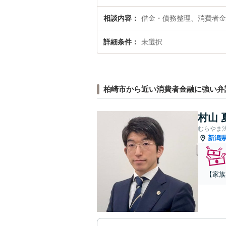
相談内容
借金・債務整理、消費者金
詳細条件
未選択
柏崎市から近い消費者金融に強い弁
村山 
むらやま
新潟
【家族