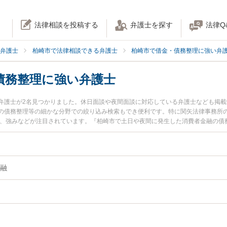
法律相談を投稿する
弁護士を探す
法律Q
弁護士
柏崎市で法律相談できる弁護士
柏崎市で借金・債務整理に強い弁
債務整理に強い弁護士
弁護士が2名見つかりました。休日面談や夜間面談に対応している弁護士なども掲
の債務整理等の細かな分野での絞り込み検索もでき便利です。特に関矢法律事務所の
用、強みなどが注目されています。『柏崎市で土日や夜間に発生した消費者金融の債
実績豊富な近くの弁護士を検索したい』『初回相談無料で消費者金融の債務整理を
。
融