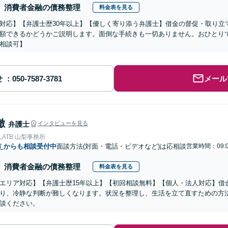
消費者金融の債務整理
料金表を見る
対応】【弁護士歴30年以上】【優しく寄り添う弁護士】借金の督促・取り立
額できるかどうかご説明します。面倒な手続きも一切ありません。おひとり
相談可】
せ
メール
徹
弁護士
インタビューを見る
ATB 山梨事務所
市
からも相談受付中
面談方法(対面・電話・ビデオなど)は応相談
営業時間：09:0
消費者金融の債務整理
料金表を見る
エリア対応】【弁護士歴15年以上】【初回相談無料】【個人・法人対応】借
り、冷静な判断が難しくなります。状況を整理し、生活を立て直すための方
談ください。