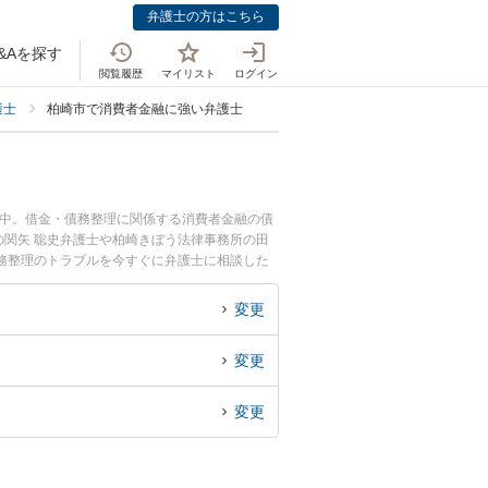
弁護士の方はこちら
&Aを探す
閲覧履歴
マイリスト
ログイン
護士
柏崎市で消費者金融に強い弁護士
載中。借金・債務整理に関係する消費者金融の債
関矢 聡史弁護士や柏崎きぼう法律事務所の田
務整理のトラブルを今すぐに弁護士に相談した
法律相談できる柏崎市内の弁護士に相談予約した
変更
変更
変更