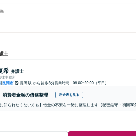
融
護士
夏希
弁護士
法律事務所
県
長岡市
長岡駅
から徒歩8分
営業時間：09:00~20:00（平日）
|
消費者金融の債務整理
料金表を見る
に知られたくない方も】借金の不安を一緒に整理します【秘密厳守・初回30