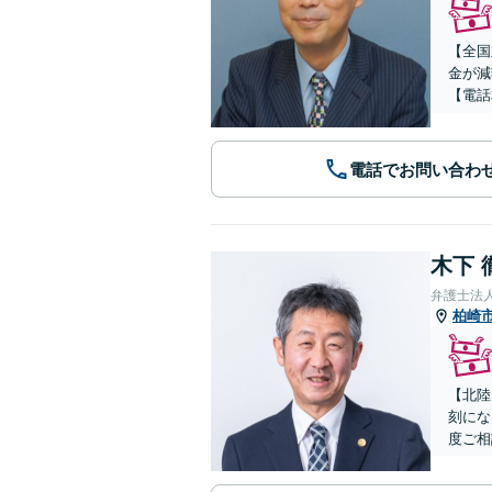
【全国
金が減
【電話
電話でお問い合わ
木下 
弁護士法人
柏崎
【北陸
刻にな
度ご相