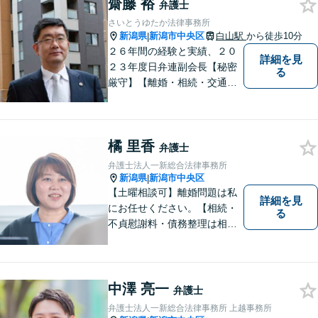
齋藤 裕
弁護士
さいとうゆたか法律事務所
新潟県
新潟市中央区
白山駅
から徒歩10分
|
２６年間の経験と実績、２０
詳細を見
２３年度日弁連副会長【秘密
る
厳守】【離婚・相続・交通事
故・労働事件は初回相談無
料】【土日相談可能】
橘 里香
弁護士
弁護士法人一新総合法律事務所
新潟県
新潟市中央区
|
【土曜相談可】離婚問題は私
詳細を見
にお任せください。【相続・
る
不貞慰謝料・債務整理は相談
料初回無料】【交通事故被害
者の方は相談料無料（弁護士
費用特約利用の場合は除
く）】
中澤 亮一
弁護士
弁護士法人一新総合法律事務所 上越事務所