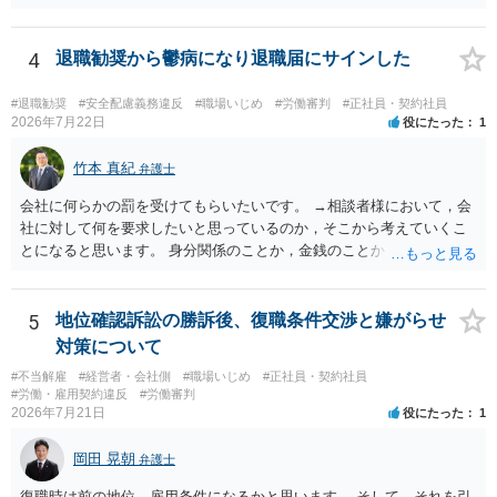
は、第三者から支払ってもらうことになります。 会社等との交渉が必
要になると思います（良い会社でしたら、自ら話してくると思います
4
退職勧奨から鬱病になり退職届にサインした
が・・・）。極めて専門的な話ですので、詳細もしくは対応を最寄り
の弁護士にご相談ください。 以上、ご参考まで。
#退職勧奨
#安全配慮義務違反
#職場いじめ
#労働審判
#正社員・契約社員
2026年7月22日
役にたった
1
竹本 真紀
弁護士
会社に何らかの罰を受けてもらいたいです。 →相談者様において，会
社に対して何を要求したいと思っているのか，そこから考えていくこ
とになると思います。 身分関係のことか，金銭のことか，会社自体に
対するものか… その点もまだ判然とされていない，どうしてらよいか
わからない，そういう状態なのであれば，その点を検討していくこと
から始めるのがよいと思います。
5
地位確認訴訟の勝訴後、復職条件交渉と嫌がらせ
対策について
#不当解雇
#経営者・会社側
#職場いじめ
#正社員・契約社員
#労働・雇用契約違反
#労働審判
2026年7月21日
役にたった
1
岡田 晃朝
弁護士
復職時は前の地位、雇用条件になるかと思います。 そして、それを引