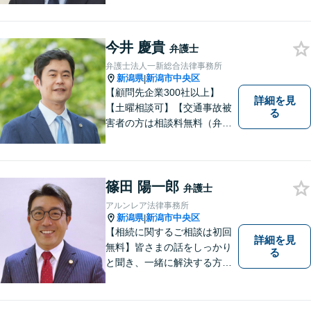
ただきます。お困りの方は、
お気軽にご相談ください。
今井 慶貴
弁護士
弁護士法人一新総合法律事務所
新潟県
新潟市中央区
|
【顧問先企業300社以上】
詳細を見
【土曜相談可】【交通事故被
る
害者の方は相談料無料（弁護
士費用特約利用の場合は除
く）】【相続・債務整理・労
災・不貞慰謝料は相談料初回
無料】
篠田 陽一郎
弁護士
アルンレア法律事務所
新潟県
新潟市中央区
|
【相続に関するご相談は初回
詳細を見
無料】皆さまの話をしっかり
る
と聞き、一緒に解決する方法
を探します。