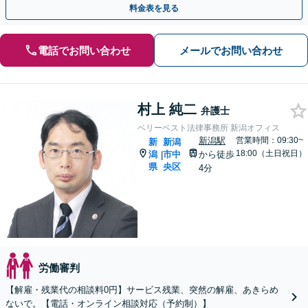
料金表を見る
電話でお問い合わせ
メールでお問い合わせ
村上 純二
弁護士
ベリーベスト法律事務所 新潟オフィス
新潟駅
営業時間：09:30~
新
新潟
18:00（土日祝日）
潟
市中
から徒歩
|
県
央区
4分
労働審判
【解雇・残業代の相談料0円】サービス残業、突然の解雇、あきらめ
ないで。【電話・オンライン相談対応（予約制）】