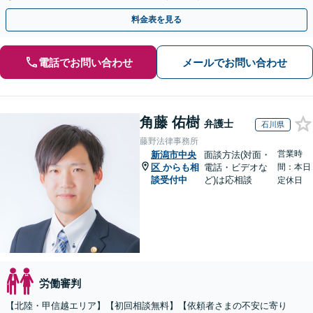
料金表を見る
電話でお問い合わせ
メールでお問い合わせ
角藤 佑樹
弁護士
石川県
藤野法律事務所
営業時
新潟市中央
面談方法(対面・
区
からも相
電話・ビデオな
間：本日
談受付中
ど)は応相談
定休日
労働審判
【北陸・甲信越エリア】【初回相談無料】【依頼者さまの不安に寄り