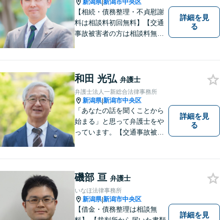
新潟県
新潟市中央区
|
【相続・債務整理・不貞慰謝
詳細を見
料は相談料初回無料】【交通
る
事故被害者の方は相談料無料
（弁護士費用特約利用の場合
は除く）】気軽に相談してい
ただける弁護士になりたいと
思っています。
和田 光弘
弁護士
弁護士法人一新総合法律事務所
新潟県
新潟市中央区
|
「あなたの話を聞くことから
詳細を見
始まる」と思って弁護士をや
る
っています。【交通事故被害
者の方は相談料無料（弁護士
費用特約利用の場合は除
く）】【相続・債務整理・労
災・不貞慰謝料は相談料初回
磯部 亘
弁護士
無料】【顧問先企業300社以
いなほ法律事務所
上】
新潟県
新潟市中央区
|
【借金・債務整理は相談無
詳細を見