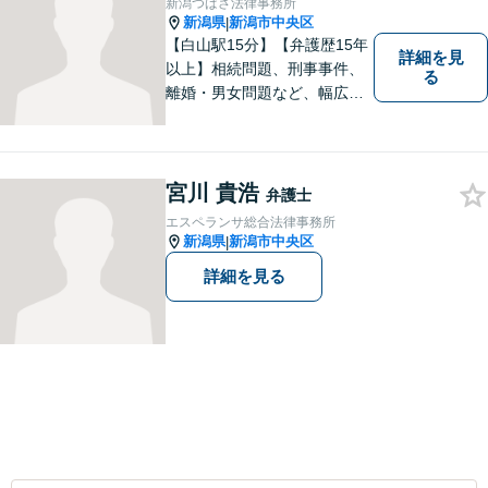
新潟つばさ法律事務所
【子連れ相談可】
新潟県
新潟市中央区
|
【白山駅15分】【弁護歴15年
詳細を見
以上】相続問題、刑事事件、
る
離婚・男女問題など、幅広い
分野で実績多数！メリット・
デメリットをしっかりご説明
し、納得していただける解決
を目指します。まずはお気軽
宮川 貴浩
弁護士
にご相談を！【著書多数！】
エスペランサ総合法律事務所
新潟県
新潟市中央区
|
詳細を見る