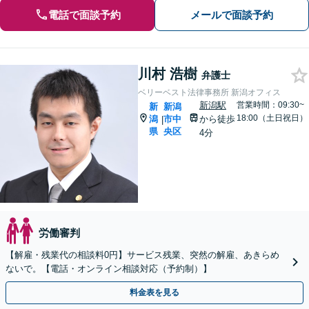
電話で面談予約
メールで面談予約
川村 浩樹
弁護士
ベリーベスト法律事務所 新潟オフィス
新潟駅
営業時間：09:30~
新
新潟
18:00（土日祝日）
潟
市中
から徒歩
|
県
央区
4分
労働審判
【解雇・残業代の相談料0円】サービス残業、突然の解雇、あきらめ
ないで。【電話・オンライン相談対応（予約制）】
料金表を見る