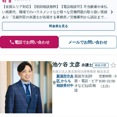
【全国エリア対応】【初回相談無料】【電話相談可】不当解雇や未払
い残業代、職場でのハラスメントなど様々な労働問題の取り扱い実績
あり「元裁判官の弁護士が在籍する事務所／労働審判から訴訟まで、
裁判官経験を活かした最適な戦略を立案」
料金表を見る
電話でお問い合わせ
メールでお問い合わせ
池ケ谷 文彦
弁護士
神奈川県
弁護士法人東京新宿法律事務所 横浜支店
新潟市中央
面談方法(対
営業時間：0
区
からも
面・電話・ビデ
9:00~21:00
相談受付中
オなど)は応相
（土日）
談