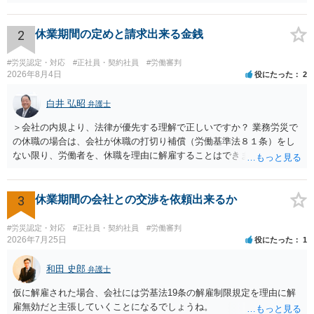
説明が出てきます）。 さらに、後遺症が残れば、後遺障害逸失利益と
後遺障害慰謝料も請求できます。これらは後遺障害の等級、あなたの
収入、年齢等で大きく変わりますので一般的にいくらとは言えませ
2
休業期間の定めと請求出来る金銭
ん。 弁護士に依頼する費用はそれぞれの弁護士で異なるので個別に聞
いてみるしかありませんが、旧日弁連規準を使った着手金・成功報酬
#労災認定・対応
#正社員・契約社員
#労働審判
方式と着手金ゼロまたは少額で成功報酬大目の方式のどちらかが多い
2026年8月4日
役にたった
2
と思います（個々の弁護士次第なので一般化はできません）。 早めに
弁護士に直接面談で相談されることをお勧めします。
白井 弘昭
弁護士
＞会社の内規より、法律が優先する理解で正しいですか？ 業務労災で
の休職の場合は、会社が休職の打切り補償（労働基準法８１条）をし
ない限り、労働者を、休職を理由に解雇することはできません（労働
基準法19条）。 会社の就業規則にて定められている休職期間及び休職
期間満了による退職は、業務労災への適用はありませんので、ご安心
ください。 仮に会社が打切り補償をせずに解雇した場合は、不当解雇
3
休業期間の会社との交渉を依頼出来るか
に当たります。 ＞労災の休業補償と、所得補償保険の保険金とは別
に、受け取れる金銭はありますでしょうか？ 業務労災の場合は、会社
#労災認定・対応
#正社員・契約社員
#労働審判
の安全配慮義務違反が認められると解されますので、会社の損害賠償
2026年7月25日
役にたった
1
責任（治療費、通院慰謝料、入院費、入院慰謝料、後遺障害慰謝料、
逸失利益等）が認められる可能性が高いと思われます。 また、業務労
和田 史郎
弁護士
災での第三者行為傷害（同僚の不注意等による事故）の場合は、当該
仮に解雇された場合、会社には労基法19条の解雇制限規定を理由に解
第三者の賠償責任も考えられます。 労災で支払われた分は、損害額か
雇無効だと主張していくことになるでしょうね。
ら控除（損益相殺）されますが、それを超えた部分は、会社もしく