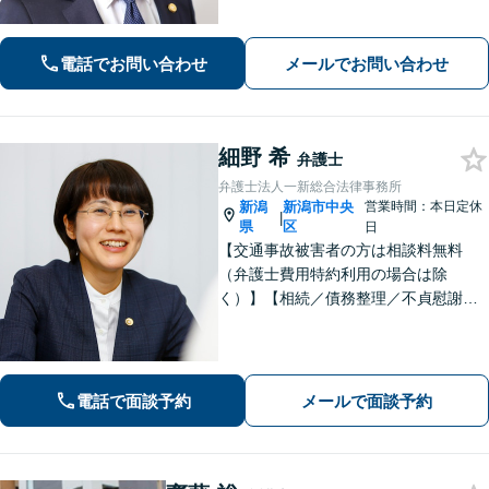
護士業一筋。若さと誠意と情熱を胸
に、依頼者様と真正面から向き合いま
す。
電話でお問い合わせ
メールでお問い合わせ
細野 希
弁護士
弁護士法人一新総合法律事務所
新潟
新潟市中央
営業時間：本日定休
|
県
区
日
【交通事故被害者の方は相談料無料
（弁護士費用特約利用の場合は除
く）】【相続／債務整理／不貞慰謝料
請求／労災は初回相談無料！】【労
働・雇用／労働災害は事故直後からサ
ポート！】あなたのお話を丁寧に聞
き、気持ちに寄り添いながら法的サポ
電話で面談予約
メールで面談予約
ートをいたします。