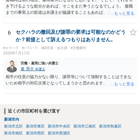
き下げるような処分があれば、そこをまた争うとなるでしょう。 復職
までの事実上の筋道は弁護士が協議することもあれば、あなたがご自
身で協議することもあります。 たいていは、訴訟判決までの依頼でし
ょうから、別途費用が発生することもありますが、出勤日時の設定く
らいならサービスでしてくれるかもしれません。
6
セクハラの撤回及び謝罪の要求は可能なのかどう
か？前提として訴えるつもりはありません。
#セクハラ
#パワハラ
#経営者・会社側
#労働審判
2026年7月17日
労働・雇用に強い弁護士
泉 亮介
弁護士
相手の任意の協力がない限り、謝罪等について強制することはできな
いため相手の対応次第となってしまうかと思われます。
近くの市区町村を選び直す
新潟市内
新潟市北区
新潟市東区
新潟市中央区
新潟市江南区
新潟市秋葉区
新潟市南区
新潟市西区
新潟市西蒲区