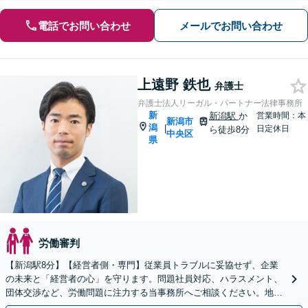
電話でお問い合わせ
メールでお問い合わせ
上遠野 鉄也
弁護士
弁護士法人リーガル・パートナー法律事務所
新
新潟駅
か
営業時間：本
新潟市
潟
|
日定休日
ら徒歩8分
中央区
県
労働審判
【新潟駅8分】【経営者側・専門】従業員トラブルに妥協せず、企業
の未来と「経営者の心」を守ります。問題社員対応、ハラスメント、
団体交渉など、労働問題に注力する当事務所へご相談ください。地域
密着で迅速に対応します。【顧問先80社以上の実績】