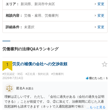
エリア
新潟県、新潟市中央区
変更
相談内容
労働・雇用、労働審判
変更
詳細条件
未選択
変更
労働審判の法律Q&Aランキング
1
労災の補償の会社への交渉依頼
#労災認定・対応
#正社員・契約社員
#労働審判
2026年7月14日
役にたった
1
匿名A
弁護士
理解は正しいです。 ただし、「会社に過失がある（会社の過失を証明
できる）」ことが前提です。 ➀、②に加えて、治療期間に応じた入通
院慰謝料も請求できます（ネットで入通院慰謝料で検索すると詳しい