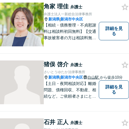
角家 理佳
弁護士
弁護士法人一新総合法律事務所
新潟県
新潟市中央区
|
【相続・債務整理・不貞慰謝
詳細を見
料は相談料初回無料】【交通
る
事故被害者の方は相談料無料
（弁護士費用特約利用の場合
は除く）】【土曜相談可】
「しんなら強い」弁護士にな
るため日々研鑽を積んでいま
猪俣 啓介
弁護士
す
さいとうゆたか法律事務所
新潟県
新潟市中央区
白山駅
から徒歩10分
|
【土日・夜間相談対応】離婚
詳細を見
問題、債権回収、不動産、相
る
続など。ご依頼者さまにとっ
てのベストは何かを常に考え
て全力でサポートいたしま
す。難しい専門用語は使わ
石井 正人
ず、わかりやすくご説明しま
弁護士
す。お気軽にご相談ください