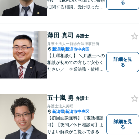
料】 【裁判所から届いた書類
る
に関する相談、受け取った督
促書・請求書・内容証明郵便
に関する相談は初回無料】
【提携駐車場有】 スピーディ
ーな対応を心がけておりま
薄田 真司
弁護士
す。相談先をお探しの方もお
弁護士法人一新総合法律事務所
気軽にご相談ください。
新潟県
新潟市中央区
|
【土曜相談可】 ＼弁護士への
詳細を見
相談が初めての方もご安心く
る
ださい／ 企業法務・債権回
収・労働問題などに注力！お
話をじっくりと伺い、誠実に
対応します。【相続・債務整
理・不貞慰謝料は相談料初回
五十嵐 勇
弁護士
無料】
弁護士法人美咲
新潟県
新潟市中央区
|
【初回面談無料】【電話相談
詳細を見
可】【夜間／休日相談可】よ
る
りよい解決がご提示できるよ
う、全力でサポートさせてい