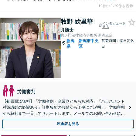
19件中 1-19件を表示
牧野 絵里華
インタビューを
見る
弁護士
虎ノ門法律経済事務所 新潟支店
新潟
新潟市中央
営業時間：本日定休
|
県
区
日
労働審判
【初回面談無料】「労働者側・企業側どちらも対応」「ハラスメント
対策講師の経験あり」証拠集めの段階から丁寧にご説明し、労働審判
から裁判まで一貫してサポートします。メールでのお問い合わせにも
即日対応【WEB面談対応】
料金表を見る