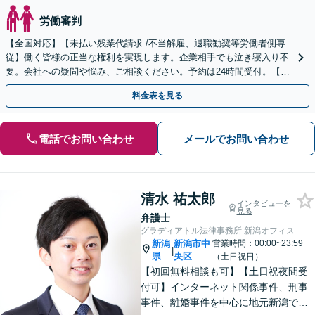
労働審判
【全国対応】【未払い残業代請求 /不当解雇、退職勧奨等労働者側専
従】働く皆様の正当な権利を実現します。企業相手でも泣き寝入り不
要。会社への疑問や悩み、ご相談ください。予約は24時間受付。【初
回面談無料】【夜間・休日対応可】
料金表を見る
電話でお問い合わせ
メールでお問い合わせ
清水 祐太郎
インタビューを
見る
弁護士
グラディアトル法律事務所 新潟オフィス
新潟
新潟市中
営業時間：00:00~23:59
|
県
央区
（土日祝日）
【初回無料相談も可】【土日祝夜間受
付可】インターネット関係事件、刑事
事件、離婚事件を中心に地元新潟で弁