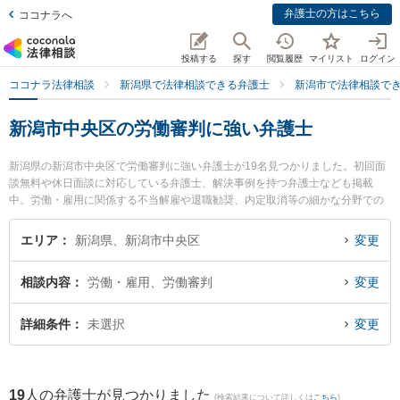
弁護士の方はこちら
ココナラへ
投稿する
探す
閲覧履歴
マイリスト
ログイン
ココナラ法律相談
新潟県で法律相談できる弁護士
新潟市で法律相談で
新潟市中央区の労働審判に強い弁護士
新潟県の新潟市中央区で労働審判に強い弁護士が19名見つかりました。初回面
談無料や休日面談に対応している弁護士、解決事例を持つ弁護士なども掲載
中。労働・雇用に関係する不当解雇や退職勧奨、内定取消等の細かな分野での
絞り込み検索もでき便利です。特に虎ノ門法律経済事務所 新潟支店の牧野 絵里
華弁護士やベリーベスト法律事務所 新潟オフィスの川村 浩樹弁護士、弁護士法
エリア
新潟県、新潟市中央区
変更
人リーガル・パートナー法律事務所の上遠野 鉄也弁護士のプロフィール情報や
弁護士費用、強みなどが注目されています。『新潟市中央区で土日や夜間に発
相談内容
労働・雇用、労働審判
変更
生した労働審判のトラブルを今すぐに弁護士に相談したい』『労働審判のトラ
ブル解決の実績豊富な近くの弁護士を検索したい』『初回相談無料で労働審判
を法律相談できる新潟市中央区内の弁護士に相談予約したい』などでお困りの
詳細条件
未選択
変更
相談者さんにおすすめです。
19
人の弁護士が見つかりました
(検索結果について詳しくは
こちら
)