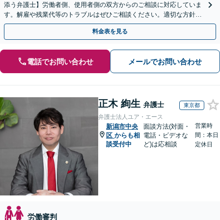
添う弁護士】労働者側、使用者側の双方からのご相談に対応していま
す。解雇や残業代等のトラブルはぜひご相談ください。適切な方針を
ご提示し、納得できる解決を目指します。
料金表を見る
電話でお問い合わせ
メールでお問い合わせ
正木 絢生
弁護士
東京都
弁護士法人ユア・エース
営業時
新潟市中央
面談方法(対面・
区
からも相
電話・ビデオな
間：本日
談受付中
ど)は応相談
定休日
労働審判