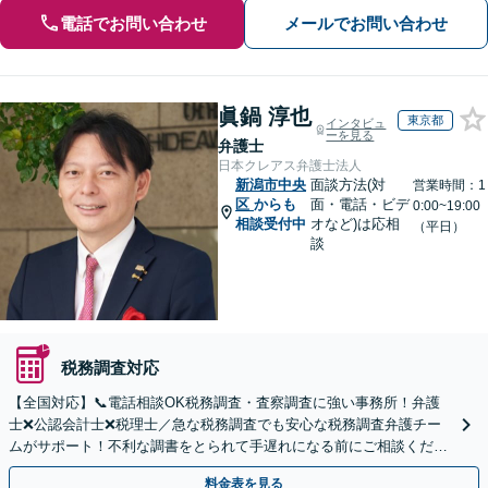
電話でお問い合わせ
メールでお問い合わせ
眞鍋 淳也
東京都
インタビュ
ーを見る
弁護士
日本クレアス弁護士法人
新潟市中央
面談方法(対
営業時間：1
区
からも
面・電話・ビデ
0:00~19:00
相談受付中
オなど)は応相
（平日）
談
税務調査対応
【全国対応】📞電話相談OK税務調査・査察調査に強い事務所！弁護
士❌公認会計士❌税理士／急な税務調査でも安心な税務調査弁護チー
ムがサポート！不利な調書をとられて手遅れになる前にご相談くださ
い。
料金表を見る