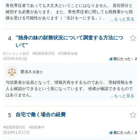
青色専従者であっても大丈夫ということにはなりません。 居住部分と
峻別する必要があります。 また、青色専従者に関しても税務署から指
摘を受ける可能性があります（「生計を一にする」）。
4
"独身の妹の財務状況について調査する方法につ
いて"
#クレジット会社
#税務調査対応
#消費者金融
2024年4月2日
役にたった
2
匿名A
弁護士
与信業者が会員となって、情報共有をするものであり、 登録情報を本
人も確認ができるという形になっています。 他者が確認できるもので
はありません。
5
自宅で働く場合の経費
#税務調査対応
#脱税事件
2018年1月17日
役にたった
2