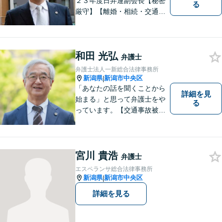
２３年度日弁連副会長【秘密
る
厳守】【離婚・相続・交通事
故・労働事件は初回相談無
料】【土日相談可能】
和田 光弘
弁護士
弁護士法人一新総合法律事務所
新潟県
新潟市中央区
|
「あなたの話を聞くことから
詳細を見
始まる」と思って弁護士をや
る
っています。【交通事故被害
者の方は相談料無料（弁護士
費用特約利用の場合は除
く）】【相続・債務整理・労
災・不貞慰謝料は相談料初回
宮川 貴浩
弁護士
無料】【顧問先企業300社以
エスペランサ総合法律事務所
上】
新潟県
新潟市中央区
|
詳細を見る