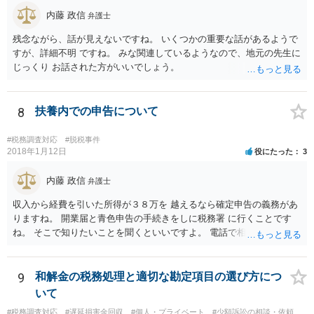
内藤 政信
弁護士
残念ながら、話が見えないですね。 いくつかの重要な話があるようで
すが、詳細不明 ですね。 みな関連しているようなので、地元の先生に
じっくり お話された方がいいでしょう。
8
扶養内での申告について
#税務調査対応
#脱税事件
2018年1月12日
役にたった
3
内藤 政信
弁護士
収入から経費を引いた所得が３８万を 越えるなら確定申告の義務があ
りますね。 開業届と青色申告の手続きをしに税務署 に行くことです
ね。 そこで知りたいことを聞くといいですよ。 電話で相談にいくこと
を伝えてからいくと いいでしょう。
9
和解金の税務処理と適切な勘定項目の選び方につ
いて
#税務調査対応
#遅延損害金回収
#個人・プライベート
#少額訴訟の相談・依頼