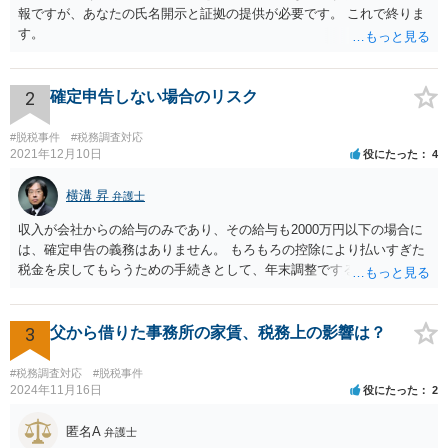
報ですが、あなたの氏名開示と証拠の提供が必要です。 これで終りま
す。
2
確定申告しない場合のリスク
#脱税事件
#税務調査対応
2021年12月10日
役にたった
4
横溝 昇
弁護士
収入が会社からの給与のみであり、その給与も2000万円以下の場合に
は、確定申告の義務はありません。 もろもろの控除により払いすぎた
税金を戻してもらうための手続きとして、年末調整でするのか、確定
申告でするのか、ということになります。 そうではなく、確定申告を
する義務がある場合で確定申告をしなかった場合には、税務署の調査
等があり、本来払うべき税金にプラスして加算税の処分を科される場
3
父から借りた事務所の家賃、税務上の影響は？
合もあります。 高額なものでもない限り単なる無申告だけでは直ちに
逮捕されないとは思います。
#税務調査対応
#脱税事件
2024年11月16日
役にたった
2
匿名A
弁護士