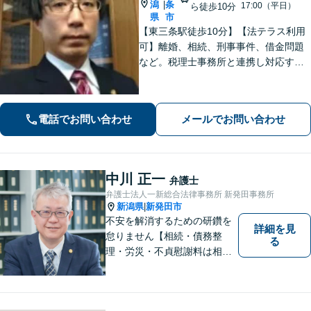
潟
条
|
17:00（平日）
ら徒歩10分
県
市
【東三条駅徒歩10分】【法テラス利用
可】離婚、相続、刑事事件、借金問題
など。税理士事務所と連携し対応する
ことも可能です。ご依頼者さまのお悩
みが解決できるよう尽力いたします。
まずはお気軽にご相談ください【休
電話でお問い合わせ
メールでお問い合わせ
日・夜間相談可】
中川 正一
弁護士
弁護士法人一新総合法律事務所 新発田事務所
新潟県
新発田市
|
不安を解消するための研鑽を
詳細を見
怠りません【相続・債務整
る
理・労災・不貞慰謝料は相談
料初回無料】【交通事故被害
者の方は相談料無料（弁護士
費用特約利用の場合は除