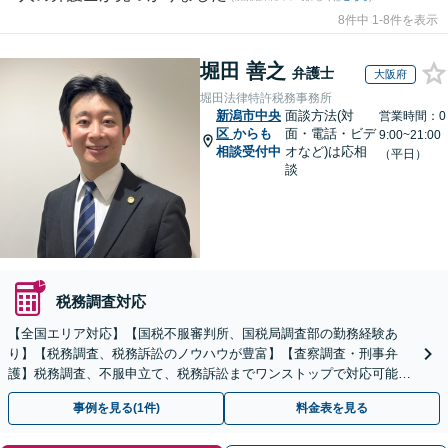
8件中 1-8件を表示
堀田 善之
弁護士
大阪府
堀田法律特許税務事務所
新潟市中央
面談方法(対
営業時間：0
区
からも
面・電話・ビデ
9:00~21:00
相談受付中
オなど)は応相
（平日）
談
税務調査対応
【全国エリア対応】【国税不服審判所、国税局調査部の勤務経験あ
り】【税務調査、税務訴訟のノウハウが豊富】【査察調査・刑事弁
護】税務調査、不服申立て、税務訴訟までワンストップで対応可能！
事業承継にも対応【休日・夜間相談可】
事例を見る(1件)
料金表を見る