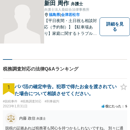
く）】【土曜相談可】
新田 周作
弁護士
弁護士法人葵綜合法律事務所
福島県
会津若松市
|
【平日夜間・土日祝も相談対
詳細を見
応（予約制）】【駐車場あ
る
り】家庭に関するトラブルか
ら企業のトラブルまで、まず
は一度ご相談ください。
税務調査対応の法律Q&Aランキング
1
パパ活の確定申告。犯罪で得たお金を渡されてい
た場合について相談させてください。
#脱税事件
#税務調査対応
#刑事裁判
2023年1月31日
役にたった
5
内藤 政信
弁護士
脱税の証拠あれば税務署も関心を持つかもしれないですね。 別々に通