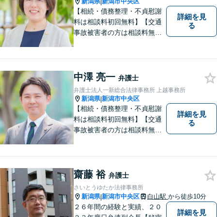
新潟県
新潟市中央区
|
【相続・債務整理・不貞慰謝
詳細を見
料は相談料初回無料】【交通
る
事故被害者の方は相談料無料
（弁護士費用特約利用の場合
は除く）】【土曜相談可】
「しんなら強い」弁護士にな
るため日々研鑽を積んでいま
中澤 亮一
弁護士
す
弁護士法人一新総合法律事務所 上越事務所
新潟県
新潟市中央区
|
【相続・債務整理・不貞慰謝
詳細を見
料は相談料初回無料】【交通
る
事故被害者の方は相談料無料
（弁護士費用特約利用の場合
は除く）】気軽に相談してい
ただける弁護士になりたいと
思っています。
齋藤 裕
弁護士
さいとうゆたか法律事務所
新潟県
新潟市中央区
白山駅
から徒歩10分
|
２６年間の経験と実績、２０
詳細を見