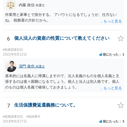
内藤 政信
弁護士
作業用と家事とで按分する。 アバウトになるでしょうが、仕方ない
ね。 税務署の方針だから。
6
個人法人の資産の性質について教えてください
#税務調査対応
2022年8月12日
役にたった
1
濵門 俊也
弁護士
基本的には名義人に帰属しますので、法人名義のものを個人名義と主
張するのは後々困難になるでしょう。個人と法人は別人格です。個人
のものは個人名義で確保しておきましょう。
7
生活保護費返還義務について。
#税務調査対応
#脱税事件
2018年8月27日
役にたった
3