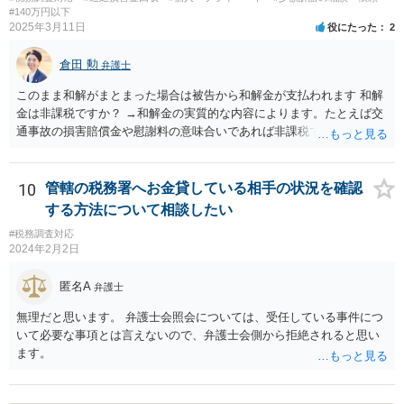
#140万円以下
2025年3月11日
役にたった
2
倉田 勲
弁護士
このまま和解がまとまった場合は被告から和解金が支払われます 和解
金は非課税ですか？ →和解金の実質的な内容によります。たとえば交
通事故の損害賠償金や慰謝料の意味合いであれば非課税ですが、残業
代であれば所得税の課税対象となります。 なおお尋ねのご質問は税務
会計の話であり、弁護士では専門外になります。 税務会計の専門家は
税理士又は会計士になりますので、正確なところは税理士などにご相
10
管轄の税務署へお金貸している相手の状況を確認
談ください。
する方法について相談したい
#税務調査対応
2024年2月2日
匿名A
弁護士
無理だと思います。 弁護士会照会については、受任している事件につ
いて必要な事項とは言えないので、弁護士会側から拒絶されると思い
ます。