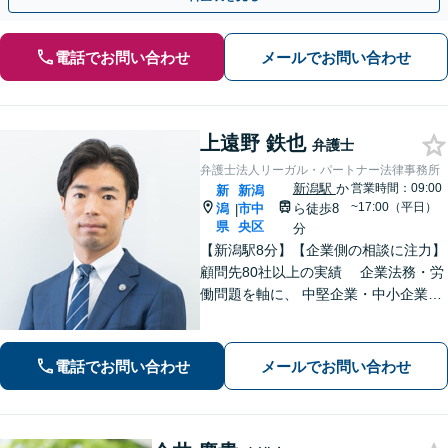
電話でお問い合わせ
メールでお問い合わせ
上遠野 鉄也
弁護士
弁護士法人リーガル・パートナー法律事務所
新潟駅
か
営業時間：09:00
新
新潟
~17:00（平日）
潟
市中
ら徒歩8
|
県
央区
分
【新潟駅8分】【企業側の相談に注力】
顧問先80社以上の実績 企業法務・労
働問題を軸に、 中堅企業・中小企業・
医療機関の経営を支える法的パートナ
ーです。解決から予防まで企業経営を
支える経営者の参謀としてサポートし
電話でお問い合わせ
メールでお問い合わせ
ます。 お気軽にご相談ください。