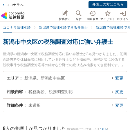
弁護士の方はこちら
ココナラへ
投稿する
探す
閲覧履歴
マイリスト
ログイン
ココナラ法律相談
新潟県で法律相談できる弁護士
新潟市で法律相談で
新潟市中央区の税務調査対応に強い弁護士
新潟県の新潟市中央区で税務調査対応に強い弁護士が8名見つかりました。初回
面談無料や休日面談に対応している弁護士なども掲載中。税務訴訟に関係する
脱税事件や税務調査対応等の細かな分野での絞り込み検索もでき便利です。』
特に弁護士法人リーガル・パートナー法律事務所の上遠野 鉄也弁護士や弁護士
法人一新総合法律事務所の今井 慶貴弁護士、弁護士法人一新総合法律事務所の
エリア
新潟県、新潟市中央区
変更
橘 里香弁護士のプロフィール情報や弁護士費用、強みなどが注目されていま
す。『新潟市中央区で土日や夜間に発生した税務調査対応のトラブルを今すぐ
相談内容
税務訴訟、税務調査対応
変更
に弁護士に相談したい』『税務調査対応のトラブル解決の実績豊富な近くの弁
護士を検索したい』『初回相談無料で税務調査対応を法律相談できる新潟市中
央区内の弁護士に相談予約したい』などでお困りの相談者さんにおすすめで
詳細条件
未選択
変更
す。
8
人の弁護士が見つかりました
(検索結果について詳しくは
こちら
)