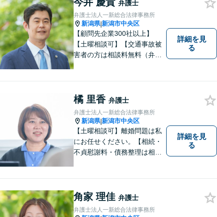
今井 慶貴
弁護士
弁護士法人一新総合法律事務所
新潟県
新潟市中央区
|
【顧問先企業300社以上】
詳細を見
【土曜相談可】【交通事故被
る
害者の方は相談料無料（弁護
士費用特約利用の場合は除
く）】【相続・債務整理・労
災・不貞慰謝料は相談料初回
無料】
橘 里香
弁護士
弁護士法人一新総合法律事務所
新潟県
新潟市中央区
|
【土曜相談可】離婚問題は私
詳細を見
にお任せください。【相続・
る
不貞慰謝料・債務整理は相談
料初回無料】【交通事故被害
者の方は相談料無料（弁護士
費用特約利用の場合は除
く）】
角家 理佳
弁護士
弁護士法人一新総合法律事務所