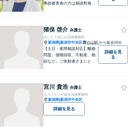
事故被害者の方は相談料無料
（弁護士費用特約利用の場合
は除く）】【土曜相談可】
「しんなら強い」弁護士にな
るため日々研鑽を積んでいま
猪俣 啓介
弁護士
す
さいとうゆたか法律事務所
新潟県
新潟市中央区
白山駅
から徒歩10分
|
【土日・夜間相談対応】離婚
詳細を見
問題、債権回収、不動産、相
る
続など。ご依頼者さまにとっ
てのベストは何かを常に考え
て全力でサポートいたしま
す。難しい専門用語は使わ
宮川 貴浩
ず、わかりやすくご説明しま
弁護士
す。お気軽にご相談ください
エスペランサ総合法律事務所
【子連れ相談可】
新潟県
新潟市中央区
|
詳細を見る