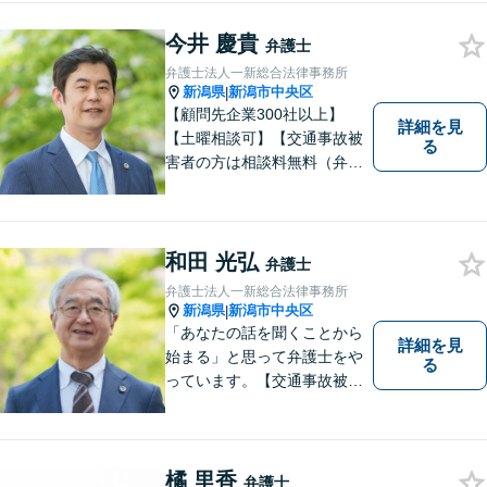
今井 慶貴
弁護士
弁護士法人一新総合法律事務所
新潟県
新潟市中央区
|
【顧問先企業300社以上】
詳細を見
【土曜相談可】【交通事故被
る
害者の方は相談料無料（弁護
士費用特約利用の場合は除
く）】【相続・債務整理・労
災・不貞慰謝料は相談料初回
無料】
和田 光弘
弁護士
弁護士法人一新総合法律事務所
新潟県
新潟市中央区
|
「あなたの話を聞くことから
詳細を見
始まる」と思って弁護士をや
る
っています。【交通事故被害
者の方は相談料無料（弁護士
費用特約利用の場合は除
く）】【相続・債務整理・労
災・不貞慰謝料は相談料初回
橘 里香
弁護士