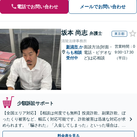
電話でお問い合わせ
メールでお問い合わせ
坂本 尚志
弁護士
東京都
清陵法律事務所
営業時間：0
新潟市
か
面談方法(対面・
らも相談
電話・ビデオな
9:00~17:30
受付中
ど)は応相談
（平日）
少額訴訟サポート
【全国エリア対応】【相談は何度でも無料】投資詐欺、副業詐欺、ぼ
ったくり被害など、幅広く対応可能です。詐欺被害は迅速な対応が求
められます。「騙された」「入金してしまった」といった場合は、お
早めにご相談ください。【電話・メール・WEB相談可】
料金表を見る