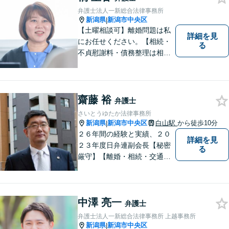
無料】【顧問先企業300社以
弁護士法人一新総合法律事務所
上】
新潟県
新潟市中央区
|
【土曜相談可】離婚問題は私
詳細を見
にお任せください。【相続・
る
不貞慰謝料・債務整理は相談
料初回無料】【交通事故被害
者の方は相談料無料（弁護士
費用特約利用の場合は除
く）】
齋藤 裕
弁護士
さいとうゆたか法律事務所
新潟県
新潟市中央区
白山駅
から徒歩10分
|
２６年間の経験と実績、２０
詳細を見
２３年度日弁連副会長【秘密
る
厳守】【離婚・相続・交通事
故・労働事件は初回相談無
料】【土日相談可能】
中澤 亮一
弁護士
弁護士法人一新総合法律事務所 上越事務所
新潟県
新潟市中央区
|