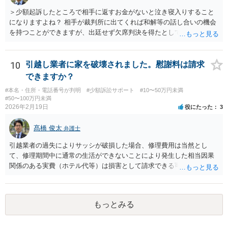
＞少額起訴したところで相手に返すお金がないと泣き寝入りすること
になりますよね？ 相手が裁判所に出てくれば和解等の話し合いの機会
を持つことができますが、出廷せず欠席判決を得たとしても、執行段
階で難航し、結局回収できない可能性も高いです。 ＞44万じゃ弁護士
にお願いして赤字になりますか？ 契約内容等によりますので一概には
言えませんが、上記のように回収が難しくなってしまう可能性もある
10
引越し業者に家を破壊されました。慰謝料は請求
ので、弁護士費用が無駄になってしまうリスクはあるでしょう。 ＞相
できますか？
手が嘘をついてお金を借りてるのは詐欺罪にはならないんですか？ ＞
#本名・住所・電話番号が判明
#少額訴訟サポート
#10〜50万円未満
詐欺になる可能性があって、被害者が何人かいてもそれだけだと警察
#50〜100万円未満
は動いてくれないんでしょうか？ 貴方に対して虚偽の事実を述べて借
2026年2月19日
役にたった
3
り入れた点などについて客観的に示すことができれば、詐欺の嫌疑は
生じるでしょうし、同一の手口による複数の被害者が他にもいること
髙橋 俊太
弁護士
が明白であれば、警察は動く可能性が高いです。
引越業者の過失によりサッシが破損した場合、修理費用は当然とし
て、修理期間中に通常の生活ができないことにより発生した相当因果
関係のある実費（ホテル代等）は損害として請求できる可能性があり
ます。他方、物損事故では原則として精神的苦痛に対する慰謝料は認
められにくく、「迷惑料」は法的には認容されにくい傾向です。ただ
し、新築直後で生活に重大な支障が生じる場合などは、交渉上、解決
もっとみる
金として一定額が上乗せされることはあり得るでしょう。まずは実費
の補償を明確に求めることが重要です。