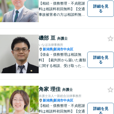
【相続・債務整理・不貞慰謝
詳細を見
料は相談料初回無料】【交通
る
事故被害者の方は相談料無料
（弁護士費用特約利用の場合
は除く）】気軽に相談してい
ただける弁護士になりたいと
思っています。
磯部 亘
弁護士
いなほ法律事務所
新潟県
新潟市中央区
|
【借金・債務整理は相談無
詳細を見
料】 【裁判所から届いた書類
る
に関する相談、受け取った督
促書・請求書・内容証明郵便
に関する相談は初回無料】
【提携駐車場有】 スピーディ
ーな対応を心がけておりま
角家 理佳
弁護士
す。相談先をお探しの方もお
弁護士法人一新総合法律事務所
気軽にご相談ください。
新潟県
新潟市中央区
|
【相続・債務整理・不貞慰謝
詳細を見
料は相談料初回無料】【交通
る