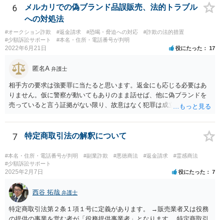
判断されれば、起訴されて公判となり、裁判官において有罪と判断さ
6
メルカリでの偽ブランド品誤販売、法的トラブル
れれば有罪判決となるでしょう。捜査の結果、検察官において起訴の
への対処法
必要があると判断されなければ、不起訴処分となり終了するでしょ
#オークション詐欺
#返金請求
#恐喝・脅迫への対応
#詐欺の法的措置
う。
#少額訴訟サポート
#本名・住所・電話番号が判明
2022年6月21日
役にたった
17
匿名A
弁護士
相手方の要求は強要罪に当たると思います。返金にも応じる必要はあ
りません。仮に警察が動いてもありのまま話せば、他に偽ブランドを
売っていると言う証拠がない限り、故意はなく犯罪は成立しないと判
断してもらえるでしょう。 そもそも鑑定も本当にしているか疑問で
す。本当にブランド品がほしくて損したと思うだけなら元の金額の返
金しか求めないはずですし、靴の機能性に問題がないなら「ブランド
7
特定商取引法の解釈について
品じゃないから履いていかなかった」という主張もまず通りません。
#本名・住所・電話番号が判明
#副業詐欺
#悪徳商法
#返金請求
#霊感商法
#少額訴訟サポート
2025年2月7日
役にたった
7
西谷 拓哉
弁護士
特定商取引法第２条１項１号に定義があります。 →販売業者又は役務
の提供の事業を営む者が「役務提供事業者」となります。 特定商取引