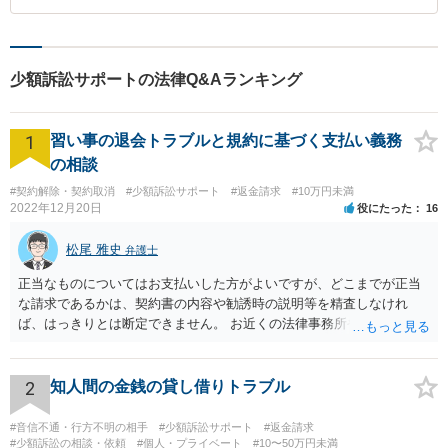
少額訴訟サポートの法律Q&Aランキング
1
習い事の退会トラブルと規約に基づく支払い義務
の相談
#契約解除・契約取消
#少額訴訟サポート
#返金請求
#10万円未満
2022年12月20日
役にたった
16
松尾 雅史
弁護士
正当なものについてはお支払いした方がよいですが、どこまでが正当
な請求であるかは、契約書の内容や勧誘時の説明等を精査しなけれ
ば、はっきりとは断定できません。 お近くの法律事務所や、市役所・
弁護士会の無料法律相談で詳しくお話をされた方がよいです また、消
費者生活センター(https://www.kokusen.go.jp/map/)も親身に相談に乗
ってくれますので、一度ご利用されることをおすすめします。
2
知人間の金銭の貸し借りトラブル
#音信不通・行方不明の相手
#少額訴訟サポート
#返金請求
#少額訴訟の相談・依頼
#個人・プライベート
#10〜50万円未満