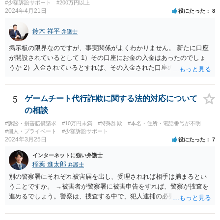
#少額訴訟サポート
#200万円以上
2024年4月21日
役にたった
8
鈴木 祥平
弁護士
掲示板の限界なのですが、事実関係がよくわかりません。 新たに口座
が開設されているとして 1）その口座にお金の入金はあったのでしょ
うか 2）入金されているとすれば、その入金された口座の資金は引き
出されていたり、第三者に送金されていたりするのでしょうか。 これ
がポイントですよね。口座を悪用する人は、「その口座に入ったお金
を手に入れる」ことが目的ですから、あなたがキャッシュカードを持
5
ゲームチート代行詐欺に関する法的対応について
っている場合には、キャッシュカードで引き出すことはあなたしかで
の相談
きませんから、できるとすれば、ネット上あるいはアプリ上で第三者
#訴訟・損害賠償請求
#10万円未満
#特殊詐欺
#本名・住所・電話番号が不明
に送金することくらいだと思います。あなたの名義の口座であるか
#個人・プライベート
#少額訴訟サポート
ら、お金の動きくらいは調べることが可能であると思います。 その上
2024年3月25日
役にたった
7
で、新しく開設した口座に資金が残っているのであれば、それを返せ
インターネットに強い弁護士
ばいいだけの話だと思いますし、残っていないのであれば、第三者に
稲葉 進太郎
弁護士
送金をされたか、引き出されたどちらかだと思います。第三者に送金
をされてしまっているのであれば、その資金を送金先に返金を求める
別の警察署にそれぞれ被害届を出し、受理されれば相手は捕まるとい
などの措置を講じる必要があるのではないでしょうか。
うことですか。 →被害者が警察署に被害申告をすれば、警察が捜査を
進めるでしょう。警察は、捜査する中で、犯人逮捕の必要と理由があ
ると判断すれば犯人を逮捕し、なければ逮捕せず在宅のままで捜査が
進行するでしょう。捜査の結果、検察官において起訴の必要があると