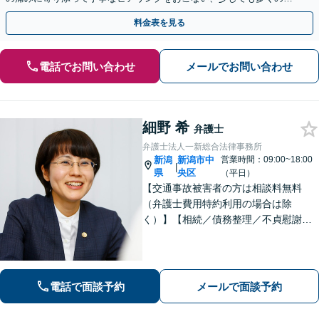
金が得られるよう尽力します！
料金表を見る
電話でお問い合わせ
メールでお問い合わせ
細野 希
弁護士
弁護士法人一新総合法律事務所
新潟
新潟市中
営業時間：09:00~18:00
|
県
央区
（平日）
【交通事故被害者の方は相談料無料
（弁護士費用特約利用の場合は除
く）】【相続／債務整理／不貞慰謝料
請求／労災は初回相談無料！】【労
働・雇用／労働災害は事故直後からサ
ポート！】あなたのお話を丁寧に聞
き、気持ちに寄り添いながら法的サポ
電話で面談予約
メールで面談予約
ートをいたします。