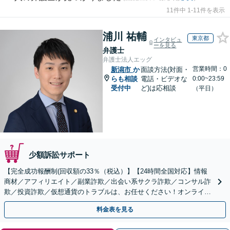
11件中 1-11件を表示
浦川 祐輔
東京都
インタビュ
ーを見る
弁護士
弁護士法人エッグ
営業時間：0
新潟市
か
面談方法(対面・
らも相談
電話・ビデオな
0:00~23:59
受付中
ど)は応相談
（平日）
少額訴訟サポート
【完全成功報酬制(回収額の33％（税込）】【24時間全国対応】情報
商材／アフィリエイト／副業詐欺／出会い系サクラ詐欺／コンサル詐
欺／投資詐欺／仮想通貨のトラブルは、お任せください！オンライン
のみで解決も可能！
料金表を見る