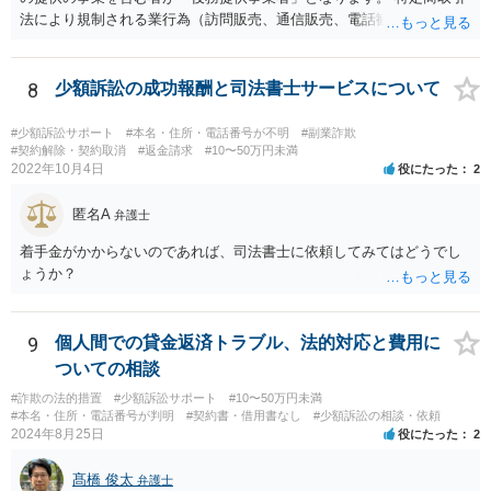
法により規制される業行為（訪問販売、通信販売、電話勧誘販売な
ど）を行うものは、広く同法の事業者に該当し、同法に定めるルール
を守る必要があります。
8
少額訴訟の成功報酬と司法書士サービスについて
#少額訴訟サポート
#本名・住所・電話番号が不明
#副業詐欺
#契約解除・契約取消
#返金請求
#10〜50万円未満
2022年10月4日
役にたった
2
匿名A
弁護士
着手金がかからないのであれば、司法書士に依頼してみてはどうでし
ょうか？
9
個人間での貸金返済トラブル、法的対応と費用に
ついての相談
#詐欺の法的措置
#少額訴訟サポート
#10〜50万円未満
#本名・住所・電話番号が判明
#契約書・借用書なし
#少額訴訟の相談・依頼
2024年8月25日
役にたった
2
髙橋 俊太
弁護士