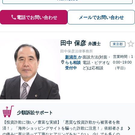
電話でお問い合わせ
メールでお問い合わせ
田中 保彦
弁護士
東京都
田中保彦法律事務所
営業時間：1
新潟市
か
面談方法(対面・
らも相談
電話・ビデオな
0:00~19:00
受付中
ど)は応相談
（平日）
少額訴訟サポート
【投資詐欺に強い／豊富な実績】「悪質な投資詐欺から被害者を救
済！」「海外ショッピングサイトを騙った詐欺に注意！」依頼者さま
の痛みに寄り添って丁寧なヒアリングをおこない、少しでも多くの返