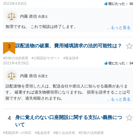
2023年4月8日
役にたった
16
内藤 政信
弁護士
無理ですね。 これで相談は終了します。
3
誤配送物の破棄、費用補填請求の法的可能性は？
#詐欺の法的措置
#少額訴訟サポート
#返金請求
2021年4月29日
役にたった
14
内藤 政信
弁護士
誤配達物を受領した人は、配送会社や差出人に知らせる義務がありま
す。 破棄すれば遺失物横領罪になりますね。 損害を請求することは可
能ですが、過失相殺されますね。
4
身に覚えのない口座開設に関する支払い義務につ
いて
#高額請求への対応
#返金請求
#振り込め詐欺
#詐欺の法的措置