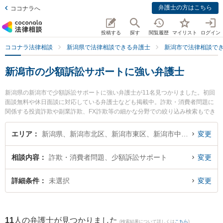
弁護士の方はこちら
ココナラへ
投稿する
探す
閲覧履歴
マイリスト
ログイン
ココナラ法律相談
新潟県で法律相談できる弁護士
新潟市で法律相談で
新潟市の少額訴訟サポートに強い弁護士
新潟県の新潟市で少額訴訟サポートに強い弁護士が11名見つかりました。初回
面談無料や休日面談に対応している弁護士なども掲載中。詐欺・消費者問題に
関係する投資詐欺や副業詐欺、FX詐欺等の細かな分野での絞り込み検索もでき
便利です。特に弁護士法人一新総合法律事務所の細野 希弁護士や弁護士法人一
新総合法律事務所の今井 慶貴弁護士、弁護士法人一新総合法律事務所の和田 光
エリア
新潟県、新潟市北区、新潟市東区、新潟市中央区、新潟市江南区、新潟市秋葉区、新潟市南区、新潟市西区、新潟市西蒲区
変更
弘弁護士のプロフィール情報や弁護士費用、強みなどが注目されています。
『新潟市で土日や夜間に発生した少額訴訟サポートのトラブルを今すぐに弁護
相談内容
詐欺・消費者問題、少額訴訟サポート
変更
士に相談したい』『少額訴訟サポートのトラブル解決の実績豊富な近くの弁護
士を検索したい』『初回相談無料で少額訴訟サポートを法律相談できる新潟市
内の弁護士に相談予約したい』などでお困りの相談者さんにおすすめです。
詳細条件
未選択
変更
11
人の弁護士が見つかりました
(検索結果について詳しくは
こちら
)