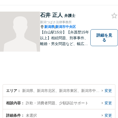
石井 正人
弁護士
新潟つばさ法律事務所
新潟県
新潟市中央区
|
【白山駅15分】【弁護歴15年
詳細を見
以上】相続問題、刑事事件、
る
離婚・男女問題など、幅広い
分野で実績多数！メリット・
デメリットをしっかりご説明
し、納得していただける解決
を目指します。まずはお気軽
にご相談を！【著書多数！】
エリア
新潟県、新潟市北区、新潟市東区、新潟市中央区、新潟市江南区、新潟市秋葉区、新潟市南区、新潟市西区、新潟市西蒲区
変更
相談内容
詐欺・消費者問題、少額訴訟サポート
変更
詳細条件
未選択
変更