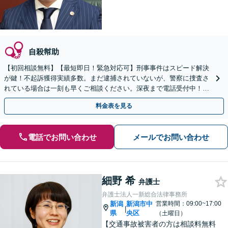
自殺幇助
【初回相談無料】【最短即日！緊急対応可】刑事事件はスピード解決
が鍵！不起訴獲得実績多数。まだ逮捕されていないが、警察に捜査さ
れている場合は一刻も早くご相談ください。深夜まで電話受付中！痴
漢／盗撮／のぞき／その他性犯罪など
料金表を見る
電話でお問い合わせ
メールでお問い合わせ
細野 希
弁護士
弁護士法人一新総合法律事務所
新潟
新潟市中
営業時間：09:00~17:00
|
県
央区
（土曜日）
【交通事故被害者の方は相談料無料