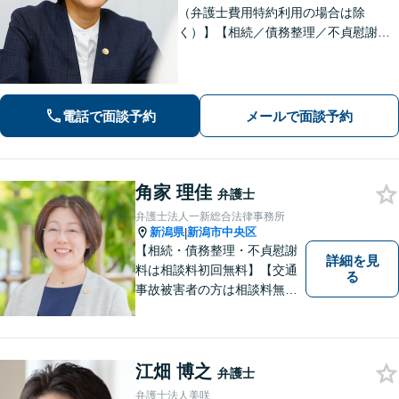
（弁護士費用特約利用の場合は除
く）】【相続／債務整理／不貞慰謝料
請求／労災は初回相談無料！】【労
働・雇用／労働災害は事故直後からサ
ポート！】あなたのお話を丁寧に聞
き、気持ちに寄り添いながら法的サポ
電話で面談予約
メールで面談予約
ートをいたします。
角家 理佳
弁護士
弁護士法人一新総合法律事務所
新潟県
新潟市中央区
|
【相続・債務整理・不貞慰謝
詳細を見
料は相談料初回無料】【交通
る
事故被害者の方は相談料無料
（弁護士費用特約利用の場合
は除く）】【土曜相談可】
「しんなら強い」弁護士にな
るため日々研鑽を積んでいま
江畑 博之
弁護士
す
弁護士法人美咲