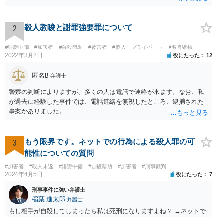
あり反省しており、相手にも謝ったが、非公開のダイレクトメッセー
ジでのやりとりなので、公然性がないことが明らかなので、名誉毀損
や侮辱には当たらないと考えているが、相手は何らかの理由で公然性
2
殺人教唆と謝罪強要罪について
があると言っているのか」と反省の意を示しつつ、なぜ警察が連絡し
てきたのか尋ねることが考えられます。
#誹謗中傷
#加害者
#自殺幇助
#被害者
#個人・プライベート
#名誉毀損
2022年3月2日
役にたった
12
匿名B
弁護士
警察の判断によりますが、多くの人は電話で連絡が来ます。なお、私
が過去に経験した事件では、電話連絡を無視したところ、逮捕された
事案がありました。
3
もう限界です。ネットでの行為による殺人罪の可
能性についての質問
#加害者
#殺人未遂
#誹謗中傷
#自殺幇助
#加害者
#刑事裁判
2024年4月5日
役にたった
7
刑事事件に強い弁護士
稲葉 進太郎
弁護士
もし相手が自殺してしまったら私は死刑になりますよね？ →ネットで