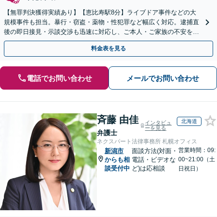
【無罪判決獲得実績あり】【恵比寿駅8分】ライブドア事件などの大
規模事件も担当。暴行・窃盗・薬物・性犯罪など幅広く対応。逮捕直
後の即日接見・示談交渉も迅速に対応し、ご本人・ご家族の不安を最
小限に抑えます。【初回相談可能】【WEB面談可能】
料金表を見る
電話でお問い合わせ
メールでお問い合わせ
斉藤 由佳
北海道
インタビュ
ーを見る
弁護士
ネクスパート法律事務所 札幌オフィス
営業時間：09:
新潟市
面談方法(対面・
からも相
電話・ビデオな
00~21:00（土
談受付中
ど)は応相談
日祝日）