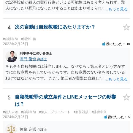
の記事投稿が殺人の実行行為といえる可能性はあまり考えられず、殺
人になったり死刑になったりすることはあまり考えられないように思
います。
4
次の言動は自殺教唆にあたりますか？
#自殺幇助
#誹謗中傷
2022年2月25日
役にたった
10
刑事事件に強い弁護士
濵門 俊也
弁護士
そもそも自殺教唆には該当しません。なぜなら，第三者という方がす
でに自殺意思を有しているからです。自殺意思のない者を唆している
わけではないからです。 ただ，第三者が実際に自殺した場合，あなた
の言動が自殺幇助に該当し得る可能性はあります。
5
自殺教唆罪の成立条件とLINEメッセージの影響
は？
#殺人未遂
#自殺幇助
#個人・プライベート
#名誉毀損
#誹謗中傷
2024年2月26日
役にたった
5
佐藤 充崇
弁護士