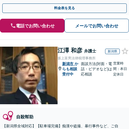
料金表を見る
電話でお問い合わせ
メールでお問い合わせ
江澤 和彦
弁護士
新潟県
坂上富男法律税理事務所
営業時
新潟市
か
面談方法(対面・電
らも相談
話・ビデオなど)は
間：本日
受付中
応相談
定休日
自殺幇助
【新潟県全域対応】【駐車場完備】痴漢や盗撮、暴行事件など、ご自