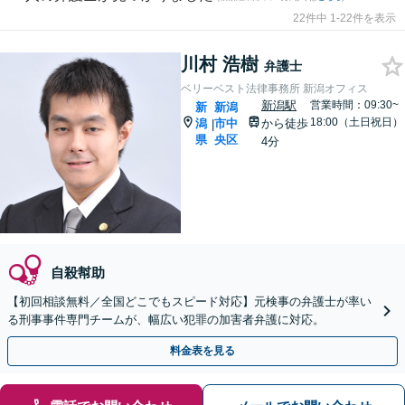
22件中 1-22件を表示
川村 浩樹
弁護士
ベリーベスト法律事務所 新潟オフィス
新潟駅
営業時間：09:30~
新
新潟
18:00（土日祝日）
潟
市中
から徒歩
|
県
央区
4分
自殺幇助
【初回相談無料／全国どこでもスピード対応】元検事の弁護士が率い
る刑事事件専門チームが、幅広い犯罪の加害者弁護に対応。
料金表を見る