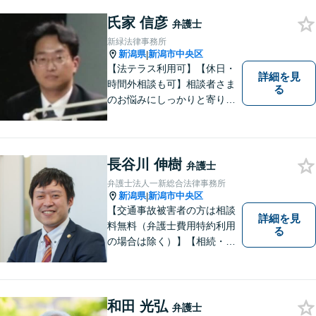
氏家 信彦
弁護士
新緑法律事務所
新潟県
新潟市中央区
|
【法テラス利用可】【休日・
詳細を見
時間外相談も可】相談者さま
る
のお悩みにしっかりと寄り添
い、ともに解決の方法を模索
してまいります。お悩みが法
律問題でない場合も、他士
業・行政窓口など適切な相談
長谷川 伸樹
弁護士
先をご紹介しています。
弁護士法人一新総合法律事務所
新潟県
新潟市中央区
|
【交通事故被害者の方は相談
詳細を見
料無料（弁護士費用特約利用
る
の場合は除く）】【相続・債
務整理・労災・不貞慰謝料は
相談料初回無料】【土曜相談
可】あなたのパートナーとし
てお力になります
和田 光弘
弁護士