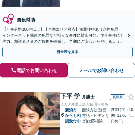
自殺幇助
【刑事分野300件以上】【全国エリア対応】無罪獲得あり◎性犯罪、
インターネット関連の犯罪など様々な事件に対応可能。少年事件にも
注力。相談者さまのご負担を軽減し、早期にご安心いただけるよう尽
力します【遠方のご依頼可】【裁判員裁判の経験あり】
料金表を見る
電話でお問い合わせ
メールでお問い合わせ
下平 学
弁護士
長野県
ミカタ弁護士法人 飯田事務所
営業時間：10:
新潟市
面談方法(対面・
からも相
電話・ビデオな
00~22:00（土
談受付中
ど)は応相談
日祝日）