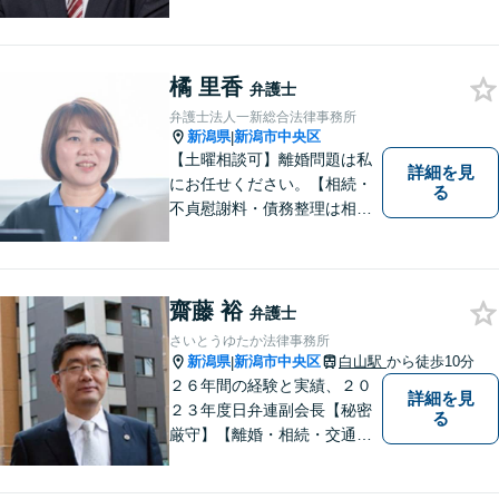
収・労働問題などに注力！お
話をじっくりと伺い、誠実に
対応します。【相続・債務整
理・不貞慰謝料は相談料初回
橘 里香
弁護士
無料】
弁護士法人一新総合法律事務所
新潟県
新潟市中央区
|
【土曜相談可】離婚問題は私
詳細を見
にお任せください。【相続・
る
不貞慰謝料・債務整理は相談
料初回無料】【交通事故被害
者の方は相談料無料（弁護士
費用特約利用の場合は除
く）】
齋藤 裕
弁護士
さいとうゆたか法律事務所
新潟県
新潟市中央区
白山駅
から徒歩10分
|
２６年間の経験と実績、２０
詳細を見
２３年度日弁連副会長【秘密
る
厳守】【離婚・相続・交通事
故・労働事件は初回相談無
料】【土日相談可能】