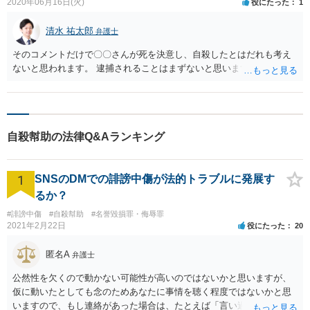
2020年06月16日(火)
役にたった
1
清水 祐太郎
弁護士
そのコメントだけで〇〇さんが死を決意し、自殺したとはだれも考え
ないと思われます。 逮捕されることはまずないと思います。
自殺幇助の法律Q&Aランキング
1
SNSのDMでの誹謗中傷が法的トラブルに発展す
るか？
#誹謗中傷
#自殺幇助
#名誉毀損罪・侮辱罪
2021年2月22日
役にたった
20
匿名A
弁護士
公然性を欠くので動かない可能性が高いのではないかと思いますが、
仮に動いたとしても念のためあなたに事情を聴く程度ではないかと思
いますので、もし連絡があった場合は、たとえば「言い過ぎた部分が