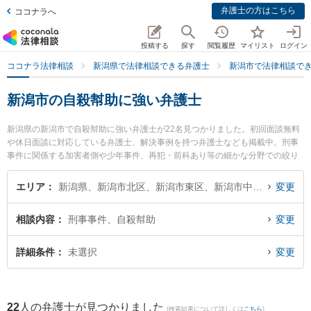
弁護士の方はこちら
ココナラへ
投稿する
探す
閲覧履歴
マイリスト
ログイン
ココナラ法律相談
新潟県で法律相談できる弁護士
新潟市で法律相談で
新潟市の自殺幇助に強い弁護士
新潟県の新潟市で自殺幇助に強い弁護士が22名見つかりました。初回面談無料
や休日面談に対応している弁護士、解決事例を持つ弁護士なども掲載中。刑事
事件に関係する加害者側や少年事件、再犯・前科あり等の細かな分野での絞り
込み検索もでき便利です。特にベリーベスト法律事務所 新潟オフィスの川村 浩
樹弁護士やグラディアトル法律事務所 新潟オフィスの清水 祐太郎弁護士、弁護
エリア
新潟県、新潟市北区、新潟市東区、新潟市中央区、新潟市江南区、新潟市秋葉区、新潟市南区、新潟市西区、新潟市西蒲区
変更
士法人美咲の江幡 賢弁護士のプロフィール情報や弁護士費用、強みなどが注目
されています。『新潟市で土日や夜間に発生した自殺幇助のトラブルを今すぐ
相談内容
刑事事件、自殺幇助
変更
に弁護士に相談したい』『自殺幇助のトラブル解決の実績豊富な近くの弁護士
を検索したい』『初回相談無料で自殺幇助を法律相談できる新潟市内の弁護士
に相談予約したい』などでお困りの相談者さんにおすすめです。
詳細条件
未選択
変更
22
人の弁護士が見つかりました
(検索結果について詳しくは
こちら
)