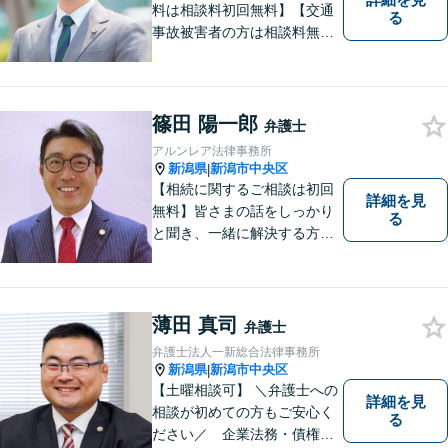
料は相談料初回無料】【交通
る
事故被害者の方は相談料無料
（弁護士費用特約利用の場合
は除く）】気軽に相談してい
ただける弁護士になりたいと
思っています。
篠田 陽一郎
弁護士
アルンレア法律事務所
新潟県
新潟市中央区
|
【相続に関するご相談は初回
詳細を見
無料】皆さまの話をしっかり
る
と聞き、一緒に解決する方法
を探します。
薄田 真司
弁護士
弁護士法人一新総合法律事務所
新潟県
新潟市中央区
|
【土曜相談可】 ＼弁護士への
詳細を見
相談が初めての方もご安心く
る
ださい／ 企業法務・債権回