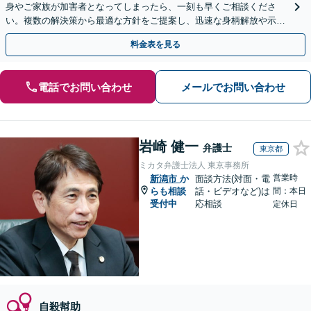
身やご家族が加害者となってしまったら、一刻も早くご相談くださ
い。複数の解決策から最適な方針をご提案し、迅速な身柄解放や示談
交渉に向けて全力で動きます。【東三条駅徒歩10分】
料金表を見る
電話でお問い合わせ
メールでお問い合わせ
岩崎 健一
弁護士
東京都
ミカタ弁護士法人 東京事務所
営業時
新潟市
か
面談方法(対面・電
らも相談
話・ビデオなど)は
間：本日
受付中
応相談
定休日
自殺幇助