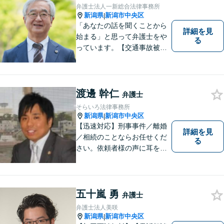
弁護士法人一新総合法律事務所
新潟県
新潟市中央区
|
「あなたの話を聞くことから
詳細を見
始まる」と思って弁護士をや
る
っています。【交通事故被害
者の方は相談料無料（弁護士
費用特約利用の場合は除
く）】【相続・債務整理・労
災・不貞慰謝料は相談料初回
渡邊 幹仁
弁護士
無料】【顧問先企業300社以
そらいろ法律事務所
上】
新潟県
新潟市中央区
|
【迅速対応】刑事事件／離婚
詳細を見
／相続のことならお任せくだ
る
さい。依頼者様の声に耳を傾
けることがモットーです。い
つでもあなたの味方となり、
解決へと導きます。お困りご
とはすぐにご相談ください。
五十嵐 勇
弁護士
弁護士法人美咲
新潟県
新潟市中央区
|