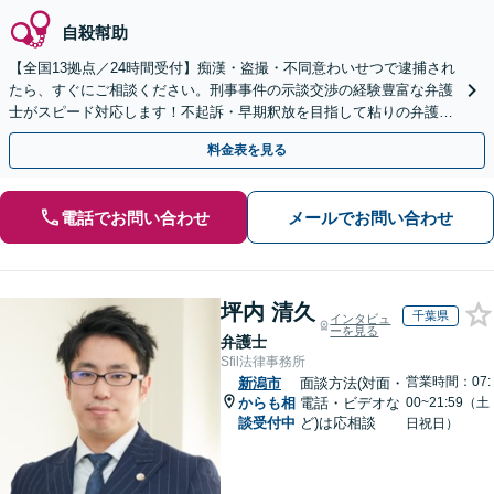
自殺幇助
【全国13拠点／24時間受付】痴漢・盗撮・不同意わいせつで逮捕され
たら、すぐにご相談ください。刑事事件の示談交渉の経験豊富な弁護
士がスピード対応します！不起訴・早期釈放を目指して粘りの弁護活
動を行います。
料金表を見る
電話でお問い合わせ
メールでお問い合わせ
坪内 清久
千葉県
インタビュ
ーを見る
弁護士
Sfil法律事務所
営業時間：07:
新潟市
面談方法(対面・
からも相
電話・ビデオな
00~21:59（土
談受付中
ど)は応相談
日祝日）