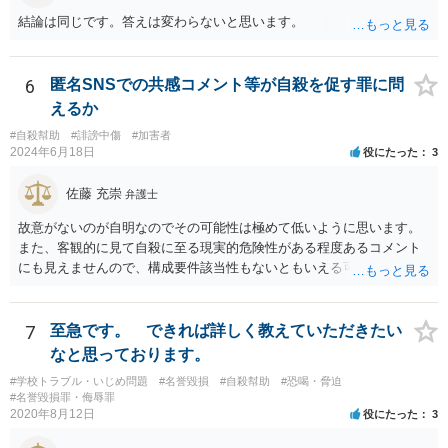
結論は同じです。答えは変わらないと思います。
6
匿名SNSでの共感コメント等が自殺を促す罪に問
えるか
#自殺幇助
#誹謗中傷
#加害者
2024年6月18日
役にたった
3
佐藤 充崇
弁護士
故意がないのが自明なのでその可能性は極めて低いように思います。
また、客観的に見て自殺に至る現実的危険性がある程度あるコメント
にも見えませんので、構成要件該当性もないともいえる可能性は高い
と思います。
7
至急です。 できれば詳しく教えていただきたい
なと思っております。
#学校トラブル・いじめ問題
#名誉毀損
#自殺幇助
#恐喝・脅迫
#名誉毀損罪・侮辱罪
2020年8月12日
役にたった
3