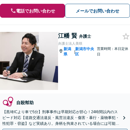
電話でお問い合わせ
メールでお問い合わせ
江幡 賢
弁護士
弁護士法人美咲
新潟
新潟市中央
営業時間：本日定休
|
県
区
日
自殺幇助
【黒埼ICより車で5分】刑事事件は早期対応が肝心！24時間以内のス
ピード対応【道路交通法違反・風営法違反・傷害・暴行・薬物事犯・
性犯罪・窃盗】など実績あり。身柄を拘束されている場合には可能な
限り接見し、丁寧な説明と迅速な対応しています。