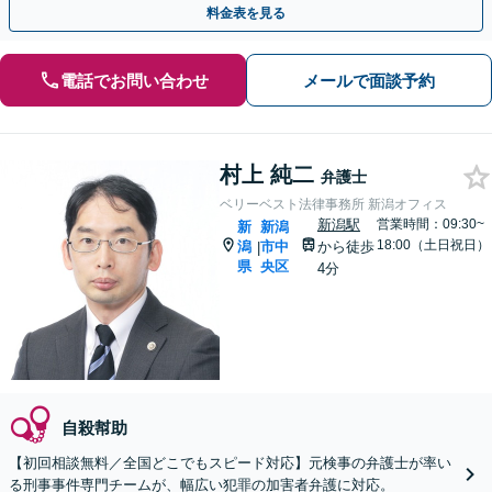
料金表を見る
電話でお問い合わせ
メールで面談予約
村上 純二
弁護士
ベリーベスト法律事務所 新潟オフィス
新潟駅
営業時間：09:30~
新
新潟
18:00（土日祝日）
潟
市中
から徒歩
|
県
央区
4分
自殺幇助
【初回相談無料／全国どこでもスピード対応】元検事の弁護士が率い
る刑事事件専門チームが、幅広い犯罪の加害者弁護に対応。