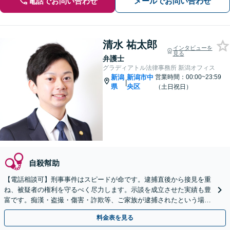
電話でお問い合わせ
メールでお問い合わせ
清水 祐太郎
インタビューを
見る
弁護士
グラディアトル法律事務所 新潟オフィス
新潟
新潟市中
営業時間：00:00~23:59
|
県
央区
（土日祝日）
自殺幇助
【電話相談可】刑事事件はスピードが命です。逮捕直後から接見を重
ね、被疑者の権利を守るべく尽力します。示談を成立させた実績も豊
富です。痴漢・盗撮・傷害・詐欺等、ご家族が逮捕されたという場
合、一刻も早くお電話ください。
料金表を見る