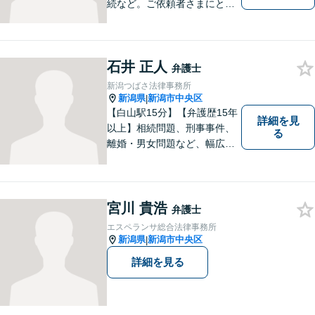
続など。ご依頼者さまにとっ
てのベストは何かを常に考え
て全力でサポートいたしま
す。難しい専門用語は使わ
石井 正人
ず、わかりやすくご説明しま
弁護士
す。お気軽にご相談ください
新潟つばさ法律事務所
【子連れ相談可】
新潟県
新潟市中央区
|
【白山駅15分】【弁護歴15年
詳細を見
以上】相続問題、刑事事件、
る
離婚・男女問題など、幅広い
分野で実績多数！メリット・
デメリットをしっかりご説明
し、納得していただける解決
を目指します。まずはお気軽
宮川 貴浩
弁護士
にご相談を！【著書多数！】
エスペランサ総合法律事務所
新潟県
新潟市中央区
|
詳細を見る