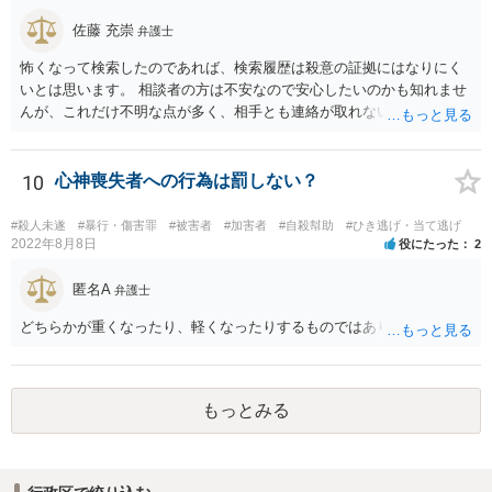
詐欺？とか、そんな依頼を引き受ける弁護士はいるだろうかと。 ただ
し、うっかり「ﾀﾋね」とか書き込むと、自殺教唆罪が成立する可能性
佐藤 充崇
弁護士
がありますので気をつけてください。無視と運営への通報が現実的な
怖くなって検索したのであれば、検索履歴は殺意の証拠にはなりにく
対応でしょう。
いとは思います。 相談者の方は不安なので安心したいのかも知れませ
んが、これだけ不明な点が多く、相手とも連絡が取れないとなると、
多分相談者の方が安心する結論は出せないでしょう。気持ちはお察し
しますが・・・ それでもどうしても気になるようなら、弁護士に予約
取って相談すべきです。 正直、今後こういうことをしないよう気を付
10
心神喪失者への行為は罰しない？
けて、あとは警察が来たり民事訴訟の訴状等が家に届いたらその時考
えるしかないように思います。
#殺人未遂
#暴行・傷害罪
#被害者
#加害者
#自殺幇助
#ひき逃げ・当て逃げ
2022年8月8日
役にたった
2
匿名A
弁護士
どちらかが重くなったり、軽くなったりするものではありません。
もっとみる