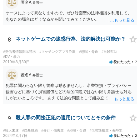
匿名A
弁護士
ケースによって異なりますので、ぜひ対面型の法律相談を利用して、
あなたの場合はどうなるかを聞いてみてください。
8
ネットゲームでの迷惑行為、法的解決は可能か？
#発信者情報開示請求
#マッチングアプリ詐欺
#恐喝・脅迫
#自殺幇助
#DV・暴力
2019年8月30日
役にたった
7
匿名A
弁護士
犯罪に関わらない限り警察は動きませんし、名誉毀損・プライバシー
侵害などに基づく損害賠償などの法的問題ではない限り弁護士も対応
しがたいところです。 あえて法的な問題として組み立てれば、迷惑な
画像を送られたことによる精神的苦痛に対して慰謝料を求めることも
考えられますが、発信者情報開示などで加害者の住所氏名を特定する
には最低でも３０万円以上の弁護士費用は必要になってくるかと思い
9
殺人罪の間接正犯の適用についてとその条件
ます。ゲームではなく弁護士に課金しても、さほど面白くないのでは
ないですか。 逆に費用の点からして、加害者が訴訟を考えているとか
#殺人未遂
#自殺幇助
#暴行・傷害罪
#恐喝・脅迫
#名誉毀損罪・侮辱罪
の話も、かなりの高確率でマユツバかなと思います。ゲーム内の結婚
2024年3月7日
役にたった
2