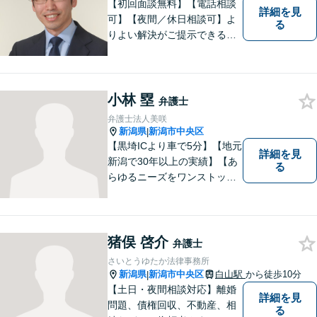
【初回面談無料】【電話相談
詳細を見
可】【夜間／休日相談可】よ
る
りよい解決がご提示できるよ
う、全力でサポートさせてい
ただきます。お困りの方は、
お気軽にご相談ください。
小林 塁
弁護士
弁護士法人美咲
新潟県
新潟市中央区
|
【黒埼ICより車で5分】【地元
詳細を見
新潟で30年以上の実績】【あ
る
らゆるニーズをワンストップ
でサポート】依頼者の方々の
ご要望をしっかりと聞き、そ
れを実現できるよう、最大限
の努力をいたします。
猪俣 啓介
弁護士
さいとうゆたか法律事務所
新潟県
新潟市中央区
白山駅
から徒歩10分
|
【土日・夜間相談対応】離婚
詳細を見
問題、債権回収、不動産、相
る