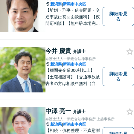
新潟県
新潟市中央区
|
【離婚・刑事・借金問題・交
詳細を見
通事故は初回面談無料】【夜
る
間応相談】【無料駐車場完
備】明確かつリーズナブルな
料金をご提案。難しい法律用
語も丁寧に解説いたします。
個人の方も法人の方も、お気
今井 慶貴
弁護士
軽にご相談ください。
弁護士法人一新総合法律事務所
新潟県
新潟市中央区
|
【顧問先企業300社以上】
詳細を見
【土曜相談可】【交通事故被
る
害者の方は相談料無料（弁護
士費用特約利用の場合は除
く）】【相続・債務整理・労
災・不貞慰謝料は相談料初回
無料】
中澤 亮一
弁護士
弁護士法人一新総合法律事務所 上越事務所
新潟県
新潟市中央区
|
【相続・債務整理・不貞慰謝
詳細を見