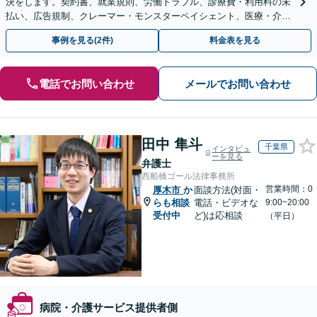
決をします。契約書、就業規則、労働トラブル、診療費・利用料の未
払い、広告規制、クレーマー・モンスターペイシェント、医療・介護
事故などに対応【顧問契約あり】
事例を見る(2件)
料金表を見る
電話でお問い合わせ
メールでお問い合わせ
田中 隼斗
千葉県
インタビュ
ーを見る
弁護士
西船橋ゴール法律事務所
営業時間：0
厚木市
か
面談方法(対面・
らも相談
電話・ビデオな
9:00~20:00
受付中
ど)は応相談
（平日）
病院・介護サービス提供者側