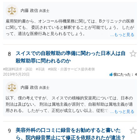
内藤 政信
弁護士
雇用契約書から、オンコール待機業務に関しては、Bクリニックの医療
に関しても、 委託されていると解釈することが可能でしょう。 したが
って、適法な医療行為と見られるでしょう。
8
スイスでの自殺幇助の準備に関わった日本人は自
殺幇助罪に問われるのか
#慰謝料請求・訴訟
#示談
#病院・介護サービス提供者側
2019年5月20日
役にたった
4
内藤 政信
弁護士
以下、僕の考えですが、 スイスでの積極的安楽死については、日本の
刑法は及ばない。 刑法は属地主義が原則で、自殺幇助は属地主義が適
用される。 したがって、正犯が成立しない以上、従犯である幇助は成
立しな い。 スイスの法律はしりませんが、 おそらく幇助者が問われ
ることはないでしょう。 ほかに日本で成立するような犯罪はないでし
ょう。 遺灰についてはわかりません。おそらく薬物の検査はあるかも
9
美容外科の口コミに録音をお勧めすると書いた
し れませんが、禁製品にはあたらないでしょう。
ら、院内録音禁止にて修正を依頼されたが違法？