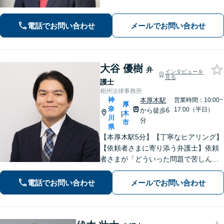
のお役に立ちたい。企業法務・不動
産・インターネット問題など幅広い分
電話でお問い合わせ
メールでお問い合わせ
野に対応可能です。【休日・夜間対
応】
大谷 優樹
弁
インタビューを
見る
護士
相州法律事務所
神
本厚木駅
営業時間：10:00~
厚
奈
17:00（平日）
から徒歩6
木
|
川
分
市
県
【本厚木駅5分】【丁寧なヒアリング】
【依頼者さまに寄り添う弁護士】依頼
者さまが「どういった問題で苦しんで
いるのか」「最終的にどのような未来
を望んでいるのか」を丁寧に伺い、最
電話でお問い合わせ
メールでお問い合わせ
善の解決策をご提案します。お気軽に
ご相談ください。【休日・夜間対応】