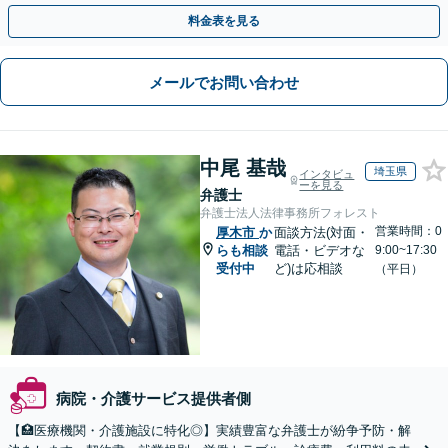
料金表を見る
メールでお問い合わせ
中尾 基哉
埼玉県
インタビュ
ーを見る
弁護士
弁護士法人法律事務所フォレスト
営業時間：0
厚木市
か
面談方法(対面・
らも相談
電話・ビデオな
9:00~17:30
受付中
ど)は応相談
（平日）
病院・介護サービス提供者側
【🏥医療機関・介護施設に特化◎】実績豊富な弁護士が紛争予防・解