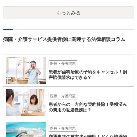
かは少し調べてみてはいかがでしょうか。 グループホームは基本的に
要支援者自身が自立して生活する（その責任も負担する）ことを前提
もっとみる
とした支援システムなので、今回のように障がい者による損害や費用
が発生するたびに運営会社が負担するということはシステム的にも経
営的にも不可能に近いと思います。 なかなか重度になってくると受入
れてくれるグループホームも少ないのでおっしゃるように揉めない方
がよく、むしろ職員を増やして対応するとのことで悪くない対応のグ
病院・介護サービス提供者側に関連する法律相談コラム
ループホームの方だとも思います。 なので、方法としては冒頭のよう
に保険しかないかなと思いますが、成人の障がい者向けの損害保険が
あるかどうかですね。 あと、家での生活では出なかった他害行動（暴
力）がでたというお話ですが、それは、現在のグループホームの生活
医療・介護問題
に対するお子さんのストレスが出ている可能性も高いところです。 な
患者が歯科治療の予約をキャンセル！損
ので、まだそのグループホームに入って日が浅いなどの場合には、も
害賠償請求はできる？
う少し様子を見るしかありませんが、時間が経っているのに２度目の
他害行動があったということであれば、問題は思ったより深刻かもし
れません。 いずれにせよ、一度職員の方と暴力が生じた際の事実経緯
医療・介護問題
を確認し、またその直近に何か変化がなかったかなどのお子さんの障
患者からの一方的な契約解除！受領済み
がい特性に照らした原因分析をしてみると再発防止策が浮かぶかもし
の費用の返還義務は？
れません。
医療・介護問題
交通事故の被害者が来院！どんな補綴物