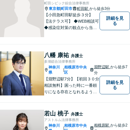
町田シビック綜合法律事務所
東京都
町田市
町田駅
から徒歩3分
|
【小田急町田駅徒歩３分】
詳細を見
【法テラス可】 ◆WEB相談可
る
◆感染症対策の観点から当面
の間、WEB相談も行います。
八幡 康祐
弁護士
多湖総合法律事務所
淵野辺駅
から徒歩7
神奈川
相模原市中央
|
県
区
分
【淵野辺駅7分】【初回３０分
詳細を見
相談無料】困った時に一番頼
る
りになる存在となれるよう、
皆様のご事情に寄り添った問
題解決を心がけております。
お電話の際に『ココナラ経由
若山 桃子
弁護士
で八幡弁護士に相談希望』と
アストルム法律事務所
お伝え下さい。
相模原駅
から徒歩2
神奈川
相模原市中央
|