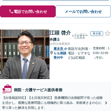
電話でお問い合わせ
メールでお問い合わせ
江頭 啓介
東京都
インタビュ
ーを見る
弁護士
永岡法律事務所
営業時間：1
厚木市
か
面談方法(対面・
らも相談
電話・ビデオな
0:00~22:00
受付中
ど)は応相談
（平日）
病院・介護サービス提供者側
【出張相談対応】【土日祝日対応】 医療機関の法律顧問で培った経験
を活かし、困難な医療問題にも積極的に取り組み、依頼者さまの心に
寄り添った解決を目指します。