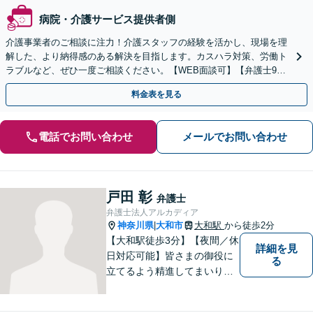
病院・介護サービス提供者側
介護事業者のご相談に注力！介護スタッフの経験を活かし、現場を理
解した、より納得感のある解決を目指します。カスハラ対策、労働ト
ラブルなど、ぜひ一度ご相談ください。【WEB面談可】【弁護士9人
が在籍する事務所】【藤沢駅2分】
料金表を見る
電話でお問い合わせ
メールでお問い合わせ
戸田 彰
弁護士
弁護士法人アルカディア
神奈川県
大和市
大和駅
から徒歩2分
|
【大和駅徒歩3分】【夜間／休
詳細を見
日対応可能】皆さまの御役に
る
立てるよう精進してまいりま
す。借金問題／刑事事件／相
続問題／離婚問題／企業法務