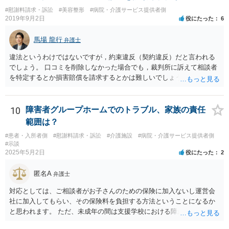
#慰謝料請求・訴訟
#美容整形
#病院・介護サービス提供者側
2019年9月2日
役にたった
6
馬場 龍行
弁護士
違法というわけではないですが，約束違反（契約違反）だと言われる
でしょう。 口コミを削除しなかった場合でも，裁判所に訴えて相談者
を特定するとか損害賠償を請求するとかは難しいでしょう。
10
障害者グループホームでのトラブル、家族の責任
範囲は？
#患者・入所者側
#慰謝料請求・訴訟
#介護施設
#病院・介護サービス提供者側
#示談
2025年5月2日
役にたった
2
匿名A
弁護士
対応としては、ご相談者がお子さんのための保険に加入ないし運営会
社に加入してもらい、その保険料を負担する方法ということになるか
と思われます。 ただ、未成年の間は支援学校における障がい児向けの
損害賠償保険があるのですが、成人になってからはそれがあるかどう