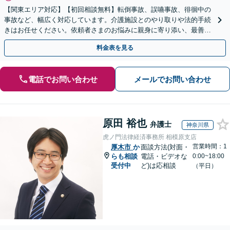
【関東エリア対応】【初回相談無料】転倒事故、誤嚥事故、徘徊中の
事故など、幅広く対応しています。介護施設とのやり取りや法的手続
きはお任せください。依頼者さまのお悩みに親身に寄り添い、最善の
結果が得られるように尽力いたします。
料金表を見る
電話でお問い合わせ
メールでお問い合わせ
原田 裕也
弁護士
神奈川県
虎ノ門法律経済事務所 相模原支店
営業時間：1
厚木市
か
面談方法(対面・
らも相談
電話・ビデオな
0:00~18:00
受付中
ど)は応相談
（平日）