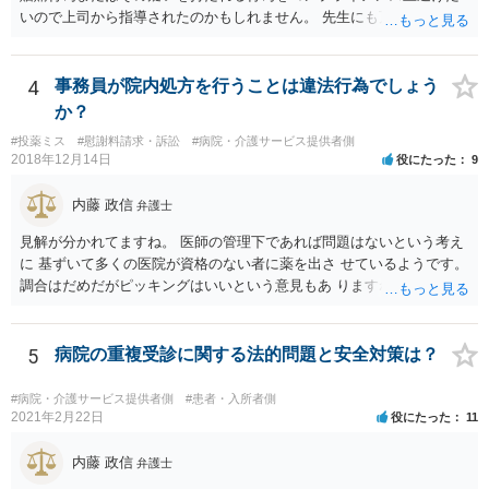
いので上司から指導されたのかもしれません。 先生にも万一迷惑をか
けることになってはいけないと。
4
事務員が院内処方を行うことは違法行為でしょう
か？
#投薬ミス
#慰謝料請求・訴訟
#病院・介護サービス提供者側
2018年12月14日
役にたった
9
内藤 政信
弁護士
見解が分かれてますね。 医師の管理下であれば問題はないという考え
に 基ずいて多くの医院が資格のない者に薬を出さ せているようです。
調合はだめだがピッキングはいいという意見もあ りますね。 また患者
の負担軽減のために、薬剤師なく院内 処方を積極的に進めてる医者も
いますね。 院外とではかなり金額が低くなるようです。 したがって、
違法とは断じきれないですね。 あなたが罪になることは、まったくあ
5
病院の重複受診に関する法的問題と安全対策は？
りません。 やめるなら、２週間ルールにのっとってやめたほう がいい
でしょう。
#病院・介護サービス提供者側
#患者・入所者側
2021年2月22日
役にたった
11
内藤 政信
弁護士