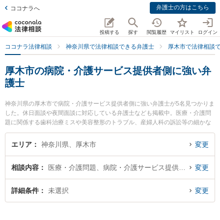
弁護士の方はこちら
ココナラへ
投稿する
探す
閲覧履歴
マイリスト
ログイン
ココナラ法律相談
神奈川県で法律相談できる弁護士
厚木市で法律相談
厚木市の病院・介護サービス提供者側に強い弁
護士
神奈川県の厚木市で病院・介護サービス提供者側に強い弁護士が5名見つかりま
した。休日面談や夜間面談に対応している弁護士なども掲載中。医療・介護問
題に関係する歯科治療ミスや美容整形のトラブル、産婦人科の訴訟等の細かな
分野での絞り込み検索もでき便利です。特にAYU総合法律事務所の白鳥 佑記弁
護士や相州法律事務所の大谷 優樹弁護士、ジン法律事務所弁護士法人の伏木 壮
エリア
神奈川県、厚木市
変更
太弁護士のプロフィール情報や弁護士費用、強みなどが注目されています。
『厚木市で土日や夜間に発生した病院・介護サービス提供者側のトラブルを今
相談内容
医療・介護問題、病院・介護サービス提供者側
変更
すぐに弁護士に相談したい』『病院・介護サービス提供者側のトラブル解決の
実績豊富な近くの弁護士を検索したい』『初回相談無料で病院・介護サービス
提供者側を法律相談できる厚木市内の弁護士に相談予約したい』などでお困り
詳細条件
未選択
変更
の相談者さんにおすすめです。