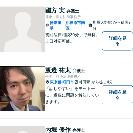
など、幅広く対応可能。【地
域に根ざした弁護士】法律ト
國方 実
弁護士
ラブルでお悩みの方は、お気
德永・國方法律事務所
軽にご相談ください。
相模大野駅
から徒歩7
神奈川
相模原市南
|
県
区
分
初回法律相談30分まで無料。
詳細を見
土日対応可能。
る
渡邉 祐太
弁護士
松本・渡邉法律事務所
東京都
町田市
町田駅
から徒歩4分
|
「話しやすい」をモットー
詳細を見
に、迅速に問題を解決してい
る
きます。
内堀 優作
弁護士