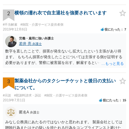
術のミスの「せいで」仕事を休まなければならなくなったこと ③ 手
術のミスの「せいで」マスクが外せなくなったこと ④ 仕事を休まな
ければならなくなった「せいで」休業損害が発生したこと ⑤ マスク
2
横領の濡れ衣で自主退社を強要されています
を外せなくなった「せいで」経済的に評価できる精神的な損害が発生
したこと 「せいで」と強調した点が，内藤先生のご指摘なさる「相当
#不当解雇
#病院・介護サービス提供者側
因果関係」です。 手術のミスと関係のないことまでは責任追及ができ
2019年12月6日
役にたった
7
ないということです。 手術のミスの結果，手術前と比べて見た目が著
労働・雇用に強い弁護士
しく悪くなってしまったとか， 手術のミスの結果，入院期間が延びて
若井 亮
弁護士
しまったとかいう事情があれば， 追加請求が可能な余地があります。
数字を直したことで、損害が発生ないし拡大したという主張があり得
ただし，手術代の返金に応じた際に「これ以上金銭の請求はしませ
ます。 もちろん損害が発生したことについては主張する側が証明する
ん」という趣旨の合意をしてしまっていると， 上記の請求は，基本的
必要がありますが、警察に被害届を出す、解雇するといった揺さぶり
には困難となります。
をかけてくる場合があります。 上記のような揺さぶりをかけられるこ
とで、損害の証明なくとも解決金という形で支払に応じてしまうケー
スがあるのでご注意ください。
3
製薬会社からのタクシーチケットと後日の支払い
について。
#示談
#慰謝料請求・訴訟
#病院・介護サービス提供者側
2019年7月1日
役にたった
15
匿名A
弁護士
みなし公務員にあたるのではないかと思われます。 製薬会社としては
贈賄行為またはその疑いを持たれる行為をコンプライアンス上避けた