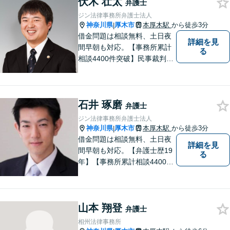
伏木 壮太
弁護士
ジン法律事務所弁護士法人
神奈川県
厚木市
本厚木駅
から徒歩3分
|
借金問題は相談無料、土日夜
詳細を見
間早朝も対応。【事務所累計
る
相談4400件突破】民事裁判／
家事調停・審判／債務整理／
法人破産／相続／不貞トラブ
ル／離婚／男女問題
石井 琢磨
弁護士
ジン法律事務所弁護士法人
神奈川県
厚木市
本厚木駅
から徒歩3分
|
借金問題は相談無料、土日夜
詳細を見
間早朝も対応。【弁護士歴19
る
年】【事務所累計相談4400件
突破】民事裁判／家事調停・
審判／債務整理／法人破産／
相続／不貞トラブル／離婚／
山本 翔登
男女問題
弁護士
相州法律事務所