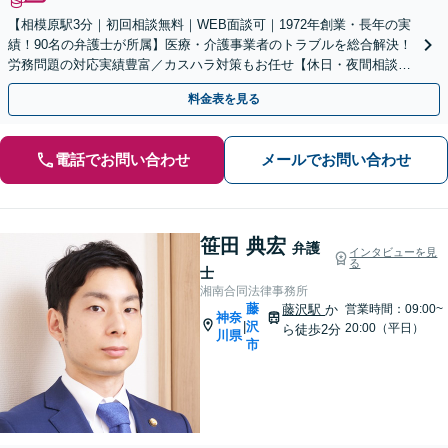
【相模原駅3分｜初回相談無料｜WEB面談可｜1972年創業・長年の実
績！90名の弁護士が所属】医療・介護事業者のトラブルを総合解決！
労務問題の対応実績豊富／カスハラ対策もお任せ【休日・夜間相談可
／忙しい方にも安心の柔軟なサポート体制】
料金表を見る
電話でお問い合わせ
メールでお問い合わせ
笹田 典宏
弁護
インタビューを見
る
士
湘南合同法律事務所
藤
藤沢駅
か
営業時間：09:00~
神奈
沢
|
20:00（平日）
ら徒歩2分
川県
市