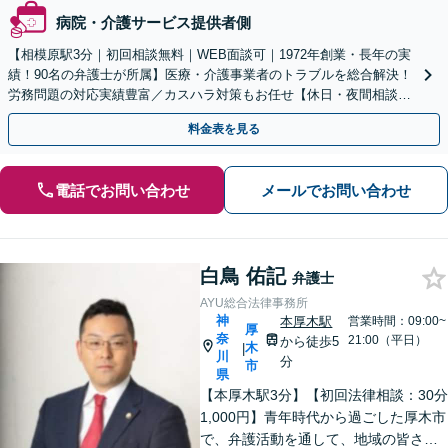
病院・介護サービス提供者側
【相模原駅3分｜初回相談無料｜WEB面談可｜1972年創業・長年の実
績！90名の弁護士が所属】医療・介護事業者のトラブルを総合解決！
労務問題の対応実績豊富／カスハラ対策もお任せ【休日・夜間相談可
／忙しい方にも安心の柔軟なサポート体制】
料金表を見る
電話でお問い合わせ
メールでお問い合わせ
白鳥 佑記
弁護士
AYU総合法律事務所
神
本厚木駅
営業時間：09:00~
厚
奈
21:00（平日）
から徒歩5
木
|
川
分
市
県
【本厚木駅3分】【初回法律相談：30分
1,000円】青年時代から過ごした厚木市
で、弁護活動を通して、地域の皆さま