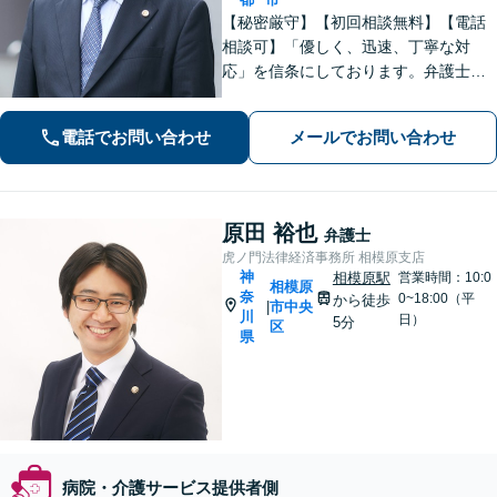
【秘密厳守】【初回相談無料】【電話
相談可】「優しく、迅速、丁寧な対
応」を信条にしております。弁護士に
相談するには勇気の要ることですが、
少しの勇気を出して、お気軽にご相談
電話でお問い合わせ
メールでお問い合わせ
ください。【休日・夜間面談可】
原田 裕也
弁護士
虎ノ門法律経済事務所 相模原支店
神
相模原駅
営業時間：10:0
相模原
奈
0~18:00（平
から徒歩
市中央
|
川
日）
5分
区
県
病院・介護サービス提供者側