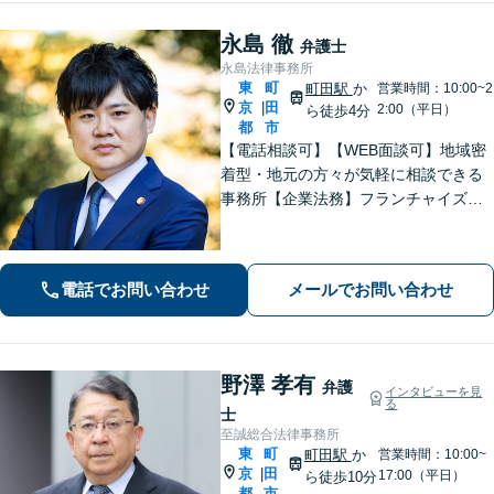
永島 徹
弁護士
永島法律事務所
東
町
町田駅
か
営業時間：10:00~2
京
田
|
2:00（平日）
ら徒歩4分
都
市
【電話相談可】【WEB面談可】地域密
着型・地元の方々が気軽に相談できる
事務所【企業法務】フランチャイズ・
ベンチャー企業・中小企業の法務に強
みあり【夜間・休日相談可】【完全個
室】【町田駅4分】
電話でお問い合わせ
メールでお問い合わせ
野澤 孝有
弁護
インタビューを見
る
士
至誠総合法律事務所
東
町
町田駅
か
営業時間：10:00~
京
田
|
17:00（平日）
ら徒歩10分
都
市