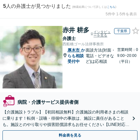
5
人の弁護士が見つかりました
(検索結果について詳しくは
こちら
)
5件中 1-5件を表示
赤井 耕多
千葉県
インタビュ
ーを見る
弁護士
西船橋ゴール法律事務所
営業時間：0
厚木市
か
面談方法(対面・
らも相談
電話・ビデオな
9:00~20:00
受付中
ど)は応相談
（平日）
病院・介護サービス提供者側
【介護施設トラブル】【初回相談無料】介護施設の利用者さまの相談
に乗ります！転倒・誤嚥・徘徊中の事故は、施設に責任があること
も。施設とのやり取りや損害賠償請求もお任せください【LINE対応
可】【夜間・休日面談可】【関東エリア対応】
料金表を見る