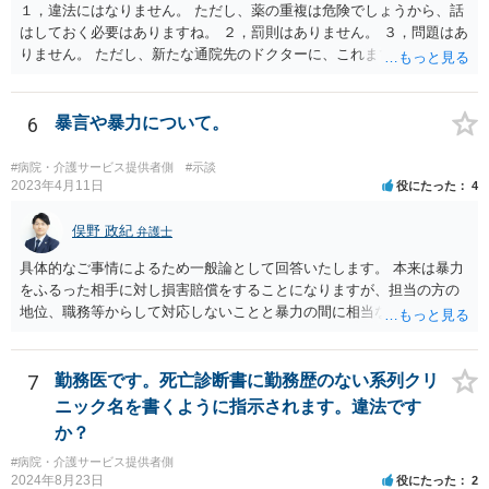
１，違法にはなりません。 ただし、薬の重複は危険でしょうから、話
はしておく必要はありますね。 ２，罰則はありません。 ３，問題はあ
りません。 ただし、新たな通院先のドクターに、これまでの経緯を話
しておくこと になります。
6
暴言や暴力について。
#病院・介護サービス提供者側
#示談
2023年4月11日
役にたった
4
俣野 政紀
弁護士
具体的なご事情によるため一般論として回答いたします。 本来は暴力
をふるった相手に対し損害賠償をすることになりますが、担当の方の
地位、職務等からして対応しないことと暴力の間に相当な関連性（因
果関係）があれば担当の方に対し損害賠償を請求できます。
7
勤務医です。死亡診断書に勤務歴のない系列クリ
ニック名を書くように指示されます。違法です
か？
#病院・介護サービス提供者側
2024年8月23日
役にたった
2