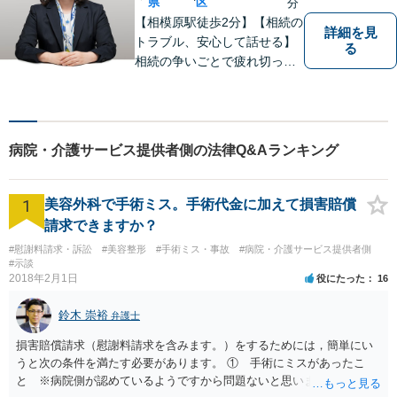
県
区
分
【相模原駅徒歩2分】【相続の
詳細を見
トラブル、安心して話せる】
る
相続の争いごとで疲れ切って
しまう前に。女性弁護士が一
貫対応、トラブルの解決を目
指します。遺産分割協議・遺
留分・調停・裁判にも対応。
病院・介護サービス提供者側の法律Q&Aランキング
1
美容外科で手術ミス。手術代金に加えて損害賠償
請求できますか？
#慰謝料請求・訴訟
#美容整形
#手術ミス・事故
#病院・介護サービス提供者側
#示談
2018年2月1日
役にたった
16
鈴木 崇裕
弁護士
損害賠償請求（慰謝料請求を含みます。）をするためには，簡単にい
うと次の条件を満たす必要があります。 ① 手術にミスがあったこ
と ※病院側が認めているようですから問題ないと思います。 ② 手