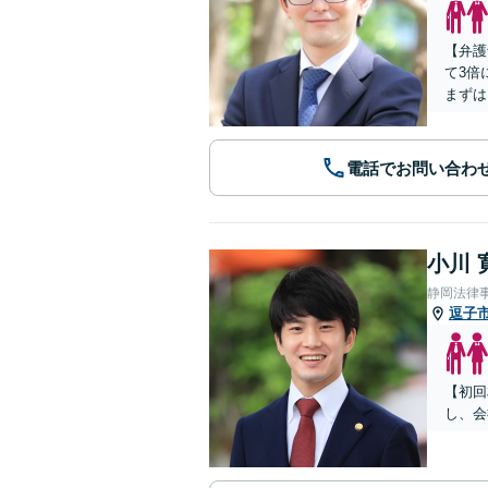
【弁護
て3倍
まずは
電話でお問い合わ
小川 
静岡法律
逗子
【初回
し、会