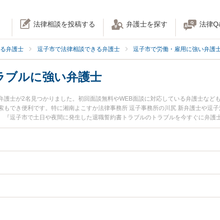
法律相談を投稿する
弁護士を探す
法律Q
る弁護士
逗子市で法律相談できる弁護士
逗子市で労働・雇用に強い弁護
ラブルに強い弁護士
弁護士が2名見つかりました。初回面談無料やWEB面談に対応している弁護士など
索もでき便利です。特に湘南よこすか法律事務所 逗子事務所の川尻 新弁護士や逗子
。『逗子市で土日や夜間に発生した退職誓約書トラブルのトラブルを今すぐに弁護
』『初回相談無料で退職誓約書トラブルを法律相談できる逗子市内の弁護士に相談