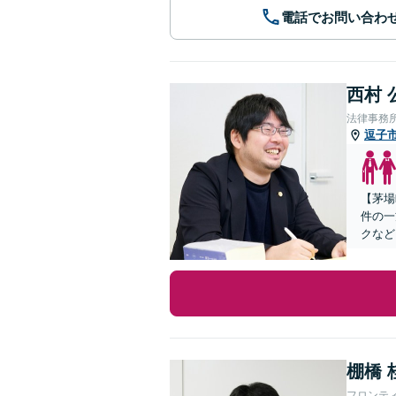
電話でお問い合わ
西村 
法律事務
逗子
【茅場
件の一
クなど
棚橋 
フロンテ