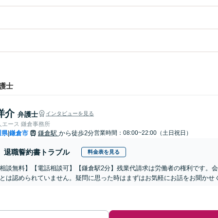
護士
洋介
弁護士
インタビューを見る
人エース 鎌倉事務所
川県
鎌倉市
鎌倉駅
から徒歩2分
営業時間：08:00~22:00（土日祝日）
|
退職誓約書トラブル
料金表を見る
相談無料】【電話相談可】【鎌倉駅2分】残業代請求は労働者の権利です。
とは認められていません。疑問に思った時はまずはお気軽にお話をお聞かせ