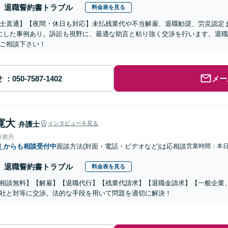
退職誓約書トラブル
料金表を見る
士直通】【夜間・休日も対応】未払残業代や不当解雇、退職勧奨、労災認定
にした事例あり。訴訟も視野に、最適な助言と粘り強く交渉を行います。退
ご相談下さい！
せ
メー
寛大
弁護士
インタビューを見る
事務所
市
からも相談受付中
面談方法(対面・電話・ビデオなど)は応相談
営業時間：本
退職誓約書トラブル
料金表を見る
相談無料】【解雇】【退職代行】【残業代請求】【退職金請求】【一般企業
社と対等に交渉。法的な手段を用いて問題を適切に解決！