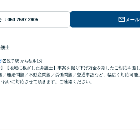
せ
メール
弁護士
市
逗子駅
から徒歩1分
分】【地域に根ざした弁護士】事案を掘り下げ万全を期したご対応を差
題／離婚問題／不動産問題／労働問題／交通事故など、幅広く対応可能
いねいに対応させて頂きます。ご連絡ください。