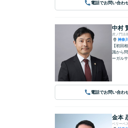
電話でお問い合わ
中村 
虎ノ門法
神奈
【初回相
識から問
ーガルサ
電話でお問い合わ
金本 
ベリーベ