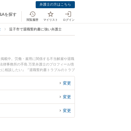
弁護士の方はこちら
&Aを探す
閲覧履歴
マイリスト
ログイン
士
逗子市で退職誓約書に強い弁護士
も掲載中。労働・雇用に関係する不当解雇や退職
法律事務所の手島 万里弁護士のプロフィール情
士に相談したい』『退職誓約書トラブルのトラブ
予約したい』などでお困りの相談者さんにおすす
変更
変更
変更