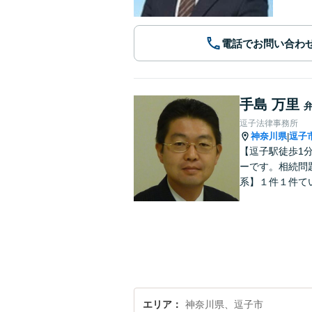
電話でお問い合わ
手島 万里
逗子法律事務所
神奈川県
逗子
|
【逗子駅徒歩1
ーです。相続問
系】１件１件て
エリア
神奈川県、逗子市