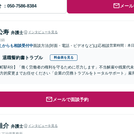
せ
メール
公寿
弁護士
インタビューを見る
所錦
市
からも相談受付中
面談方法(対面・電話・ビデオなど)は応相談
営業時間：本
退職誓約書トラブル
料金表を見る
町駅4分】「働く労働者の権利を守るために尽力します」不当解雇や残業代
方的変更までお任せください「企業の労務トラブルをトータルサポート」雇
メールで面談予約
桂介
弁護士
インタビューを見る
ィア法律事務所