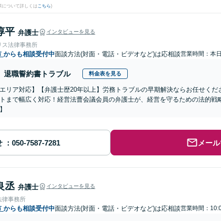
果について詳しくは
こちら
)
淳平
弁護士
インタビューを見る
リス法律事務所
市
からも相談受付中
面談方法(対面・電話・ビデオなど)は応相談
営業時間：本
退職誓約書トラブル
料金表を見る
エリア対応】【弁護士歴20年以上】労務トラブルの早期解決ならお任せくだ
トまで幅広く対応！経営法曹会議会員の弁護士が、経営を守るための法的戦
】
せ
メール
良丞
弁護士
インタビューを見る
法律事務所
市
からも相談受付中
面談方法(対面・電話・ビデオなど)は応相談
営業時間：10: