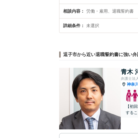
相談内容
労働・雇用、退職誓約書
詳細条件
未選択
逗子市から近い退職誓約書に強い弁
青木 
弁護士法
神奈
【初回
するこ