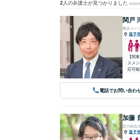
2
人の弁護士が見つかりました
(検索結
関戸 
横浜ユー
逗子
【関東
スメン
応可能
電話でお問い合わ
加藤 
造力総合
逗子