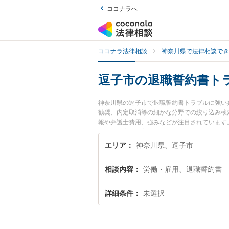
ココナラへ
ココナラ法律相談
神奈川県で法律相談でき
逗子市の退職誓約書ト
神奈川県の逗子市で退職誓約書トラブルに強い
勧奨、内定取消等の細かな分野での絞り込み検
報や弁護士費用、強みなどが注目されています
ル解決の実績豊富な近くの弁護士を検索したい
めです。
エリア
神奈川県、逗子市
相談内容
労働・雇用、退職誓約書
詳細条件
未選択