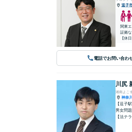
逗子
関東エ
証拠な
【休日
電話でお問い合わ
川尻 
湘南よこ
神奈
【逗子駅
男女問題
【法テラ