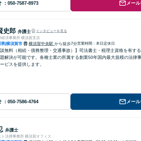
せ
メール
賢史郎
弁護士
インタビューを見る
律経済事務所 横須賀支店
川県
横須賀市
横須賀中央駅
から徒歩7分
営業時間：本日定休日
|
談無料（相続・債務整理・交通事故）】司法書士・税理士資格を有する
題解決が可能です。各種士業の所属する創業50年国内最大規模の法律
ービスを提供します。
せ
メール
忍
弁護士
スト法律事務所 横須賀オフィス