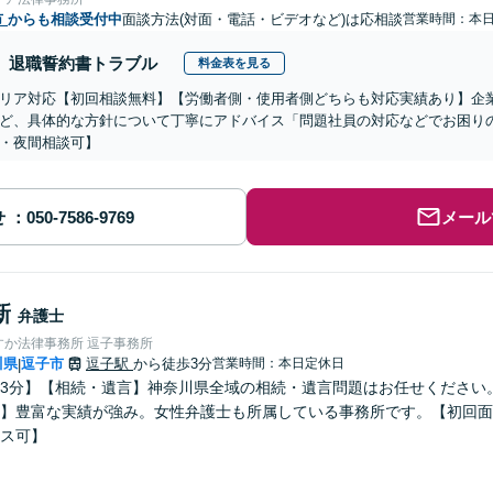
市
からも相談受付中
面談方法(対面・電話・ビデオなど)は応相談
営業時間：本
退職誓約書トラブル
料金表を見る
リア対応【初回相談無料】【労働者側・使用者側どちらも対応実績あり】企
ど、具体的な方針について丁寧にアドバイス「問題社員の対応などでお困り
・夜間相談可】
せ
メール
新
弁護士
すか法律事務所 逗子事務所
川県
逗子市
逗子駅
から徒歩3分
営業時間：本日定休日
|
3分】【相続・遺言】神奈川県全域の相続・遺言問題はお任せください
】豊富な実績が強み。女性弁護士も所属している事務所です。【初回面
ス可】