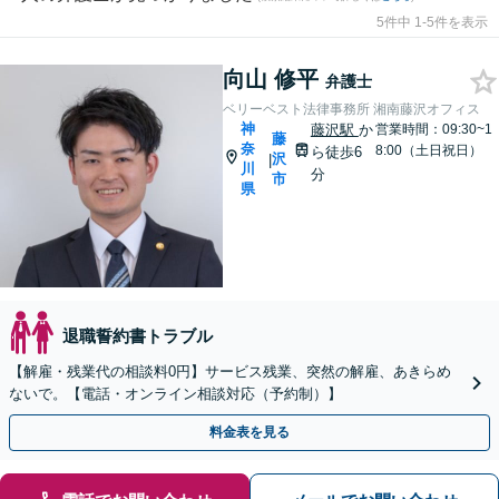
5件中 1-5件を表示
向山 修平
弁護士
ベリーベスト法律事務所 湘南藤沢オフィス
神
藤沢駅
か
営業時間：09:30~1
藤
奈
8:00（土日祝日）
ら徒歩6
沢
|
川
分
市
県
退職誓約書トラブル
【解雇・残業代の相談料0円】サービス残業、突然の解雇、あきらめ
ないで。【電話・オンライン相談対応（予約制）】
料金表を見る