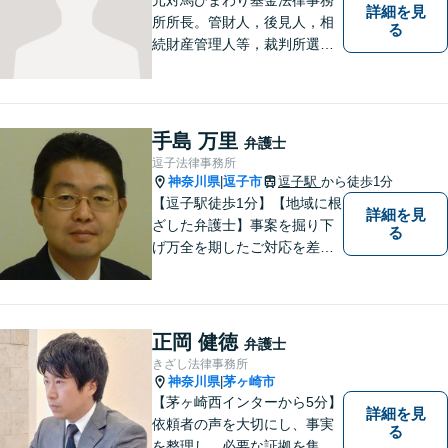
詳細を見
所所長。管財人，後見人，相
る
続財産管理人等，裁判所選任
事件の実績も豊富です。
手島 万里
弁護士
逗子法律事務所
神奈川県
逗子市
逗子駅
から徒歩1分
|
【逗子駅徒歩1分】【地域に根
詳細を見
ざした弁護士】事案を掘り下
る
げ万全を期したご対応を差し
上げることがモットーです。
相続問題／離婚問題／不動産
問題／労働問題／交通事故な
ど、幅広く対応可能。【明確
正岡 健徳
弁護士
な料金体系】１件１件ていね
きざし法律事務所
いに対応させて頂きます。ご
神奈川県
茅ヶ崎市
|
連絡ください。
【茅ヶ崎西インターから5分】
詳細を見
依頼者の声を大切にし、事実
る
を整理し、必要な証拠を集め