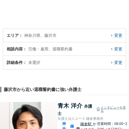
談に対応しております。ご相
談者様の想いや立場を丁寧に
くみ取り、最善の解決を目指
して参ります。【湘南台駅0
分】
エリア
神奈川県、藤沢市
変更
相談内容
労働・雇用、退職誓約書
変更
詳細条件
未選択
変更
藤沢市から近い退職誓約書に強い弁護士
青木 洋介
弁護
インタビューを見
る
士
弁護士法人エース 鎌倉事務所
神
鎌倉駅
か
営業時間：08:00~2
鎌
奈