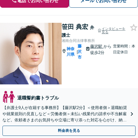
電話でお問い合わせ
メールでお問い合わせ
笹田 典宏
弁
インタビューを
見る
護士
湘南合同法律事務所
藤
藤沢駅
から
営業時間：本
神奈
沢
|
日定休日
徒歩2分
川県
市
退職誓約書トラブル
【弁護士9人が在籍する事務所】【藤沢駅2分】＜使用者側＞退職勧奨
や就業規則の見直しなど＜労働者側＞未払い残業代の請求や不当解雇
など。依頼者さまのお気持ちや立場に寄り添った対応を心がけ、納得
感のある解決を目指します
料金表を見る