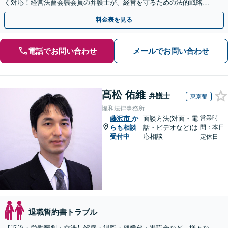
く対応！経営法曹会議会員の弁護士が、経営を守るための法的戦略を
提案します【夜間や休日相談も対応可能】
料金表を見る
電話でお問い合わせ
メールでお問い合わせ
髙松 佑維
弁護士
東京都
惺和法律事務所
営業時
藤沢市
か
面談方法(対面・電
らも相談
話・ビデオなど)は
間：本日
受付中
応相談
定休日
退職誓約書トラブル