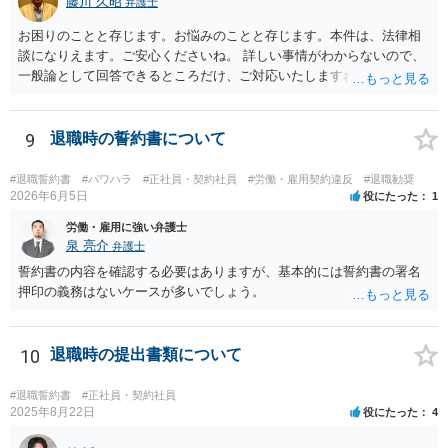
藤川 久昭
弁護士
お困りのことと存じます。お悩みのことと存じます。本件は、法律相
談になりえます。ご安心くださいね。 詳しい事情がわからないので、
一般論として回答できるところだけ、ご対応いたしますね。 １ 期間
雇用でなければ、退職は自由です。場合によっては、即時退職も可能
です（もめますので避けたいところですが）。 ２ 期間雇用の場合は
「やむをえない事由」が必要です。なければ損害賠償の対象となりえ
9
退職時の誓約書について
ます。ただ、実際は即時退職も不可能ではないです（同じく、もめる
ので避けたいところですが・・・）。 ３ 職場のパワーハラスメント
#退職誓約書
#パワハラ
#正社員・契約社員
#労働・雇用契約違反
#退職勧奨
とは、同じ職場で働く者に対し、職務上の地位や人間関係などの職場
2026年6月5日
役にたった
1
内の優位性を背景に、業務の適正な範囲を超えて、精神的・身体的苦
労働・雇用に強い弁護士
痛を与える又は職場環境を悪化させる行為をいいます。本件の言動
泉 亮介
弁護士
が、これらに該当するかどうか、証拠に基づいて、子細な分析と慎重
誓約書の内容を確認する必要はありますが、基本的には誓約書の署名
な対応が必要です。客観的証拠が不可欠です。 ４ 退職後の競業避止
押印の義務はないケースが多いでしょう。
義務については、合意についてすべての効力が発生するわけではない
です。例えば、既存顧客か否かを問わず、一律に期限の定めも、何ら
の代償措置もなく、営業活動をすることを禁止する場合、不当に営業
10
退職時の提出書類について
の自由及び顧客の選択の自由を奪うものであるから、全てを有効と解
することは公序良俗に反して許されないとされます。本相談は、ネッ
トでのやりとりだけでは、正確な回答が難しい案件です。本件は、法
#退職誓約書
#正社員・契約社員
2025年8月22日
役にたった
4
的に正確に分析すべき事案です。素人判断は大いに危険です。 法的責
任をきちんと追及されたい場合には、労働法にかなり詳しく、上記に