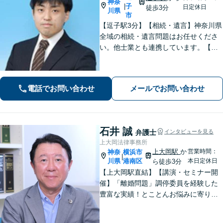
神奈
子
|
日定休日
徒歩3分
川県
市
【逗子駅3分】【相続・遺言】神奈川県
全域の相続・遺言問題はお任せくださ
い。他士業とも連携しています。【離
婚・男女問題】豊富な実績が強み。女
性弁護士も所属している事務所です。
【初回面談無料】【夜間・休日は予約
電話でお問い合わせ
メールでお問い合わせ
で対応可】【法テラス可】
石井 誠
弁護士
インタビューを見る
上大岡法律事務所
上大岡駅
か
営業時間：
神奈
横浜市
|
川県
港南区
本日定休日
ら徒歩3分
【上大岡駅直結】【講演・セミナー開
催】「離婚問題」調停委員を経験した
豊富な実績！とことんお悩みに寄り添
います！「交通事故」医学的知見・保
険制度の知識を活かしたトータルサポ