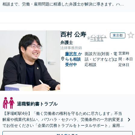
相談まで、労働・雇用問題に精通した弁護士が解決に導きます。ハラ
スメント対応や従業員向けセミナーも対応可能。
西村 公寿
東京都
インタビュ
ーを見る
弁護士
法律事務所錦
営業時
藤沢市
か
面談方法(対面・電
らも相談
話・ビデオなど)は
間：本日
受付中
応相談
定休日
退職誓約書トラブル
【茅場町駅4分】「働く労働者の権利を守るために尽力します」不当
解雇や残業代未払い、パワハラ・セクハラ、労働条件の一方的変更ま
でお任せください「企業の労務トラブルをトータルサポート」雇用契
約書や就業規則のリーガルチェックなど