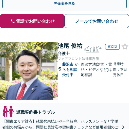
料金表を見る
電話でお問い合わせ
メールでお問い合わせ
池尾 俊祐
東京都
インタビュ
ーを見る
弁護士
フォアフロント法律事務所
営業時
藤沢市
か
面談方法(対面・電
らも相談
話・ビデオなど)は
間：本日
受付中
応相談
定休日
退職誓約書トラブル
【関東エリア対応】残業代未払いや不当解雇、ハラスメントなど労働
者側のお悩みから、問題社員対応や契約書チェックなど使用者側のご