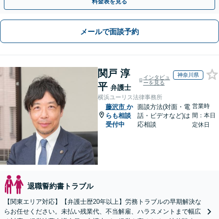
料金表を見る
メールで面談予約
関戸 淳
神奈川県
インタビュ
ーを見る
平
弁護士
横浜ユーリス法律事務所
営業時
藤沢市
か
面談方法(対面・電
らも相談
話・ビデオなど)は
間：本日
受付中
応相談
定休日
退職誓約書トラブル
【関東エリア対応】【弁護士歴20年以上】労務トラブルの早期解決な
らお任せください。未払い残業代、不当解雇、ハラスメントまで幅広