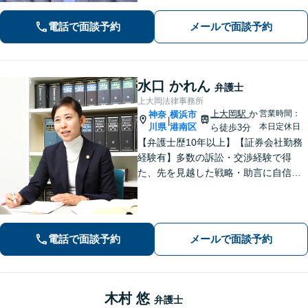
ートを実現【完全個室対応／子連れ相
談可】
電話で面談予約
メールで面談予約
水口 かれん
弁護士
上大岡法律事務所
上大岡駅
か
営業時間：
神奈
横浜市
|
川県
港南区
本日定休日
ら徒歩3分
【弁護士歴10年以上】【証券会社勤務
経験有】多数の訴訟・交渉経験で得
た、先を見越した戦略・助言に自信が
あります。依頼者に寄り添いながら的
確にアドバイスいたします【平日夜
間・土日祝相談可】【上大岡駅直結】
電話で面談予約
メールで面談予約
木村 悠
弁護士