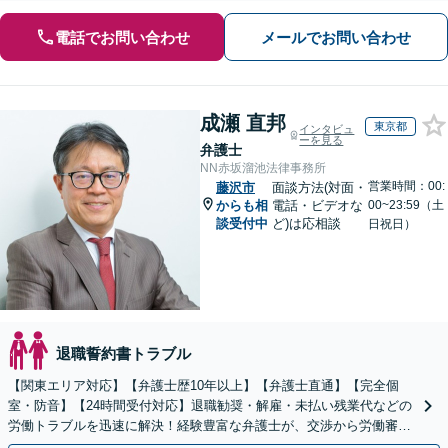
電話でお問い合わせ
メールでお問い合わせ
成瀬 直邦
東京都
インタビュ
ーを見る
弁護士
NN赤坂溜池法律事務所
営業時間：00:
藤沢市
面談方法(対面・
からも相
電話・ビデオな
00~23:59（土
談受付中
ど)は応相談
日祝日）
退職誓約書トラブル
【関東エリア対応】【弁護士歴10年以上】【弁護士直通】【完全個
室・防音】【24時間受付対応】退職勧奨・解雇・未払い残業代などの
労働トラブルを迅速に解決！経験豊富な弁護士が、交渉から労働審判
まで一貫して対応いたします【オンライン相談可】