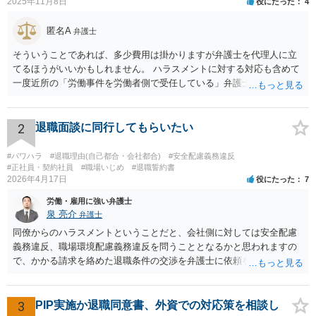
2025年11月8日
役にたった
4
匿名A
弁護士
そういうことであれば、多少費用は掛かりますが弁護士を代理人に立
てるほうがいいかもしれません。 ハラスメントに対する対応も含めて
一度近所の「労働事件を労働者側で受任している」弁護士（労働弁護
士）に相談してみることをお勧めします。「日本労働弁護団」に加入
している弁護士であればなお安心です。
2
退職面談に同行してもらいたい
#パワハラ
#退職理由(自己都合・会社都合)
#安全配慮義務違反
#正社員・契約社員
#職場いじめ
#退職誓約書
2026年4月17日
役にたった
7
労働・雇用に強い弁護士
泉 亮介
弁護士
同僚からのハラスメントということだと、会社側に対しては安全配慮
義務違反、職場環境配慮義務違反を問うこととなるかと思われますの
で、かかる請求を絡めた退職条件の交渉を弁護士に依頼をされた方が
良いかと思われます。 その場合、ご自身が会社側と話をする必要はな
くなり全て弁護士が窓口となるため精神的な負担も軽くなるでしょ
う。
3
PIP実施か退職同意書、外資での対応策を相談し