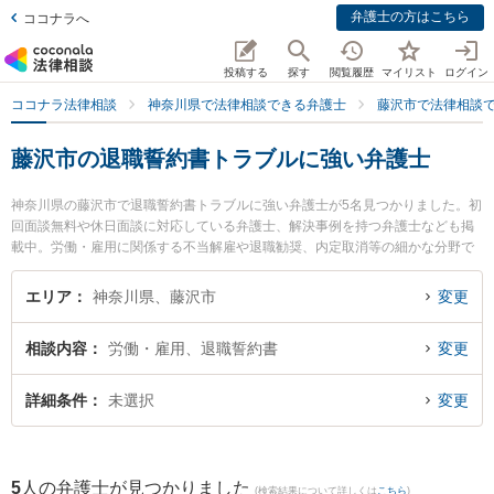
弁護士の方はこちら
ココナラへ
投稿する
探す
閲覧履歴
マイリスト
ログイン
ココナラ法律相談
神奈川県で法律相談できる弁護士
藤沢市で法律相談
藤沢市の退職誓約書トラブルに強い弁護士
神奈川県の藤沢市で退職誓約書トラブルに強い弁護士が5名見つかりました。初
回面談無料や休日面談に対応している弁護士、解決事例を持つ弁護士なども掲
載中。労働・雇用に関係する不当解雇や退職勧奨、内定取消等の細かな分野で
の絞り込み検索もでき便利です。特にベリーベスト法律事務所 湘南藤沢オフィ
スの向山 修平弁護士や湘南合同法律事務所の笹田 典宏弁護士、湘南野村綜合法
エリア
神奈川県、藤沢市
変更
律事務所の野村 俊介弁護士のプロフィール情報や弁護士費用、強みなどが注目
されています。『藤沢市で土日や夜間に発生した退職誓約書トラブルのトラブ
相談内容
労働・雇用、退職誓約書
変更
ルを今すぐに弁護士に相談したい』『退職誓約書トラブルのトラブル解決の実
績豊富な近くの弁護士を検索したい』『初回相談無料で退職誓約書トラブルを
法律相談できる藤沢市内の弁護士に相談予約したい』などでお困りの相談者さ
詳細条件
未選択
変更
んにおすすめです。
5
人の弁護士が見つかりました
(検索結果について詳しくは
こちら
)