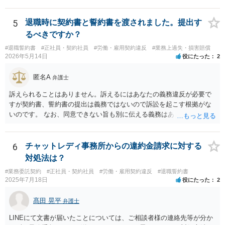
理解・同意していることが必要です。 しかし、ご相談の内容を見る限
延期しかねないからです。しかし、会社側はパッケージの金額を下げ
り、賄い1回あたりの金額が事前に明示されておらず、「現物支給品」
れば労働者が退職を拒む方向に働き、雇用継続しなければいけなくな
の具体的内容や返還方法について説明がなく、給与明細にも賄い代や
5
退職時に契約書と誓約書を渡されました。提出す
るので、ダウンするというロジックを本音ではなく駆け引きで使用し
現物支給としての記載がないといった点があり、どのような義務が生
るべきですか？
ている可能性が高いです。４か月というのは、一般的な初回提示とし
じるのかが不明確です。このような条項を根拠に、退職時にまとめて
ては低すぎず、高すぎずという水準ですので、本音ではこれで最終決
#退職誓約書
#正社員・契約社員
#労働・雇用契約違反
#業務上過失・損害賠償
賄い代を請求することは、契約として有効とは言い難いと思います。
2026年5月14日
役にたった
2
着したいと考えている可能性が高いと思います。 ではどうすればいい
また、賄いが日常的に提供されていた場合、それは福利厚生の一環や
かというと、過去のパフォーマンスに関連する資料を労働事件に通じ
労務提供に付随する便宜と評価されるように思います。
匿名A
た弁護士に大急ぎで評価してもらい、仮に労働審判に持ち込んだ場合
弁護士
にパッケージがどの程度になるかを見積もってもらうことです。 十分
訴えられることはありません。訴えるにはあなたの義務違反が必要で
な資料を提供すれば、①過去のパフォーマンスがかなり悪いので４か
すが契約書、誓約書の提出は義務ではないので訴訟を起こす根拠がな
月なら十分、②過去のパフォーマンスに目立った落ち度はないので４
いのです。 なお、同意できない旨も別に伝える義務はありません（伝
か月は少なすぎる、③過去のパフォーマンスはそれなりに落ち度があ
えてもいいですが）。無視して期日に未払賃金が振り込まれなかった
るが、解雇が妥当と言うレベルとは言えないから、交渉次第で若干の
ら労基に相談すれば十分と思います。 電話に出ると話の流れで上手く
増額余地がある、の３つのどれに当たるかは判断可能かと思います。
提出する方向に話をもっていかれるかもしれないので電話も出ないこ
6
チャットレディ事務所からの違約金請求に対する
①ならパッケージ受諾、②ならしっかり交渉、③なら微妙な判断、と
とを勧めます。
対処法は？
いうところでしょう。
#業務委託契約
#正社員・契約社員
#労働・雇用契約違反
#退職誓約書
2025年7月18日
役にたった
2
髙田 晃平
弁護士
LINEにて文書が届いたことについては、ご相談者様の連絡先等が分か