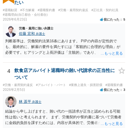
たい
#退職勧奨
#不当解雇
#退職誓約書
#労働・雇用契約違反
#正社員・契約社員
#退職理由(自己都合・会社都合)
2026年6月23日
役にたった
5
労働・雇用に強い弁護士
佐藤 宏和
弁護士
判断基準は、労働契約法第16条にあります。 PIPの内容が定性的で
も、最終的に、解雇の要件を満たすには「客観的に合理的な理由」が
必要です。ヒアリングと上長評価は「主観的」であり、「客観的に合
理的」とは言い難いため、解雇の要件を満たす証拠として会社側に有
利に使うのは難しいです。ですから、これを達成しなければ退職す
る、賃金減額を受け入れる、などの条件が自動的に発動されるもので
4
飲食店アルバイト退職時の賄い代請求の正当性に
ない限り、PIPの定性評価が即解雇につながる可能性は高くなく、今回
ついて
のPIP自体をさほど恐れる必要はないと思います。 外資系企業は、PIP
#労働・雇用契約違反
#アルバイト・パート
#業務上過失・損害賠償
#退職誓約書
をやれば退職させられると考えているケースが多いですが、PIPをやっ
2026年2月5日
役にたった
3
ても、やらなくても、結局は労働契約法第16条の要件を満たさない限
り解雇はできないので、PIPは説得材料に用いられるにすぎず、結局は
林 遥平
弁護士
パッケージの額と労働者の退職意思で決まるのです。IBM事件、ブル
ームバーグ事件など、有名な外資系企業での解雇事件の裁判例で、PIP
結論から申し上げますと、賄い代の一括請求が正当と認められる可能
後の解雇が無効とされた例は珍しくありません。 他方、期限までにパ
性は低いと考えられます。 まず、労働契約や誓約書に基づいて労働者
ッケージを受け入れないと内容がダウンするというのは、会社側が一
に金銭的負担を課すためには、内容が具体的で、労働者が事前に十分
般的に使うロジックです。そうしないと労働者側がいつまでも受諾を