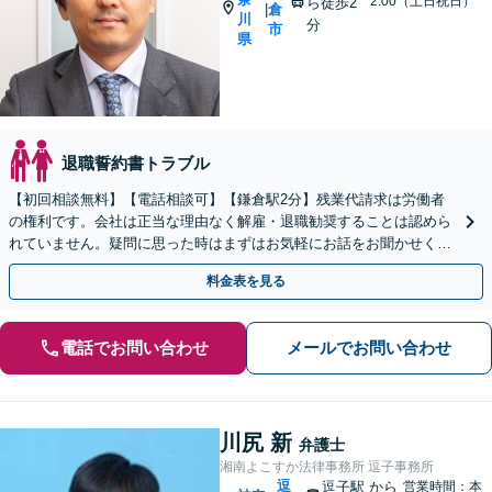
2:00（土日祝日）
ら徒歩2
倉
|
川
分
市
県
退職誓約書トラブル
【初回相談無料】【電話相談可】【鎌倉駅2分】残業代請求は労働者
の権利です。会社は正当な理由なく解雇・退職勧奨することは認めら
れていません。疑問に思った時はまずはお気軽にお話をお聞かせくだ
さい。
料金表を見る
電話でお問い合わせ
メールでお問い合わせ
川尻 新
弁護士
湘南よこすか法律事務所 逗子事務所
逗
逗子駅
から
営業時間：本