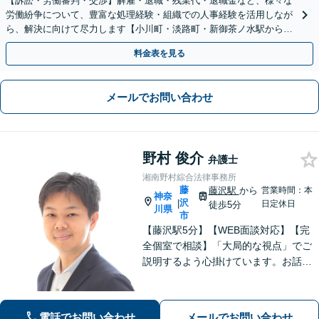
【訴訟・労働審判・交渉】解雇・退職・残業代・退職金など、様々な
労働紛争について、豊富な処理経験・組織での人事経験を活用しなが
ら、解決に向けて尽力します【小川町・淡路町・新御茶ノ水駅から約
1分、御茶ノ水駅も利用可】
料金表を見る
メールでお問い合わせ
野村 俊介
弁護士
湘南野村綜合法律事務所
藤
藤沢駅
から
営業時間：本
神奈
沢
|
日定休日
徒歩5分
川県
市
【藤沢駅5分】【WEB面談対応】【完
全個室で相談】「大局的な視点」でご
説明するよう心掛けています。お話を
うかがった上で、当該案件に即した事
件の進め方をご提案いたします。「一
般社団法人の代表者を経験した弁護
電話でお問い合わせ
メールでお問い合わせ