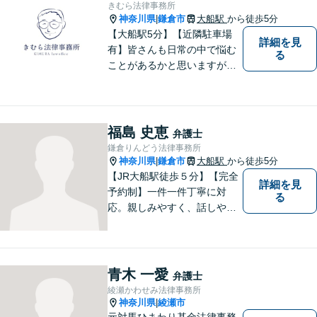
きむら法律事務所
神奈川県
鎌倉市
大船駅
から徒歩5分
|
【大船駅5分】【近隣駐車場
詳細を見
有】皆さんも日常の中で悩む
る
ことがあるかと思いますが、
まず誰かに相談してみるとい
うことで解決の糸口が見つか
るかもしれません。地域の
方々により良い法律サービス
福島 史恵
弁護士
を届けていきたいと思いま
鎌倉りんどう法律事務所
す。 ぜひご相談ください。
神奈川県
鎌倉市
大船駅
から徒歩5分
|
【JR大船駅徒歩５分】【完全
詳細を見
予約制】一件一件丁寧に対
る
応。親しみやすく、話しやす
い弁護士であることを心がけ
ています。ご相談予約をご希
望の場合にはまずはお気軽に
お問い合わせください。
青木 一愛
弁護士
綾瀬かわせみ法律事務所
神奈川県
綾瀬市
|
元対馬ひまわり基金法律事務