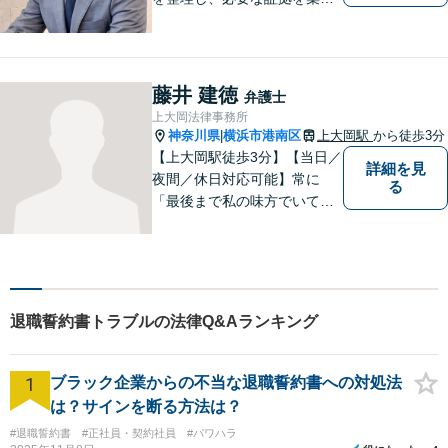
て、紛争を解決するお手伝い
をします。 どんなご相談にも
親身に対応し、皆さまの少し
でも明るい未来のために尽力
藤井 建徳
弁護士
しますのでご安心ください。
上大岡法律事務所
【駐車場有】
神奈川県
横浜市港南区
上大岡駅
から徒歩3分
|
【上大岡駅徒歩3分】【当日／
詳細を見
夜間／休日対応可能】常に
る
「最後まで私の味方でいてく
れる」と思っていただけるよ
うな弁護士でいられるように
心がけています。地域密着型
の法律事務所として皆様のお
力になれればと考えておりま
退職誓約書トラブルの法律Q&Aランキング
す。
1
ブラック企業からの不当な退職誓約書への対処法
は？サインを断る方法は？
#退職誓約書
#正社員・契約社員
#パワハラ