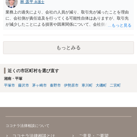
林 遥平
関係した法理等にも通じた弁護士等に相談し、法的に正確に分析して
弁護士
もらい、今後の対応を検討するべきです。弁護士への直接相談が良い
業務上の過失により、会社の人員が減り、取引先が減ったことを理由
と思います。なぜならば、法的にきちんと解明するために、良い知恵
に、会社側が責任追及を行ってくる可能性自体はありますが、取引先
を得るには必要だからです。良い解決になりますよう祈念しておりま
が減少したことによる損害や因果関係について、会社側が立証する義
す。納得のいかないことは徹底的に解明しましょう！ 頑張って下さ
務を負います。そのため、損害賠償が認められるハードルは一定程度
い！！
高いです。 誓約書に、「何かあれば損害賠償をします」という文言が
あると、賠償責任についての会社側の立証のハードルは下がるので、
もっとみる
署名すべきではないということになります。
近くの市区町村を選び直す
湘南・平塚
平塚市
藤沢市
茅ヶ崎市
秦野市
伊勢原市
寒川町
大磯町
二宮町
ココナラ法律相談について
ココナラ法律相談とは
ご意見・ご要望