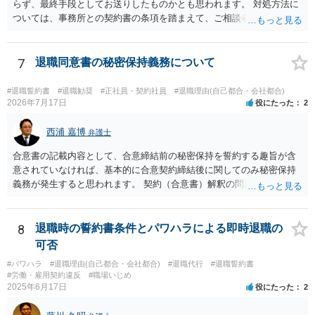
らず、最終手段としてお送りしたものかとも思われます。 対処方法に
ついては、事務所との契約書の条項を踏まえて、ご相談者様個人で交
渉を行うことが考えられますが、相手方に弁護士がついているとなり
ますと、本人での交渉は難儀する可能性があるかと考えられます。 解
決につながるかというところですが、例えば、民事調停で話合いを行
7
退職同意書の秘密保持義務について
い、調停委員を通じて相手方を説得してもらうという方法も考えられ
ます。
#退職誓約書
#退職勧奨
#正社員・契約社員
#退職理由(自己都合・会社都合)
2026年7月17日
役にたった
2
西浦 嘉博
弁護士
合意書の記載内容として、合意締結前の秘密保持を誓約する趣旨が含
意されていなければ、基本的に合意契約締結後に関してのみ秘密保持
義務が発生すると思われます。 契約（合意書）解釈の問題ですので、
内容を精査されてみてください。 より詳細についてお聞きになりたい
場合、最寄りの法律事務所で相談されることを検討ください。
8
退職時の誓約書条件とパワハラによる即時退職の
可否
#パワハラ
#退職理由(自己都合・会社都合)
#退職代行
#退職誓約書
#労働・雇用契約違反
#職場いじめ
2025年6月17日
役にたった
2