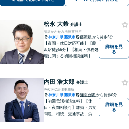
士」「AIを活用した効率的な契約書レ
ビュー」
松永 大希
弁護士
藤沢かわせみ法律事務所
神奈川県
藤沢市
藤沢駅
から徒歩5分
|
【夜間・休日対応可能】【藤
詳細を見
沢駅徒歩5分】【相続・債務処
る
理に関する初回相談無料】お
客様一人一人に最適な解決方
法を一緒に考えます。お気軽
にご相談ください。
内田 浩太郎
弁護士
PACIFIC法律事務所
神奈川県
藤沢市
湘南台駅
から徒歩0分
|
【初回電話相談無料】【休
詳細を見
日・夜間相談可】離婚・男女
る
問題、相続、交通事故、労働
問題、不動産、刑事事件、企
業法務など幅広い分野のご相