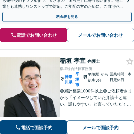
ら発生後のトラブルまで、皆さまの「困った」に寄り添います。他士
業とも連携しワンストップで対応。ご年配の方のために、ご自宅やご
近所への出張相談も実施【秘密厳守｜休日・夜間相談可】
料金表を見る
電話でお問い合わせ
メールでお問い合わせ
稲垣 孝宣
弁護士
稲垣総合法律事務所
平
平塚駅
から
営業時間：本
神奈
塚
|
日定休日
徒歩3分
川県
市
🟢累計相談1000件以上🟢ご依頼者さま
から「イメージしていた弁護士と違
い、話しやすい」と言っていただくこ
とも多くあります。ご依頼者さまを
「否定せず」、明るく前向きにコミュ
ニケーションをいたします！【債務整
電話で面談予約
メールで面談予約
理のご相談は何度でも無料】【平塚駅3