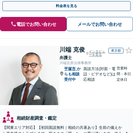
い！法律と税務を一体的に対応します
料金表を見る
電話でお問い合わせ
メールでお問い合わせ
川端 克俊
東京都
インタビュ
ーを見る
弁護士
川端吉原法律事務所
営業時
平塚市
か
面談方法(対面・電
らも相談
話・ビデオなど)は
間：本日
受付中
応相談
定休日
相続財産調査・鑑定
【関東エリア対応】【初回面談無料｜相続の共著あり】生前の備えか