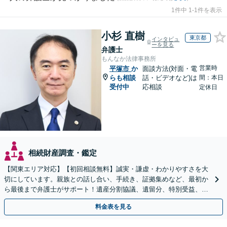
1件中 1-1件を表示
小杉 直樹
東京都
インタビュ
ーを見る
弁護士
もんなか法律事務所
営業時
平塚市
か
面談方法(対面・電
らも相談
話・ビデオなど)は
間：本日
受付中
応相談
定休日
相続財産調査・鑑定
【関東エリア対応】【初回相談無料】誠実・謙虚・わかりやすさを大
切にしています。親族との話し合い、手続き、証拠集めなど、最初か
ら最後まで弁護士がサポート！遺産分割協議、遺留分、特別受益、使
い込み、相続放棄など、お任せ【弁護士歴15年以上】
料金表を見る