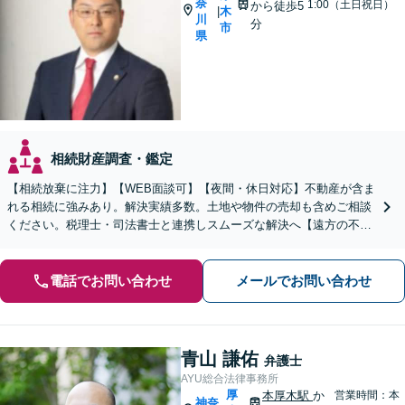
奈
1:00（土日祝日）
から徒歩5
木
|
川
分
市
県
相続財産調査・鑑定
【相続放棄に注力】【WEB面談可】【夜間・休日対応】不動産が含ま
れる相続に強みあり。解決実績多数。土地や物件の売却も含めご相談
ください。税理士・司法書士と連携しスムーズな解決へ【遠方の不動
産もご相談ください】【初回相談30分1000円】
電話でお問い合わせ
メールでお問い合わせ
青山 謙佑
弁護士
AYU総合法律事務所
厚
本厚木駅
か
営業時間：本
神奈