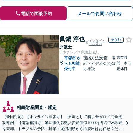
電話で面談予約
メールでお問い合わせ
眞鍋 淳也
東京都
インタビュ
ーを見る
弁護士
日本クレアス弁護士法人
営業時
平塚市
か
面談方法(対面・電
らも相談
話・ビデオなど)は
間：本日
受付中
応相談
定休日
相続財産調査・鑑定
【全国対応】【オンライン相談可】【原則として着手金ゼロ／完全成
功報酬】【電話相談可】解決事例多数／資産価値1000万円増で不動産
を売却。トラブルの予防・対策・泥沼相続からの脱出はお任せくださ