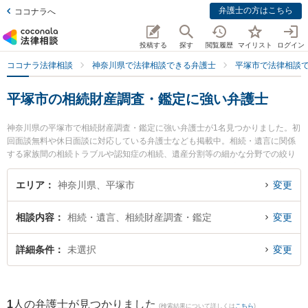
弁護士の方はこちら
ココナラへ
投稿する
探す
閲覧履歴
マイリスト
ログイン
ココナラ法律相談
神奈川県で法律相談できる弁護士
平塚市で法律相談
平塚市の相続財産調査・鑑定に強い弁護士
神奈川県の平塚市で相続財産調査・鑑定に強い弁護士が1名見つかりました。初
回面談無料や休日面談に対応している弁護士なども掲載中。相続・遺言に関係
する家族間の相続トラブルや認知症の相続、遺産分割等の細かな分野での絞り
込み検索もでき便利です。特に稲垣総合法律事務所の稲垣 孝宣弁護士のプロフ
ィール情報や弁護士費用、強みなどが注目されています。『平塚市で土日や夜
エリア
神奈川県、平塚市
変更
間に発生した相続財産調査・鑑定のトラブルを今すぐに弁護士に相談したい』
『相続財産調査・鑑定のトラブル解決の実績豊富な近くの弁護士を検索した
相談内容
相続・遺言、相続財産調査・鑑定
変更
い』『初回相談無料で相続財産調査・鑑定を法律相談できる平塚市内の弁護士
に相談予約したい』などでお困りの相談者さんにおすすめです。
詳細条件
未選択
変更
1
人の弁護士が見つかりました
(検索結果について詳しくは
こちら
)