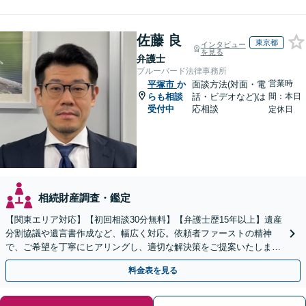
佐藤 良
東京都
インタビュー
を見る
弁護士
ブルーバード法律事務所
営業時
平塚市
か
面談方法(対面・電
らも相談
話・ビデオなど)は
間：本日
受付中
応相談
定休日
相続財産調査・鑑定
【関東エリア対応】【初回相談30分無料】【弁護士歴15年以上】遺産
分割協議や遺言書作成など、幅広く対応。依頼者ファーストの精神
で、ご希望を丁寧にヒアリングし、適切な解決策をご提案いたしま
す。まずは無料相談でお悩みをお聞かせください。
料金表を見る