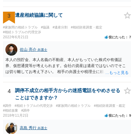
分けるかを決めるについてあかささんが重要だと考える事情があれば
(例えば、○○のときにお姉さんは亡くなった方からお金を援助してもら
3
遺産相続協議に関して
った等)、それも書くとよいです。 書かない方が良いと思うことは、遺
産分割に関係ない(と思われる)いきさつを沢山盛り込むことだと考えま
#家族間の相続トラブル
#協議
#遺産分割
#相続財産調査・鑑定
す(あくまで遺産分割に関係することに留める方が、裁判所や調停委員
#相続トラブルの代理交渉
の方に事情を理解してもらいやすいと思います)。
2022年6月21日
役にたった
7
佐山 亮介
弁護士
本人の預貯金、本人名義の不動産、本人がもっていた株式や有価証
券、仮想通貨等が考えられます。会社の資産は遺産ではないのでそこ
は切り離してお考え下さい。 相手の弁護士や税理士に頼んでも守秘義
務を理由に断られる可能性が高いです。 資料は調停を起こしてから任
意に開示を求め、応じなければ「調査嘱託」という手続きを使って銀
行等に照会をかけることになるでしょう。 不動産は、相続登記が済ん
4
調停不成立の相手方からの迷惑電話をやめさせる
でいなければ市役所ないし区役所に、お子様と義父様のつながりがわ
ことはできますか？
かる戸籍一式を揃えてもちこみ、「名寄せ」という手続きをすると、
#調停
#相続トラブルの代理交渉
#家族間の相続トラブル
#相続財産調査・鑑定
分かると思います。遺産分割協議書の偽造等により既に相続登記され
#相続放棄
#調停
てしまっている場合は、住所などに当たりをつけて登記名義を調べて
2018年11月2日
役にたった
9
探すことになるでしょう。 代理人弁護士を立てられるのはおすすめで
すが、現代では、各々が自由に価格設定をしていますので、特に相場
高島 秀行
弁護士
はお示しできません。ただし、かつて日本弁護士連合会が設けていた