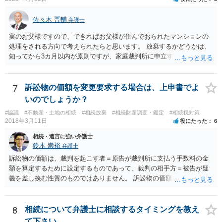
佐々木 晋輔
弁護士
実のお父様ですので、できればお父様が住んでおられたマンションの
処理をされる方向で考えられたらと思います。 放棄するかどうかは、
知ってから3カ月以内が原則ですが、家庭裁判所に申立すれば3カ月の
期間を伸長することができます。 その間に、財産の状況を調査して、
放棄するかどうか決めることができます。 銀行やサラ金が数年も放置
することはありませんので、数年後に借金が発見される可能性はほぼ
7
訴訟物の価額を変更要求する場合は、上申書でよ
ありません。 なお、私が扱った相続放棄を検討していた案件で、期間
いのでしょうか？
伸長して調査したところ、サラ金に対する過払金など相当な財産が見
#協議
#不動産・土地の相続
#相続放棄
#相続財産調査・鑑定
#相続税対策
つかったため相続したという事例がありました。
2018年3月11日
役にたった
6
相続・遺言に強い弁護士
鈴木 崇裕
弁護士
訴訟物の価額は、裁判を起こす者＝原告が裁判所に支払う手数料の金
額を算定するために設定するものであって、裁判の相手方＝被告が疑
義を差し挟む性質のものではありません。 訴訟物の価額自体が裁判の
目的（審理の対象）となることもありませんので、上申書や証拠を出
したとしても、変更されることはありません。
8
相続について弁護士に相談するタイミングを教え
て下さい