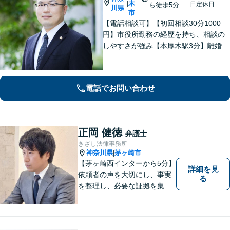
木
|
日定休日
ら徒歩5分
川県
市
【電話相談可】【初回相談30分1000
円】市役所勤務の経歴を持ち、相談の
しやすさが強み【本厚木駅3分】離婚・
男女問題、相続・遺言、刑事事件、債
権回収など幅広く対応。面談の際に
は、傾聴と共感を大切にしています。
電話でお問い合わせ
一人で抱え込まずにご連絡ください。
正岡 健徳
弁護士
きざし法律事務所
神奈川県
茅ヶ崎市
|
【茅ヶ崎西インターから5分】
詳細を見
依頼者の声を大切にし、事実
る
を整理し、必要な証拠を集め
て、紛争を解決するお手伝い
をします。 どんなご相談にも
親身に対応し、皆さまの少し