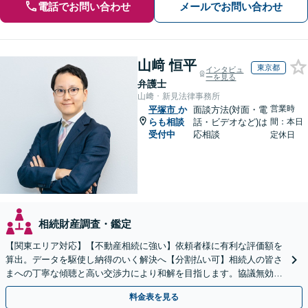
電話でお問い合わせ
メールでお問い合わせ
山﨑 恒平
東京都
インタビュ
ーを見る
弁護士
山﨑・新見法律事務所
営業時
平塚市
か
面談方法(対面・電
らも相談
話・ビデオなど)は
間：本日
受付中
応相談
定休日
相続財産調査・鑑定
【関東エリア対応】【不動産相続に強い】依頼者様に有利な評価額を
算出。データを駆使し納得のいく解決へ【分割払い可】相続人の皆さ
まへの丁寧な傾聴と高い交渉力により和解を目指します。協議無効確
認／遺言無効確認など、複雑な訴訟も実績豊富【夜間対応】
料金表を見る