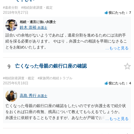
#遺産分割
#相続財産調査・鑑定
2018年9月27日
役にたった
7
相続・遺言に強い弁護士
鈴木 崇裕
弁護士
話合いの余地がないようであれば，遺産分割を進めるためには法的手
続を採る必要があります。 やはり，弁護士への相談を早期になさるこ
とをお勧めいたします。
9
亡くなった母親の銀行口座の確認
#相続財産調査・鑑定
#家族間の相続トラブル
2025年6月18日
役にたった
4
高島 秀行
弁護士
亡くなった母親の銀行口座の確認をしたいのですが弁護士名で紹介状
をおくれば口座の有無、残高について教えてもらえるでしょうか。
弁護士に依頼することもできますが、あなたが戸籍でお母さんの相続
人であり、相続人本人であることなどを証明すれば、口座の有無や残
高は教えてくれると思います。 自分ではよくわからないということ