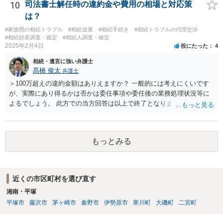
であれば、弁護士に相談し依頼されたら良いと思います。
10
司法書士解任時の違約金や費用の相場と対応策
は？
#家族間の相続トラブル
#相続放棄
#相続手続き
#相続トラブルの代理交渉
#相続財産調査・鑑定
#相続人調査・確定
2025年2月4日
役にたった
4
相続・遺言に強い弁護士
髙橋 俊太
弁護士
＞100万超えの違約金額はありえますか？ 一般的には考えにくいです
が、実際にあり得るかは否かは委任事項や委任後の業務処理状況等に
よるでしょう。 此方での当方回答は以上で終了となりますが、参考に
なりましたら幸いです。
もっとみる
近くの市区町村を選び直す
湘南・平塚
平塚市
藤沢市
茅ヶ崎市
秦野市
伊勢原市
寒川町
大磯町
二宮町