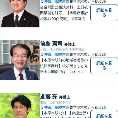
神奈川県
厚木市
本厚木駅
から徒歩3分
|
借金問題は相談無料、土日夜
詳細を見
間早朝も対応。【事務所累計
る
相談4400件突破】民事裁判／
家事調停・審判／債務整理／
法人破産／相続／不貞トラブ
ル／離婚／男女問題
前島 憲司
弁護士
弁護士法人前島綜合法律事務所
神奈川県
厚木市
本厚木駅
から徒歩2分
|
【本厚木駅前の地域密着型の
詳細を見
法律事務所】依頼者さまと弁
る
護士の関係では、コミュニケ
ーションの取りやすさを重
視！早期解決のためにまずは
ご相談ください。【電話・WE
B面談可】【本厚木駅1分】
進藤 亮
弁護士
進藤・田村法律事務所
神奈川県
厚木市
本厚木駅
から徒歩2分
|
【本厚木駅2分】【弁護士歴1
詳細を見