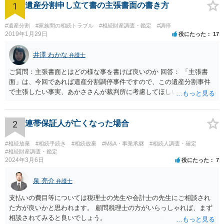
1
遺産分割申し立て書の主張書面の書き方
#遺産分割
#家族間の相続トラブル
#相続財産調査・鑑定
#調停
2019年1月29日
役にたった
17
井澤 わかな
弁護士
ご質問：主張書面とはどの様な事を書けば良いのか 回答： 「主張書
面」は、今回であれば遺産分割調停事件ですので、この遺産分割事件
で主張したい事実、あかささんが裁判所に考慮してほしいと思う、亡
くなった方・あかささん・お姉さん間の事情などを記入することにな
ります。 もし、主張したい事実や考慮してほしい事情に関連して
資料を持っているようであれば、主張書面とは別で提出できます。も
2
連帯保証人が亡くなった場合
し、お姉さんに見られたくないような資料がある場合、「非開示の希
望に関する申出書」と共に提出することも考えられます。 ご質問：書
#相続放棄
#相続手続き
#相続放棄
#M&A・事業承継
#相続人調査・確定
いた方が良い事と書かない方が良い事 回答： お姉さんが申立書の「申
#相続財産調査・鑑定
2024年3月6日
役にたった
7
立ての趣旨」のところに書いている遺産の分け方に対して意見があれ
ば、まずそれを書くとよいです。 次に「申立ての理由」のところに、
泉 亮介
なぜ調停を申し立てたのか(例えば、あかささんと話合いが出来ない／
弁護士
決裂した、など)や亡くなった方・あかささん・お姉さん間の事情やい
支払いの費目等については税理士の先生や会計士の先生にご相談され
きさつなどが書かれていると思うので、あかささんから見てそれは違
た方が良いかと思われます。 顧問税理士の方がいらっしゃれば、まず
うと感じるところは、どのように違うのか、など書くとよいです。 そ
相談されてみると良いでしょう。
の他、お姉さんの申立書には書かれていないけど、どのように遺産を