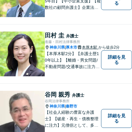
5年目】【中小企業支援】【複
る
数社の顧問弁護士】企業法
務…会社法｜契約法務｜企業
間紛争｜会社訴訟｜労務紛争
｜債権回収｜法人破産 || 一
般民事…交通事故｜労働｜不
田村 圭
弁護士
動産｜相続｜借金問題
進藤・田村法律事務所
神奈川県
厚木市
本厚木駅
から徒歩2分
|
【本厚木駅2分】【弁護士歴1
詳細を見
0年以上】【離婚・男女問題/
る
不動産問題/交通事故に注力】
わかりやすい説明と迅速・誠
実対応を心がけています。最
善の解決策をご提供できるよ
う、全力でサポートします。
谷岡 親秀
弁護士
谷岡法律事務所
神奈川県
秦野市
|
【社会人経験の豊富な弁護
詳細を見
士】【破産・再生・債務整理
る
に注力】元僧侶として、多く
の方々のお悩みに寄り添って