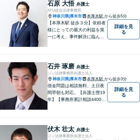
でも明るい未来のために尽力
石原 大悟
弁護士
しますのでご安心ください。
AYU総合法律事務所
【駐車場有】
神奈川県
厚木市
本厚木駅
から徒歩5分
|
【本厚木駅 徒歩３分】依頼者
詳細を見
様にとっての最大の利益を第
る
一に考え、事件解決に臨んで
おります。神奈川県央地域に
根差し、みなさまから選ばれ
るべき県内Ｎｏ１の法律事務
所を目指しております。
石井 琢磨
弁護士
ジン法律事務所弁護士法人
神奈川県
厚木市
本厚木駅
から徒歩3分
|
借金問題は相談無料、土日夜
詳細を見
間早朝も対応。【弁護士歴19
る
年】【事務所累計相談4400件
突破】民事裁判／家事調停・
審判／債務整理／法人破産／
相続／不貞トラブル／離婚／
男女問題
伏木 壮太
弁護士
ジン法律事務所弁護士法人