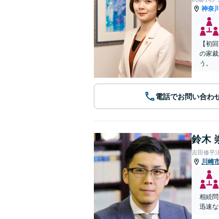
神奈
【初回
の家裁
う。
電話でお問い合わ
鈴木 
吉田修平
川崎
相続問
迅速な