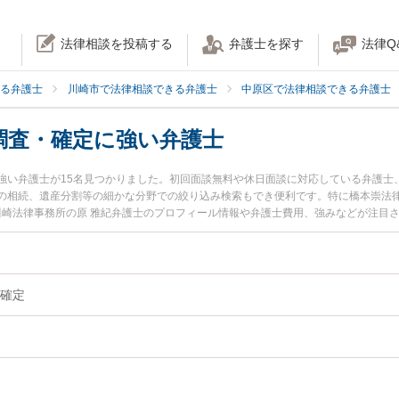
法律相談を投稿する
弁護士を探す
法律Q
る弁護士
川崎市で法律相談できる弁護士
中原区で法律相談できる弁護士
調査・確定に強い弁護士
強い弁護士が15名見つかりました。初回面談無料や休日面談に対応している弁護士
の相続、遺産分割等の細かな分野での絞り込み検索もでき便利です。特に橋本崇法律
愛川崎法律事務所の原 雅紀弁護士のプロフィール情報や弁護士費用、強みなどが注目
弁護士に相談したい』『相続人調査・確定のトラブル解決の実績豊富な近くの弁護
に相談予約したい』などでお困りの相談者さんにおすすめです。
確定