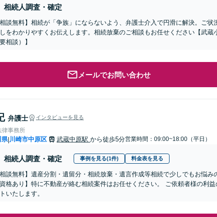
相続人調査・確定
相談無料】相続が「争族」にならないよう、弁護士介入で円滑に解決。ご状
しをわかりやすくお伝えします。相続放棄のご相談もお任せください【武蔵小
要相談）】
メールでお問い合わせ
紀
弁護士
インタビューを見る
法律事務所
川県
川崎市中原区
武蔵中原駅
から徒歩5分
営業時間：09:00~18:00（平日）
|
相続人調査・確定
事例を見る(1件)
料金表を見る
相談無料】遺産分割・遺留分・相続放棄・遺言作成等相続で少しでもお悩み
資格あり】特に不動産が絡む相続案件はお任せください。 ご依頼者様の利益
トいたします。