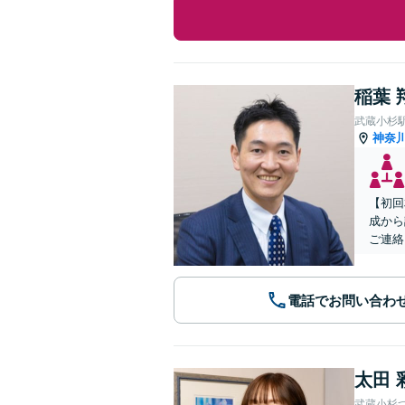
稲葉 
武蔵小杉
神奈
【初回
成から
ご連絡
電話でお問い合わ
太田 
武蔵小杉