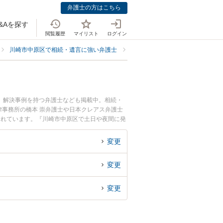
弁護士の方はこちら
&Aを探す
閲覧履歴
マイリスト
ログイン
川崎市中原区で相続・遺言に強い弁護士
川崎市中原区で相続人調査・確定
、解決事例を持つ弁護士なども掲載中。相続・
事務所の橋本 崇弁護士や日本クレアス弁護士
されています。『川崎市中原区で土日や夜間に発
士を検索したい』『初回相談無料で相続人調査・
変更
変更
変更