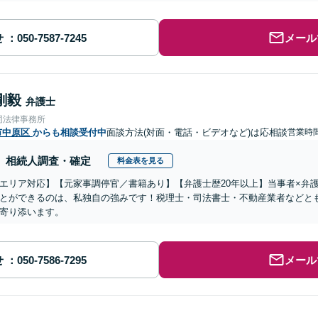
せ
メール
剛毅
弁護士
同法律事務所
市中原区
からも相談受付中
面談方法(対面・電話・ビデオなど)は応相談
営業時間
相続人調査・確定
料金表を見る
エリア対応】【元家事調停官／書籍あり】【弁護士歴20年以上】当事者×弁
とができるのは、私独自の強みです！税理士・司法書士・不動産業者などと
寄り添います。
せ
メール