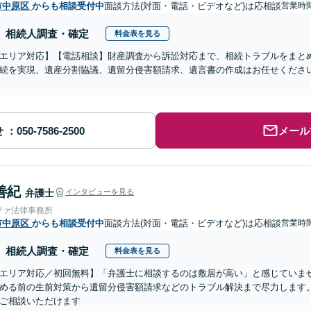
市中原区
からも相談受付中
面談方法(対面・電話・ビデオなど)は応相談
営業時間
相続人調査・確定
料金表を見る
エリア対応】【電話相談】財産調査から訴訟対応まで、相続トラブルをまと
続を実現、遺産分割協議、遺留分侵害額請求、遺言書の作成はお任せくださ
せ
メール
善紀
弁護士
インタビューを見る
ファ法律事務所
市中原区
からも相談受付中
面談方法(対面・電話・ビデオなど)は応相談
営業時間
相続人調査・確定
料金表を見る
エリア対応／初回無料】「弁護士に相談するのは敷居が高い」と感じていま
める前の生前対策から遺留分侵害額請求などのトラブル解決まで尽力します。
ご相談いただけます