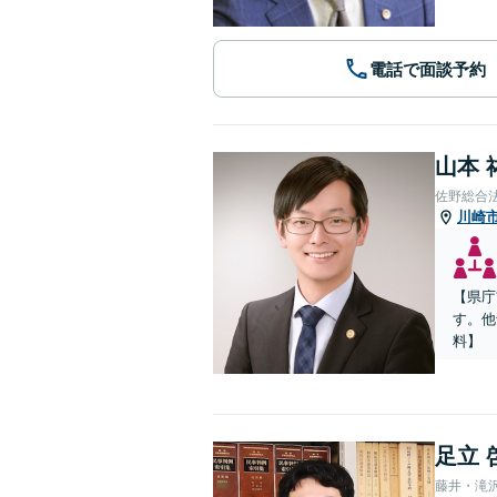
電話で面談予約
山本 
佐野総合
川崎
【県庁
す。他
料】
足立 
藤井・滝