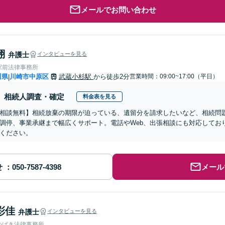
メールでお問い合わせ
翔
弁護士
インタビューを見る
駅前法律事務所
川県
川崎市中原区
武蔵小杉駅
から徒歩2分
営業時間：09:00~17:00（平日）
|
相続人調査・確定
料金表を見る
相談無料】相続放棄の期限が迫っている、遺留分を請求したいなど、相続問
調停、事業承継まで幅広くサポート。電話やWeb、出張相談にも対応してお
ください。
せ
メール
彩佳
弁護士
インタビューを見る
つばき法律事務所