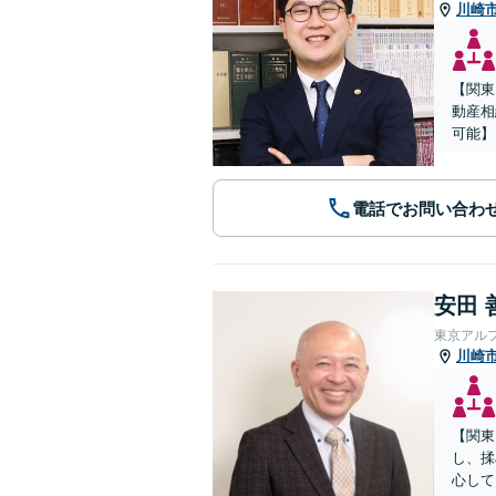
川崎
【関東
動産相
可能】
電話でお問い合わ
安田 
東京アル
川崎
【関東
し、揉
心して