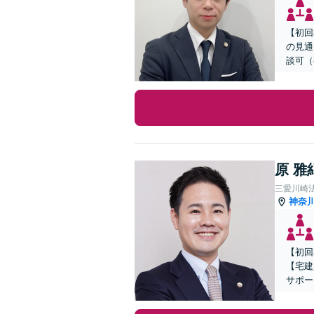
【初回
の見通
談可（
原 雅
三愛川崎
神奈
【初回
【宅建
サポー