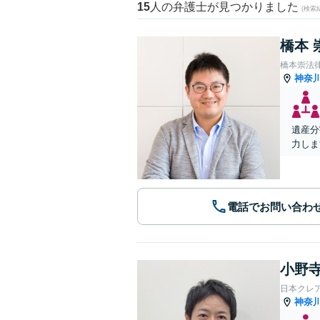
15
人の弁護士が見つかりました
(検索
橋本 
橋本崇法
神奈
遺産分
力しま
電話でお問い合わ
小野寺
日本クレ
神奈