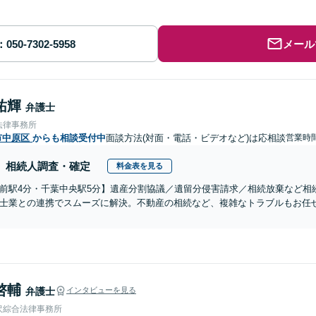
メール
祐輝
弁護士
法律事務所
市中原区
からも相談受付中
面談方法(対面・電話・ビデオなど)は応相談
営業時間
相続人調査・確定
料金表を見る
前駅4分・千葉中央駅5分】遺産分割協議／遺留分侵害請求／相続放棄など相
士業との連携でスムーズに解決。不動産の相続など、複雑なトラブルもお任せ
啓輔
弁護士
インタビューを見る
沢綜合法律事務所