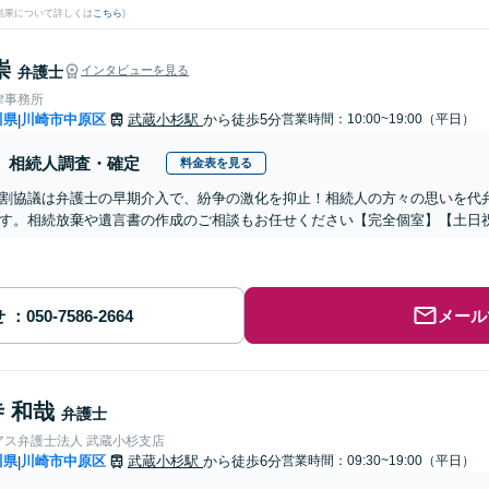
結果について詳しくは
こちら
)
崇
弁護士
インタビューを見る
律事務所
川県
川崎市中原区
武蔵小杉駅
から徒歩5分
営業時間：10:00~19:00（平日）
|
相続人調査・確定
料金表を見る
割協議は弁護士の早期介入で、紛争の激化を抑止！相続人の方々の思いを代
す。相続放棄や遺言書の作成のご相談もお任せください【完全個室】【土日
せ
メール
 和哉
弁護士
アス弁護士法人 武蔵小杉支店
川県
川崎市中原区
武蔵小杉駅
から徒歩6分
営業時間：09:30~19:00（平日）
|