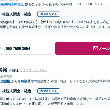
川県
川崎市中原区
新丸子駅
から徒歩4分
営業時間：09:30~17:00（平日）
|
相続人調査・確定
料金表を見る
面談無料】【WEB面談可】【女性のご相談90%以上】相続の不安を包み込
運用を熟知した女性弁護士が、遺産分割や遺留分のお悩みに寄り添います。
せ
メール
崇裕
弁護士
インタビューを見る
法律事務所
市中原区
からも相談受付中
面談方法(対面・電話・ビデオなど)は応相談
営業時間
相続人調査・確定
料金表を見る
題を解決するためには，法律以外にも税務や不動産鑑定評価など，幅広い知
問題解決をはかり，必要に応じて各種専門家と連携します。