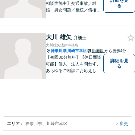
詳細を見
相談実施中】交通事故／離
る
婚・男女問題／相続／債権回
収など、幅広いご相談に対応
可能。「犯罪被害者支援」に
精通する弁護士。苦しい思い
大川 雄矢
をしている方を救うため、全
弁護士
力で取り組みます。
大川雄矢法律事務所
神奈川県
川崎市幸区
川崎駅
から徒歩4分
|
【初回30分無料】【休日面談
詳細を見
可能】個人・法人を問わず、
る
あらゆるご相談にお応えしま
す。持ち前の明るさと元気の
良さで、ひとつひとつの案件
に対して誠実に対応いたしま
すので、まずはご相談くださ
い。。【JR京浜東北線「川崎
駅」⻄⼝3分】
エリア
神奈川県、川崎市幸区
変更