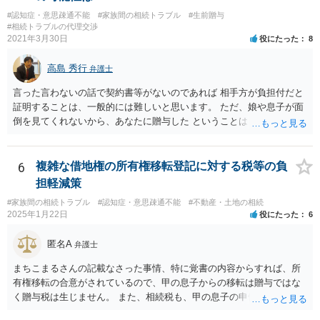
相続放棄されれば問題ありません。 ３） 完全に拒否する方法はないか
#認知症・意思疎通不能
#家族間の相続トラブル
#生前贈与
もしれませんが、 関わりを持ちたくないとのことでしたら、親族の意
#相続トラブルの代理交渉
見書にその旨を記載して提出しておけば良いかも知れません。 後見人
2021年3月30日
役にたった
8
としても、関わりを拒否している親族にあえて連絡をしてくる可能性
は低いと考えられます。 以上、ご参考になさってください。
高島 秀行
弁護士
言った言わないの話で契約書等がないのであれば 相手方が負担付だと
証明することは、一般的には難しいと思います。 ただ、娘や息子が面
倒を見てくれないから、あなたに贈与した ということは あなたは面倒
を見てくれると約束したからだ というように相手は主張してくる可能
性はあります。 祖父は、なぜあなたが面倒を見ないと言ったのに贈与
してくれたのか ということが問題となる可能性はあります。 祖父が認
6
複雑な借地権の所有権移転登記に対する税等の負
知症という診断を受ければ 贈与時に判断能力がなかったから無効だと
担軽減策
主張してくる可能性はあります。 それが通るかは、医師の診断時期と
#家族間の相続トラブル
#認知症・意思疎通不能
#不動産・土地の相続
診断内容によります。
2025年1月22日
役にたった
6
匿名A
弁護士
まちこまるさんの記載なさった事情、特に覚書の内容からすれば、所
有権移転の合意がされているので、甲の息子からの移転は贈与ではな
く贈与税は生じません。 また、相続税も、甲の息子の申告の内容の問
題なので、本来負担すべきでなかったかもしれない可能性があるの