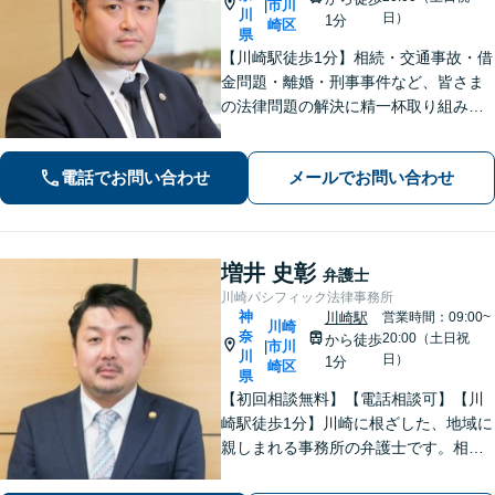
市川
|
川
日）
1分
崎区
県
【川崎駅徒歩1分】相続・交通事故・借
金問題・離婚・刑事事件など、皆さま
の法律問題の解決に精一杯取り組みま
す。持ち前のバイタリティとフットワ
ークの軽さに自信あり。費用の負担を
電話でお問い合わせ
メールでお問い合わせ
最小限にするよう努めています。【地
元密着】クチコミ・リピーター多数。
増井 史彰
弁護士
川崎パシフィック法律事務所
神
川崎駅
営業時間：09:00~
川崎
奈
20:00（土日祝
から徒歩
市川
|
川
日）
1分
崎区
県
【初回相談無料】【電話相談可】【川
崎駅徒歩1分】川崎に根ざした、地域に
親しまれる事務所の弁護士です。相
続・交通事故・借金問題など親身にな