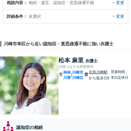
相談内容
相続・遺言、認知症・意思疎通不能
変更
詳細条件
未選択
変更
川崎市幸区から近い認知症・意思疎通不能に強い弁護士
松本 麻里
弁護士
川崎つばさ法律事務所
京急川崎駅
営業時間：
神奈
川崎市
|
川県
川崎区
本日定休日
から徒歩1分
認知症の相続