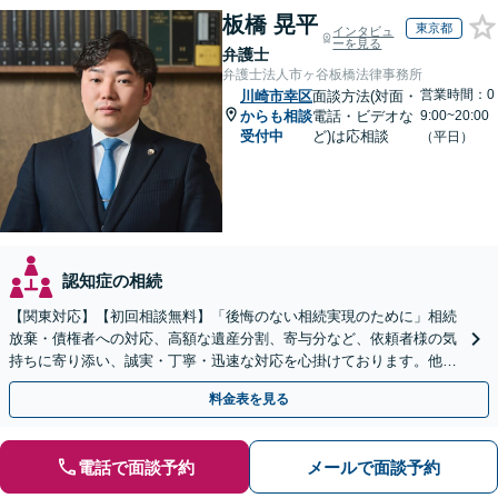
板橋 晃平
東京都
インタビュ
ーを見る
弁護士
弁護士法人市ヶ谷板橋法律事務所
営業時間：0
川崎市幸区
面談方法(対面・
からも相談
電話・ビデオな
9:00~20:00
受付中
ど)は応相談
（平日）
認知症の相続
【関東対応】【初回相談無料】「後悔のない相続実現のために」相続
放棄・債権者への対応、高額な遺産分割、寄与分など、依頼者様の気
持ちに寄り添い、誠実・丁寧・迅速な対応を心掛けております。他士
業とも連携し円滑な相続を目指します【夜間相談可】
料金表を見る
電話で面談予約
メールで面談予約