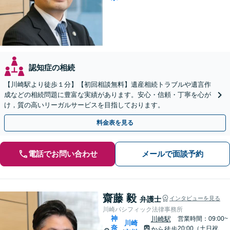
認知症の相続
【川崎駅より徒歩１分】【初回相談無料】遺産相続トラブルや遺言作
成などの相続問題に豊富な実績があります。安心・信頼・丁寧を心が
け，質の高いリーガルサービスを目指しております。
料金表を見る
電話でお問い合わせ
メールで面談予約
齋藤 毅
弁護士
インタビューを見る
川崎パシフィック法律事務所
神
川崎駅
営業時間：09:00~
川崎
奈
20:00（土日祝
から徒歩