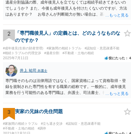
遺産分割協議の際、成年後見人を立てなくては相続手続きてきないの
でしょうか？ また、今後も成年後見人を付けたくないのですが、方法
はありますか？ お母さんが判断能力が無い場合は、基本的に成年後
見人をつけるほかありません。 遺産分割審判や遺産分割調停を申し
立て、お母さんに特別代理人をつけるという方法も考えられますが、
遺産分割だけでなく、その後の取得した遺産の管理もありますので
2
「専門職後見人」の定義とは、どのようなものな
遺産分割審判や遺産分割調停を申し立て、お母さんに特別代理人をつ
のですか？
けるということでは解決できなさそうなので 後見人をつけるよう求め
#成年後見(生前の財産管理)
#家族間の相続トラブル
#認知症・意思疎通不能
られると思います。 弁護士に面談で相談された方がよいと思いま
#相続トラブルの代理交渉
#遺産分割
#不動産・土地の相続
す。
2025年7月11日
役にたった
4
井上 祐司
弁護士
専門職そのものは法律用語ではなく、国家資格によって資格取得・登
録を規制された専門性を有する職業の総称です。一般的に、成年後見
業務を行う可能性のある専門職は、弁護士、司法書士、行政書士、税
理士、社会福祉士、精神保健福祉士等が挙げられます。 精神保健福祉
士はほぼ無条件で成年後見人に選任されるわけではなく、基幹研修を
受講して継続研修を受講し続ける必要がありますが、家庭裁判所から
3
実家の兄妹の先住問題
選任された場合には専門職後見人と呼ぶことになるでしょう。
#家族間の相続トラブル
#立ち退き交渉
#認知症・意思疎通不能
#不動産・土地の相続
#調停
2021年12月31日
役にたった
4