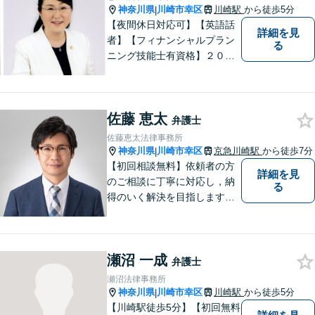
神奈川県
川崎市幸区
川崎駅
から徒歩5分
|
【夜間休日対応可】【英語話
詳細を見
者】【フィナンシャルプラン
る
ニング技能士有資格】２０年
以上の事業所勤務経験があり
ます。中小企業診断士、証券
アナリスト検定会員も保有し
佐藤 恵太
ております。
弁護士
佐藤恵太法律事務所
神奈川県
川崎市幸区
京急川崎駅
から徒歩7分
|
【初回相談無料】依頼者の方
詳細を見
のご相談に丁寧に対応し，納
る
得のいく解決を目指します。
まずはお気軽にご相談くださ
い。
瀬沼 一成
弁護士
瀬沼法律事務所
神奈川県
川崎市幸区
川崎駅
から徒歩5分
|
【川崎駅徒歩5分】【初回無料