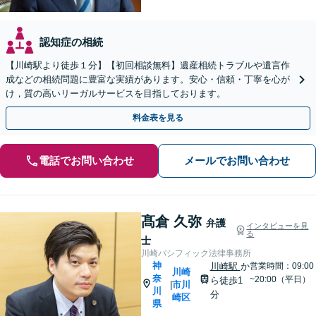
認知症の相続
【川崎駅より徒歩１分】【初回相談無料】遺産相続トラブルや遺言作
成などの相続問題に豊富な実績があります。安心・信頼・丁寧を心が
け，質の高いリーガルサービスを目指しております。
料金表を見る
電話でお問い合わせ
メールでお問い合わせ
髙倉 久弥
弁護
インタビューを見
る
士
川崎パシフィック法律事務所
神
川崎駅
か
営業時間：09:00
川崎
奈
~20:00（平日）
ら徒歩1
市川
|
川
分
崎区
県