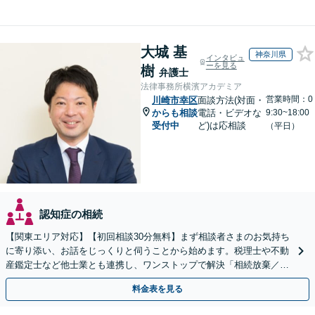
大城 基
神奈川県
インタビュ
ーを見る
樹
弁護士
法律事務所横濱アカデミア
営業時間：0
川崎市幸区
面談方法(対面・
からも相談
電話・ビデオな
9:30~18:00
受付中
ど)は応相談
（平日）
認知症の相続
【関東エリア対応】【初回相談30分無料】まず相談者さまのお気持ち
に寄り添い、お話をじっくりと伺うことから始めます。税理士や不動
産鑑定士など他士業とも連携し、ワンストップで解決「相続放棄／遺
言書作成／遺留分侵害額請求／使い込み・寄与分など」
料金表を見る