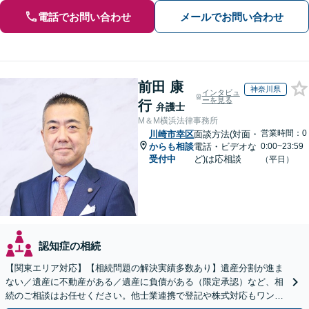
電話でお問い合わせ
メールでお問い合わせ
前田 康
神奈川県
インタビュ
ーを見る
行
弁護士
M＆M横浜法律事務所
営業時間：0
川崎市幸区
面談方法(対面・
からも相談
電話・ビデオな
0:00~23:59
受付中
ど)は応相談
（平日）
認知症の相続
【関東エリア対応】【相続問題の解決実績多数あり】遺産分割が進ま
ない／遺産に不動産がある／遺産に負債がある（限定承認）など、相
続のご相談はお任せください。他士業連携で登記や株式対応もワンス