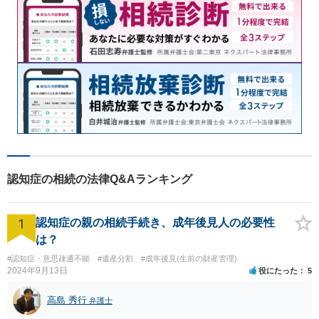
認知症の相続の法律Q&Aランキング
1
認知症の親の相続手続き、成年後見人の必要性
は？
#認知症・意思疎通不能
#遺産分割
#成年後見(生前の財産管理)
2024年9月13日
役にたった
5
高島 秀行
弁護士