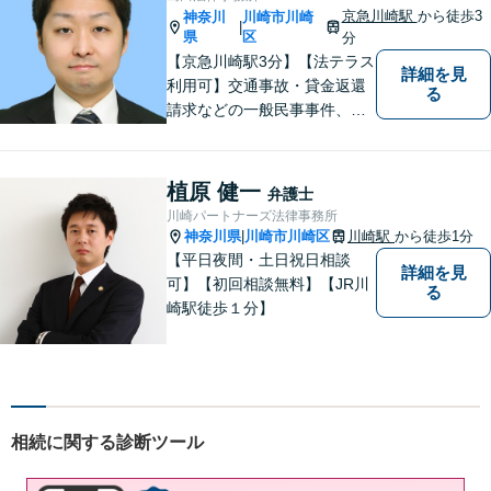
京急川崎駅
から徒歩3
神奈川
川崎市川崎
|
県
区
分
【京急川崎駅3分】【法テラス
詳細を見
利用可】交通事故・貸金返還
る
請求などの一般民事事件、離
婚事件・遺産分割事件等の家
事事件、任意整理・破産・個
人再生などの債務整理事件、
植原 健一
弁護士
さらには刑事事件等幅広い分
川崎パートナーズ法律事務所
野を取り扱っております。お
神奈川県
川崎市川崎区
川崎駅
から徒歩1分
|
気軽にご相談ください【休
【平日夜間・土日祝日相談
詳細を見
日・夜間相談可】
可】【初回相談無料】【JR川
る
崎駅徒歩１分】
相続に関する診断ツール