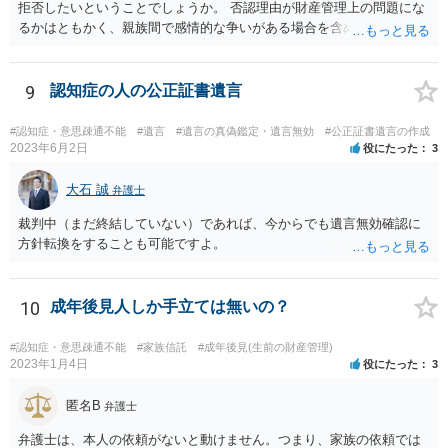
拒否したいということでしょうか。 否認理由が財産管理上の問題にな
るかはともかく、親族間で感情的な争いがある場合を含めて問題があ
ると考えられる場合には、専門職後見人（弁護士や司法書士）による
選任を希望する旨意見で記載すると良いと思われます。 もちろん専門
職後見人ですから、伯父さんの負担で毎月３万３０００円ないし５万
9
認知症の人の公正証書遺言
５０００円の後見人報酬がつきますが、叔母さんが信用できないとい
うことであれば、少ない負担であると思われます。
#認知症・意思疎通不能
#遺言
#遺言の真偽鑑定・遺言無効
#公正証書遺言の作成
2023年6月2日
役にたった
3
大石 誠
弁護士
裁判中（まだ終結していない）であれば、今からでも遺言無効確認に
方針転換をすることも可能ですよ。
10
成年後見人しか手立ては無いの？
#認知症・意思疎通不能
#家族信託
#成年後見(生前の財産管理)
2023年1月4日
役にたった
3
匿名B
弁護士
弁護士は、本人の依頼がないと動けません。つまり、家族の依頼では