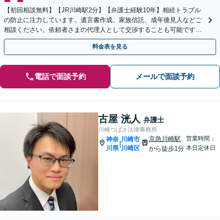
【初回相談無料】【JR川崎駅2分】【弁護士経験10年】相続トラブル
の防止に注力しています。遺言書作成、家族信託、成年後見人などご
相談ください。依頼者さまの代理人として交渉することも可能です
【土日祝対応可】
料金表を見る
電話で面談予約
メールで面談予約
古屋 洸人
弁護士
川崎つばさ法律事務所
京急川崎駅
営業時間：
神奈
川崎市
|
川県
川崎区
本日定休日
から徒歩1分