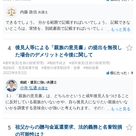
内藤 政信
弁護士
できるでしょう。 分かる範囲で記載すればいいでしょう。 記載できな
いところは、実情を、別紙書面で記載すればいいでしょう。
4
後見人等による「親族の意見書」の提出を無視し
た場合のデメリットと今後に関して
#成年後見(生前の財産管理)
#相続手続き
#成年後見(生前の財産管理)
#認知症・意思疎通不能
#遺留分侵害額請求・放棄
#相続放棄
2022年8月2日
役にたった
9
相続・遺言に強い弁護士
小寺 弘通
弁護士
１） 「親族の意見書」は、どちらかというと成年後見人をつけること
に反対している親族がいないかや、自ら後見人になりたい親族がいな
いかを調査する意味合いが強いと考えられます。 そのため、ご相談の
ご事情であれば無視してしまっても特に不都合はないと考えられま
す。 ２） 場合によっては、介護や被後見人の財産の処分等に関して、
後見人から相談があることも考えられます。 また、お祖母さんがお亡
5
祖父からの贈与金返還要求、法的義務と名誉毀損
くなりになった場合、相続人となる可能性がありますが、 その場合は
の可能性は？