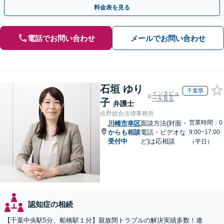
トップ対応します【土日祝対応可】【弁護士歴30年】
料金表を見る
電話でお問い合わせ
メールでお問い合わせ
石垣 ゆり
千葉県
インタビュ
ーを見る
子
弁護士
佐野総合法律事務所
営業時間：0
川崎市幸区
面談方法(対面・
からも相談
電話・ビデオな
9:00~17:00
受付中
ど)は応相談
（平日）
認知症の相続
【千葉中央駅5分、船橋駅１分】親族間トラブルの解決実績多数！連