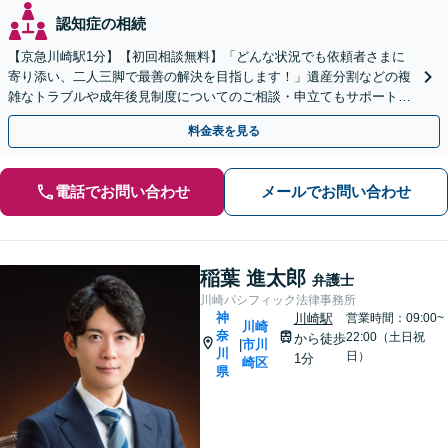
認知症の相続
【京急川崎駅1分】【初回相談無料】「どんな状況でも依頼者さまに
寄り添い、二人三脚で最善の解決を目指します！」遺産分割などの複
雑なトラブルや成年後見制度についてのご相談・申立てもサポート。
一人で抱え込まず、まずはお話をお聞かせください
料金表を見る
電話でお問い合わせ
メールでお問い合わせ
稲葉 進太郎
弁護士
川崎パシフィック法律事務所
神
川崎駅
営業時間：09:00~
川崎
奈
22:00（土日祝
から徒歩
市川
|
川
日）
1分
崎区
県