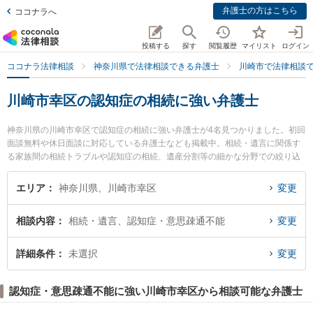
弁護士の方はこちら
ココナラへ
投稿する
探す
閲覧履歴
マイリスト
ログイン
ココナラ法律相談
神奈川県で法律相談できる弁護士
川崎市で法律相談
川崎市幸区の認知症の相続に強い弁護士
神奈川県の川崎市幸区で認知症の相続に強い弁護士が4名見つかりました。初回
面談無料や休日面談に対応している弁護士なども掲載中。相続・遺言に関係す
る家族間の相続トラブルや認知症の相続、遺産分割等の細かな分野での絞り込
み検索もでき便利です。特に恵富総合法律事務所の小川 文子弁護士や佐藤恵太
法律事務所の佐藤 恵太弁護士、瀬沼法律事務所の瀬沼 一成弁護士のプロフィー
エリア
神奈川県、川崎市幸区
変更
ル情報や弁護士費用、強みなどが注目されています。『川崎市幸区で土日や夜
間に発生した認知症の相続のトラブルを今すぐに弁護士に相談したい』『認知
相談内容
相続・遺言、認知症・意思疎通不能
変更
症の相続のトラブル解決の実績豊富な近くの弁護士を検索したい』『初回相談
無料で認知症の相続を法律相談できる川崎市幸区内の弁護士に相談予約した
い』などでお困りの相談者さんにおすすめです。
詳細条件
未選択
変更
認知症・意思疎通不能に強い川崎市幸区から相談可能な弁護士