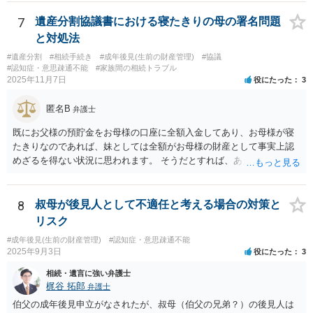
で、支払う義務はないということになります。 所有権移転登記を求め
て裁判を起こすというのが本筋でしょう。 弁護士に依頼してくださ
7
遺産分割協議書における寝たきりの母の署名問題
い。
と対処法
#遺産分割
#相続手続き
#成年後見(生前の財産管理)
#協議
#認知症・意思疎通不能
#家族間の相続トラブル
2025年11月7日
役にたった
3
匿名B
弁護士
既にお父様の預貯金をお母様の口座に全額入金してあり、お母様が寝
たきりなのであれば、妹としては全額がお母様の財産として事実上認
めざるを得ない状況に思われます。 そうだとすれば、あえて遺産分割
協議書をこれから作成する必要は具体的にどこにあるのかが不明で
す。 また、遺産分割協議書を作成しても特にメリットがない妹の協力
が期待できるのかも不明です。 お母様の相続が開始するまで、ご質問
8
叔母が後見人として不適任と考える場合の対策と
主としては行動を起こす必要がないように思えますが、いかがでしょ
リスク
うか。
#成年後見(生前の財産管理)
#認知症・意思疎通不能
2025年9月3日
役にたった
3
相続・遺言に強い弁護士
梶谷 拓郎
弁護士
伯父の成年後見申立がなされたが、叔母（伯父の兄弟？）の後見人は