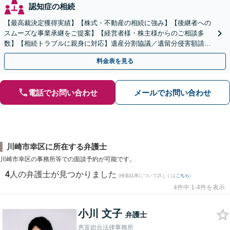
認知症の相続
【最高裁決定獲得実績】【株式・不動産の相続に強み】【後継者への
スムーズな事業承継をご提案】【経営者様・株主様からのご相談多
数】【相続トラブルに親身に対応】遺産分割協議／遺留分侵害額請求
／遺言書作成も丁寧に対応【40分相談無料】【渋谷駅3分】
料金表を見る
電話でお問い合わせ
メールでお問い合わせ
川崎市幸区に所在する弁護士
川崎市幸区の事務所等での面談予約が可能です。
4
人の弁護士が見つかりました
(検索結果について詳しくは
こちら
)
4件中 1-4件を表示
小川 文子
弁護士
恵富総合法律事務所