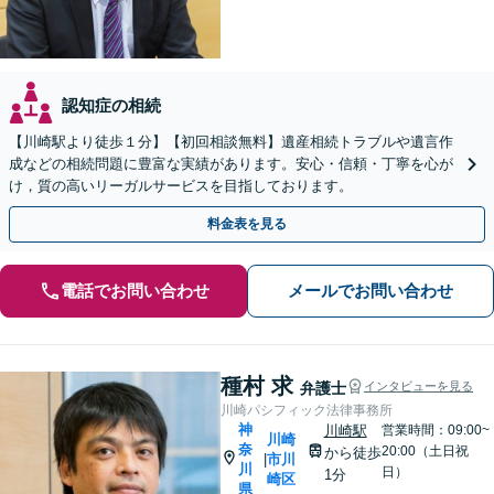
認知症の相続
【川崎駅より徒歩１分】【初回相談無料】遺産相続トラブルや遺言作
成などの相続問題に豊富な実績があります。安心・信頼・丁寧を心が
け，質の高いリーガルサービスを目指しております。
料金表を見る
電話でお問い合わせ
メールでお問い合わせ
種村 求
弁護士
インタビューを見る
川崎パシフィック法律事務所
神
川崎駅
営業時間：09:00~
川崎
奈
20:00（土日祝
から徒歩
市川
|
川
日）
1分
崎区
県