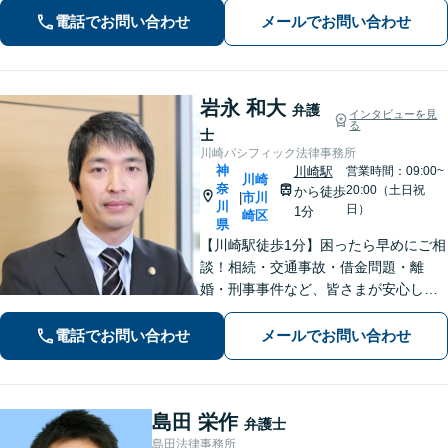
って対応致します。クチコミ・リピー
電話でお問い合わせ
メールでお問い合わせ
ターの方多数。お気軽にご相談くださ
い。
岩永 和大
弁護
インタビューを見
る
士
川崎パシフィック法律事務所
神
川崎駅
営業時間：09:00~
川崎
奈
20:00（土日祝
から徒歩
市川
|
川
日）
1分
崎区
県
【川崎駅徒歩1分】困ったら早めにご相
談！相続・交通事故・借金問題・離
婚・刑事事件など、皆さまが安心して
暮らせるように問題解決に尽力しま
す。【地元密着】クチコミ・リピータ
電話でお問い合わせ
メールでお問い合わせ
ーの方も多数。「こんなことで」と思
わずにお気軽にお問い合わせ下さい。
島田 栄作
弁護士
島田法律事務所