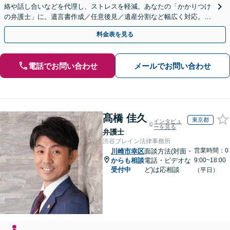
絡や話し合いなどを代理し、ストレスを軽減。あなたの「かかりつけ
の弁護士」に。遺言書作成／任意後見／遺産分割など幅広く対応。お
気軽にご相談ください！【初回来所相談30分無料】
料金表を見る
電話でお問い合わせ
メールでお問い合わせ
髙橋 佳久
東京都
インタビュ
ーを見る
弁護士
渋谷ブレイン法律事務所
営業時間：0
川崎市幸区
面談方法(対面・
からも相談
電話・ビデオな
9:00~18:00
受付中
ど)は応相談
（平日）