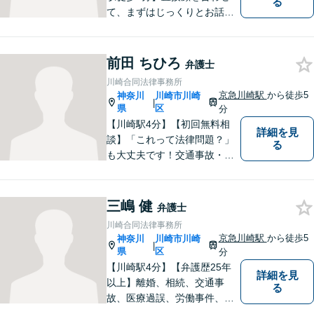
る
て、まずはじっくりとお話を
伺います。個人・法人ともに
対応可能です。依頼者さまに
とって納得のいく最善の解決
前田 ちひろ
弁護士
を目指し、誠意を持って対応
川崎合同法律事務所
いたします。【土日祝対応/要
京急川崎駅
から徒歩5
神奈川
川崎市川崎
|
予約】
県
区
分
【川崎駅4分】【初回無料相
詳細を見
談】「これって法律問題？」
る
も大丈夫です！交通事故・債
務整理・離婚等、お困りごと
はなんでもご相談ください！
皆様が小さな違和感一つをも
三嶋 健
弁護士
覚えることなく、心からの笑
川崎合同法律事務所
顔とともに生活できる社会を
京急川崎駅
から徒歩5
神奈川
川崎市川崎
|
つくれるよう尽力いたしま
県
区
分
す。
【川崎駅4分】【弁護歴25年
詳細を見
以上】離婚、相続、交通事
る
故、医療過誤、労働事件、会
社事件など、幅広い分野で実