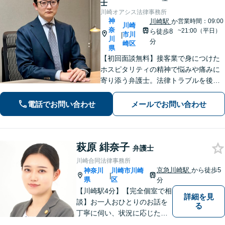
士
川崎オアシス法律事務所
神
川崎駅
か
営業時間：09:00
川崎
奈
~21:00（平日）
ら徒歩8
市川
|
川
分
崎区
県
【初回面談無料】接客業で身につけた
ホスピタリティの精神で悩みや痛みに
寄り添う弁護士。法律トラブルを後ろ
めたく思う必要はありません！【離婚
／借金／相続など】人生の困難を取り
電話でお問い合わせ
メールでお問い合わせ
除くことをお助けします。【初回面談
無料】【秘密厳守】【子連れ相談可】
萩原 緋奈子
弁護士
川崎合同法律事務所
京急川崎駅
から徒歩5
神奈川
川崎市川崎
|
県
区
分
【川崎駅4分】【完全個室で相
詳細を見
談】お一人おひとりのお話を
る
丁寧に伺い、状況に応じた解
決策を分かりやすくご提案し