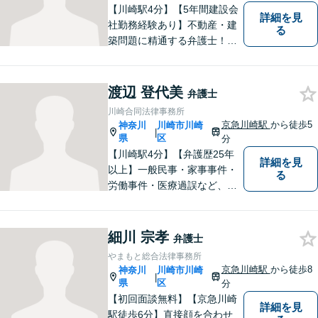
【川崎駅4分】【5年間建設会
詳細を見
社勤務経験あり】不動産・建
る
築問題に精通する弁護士！依
頼者様の権利を守るために全
力を尽くします。これまで培
ってきた知見と交渉力で、納
渡辺 登代美
弁護士
得の解決を目指します！【弁
川崎合同法律事務所
護歴10年以上】
京急川崎駅
から徒歩5
神奈川
川崎市川崎
|
県
区
分
【川崎駅4分】【弁護歴25年
詳細を見
以上】一般民事・家事事件・
る
労働事件・医療過誤など、幅
広い分野で実績がございま
す。弁護らしくない、気軽に
お話できる弁護士です。どの
細川 宗孝
弁護士
ような事案・相手であって
やまもと総合法律事務所
も、正当な権利の主張に努め
京急川崎駅
から徒歩8
神奈川
川崎市川崎
|
ます。ご相談お待ちしていま
県
区
分
す！
【初回面談無料】【京急川崎
詳細を見
駅徒歩6分】直接顔を合わせ