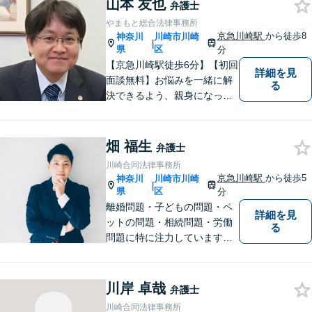
山本 友也
弁護士
判所から依頼を受ける事件も
やまもと総合法律事務所
多数経験しています。1人で悩
京急川崎駅
から徒歩8
神奈川
川崎市川崎
|
まずに、是非ご相談くださ
県
区
分
い。
【京急川崎駅徒歩6分】【初回
詳細を見
面談無料】お悩みを一緒に解
る
決できるよう、親身になっ
て、丁寧にご対応させて頂く
よう心掛けております。交通
事故／相続／離婚／労働／債
畑 福生
弁護士
務整理／刑事事件／企業法務
川崎合同法律事務所
など、幅広く対応。【当日／
京急川崎駅
から徒歩5
神奈川
川崎市川崎
|
夜間／休日対応可能】お気軽
県
区
分
にご相談下さい。
離婚問題・子どもの問題・ペ
詳細を見
ットの問題・相続問題・労働
る
問題に特に注力しています。
お困りの際、お気軽にご相談
ください。
川岸 卓哉
弁護士
川崎合同法律事務所