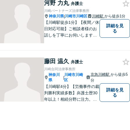
方々が笑顔を取り戻せるよ
河野 力丸
弁護士
う、精一杯お手伝いさせてい
川崎パートナーズ法律事務所
ただきます。
神奈川県
川崎市川崎区
川崎駅
から徒歩1分
|
【川崎駅徒歩1分】【夜間／休
詳細を見
日対応可能】ご相談者様のお
る
話しを丁寧にお伺いします。
離婚問題／相続問題／交通事
故／借金問題／インターネッ
ト問題など、幅広い法律トラ
藤田 温久
ブルに対応可能。【明確な料
弁護士
金体系】法律トラブルでお悩
川崎合同法律事務所
みの方は、お気軽にご相談く
京急川崎駅
から徒歩5
神奈川
川崎市川崎
|
ださい。
県
区
分
【川崎駅4分】【労働事件の裁
詳細を見
判勝利実績多数】弁護士歴30
る
年以上！相続分野に注力。依
頼者様にとって最善の結果を
目指し、積み上げてきた経験
と情熱により実現してまいり
ます！お気軽にご相談を！