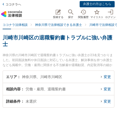
弁護士の方はこちら
ココナラへ
投稿する
探す
閲覧履歴
マイリスト
ログイン
ココナラ法律相談
神奈川県で法律相談できる弁護士
川崎市で法律相談
川崎市川崎区の退職誓約書トラブルに強い弁護
士
神奈川県の川崎市川崎区で退職誓約書トラブルに強い弁護士が23名見つかりま
した。初回面談無料や休日面談に対応している弁護士、解決事例を持つ弁護士
なども掲載中。労働・雇用に関係する不当解雇や退職勧奨、内定取消等の細か
な分野での絞り込み検索もでき便利です。特にベリーベスト法律事務所 川崎オ
フィスの椎名 英之弁護士や川村篤志法律事務所の山﨑 倫樹弁護士、川崎つばさ
エリア
神奈川県、川崎市川崎区
変更
法律事務所の古屋 洸人弁護士のプロフィール情報や弁護士費用、強みなどが注
目されています。『川崎市川崎区で土日や夜間に発生した退職誓約書トラブル
相談内容
労働・雇用、退職誓約書
変更
のトラブルを今すぐに弁護士に相談したい』『退職誓約書トラブルのトラブル
解決の実績豊富な近くの弁護士を検索したい』『初回相談無料で退職誓約書ト
ラブルを法律相談できる川崎市川崎区内の弁護士に相談予約したい』などでお
詳細条件
未選択
変更
困りの相談者さんにおすすめです。