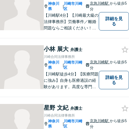
京急川崎駅
から徒歩5
神奈川
川崎市川崎
|
県
区
分
【川崎駅4分】【川崎最大級の
詳細を見
法律事務所】労働事件／離婚
る
問題ならご相談ください！労
災認定や、交通事故の後遺症
認定、医療過誤事件では、医
師などとの研究会を行い、協
小林 展大
弁護士
力医と連携した高いレベルで
川崎合同法律事務所
の解決を目指します。【初回
京急川崎駅
から徒歩5
神奈川
川崎市川崎
|
面談無料】
県
区
分
【川崎駅徒歩4分】【医療問題
詳細を見
に強み】自身も医療過誤の経
る
験があります。高度な専門知
識をもって、被害回復や真相
究明を行い、皆様が前を向い
て生活できるよう全力で取り
星野 文紀
弁護士
組みます。お気軽にご相談く
川崎合同法律事務所
ださい！【医療事故情報セン
京急川崎駅
から徒歩5
神奈川
川崎市川崎
|
ター所属】
県
区
分