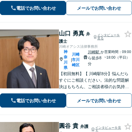
法律問題を解決すべく、親身になって
取り組みます。クチコミ・リピーター
電話でお問い合わせ
メールでお問い合わせ
の方も多数。お気軽にお問い合わせ下
さい。
山口 勇真
弁
インタビューを
見る
護士
川崎オアシス法律事務所
神
川崎駅
か
営業時間：09:00
川崎
奈
~18:00（平日）
ら徒歩8
市川
|
川
分
崎区
県
【初回無料】【 川崎駅8分】悩んだら
すぐにご相談ください。法的な問題解
決はもちろん、ご相談者様のお気持ち
まで徹底サポートします。不安を和ら
げる「レスポンスの速さ」と「二人三
電話でお問い合わせ
メールでお問い合わせ
脚」の姿勢で解決まで伴走いたします
ので安心してお任せください。【WEB
面談】
圓谷 貴
弁護
インタビューを見
る