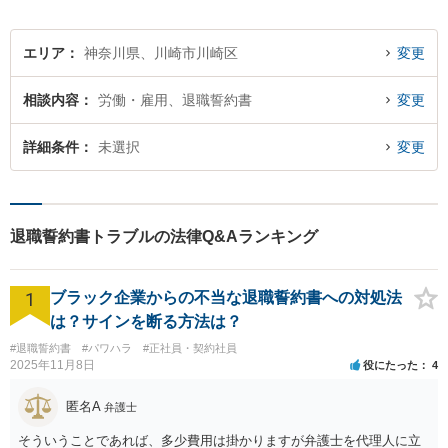
【初回相談無料】
エリア
神奈川県、川崎市川崎区
変更
相談内容
労働・雇用、退職誓約書
変更
詳細条件
未選択
変更
退職誓約書トラブルの法律Q&Aランキング
1
ブラック企業からの不当な退職誓約書への対処法
は？サインを断る方法は？
#退職誓約書
#パワハラ
#正社員・契約社員
2025年11月8日
役にたった
4
匿名A
弁護士
そういうことであれば、多少費用は掛かりますが弁護士を代理人に立