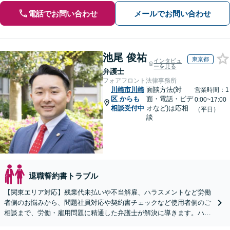
電話でお問い合わせ
メールでお問い合わせ
池尾 俊祐
東京都
インタビュ
ーを見る
弁護士
フォアフロント法律事務所
川崎市川崎
面談方法(対
営業時間：1
区
からも
面・電話・ビデ
0:00~17:00
相談受付中
オなど)は応相
（平日）
談
退職誓約書トラブル
【関東エリア対応】残業代未払いや不当解雇、ハラスメントなど労働
者側のお悩みから、問題社員対応や契約書チェックなど使用者側のご
相談まで、労働・雇用問題に精通した弁護士が解決に導きます。ハラ
スメント対応や従業員向けセミナーも対応可能。