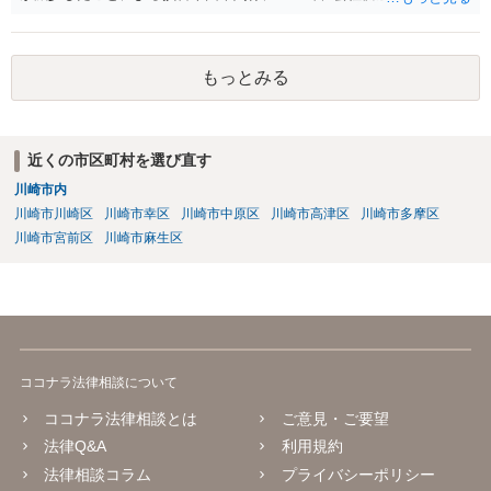
す。納得のいかないことは徹底的に解明しましょう！ 頑張って下さ
務を負います。そのため、損害賠償が認められるハードルは一定程度
い！！
高いです。 誓約書に、「何かあれば損害賠償をします」という文言が
あると、賠償責任についての会社側の立証のハードルは下がるので、
もっとみる
署名すべきではないということになります。
近くの市区町村を選び直す
川崎市内
川崎市川崎区
川崎市幸区
川崎市中原区
川崎市高津区
川崎市多摩区
川崎市宮前区
川崎市麻生区
ココナラ法律相談について
ココナラ法律相談とは
ご意見・ご要望
法律Q&A
利用規約
法律相談コラム
プライバシーポリシー