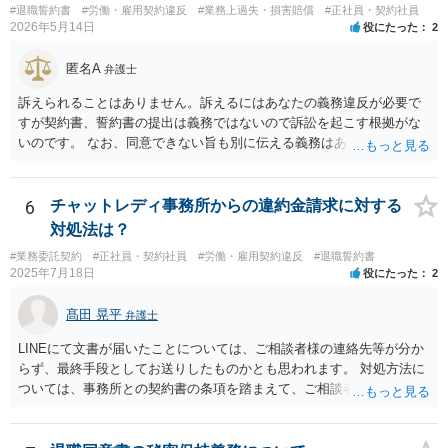
ては低すぎず、高すぎずという水準ですので、本音ではこれで最終決
#退職誓約書
#労働・雇用契約違反
#業務上過失・損害賠償
#正社員・契約社員
賄い代を請求することは、契約として有効とは言い難いと思います。
2026年5月14日
役にたった
2
着したいと考えている可能性が高いと思います。 ではどうすればいい
また、賄いが日常的に提供されていた場合、それは福利厚生の一環や
かというと、過去のパフォーマンスに関連する資料を労働事件に通じ
労務提供に付随する便宜と評価されるように思います。
匿名A
た弁護士に大急ぎで評価してもらい、仮に労働審判に持ち込んだ場合
弁護士
にパッケージがどの程度になるかを見積もってもらうことです。 十分
訴えられることはありません。訴えるにはあなたの義務違反が必要で
な資料を提供すれば、①過去のパフォーマンスがかなり悪いので４か
すが契約書、誓約書の提出は義務ではないので訴訟を起こす根拠がな
月なら十分、②過去のパフォーマンスに目立った落ち度はないので４
いのです。 なお、同意できない旨も別に伝える義務はありません（伝
か月は少なすぎる、③過去のパフォーマンスはそれなりに落ち度があ
えてもいいですが）。無視して期日に未払賃金が振り込まれなかった
るが、解雇が妥当と言うレベルとは言えないから、交渉次第で若干の
ら労基に相談すれば十分と思います。 電話に出ると話の流れで上手く
増額余地がある、の３つのどれに当たるかは判断可能かと思います。
提出する方向に話をもっていかれるかもしれないので電話も出ないこ
6
チャットレディ事務所からの違約金請求に対する
①ならパッケージ受諾、②ならしっかり交渉、③なら微妙な判断、と
とを勧めます。
対処法は？
いうところでしょう。
#業務委託契約
#正社員・契約社員
#労働・雇用契約違反
#退職誓約書
2025年7月18日
役にたった
2
髙田 晃平
弁護士
LINEにて文書が届いたことについては、ご相談者様の連絡先等が分か
らず、最終手段としてお送りしたものかとも思われます。 対処方法に
ついては、事務所との契約書の条項を踏まえて、ご相談者様個人で交
渉を行うことが考えられますが、相手方に弁護士がついているとなり
ますと、本人での交渉は難儀する可能性があるかと考えられます。 解