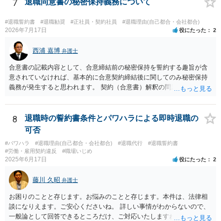
決につながるかというところですが、例えば、民事調停で話合いを行
7
退職同意書の秘密保持義務について
い、調停委員を通じて相手方を説得してもらうという方法も考えられ
ます。
#退職誓約書
#退職勧奨
#正社員・契約社員
#退職理由(自己都合・会社都合)
2026年7月17日
役にたった
2
西浦 嘉博
弁護士
合意書の記載内容として、合意締結前の秘密保持を誓約する趣旨が含
意されていなければ、基本的に合意契約締結後に関してのみ秘密保持
義務が発生すると思われます。 契約（合意書）解釈の問題ですので、
内容を精査されてみてください。 より詳細についてお聞きになりたい
場合、最寄りの法律事務所で相談されることを検討ください。
8
退職時の誓約書条件とパワハラによる即時退職の
可否
#パワハラ
#退職理由(自己都合・会社都合)
#退職代行
#退職誓約書
#労働・雇用契約違反
#職場いじめ
2025年6月17日
役にたった
2
藤川 久昭
弁護士
お困りのことと存じます。お悩みのことと存じます。本件は、法律相
談になりえます。ご安心くださいね。 詳しい事情がわからないので、
一般論として回答できるところだけ、ご対応いたしますね。 １ 期間