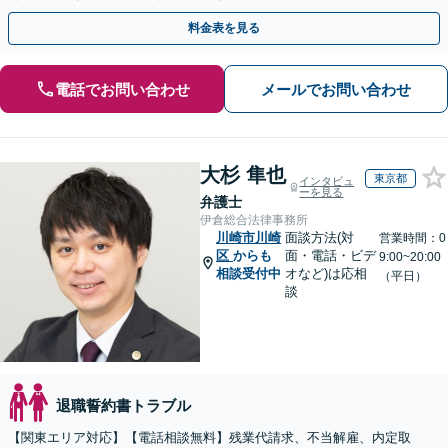
益と今後の事業成長を守り抜きます。
料金表を見る
電話でお問い合わせ
メールでお問い合わせ
大杉 隼也
東京都
インタビュ
ーを見る
弁護士
伊倉総合法律事務所
川崎市川崎
面談方法(対
営業時間：0
区
からも
面・電話・ビデ
9:00~20:00
相談受付中
オなど)は応相
（平日）
談
退職誓約書トラブル
【関東エリア対応】【電話相談無料】残業代請求、不当解雇、内定取