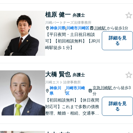
ます。 環境やお金のことで、
これからの人生を諦めなくて
植原 健一
弁護士
済むよう、精一杯お手伝いさ
川崎パートナーズ法律事務所
せていただきます。【休日・
神奈川県
川崎市川崎区
川崎駅
から徒歩1分
|
夜間面談可】
【平日夜間・土日祝日相談
詳細を見
可】【初回相談無料】【JR川
る
崎駅徒歩１分】
大橋 賢也
弁護士
川崎エスト法律事務所
京急川崎駅
から徒歩3
神奈川
川崎市川崎
|
県
区
分
【初回相談無料】【休日夜間
詳細を見
対応可】これまで多数の債務
る
整理、離婚・相続、交通事
故、消費者被害、刑事事件等
を扱ってきました。また、破
産管財人や成年後見人等、裁