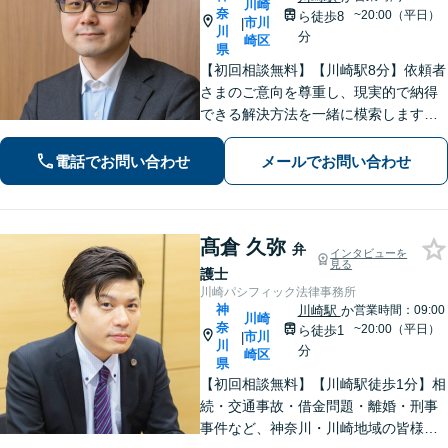
川崎
奈
~20:00（平日）
ら徒歩8
市川
|
川
分
崎区
県
【初回相談無料】【川崎駅8分】依頼者
さまのご意向を尊重し、現実的で納得
できる解決方法を一緒に模索します
【離婚問題】調停・訴訟対応に豊富な
実績あり。人生の再出発を全力で応援
電話でお問い合わせ
メールでお問い合わせ
いたします【借金問題】状況を整理
し、最適な解決方法を提案します【休
日面談可】
髙倉 久弥
弁
インタビューを
見る
護士
川崎パシフィック法律事務所
神
川崎駅
か
営業時間：09:00
川崎
奈
~20:00（平日）
ら徒歩1
市川
|
川
分
崎区
県
【初回相談無料】【川崎駅徒歩1分】相
続・交通事故・借金問題・離婚・刑事
事件など、神奈川・川崎地域の皆様の