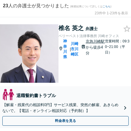
23
人の弁護士が見つかりました
(検索結果について詳しくは
こちら
)
23件中 1-23件を表示
椎名 英之
弁護士
ベリーベスト法律事務所 川崎オフィス
神
京急川崎駅
営業時間：09:3
川崎
奈
0~21:00（平
から徒歩4
市川
|
川
日）
分
崎区
県
退職誓約書トラブル
【解雇・残業代の相談料0円】サービス残業、突然の解雇、あきらめ
ないで。【電話・オンライン相談対応（予約制）】
料金表を見る