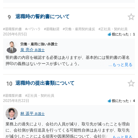
雇用でなければ、退職は自由です。場合によっては、即時退職も可能
です（もめますので避けたいところですが）。 ２ 期間雇用の場合は
「やむをえない事由」が必要です。なければ損害賠償の対象となりえ
9
退職時の誓約書について
ます。ただ、実際は即時退職も不可能ではないです（同じく、もめる
ので避けたいところですが・・・）。 ３ 職場のパワーハラスメント
#退職誓約書
#パワハラ
#退職勧奨
#労働・雇用契約違反
#正社員・契約社員
とは、同じ職場で働く者に対し、職務上の地位や人間関係などの職場
2026年6月5日
役にたった
1
内の優位性を背景に、業務の適正な範囲を超えて、精神的・身体的苦
労働・雇用に強い弁護士
痛を与える又は職場環境を悪化させる行為をいいます。本件の言動
泉 亮介
弁護士
が、これらに該当するかどうか、証拠に基づいて、子細な分析と慎重
誓約書の内容を確認する必要はありますが、基本的には誓約書の署名
な対応が必要です。客観的証拠が不可欠です。 ４ 退職後の競業避止
押印の義務はないケースが多いでしょう。
義務については、合意についてすべての効力が発生するわけではない
です。例えば、既存顧客か否かを問わず、一律に期限の定めも、何ら
の代償措置もなく、営業活動をすることを禁止する場合、不当に営業
10
退職時の提出書類について
の自由及び顧客の選択の自由を奪うものであるから、全てを有効と解
することは公序良俗に反して許されないとされます。本相談は、ネッ
トでのやりとりだけでは、正確な回答が難しい案件です。本件は、法
#退職誓約書
#正社員・契約社員
2025年8月22日
役にたった
4
的に正確に分析すべき事案です。素人判断は大いに危険です。 法的責
任をきちんと追及されたい場合には、労働法にかなり詳しく、上記に
林 遥平
関係した法理等にも通じた弁護士等に相談し、法的に正確に分析して
弁護士
もらい、今後の対応を検討するべきです。弁護士への直接相談が良い
業務上の過失により、会社の人員が減り、取引先が減ったことを理由
と思います。なぜならば、法的にきちんと解明するために、良い知恵
に、会社側が責任追及を行ってくる可能性自体はありますが、取引先
を得るには必要だからです。良い解決になりますよう祈念しておりま
が減少したことによる損害や因果関係について、会社側が立証する義