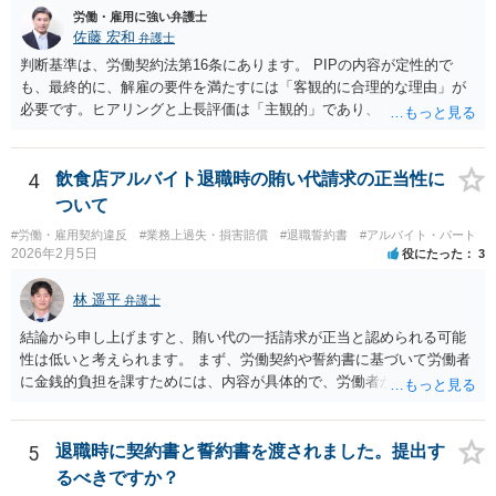
労働・雇用に強い弁護士
佐藤 宏和
弁護士
判断基準は、労働契約法第16条にあります。 PIPの内容が定性的で
も、最終的に、解雇の要件を満たすには「客観的に合理的な理由」が
必要です。ヒアリングと上長評価は「主観的」であり、「客観的に合
理的」とは言い難いため、解雇の要件を満たす証拠として会社側に有
利に使うのは難しいです。ですから、これを達成しなければ退職す
る、賃金減額を受け入れる、などの条件が自動的に発動されるもので
4
飲食店アルバイト退職時の賄い代請求の正当性に
ない限り、PIPの定性評価が即解雇につながる可能性は高くなく、今回
ついて
のPIP自体をさほど恐れる必要はないと思います。 外資系企業は、PIP
#労働・雇用契約違反
#業務上過失・損害賠償
#退職誓約書
#アルバイト・パート
をやれば退職させられると考えているケースが多いですが、PIPをやっ
2026年2月5日
役にたった
3
ても、やらなくても、結局は労働契約法第16条の要件を満たさない限
り解雇はできないので、PIPは説得材料に用いられるにすぎず、結局は
林 遥平
弁護士
パッケージの額と労働者の退職意思で決まるのです。IBM事件、ブル
ームバーグ事件など、有名な外資系企業での解雇事件の裁判例で、PIP
結論から申し上げますと、賄い代の一括請求が正当と認められる可能
後の解雇が無効とされた例は珍しくありません。 他方、期限までにパ
性は低いと考えられます。 まず、労働契約や誓約書に基づいて労働者
ッケージを受け入れないと内容がダウンするというのは、会社側が一
に金銭的負担を課すためには、内容が具体的で、労働者が事前に十分
般的に使うロジックです。そうしないと労働者側がいつまでも受諾を
理解・同意していることが必要です。 しかし、ご相談の内容を見る限
延期しかねないからです。しかし、会社側はパッケージの金額を下げ
り、賄い1回あたりの金額が事前に明示されておらず、「現物支給品」
れば労働者が退職を拒む方向に働き、雇用継続しなければいけなくな
の具体的内容や返還方法について説明がなく、給与明細にも賄い代や
5
退職時に契約書と誓約書を渡されました。提出す
るので、ダウンするというロジックを本音ではなく駆け引きで使用し
現物支給としての記載がないといった点があり、どのような義務が生
るべきですか？
ている可能性が高いです。４か月というのは、一般的な初回提示とし
じるのかが不明確です。このような条項を根拠に、退職時にまとめて