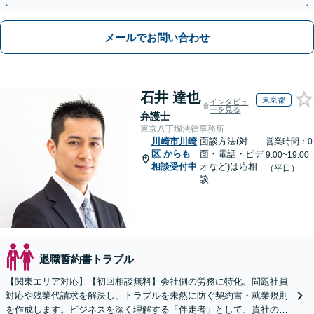
メールでお問い合わせ
石井 達也
東京都
インタビュ
ーを見る
弁護士
東京八丁堀法律事務所
川崎市川崎
面談方法(対
営業時間：0
区
からも
面・電話・ビデ
9:00~19:00
相談受付中
オなど)は応相
（平日）
談
退職誓約書トラブル
【関東エリア対応】【初回相談無料】会社側の労務に特化。問題社員
対応や残業代請求を解決し、トラブルを未然に防ぐ契約書・就業規則
を作成します。ビジネスを深く理解する「伴走者」として、貴社の利