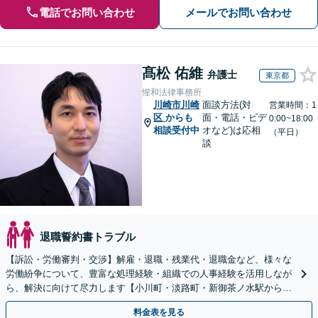
電話でお問い合わせ
メールでお問い合わせ
髙松 佑維
弁護士
東京都
惺和法律事務所
川崎市川崎
面談方法(対
営業時間：1
区
からも
面・電話・ビデ
0:00~18:00
相談受付中
オなど)は応相
（平日）
談
退職誓約書トラブル
【訴訟・労働審判・交渉】解雇・退職・残業代・退職金など、様々な
労働紛争について、豊富な処理経験・組織での人事経験を活用しなが
ら、解決に向けて尽力します【小川町・淡路町・新御茶ノ水駅から約
1分、御茶ノ水駅も利用可】
料金表を見る