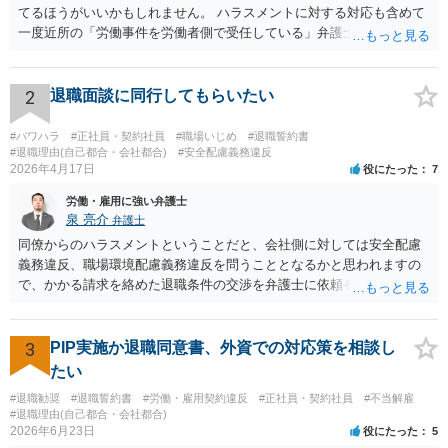
てるほうがいいかもしれません。 ハラスメントに対する対応も含めて
一度近所の「労働事件を労働者側で受任している」弁護士（労働弁護
士）に相談してみることをお勧めします。「日本労働弁護団」に加入
している弁護士であればなお安心です。
2
退職面談に同行してもらいたい
#パワハラ
#正社員・契約社員
#職場いじめ
#退職誓約書
#退職理由(自己都合・会社都合)
#安全配慮義務違反
2026年4月17日
役にたった
7
労働・雇用に強い弁護士
泉 亮介
弁護士
同僚からのハラスメントということだと、会社側に対しては安全配慮
義務違反、職場環境配慮義務違反を問うこととなるかと思われますの
で、かかる請求を絡めた退職条件の交渉を弁護士に依頼をされた方が
良いかと思われます。 その場合、ご自身が会社側と話をする必要はな
くなり全て弁護士が窓口となるため精神的な負担も軽くなるでしょ
う。
3
PIP実施か退職同意書、外資での対応策を相談し
たい
#退職勧奨
#退職誓約書
#労働・雇用契約違反
#正社員・契約社員
#不当解雇
#退職理由(自己都合・会社都合)
2026年6月23日
役にたった
5