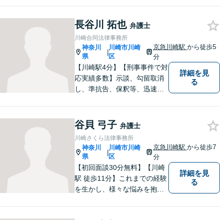
績あり！日々勉強を怠らず、
皆様を守れるよう尽力してい
長谷川 拓也
弁護士
ます。人権を守りながら社会
川崎合同法律事務所
の役に立つことがやりがいで
京急川崎駅
から徒歩5
神奈川
川崎市川崎
|
す。【後払いOK】
県
区
分
【川崎駅4分】【刑事事件で対
詳細を見
応実績多数】示談、勾留取消
る
し、準抗告、保釈等、迅速な
社会復帰ができるよう、誠心
誠意努めます。否認事件や迅
速な対応が求められる場合に
谷貝 弓子
弁護士
は、複数名の弁護士で対応い
川崎さくら法律事務所
たします。まずはお気軽にご
京急川崎駅
から徒歩7
神奈川
川崎市川崎
|
相談を！
県
区
分
【初回面談30分無料】【川崎
詳細を見
駅 徒歩11分】これまでの経験
る
を生かし、様々な悩みを抱え
ておられる依頼者の方々の気
持ちに寄り添い、依頼者の