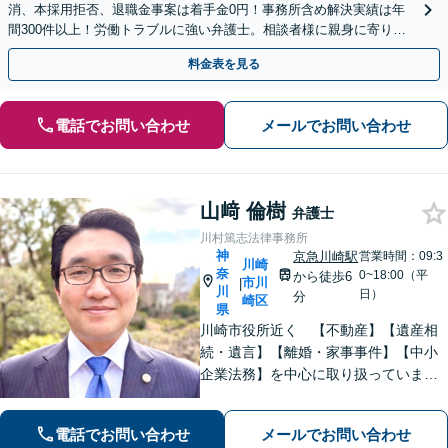
消、本採用拒否、退職金事案は着手金0円！事務所含め解決実績は年
間300件以上！労働トラブルに強い弁護士。相談者様に親身に寄り添
い、ご納得のいただける解決を【休日・夜間相談OK】
料金表を見る
電話でお問い合わせ
メールでお問い合わせ
山﨑 倫樹
弁護士
川村篤志法律事務所
神
京急川崎駅
営業時間：09:3
川崎
奈
0~18:00（平
から徒歩6
市川
|
川
日）
分
崎区
県
川崎市役所近く 【不動産】【遺産相
続・遺言】【離婚・家事事件】【中小
企業法務】を中心に取り扱っていま
す。分かりやすい説明を心がけていま
す。ぜひご相談ください
電話でお問い合わせ
メールでお問い合わせ