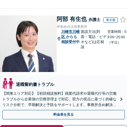
阿部 有生也
弁護士
東京都
伊倉総合法律事務所
川崎市川崎
面談方法(対
営業時間：0
区
からも
面・電話・ビデ
9:00~20:00
相談受付中
オなど)は応相
（平日）
談
退職誓約書トラブル
【関東エリア対応】【初回相談無料】残業代請求や退職代行等の労働
トラブルから企業側の労務管理まで対応。双方の視点に基づく的確な
リスク分析で、早期解決と予防をサポートします。事務所含め解決実
績は年300件以上！【時間外・Web相談も可】
料金表を見る