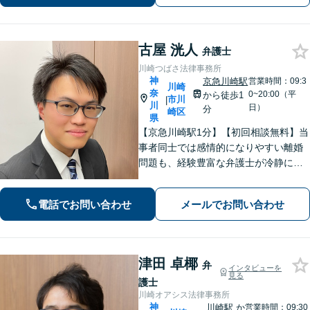
古屋 洸人
弁護士
川崎つばさ法律事務所
神
京急川崎駅
営業時間：09:3
川崎
奈
0~20:00（平
から徒歩1
市川
|
川
日）
分
崎区
県
【京急川崎駅1分】【初回相談無料】当
事者同士では感情的になりやすい離婚
問題も、経験豊富な弁護士が冷静に解
決へと導きます。相続問題では「争
族」に発展する前に、ぜひ私にご相談
電話でお問い合わせ
メールでお問い合わせ
ください。ご家族の状況を整理し、最
適な解決策を一緒に見出しましょう。
津田 卓椰
弁
インタビューを
見る
護士
川崎オアシス法律事務所
神
川崎駅
か
営業時間：09:30