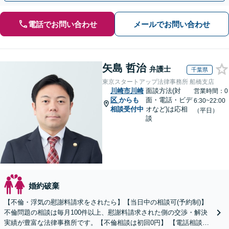
電話でお問い合わせ
メールでお問い合わせ
矢島 哲治
弁護士
千葉県
東京スタートアップ法律事務所 船橋支店
川崎市川崎
面談方法(対
営業時間：0
区
からも
面・電話・ビデ
6:30~22:00
相談受付中
オなど)は応相
（平日）
談
婚約破棄
【不倫・浮気の慰謝料請求をされたら】【当日中の相談可(予約制)】
不倫問題の相談は毎月100件以上、慰謝料請求された側の交渉・解決
実績が豊富な法律事務所です。【不倫相談は初回0円】 【電話相談で