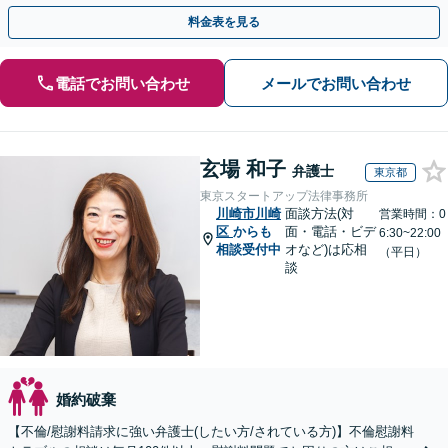
ご契約まで対応可/来所不要】
料金表を見る
電話でお問い合わせ
メールでお問い合わせ
玄場 和子
弁護士
東京都
東京スタートアップ法律事務所
川崎市川崎
面談方法(対
営業時間：0
区
からも
面・電話・ビデ
6:30~22:00
相談受付中
オなど)は応相
（平日）
談
婚約破棄
【不倫/慰謝料請求に強い弁護士(したい方/されている方)】不倫慰謝料