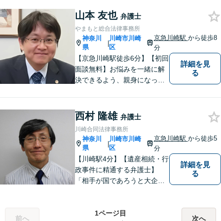
お一人の人生を背負っている
自覚を持ち、ご一緒に解決へ
山本 友也
弁護士
の 道を考えてまいります。ま
やまもと総合法律事務所
ずはお気軽にご相談くださ
京急川崎駅
から徒歩8
神奈川
川崎市川崎
|
い！【子連れ相談OK】
県
区
分
【京急川崎駅徒歩6分】【初回
詳細を見
面談無料】お悩みを一緒に解
る
決できるよう、親身になっ
て、丁寧にご対応させて頂く
よう心掛けております。交通
事故／相続／離婚／労働／債
西村 隆雄
弁護士
務整理／刑事事件／企業法務
川崎合同法律事務所
など、幅広く対応。【当日／
京急川崎駅
から徒歩5
神奈川
川崎市川崎
|
夜間／休日対応可能】お気軽
県
区
分
にご相談下さい。
【川崎駅4分】【遺産相続・行
詳細を見
政事件に精通する弁護士】
る
「相手が国であろうと大企業
であろうと、ひるくことな
く、事実に基づいて主張して
いく」ことがモットーです。
1ページ目
前へ
次へ