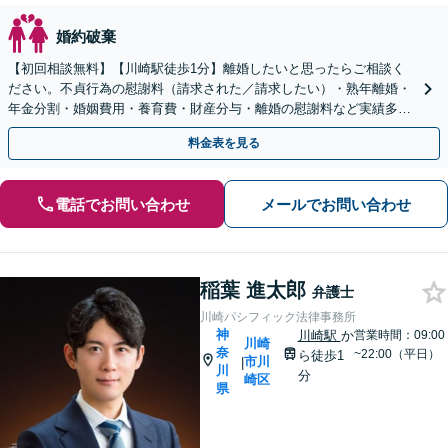
婚約破棄
【初回相談無料】【川崎駅徒歩1分】離婚したいと思ったらご相談く
ださい。不貞行為の慰謝料（請求された／請求したい）・熟年離婚・
年金分割・婚姻費用・養育費・財産分与・離婚の慰謝料など実績多
数。あなたの人生の再スタートを全力で後押しします。
料金表を見る
電話でお問い合わせ
メールでお問い合わせ
稲葉 進太郎
弁護士
川崎パシフィック法律事務所
神
川崎駅
か
営業時間：09:00
川崎
奈
~22:00（平日）
ら徒歩1
市川
|
川
分
崎区
県