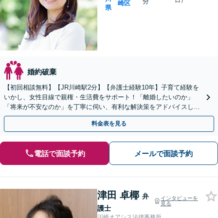
日）
分
崎区
県
婚約破棄
【初回相談無料】【JR川崎駅2分】【弁護士経験10年】子育て経験を
いかし、女性目線で親権・生活費をサポート！「離婚したいのか」
「将来が不安なのか」を丁寧に伺い、有利な解決策をアドバイスしま
す。慰謝料、財産分与、親権など幅広くご相談ください
料金表を見る
電話で面談予約
メールで面談予約
津田 卓椰
弁
インタビューを
見る
護士
川崎オアシス法律事務所