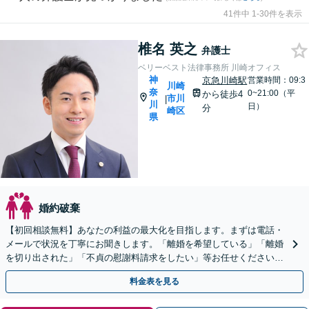
41件中 1-30件を表示
椎名 英之
弁護士
ベリーベスト法律事務所 川崎オフィス
神
京急川崎駅
営業時間：09:3
川崎
奈
0~21:00（平
から徒歩4
市川
|
川
日）
分
崎区
県
婚約破棄
【初回相談無料】あなたの利益の最大化を目指します。まずは電話・
メールで状況を丁寧にお聞きします。「離婚を希望している」「離婚
を切り出された」「不貞の慰謝料請求をしたい」等お任せください。
【リーズナブルな料金設定】
料金表を見る