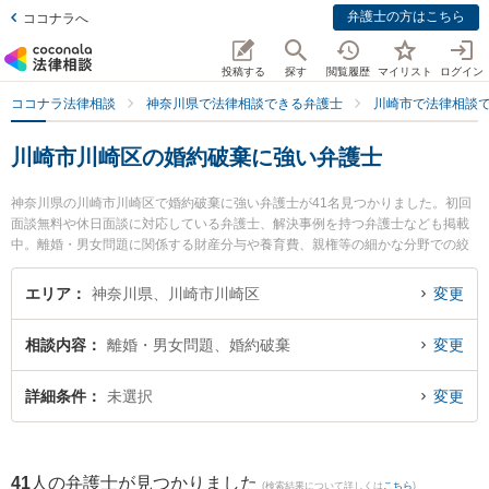
弁護士の方はこちら
ココナラへ
投稿する
探す
閲覧履歴
マイリスト
ログイン
ココナラ法律相談
神奈川県で法律相談できる弁護士
川崎市で法律相談
川崎市川崎区の婚約破棄に強い弁護士
神奈川県の川崎市川崎区で婚約破棄に強い弁護士が41名見つかりました。初回
面談無料や休日面談に対応している弁護士、解決事例を持つ弁護士なども掲載
中。離婚・男女問題に関係する財産分与や養育費、親権等の細かな分野での絞
り込み検索もでき便利です。特にベリーベスト法律事務所 川崎オフィスの椎名
英之弁護士や川崎パシフィック法律事務所の齋藤 毅弁護士、川崎オアシス法律
エリア
神奈川県、川崎市川崎区
変更
事務所の山口 勇真弁護士のプロフィール情報や弁護士費用、強みなどが注目さ
れています。『川崎市川崎区で土日や夜間に発生した婚約破棄のトラブルを今
相談内容
離婚・男女問題、婚約破棄
変更
すぐに弁護士に相談したい』『婚約破棄のトラブル解決の実績豊富な近くの弁
護士を検索したい』『初回相談無料で婚約破棄を法律相談できる川崎市川崎区
内の弁護士に相談予約したい』などでお困りの相談者さんにおすすめです。
詳細条件
未選択
変更
41
人の弁護士が見つかりました
(検索結果について詳しくは
こちら
)