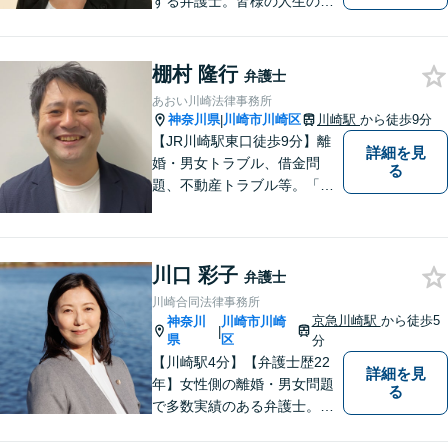
する弁護士。皆様の人生の大
事な局面に立ち会う責任を感
じながら、日々納得の解決に
導けるよう尽力しています。
棚村 隆行
弁護士
ご希望やご不安な点はお気軽
あおい川崎法律事務所
にご相談ください。【初回無
神奈川県
川崎市川崎区
川崎駅
から徒歩9分
|
料相談】
【JR川崎駅東口徒歩9分】離
詳細を見
婚・男女トラブル、借金問
る
題、不動産トラブル等。「弁
護士に相談してもいいのか
な」と迷われている方は躊躇
することなく私にご相談くだ
川口 彩子
さい。
弁護士
川崎合同法律事務所
京急川崎駅
から徒歩5
神奈川
川崎市川崎
|
県
区
分
【川崎駅4分】【弁護士歴22
詳細を見
年】女性側の離婚・男女問題
る
で多数実績のある弁護士。画
一的な対応ではなく、お一人