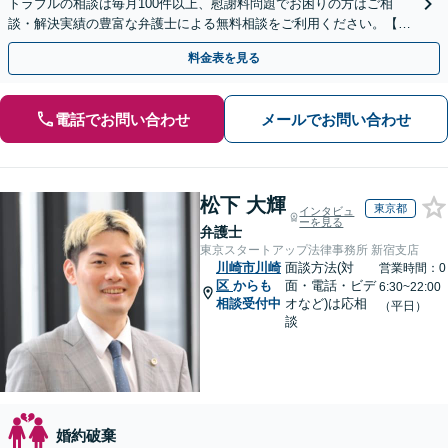
トラブルの相談は毎月100件以上、慰謝料問題でお困りの方はご相
談・解決実績の豊富な弁護士による無料相談をご利用ください。【初
回相談０円(電話)】【全国対応】
料金表を見る
電話でお問い合わせ
メールでお問い合わせ
松下 大輝
東京都
インタビュ
ーを見る
弁護士
東京スタートアップ法律事務所 新宿支店
川崎市川崎
面談方法(対
営業時間：0
区
からも
面・電話・ビデ
6:30~22:00
相談受付中
オなど)は応相
（平日）
談
婚約破棄