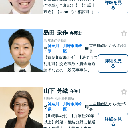
詳細を見
の簡単なご相談）】【弁護士
る
直通】【zoomでの相談可（有
料）】【夜間，休日，年末年
始相談可】市民に寄り添った
「街医者」のような弁護士
島田 栄作
弁護士
島田法律事務所
京急川崎駅
から徒歩3
神奈川
川崎市川崎
|
県
区
分
【京急川崎駅3分】【法テラス
詳細を見
利用可】交通事故・貸金返還
る
請求などの一般民事事件、離
婚事件・遺産分割事件等の家
事事件、任意整理・破産・個
人再生などの債務整理事件、
山下 芳織
弁護士
さらには刑事事件等幅広い分
川崎合同法律事務所
野を取り扱っております。お
京急川崎駅
から徒歩5
神奈川
川崎市川崎
|
気軽にご相談ください【休
県
区
分
日・夜間相談可】
【川崎駅4分】【弁護歴20年
詳細を見
以上】離婚・相続分野に精通
る