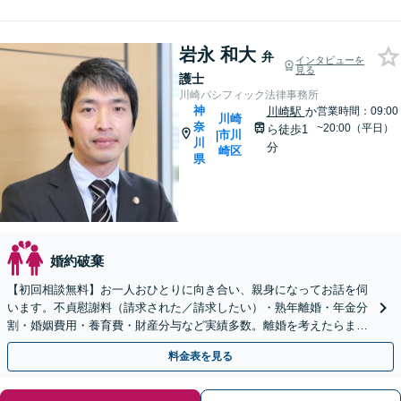
岩永 和大
弁
インタビューを
見る
護士
川崎パシフィック法律事務所
神
川崎駅
か
営業時間：09:00
川崎
奈
~20:00（平日）
ら徒歩1
市川
|
川
分
崎区
県
婚約破棄
【初回相談無料】お一人おひとりに向き合い、親身になってお話を伺
います。不貞慰謝料（請求された／請求したい）・熟年離婚・年金分
割・婚姻費用・養育費・財産分与など実績多数。離婚を考えたらまず
は弁護士にご相談ください。【川崎駅徒歩1分】
料金表を見る