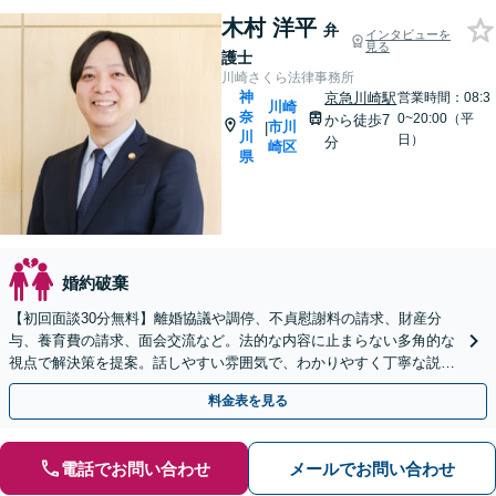
木村 洋平
弁
インタビューを
見る
護士
川崎さくら法律事務所
神
京急川崎駅
営業時間：08:3
川崎
奈
0~20:00（平
から徒歩7
市川
|
川
日）
分
崎区
県
婚約破棄
【初回面談30分無料】離婚協議や調停、不貞慰謝料の請求、財産分
与、養育費の請求、面会交流など。法的な内容に止まらない多角的な
視点で解決策を提案。話しやすい雰囲気で、わかりやすく丁寧な説明
を心がけます【休日・夜間面談OK】【お子さま連れOK】
料金表を見る
電話でお問い合わせ
メールでお問い合わせ