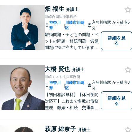
畑 福生
弁護士
川崎合同法律事務所
京急川崎駅
から徒歩5
神奈川
川崎市川崎
|
県
区
分
離婚問題・子どもの問題・ペ
詳細を見
ットの問題・相続問題・労働
る
問題に特に注力しています。
お困りの際、お気軽にご相談
ください。
大橋 賢也
弁護士
川崎エスト法律事務所
京急川崎駅
から徒歩3
神奈川
川崎市川崎
|
県
区
分
【初回相談無料】【休日夜間
詳細を見
対応可】これまで多数の債務
る
整理、離婚・相続、交通事
故、消費者被害、刑事事件等
を扱ってきました。また、破
産管財人や成年後見人等、裁
萩原 緋奈子
弁護士