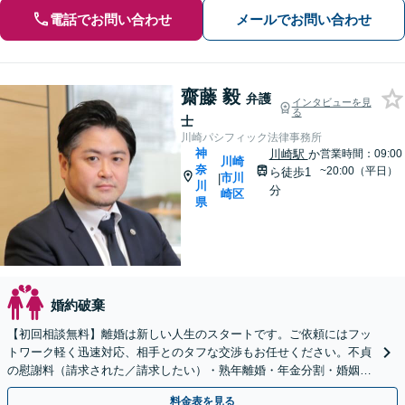
電話でお問い合わせ
メールでお問い合わせ
齋藤 毅
弁護
インタビューを見
る
士
川崎パシフィック法律事務所
神
川崎駅
か
営業時間：09:00
川崎
奈
~20:00（平日）
ら徒歩1
市川
|
川
分
崎区
県
婚約破棄
【初回相談無料】離婚は新しい人生のスタートです。ご依頼にはフッ
トワーク軽く迅速対応、相手とのタフな交渉もお任せください。不貞
の慰謝料（請求された／請求したい）・熟年離婚・年金分割・婚姻費
用・養育費・財産分与など実績多数。【川崎駅徒歩1分】
料金表を見る