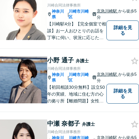
判所から依頼を受ける事件も
川崎合同法律事務所
多数経験しています。1人で悩
京急川崎駅
から徒歩5
神奈川
川崎市川崎
|
まずに、是非ご相談くださ
県
区
分
い。
【川崎駅4分】【完全個室で相
詳細を見
談】お一人おひとりのお話を
る
丁寧に伺い、状況に応じた解
決策を分かりやすくご提案し
ます。 環境やお金のことで、
これからの人生を諦めなくて
小野 通子
弁護士
済むよう、精一杯お手伝いさ
川崎合同法律事務所
せていただきます。【休日・
京急川崎駅
から徒歩5
神奈川
川崎市川崎
|
夜間面談可】
県
区
分
【初回相談30分無料】設立50
詳細を見
年の実績、地域に住む方の心
る
の拠り所【離婚問題】女性弁
護士6名在籍 相談件数300件
以上の経験値に基づくアドバ
イスを【労働問題】労働者側
中瀬 奈都子
弁護士
に特化 精神的なケアも視野
川崎合同法律事務所
に入れて、真摯に対応します
京急川崎駅
から徒歩5
神奈川
川崎市川崎