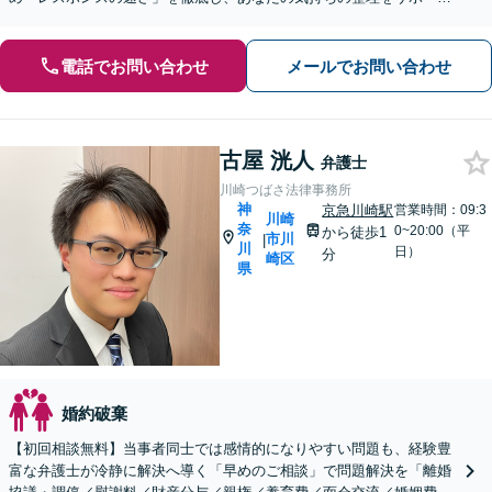
します。離婚を迷っている段階でもご相談ください。
電話でお問い合わせ
メールでお問い合わせ
古屋 洸人
弁護士
川崎つばさ法律事務所
神
京急川崎駅
営業時間：09:3
川崎
奈
0~20:00（平
から徒歩1
市川
|
川
日）
分
崎区
県
婚約破棄
【初回相談無料】当事者同士では感情的になりやすい問題も、経験豊
富な弁護士が冷静に解決へ導く「早めのご相談」で問題解決を「離婚