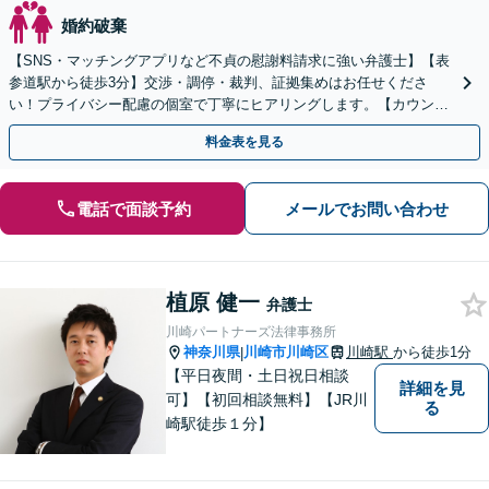
婚約破棄
【SNS・マッチングアプリなど不貞の慰謝料請求に強い弁護士】【表
参道駅から徒歩3分】交渉・調停・裁判、証拠集めはお任せくださ
い！プライバシー配慮の個室で丁寧にヒアリングします。【カウンセ
ラーとも連携】
料金表を見る
電話で面談予約
メールでお問い合わせ
植原 健一
弁護士
川崎パートナーズ法律事務所
神奈川県
川崎市川崎区
川崎駅
から徒歩1分
|
【平日夜間・土日祝日相談
詳細を見
可】【初回相談無料】【JR川
る
崎駅徒歩１分】