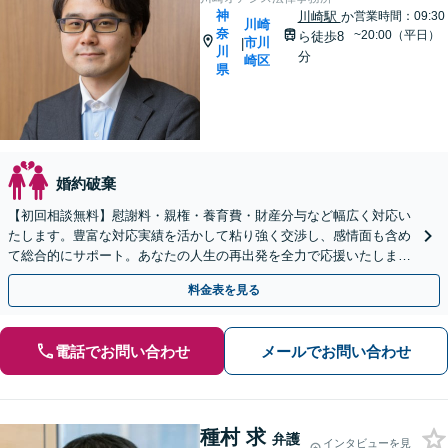
神
川崎駅
か
営業時間：09:30
川崎
奈
~20:00（平日）
ら徒歩8
市川
|
川
分
崎区
県
婚約破棄
【初回相談無料】慰謝料・親権・養育費・財産分与など幅広く対応い
たします。豊富な対応実績を活かして粘り強く交渉し、感情面も含め
て総合的にサポート。あなたの人生の再出発を全力で応援いたします
【川崎駅8分】【休日・夜間相談OK】
料金表を見る
電話でお問い合わせ
メールでお問い合わせ
種村 求
弁護
インタビューを見