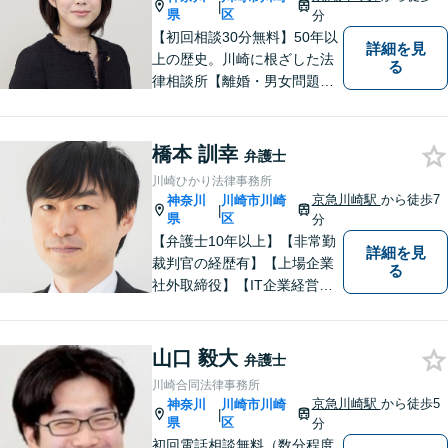
|
【京急川崎駅4分】【休日面談
県
区
分
OK】
【初回相談30分無料】50年以
詳細を見
上の歴史。川崎に根ざした法
る
律相談所【離婚・男女問題】
相談300件以上の豊富な経験
で培った的確なアドバイス
【京急川崎駅4分】【休日面談
橋本 訓幸
弁護士
可】
川崎ひかり法律事務所
京急川崎駅
から徒歩7
神奈川
川崎市川崎
|
県
区
分
【弁護士10年以上】【非常勤
詳細を見
裁判官の経歴有】【上場企業
る
社外取締役】【IT企業経営】
相続問題は、不動産関連のト
ラブルの解決実績が豊富！離
婚問題は、財産分与や慰謝料
山口 毅大
弁護士
請求に強みあり。そのほか、
川崎合同法律事務所
交通事故・借金・企業法務に
京急川崎駅
から徒歩5
神奈川
川崎市川崎
|
も幅広く対応【当日・休日・
県
区
分
夜間相談可】
初回電話相談無料（数分程度