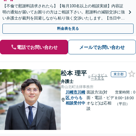
【不倫で慰謝料請求されたら】【毎月100名以上の相談実績】内容証
明の通知が届いてお困りの方はご相談下さい。慰謝料の減額交渉に強
い弁護士が裁判を回避しながら粘り強く交渉いたします。【当日中の
相談可(予約制)】【関東エリア全域対応】
料金表を見る
電話でお問い合わせ
メールでお問い合わせ
松本 理平
東京都
インタビュ
ーを見る
弁護士
青山北町法律事務所
川崎市川崎
面談方法(対
営業時間：0
区
からも
面・電話・ビデ
8:00~18:00
相談受付中
オなど)は応相
（平日）
談