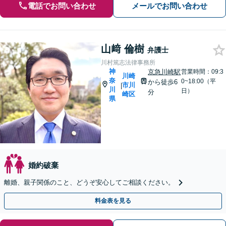
電話でお問い合わせ
メールでお問い合わせ
山﨑 倫樹
弁護士
川村篤志法律事務所
神
京急川崎駅
営業時間：09:3
川崎
奈
0~18:00（平
から徒歩6
市川
|
川
日）
分
崎区
県
婚約破棄
離婚、親子関係のこと、どうぞ安心してご相談ください。
料金表を見る