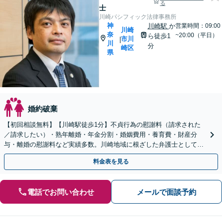
る
士
川崎パシフィック法律事務所
神
川崎駅
か
営業時間：09:00
川崎
奈
~20:00（平日）
ら徒歩1
市川
|
川
分
崎区
県
婚約破棄
【初回相談無料】【川崎駅徒歩1分】不貞行為の慰謝料（請求された
／請求したい）・熟年離婚・年金分割・婚姻費用・養育費・財産分
与・離婚の慰謝料など実績多数。川崎地域に根ざした弁護士として、
あなたの人生の再スタートを全力で後押しします。
料金表を見る
電話でお問い合わせ
メールで面談予約