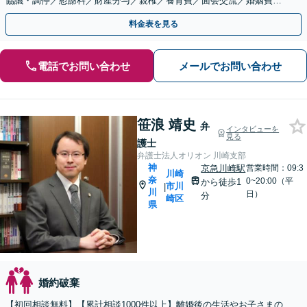
協議・調停／慰謝料／財産分与／親権／養育費／面会交流／婚姻費用
／年金分割など幅広く対応」【休日・夜間相談可】
料金表を見る
電話でお問い合わせ
メールでお問い合わせ
笹浪 靖史
弁
インタビューを
見る
護士
弁護士法人オリオン 川崎支部
神
京急川崎駅
営業時間：09:3
川崎
奈
0~20:00（平
から徒歩1
市川
|
川
日）
分
崎区
県
婚約破棄
【初回相談無料】【累計相談1000件以上】離婚後の生活やお子さまの