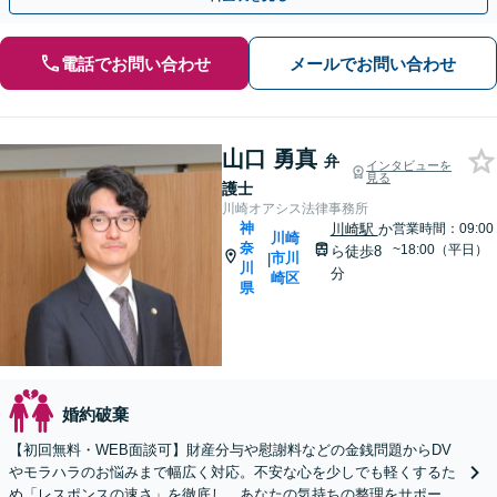
電話でお問い合わせ
メールでお問い合わせ
山口 勇真
弁
インタビューを
見る
護士
川崎オアシス法律事務所
神
川崎駅
か
営業時間：09:00
川崎
奈
~18:00（平日）
ら徒歩8
市川
|
川
分
崎区
県
婚約破棄
【初回無料・WEB面談可】財産分与や慰謝料などの金銭問題からDV
やモラハラのお悩みまで幅広く対応。不安な心を少しでも軽くするた
め「レスポンスの速さ」を徹底し、あなたの気持ちの整理をサポート