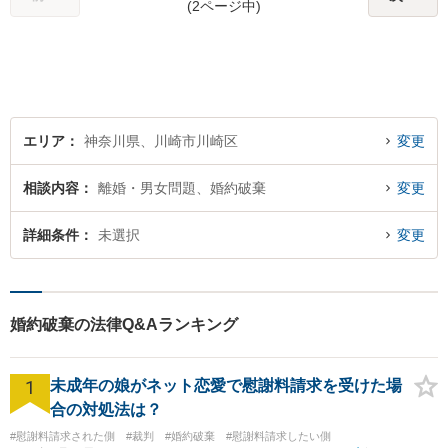
どんな事案でも、依頼者様の
(2ページ中)
状況をしっかり把握し、ご希
望される解決へと尽力しま
す。
エリア
神奈川県、川崎市川崎区
変更
相談内容
離婚・男女問題、婚約破棄
変更
詳細条件
未選択
変更
婚約破棄の法律Q&Aランキング
1
未成年の娘がネット恋愛で慰謝料請求を受けた場
合の対処法は？
#慰謝料請求された側
#裁判
#婚約破棄
#慰謝料請求したい側