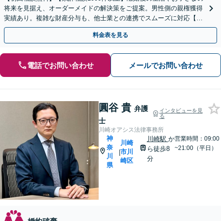
将来を見据え、オーダーメイドの解決策をご提案。男性側の親権獲得
実績あり。複雑な財産分与も、他士業との連携でスムーズに対応【子
連れ相談可】【完全個室】【京急川崎駅1分】
料金表を見る
電話でお問い合わせ
メールでお問い合わせ
圓谷 貴
弁護
インタビューを見
る
士
川崎オアシス法律事務所
神
川崎駅
か
営業時間：09:00
川崎
奈
~21:00（平日）
ら徒歩8
市川
|
川
分
崎区
県