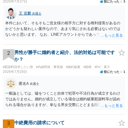
2026年7月27日
役にたった
3
王 宣麟
弁護士
本件において、そもそもご息女様の相手方に対する権利侵害があるの
かどうかも疑わしい案件なので、あまり気にされる必要はないのでは
ないかと思います。 なお、LINEアカウントからであっても、そこに紐
づけられた電話番号の開示→携帯電話会社から氏名・住所が開示され
るパターンはありえるものの、本件のような精神的損害が発生したと
明確にいえないような案件において開示がなされる可能性も低いので
2
男性が勝手に婚約者と紹介、法的対処は可能です
はないかと推察します。
か？
#慰謝料請求したい側
#内縁関係・事実婚
#婚約破棄
#親権
#DV・暴力
2026年7月28日
役にたった
1
匿名A
弁護士
一般論としては、嘘をつくこと自体で犯罪や不法行為が成立するわけ
ではありません。婚約が成立している場合は婚約破棄慰謝料等が認め
られる場合がありますが、単なる男女交際にとどまる段階の場合、独
身偽装その他貞操権侵害事案は別として、信頼関係破壊行為について
慰謝料は生じないことが多いと思われます。 お怒りはごもっともです
が、仮に交際を進めたとしても後に相手を信頼できなくなる可能性が
3
中絶費用の請求について
高かったということですので、むしろ結婚しなくてよかったと割り切