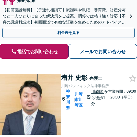
婚約破棄
【初回面談無料】【子連れ相談可】慰謝料や親権・養育費、財産分与
など一人ひとりに合った解決策をご提案。調停では粘り強く対応【不
貞の慰謝料請求】初回面談で有効な証拠を集めるためのアドバイスを
します。お気軽にご相談ください
料金表を見る
電話でお問い合わせ
メールでお問い合わせ
増井 史彰
弁護士
川崎パシフィック法律事務所
神
川崎駅
か
営業時間：09:00
川崎
奈
~20:00（平日）
ら徒歩1
市川
|
川
分
崎区
県