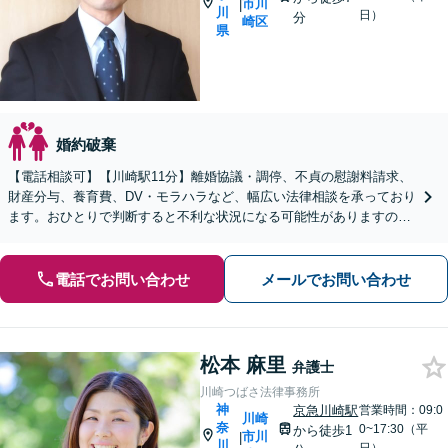
市川
|
川
日）
分
崎区
県
婚約破棄
【電話相談可】【川崎駅11分】離婚協議・調停、不貞の慰謝料請求、
財産分与、養育費、DV・モラハラなど、幅広い法律相談を承っており
ます。おひとりで判断すると不利な状況になる可能性がありますので
まずはお気軽にご相談ください。【休日・夜間相談可】
電話でお問い合わせ
メールでお問い合わせ
松本 麻里
弁護士
川崎つばさ法律事務所
神
京急川崎駅
営業時間：09:0
川崎
奈
0~17:30（平
から徒歩1
市川
|
川