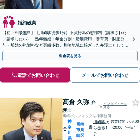
婚約破棄
【初回相談無料】【川崎駅徒歩1分】不貞行為の慰謝料（請求された
／請求したい）・熟年離婚・年金分割・婚姻費用・養育費・財産分
与・離婚の慰謝料など実績多数。川崎地域に根ざした弁護士として、
あなたの人生の再スタートを全力で後押しします。
料金表を見る
電話でお問い合わせ
メールでお問い合わせ
髙倉 久弥
弁
インタビューを
見る
護士
川崎パシフィック法律事務所
神
川崎駅
か
営業時間：09:00
川崎
奈
~20:00（平日）
ら徒歩1
市川
|
川
分
崎区
県