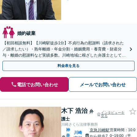
婚約破棄
【初回相談無料】【川崎駅徒歩1分】不貞行為の慰謝料（請求された
／請求したい）・熟年離婚・年金分割・婚姻費用・養育費・財産分
与・離婚の慰謝料など実績多数。川崎地域に根ざした弁護士として、
あなたの人生の再スタートを全力で後押しします。
料金表を見る
電話でお問い合わせ
メールでお問い合わせ
木下 浩治
弁
インタビューを
見る
護士
川崎さくら法律事務所
神
京急川崎駅
営業時間：10:0
川崎
奈
0~19:00（平
から徒歩7