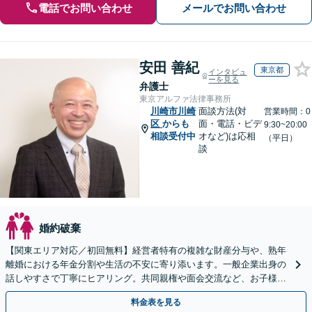
電話でお問い合わせ
メールでお問い合わせ
安田 善紀
東京都
インタビュ
ーを見る
弁護士
東京アルファ法律事務所
川崎市川崎
面談方法(対
営業時間：0
区
からも
面・電話・ビデ
9:30~20:00
相談受付中
オなど)は応相
（平日）
談
婚約破棄
【関東エリア対応／初回無料】経営者特有の複雑な財産分与や、熟年
離婚における年金分割や生活の不安に寄り添います。一般企業出身の
話しやすさで丁寧にヒアリング。共同親権や面会交流など、お子様の
将来を見据えた最適な解決策をご提案いたします。
料金表を見る