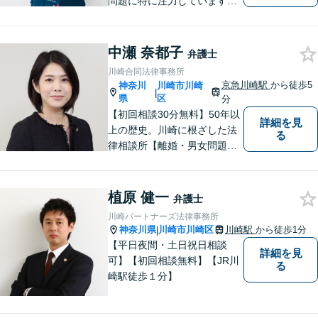
問題に特に注力しています。
お困りの際、お気軽にご相談
ください。
中瀬 奈都子
弁護士
川崎合同法律事務所
京急川崎駅
から徒歩5
神奈川
川崎市川崎
|
県
区
分
【初回相談30分無料】50年以
詳細を見
上の歴史。川崎に根ざした法
る
律相談所【離婚・男女問題】
相談300件以上の豊富な経験
で培った的確なアドバイス
【京急川崎駅4分】【休日面談
植原 健一
弁護士
可】
川崎パートナーズ法律事務所
神奈川県
川崎市川崎区
川崎駅
から徒歩1分
|
【平日夜間・土日祝日相談
詳細を見
可】【初回相談無料】【JR川
る
崎駅徒歩１分】