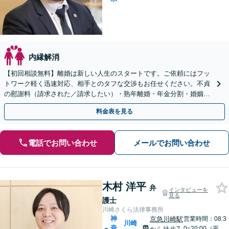
内縁解消
【初回相談無料】離婚は新しい人生のスタートです。ご依頼にはフッ
トワーク軽く迅速対応、相手とのタフな交渉もお任せください。不貞
の慰謝料（請求された／請求したい）・熟年離婚・年金分割・婚姻費
用・養育費・財産分与など実績多数。【川崎駅徒歩1分】
料金表を見る
電話でお問い合わせ
メールでお問い合わせ
木村 洋平
弁
インタビューを
見る
護士
川崎さくら法律事務所
神
京急川崎駅
営業時間：08:3
川崎
奈
0~20:00（平