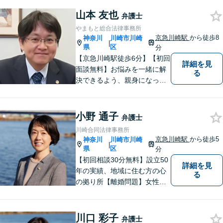
することなく私にご相談くだ
山本 友也
さい。
弁護士
やまもと総合法律事務所
京急川崎駅
から徒歩8
神奈川
川崎市川崎
|
県
区
分
【京急川崎駅徒歩6分】【初回
詳細を見
面談無料】お悩みを一緒に解
る
決できるよう、親身になっ
て、丁寧にご対応させて頂く
よう心掛けております。交通
事故／相続／離婚／労働／債
小野 通子
弁護士
務整理／刑事事件／企業法務
川崎合同法律事務所
など、幅広く対応。【当日／
京急川崎駅
から徒歩5
神奈川
川崎市川崎
|
夜間／休日対応可能】お気軽
県
区
分
にご相談下さい。
【初回相談30分無料】設立50
詳細を見
年の実績、地域に住む方の心
る
の拠り所【離婚問題】女性弁
護士6名在籍 相談件数300件
以上の経験値に基づくアドバ
イスを【労働問題】労働者側
川口 彩子
弁護士