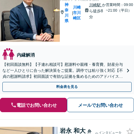
神
川崎駅
か
営業時間：09:00
川崎
奈
~21:00（平日）
ら徒歩8
市川
|
川
分
崎区
県
内縁解消
【初回面談無料】【子連れ相談可】慰謝料や親権・養育費、財産分与
など一人ひとりに合った解決策をご提案。調停では粘り強く対応【不
貞の慰謝料請求】初回面談で有効な証拠を集めるためのアドバイスを
します。お気軽にご相談ください
料金表を見る
電話でお問い合わせ
メールでお問い合わせ
岩永 和大
弁
インタビューを