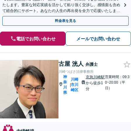
たします。豊富な対応実績を活かして粘り強く交渉し、感情面も含め
て総合的にサポート。あなたの人生の再出発を全力で応援いたします
【川崎駅8分】【休日・夜間相談OK】
料金表を見る
電話でお問い合わせ
メールでお問い合わせ
古屋 洸人
弁護士
川崎つばさ法律事務所
神
京急川崎駅
営業時間：09:3
川崎
奈
0~20:00（平
から徒歩1
市川
|
川
日）
分
崎区
県