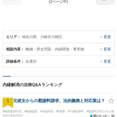
(2ページ中)
エリア
神奈川県、川崎市川崎区
変更
相談内容
離婚・男女問題、内縁関係・事実婚
変更
詳細条件
未選択
変更
内縁解消の法律Q&Aランキング
1
元彼女からの慰謝料請求、法的義務と対応策は？
#離婚書類作成
#離婚協議
#内縁関係・事実婚
#不倫慰謝料
#慰謝料請求された側
2021年8月5日
役にたった
15