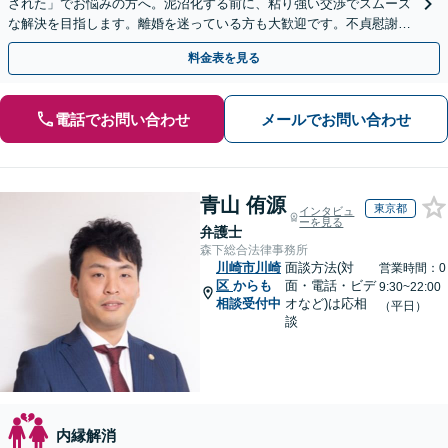
された」でお悩みの方へ。泥沼化する前に、粘り強い交渉でスムーズ
な解決を目指します。離婚を迷っている方も大歓迎です。不貞慰謝料
請求に強い弁護士にお任せください！【夜間や休日相談可】
料金表を見る
電話でお問い合わせ
メールでお問い合わせ
青山 侑源
東京都
インタビュ
ーを見る
弁護士
森下総合法律事務所
川崎市川崎
面談方法(対
営業時間：0
区
からも
面・電話・ビデ
9:30~22:00
相談受付中
オなど)は応相
（平日）
談
内縁解消