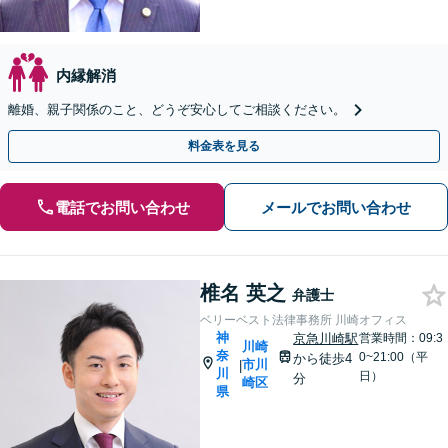
内縁解消
離婚、親子関係のこと、どうぞ安心してご相談ください。
料金表を見る
電話でお問い合わせ
メールでお問い合わせ
椎名 英之
弁護士
ベリーベスト法律事務所 川崎オフィス
神
京急川崎駅
営業時間：09:3
川崎
奈
0~21:00（平
から徒歩4
市川
|
川
日）
分
崎区
県