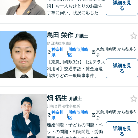
詳細を見
談】お一人おひとりのお話を
る
丁寧に伺い、状況に応じた解
決策を分かりやすくご提案し
ます。 環境やお金のことで、
これからの人生を諦めなくて
島田 栄作
弁護士
済むよう、精一杯お手伝いさ
島田法律事務所
せていただきます。【休日・
京急川崎駅
から徒歩3
神奈川
川崎市川崎
|
夜間面談可】
県
区
分
【京急川崎駅3分】【法テラス
詳細を見
利用可】交通事故・貸金返還
る
請求などの一般民事事件、離
婚事件・遺産分割事件等の家
事事件、任意整理・破産・個
人再生などの債務整理事件、
畑 福生
弁護士
さらには刑事事件等幅広い分
川崎合同法律事務所
野を取り扱っております。お
京急川崎駅
から徒歩5
神奈川
川崎市川崎
|
気軽にご相談ください【休
県
区
分
日・夜間相談可】
離婚問題・子どもの問題・ペ
詳細を見
ットの問題・相続問題・労働
る