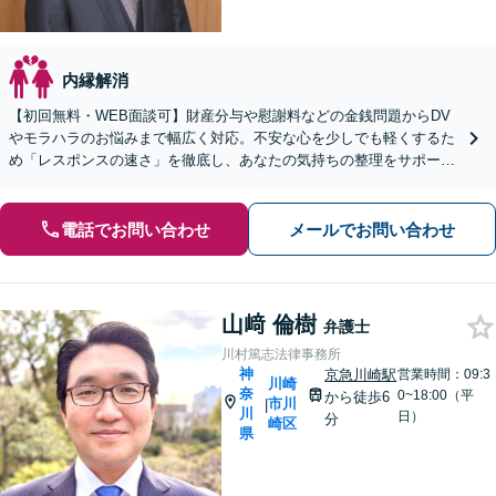
内縁解消
【初回無料・WEB面談可】財産分与や慰謝料などの金銭問題からDV
やモラハラのお悩みまで幅広く対応。不安な心を少しでも軽くするた
め「レスポンスの速さ」を徹底し、あなたの気持ちの整理をサポート
します。離婚を迷っている段階でもご相談ください。
電話でお問い合わせ
メールでお問い合わせ
山﨑 倫樹
弁護士
川村篤志法律事務所
神
京急川崎駅
営業時間：09:3
川崎
奈
0~18:00（平
から徒歩6
市川
|
川
日）
分
崎区
県