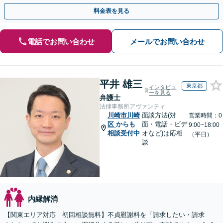
り／返金保証で費用倒れの心配なし【24時間受付】
料金表を見る
電話でお問い合わせ
メールでお問い合わせ
平井 雄三
東京都
インタビュ
ーを見る
弁護士
法律事務所アヴァンティ
川崎市川崎
面談方法(対
営業時間：0
区
からも
面・電話・ビデ
9:00~18:00
相談受付中
オなど)は応相
（平日）
談
内縁解消
【関東エリア対応｜初回相談無料】不貞慰謝料を「請求したい・請求