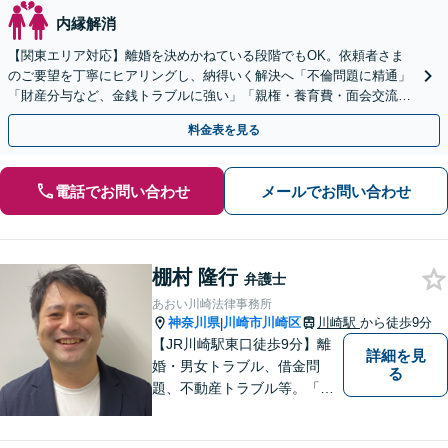
内縁解消
【関東エリア対応】離婚を決めかねている段階でもOK。依頼者さま
のご要望を丁寧にヒアリングし、納得いく解決へ「不倫問題に精通」
「財産分与など、金銭トラブルに強い」「親権・養育費・面会交流も
お任せ」【完全個室】【子連れ相談可】【初回相談無料】
料金表を見る
電話でお問い合わせ
メールでお問い合わせ
棚村 隆行
弁護士
あおい川崎法律事務所
神奈川県
川崎市川崎区
川崎駅
から徒歩9分
|
【JR川崎駅東口徒歩9分】離
詳細を見
婚・男女トラブル、借金問
る
題、不動産トラブル等。「弁
護士に相談してもいいのか
な」と迷われている方は躊躇