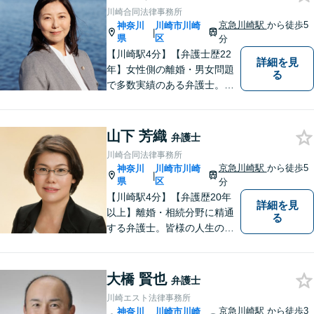
に特化 精神的なケアも視野
川崎合同法律事務所
に入れて、真摯に対応します
京急川崎駅
から徒歩5
神奈川
川崎市川崎
|
【京急川崎駅4分】【休日面談
県
区
分
OK】
【川崎駅4分】【弁護士歴22
詳細を見
年】女性側の離婚・男女問題
る
で多数実績のある弁護士。画
一的な対応ではなく、お一人
お一人の人生を背負っている
自覚を持ち、ご一緒に解決へ
山下 芳織
弁護士
の 道を考えてまいります。ま
川崎合同法律事務所
ずはお気軽にご相談くださ
京急川崎駅
から徒歩5
神奈川
川崎市川崎
|
い！【子連れ相談OK】
県
区
分
【川崎駅4分】【弁護歴20年
詳細を見
以上】離婚・相続分野に精通
る
する弁護士。皆様の人生の大
事な局面に立ち会う責任を感
じながら、日々納得の解決に
導けるよう尽力しています。
大橋 賢也
弁護士
ご希望やご不安な点はお気軽
川崎エスト法律事務所
にご相談ください。【初回無
京急川崎駅
から徒歩3
神奈川
川崎市川崎