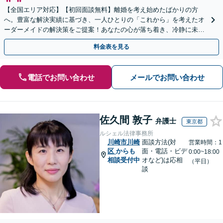
【全国エリア対応】【初回面談無料】離婚を考え始めたばかりの方
へ。豊富な解決実績に基づき、一人ひとりの「これから」を考えたオ
ーダーメイドの解決策をご提案！あなたの心が落ち着き、冷静に未来
を選べるよう全力でサポート【弁護士直通・LINE相談可】
料金表を見る
電話でお問い合わせ
メールでお問い合わせ
佐久間 敦子
弁護士
東京都
ルシェル法律事務所
川崎市川崎
面談方法(対
営業時間：1
区
からも
面・電話・ビデ
0:00~18:00
相談受付中
オなど)は応相
（平日）
談