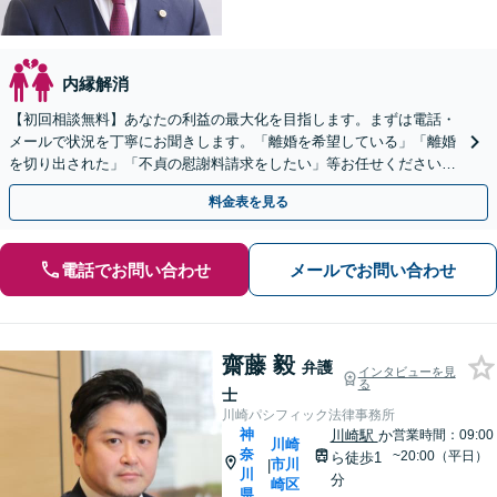
内縁解消
【初回相談無料】あなたの利益の最大化を目指します。まずは電話・
メールで状況を丁寧にお聞きします。「離婚を希望している」「離婚
を切り出された」「不貞の慰謝料請求をしたい」等お任せください。
【リーズナブルな料金設定】
料金表を見る
電話でお問い合わせ
メールでお問い合わせ
齋藤 毅
弁護
インタビューを見
る
士
川崎パシフィック法律事務所
神
川崎駅
か
営業時間：09:00
川崎
奈
~20:00（平日）
ら徒歩1
市川
|
川
分
崎区
県