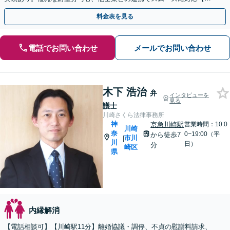
連れ相談可】【完全個室】【京急川崎駅1分】
料金表を見る
電話でお問い合わせ
メールでお問い合わせ
木下 浩治
弁
インタビューを
見る
護士
川崎さくら法律事務所
神
京急川崎駅
営業時間：10:0
川崎
奈
0~19:00（平
から徒歩7
市川
|
川
日）
分
崎区
県
内縁解消
【電話相談可】【川崎駅11分】離婚協議・調停、不貞の慰謝料請求、