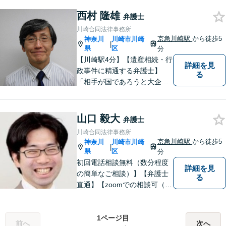
西村 隆雄
弁護士
川崎合同法律事務所
京急川崎駅
から徒歩5
神奈川
川崎市川崎
|
県
区
分
【川崎駅4分】【遺産相続・行
詳細を見
政事件に精通する弁護士】
る
「相手が国であろうと大企業
であろうと、ひるくことな
く、事実に基づいて主張して
いく」ことがモットーです。
山口 毅大
弁護士
どんな事案でも、依頼者様の
川崎合同法律事務所
状況をしっかり把握し、ご希
京急川崎駅
から徒歩5
神奈川
川崎市川崎
|
望される解決へと尽力しま
県
区
分
す。
初回電話相談無料（数分程度
詳細を見
の簡単なご相談）】【弁護士
る
直通】【zoomでの相談可（有
料）】【夜間，休日，年末年
始相談可】市民に寄り添った
「街医者」のような弁護士
1ページ目
前へ
次へ