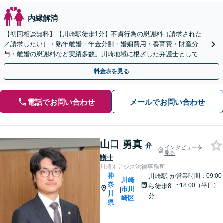
内縁解消
【初回相談無料】【川崎駅徒歩1分】不貞行為の慰謝料（請求された
／請求したい）・熟年離婚・年金分割・婚姻費用・養育費・財産分
与・離婚の慰謝料など実績多数。川崎地域に根ざした弁護士として、
あなたの人生の再スタートを全力で後押しします。
料金表を見る
電話でお問い合わせ
メールでお問い合わせ
山口 勇真
弁
インタビューを
見る
護士
川崎オアシス法律事務所
神
川崎駅
か
営業時間：09:00
川崎
奈
~18:00（平日）
ら徒歩8
市川
|
川
分
崎区
県