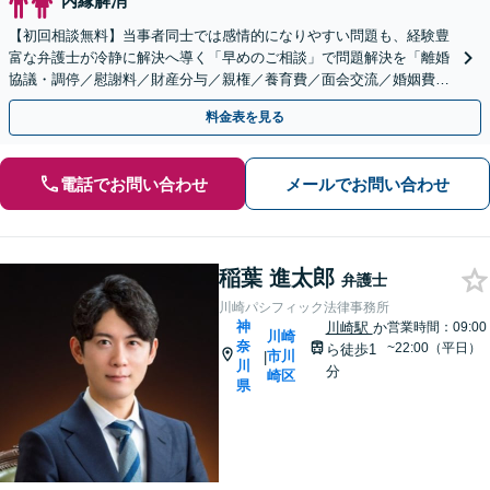
内縁解消
【初回相談無料】当事者同士では感情的になりやすい問題も、経験豊
富な弁護士が冷静に解決へ導く「早めのご相談」で問題解決を「離婚
協議・調停／慰謝料／財産分与／親権／養育費／面会交流／婚姻費用
／年金分割など幅広く対応」【休日・夜間相談可】
料金表を見る
電話でお問い合わせ
メールでお問い合わせ
稲葉 進太郎
弁護士
川崎パシフィック法律事務所
神
川崎駅
か
営業時間：09:00
川崎
奈
~22:00（平日）
ら徒歩1
市川
|
川
分
崎区
県