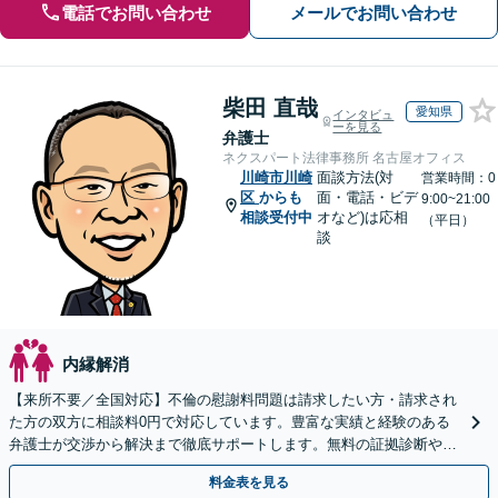
電話でお問い合わせ
メールでお問い合わせ
柴田 直哉
愛知県
インタビュ
ーを見る
弁護士
ネクスパート法律事務所 名古屋オフィス
川崎市川崎
面談方法(対
営業時間：0
区
からも
面・電話・ビデ
9:00~21:00
相談受付中
オなど)は応相
（平日）
談
内縁解消
【来所不要／全国対応】不倫の慰謝料問題は請求したい方・請求され
た方の双方に相談料0円で対応しています。豊富な実績と経験のある
弁護士が交渉から解決まで徹底サポートします。無料の証拠診断や着
手金の返還保証もありますので安心してご相談ください。
料金表を見る