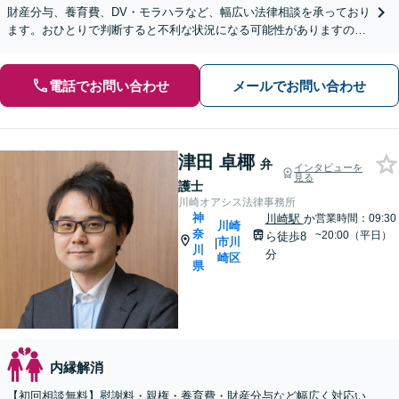
財産分与、養育費、DV・モラハラなど、幅広い法律相談を承っており
ます。おひとりで判断すると不利な状況になる可能性がありますので
まずはお気軽にご相談ください。【休日・夜間相談可】
電話でお問い合わせ
メールでお問い合わせ
津田 卓椰
弁
インタビューを
見る
護士
川崎オアシス法律事務所
神
川崎駅
か
営業時間：09:30
川崎
奈
~20:00（平日）
ら徒歩8
市川
|
川
分
崎区
県
内縁解消
【初回相談無料】慰謝料・親権・養育費・財産分与など幅広く対応い