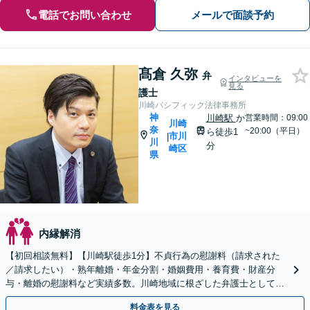
電話でお問い合わせ
メールで面談予約
髙倉 久弥
弁
インタビューを
見る
護士
川崎パシフィック法律事務所
神
川崎駅
か
営業時間：09:00
川崎
奈
~20:00（平日）
ら徒歩1
市川
|
川
分
崎区
県
内縁解消
【初回相談無料】【川崎駅徒歩1分】不貞行為の慰謝料（請求された
／請求したい）・熟年離婚・年金分割・婚姻費用・養育費・財産分
与・離婚の慰謝料など実績多数。川崎地域に根ざした弁護士として、
あなたの人生の再スタートを全力で後押しします。
料金表を見る