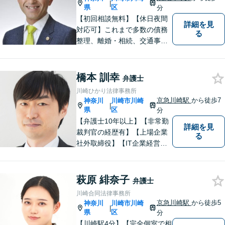
|
料相談】
県
区
分
【初回相談無料】【休日夜間
詳細を見
対応可】これまで多数の債務
る
整理、離婚・相続、交通事
故、消費者被害、刑事事件等
を扱ってきました。また、破
産管財人や成年後見人等、裁
橋本 訓幸
弁護士
判所から依頼を受ける事件も
川崎ひかり法律事務所
多数経験しています。1人で悩
京急川崎駅
から徒歩7
神奈川
川崎市川崎
|
まずに、是非ご相談くださ
県
区
分
い。
【弁護士10年以上】【非常勤
詳細を見
裁判官の経歴有】【上場企業
る
社外取締役】【IT企業経営】
相続問題は、不動産関連のト
ラブルの解決実績が豊富！離
婚問題は、財産分与や慰謝料
萩原 緋奈子
弁護士
請求に強みあり。そのほか、
川崎合同法律事務所
交通事故・借金・企業法務に
京急川崎駅
から徒歩5
神奈川
川崎市川崎
|
も幅広く対応【当日・休日・
県
区
分
夜間相談可】
【川崎駅4分】【完全個室で相