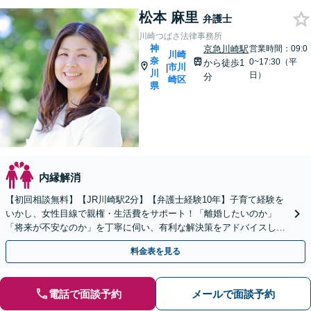
松本 麻里
弁護士
川崎つばさ法律事務所
神
京急川崎駅
営業時間：09:0
川崎
奈
0~17:30（平
から徒歩1
市川
|
川
日）
分
崎区
県
内縁解消
【初回相談無料】【JR川崎駅2分】【弁護士経験10年】子育て経験を
いかし、女性目線で親権・生活費をサポート！「離婚したいのか」
「将来が不安なのか」を丁寧に伺い、有利な解決策をアドバイスしま
す。慰謝料、財産分与、親権など幅広くご相談ください
料金表を見る
電話で面談予約
メールで面談予約