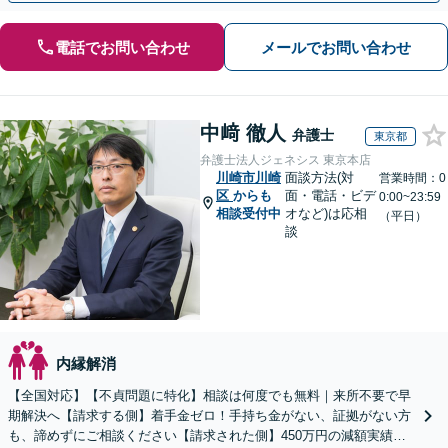
電話でお問い合わせ
メールでお問い合わせ
中﨑 徹人
弁護士
東京都
弁護士法人ジェネシス 東京本店
川崎市川崎
面談方法(対
営業時間：0
区
からも
面・電話・ビデ
0:00~23:59
相談受付中
オなど)は応相
（平日）
談
内縁解消
【全国対応】【不貞問題に特化】相談は何度でも無料｜来所不要で早
期解決へ【請求する側】着手金ゼロ！手持ち金がない、証拠がない方
も、諦めずにご相談ください【請求された側】450万円の減額実績あ