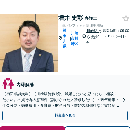
増井 史彰
弁護士
川崎パシフィック法律事務所
神
川崎駅
か
営業時間：09:00
川崎
奈
~20:00（平日）
ら徒歩1
市川
|
川
分
崎区
県
内縁解消
【初回相談無料】【川崎駅徒歩1分】離婚したいと思ったらご相談く
ださい。不貞行為の慰謝料（請求された／請求したい）・熟年離婚・
年金分割・婚姻費用・養育費・財産分与・離婚の慰謝料など実績多
数。あなたの人生の再スタートを全力で後押しします。
料金表を見る