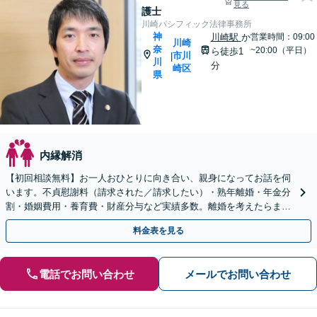
見る
護士
川崎パシフィック法律事務所
神
川崎駅
か
営業時間：09:00
川崎
奈
~20:00（平日）
ら徒歩1
市川
|
川
分
崎区
県
内縁解消
【初回相談無料】お一人おひとりに向き合い、親身になってお話を伺
います。不貞慰謝料（請求された／請求したい）・熟年離婚・年金分
割・婚姻費用・養育費・財産分与など実績多数。離婚を考えたらまず
は弁護士にご相談ください。【川崎駅徒歩1分】
料金表を見る
電話でお問い合わせ
メールでお問い合わせ