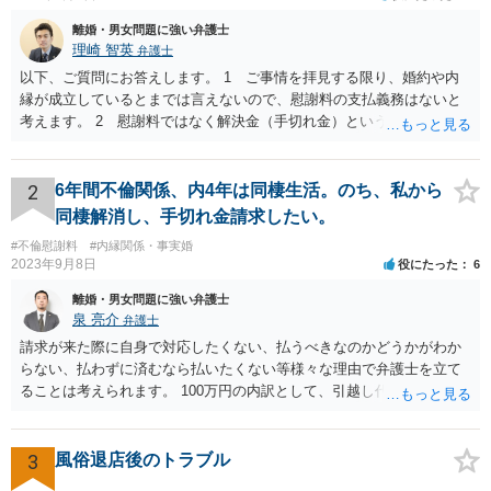
離婚・男女問題に強い弁護士
理崎 智英
弁護士
以下、ご質問にお答えします。 1 ご事情を拝見する限り、婚約や内
縁が成立しているとまでは言えないので、慰謝料の支払義務はないと
考えます。 2 慰謝料ではなく解決金（手切れ金）という名目で数十
万円支払えば良いと思います。 3 今後同じような請求をされないよ
うに合意書を取り交わす必要はあると思います。 4 合意書を取り交
わし、その中で精算条項（一切の債権債務のないことを確認する）を
2
6年間不倫関係、内4年は同棲生活。のち、私から
設ければ、大丈夫です。
同棲解消し、手切れ金請求したい。
#不倫慰謝料
#内縁関係・事実婚
2023年9月8日
役にたった
6
離婚・男女問題に強い弁護士
泉 亮介
弁護士
請求が来た際に自身で対応したくない、払うべきなのかどうかがわか
らない、払わずに済むなら払いたくない等様々な理由で弁護士を立て
ることは考えられます。 100万円の内訳として、引越し代等でどの程
度の費用がかかったのかや、慰謝料としての支払いだったのかどうか
によっても追加での請求については変わってくるかと思われます。 ま
た、請求する金額によっては、相手方の判断として、それで全て終わ
3
風俗退店後のトラブル
るのであれば払っておしまいにする、という考え方もあり得ます。