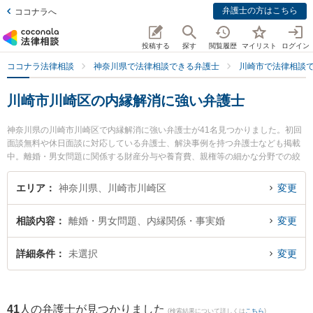
弁護士の方はこちら
ココナラへ
投稿する
探す
閲覧履歴
マイリスト
ログイン
ココナラ法律相談
神奈川県で法律相談できる弁護士
川崎市で法律相談
川崎市川崎区の内縁解消に強い弁護士
神奈川県の川崎市川崎区で内縁解消に強い弁護士が41名見つかりました。初回
面談無料や休日面談に対応している弁護士、解決事例を持つ弁護士なども掲載
中。離婚・男女問題に関係する財産分与や養育費、親権等の細かな分野での絞
り込み検索もでき便利です。特に川崎パシフィック法律事務所の種村 求弁護士
や川崎パシフィック法律事務所の髙倉 久弥弁護士、弁護士法人オリオン 川崎支
エリア
神奈川県、川崎市川崎区
変更
部の笹浪 靖史弁護士のプロフィール情報や弁護士費用、強みなどが注目されて
います。『川崎市川崎区で土日や夜間に発生した内縁解消のトラブルを今すぐ
相談内容
離婚・男女問題、内縁関係・事実婚
変更
に弁護士に相談したい』『内縁解消のトラブル解決の実績豊富な近くの弁護士
を検索したい』『初回相談無料で内縁解消を法律相談できる川崎市川崎区内の
弁護士に相談予約したい』などでお困りの相談者さんにおすすめです。
詳細条件
未選択
変更
41
人の弁護士が見つかりました
(検索結果について詳しくは
こちら
)