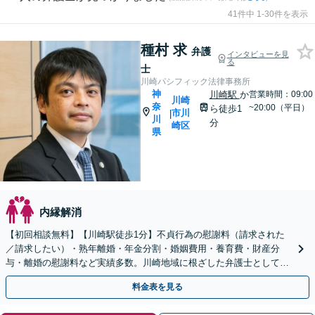
41件中 1-30件を表示
種村 求
弁護
インタビューを見
る
士
川崎パシフィック法律事務所
神
川崎駅
か
営業時間：09:00
川崎
奈
~20:00（平日）
ら徒歩1
市川
|
川
分
崎区
県
内縁解消
【初回相談無料】【川崎駅徒歩1分】不貞行為の慰謝料（請求された
／請求したい）・熟年離婚・年金分割・婚姻費用・養育費・財産分
与・離婚の慰謝料など実績多数。川崎地域に根ざした弁護士として、
あなたの人生の再スタートを全力で後押しします。
料金表を見る