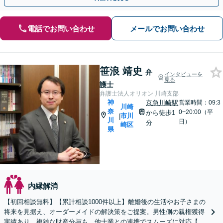
電話でお問い合わせ
メールでお問い合わせ
笹浪 靖史
弁
インタビューを
見る
護士
弁護士法人オリオン 川崎支部
神
京急川崎駅
営業時間：09:3
川崎
奈
0~20:00（平
から徒歩1
市川
|
川
日）
分
崎区
県
内縁解消
【初回相談無料】【累計相談1000件以上】離婚後の生活やお子さまの
将来を見据え、オーダーメイドの解決策をご提案。男性側の親権獲得
実績あり。複雑な財産分与も、他士業との連携でスムーズに対応【子