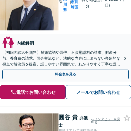
から徒歩7
市川
|
川
日）
分
崎区
県
内縁解消
【初回面談30分無料】離婚協議や調停、不貞慰謝料の請求、財産分
与、養育費の請求、面会交流など。法的な内容に止まらない多角的な
視点で解決策を提案。話しやすい雰囲気で、わかりやすく丁寧な説明
を心がけます【休日・夜間面談OK】【お子さま連れOK】
料金表を見る
電話でお問い合わせ
メールでお問い合わせ
圓谷 貴
弁護
インタビューを見
る
士
川崎オアシス法律事務所