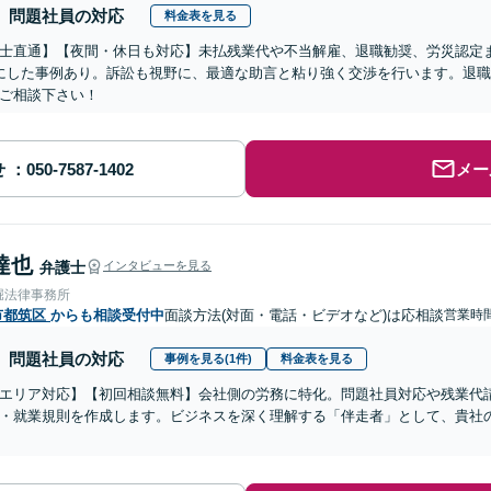
問題社員の対応
料金表を見る
士直通】【夜間・休日も対応】未払残業代や不当解雇、退職勧奨、労災認定
にした事例あり。訴訟も視野に、最適な助言と粘り強く交渉を行います。退
ご相談下さい！
せ
メー
達也
弁護士
インタビューを見る
堀法律事務所
市都筑区
からも相談受付中
面談方法(対面・電話・ビデオなど)は応相談
営業時間
問題社員の対応
事例を見る(1件)
料金表を見る
エリア対応】【初回相談無料】会社側の労務に特化。問題社員対応や残業代
・就業規則を作成します。ビジネスを深く理解する「伴走者」として、貴社