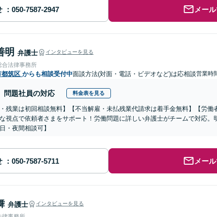
せ
メール
善明
弁護士
インタビューを見る
総合法律事務所
市都筑区
からも相談受付中
面談方法(対面・電話・ビデオなど)は応相談
営業時間
問題社員の対応
料金表を見る
・残業は初回相談無料】【不当解雇・未払残業代請求は着手金無料】【労働
な視点で依頼者さまをサポート！労働問題に詳しい弁護士がチームで対応。
日・夜間相談可】
せ
メール
舞
弁護士
インタビューを見る
法律事務所