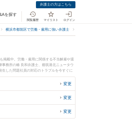
弁護士の方はこちら
&Aを探す
閲覧履歴
マイリスト
ログイン
横浜市都筑区で労働・雇用に強い弁護士
横浜市都筑区で問題社員の対応に
ども掲載中。労働・雇用に関係する不当解雇や退
律事務所の椿 良和弁護士、都筑港北ニュータウ
発生した問題社員の対応のトラブルを今すぐに
応を法律相談できる横浜市都筑区内の弁護士に相
変更
変更
変更