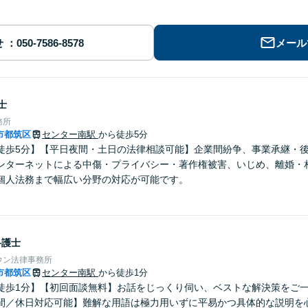
せ
メール
士
務所
市都筑区
センター南駅
から徒歩5分
徒歩5分】【平日夜間・土日の法律相談可能】企業間紛争、事業承継・
ンターネットによる中傷・プライバシー・著作権被害、いじめ、離婚・
個人法務まで幅広い分野の対応が可能です。
弁護士
ウン法律事務所
市都筑区
センター南駅
から徒歩1分
徒歩1分】【初回面談無料】お話をじっくり伺い、ベストな解決策をご
間／休日対応可能】難解な用語は極力用いずに平易かつ具体的な説明を