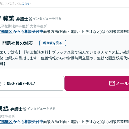
果について詳しくは
こちら
)
 範繁
弁護士
インタビューを見る
人平松剛法律事務所 大宮事務所
市都筑区
からも相談受付中
面談方法(対面・電話・ビデオなど)は応相談
営業時間
問題社員の対応
料金表を見る
エリア対応】【初回相談無料】ブラック企業で悩んでいませんか？未払い残
緒に解決を目指します！位置情報からの労働時間立証や、無効な固定残業代
可】
せ
メール
良丞
弁護士
インタビューを見る
法律事務所
市都筑区
からも相談受付中
面談方法(対面・電話・ビデオなど)は応相談
営業時間