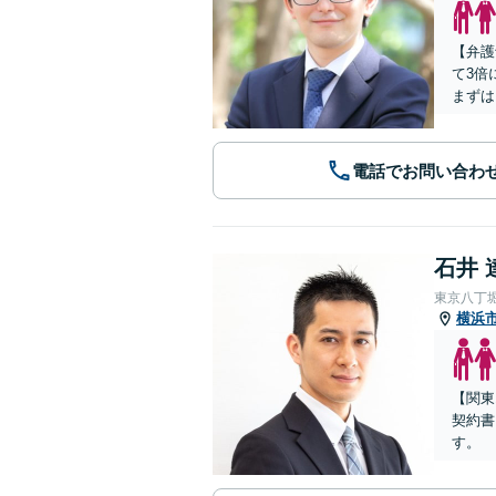
【弁護
て3倍
まずは
電話でお問い合わ
石井 
東京八丁
横浜
【関東
契約書
す。