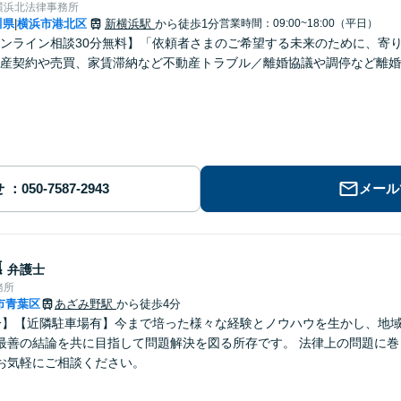
横浜北法律事務所
川県
横浜市港北区
新横浜駅
から徒歩1分
営業時間：09:00~18:00（平日）
|
ンライン相談30分無料】「依頼者さまのご希望する未来のために、寄
産契約や売買、家賃滞納など不動産トラブル／離婚協議や調停など離婚
せ
メール
穗
弁護士
務所
市青葉区
あざみ野駅
から徒歩4分
分】【近隣駐車場有】今まで培った様々な経験とノウハウを生かし、地
最善の結論を共に目指して問題解決を図る所存です。 法律上の問題に巻
お気軽にご相談ください。