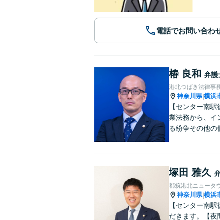
電話でお問い合わ
椿 良和
弁護
港北つばき法律事
神奈川県
横浜
|
【センター南駅
業法務から、イ
る紛争その他の
塚田 雅久
都筑港北ニュータ
神奈川県
横浜
|
【センター南駅
だきます。【夜