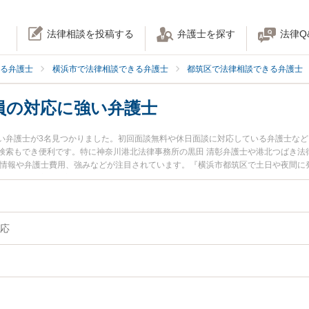
法律相談を投稿する
弁護士を探す
法律Q
る弁護士
横浜市で法律相談できる弁護士
都筑区で法律相談できる弁護士
員の対応に強い弁護士
い弁護士が3名見つかりました。初回面談無料や休日面談に対応している弁護士な
検索もでき便利です。特に神奈川港北法律事務所の黒田 清彰弁護士や港北つばき法
ル情報や弁護士費用、強みなどが注目されています。『横浜市都筑区で土日や夜間に
ブル解決の実績豊富な近くの弁護士を検索したい』『初回相談無料で問題社員の対
すすめです。
応