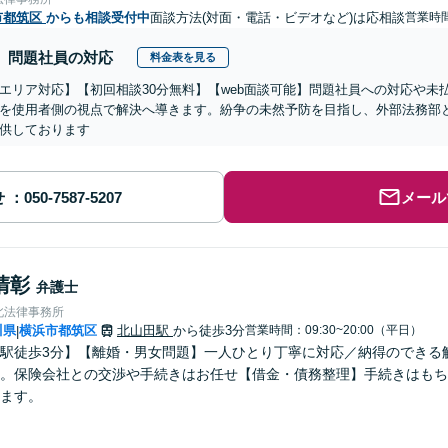
市都筑区
からも相談受付中
面談方法(対面・電話・ビデオなど)は応相談
営業時間
問題社員の対応
料金表を見る
エリア対応】【初回相談30分無料】【web面談可能】問題社員への対応や未
を使用者側の視点で解決へ導きます。紛争の未然予防を目指し、外部法務部
供しております
せ
メール
清彰
弁護士
北法律事務所
川県
横浜市都筑区
北山田駅
から徒歩3分
営業時間：09:30~20:00（平日）
|
駅徒歩3分】【離婚・男女問題】一人ひとり丁寧に対応／納得のできる
。保険会社との交渉や手続きはお任せ【借金・債務整理】手続きはもち
ます。