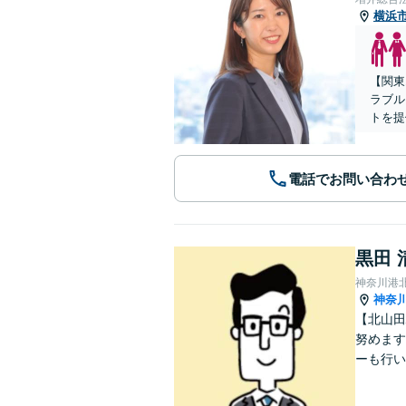
横浜
【関東
ラブル
トを提
電話でお問い合わ
黒田 
神奈川港
神奈
【北山田
努めます
ーも行い