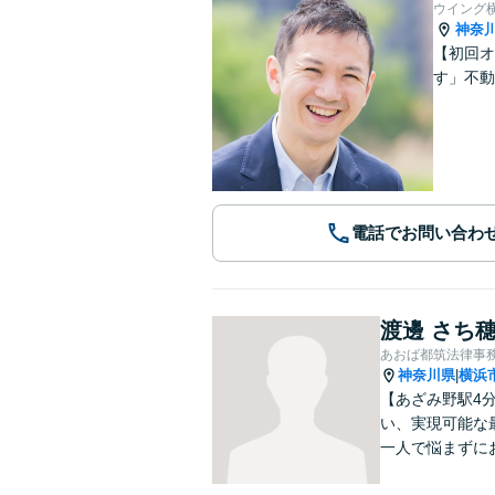
ウイング
神奈
【初回オ
す」不動
電話でお問い合わ
渡邊 さち
あおば都筑法律事
神奈川県
横浜
|
【あざみ野駅4
い、実現可能な
一人で悩まずに