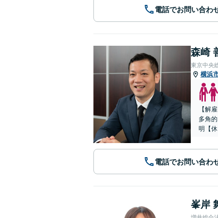
電話でお問い合わ
森崎 
東京中央
横浜
【解雇
多角的
明【休
電話でお問い合わ
峯岸 
増井総合