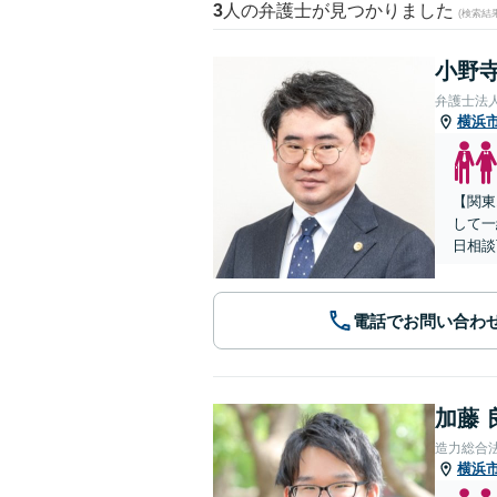
3
人の弁護士が見つかりました
(検索結
小野寺
弁護士法
横浜
【関東
して一
日相談
電話でお問い合わ
加藤 
造力総合
横浜