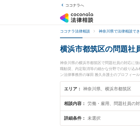
ココナラへ
ココナラ法律相談
神奈川県で法律相談でき
横浜市都筑区の問題社
神奈川県の横浜市都筑区で問題社員の対応に強
職勧奨、内定取消等の細かな分野での絞り込み
ン法律事務所の塚田 雅久弁護士のプロフィー
弁護士に相談したい』『問題社員の対応のトラ
談予約したい』などでお困りの相談者さんにお
エリア
神奈川県、横浜市都筑区
相談内容
労働・雇用、問題社員の対
詳細条件
未選択