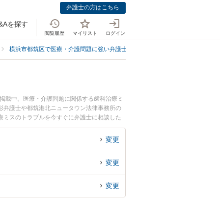
弁護士の方はこちら
&Aを探す
閲覧履歴
マイリスト
ログイン
横浜市都筑区で医療・介護問題に強い弁護士
横浜市都筑区で歯科・歯医者
も掲載中。医療・介護問題に関係する歯科治療ミ
彰弁護士や都筑港北ニュータウン法律事務所の
療ミスのトラブルを今すぐに弁護士に相談した
浜市都筑区内の弁護士に相談予約したい』などで
変更
変更
変更