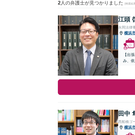
2
人の弁護士が見つかりました
(検索結
江頭 
永岡法律
横浜
【出張
み、依
田中 
西船橋ゴ
横浜