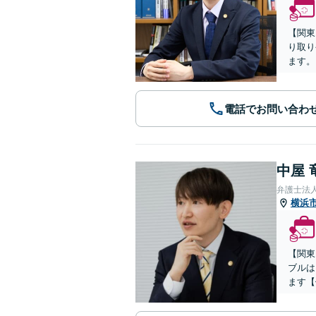
【関東
り取り
ます。
電話でお問い合わ
中屋 
弁護士法人
横浜
【関東
ブルは
ます【