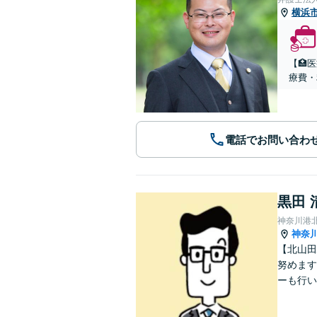
横浜
【🏥
療費・
電話でお問い合わ
黒田 
神奈川港
神奈
【北山田
努めます
ーも行い