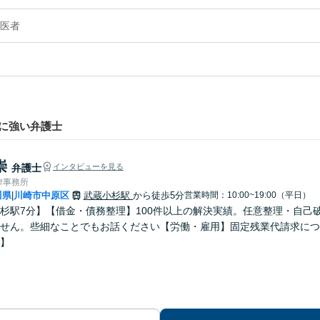
医者
に強い弁護士
崇
弁護士
インタビューを見る
律事務所
川県
川崎市中原区
武蔵小杉駅
から徒歩5分
営業時間：10:00~19:00（平日）
|
杉駅7分】【借金・債務整理】100件以上の解決実績。任意整理・自己
せん。些細なことでもお話ください【労働・雇用】固定残業代請求につ
】