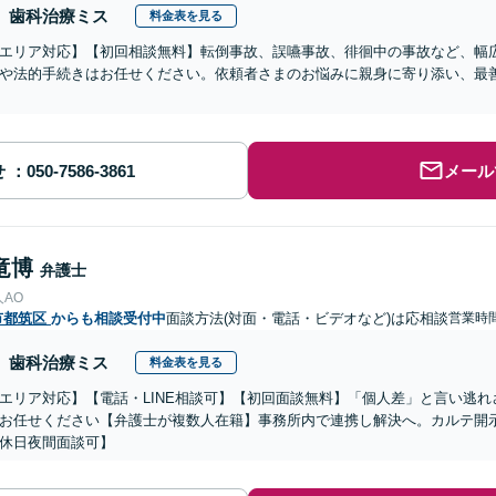
歯科治療ミス
料金表を見る
エリア対応】【初回相談無料】転倒事故、誤嚥事故、徘徊中の事故など、幅
や法的手続きはお任せください。依頼者さまのお悩みに親身に寄り添い、最
せ
メール
竜博
弁護士
AO
市都筑区
からも相談受付中
面談方法(対面・電話・ビデオなど)は応相談
営業時間
歯科治療ミス
料金表を見る
エリア対応】【電話・LINE相談可】【初回面談無料】「個人差」と言い逃
お任せください【弁護士が複数人在籍】事務所内で連携し解決へ。カルテ開
休日夜間面談可】