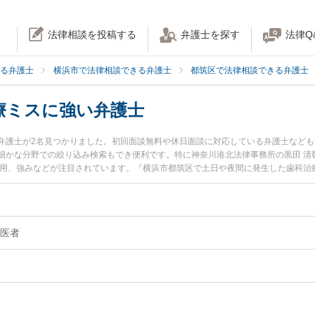
法律相談を投稿する
弁護士を探す
法律Q
る弁護士
横浜市で法律相談できる弁護士
都筑区で法律相談できる弁護士
療ミスに強い弁護士
弁護士が2名見つかりました。初回面談無料や休日面談に対応している弁護士など
細かな分野での絞り込み検索もでき便利です。特に神奈川港北法律事務所の黒田 清
費用、強みなどが注目されています。『横浜市都筑区で土日や夜間に発生した歯科治
な近くの弁護士を検索したい』『初回相談無料で歯科治療ミスを法律相談できる横
医者