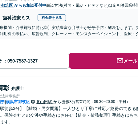
市都筑区
からも相談受付中
面談方法(対面・電話・ビデオなど)は応相談
営業時間
歯科治療ミス
料金表を見る
医療機関・介護施設に特化◎】実績豊富な弁護士が紛争予防・解決をします。
利用料の未払い、広告規制、クレーマー・モンスターペイシェント、医療・
せ
メール
清彰
弁護士
北法律事務所
川県
横浜市都筑区
北山田駅
から徒歩3分
営業時間：09:30~20:00（平日）
|
駅徒歩3分】【離婚・男女問題】一人ひとり丁寧に対応／納得のできる
。保険会社との交渉や手続きはお任せ【借金・債務整理】手続きはもち
ます。