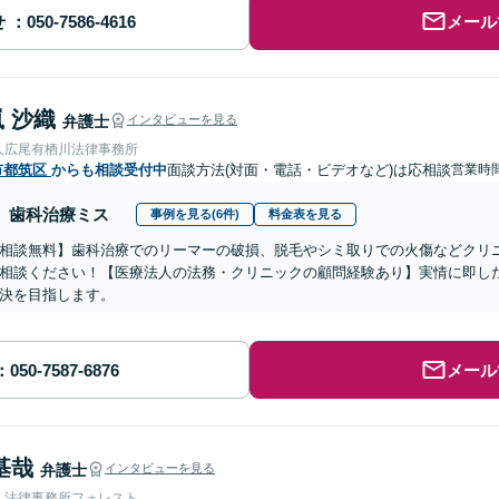
せ
メール
 沙織
弁護士
インタビューを見る
人広尾有栖川法律事務所
市都筑区
からも相談受付中
面談方法(対面・電話・ビデオなど)は応相談
営業時間
歯科治療ミス
事例を見る(6件)
料金表を見る
相談無料】歯科治療でのリーマーの破損、脱毛やシミ取りでの火傷などクリ
相談ください！【医療法人の法務・クリニックの顧問経験あり】実情に即し
決を目指します。
メール
基哉
弁護士
インタビューを見る
人法律事務所フォレスト