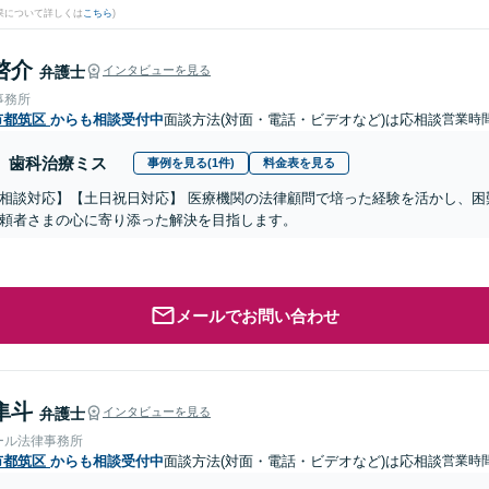
果について詳しくは
こちら
)
啓介
弁護士
インタビューを見る
事務所
市都筑区
からも相談受付中
面談方法(対面・電話・ビデオなど)は応相談
営業時間
歯科治療ミス
事例を見る(1件)
料金表を見る
相談対応】【土日祝日対応】 医療機関の法律顧問で培った経験を活かし、困
頼者さまの心に寄り添った解決を目指します。
メールでお問い合わせ
隼斗
弁護士
インタビューを見る
ール法律事務所
市都筑区
からも相談受付中
面談方法(対面・電話・ビデオなど)は応相談
営業時間