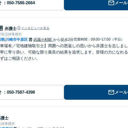
せ
メール
翔
弁護士
インタビューを見る
駅前法律事務所
川県
川崎市中原区
武蔵小杉駅
から徒歩2分
営業時間：09:00~17:00（平日）
|
車場有／宅地建物取引士】周囲への恩返しの思いから弁護士を志しまし
寧に寄り添い、可能な限り最良の結果を追求します。皆様の力になれる
ずはご相談ください。
せ
メール
弁護士
法律事務所