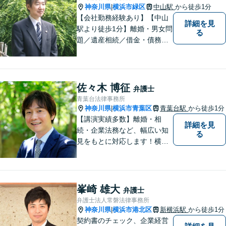
神奈川県
横浜市緑区
中山駅
から徒歩1分
|
【会社勤務経験あり】【中山
詳細を見
駅より徒歩1分】離婚・男女問
る
題／遺産相続／借金・債務整
理／刑事事件。弁護士は特別
な人間ではありませんし、法
律事務所は生活の中で発生す
る身近な問題を相談いただく
佐々木 博征
弁護士
場所です。お気軽にご相談く
青葉台法律事務所
ださい。
神奈川県
横浜市青葉区
青葉台駅
から徒歩1分
|
【講演実績多数】離婚・相
詳細を見
続・企業法務など、幅広い知
る
見をもとに対応します！横
浜・川崎・町田等からもアク
セスが良い地域密着型の事務
所です【破産管財人経験あ
り】負債総額数億円の倒産申
峯崎 雄大
弁護士
立ての実績あり【完全個室】
弁護士法人常磐法律事務所
【青葉台駅1分】【複数弁護士
神奈川県
横浜市港北区
新横浜駅
から徒歩1分
|
在籍】
契約書のチェック、企業経営