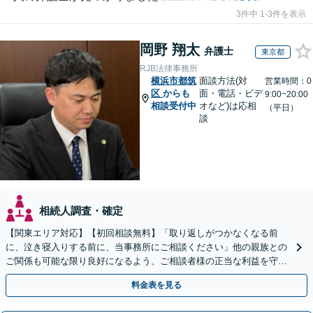
3件中 1-3件を表示
岡野 翔太
弁護士
東京都
RJB法律事務所
横浜市都筑
面談方法(対
営業時間：0
区
からも
面・電話・ビデ
9:00~20:00
相談受付中
オなど)は応相
（平日）
談
相続人調査・確定
【関東エリア対応】【初回相談無料】「取り返しがつかなくなる前
に、泣き寝入りする前に、当事務所にご相談ください」他の親族との
ご関係も可能な限り良好になるよう、ご相談者様の正当な利益を守り
つつ、双方が納得できる着地点を探ります。
料金表を見る