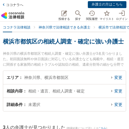
弁護士の方はこちら
ココナラへ
投稿する
探す
閲覧履歴
マイリスト
ログイン
ココナラ法律相談
神奈川県で法律相談できる弁護士
横浜市で法律相談
横浜市都筑区の相続人調査・確定に強い弁護士
神奈川県の横浜市都筑区で相続人調査・確定に強い弁護士が3名見つかりまし
た。初回面談無料や休日面談に対応している弁護士なども掲載中。相続・遺言
に関係する家族間の相続トラブルや認知症の相続、遺産分割等の細かな分野で
の絞り込み検索もでき便利です。特に神奈川港北法律事務所の黒田 清彰弁護士
や港北つばき法律事務所の椿 良和弁護士、都筑港北ニュータウン法律事務所の
エリア
神奈川県、横浜市都筑区
変更
塚田 雅久弁護士のプロフィール情報や弁護士費用、強みなどが注目されていま
す。『横浜市都筑区で土日や夜間に発生した相続人調査・確定のトラブルを今
相談内容
相続・遺言、相続人調査・確定
変更
すぐに弁護士に相談したい』『相続人調査・確定のトラブル解決の実績豊富な
近くの弁護士を検索したい』『初回相談無料で相続人調査・確定を法律相談で
きる横浜市都筑区内の弁護士に相談予約したい』などでお困りの相談者さんに
詳細条件
未選択
変更
おすすめです。
3
人の弁護士が見つかりました
(検索結果について詳しくは
こちら
)