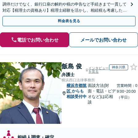
調停だけでなく、銀行口座の解約や税の申告など手続きまで一貫して
対応【税理士の資格あり】税理士経験を活かし、相続税も考慮した相
続手続きもお任せください【初回相談無料】生前贈与も対応
料金表を見る
電話でお問い合わせ
メールでお問い合わせ
飯島 俊
神奈川県
インタビュー
を見る
弁護士
横浜西口法律事務所
横浜市都筑
面談方法(対
営業時間：0
区
からも
面・電話・ビデ
9:00~20:00
相談受付中
オなど)は応相
（平日）
談
相続人調査・確定