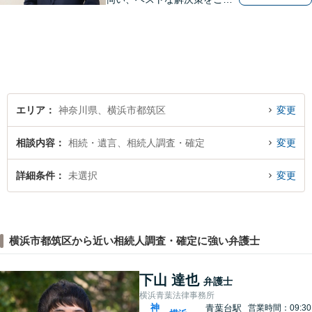
緒に考えさせていただきま
す。【夜間／休日対応可能】
難解な用語は極力用いずに平
易かつ具体的な説明を心がけ
ていますので、まずは一度お
気軽にご相談頂ければと思い
ます。
エリア
神奈川県、横浜市都筑区
変更
相談内容
相続・遺言、相続人調査・確定
変更
詳細条件
未選択
変更
横浜市都筑区から近い相続人調査・確定に強い弁護士
下山 達也
弁護士
横浜青葉法律事務所
神
青葉台駅
営業時間：09:30