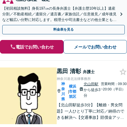
【初回相談無料】身長197㎝の長身弁護士【弁護士歴10年以上】遺産
分割／不動産相続／遺留分／遺言書／家族信託／任意後見／成年後見
など幅広い分野に対応します。税理士や司法書士などの他士業とも連
携【出張相談】【夜間・休日面談】【横浜駅7分】
料金表を見る
電話でお問い合わせ
メールでお問い合わせ
黒田 清彰
弁護士
神奈川港北法律事務所
神
北山田駅
営業時間：09:30
横浜
奈
~20:00（平日）
から徒歩3
市都
|
川
分
筑区
県
【北山田駅徒歩3分】【離婚・男女問
題】一人ひとり丁寧に対応／納得ので
きる解決へ【交通事故】賠償金アップ
などに努めます。保険会社との交渉や