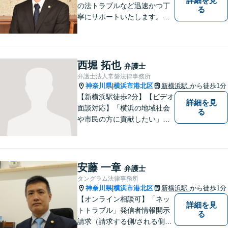
詳細を見
の法トラブルなど迅速かつ丁
る
寧にサポートいたします。ど
んな些細なお悩みでもまずは
ご相談ください！
西堀 拓也
弁護士
弁護士法人常磐法律事務所
神奈川県
横浜市港北区
新横浜駅
から徒歩1分
|
【新横浜駅徒歩2分】【ビデオ
詳細を見
面談対応】「横浜の地域社会
る
や市民の方に貢献したい」を
モットーに、すべてのご相談
者様に寄り添います。少しで
もご相談者様の人生のサポー
トができるよう全力を尽くし
安藤 一章
弁護士
ます。事務所一丸となって法
タングラム法律事務所
律トラブルの解決を目指しま
神奈川県
横浜市港北区
新横浜駅
から徒歩1分
|
す。
【オンライン相談可】「ネッ
詳細を見
トトラブル」発信者情報開示
る
請求（請求する側/される側）