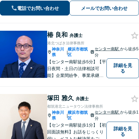
手続きはお任せ【借金・債務整理】手
電話でお問い合わせ
メールでお問い合わせ
続きはもちろん、再発防止策や今後の
生活のフォローも行います。
椿 良和
弁護士
港北つばき法律事務所
センター南駅
から徒歩5
神奈川
横浜市都筑
|
県
区
分
【センター南駅徒歩5分】【平
詳細を見
日夜間・土日の法律相談可
る
能】企業間紛争、事業承継・
後継者問題その他の企業法務
から、インターネットによる
中傷・プライバシー・著作権
塚田 雅久
弁護士
被害、いじめ、離婚・相続、
都筑港北ニュータウン法律事務所
不動産に関わる紛争その他の
センター南駅
から徒歩1
神奈川
横浜市都筑
|
個人法務まで幅広い分野の対
県
区
分
応が可能です。
【センター南駅徒歩1分】【初
詳細を見
回面談無料】お話をじっくり
る
伺い、ベストな解決策をご一