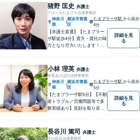
て問題解決を図る所存です。
猪野 匡史
弁護士
法律上の問題に巻き込まれた
アスールたまプラ法律事務所
際は、お一人で悩まずにお気
たまプラーザ駅
から徒歩
神奈川
横浜市青葉
|
軽にご相談ください。
県
区
4分
【弁護士直通】【たまプラー
詳細を見
ザ駅徒歩4分】貴方・貴社の味
る
方となり尽力いたします！当
日相談ができる場合もありま
すのでまずはお気軽にご相談
ください。
小林 理英
弁護士
青葉あけぼの法律事務所
たまプラーザ駅
から徒歩
神奈川
横浜市青葉
|
県
区
5分
【たまプラーザ駅5分】【不動
詳細を見
産トラブル／労働問題等で多
る
数実績あり】笑顔を取り戻す
お手伝いを。丁寧にお話を伺
い，一緒にベストな解決を考
えます。【契約時点での明朗
長谷川 篤司
弁護士
会計】
中山総合法律事務所