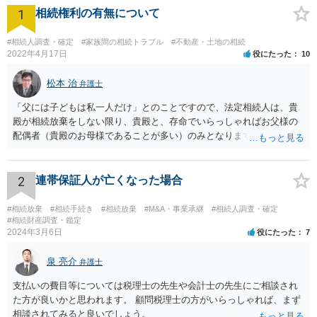
1
相続権利の有無について
#相続人調査・確定
#家族間の相続トラブル
#不動産・土地の相続
2022年4月17日
役にたった
10
松本 治
弁護士
「父には子どもは私一人だけ」とのことですので、法定相続人は、貴
殿が相続放棄をしない限り、貴殿と、存命でいらっしゃればお父様の
配偶者（貴殿のお母様であることが多い）のみとなります。遺言がな
い限り、「次男」（お父様の弟）らの相続権は発生しません。
2
連帯保証人が亡くなった場合
#相続放棄
#相続手続き
#相続放棄
#M&A・事業承継
#相続人調査・確定
#相続財産調査・鑑定
2024年3月6日
役にたった
7
泉 亮介
弁護士
支払いの費目等については税理士の先生や会計士の先生にご相談され
た方が良いかと思われます。 顧問税理士の方がいらっしゃれば、まず
相談されてみると良いでしょう。