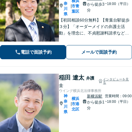
横浜
奈
~18:00（平日）
から徒歩3
市青
|
川
分
葉区
県
【初回相談60分無料】【青葉台駅徒歩
３分】「オーダーメイドの弁護士活
動」を理念に、不貞慰謝料請求などの
離婚問題をはじめ、私生活で生じるさ
まざまな悩みに寄り添います！一人ひ
電話で面談予約
メールで面談予約
とりに最適な解決策をご提案。借金・
債務整理は何度でも相談無料【夜間・
土日相談可】
稲田 遼太
弁護
インタビューを見
る
士
ウイング横浜北法律事務所
神
新横浜駅
営業時間：09:00
横浜
奈
~18:00（平日）
から徒歩1
市港
|
川
分
北区
県