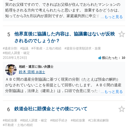
実のお父様ですので、できればお父様が住んでおられたマンションの
処理をされる方向で考えられたらと思います。 放棄するかどうかは、
知ってから3カ月以内が原則ですが、家庭裁判所に申立すれば3カ月の
期間を伸長することができます。 その間に、財産の状況を調査して、
放棄するかどうか決めることができます。 銀行やサラ金が数年も放置
することはありませんので、数年後に借金が発見される可能性はほぼ
5
他界直後に協議した内容は、協議書はないが反映
ありません。 なお、私が扱った相続放棄を検討していた案件で、期間
されるのでしょうか？
伸長して調査したところ、サラ金に対する過払金など相当な財産が見
#遺産分割
#協議
#不動産・土地の相続
#遺留分侵害額請求・放棄
つかったため相続したという事例がありました。
#相続人調査・確定
2018年1月24日
役にたった
10
相続・遺言に強い弁護士
鈴木 崇裕
弁護士
ＡＢＣ間の遺産分割協議に基づく現実の分割（たとえば預金の解約）
がなされていないことを前提として回答いたします。 ＡＢＣ間の遺産
分割協議は，法律上（建前上）は，口頭で合意に至ったものであって
も有効です。 しかし，口頭で合意したことを立証する方法がありませ
ん。 また，不動産の名義を移転するためには，遺産分割協議書への署
名捺印を得る必要があります。 したがって，残念ながら，「ＡＢＣ間
6
鉄道会社に賠償金とその後について
の遺産分割協議が有効に成立している」という前提に基づく主張は困
難と思われます。 「ＡＢＣ間の遺産分割協議は未了のまま，ＡとＢが
#相続放棄
#相続人調査・確定
#相続手続き
#相続放棄
#口座凍結解除
死亡し，二次相続が発生した」という前提に基づいて協議を進める必
#不動産・土地の相続