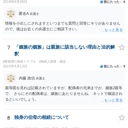
2019年6月28日
役にたった
6
要があります。 もちろん，Ｃの立場としては，ＡＢＣ間の遺産分割協
議の内容を前提とした主張をすることが最も有利ですが，ＡＢの相続
匿名A
人は応じない姿勢を示していることから，実現は困難だと思います。
弁護士
主張としては維持しつつも，現実的な解決方法（遺産分割協議の落と
情報を小出しにされますといつまでも質問と回答にキリがありません
しどころ）としては，譲歩することを甘受しなければならないかもし
ので、後はお近くの弁護士にご相談下さい。
れません。
7
「姻族の姻族」は親族に該当しない理由と法的解
釈
#家族間の相続トラブル
#相続人調査・確定
2022年4月13日
役にたった
9
内藤 政信
弁護士
親等図を見れば記載されていますが、配偶者の兄弟までが、姻族2親等
で、 さらにその配偶者は、姻族にあたりませんね。 ネットで確認され
るといいでしょう。
8
独身の伯母の相続について