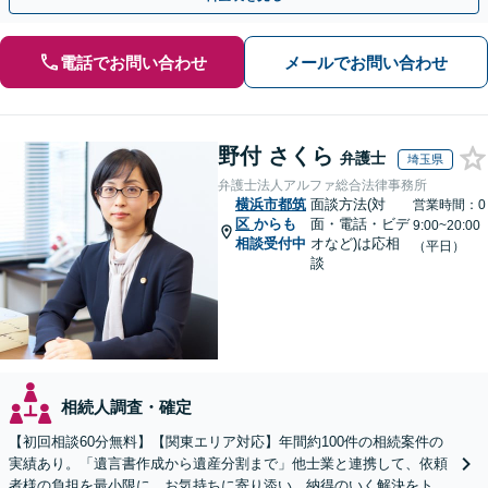
電話でお問い合わせ
メールでお問い合わせ
野付 さくら
弁護士
埼玉県
弁護士法人アルファ総合法律事務所
横浜市都筑
面談方法(対
営業時間：0
区
からも
面・電話・ビデ
9:00~20:00
相談受付中
オなど)は応相
（平日）
談
相続人調査・確定
【初回相談60分無料】【関東エリア対応】年間約100件の相続案件の
実績あり。「遺言書作成から遺産分割まで」他士業と連携して、依頼
者様の負担を最小限に。お気持ちに寄り添い、納得のいく解決をトー