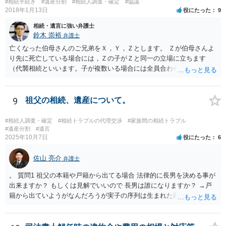
#相続手続き
#遺産分割
#相続人調査・確定
#協議
2018年1月13日
役にたった
9
相続・遺言に強い弁護士
鈴木 崇裕
弁護士
亡くなった伯母さんのご兄弟をＸ，Ｙ，Ｚとします。 Ｚが伯母さんよ
り先に死亡している場合には，Ｚの子がＺと同一の立場に立ちます
（代襲相続といいます。子が複数いる場合には全員合わせてＺと同一
の取り分です。）。 Ｘ，Ｙ，Ｚ（またＺの子）はそれぞれ３分の１ず
つの相続分を有していますので， そのことを前提として，遺産分割協
議をすることになります（必ずしも３分の１ずつにしなくても，合意
9
祖父の相続、遺産について。
ができれば構いません。）。 今後の対応としては， ①伯母さんの相続
財産（遺産）の全容を整理する（預貯金，有価証券，不動産等の有無
#相続人調査・確定
#相続トラブルの代理交渉
#家族間の相続トラブル
を調べることになります。） ②相続財産に照らし，相続税の申告の準
#遺産分割
#遺言
2025年10月7日
役にたった
6
備をする（税理士の先生にご相談ください。） ③遺産分割協議をする
（ご本人同士で行っても構いませんし，弁護士に相談することもよろ
佐山 亮介
しいと思います。） ことになります。
弁護士
。 質問1 祖父の本籍や戸籍から出てる場合 法律的に長男を決める事が
出来ますか？ もしくは見解でいいので 長男は誰になりますか？ →戸
籍から出ていようがなんだろうが実子の序列は生まれた順ですから、
先方が後から生まれたならばお父様がお祖父様の長男です。 質問2 遺
書が腹違いの長男に向けてある場合 書かれてる内容が最優先にされる
のですか？ →遺書というのが、法律上の遺言の形式を守っている限り