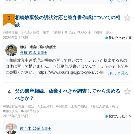
3
相続放棄後の訴状対応と答弁書作成についての相
談
#相続放棄
#相続人調査・確定
#相続トラブルの代理交渉
#相続手続き
2026年3月28日
役にたった
5
相続・遺言に強い弁護士
髙橋 俊太
弁護士
＞相続放棄申述受理証明書の写しで良いのでしょうか？ 提出するもの
自体は写しで構いません。 ＞証拠説明書とはなんでしょうか？ 下記を
ご参照ください。 https://www.courts.go.jp/tokyo-s/vc-files/tokyo-s/file/
14-1kisairei.pdf
4
父の遺産相続、放棄すべきか調査してから決める
べきか？
#相続財産調査・鑑定
#遺産分割
#不動産・土地の相続
#相続人調査・確定
#相続放棄
#相続手続き
2025年7月15日
役にたった
5
佐々木 晋輔
弁護士