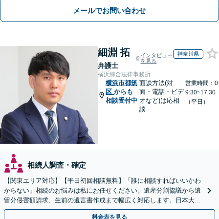
メールでお問い合わせ
細淵 拓
神奈川県
インタビュー
を見る
弁護士
横浜綜合法律事務所
横浜市都筑
面談方法(対
営業時間：0
区
からも
面・電話・ビデ
9:30~17:30
相談受付中
オなど)は応相
（平日）
談
相続人調査・確定
【関東エリア対応】【平日初回相談無料】「誰に相談すればいいかわ
からない」相続のお悩みは私にお任せください。遺産分割協議から遺
留分侵害額請求、生前の遺言書作成まで幅広く対応します。日本大通
り駅直結でアクセス良好。
料金表を見る