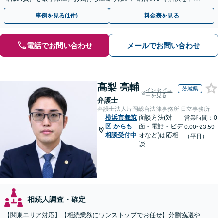
タル・サポート【当日・夜間（18時まで）の相談可】
事例を見る(1件)
料金表を見る
電話でお問い合わせ
メールでお問い合わせ
髙梨 亮輔
茨城県
インタビュ
ーを見る
弁護士
弁護士法人片岡総合法律事務所 日立事務所
横浜市都筑
面談方法(対
営業時間：0
区
からも
面・電話・ビデ
0:00~23:59
相談受付中
オなど)は応相
（平日）
談
相続人調査・確定
【関東エリア対応】【相続業務にワンストップでお任せ】分割協議や