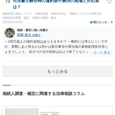
10
司法書士解任時の違約金や費用の相場と対応策
はそのとおりです。 質問3 父が腹違いの長男に法律的に優位になれそ
は？
うな事はありますか？ →遺言が有効な場合、優位に立つことはできま
#家族間の相続トラブル
#相続放棄
#相続手続き
#相続トラブルの代理交渉
せんが、お祖父様が認知症であるなどの「遺言が作れないはずの事
#相続財産調査・鑑定
#相続人調査・確定
情」があるならば①遺言無効確認の訴えを起こすのは一つの手です。
2025年2月4日
役にたった
4
それができない場合は②遺留分侵害額請求で争うほかありません。 質
相続・遺言に強い弁護士
問4 相続トラブルの代理交渉は可能でしょうか。 →一般論としては可
髙橋 俊太
弁護士
能ですが、お伺いする内容ですとお祖父様が亡くなられた後に動くこ
とになるでしょう。
＞100万超えの違約金額はありえますか？ 一般的には考えにくいです
が、実際にあり得るかは否かは委任事項や委任後の業務処理状況等に
よるでしょう。 此方での当方回答は以上で終了となりますが、参考に
なりましたら幸いです。
もっとみる
相続人調査・確定に関連する法律相談コラム
相続・遺言