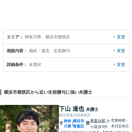
から、インターネットによる
中傷・プライバシー・著作権
被害、いじめ、離婚・相続、
不動産に関わる紛争その他の
個人法務まで幅広い分野の対
応が可能です。
エリア
神奈川県、横浜市都筑区
変更
相談内容
相続・遺言、生前贈与
変更
詳細条件
未選択
変更
横浜市都筑区から近い生前贈与に強い弁護士
下山 達也
弁護士
横浜青葉法律事務所
青葉台駅
か
営業時間：
神奈
横浜市
|
川県
青葉区
本日定休日
ら徒歩3分