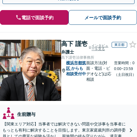
電話で面談予約
メールで面談予約
高下 謹壱
東京都
インタビュ
ーを見る
弁護士
高下謹壱法律事務所
横浜市都筑
面談方法(対
営業時間：0
区
からも
面・電話・ビ
0:00~23:59
相談受付中
デオなど)は応
（土日祝日）
相談
生前贈与
【関東エリア対応】当事者では解決できない問題や交渉事を当事者に
もっとも有利に解決することを目指します。東京家庭裁判所の調停委
員としての豊富な経験を活かし、親族間の絆を守りながら、遺言書作