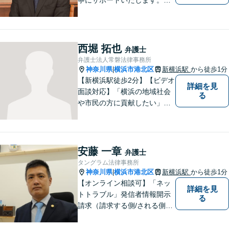
んな些細なお悩みでもまずは
ご相談ください！
西堀 拓也
弁護士
弁護士法人常磐法律事務所
神奈川県
横浜市港北区
新横浜駅
から徒歩1分
|
【新横浜駅徒歩2分】【ビデオ
詳細を見
面談対応】「横浜の地域社会
る
や市民の方に貢献したい」を
モットーに、すべてのご相談
者様に寄り添います。少しで
もご相談者様の人生のサポー
トができるよう全力を尽くし
安藤 一章
弁護士
ます。事務所一丸となって法
タングラム法律事務所
律トラブルの解決を目指しま
神奈川県
横浜市港北区
新横浜駅
から徒歩1分
|
す。
【オンライン相談可】「ネッ
詳細を見
トトラブル」発信者情報開示
る
請求（請求する側/される側）
や削除請求の豊富な解決事例
あり、「遺言・相続」先々を