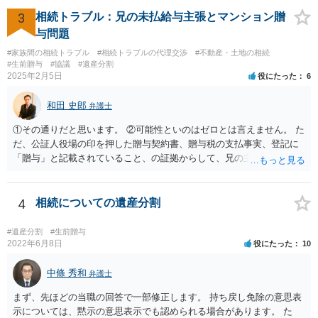
3
相続トラブル：兄の未払給与主張とマンション贈
与問題
#家族間の相続トラブル
#相続トラブルの代理交渉
#不動産・土地の相続
#生前贈与
#協議
#遺産分割
2025年2月5日
役にたった
6
和田 史郎
弁護士
①その通りだと思います。 ②可能性といのはゼロとは言えません。 た
だ、公証人役場の印を押した贈与契約書、贈与税の支払事実、登記に
「贈与」と記載されていること、の証拠からして、兄の主張は通らな
いようには思います。 ③④その通りだと思います。 話し合いで折り合
わなければ、遺産分割調停を申し立てて進めるのがベターのような気
がしますね。
4
相続についての遺産分割
#遺産分割
#生前贈与
2022年6月8日
役にたった
10
中條 秀和
弁護士
まず、先ほどの当職の回答で一部修正します。 持ち戻し免除の意思表
示については、黙示の意思表示でも認められる場合があります。 た