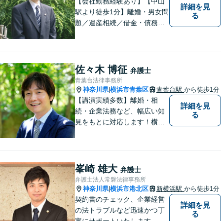
【会社勤務経験あり】【中山
詳細を見
駅より徒歩1分】離婚・男女問
る
題／遺産相続／借金・債務整
理／刑事事件。弁護士は特別
な人間ではありませんし、法
律事務所は生活の中で発生す
る身近な問題を相談いただく
佐々木 博征
弁護士
場所です。お気軽にご相談く
青葉台法律事務所
ださい。
神奈川県
横浜市青葉区
青葉台駅
から徒歩1分
|
【講演実績多数】離婚・相
詳細を見
続・企業法務など、幅広い知
る
見をもとに対応します！横
浜・川崎・町田等からもアク
セスが良い地域密着型の事務
所です【破産管財人経験あ
り】負債総額数億円の倒産申
峯崎 雄大
弁護士
立ての実績あり【完全個室】
弁護士法人常磐法律事務所
【青葉台駅1分】【複数弁護士
神奈川県
横浜市港北区
新横浜駅
から徒歩1分
|
在籍】
契約書のチェック、企業経営
詳細を見
の法トラブルなど迅速かつ丁
る
寧にサポートいたします。ど