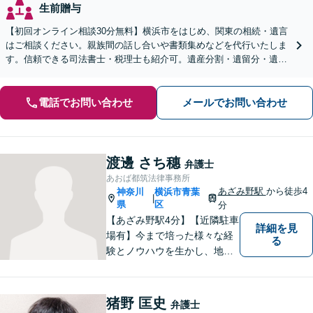
生前贈与
【初回オンライン相談30分無料】横浜市をはじめ、関東の相続・遺言
はご相談ください。親族間の話し合いや書類集めなどを代行いたしま
す。信頼できる司法書士・税理士も紹介可。遺産分割・遺留分・遺言
書作成など幅広く対応【当日・夜間面談応相談】
電話でお問い合わせ
メールでお問い合わせ
渡邊 さち穗
弁護士
あおば都筑法律事務所
あざみ野駅
から徒歩4
神奈川
横浜市青葉
|
県
区
分
【あざみ野駅4分】【近隣駐車
詳細を見
場有】今まで培った様々な経
る
験とノウハウを生かし、地域
のお客様に寄り添い、実現可
能な最善の結論を共に目指し
て問題解決を図る所存です。
猪野 匡史
弁護士
法律上の問題に巻き込まれた