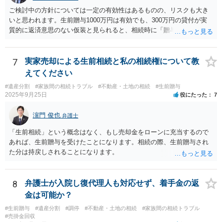
ご検討中の方針については一定の有効性はあるものの、リスクも大き
いと思われます。生前贈与1000万円は有効でも、300万円の貸付が実
質的に返済意思のない仮装と見られると、相続時に「贈与」と評価さ
れ、子から遺留分侵害額請求を受ける可能性があります。 その他の方
法として考えられるものとしては、 ①信託（家族信託・目的信託） 財
産を信託口に移し、受託者（信頼できる友人や専門職）に管理させ、
7
実家売却による生前相続と私の相続権について教
・生存中はあなたの生活費・介護費に優先充当 ・残余を友人や慈善団
えてください
体へ と使途を厳格に指定。相続ではなく信託帰属になるため、子の関
#遺産分割
#家族間の相続トラブル
#不動産・土地の相続
#生前贈与
与を大きく排除できます。 ②遺言＋生命保険の組合せ 生活資金は手元
2025年9月25日
役にたった
7
に残し、余剰資金で受取人を友人・団体にした保険を活用。保険金は
相続財産とは別枠で、遺留分対策にも有効と思われます。 ③負担付死
濵門 俊也
弁護士
因贈与 「介護・見守り等を条件に、死亡時に財産を渡す」契約。条件
不履行なら無効にでき、老後の安心を担保できます。 ④ 寄附予約＋解
「生前相続」という概念はなく、もし売却金をローンに充当するので
除条件 慈善団体への寄附を予約しつつ、資金不足時は解除できる条項
あれば、生前贈与を受けたことになります。相続の際、生前贈与され
を設定。 などがあり得るかと思われます。
た分は持戻しされることになります。
8
弁護士が入院し復代理人も対応せず、着手金の返
金は可能か？
#生前贈与
#遺産分割
#調停
#不動産・土地の相続
#家族間の相続トラブル
#売掛金回収