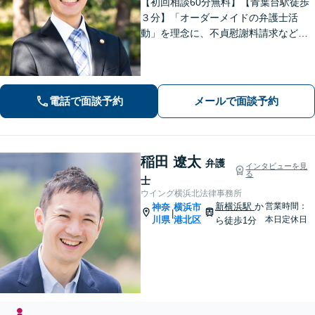
【初回相談60分無料】【青葉台駅徒歩
３分】「オーダーメイドの弁護士活
動」を理念に、不貞慰謝料請求などの
離婚問題をはじめ、私生活で生じるさ
まざまな悩みに寄り添います！一人ひ
とりに最適な解決策をご提案。借金・
債務整理は何度でも相談無料【夜間・
電話で面談予約
メールで面談予約
土日相談可】
稲田 遼太
弁護
インタビューを見
る
士
ウイング横浜北法律事務所
新横浜駅
か
営業時間：
神奈
横浜市
|
川県
港北区
本日定休日
ら徒歩1分