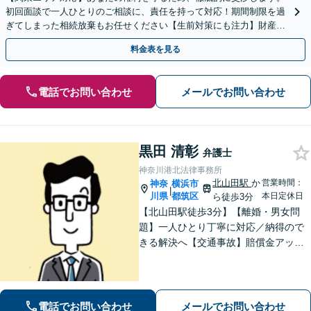
初回面談で一人ひとりのご相談に、責任を持って対応！期間制限を過
ぎてしまった相続放棄もお任せください【生前対策にも注力】財産管
理から遺言書の作成・執行まで、一括してサポート
料金表を見る
電話でお問い合わせ
メールでお問い合わせ
黒田 清彰
弁護士
神奈川港北法律事務所
北山田駅
か
営業時間：
神奈
横浜市
|
川県
都筑区
本日定休日
ら徒歩3分
【北山田駅徒歩3分】【離婚・男女問
題】一人ひとり丁寧に対応／納得ので
きる解決へ【交通事故】賠償金アップ
などに努めます。保険会社との交渉や
手続きはお任せ【借金・債務整理】手
続きはもちろん、再発防止策や今後の
生活のフォローも行います。
電話でお問い合わせ
メールでお問い合わせ