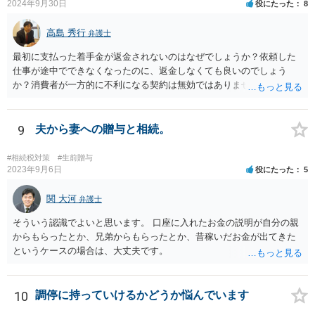
2024年9月30日
役にたった
8
高島 秀行
弁護士
最初に支払った着手金が返金されないのはなぜでしょうか？依頼した
仕事が途中でできなくなったのに、返金しなくても良いのでしょう
か？消費者が一方的に不利になる契約は無効ではありませんか？
着手金は、前の弁護士が倒れるまでにやった仕事に応じて清算する義
務があると思います。 倒れた弁護士が所属する弁護士会に相談さ
れた方がよいと思います。 倒れた弁護士は脳梗塞で倒れたようで
9
夫から妻への贈与と相続。
すが、 判断能力があり、復代理を倒れた弁護士の判断で復代理を
選任したのか 即ち、復代理人の選任は有効なのかという問題もあ
#相続税対策
#生前贈与
ると思います。
2023年9月6日
役にたった
5
関 大河
弁護士
そういう認識でよいと思います。 口座に入れたお金の説明が自分の親
からもらったとか、兄弟からもらったとか、昔稼いだお金が出てきた
というケースの場合は、大丈夫です。
10
調停に持っていけるかどうか悩んでいます