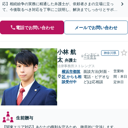
応】相続紛争の実務に精通した弁護士が、依頼者さまの立場に立っ
て、今後取るべき対応を丁寧にご説明し、解決までしっかりとサポー
トいたします。お気軽にご相談ください。【WEB面談可】
電話でお問い合わせ
メールでお問い合わせ
小林 航
神奈川県
インタビュ
ーを見る
太
弁護士
法律事務所ストレングス
営業時
横浜市都筑
面談方法(対面・
区
からも相
電話・ビデオな
間：本日
談受付中
ど)は応相談
定休日
生前贈与
【関東エリア対応】あなたの権利を守るため、徹底的に交渉します。