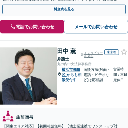
成から相続放棄まで相続問題を誠実にサポートいたします。
料金表を見る
電話でお問い合わせ
メールでお問い合わせ
田中 薫
東京都
インタビュー
を見る
弁護士
丸の内中央法律事務所
営業時
横浜市都筑
面談方法(対面・
区
からも相
電話・ビデオな
間：本日
談受付中
ど)は応相談
定休日
生前贈与
【関東エリア対応】【初回相談無料】【他士業連携でワンストップ対