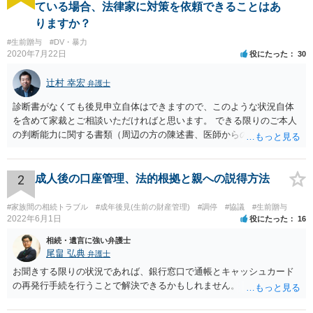
ている場合、法律家に対策を依頼できることはあ
りますか？
#生前贈与
#DV・暴力
2020年7月22日
役にたった
30
辻村 幸宏
弁護士
診断書がなくても後見申立自体はできますので、このような状況自体
を含めて家裁とご相談いただければと思います。 できる限りのご本人
の判断能力に関する書類（周辺の方の陳述書、医師からの聴取書等）
を整え、家裁の鑑定を経る前提で鑑定費用の予納金を用意し、申立て
をしていただければそこから先は進むのではないかと存じます。 ま
た、Aさんの意向を酌みすぎるあまりに後見申立ができない状況にして
2
成人後の口座管理、法的根拠と親への説得方法
いる施設の問題もありますので、当該地域の地域包括支援センターに
ご相談されるのもひとつの方法です。
#家族間の相続トラブル
#成年後見(生前の財産管理)
#調停
#協議
#生前贈与
2022年6月1日
役にたった
16
相続・遺言に強い弁護士
尾畠 弘典
弁護士
お聞きする限りの状況であれば、銀行窓口で通帳とキャッシュカード
の再発行手続を行うことで解決できるかもしれません。