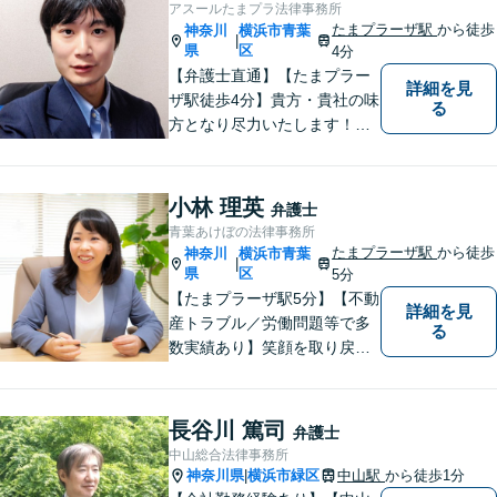
アスールたまプラ法律事務所
際は、お一人で悩まずにお気
たまプラーザ駅
から徒歩
神奈川
横浜市青葉
|
軽にご相談ください。
県
区
4分
【弁護士直通】【たまプラー
詳細を見
ザ駅徒歩4分】貴方・貴社の味
る
方となり尽力いたします！当
日相談ができる場合もありま
すのでまずはお気軽にご相談
ください。
小林 理英
弁護士
青葉あけぼの法律事務所
たまプラーザ駅
から徒歩
神奈川
横浜市青葉
|
県
区
5分
【たまプラーザ駅5分】【不動
詳細を見
産トラブル／労働問題等で多
る
数実績あり】笑顔を取り戻す
お手伝いを。丁寧にお話を伺
い，一緒にベストな解決を考
えます。【契約時点での明朗
長谷川 篤司
弁護士
会計】
中山総合法律事務所
神奈川県
横浜市緑区
中山駅
から徒歩1分
|