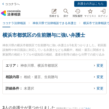
弁護士の方はこちら
ココナラへ
投稿する
探す
閲覧履歴
マイリスト
ログイン
ココナラ法律相談
神奈川県で法律相談できる弁護士
横浜市で法律相談
横浜市都筑区の生前贈与に強い弁護士
神奈川県の横浜市都筑区で生前贈与に強い弁護士が3名見つかりました。初回面
談無料や休日面談に対応している弁護士なども掲載中。相続・遺言に関係する
家族間の相続トラブルや認知症の相続、遺産分割等の細かな分野での絞り込み
検索もでき便利です。特に神奈川港北法律事務所の黒田 清彰弁護士や都筑港北
ニュータウン法律事務所の塚田 雅久弁護士、港北つばき法律事務所の椿 良和弁
エリア
神奈川県、横浜市都筑区
変更
護士のプロフィール情報や弁護士費用、強みなどが注目されています。『横浜
市都筑区で土日や夜間に発生した生前贈与のトラブルを今すぐに弁護士に相談
相談内容
相続・遺言、生前贈与
変更
したい』『生前贈与のトラブル解決の実績豊富な近くの弁護士を検索したい』
『初回相談無料で生前贈与を法律相談できる横浜市都筑区内の弁護士に相談予
約したい』などでお困りの相談者さんにおすすめです。
詳細条件
未選択
変更
3
人の弁護士が見つかりました
(検索結果について詳しくは
こちら
)