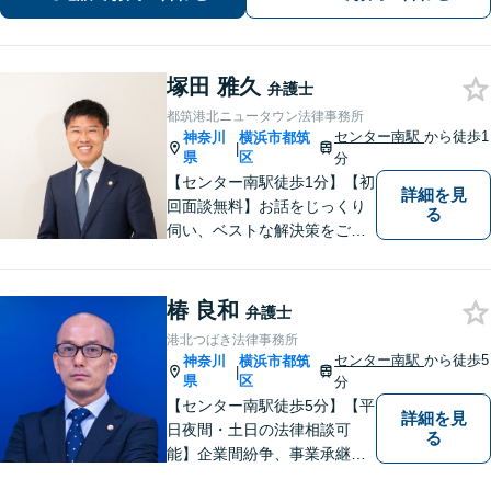
塚田 雅久
弁護士
都筑港北ニュータウン法律事務所
センター南駅
から徒歩1
神奈川
横浜市都筑
|
県
区
分
【センター南駅徒歩1分】【初
詳細を見
回面談無料】お話をじっくり
る
伺い、ベストな解決策をご一
緒に考えさせていただきま
す。【夜間／休日対応可能】
難解な用語は極力用いずに平
椿 良和
弁護士
易かつ具体的な説明を心がけ
港北つばき法律事務所
ていますので、まずは一度お
センター南駅
から徒歩5
神奈川
横浜市都筑
|
気軽にご相談頂ければと思い
県
区
分
ます。
【センター南駅徒歩5分】【平
詳細を見
日夜間・土日の法律相談可
る
能】企業間紛争、事業承継・
後継者問題その他の企業法務