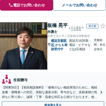
電話でお問い合わせ
メールでお問い合わせ
板橋 晃平
東京都
インタビュ
ーを見る
弁護士
弁護士法人市ヶ谷板橋法律事務所
営業時
横浜市都筑
面談方法(対面・
区
からも相
電話・ビデオな
間：本日
談受付中
ど)は応相談
定休日
生前贈与
【関東対応】【初回相談無料】「後悔のない相続実現のために」相続
放棄・債権者への対応、高額な遺産分割、寄与分など、依頼者様の気
持ちに寄り添い、誠実・丁寧・迅速な対応を心掛けております。他士
業とも連携し円滑な相続を目指します【夜間相談可】
料金表を見る