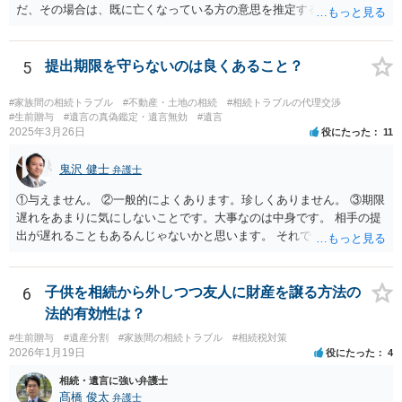
だ、その場合は、既に亡くなっている方の意思を推定することになり
ますので、なかなか立証のハードルは高いと思われます。それゆえ、
持ち戻し免除の意思表示は書面で明確にしておいていただくべきとい
う結論は変わりません。 誤解を与えるような回答でした。失礼しまし
5
提出期限を守らないのは良くあること？
た。 文言については、「〇〇に対する生前贈与による特別受益の持ち
戻しをすべて免除する」というのがオーソドックスなものですが、ご
#家族間の相続トラブル
#不動産・土地の相続
#相続トラブルの代理交渉
心配ならば、弁護士のところに行って、特別受益となりそうな贈与に
#生前贈与
#遺言の真偽鑑定・遺言無効
#遺言
2025年3月26日
役にたった
11
ついて説明した上で、適切な文言についてご相談してみてはいかがで
しょうか。
鬼沢 健士
弁護士
①与えません。 ②一般的によくあります。珍しくありません。 ③期限
遅れをあまりに気にしないことです。大事なのは中身です。 相手の提
出が遅れることもあるんじゃないかと思います。 それでもあなた有利
にはなりません。
6
子供を相続から外しつつ友人に財産を譲る方法の
法的有効性は？
#生前贈与
#遺産分割
#家族間の相続トラブル
#相続税対策
2026年1月19日
役にたった
4
相続・遺言に強い弁護士
髙橋 俊太
弁護士