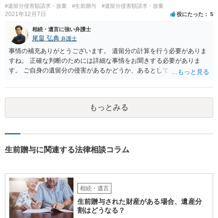
#遺留分侵害額請求・放棄
#生前贈与
#遺留分侵害額請求・放棄
2021年12月7日
役にたった
5
相続・遺言に強い弁護士
尾畠 弘典
弁護士
事情の補充ありがとうございます。 遺留分の計算を行う必要がありま
すね。 正確な判断のためには詳細な事情をお聞きする必要がありま
す。 ご自身の遺留分の侵害があるかどうか、あるとしてどの程度の金
額となるかを正確に把握されたいのであれば、一度お近くの弁護士に
相談されるのが良いと思います。
もっとみる
生前贈与に関連する法律相談コラム
相続・遺言
生前贈与された財産がある場合、遺産分
割はどうなる？