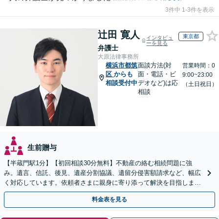
3件中 1-3件を表示
辻田 寛人
東京都
インタビュ
ーを見る
弁護士
大原法律事務所
横浜市都筑
面談方法(対
営業時間：0
区
からも
面・電話・ビ
9:00~23:00
相談受付中
デオなど)は応
（土日祝日）
相談
生前贈与
【半蔵門駅1分】【初回相談30分無料】不動産の絡む相続問題に強
み。遺言、信託、後見、遺産分割協議、遺留分侵害額請求など、幅広
く対応しています。依頼者さまに親身に寄り添って解決を目指しま
す。
料金表を見る