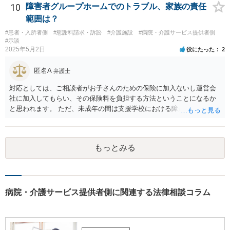
10
障害者グループホームでのトラブル、家族の責任
範囲は？
#患者・入所者側
#慰謝料請求・訴訟
#介護施設
#病院・介護サービス提供者側
#示談
2025年5月2日
役にたった
2
匿名A
弁護士
対応としては、ご相談者がお子さんのための保険に加入ないし運営会
社に加入してもらい、その保険料を負担する方法ということになるか
と思われます。 ただ、未成年の間は支援学校における障がい児向けの
損害賠償保険があるのですが、成人になってからはそれがあるかどう
かは少し調べてみてはいかがでしょうか。 グループホームは基本的に
要支援者自身が自立して生活する（その責任も負担する）ことを前提
もっとみる
とした支援システムなので、今回のように障がい者による損害や費用
が発生するたびに運営会社が負担するということはシステム的にも経
営的にも不可能に近いと思います。 なかなか重度になってくると受入
れてくれるグループホームも少ないのでおっしゃるように揉めない方
がよく、むしろ職員を増やして対応するとのことで悪くない対応のグ
病院・介護サービス提供者側に関連する法律相談コラム
ループホームの方だとも思います。 なので、方法としては冒頭のよう
に保険しかないかなと思いますが、成人の障がい者向けの損害保険が
あるかどうかですね。 あと、家での生活では出なかった他害行動（暴