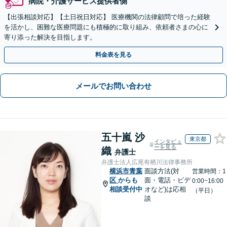
病院・介護サービス提供者側
【出張相談対応】【土日祝日対応】 医療機関の法律顧問で培った経験
を活かし、困難な医療問題にも積極的に取り組み、依頼者さまの心に
寄り添った解決を目指します。
料金表を見る
メールでお問い合わせ
五十嵐 沙
東京都
インタビュ
ーを見る
織
弁護士
弁護士法人広尾有栖川法律事務所
横浜市青葉
面談方法(対
営業時間：1
区
からも
面・電話・ビデ
0:00~16:00
相談受付中
オなど)は応相
（平日）
談