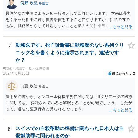
俣野 政紀
弁護士
具体的なご事情によるため一般論として回答いたします。 本来は暴力
をふるった相手に対し損害賠償をすることになりますが、担当の方の
地位、職務等からして対応しないことと暴力の間に相当な関連性（因
果関係）があれば担当の方に対し損害賠償を請求できます。
7
勤務医です。死亡診断書に勤務歴のない系列クリ
ニック名を書くように指示されます。違法です
か？
#病院・介護サービス提供者側
2024年8月23日
役にたった
2
内藤 政信
弁護士
雇用契約書から、オンコール待機業務に関しては、Bクリニックの医療
に関しても、 委託されていると解釈することが可能でしょう。 したが
って、適法な医療行為と見られるでしょう。
8
スイスでの自殺幇助の準備に関わった日本人は自
殺幇助罪に問われるのか