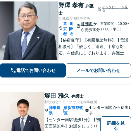
野澤 孝有
弁護
インタビューを見
る
士
至誠総合法律事務所
東
町
町田駅
か
営業時間：10:00~
京
田
|
17:00（平日）
ら徒歩10分
都
市
【秘密厳守】【初回相談無料】【電話
相談可】「優しく、迅速、丁寧な対
応」を信条にしております。弁護士に
相談するには勇気の要ることですが、
少しの勇気を出して、お気軽にご相談
電話でお問い合わせ
メールでお問い合わせ
ください。【休日・夜間面談可】
塚田 雅久
弁護士
都筑港北ニュータウン法律事務所
センター南駅
から徒歩1
神奈川
横浜市都筑
|
県
区
分
【センター南駅徒歩1分】【初
詳細を見
回面談無料】お話をじっくり
る