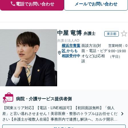
電話でお問い合わせ
メールでお問い合わせ
中屋 竜博
弁護士
東京都
弁護士法人AO
横浜市青葉
面談方法(対
営業時間：0
区
からも
面・電話・ビデ
9:00~19:00
相談受付中
オなど)は応相
（平日）
談
病院・介護サービス提供者側
【関東エリア対応】【電話・LINE相談可】【初回面談無料】「個人
差」と言い逃れさせません！美容医療・整形のトラブルはお任せくだ
さい【弁護士が複数人在籍】事務所内で連携し解決へ。カルテ開示や
返金・賠償請求をサポートいたします【休日夜間面談可】