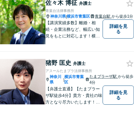
佐々木 博征
弁護士
青葉台法律事務所
神奈川県
横浜市青葉区
青葉台駅
から徒歩1分
|
【講演実績多数】離婚・相
詳細を見
続・企業法務など、幅広い知
る
見をもとに対応します！横
浜・川崎・町田等からもアク
セスが良い地域密着型の事務
所です【破産管財人経験あ
猪野 匡史
り】負債総額数億円の倒産申
弁護士
立ての実績あり【完全個室】
アスールたまプラ法律事務所
【青葉台駅1分】【複数弁護士
たまプラーザ駅
から徒歩
神奈川
横浜市青葉
|
在籍】
県
区
4分
【弁護士直通】【たまプラー
詳細を見
ザ駅徒歩4分】貴方・貴社の味
る
方となり尽力いたします！当
日相談ができる場合もありま
すのでまずはお気軽にご相談
ください。