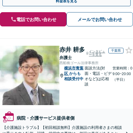
料金表を見る
電話でお問い合わせ
メールでお問い合わせ
赤井 耕多
千葉県
インタビュ
ーを見る
弁護士
西船橋ゴール法律事務所
横浜市青葉
面談方法(対
営業時間：0
区
からも
面・電話・ビデ
9:00~20:00
相談受付中
オなど)は応相
（平日）
談
病院・介護サービス提供者側
【介護施設トラブル】【初回相談無料】介護施設の利用者さまの相談