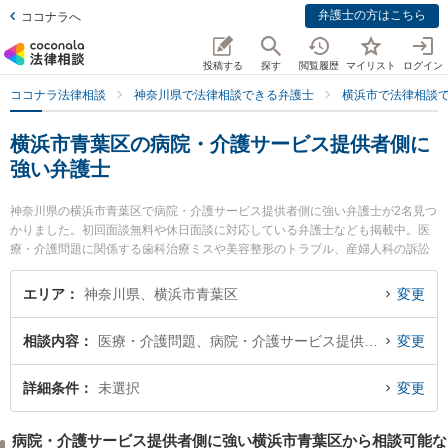
弁護士の方はこちら
ココナラへ
投稿する
探す
閲覧履歴
マイリスト
ログイン
ココナラ法律相談
神奈川県で法律相談できる弁護士
横浜市で法律相談
横浜市青葉区の病院・介護サービス提供者側に
強い弁護士
神奈川県の横浜市青葉区で病院・介護サービス提供者側に強い弁護士が2名見つ
かりました。初回面談無料や休日面談に対応している弁護士なども掲載中。医
療・介護問題に関係する歯科治療ミスや美容整形のトラブル、産婦人科の訴訟
等の細かな分野での絞り込み検索もでき便利です。特に青葉台法律事務所の
佐々木 博征弁護士やアスールたまプラ法律事務所の猪野 匡史弁護士のプロフィ
エリア
神奈川県、横浜市青葉区
変更
ール情報や弁護士費用、強みなどが注目されています。『横浜市青葉区で土日
や夜間に発生した病院・介護サービス提供者側のトラブルを今すぐに弁護士に
相談内容
医療・介護問題、病院・介護サービス提供者側
変更
相談したい』『病院・介護サービス提供者側のトラブル解決の実績豊富な近く
の弁護士を検索したい』『初回相談無料で病院・介護サービス提供者側を法律
相談できる横浜市青葉区内の弁護士に相談予約したい』などでお困りの相談者
詳細条件
未選択
変更
さんにおすすめです。
病院・介護サービス提供者側に強い横浜市青葉区から相談可能な