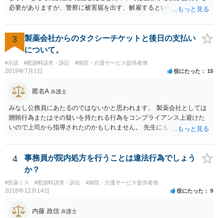
必要がありますが、警察に被害届を出す、解雇するといった揺さぶり
には困難となります。
をかけてくる場合があります。 上記のような揺さぶりをかけられるこ
とで、損害の証明なくとも解決金という形で支払に応じてしまうケー
スがあるのでご注意ください。
3
製薬会社からのタクシーチケットと後日の支払い
について。
#示談
#慰謝料請求・訴訟
#病院・介護サービス提供者側
2019年7月1日
役にたった
15
匿名A
弁護士
みなし公務員にあたるのではないかと思われます。 製薬会社としては
贈賄行為またはその疑いを持たれる行為をコンプライアンス上避けた
いので上司から指導されたのかもしれません。 先生にも万一迷惑をか
けることになってはいけないと。
4
事務員が院内処方を行うことは違法行為でしょう
か？
#投薬ミス
#慰謝料請求・訴訟
#病院・介護サービス提供者側
2018年12月14日
役にたった
9
内藤 政信
弁護士