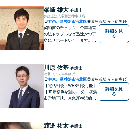
峯崎 雄大
弁護士
弁護士法人常磐法律事務所
神奈川県
横浜市港北区
新横浜駅
から徒歩1分
|
契約書のチェック、企業経営
詳細を見
の法トラブルなど迅速かつ丁
る
寧にサポートいたします。ど
んな些細なお悩みでもまずは
ご相談ください！
川原 佑基
弁護士
港北中央法律事務所
神奈川県
横浜市港北区
新横浜駅
から徒歩1分
|
【電話相談・WEB相談可能】
詳細を見
【JR新横浜駅徒歩１分、横浜
る
市営地下鉄、東急新横浜線新
横浜駅徒歩２分】【事故分野
に特化し、特に交通事故は通
算500件以上の解決実績あ
り】
渡邉 祐太
弁護士