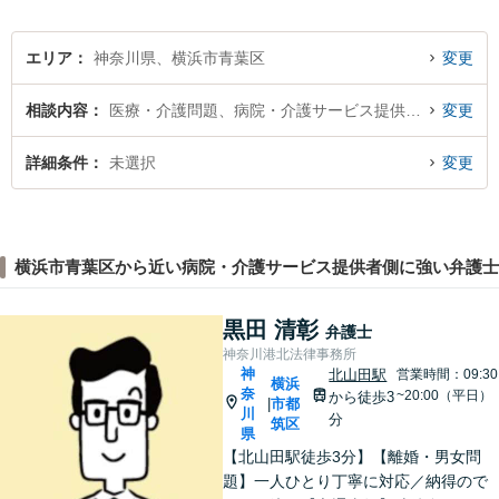
エリア
神奈川県、横浜市青葉区
変更
相談内容
医療・介護問題、病院・介護サービス提供者側
変更
詳細条件
未選択
変更
横浜市青葉区から近い病院・介護サービス提供者側に強い弁護士
黒田 清彰
弁護士
神奈川港北法律事務所
神
北山田駅
営業時間：09:30
横浜
奈
~20:00（平日）
から徒歩3
市都
|
川
分
筑区
県
【北山田駅徒歩3分】【離婚・男女問
題】一人ひとり丁寧に対応／納得ので