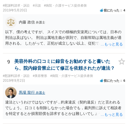
#慰謝料請求・訴訟
#示談
#病院・介護サービス提供者側
2019年5月20日
役にたった
4
内藤 政信
弁護士
以下、僕の考えですが、 スイスでの積極的安楽死については、日本の
刑法は及ばない。 刑法は属地主義が原則で、自殺幇助は属地主義が適
用される。 したがって、正犯が成立しない以上、従犯である幇助は成
立しな い。 スイスの法律はしりませんが、 おそらく幇助者が問われ
ることはないでしょう。 ほかに日本で成立するような犯罪はないでし
ょう。 遺灰についてはわかりません。おそらく薬物の検査はあるかも
9
美容外科の口コミに録音をお勧めすると書いた
し れませんが、禁製品にはあたらないでしょう。
ら、院内録音禁止にて修正を依頼されたが違法？
#慰謝料請求・訴訟
#美容整形
#病院・介護サービス提供者側
2019年9月2日
役にたった
6
馬場 龍行
弁護士
違法というわけではないですが，約束違反（契約違反）だと言われる
でしょう。 口コミを削除しなかった場合でも，裁判所に訴えて相談者
を特定するとか損害賠償を請求するとかは難しいでしょう。