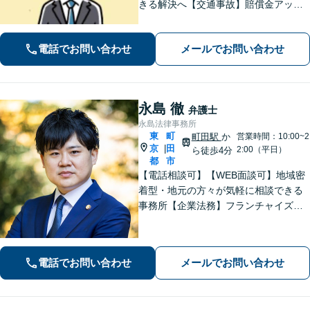
きる解決へ【交通事故】賠償金アップ
などに努めます。保険会社との交渉や
手続きはお任せ【借金・債務整理】手
電話でお問い合わせ
メールでお問い合わせ
続きはもちろん、再発防止策や今後の
生活のフォローも行います。
永島 徹
弁護士
永島法律事務所
東
町
町田駅
か
営業時間：10:00~2
京
田
|
2:00（平日）
ら徒歩4分
都
市
【電話相談可】【WEB面談可】地域密
着型・地元の方々が気軽に相談できる
事務所【企業法務】フランチャイズ・
ベンチャー企業・中小企業の法務に強
みあり【夜間・休日相談可】【完全個
室】【町田駅4分】
電話でお問い合わせ
メールでお問い合わせ