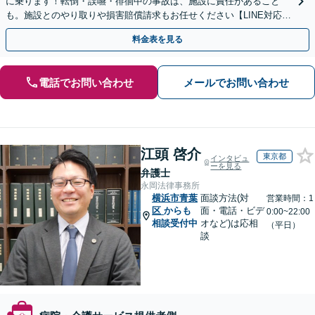
に乗ります！転倒・誤嚥・徘徊中の事故は、施設に責任があること
も。施設とのやり取りや損害賠償請求もお任せください【LINE対応
可】【夜間・休日面談可】【関東エリア対応】
料金表を見る
電話でお問い合わせ
メールでお問い合わせ
江頭 啓介
東京都
インタビュ
ーを見る
弁護士
永岡法律事務所
横浜市青葉
面談方法(対
営業時間：1
区
からも
面・電話・ビデ
0:00~22:00
相談受付中
オなど)は応相
（平日）
談