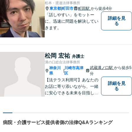
松本・渡邉法律事務所
東京都
町田市
町田駅
から徒歩4分
|
「話しやすい」をモットー
詳細を見
に、迅速に問題を解決してい
る
きます。
松岡 宏祐
弁護士
溝の口総合法律事務所
武蔵溝ノ口駅
から徒歩5
神奈川
川崎市高津
|
県
区
分
【法テラス利用可】あなたの
詳細を見
お話に寄り添いながら、一緒
る
に安心できる未来を目指しま
す。法律問題の解決だけでな
く、「その先の未来」も一緒
に考えてサポートいたしま
す。高齢者や障害のある方へ
病院・介護サービス提供者側の法律Q&Aランキング
のサポートの充実【武蔵溝ノ
口駅5分】【電話・メール・W