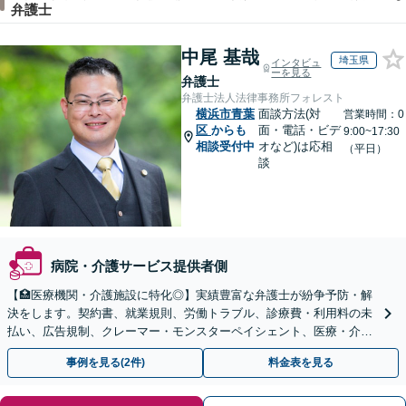
弁護士
中尾 基哉
埼玉県
インタビュ
ーを見る
弁護士
弁護士法人法律事務所フォレスト
横浜市青葉
面談方法(対
営業時間：0
区
からも
面・電話・ビデ
9:00~17:30
相談受付中
オなど)は応相
（平日）
談
病院・介護サービス提供者側
【🏥医療機関・介護施設に特化◎】実績豊富な弁護士が紛争予防・解
決をします。契約書、就業規則、労働トラブル、診療費・利用料の未
払い、広告規制、クレーマー・モンスターペイシェント、医療・介護
事故などに対応【顧問契約あり】
事例を見る(2件)
料金表を見る