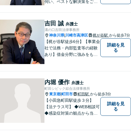
伺い、ベストな解決策をご一
緒に考えさせていただきま
す。【夜間／休日対応可能】
難解な用語は極力用いずに平
吉田 誠
弁護士
易かつ具体的な説明を心がけ
溝の口吉田法律事務所
ていますので、まずは一度お
神奈川県
川崎市高津区
梶が谷駅
から徒歩7分
|
気軽にご相談頂ければと思い
【梶が谷駅徒歩6分】【事業会
詳細を見
ます。
社で法務・内部監査等の経験
る
あり】借金分野に強みをも
ち、幅広い分野に対応する弁
護士。敷居の低い法律事務所
を目指し、相談しやすい環境
作りに尽力しています。【初
内堀 優作
弁護士
回無料相談】【東京・神奈川
町田シビック綜合法律事務所
エリア】
東京都
町田市
町田駅
から徒歩3分
|
【小田急町田駅徒歩３分】
詳細を見
【法テラス可】 ◆WEB相談可
る
◆感染症対策の観点から当面
の間、WEB相談も行います。