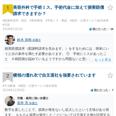
EB相談も対応】
1
美容外科で手術ミス。手術代金に加えて損害賠償
請求できますか？
#慰謝料請求・訴訟
#美容整形
#手術ミス・事故
#病院・介護サービス提供者側
#示談
2018年2月1日
役にたった
16
鈴木 崇裕
弁護士
損害賠償請求（慰謝料請求を含みます。）をするためには，簡単にい
うと次の条件を満たす必要があります。 ① 手術にミスがあったこ
と ※病院側が認めているようですから問題ないと思います。 ② 手
術のミスの「せいで」仕事を休まなければならなくなったこと ③ 手
術のミスの「せいで」マスクが外せなくなったこと ④ 仕事を休まな
ければならなくなった「せいで」休業損害が発生したこと ⑤ マスク
2
横領の濡れ衣で自主退社を強要されています
を外せなくなった「せいで」経済的に評価できる精神的な損害が発生
したこと 「せいで」と強調した点が，内藤先生のご指摘なさる「相当
#不当解雇
#病院・介護サービス提供者側
因果関係」です。 手術のミスと関係のないことまでは責任追及ができ
2019年12月6日
役にたった
7
ないということです。 手術のミスの結果，手術前と比べて見た目が著
労働・雇用に強い弁護士
しく悪くなってしまったとか， 手術のミスの結果，入院期間が延びて
若井 亮
弁護士
しまったとかいう事情があれば， 追加請求が可能な余地があります。
数字を直したことで、損害が発生ないし拡大したという主張があり得
ただし，手術代の返金に応じた際に「これ以上金銭の請求はしませ
ます。 もちろん損害が発生したことについては主張する側が証明する
ん」という趣旨の合意をしてしまっていると， 上記の請求は，基本的