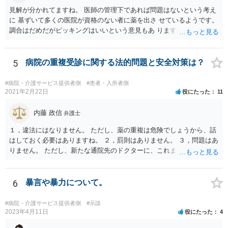
見解が分かれてますね。 医師の管理下であれば問題はないという考え
に 基ずいて多くの医院が資格のない者に薬を出さ せているようです。
調合はだめだがピッキングはいいという意見もあ りますね。 また患者
の負担軽減のために、薬剤師なく院内 処方を積極的に進めてる医者も
いますね。 院外とではかなり金額が低くなるようです。 したがって、
違法とは断じきれないですね。 あなたが罪になることは、まったくあ
5
病院の重複受診に関する法的問題と安全対策は？
りません。 やめるなら、２週間ルールにのっとってやめたほう がいい
でしょう。
#病院・介護サービス提供者側
#患者・入所者側
2021年2月22日
役にたった
11
内藤 政信
弁護士
１，違法にはなりません。 ただし、薬の重複は危険でしょうから、話
はしておく必要はありますね。 ２，罰則はありません。 ３，問題はあ
りません。 ただし、新たな通院先のドクターに、これまでの経緯を話
しておくこと になります。
6
暴言や暴力について。
#病院・介護サービス提供者側
#示談
2023年4月11日
役にたった
4