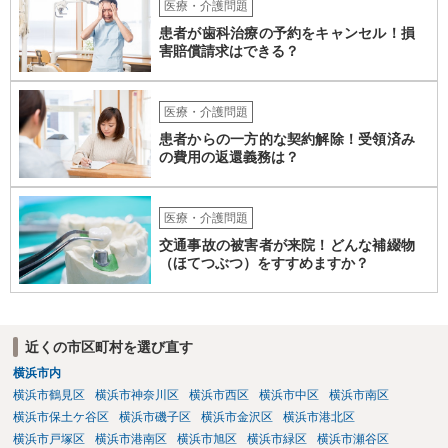
力）がでたというお話ですが、それは、現在のグループホームの生活
医療・介護問題
に対するお子さんのストレスが出ている可能性も高いところです。 な
患者が歯科治療の予約をキャンセル！損
ので、まだそのグループホームに入って日が浅いなどの場合には、も
害賠償請求はできる？
う少し様子を見るしかありませんが、時間が経っているのに２度目の
他害行動があったということであれば、問題は思ったより深刻かもし
れません。 いずれにせよ、一度職員の方と暴力が生じた際の事実経緯
医療・介護問題
を確認し、またその直近に何か変化がなかったかなどのお子さんの障
患者からの一方的な契約解除！受領済み
がい特性に照らした原因分析をしてみると再発防止策が浮かぶかもし
の費用の返還義務は？
れません。
医療・介護問題
交通事故の被害者が来院！どんな補綴物
（ほてつぶつ）をすすめますか？
近くの市区町村を選び直す
横浜市内
横浜市鶴見区
横浜市神奈川区
横浜市西区
横浜市中区
横浜市南区
横浜市保土ケ谷区
横浜市磯子区
横浜市金沢区
横浜市港北区
横浜市戸塚区
横浜市港南区
横浜市旭区
横浜市緑区
横浜市瀬谷区