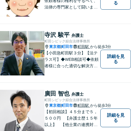
依頼者様の権利を守るべく、
る
法律の専門家として闘いま
す。日々研鑽を怠らず、依頼
者様との信頼関係が築けるよ
う努力しています。家事事
件・刑事事件・労働事件な
寺沢 駿平
弁護士
ど、幅広く対応いたします。
町田シビック綜合法律事務所
東京都
町田市
町田駅
から徒歩3分
|
【小田急町田駅３分】【法テ
詳細を見
ラス可】◆WEB相談可◆依頼
る
者様に合った適切な解決方法
を考え、解決へと導いてまい
ります。丁寧な対応を心がけ
ますので、ぜひ一度ご相談く
ださい。
廣田 智也
弁護士
町田シビック綜合法律事務所
東京都
町田市
町田駅
から徒歩3分
|
【初回相談】４５分まで５，
詳細を見
５００円 【弁護士歴１５年
る
以上】 【他士業の連携対
応】 【町田周辺（東京都