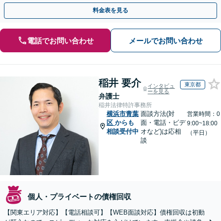
さい！【分割払いあり】【休日・夜間相談可】
料金表を見る
電話でお問い合わせ
メールでお問い合わせ
稲井 要介
東京都
インタビュ
ーを見る
弁護士
稲井法律特許事務所
横浜市青葉
面談方法(対
営業時間：0
区
からも
面・電話・ビデ
9:00~18:00
相談受付中
オなど)は応相
（平日）
談
個人・プライベートの債権回収
【関東エリア対応】【電話相談可】【WEB面談対応】債権回収は初動