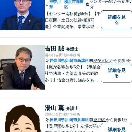
センター南駅
から徒歩5
神奈川
横浜市都筑
|
気軽にご相談頂ければと思い
県
区
分
ます。
【センター南駅徒歩5分】【平
詳細を見
日夜間・土日の法律相談可
る
能】企業間紛争、事業承継・
後継者問題その他の企業法務
から、インターネットによる
中傷・プライバシー・著作権
吉田 誠
弁護士
被害、いじめ、離婚・相続、
溝の口吉田法律事務所
不動産に関わる紛争その他の
神奈川県
川崎市高津区
梶が谷駅
から徒歩7分
|
個人法務まで幅広い分野の対
【梶が谷駅徒歩6分】【事業会
詳細を見
応が可能です。
社で法務・内部監査等の経験
る
あり】借金分野に強みをも
ち、幅広い分野に対応する弁
護士。敷居の低い法律事務所
を目指し、相談しやすい環境
作りに尽力しています。【初
湯山 薫
弁護士
回無料相談】【東京・神奈川
川崎北合同法律事務所
エリア】
神奈川県
川崎市多摩区
登戸駅
から徒歩1分
|
【登戸駅徒歩1分】立場の弱い
詳細を見