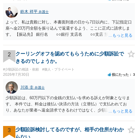
鈴木 祥平
弁護士
よって、私は貴殿に対し、本書面到達の日から7日以内に、下記指定口
座へ金23万円全額を振り込んで返還するよう、ここに正式に請求しま
す。 【振込先】 銀行名 ○○銀行 支店名 ○○支店 預金種別 普通
口座番号 ○○○○○○○ 口座名義 ○○○○ 万一、上記期限までに返金がな
されない場合には、貴殿には任意に返金する意思がないものと判断
し、やむを得ず、返還金23万円及びこれに対する遅延損害金の支払い
2
クーリングオフを認めてもらうために少額訴訟で
を求める民事訴訟、支払督促その他必要な法的手続を直ちに講じま
きるのでしょうか。
す。 その際には、訴訟に要する費用その他法令上認められる金員につ
#少額訴訟の相談・依頼
#個人・プライベート
いても併せて請求する予定ですので、あらかじめ申し添えます。 本件
2026年7月30日
役にたった
3
は、貴殿自らが契約を解約したことによって生じた返還義務の履行を
求めるものにすぎません。貴殿の仕入先との取引関係や返金時期など
川添 圭
弁護士
の内部事情は、私に対する返還義務の発生や履行時期には何ら影響を
及ぼすものではありません。 これ以上、本件の解決を不必要に遅延さ
少額訴訟は、60万円以下の金銭の支払いを求める訴えが対象となりま
せることなく、誠意をもって速やかに返金手続を履行されるよう、強
す。 本件では、料金は後払い決済の方法（立替払）で支払われてお
く求めます。 以上
り、あなたが業者へ返金請求できるわけではなく、少額訴訟は使えな
いと思われます。 当該事業者と後払い決済業者を被告として債務不存
在確認請求訴訟を提起することも考えられますが、まずは後払い決済
業者へ（原契約のクーリング・オフの証拠の写しとともに）支払拒絶
3
少額訟訴検討してるのですが、相手の住所がわか
の通知書を送り、もし訴訟や支払督促を行ってきた場合には全面的に
らない