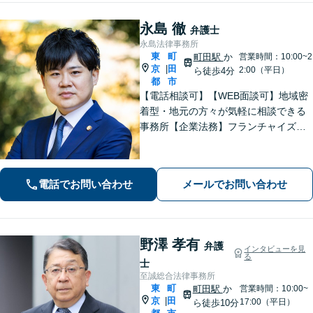
永島 徹
弁護士
永島法律事務所
東
町
町田駅
か
営業時間：10:00~2
京
田
|
2:00（平日）
ら徒歩4分
都
市
【電話相談可】【WEB面談可】地域密
着型・地元の方々が気軽に相談できる
事務所【企業法務】フランチャイズ・
ベンチャー企業・中小企業の法務に強
みあり【夜間・休日相談可】【完全個
室】【町田駅4分】
電話でお問い合わせ
メールでお問い合わせ
野澤 孝有
弁護
インタビューを見
る
士
至誠総合法律事務所
東
町
町田駅
か
営業時間：10:00~
京
田
|
17:00（平日）
ら徒歩10分