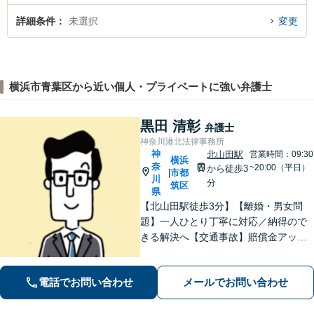
詳細条件
未選択
変更
横浜市青葉区から近い個人・プライベートに強い弁護士
黒田 清彰
弁護士
神奈川港北法律事務所
神
北山田駅
営業時間：09:30
横浜
奈
~20:00（平日）
から徒歩3
市都
|
川
分
筑区
県
【北山田駅徒歩3分】【離婚・男女問
題】一人ひとり丁寧に対応／納得ので
きる解決へ【交通事故】賠償金アップ
などに努めます。保険会社との交渉や
手続きはお任せ【借金・債務整理】手
電話でお問い合わせ
メールでお問い合わせ
続きはもちろん、再発防止策や今後の
生活のフォローも行います。