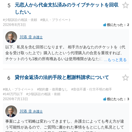
5
元恋人から代金支払済みのライブチケットを回収
したい。
#少額訴訟の相談・依頼
#個人・プライベート
2026年8月3日
役にたった
2
川添 圭
弁護士
以下、私見を含む回答になります。 相手方があなたのチケットを（代
金を受け取った上で）購入したという代理購入の合意を重視すれば、
チケットのうち1枚の所有権あるいは使用権限があなたにあり、チケッ
トの引渡しを求める権利があるという主張が認められやすいといえま
す。 一方、このチケット購入には「相手方と一緒に行く」という合意
も付随していたことを無視することができません。こちらを重視すれ
6
貸付金返済の法的手段と慰謝料請求について
ば、交際を終了させたことにより「一緒に行く」という結果の実現に
重大な障害が発生しており、当然にチケットを引き渡すべきといえる
#個人・プライベート
#契約書・借用書なし
#音信不通・行方不明の相手
かは微妙であり、むしろ返金すべきとするのが当事者の合理的意思に
#140万円以下
#少額訴訟の相談・依頼
2026年7月13日
役にたった
3
合致するのではないか、という判断に傾くことになると思います。 例
えば、当該チケットが座席指定である場合、交際を解消した2人が当日
川添 圭
隣り合わせになることは避けたいという心理が働くことも無理からぬ
弁護士
ところです。一方、チケットがエリア指定のアリーナ席であれば隣り
事案によって戦略は変わってきますし、弁護士によっても考え方が違
合わせにならずに済むかもしれませんし、そのチケットが入手困難で
う可能性があるので、ご質問に書かれた事情をもとにした私見として
あったり特別席であったりすれば、判断は変わってくるかもしれませ