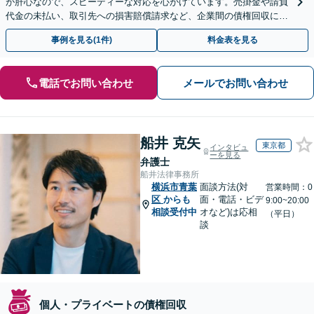
が肝心なので、スピーディーな対応を心がけています。売掛金や請負
代金の未払い、取引先への損害賠償請求など、企業間の債権回収に幅
広く対応「フリーランスの報酬未払いもご相談ください」
事例を見る(1件)
料金表を見る
電話でお問い合わせ
メールでお問い合わせ
船井 克矢
東京都
インタビュ
ーを見る
弁護士
船井法律事務所
横浜市青葉
面談方法(対
営業時間：0
区
からも
面・電話・ビデ
9:00~20:00
相談受付中
オなど)は応相
（平日）
談
個人・プライベートの債権回収