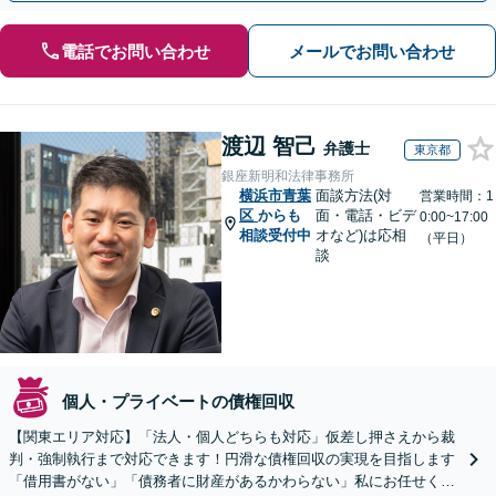
電話でお問い合わせ
メールでお問い合わせ
渡辺 智己
弁護士
東京都
銀座新明和法律事務所
横浜市青葉
面談方法(対
営業時間：1
区
からも
面・電話・ビデ
0:00~17:00
相談受付中
オなど)は応相
（平日）
談
個人・プライベートの債権回収
【関東エリア対応】「法人・個人どちらも対応」仮差し押さえから裁
判・強制執行まで対応できます！円滑な債権回収の実現を目指します
「借用書がない」「債務者に財産があるかわらない」私にお任せくだ