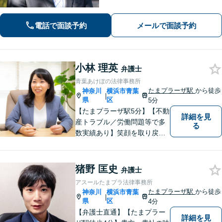
離婚問題をはじめ、私生活で生じるさ
まざまな悩みに寄り添います！一人ひ
電話で面談予約
メールで面談予約
とりに最適な解決策をご提案。借金・
債務整理は何度でも相談無料【夜間・
土日相談可】
小林 理英
弁護士
青葉あけぼの法律事務所
たまプラーザ駅
から徒歩
神奈川
横浜市青葉
|
県
区
5分
【たまプラーザ駅5分】【不動
詳細を見
産トラブル／労働問題等で多
る
数実績あり】笑顔を取り戻す
お手伝いを。丁寧にお話を伺
い，一緒にベストな解決を考
えます。【契約時点での明朗
猪野 匡史
弁護士
会計】
アスールたまプラ法律事務所
たまプラーザ駅
から徒歩
神奈川
横浜市青葉
|
県
区
4分
【弁護士直通】【たまプラー
詳細を見