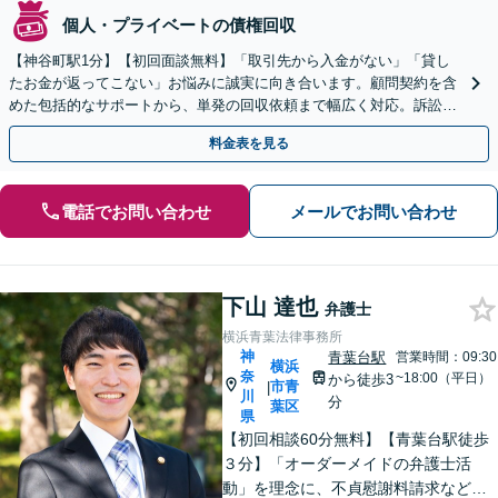
個人・プライベートの債権回収
【神谷町駅1分】【初回面談無料】「取引先から入金がない」「貸し
たお金が返ってこない」お悩みに誠実に向き合います。顧問契約を含
めた包括的なサポートから、単発の回収依頼まで幅広く対応。訴訟や
交渉で、権利を守るために尽力【夜間相談可】
料金表を見る
電話でお問い合わせ
メールでお問い合わせ
下山 達也
弁護士
横浜青葉法律事務所
神
青葉台駅
営業時間：09:30
横浜
奈
~18:00（平日）
から徒歩3
市青
|
川
分
葉区
県
【初回相談60分無料】【青葉台駅徒歩
３分】「オーダーメイドの弁護士活
動」を理念に、不貞慰謝料請求などの