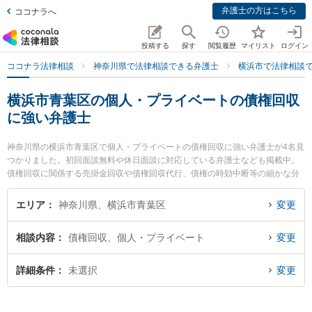
弁護士の方はこちら
ココナラへ
投稿する
探す
閲覧履歴
マイリスト
ログイン
ココナラ法律相談
神奈川県で法律相談できる弁護士
横浜市で法律相談
横浜市青葉区の個人・プライベートの債権回収
に強い弁護士
神奈川県の横浜市青葉区で個人・プライベートの債権回収に強い弁護士が4名見
つかりました。初回面談無料や休日面談に対応している弁護士なども掲載中。
債権回収に関係する売掛金回収や債権回収代行、債権の時効中断等の細かな分
野での絞り込み検索もでき便利です。特に横浜青葉法律事務所の下山 達也弁護
士や青葉あけぼの法律事務所の小林 理英弁護士、アスールたまプラ法律事務所
エリア
神奈川県、横浜市青葉区
変更
の猪野 匡史弁護士のプロフィール情報や弁護士費用、強みなどが注目されてい
ます。『横浜市青葉区で土日や夜間に発生した個人・プライベートの債権回収
相談内容
債権回収、個人・プライベート
変更
のトラブルを今すぐに弁護士に相談したい』『個人・プライベートの債権回収
のトラブル解決の実績豊富な近くの弁護士を検索したい』『初回相談無料で個
人・プライベートの債権回収を法律相談できる横浜市青葉区内の弁護士に相談
詳細条件
未選択
変更
予約したい』などでお困りの相談者さんにおすすめです。