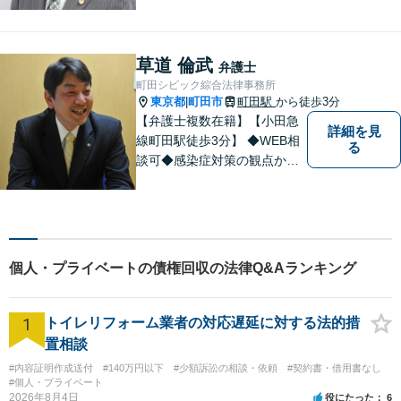
区・市部、相模原、横浜市、
川崎市）】 相続・遺言 離
婚・男女問題 交通事故 成
草道 倫武
弁護士
年後見 刑事弁護・被害者代
町田シビック綜合法律事務所
理
東京都
町田市
町田駅
から徒歩3分
|
【弁護士複数在籍】【小田急
詳細を見
線町田駅徒歩3分】 ◆WEB相
る
談可◆感染症対策の観点から
当面の間、WEB相談も行いま
す。
個人・プライベートの債権回収の法律Q&Aランキング
1
トイレリフォーム業者の対応遅延に対する法的措
置相談
#内容証明作成送付
#140万円以下
#少額訴訟の相談・依頼
#契約書・借用書なし
#個人・プライベート
2026年8月4日
役にたった
6