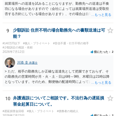
就業場所への送達を試みることになりますが、勤務先への送達は不奏
功になる場合がありますので（会社によっては就業場所送達は受取拒
否する方針にしている場合があります）、その場合は自宅の住所調査
が必要になるでしょう。
9
少額訴訟 住所不明の場合勤務先への書類送達は可
能？
#140万円以下
#個人・プライベート
#音信不通・行方不明の相手
#少額訴訟の相談・依頼
2026年7月12日
役にたった
2
川添 圭
弁護士
> ただ、相手の勤務先しか正確な送達先として把握できておらず、そ
の勤務先の営業時間が月・火・土・日は6時～9時、木曜日は21時以降
となっています。そのため、郵便物の配達時間によっては受け取りが
難しい可能性があります。 営業時間を具体的に明らかにして、早朝・
夜間の送達を上申するのが基本になりますが、感覚的には郵便局を動
かすには早すぎるので執行官送達を申し立てる必要があるかもしれま
10
弁護過誤についてご相談です。不法行為の遅延損
せん。裁判所としては（あまりに特殊すぎて）就業場所送達を認めな
害金起算日について。
い可能性もありますし、執行官送達には費用もかかりますので、まず
#遅延損害金回収
#個人・プライベート
#債務者の相続人
は裁判所へ相談した方がよいと思います。
2026年7月23日
役にたった
2