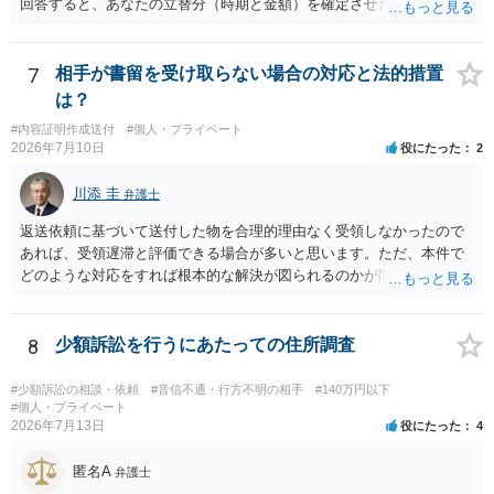
回答すると、あなたの立替分（時期と金額）を確定させた上で、淡々
ん。当該チケットがチケット転売防止法に規定する特定興行入場券に
と訴訟提起する方がよい事案ではないかと思料します。支払督促だ
該当し、券面上使用者が指定されている場合には、チケット引渡し以
と、もし異議申立てがなされる可能性が高そうであれば時間の浪費
外に選択肢がない場合もあるでしょう。 このように、本件の紛争は、
（通常訴訟へ移行する日数分空転する）になりますし、支払督促及び
7
相手が書留を受け取らない場合の対応と法的措置
法的には「当事者の合理的意思」がどこにあるのかを追求した解決が
その異議後の通常訴訟は相手方の住所地が管轄裁判所になるため（特
は？
必要になると思われます。なかなか難しい問題なので、弁護士によっ
に相手方が遠方である場合は）対応が面倒な場合があるからです。相
ても回答は異なるかもしれません。
#内容証明作成送付
#個人・プライベート
手方の主張については、和解で減額を考慮すればよいと思います。 な
2026年7月10日
役にたった
2
お、残念ながら、「連絡も返ってこず、返済の目処も立たずで精神的
ダメージが大きく」という理由では、慰謝料請求は通常は認められま
川添 圭
弁護士
せん。
返送依頼に基づいて送付した物を合理的理由なく受領しなかったので
あれば、受領遅滞と評価できる場合が多いと思います。ただ、本件で
どのような対応をすれば根本的な解決が図られるのかが問題になるた
め、詳しい事情が必要です。弁護士へ直接相談した方がよい事案と思
料します。
8
少額訴訟を行うにあたっての住所調査
#少額訴訟の相談・依頼
#音信不通・行方不明の相手
#140万円以下
#個人・プライベート
2026年7月13日
役にたった
4
匿名A
弁護士