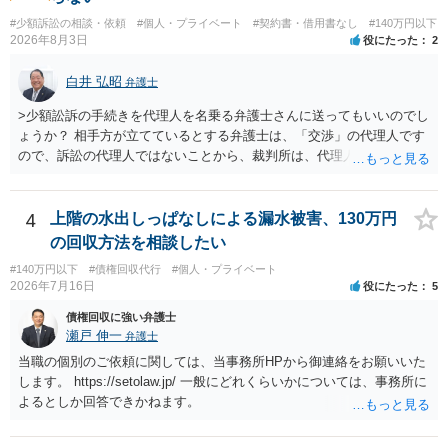
争う、というやり方がベターではないかと思います。弁護士会の相談
#少額訴訟の相談・依頼
#個人・プライベート
#契約書・借用書なし
#140万円以下
センター等で、消費者問題に強い弁護士（消費者保護委員会に所属し
2026年8月3日
役にたった
2
ているなど）へ相談されることをお勧めします。
白井 弘昭
弁護士
>少額訟訴の手続きを代理人を名乗る弁護士さんに送ってもいいのでし
ょうか？ 相手方が立てているとする弁護士は、「交渉」の代理人です
ので、訴訟の代理人ではないことから、裁判所は、代理人宛ての訴状
を受け取ることは無いと思われます。 なお、交渉段階で代理人が就い
ている場合は、相手方（被告）の住所で訴状を作成提出し、裁判所に
代理人が就いていたことを知らせると（訴状の記載内容から明らかな
4
上階の水出しっぱなしによる漏水被害、130万円
場合も）、裁判所が当該代理人弁護士に事前連絡し、引き続き訴訟も
の回収方法を相談したい
受任するかを聞いたうえで、受任の意志が明らかになったところで、
#140万円以下
#債権回収代行
#個人・プライベート
直接被告に送達するのではなく、代理人に訴状の受領を促すこともあ
2026年7月16日
役にたった
5
ります。 ラインのやり取りでしか証拠がないと、実際の本人性が明ら
かではありません。もちろん弁護士（２０万円の請求で代理人弁護士
債権回収に強い弁護士
に委任するかも疑わしいのですが）も住所は明らかにしないでしょ
瀬戸 伸一
弁護士
う。 何か本人を示す事実（振込先などの情報）から、相手の住所等の
当職の個別のご依頼に関しては、当事務所HPから御連絡をお願いいた
情報を割り出していくしかないように思えます。 以上、ご参考まで。
します。 https://setolaw.jp/ 一般にどれくらいかについては、事務所に
よるとしか回答できかねます。