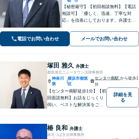
都
市
【秘密厳守】【初回相談無料】【電話
相談可】「優しく、迅速、丁寧な対
応」を信条にしております。弁護士に
相談するには勇気の要ることですが、
少しの勇気を出して、お気軽にご相談
電話でお問い合わせ
メールでお問い合わせ
ください。【休日・夜間面談可】
塚田 雅久
弁護士
都筑港北ニュータウン法律事務所
センター南駅
から徒歩1
神奈川
横浜市都筑
|
県
区
分
【センター南駅徒歩1分】【初
詳細を見
回面談無料】お話をじっくり
る
伺い、ベストな解決策をご一
緒に考えさせていただきま
す。【夜間／休日対応可能】
難解な用語は極力用いずに平
椿 良和
弁護士
易かつ具体的な説明を心がけ
港北つばき法律事務所
ていますので、まずは一度お