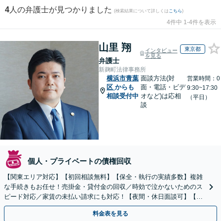
4
人の弁護士が見つかりました
(検索結果について詳しくは
こちら
)
4件中 1-4件を表示
山里 翔
東京都
インタビュー
を見る
弁護士
新麹町法律事務所
横浜市青葉
面談方法(対
営業時間：0
区
からも
面・電話・ビデ
9:30~17:30
相談受付中
オなど)は応相
（平日）
談
個人・プライベートの債権回収
【関東エリア対応】【初回相談無料】【保全・執行の実績多数】複雑
な手続きもお任せ！売掛金・貸付金の回収／時効で泣かないためのス
ピード対応／家賃の未払い請求にも対応！【夜間・休日面談可】【完
全個室】
料金表を見る