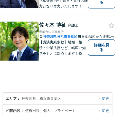
ザ駅徒歩4分】貴方・貴社の味
る
方となり尽力いたします！当
日相談ができる場合もありま
すのでまずはお気軽にご相談
ください。
佐々木 博征
弁護士
青葉台法律事務所
神奈川県
横浜市青葉区
青葉台駅
から徒歩1分
|
【講演実績多数】離婚・相
詳細を見
続・企業法務など、幅広い知
る
見をもとに対応します！横
浜・川崎・町田等からもアク
セスが良い地域密着型の事務
所です【破産管財人経験あ
り】負債総額数億円の倒産申
立ての実績あり【完全個室】
【青葉台駅1分】【複数弁護士
在籍】
エリア
神奈川県、横浜市青葉区
変更
相談内容
債権回収、個人・プライベート
変更