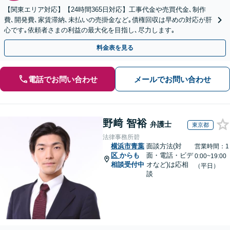
【関東エリア対応】【24時間365日対応】工事代金や売買代金､制作
費､開発費､家賃滞納､未払いの売掛金など｡債権回収は早めの対応が肝
心です｡依頼者さまの利益の最大化を目指し､尽力します｡
料金表を見る
電話でお問い合わせ
メールでお問い合わせ
野﨑 智裕
弁護士
東京都
法律事務所碧
横浜市青葉
面談方法(対
営業時間：1
区
からも
面・電話・ビデ
0:00~19:00
相談受付中
オなど)は応相
（平日）
談