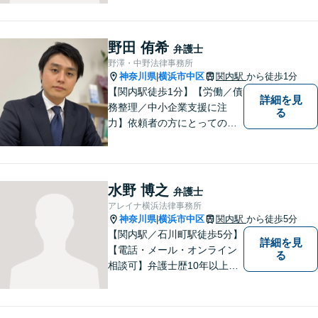
や困難を抱える皆様のお手伝
いをし、温かみ溢れる法的サ
ポートを提供します。どうぞ
野田 侑希
弁護士
お気軽にご相談ください。
野澤・中野法律事務所
神奈川県
横浜市中区
関内駅
から徒歩1分
|
【関内駅徒歩1分】【労働／債
詳細を見
務整理／中小企業支援に注
る
力】依頼者の方にとっての
「真に納得いく解決」を目指
します。コミュニケーション
を重視しながら、法律の知見
を最大限駆使したご提案をい
水野 博之
弁護士
たします。【初回相談30分無
アレイナ横浜法律事務所
料】
神奈川県
横浜市中区
関内駅
から徒歩5分
|
【関内駅／石川町駅徒歩5分】
詳細を見
【電話・メール・オンライン
る
相談可】弁護士歴10年以上！
離婚分野に精通する弁護士。
神奈川県密着の事務所で、地
域の方のお困りごとを解決し