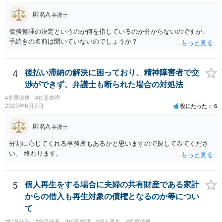
匿名A
弁護士
債務整理の決定というのが何を指しているのか分からないのですが、
手続きの名前は聞いていないのでしょうか？
4
後払い滞納の解決に困っており、精神障害者で交
渉ができず、弁護士も断られた場合の対処法
#多重債務
#任意整理
2023年6月2日
役にたった
6
匿名A
弁護士
分割に応じてくれる事務所もあるかと思いますので探してみてくださ
い。 終わります。
5
個人再生をする場合に夫婦の共有財産である家計
からの借入も再生対象の債権となるのか等につい
て
#財産分与
#自己破産
#任意整理
#個人再生
#多重債務