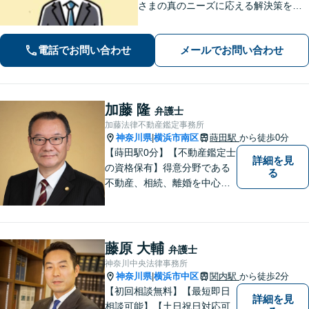
さまの真のニーズに応える解決策を導
きます！不動産会社の顧問経験や、他
士業との連携で不動産トラブルや相続
電話でお問い合わせ
メールでお問い合わせ
問題にワンストップの対応も可能【WE
B面談対応】【関内駅3分】
加藤 隆
弁護士
加藤法律不動産鑑定事務所
神奈川県
横浜市南区
蒔田駅
から徒歩0分
|
【蒔田駅0分】【不動産鑑定士
詳細を見
の資格保有】得意分野である
る
不動産、相続、離婚を中心に
様々な分野の業務を行なって
おります。 今まで培ってきた
経験も活かして、依頼者に寄
り添った弁護活動を目指しま
藤原 大輔
弁護士
す。 お困りの方はぜひご相談
神奈川中央法律事務所
ください。
神奈川県
横浜市中区
関内駅
から徒歩2分
|
【初回相談無料】【最短即日
詳細を見
相談可能】【土日祝日対応可