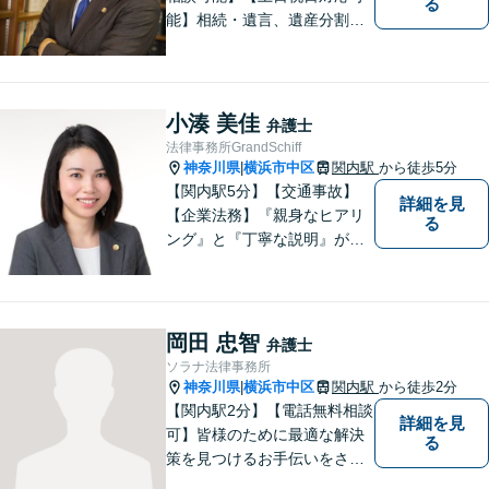
る
能】相続・遺言、遺産分割、
遺留分のご相談、離婚・男女
問題、不動産に関するご相談
等、お気軽にご連絡くださ
い。損のない、適切な、早期
小湊 美佳
弁護士
解決方法をご提案し、事件解
法律事務所GrandSchiff
決のため尽力いたします。
神奈川県
横浜市中区
関内駅
から徒歩5分
|
【関内駅5分】【交通事故】
詳細を見
【企業法務】『親身なヒアリ
る
ング』と『丁寧な説明』がモ
ットーです。アフターケアと
予防策を含めた「トータルサ
ポート」をお届けします！依
頼者様が安心して将来を過ご
岡田 忠智
弁護士
せるようになるための支援を
ソラナ法律事務所
いたします。
神奈川県
横浜市中区
関内駅
から徒歩2分
|
【関内駅2分】【電話無料相談
詳細を見
可】皆様のために最適な解決
る
策を見つけるお手伝いをさせ
ていただきます。様々な問題