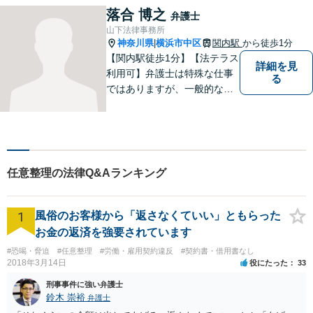
てまいります。まずはお気軽
落合 博之
弁護士
にご相談を！【法テラス対応
山下法律事務所
可】
神奈川県
横浜市中区
関内駅
から徒歩1分
|
【関内駅徒歩1分】【法テラス
詳細を見
利用可】弁護士は特殊な仕事
る
ではありますが、一般的な感
覚を忘れずにご相談者様に寄
り添える弁護士でありたいと
考えています。 早めにご相談
いただくことが、より良い解
決への第一歩です。法律問題
任意整理の法律Q&Aランキング
でお困りの方は、ぜひご相談
ください。
1
風俗のお客様から「返さなくていい」ともらった
お金の返済を強要されています
#恐喝・脅迫
#任意整理
#労働・雇用契約違反
#契約書・借用書なし
2018年3月14日
役にたった
33
刑事事件に強い弁護士
鈴木 崇裕
弁護士