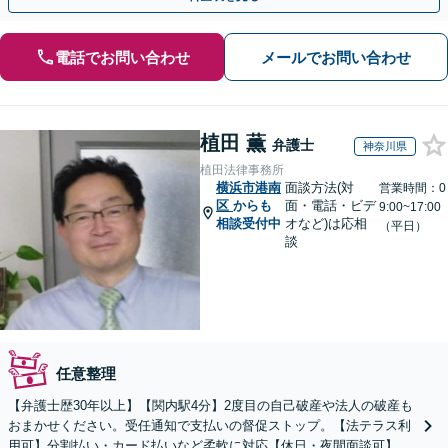
電話でお問い合わせ
メールでお問い合わせ
植田 薫
弁護士
神奈川県
植田法律事務所
横浜市港南
面談方法(対
営業時間：0
区
からも
面・電話・ビデ
9:00~17:00
相談受付中
オなど)は応相
（平日）
談
任意整理
【弁護士歴30年以上】【関内駅4分】2度目の自己破産や法人の破産も
おまかせください。受任通知で支払いの督促ストップ。【法テラス利
用可】分割払い・カード払いなど柔軟に対応【休日・夜間面談可】