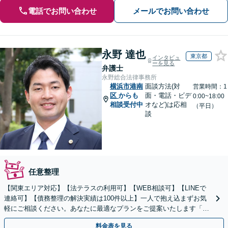
電話でお問い合わせ
メールでお問い合わせ
永野 達也
東京都
インタビュ
ーを見る
弁護士
永野総合法律事務所
横浜市港南
面談方法(対
営業時間：1
区
からも
面・電話・ビデ
0:00~18:00
相談受付中
オなど)は応相
（平日）
談
任意整理
【関東エリア対応】【法テラスの利用可】【WEB相談可】【LINEで
連絡可】【債務整理の解決実績は100件以上】一人で抱え込まずお気
軽にご相談ください。あなたに最適なプランをご提案いたします「法
人破産にも強い弁護士」【休日・夜間対応】
料金表を見る