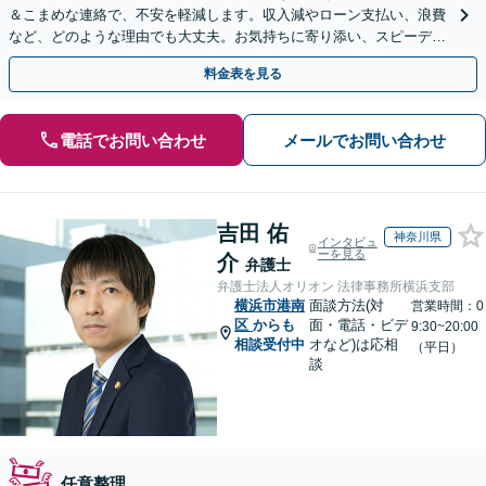
＆こまめな連絡で、不安を軽減します。収入減やローン支払い、浪費
など、どのような理由でも大丈夫。お気持ちに寄り添い、スピーディ
ーな解決を目指します【法テラス利用＆休日・夜間面談可】
料金表を見る
電話でお問い合わせ
メールでお問い合わせ
吉田 佑
神奈川県
インタビュ
ーを見る
介
弁護士
弁護士法人オリオン 法律事務所横浜支部
横浜市港南
面談方法(対
営業時間：0
区
からも
面・電話・ビデ
9:30~20:00
相談受付中
オなど)は応相
（平日）
談
任意整理