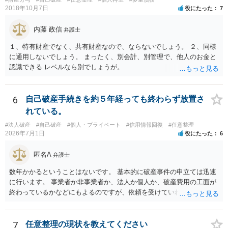
2018年10月7日
役にたった
7
内藤 政信
弁護士
１、特有財産でなく、共有財産なので、ならないでしょう。 ２、同様
に通用しないでしょう。 まったく、別会計、別管理で、他人のお金と
認識できる レベルなら別でしょうが。
6
自己破産手続きを約５年経っても終わらず放置さ
れている。
#法人破産
#自己破産
#個人・プライベート
#信用情報回復
#任意整理
2026年7月1日
役にたった
6
匿名A
弁護士
数年かかるということはないです。 基本的に破産事件の申立ては迅速
に行います。 事業者か非事業者か、法人か個人か、破産費用の工面が
終わっているかなどにもよるのですが、依頼を受けていれば責任が発
生してきますので、 早急の申立てを目指します。１年を過ぎるなら危
険信号・異常信号と思って頂いて結構です。 もし、新しく依頼をされ
る場合は、 スケジュール感を確認してみてください。 ①●月●日受任
7
任意整理の現状を教えてください