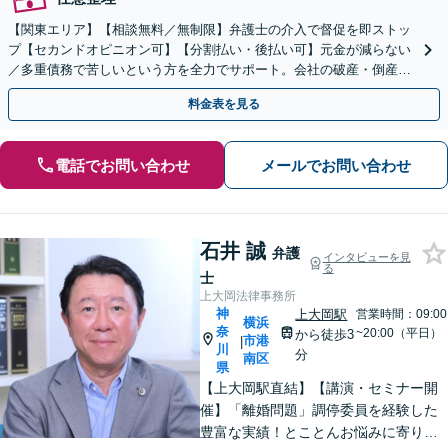
【関東エリア】【相談無料／無制限】弁護士の介入で督促を即ストッ
プ【セカンドオピニオン可】【分割払い・後払い可】元金が減らない
／多重債務で苦しいという方を全力でサポート。会社の破産・倒産に
も対応。話しやすさを大切にしています。
料金表を見る
電話でお問い合わせ
メールでお問い合わせ
石井 誠
弁護
インタビューを見
る
士
上大岡法律事務所
神
上大岡駅
営業時間：09:00
横浜
奈
~20:00（平日）
から徒歩3
市港
|
川
分
南区
県
【上大岡駅直結】【講演・セミナー開
催】「離婚問題」調停委員を経験した
豊富な実績！とことんお悩みに寄り添