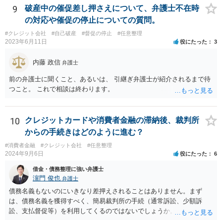
字上は任意整理による解決は（生活再建という見地からは）かなりハ
9
破産中の催促差し押さえについて、弁護士不在時
ードルが高いと思われます。無理な整理案を立案して結果的に破綻し
の対応や催促の停止についての質問。
てしまうと目も当てられない（その間の弁済が勿体ない）ことになっ
#クレジット会社
#自己破産
#督促の停止
#任意整理
てしまいますので、弁護士へ直接相談して、手続選択を検討してもら
2023年6月11日
役にたった
3
うべきでしょう。その場合、自己破産や個人再生などの厳しい選択肢
を受け入れる必要も出てきますが、債務整理は生活再建のため（俗な
内藤 政信
弁護士
言い方をすれば「人生をリセットする」ため）に行うものなので、生
活環境が変わる（レベルを落とす）ことも覚悟する必要があります。
前の弁護士に聞くこと、あるいは、 引継ぎ弁護士が紹介されるまで待
つこと。 これで相談は終わります。
10
クレジットカードや消費者金融の滞納後、裁判所
からの手続きはどのように進む？
#消費者金融
#クレジット会社
#任意整理
2024年9月6日
役にたった
6
借金・債務整理に強い弁護士
濵門 俊也
弁護士
債務名義もないのにいきなり差押えされることはありません。まず
は、債務名義を獲得すべく、簡易裁判所の手続（通常訴訟、少額訴
訟、支払督促等）を利用してくるのではないでしょうか。