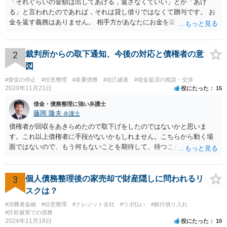
「それぐらいの金額は出してあげる，返さなくていい」とか「あげ
る」と言われたのであれば，それは貸し借りではなくて贈与です。 お
金を返す義務はありません。 相手方があなたにお金を返せと請求する
ためには，「贈与ではなくて貸し借りである」ことを立証しなければ
なりませんが，不可能ですね。 また，「金を返さなければ家に行く＝
風俗で働いていたことをばらす」といって返金を迫る行為について
2
裁判所からの取下通知、今後の対応と債権者の意
は，恐喝罪（犯罪）が成立すると考えられます。 重要なことは， １
図
相手方に対して「お金を返す」という約束をしないこと。贈与である
#督促の停止
#任意整理
#多重債務
#自己破産
#借金返済の相談・交渉
と言い張ること ２ 相手方に対して「あなたのやっていることは恐喝
2020年11月21日
役にたった
15
です」と伝えること です。 上記をご自身で行うのは難しいかもしれま
せんから，弁護士に相談して，代わりにやってもらったほうが良いで
借金・債務整理に強い弁護士
しょう。
藤岡 隆夫
弁護士
債権者が回収をあきらめたので取下げをしたのではないかと思いま
す。これ以上債権者に手段がないかもしれません。こちらから動く場
面ではないので、もう何もないことを期待して、待つことになるでし
ょう。
3
個人債務整理後の家売却で財産隠しに問われるリ
スクは？
#消費者金融
#任意整理
#クレジット会社
#リボ払い
#銀行借り入れ
#詐欺被害での債務
2024年11月18日
役にたった
10