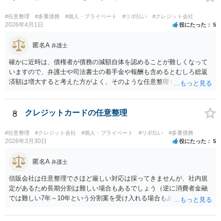
通知発送→②１～２か月で返答かえってくる。報告書作成しはじめる
→③さらに１カ月程度をめどに裁判所に破産申立て など教えてくれる
#任意整理
#多重債務
#個人・プライベート
#リボ払い
#クレジット会社
と思います（個人破産で破産費用も確保できている場合の例示なの
2026年4月1日
役にたった
5
で、法人や積み立てが必要な場合はまた変わります。）
匿名A
弁護士
確かに近時は、債権者が債務の減額自体を認めることが難しくなって
いますので、弁護士や司法書士の着手金や報酬も含めるとむしろ総返
済額は増大すると考えた方がよく、そのような任意整理をしてかえっ
て月々の支払いがしんどくなり、最終的に自己破産になる例が増えて
います。 特に「オーバーローンでない不動産」や「売ると高く売却さ
れる自動車」、「２０万円を超える保険解約返戻金がある保険」など
8
クレジットカードの任意整理
の資産がなければ、個人再生か自己破産を検討する方が良いと思われ
ます。 このような資産があってもなくても、ココナラで最寄りの債務
#任意整理
#クレジット会社
#個人・プライベート
#リボ払い
#多重債務
整理を取り扱う弁護士に具体的に提示して弁護士に相談すべき事案だ
2026年3月30日
役にたった
5
と思われます。
匿名A
弁護士
信販会社は任意整理でさほど厳しい対応は採ってきませんが、社内規
定があるため長期分割は難しい場合もあるでしょう（逆に消費者金融
では難しい7年～10年という分割案を受け入れる場合もあります）。ま
た、収入に変動がある個人事業者の立場で任意整理の対象総額が750万
円、さらに自動車ローンやリフォームローンを負担するとなれば、数