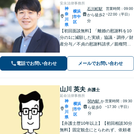
安永法律事務所
神
石川町駅
営業時間：09:00
横浜
奈
~22:00（平日）
から徒歩2
市中
|
川
分
区
県
【初回面談無料】「離婚の慰謝料を10
分の1に減額した実績」協議・調停／財
産分与／不貞の慰謝料請求／親権問題
などお任せください！「不動産オーナ
ーの顧問経験豊富」土地・建物の明渡
電話でお問い合わせ
メールでお問い合わせ
しや賃料回収など幅広くサポート【夜
間・休日面談可】【電話相談対応】
山川 英夫
弁護士
延命法律事務所
神
関内駅
か
営業時間：09:30
横浜
奈
~17:30（平日）
ら徒歩0
市中
|
川
分
区
県
【弁護士歴10年以上】【初回相談30分
無料】固定観念にとらわれず、依頼者