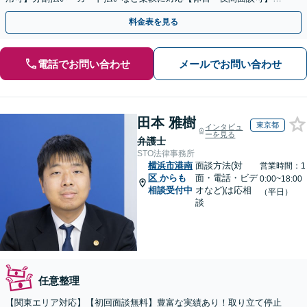
【電話／メール／ビデオ面談可】
料金表を見る
電話でお問い合わせ
メールでお問い合わせ
田本 雅樹
東京都
インタビュ
ーを見る
弁護士
STO法律事務所
横浜市港南
面談方法(対
営業時間：1
区
からも
面・電話・ビデ
0:00~18:00
相談受付中
オなど)は応相
（平日）
談
任意整理
【関東エリア対応】【初回面談無料】豊富な実績あり！取り立て停止