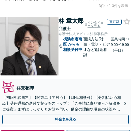
3件中 1-3件を表示
林 章太郎
東京都
インタビュ
ーを見る
弁護士
弁護士法人アビエス法律事務所
横浜市港南
面談方法(対
営業時間：0
区
からも
面・電話・ビデ
9:00~19:00
相談受付中
オなど)は応相
（平日）
談
任意整理
【初回相談無料】【関東エリア対応】【LINE相談可】【分割払い応相
談】受任通知の送付で督促をストップ！「ご事情に寄り添った解決を
ご提案」まずはしっかりとお話を伺い、借金の理由や現在の状況を丁
寧にお聞きするので、ぜひお気軽にご相談ください。
料金表を見る