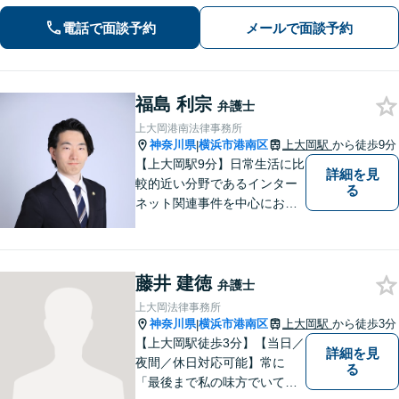
います！「交通事故」医学的知見・保
険制度の知識を活かしたトータルサポ
電話で面談予約
メールで面談予約
ートを実現【完全個室対応／子連れ相
談可】
福島 利宗
弁護士
上大岡港南法律事務所
神奈川県
横浜市港南区
上大岡駅
から徒歩9分
|
【上大岡駅9分】日常生活に比
詳細を見
較的近い分野であるインター
る
ネット関連事件を中心にお取
り扱いしております。【掲載
情報の削除交渉】手数料３万
円から承ります。まずはメー
藤井 建徳
ルにて掲載情報のURL等をお
弁護士
送りください。見込み、費用
上大岡法律事務所
等をご案内させていただきま
神奈川県
横浜市港南区
上大岡駅
から徒歩3分
|
す。
【上大岡駅徒歩3分】【当日／
詳細を見
夜間／休日対応可能】常に
る
「最後まで私の味方でいてく