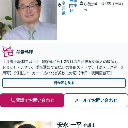
横浜
奈
~17:00（平日）
ら徒歩4
市中
|
川
分
区
県
任意整理
【弁護士歴30年以上】【関内駅4分】2度目の自己破産や法人の破産も
おまかせください。受任通知で支払いの督促ストップ。【法テラス利
用可】分割払い・カード払いなど柔軟に対応【休日・夜間面談可】
【電話／メール／ビデオ面談可】
料金表を見る
電話でお問い合わせ
メールでお問い合わせ
安永 一平
弁護士