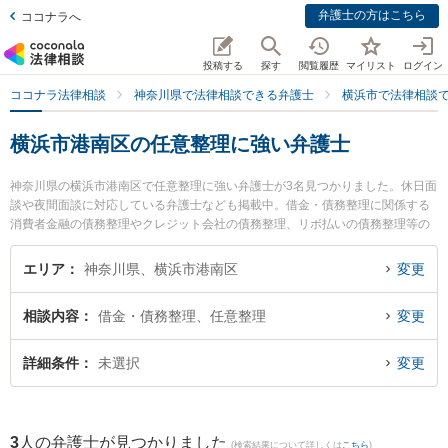
弁護士の方はこちら
ココナラへ
投稿する
探す
閲覧履歴
マイリスト
ログイン
ココナラ法律相談
神奈川県で法律相談できる弁護士
横浜市で法律相談
横浜市港南区の任意整理に強い弁護士
神奈川県の横浜市港南区で任意整理に強い弁護士が3名見つかりました。休日面
談や夜間面談に対応している弁護士なども掲載中。借金・債務整理に関係する
消費者金融の債務整理やクレジット会社の債務整理、リボ払いの債務整理等の
細かな分野での絞り込み検索もでき便利です。特に上大岡法律事務所の石井 誠
弁護士や上大岡港南法律事務所の福島 利宗弁護士、上大岡法律事務所の藤井 建
エリア
神奈川県、横浜市港南区
変更
徳弁護士のプロフィール情報や弁護士費用、強みなどが注目されています。
『横浜市港南区で土日や夜間に発生した任意整理のトラブルを今すぐに弁護士
相談内容
借金・債務整理、任意整理
変更
に相談したい』『任意整理のトラブル解決の実績豊富な近くの弁護士を検索し
たい』『初回相談無料で任意整理を法律相談できる横浜市港南区内の弁護士に
相談予約したい』などでお困りの相談者さんにおすすめです。
詳細条件
未選択
変更
3
人の弁護士が見つかりました
(検索結果について詳しくは
こちら
)