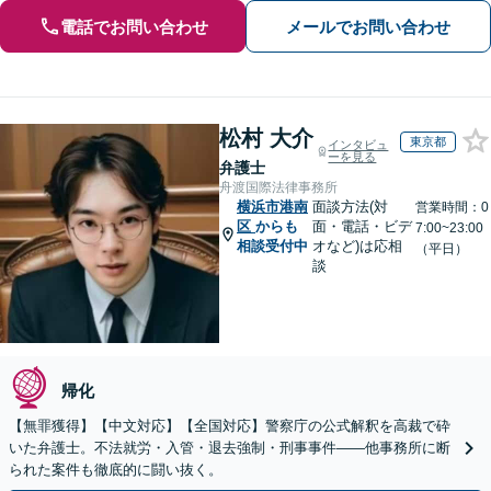
電話でお問い合わせ
メールでお問い合わせ
松村 大介
東京都
インタビュ
ーを見る
弁護士
舟渡国際法律事務所
横浜市港南
面談方法(対
営業時間：0
区
からも
面・電話・ビデ
7:00~23:00
相談受付中
オなど)は応相
（平日）
談
帰化
【無罪獲得】【中文対応】【全国対応】警察庁の公式解釈を高裁で砕
いた弁護士。不法就労・入管・退去強制・刑事事件——他事務所に断
られた案件も徹底的に闘い抜く。