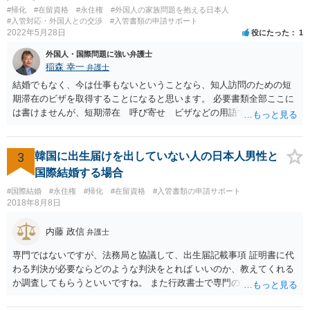
#帰化
#在留資格
#永住権
#外国人の家族問題を抱える日本人
#入管対応・外国人との交渉
#入管書類の申請サポート
2022年5月28日
役にたった
1
外国人・国際問題に強い弁護士
稲森 幸一
弁護士
結婚でもなく、今は仕事もないということなら、知人訪問のための短
期滞在のビザを取得することになると思います。 必要書類全部ここに
は書けませんが、短期滞在 呼び寄せ ビザなどの用語で検索すると
あなたが日本で用意する物と本人が自分で用意するものが出てきま
す。 それらを揃えて、イランにある日本大使館ににビザを申請するこ
とになります。 期間は通常９０日、３０日、あるいは１５日ですが、
3
韓国に出生届けを出していない人の日本人男性と
今はコロナもあり刻々と状況が変わっているので、事前に外務省や大
国際結婚する場合
使館に問い合わせたほうがいいかもしれません。ネットでの情報収集
#国際結婚
#永住権
#帰化
#在留資格
#入管書類の申請サポート
もしたほうがいいと思います
2018年8月8日
内藤 政信
弁護士
専門ではないですが、法務局と協議して、出生届記載事項 証明書に代
わる判決が必要ならどのような判決をとれば いいのか、教えてくれる
か調査してもらうといいですね。 また行政書士で専門の方がいそうな
ので、探して聞いても いいですね。