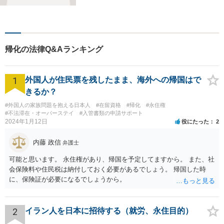
す。離婚問題／労働問題／借
金問題／交通事故／企業法務
など、幅広く対応可能。【地
域に根ざした弁護士】どうぞ
帰化の法律Q&Aランキング
ご相談ください。
1
外国人が住民票を残したまま、海外への帰国はで
きるか？
#外国人の家族問題を抱える日本人
#在留資格
#帰化
#永住権
#不法滞在・オーバーステイ
#入管書類の申請サポート
2024年1月12日
役にたった
2
内藤 政信
弁護士
可能と思います。 永住権があり、帰国を予定してますから。 また、社
会保険料や住民税は納付しておく必要があるでしょう。 帰国した時
に、保険証が必要になるでしょうから。
2
イラン人を日本に招待する（就労、永住目的）