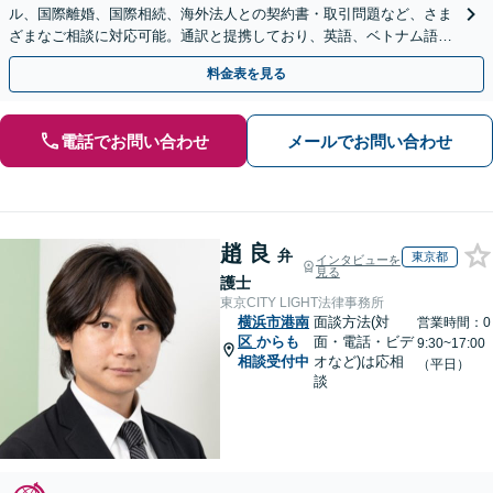
ル、国際離婚、国際相続、海外法人との契約書・取引問題など、さま
ざまなご相談に対応可能。通訳と提携しており、英語、ベトナム語、
中国語、タイ語等対応可能です（通訳料別途）。
料金表を見る
電話でお問い合わせ
メールでお問い合わせ
趙 良
弁
東京都
インタビューを
見る
護士
東京CITY LIGHT法律事務所
横浜市港南
面談方法(対
営業時間：0
区
からも
面・電話・ビデ
9:30~17:00
相談受付中
オなど)は応相
（平日）
談