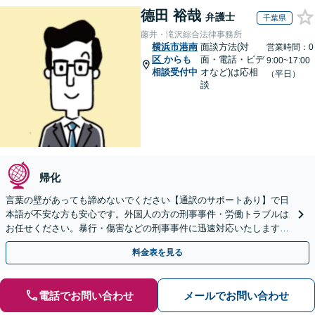
德田 裕哉
弁護士
千葉県
藤井・滝沢綜合法律事務所
横浜市港南
面談方法(対
営業時間：0
区
からも
面・電話・ビデ
9:00~17:00
相談受付中
オなど)は応相
（平日）
談
帰化
言葉の壁があっても諦めないでください【通訳のサポートあり】で日
本語が不安な方も安心です。外国人の方の刑事事件・労働トラブルは
お任せください。暴行・傷害などの刑事事件に迅速対応いたします。
【事前予約で休日・夜間面談可】
料金表を見る
電話でお問い合わせ
メールでお問い合わせ