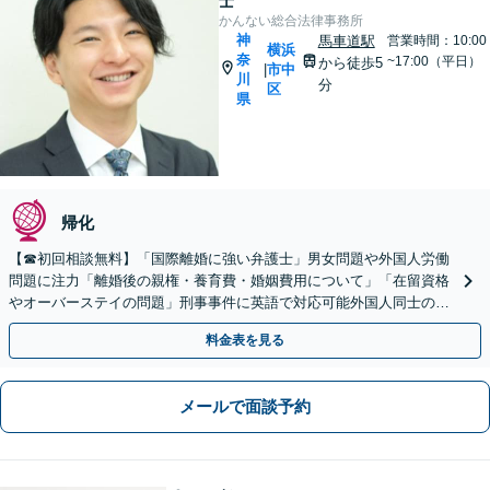
士
かんない総合法律事務所
神
馬車道駅
営業時間：10:00
横浜
奈
~17:00（平日）
から徒歩5
市中
|
川
分
区
県
帰化
【☎︎初回相談無料】「国際離婚に強い弁護士」男女問題や外国人労働
問題に注力「離婚後の親権・養育費・婚姻費用について」「在留資格
やオーバーステイの問題」刑事事件に英語で対応可能外国人同士の金
銭トラブルもお任せください【休日・夜間相談可】
料金表を見る
メールで面談予約