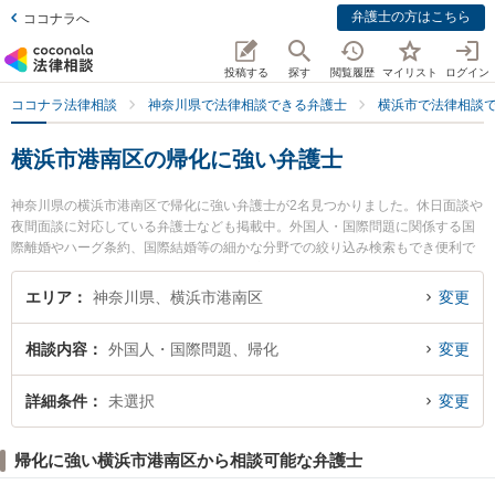
弁護士の方はこちら
ココナラへ
投稿する
探す
閲覧履歴
マイリスト
ログイン
ココナラ法律相談
神奈川県で法律相談できる弁護士
横浜市で法律相談
横浜市港南区の帰化に強い弁護士
神奈川県の横浜市港南区で帰化に強い弁護士が2名見つかりました。休日面談や
夜間面談に対応している弁護士なども掲載中。外国人・国際問題に関係する国
際離婚やハーグ条約、国際結婚等の細かな分野での絞り込み検索もでき便利で
す。特に上大岡港南法律事務所の福島 利宗弁護士や上大岡法律事務所の藤井 建
徳弁護士のプロフィール情報や弁護士費用、強みなどが注目されています。
エリア
神奈川県、横浜市港南区
変更
『横浜市港南区で土日や夜間に発生した帰化のトラブルを今すぐに弁護士に相
談したい』『帰化のトラブル解決の実績豊富な近くの弁護士を検索したい』
相談内容
外国人・国際問題、帰化
変更
『初回相談無料で帰化を法律相談できる横浜市港南区内の弁護士に相談予約し
たい』などでお困りの相談者さんにおすすめです。
詳細条件
未選択
変更
帰化に強い横浜市港南区から相談可能な弁護士