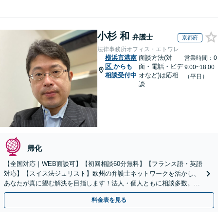
小杉 和
弁護士
京都府
法律事務所オフィス・エトワレ
横浜市港南
面談方法(対
営業時間：0
区
からも
面・電話・ビデ
9:00~18:00
相談受付中
オなど)は応相
（平日）
談
帰化
【全国対応｜WEB面談可】【初回相談60分無料】【フランス語・英語
対応】【スイス法ジュリスト】欧州の弁護士ネットワークを活かし、
あなたが真に望む解決を目指します！法人・個人ともに相談多数。細
やかな連絡と粘り強い交渉を徹底【休日・夜間相談可】
料金表を見る