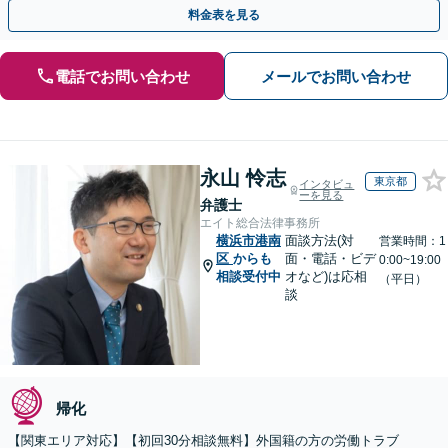
料金表を見る
電話でお問い合わせ
メールでお問い合わせ
永山 怜志
東京都
インタビュ
ーを見る
弁護士
エイト総合法律事務所
横浜市港南
面談方法(対
営業時間：1
区
からも
面・電話・ビデ
0:00~19:00
相談受付中
オなど)は応相
（平日）
談
帰化
【関東エリア対応】【初回30分相談無料】外国籍の方の労働トラブ