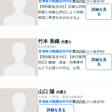
神奈川県
横浜市中区
関内駅
から徒歩3分
|
【関内駅徒歩3分】正確な内容
詳細を見
把握と的確な対応により依頼
る
者様に希望を生み出せるよう
に努めます。どんな悩み事で
も相談してください。
竹本 香織
弁護士
葵法律事務所
神奈川県
横浜市中区
関内駅
から徒歩6分
|
【関内駅徒歩3分】【休日夜間
詳細を見
対応】離婚・借金・刑事事件
る
などでお困りの方は、お気軽
にご相談ください。将来を見
据えた解決方法をご提案いた
します。
山口 陽
弁護士
小長井・千木良・渡邊法律事務所
神奈川県
横浜市中区
関内駅
から徒歩3分
|
詳細を見る