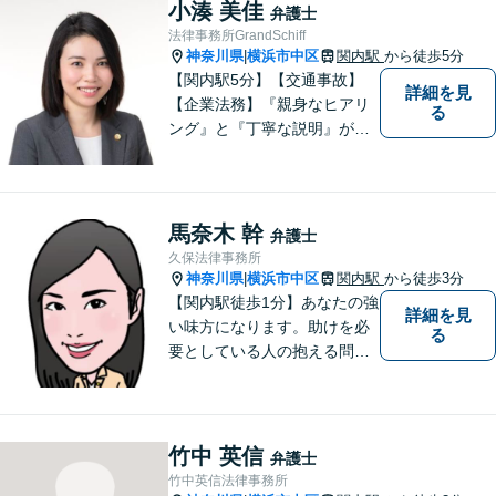
小湊 美佳
弁護士
法律事務所GrandSchiff
神奈川県
横浜市中区
関内駅
から徒歩5分
|
【関内駅5分】【交通事故】
詳細を見
【企業法務】『親身なヒアリ
る
ング』と『丁寧な説明』がモ
ットーです。アフターケアと
予防策を含めた「トータルサ
ポート」をお届けします！依
頼者様が安心して将来を過ご
馬奈木 幹
弁護士
せるようになるための支援を
久保法律事務所
いたします。
神奈川県
横浜市中区
関内駅
から徒歩3分
|
【関内駅徒歩1分】あなたの強
詳細を見
い味方になります。助けを必
る
要としている人の抱える問題
を、 他人事ではなく自分の問
題として一つ一つ誠実に向き
合っていきたい、という思い
でいます。ぜひお気軽にご相
竹中 英信
弁護士
談ください。
竹中英信法律事務所