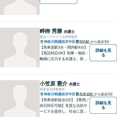
畔栁 秀勝
弁護士
横浜ベイサイド法律事務所
神奈川県
横浜市中区
関内駅
から徒歩3分
|
【馬車道駅3分・関内駅4分】
詳細を見
【英語対応OK】刑事・相続・
る
離婚に注力する弁護士。新し
い問題・複雑な事案にも対応
できる柔軟な体制を整えてお
ります。まずはお気軽にご相
談ください！【事業会社勤務
小笠原 憲介
弁護士
経験あり・社労士資格】
馬車道法律事務所
神奈川県
横浜市中区
馬車道駅
から徒歩2分
|
【馬車道駅徒歩2分】【夜間／
詳細を見
休日対応可能】良質な法的サ
る
ービスを提供し、社会に貢献
することを目指して参りま