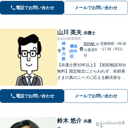
ーの顧問経験豊富」土地・建物の明渡
電話でお問い合わせ
メールでお問い合わせ
しや賃料回収など幅広くサポート【夜
間・休日面談可】【電話相談対応】
山川 英夫
弁護士
延命法律事務所
神
関内駅
か
営業時間：09:30
横浜
奈
~17:30（平日）
ら徒歩0
市中
|
川
分
区
県
【弁護士歴10年以上】【初回相談30分
無料】固定観念にとらわれず、依頼者
さまの真のニーズに応える解決策を導
きます！不動産会社の顧問経験や、他
士業との連携で不動産トラブルや相続
電話でお問い合わせ
メールでお問い合わせ
問題にワンストップの対応も可能【WE
B面談対応】【関内駅3分】
鈴木 悠介
弁護
インタビューを見
る