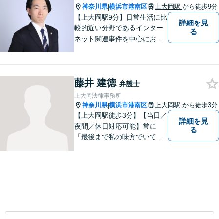
神奈川県
横浜市港南区
上大岡駅
から徒歩9分
|
【上大岡駅9分】日常生活に比
詳細を見
較的近い分野であるインター
る
ネット関連事件を中心にお取
り扱いしております。【掲載
情報の削除交渉】手数料３万
円から承ります。まずはメー
藤井 建徳
ルにて掲載情報のURL等をお
弁護士
送りください。見込み、費用
上大岡法律事務所
等をご案内させていただきま
神奈川県
横浜市港南区
上大岡駅
から徒歩3分
|
す。
【上大岡駅徒歩3分】【当日／
詳細を見
夜間／休日対応可能】常に
る
「最後まで私の味方でいてく
れる」と思っていただけるよ
うな弁護士でいられるように
心がけています。地域密着型
の法律事務所として皆様のお
力になれればと考えておりま
す。