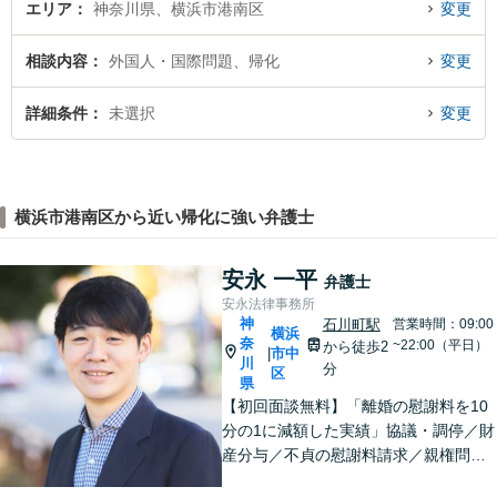
エリア
神奈川県、横浜市港南区
変更
相談内容
外国人・国際問題、帰化
変更
詳細条件
未選択
変更
横浜市港南区から近い帰化に強い弁護士
安永 一平
弁護士
安永法律事務所
神
石川町駅
営業時間：09:00
横浜
奈
~22:00（平日）
から徒歩2
市中
|
川
分
区
県
【初回面談無料】「離婚の慰謝料を10
分の1に減額した実績」協議・調停／財
産分与／不貞の慰謝料請求／親権問題
などお任せください！「不動産オーナ