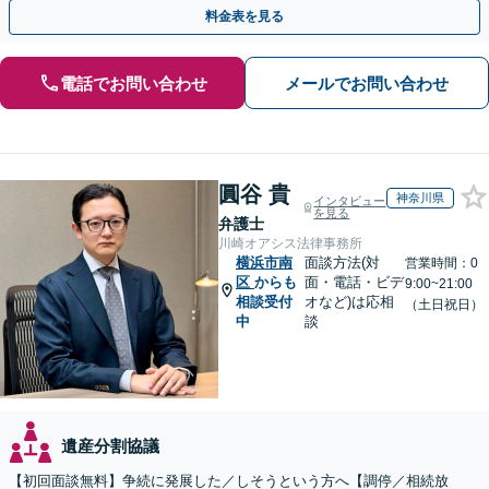
ンセラーと連携し、生前対策のご相談も
料金表を見る
電話でお問い合わせ
メールでお問い合わせ
圓谷 貴
神奈川県
インタビュー
を見る
弁護士
川崎オアシス法律事務所
横浜市南
面談方法(対
営業時間：0
区
からも
面・電話・ビデ
9:00~21:00
相談受付
オなど)は応相
（土日祝日）
中
談
遺産分割協議
【初回面談無料】争続に発展した／しそうという方へ【調停／相続放