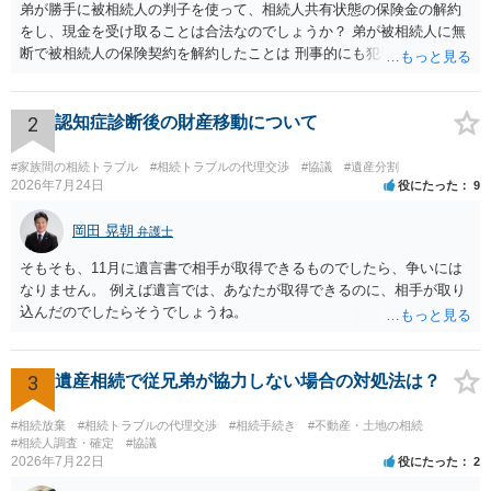
弟が勝手に被相続人の判子を使って、相続人共有状態の保険金の解約
をし、現金を受け取ることは合法なのでしょうか？ 弟が被相続人に無
断で被相続人の保険契約を解約したことは 刑事的にも犯罪となる可能
性があり、民事的には無効だと思います。 保険会社で解約の際に提出
された書類のコピーを取得して、弁護士に面談で詳しい事情を話して
相談 されたら良いと思います。
2
認知症診断後の財産移動について
#家族間の相続トラブル
#相続トラブルの代理交渉
#協議
#遺産分割
2026年7月24日
役にたった
9
岡田 晃朝
弁護士
そもそも、11月に遺言書で相手が取得できるものでしたら、争いには
なりません。 例えば遺言では、あなたが取得できるのに、相手が取り
込んだのでしたらそうでしょうね。
3
遺産相続で従兄弟が協力しない場合の対処法は？
#相続放棄
#相続トラブルの代理交渉
#相続手続き
#不動産・土地の相続
#相続人調査・確定
#協議
2026年7月22日
役にたった
2