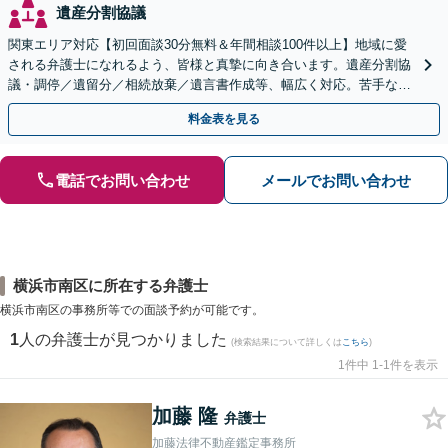
遺産分割協議
関東エリア対応【初回面談30分無料＆年間相談100件以上】地域に愛
される弁護士になれるよう、皆様と真摯に向き合います。遺産分割協
議・調停／遺留分／相続放棄／遺言書作成等、幅広く対応。苦手な親
族との交渉や書面作成等も◎【分かりやすい費用体系】
料金表を見る
電話でお問い合わせ
メールでお問い合わせ
横浜市南区に所在する弁護士
横浜市南区の事務所等での面談予約が可能です。
1
人の弁護士が見つかりました
(検索結果について詳しくは
こちら
)
1件中 1-1件を表示
加藤 隆
弁護士
加藤法律不動産鑑定事務所