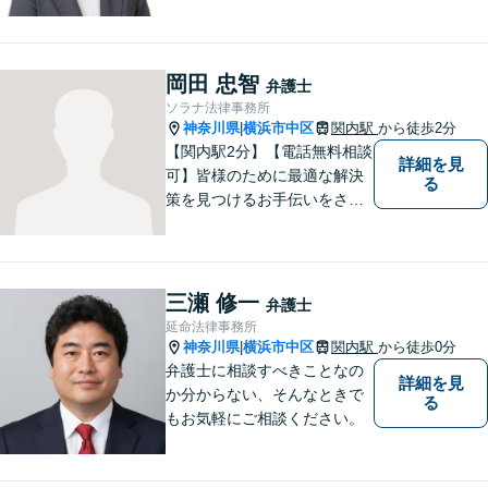
ットーです。アフターケアと
予防策を含めた「トータルサ
ポート」をお届けします！依
頼者様が安心して将来を過ご
岡田 忠智
弁護士
せるようになるための支援を
ソラナ法律事務所
いたします。
神奈川県
横浜市中区
関内駅
から徒歩2分
|
【関内駅2分】【電話無料相談
詳細を見
可】皆様のために最適な解決
る
策を見つけるお手伝いをさせ
ていただきます。様々な問題
や困難を抱える皆様のお手伝
いをし、温かみ溢れる法的サ
ポートを提供します。どうぞ
三瀬 修一
弁護士
お気軽にご相談ください。
延命法律事務所
神奈川県
横浜市中区
関内駅
から徒歩0分
|
弁護士に相談すべきことなの
詳細を見
か分からない、そんなときで
る
もお気軽にご相談ください。