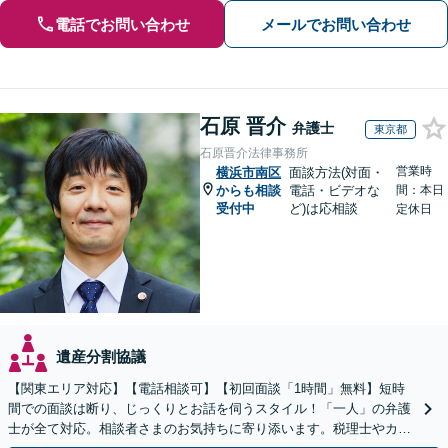
電話でお問い合わせ
メールでお問い合わせ
石原 晋介
弁護士
東京都
石原晋介法律事務所
営業時
横浜市南区
面談方法(対面・
からも相談
電話・ビデオな
間：本日
受付中
ど)は応相談
定休日
遺産分割協議
【関東エリア対応】【電話相談可】【初回面談「1時間」無料】短時
間での面談は断り、じっくりとお話を伺うスタイル！「一人」の弁護
士が全て対応。相談者さまのお気持ちに寄り添います。税理士やカウ