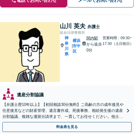
電話でお問い合わせ
メールでお問い合わせ
山川 英夫
弁護士
延命法律事務所
神
関内駅
営業時間：09:30~
横浜
奈
17:30（土日祝日）
から徒歩
市中
|
川
0分
区
県
遺産分割協議
【弁護士歴10年以上】【初回相談30分無料】ご高齢の方の成年後見や
任意後見などの財産管理、遺言書作成、死後事務、相続発生後の遺産
分割協議、複雑な遺留分請求まで、一貫してお任せください。他士業
との連携力を活かした最適解の追求【WEB面談対応】
料金表を見る