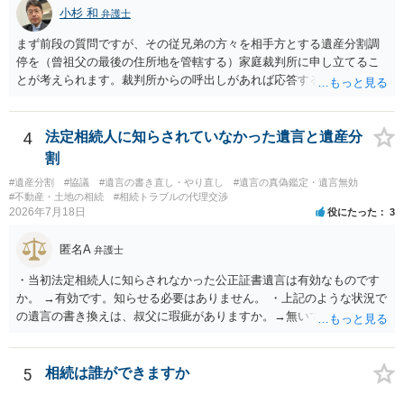
小杉 和
弁護士
まず前段の質問ですが、その従兄弟の方々を相手方とする遺産分割調
停を（曾祖父の最後の住所地を管轄する）家庭裁判所に申し立てるこ
とが考えられます。裁判所からの呼出しがあれば応答する可能性がま
だあるのではないでしょうか。 後段の質問については、相続放棄は可
能と思われます。時間が思った以上にないので必要書類をてきぱきと
揃える必要があります。その点是非御注意ください。
4
法定相続人に知らされていなかった遺言と遺産分
割
#遺産分割
#協議
#遺言の書き直し・やり直し
#遺言の真偽鑑定・遺言無効
#不動産・土地の相続
#相続トラブルの代理交渉
2026年7月18日
役にたった
3
匿名A
弁護士
・当初法定相続人に知らされなかった公正証書遺言は有効なものです
か。 →有効です。知らせる必要はありません。 ・上記のような状況で
の遺言の書き換えは、叔父に瑕疵がありますか。→無いです。 ・分割
する場合の比率は、現状で、客観的に見てどの程度が妥当と考えられ
ますか。 →本人が自由に決められますので、どこが妥当とは言えない
です。客観的な基準もありません。 ・できれば穏やかに、分割を拒否
5
相続は誰ができますか
することはできますか。 →分割を拒否するということは、遺産はいら