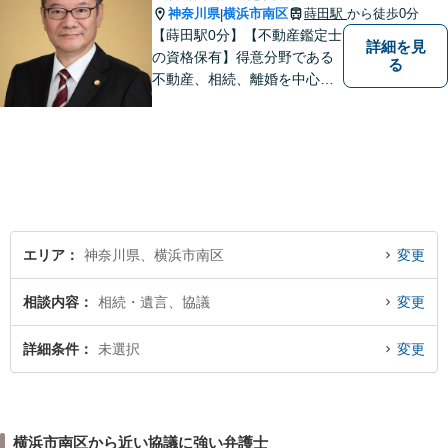
神奈川県
横浜市南区
蒔田駅
から徒歩0分
|
【蒔田駅0分】【不動産鑑定士
詳細を見
の資格保有】得意分野である
る
不動産、相続、離婚を中心に
様々な分野の業務を行なって
おります。 今まで培ってきた
経験も活かして、依頼者に寄
り添った弁護活動を目指しま
す。 お困りの方はぜひご相談
ください。
エリア
神奈川県、横浜市南区
変更
相談内容
相続・遺言、協議
変更
詳細条件
未選択
変更
横浜市南区から近い協議に強い弁護士