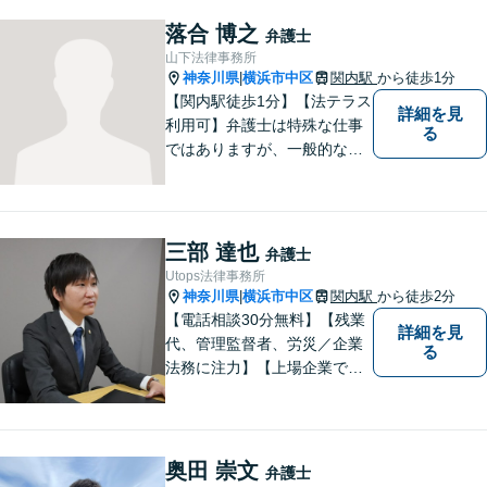
落合 博之
弁護士
山下法律事務所
神奈川県
横浜市中区
関内駅
から徒歩1分
|
【関内駅徒歩1分】【法テラス
詳細を見
利用可】弁護士は特殊な仕事
る
ではありますが、一般的な感
覚を忘れずにご相談者様に寄
り添える弁護士でありたいと
考えています。 早めにご相談
いただくことが、より良い解
三部 達也
弁護士
決への第一歩です。法律問題
Utops法律事務所
でお困りの方は、ぜひご相談
神奈川県
横浜市中区
関内駅
から徒歩2分
|
ください。
【電話相談30分無料】【残業
詳細を見
代、管理監督者、労災／企業
る
法務に注力】【上場企業で社
内弁護士を経験】経済産業省
へ出向していた弁護士を含む3
名の協力体制で多角的にサポ
ート！メーカー・建築・教育
奥田 崇文
弁護士
など幅広い業種への対応実績