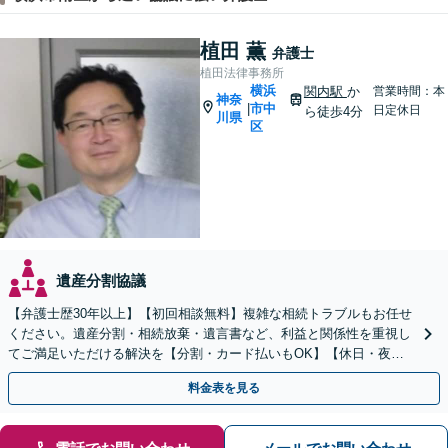
植田 薫
弁護士
植田法律事務所
横浜
関内駅
か
営業時間：本
神奈
市中
|
日定休日
ら徒歩4分
川県
区
遺産分割協議
【弁護士歴30年以上】【初回相談無料】複雑な相続トラブルもお任せ
ください。遺産分割・相続放棄・遺言書など、利益と関係性を重視し
てご満足いただける解決を【分割・カード払いもOK】【休日・夜間
面談可】【電話・メール・ビデオ面談可】【関内駅4分】
料金表を見る