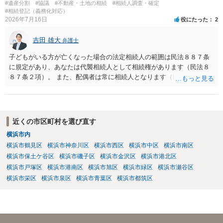
ないということでしょうか。遺言で、受取を指定されててもいらない
#遺産分割
#協議
#不動産・土地の相続
#相続人調査・確定
と拒否することはできます。理由を説明する必要はありません。
#相続登記（義務化対応）
2026年7月16日
役にたった
2
吉田 雄大
弁護士
子どもがいる方が亡くなった場合の法定相続人の範囲は民法８８７条
に規定があり、あなたは代襲相続人として相続権があります（民法８
８７条２項）。 また、配偶者は常に相続人となります（民法８９０
条）。 「祖父の子供３人」の方の配偶者がご健在であれば、その方に
も相続権があります。つまり、孫５人に加えて「おじ又はおば」にも
相続権がある可能性があります。
近くの市区町村を選び直す
横浜市内
横浜市鶴見区
横浜市神奈川区
横浜市西区
横浜市中区
横浜市南区
横浜市保土ケ谷区
横浜市磯子区
横浜市金沢区
横浜市港北区
横浜市戸塚区
横浜市港南区
横浜市旭区
横浜市緑区
横浜市瀬谷区
横浜市栄区
横浜市泉区
横浜市青葉区
横浜市都筑区