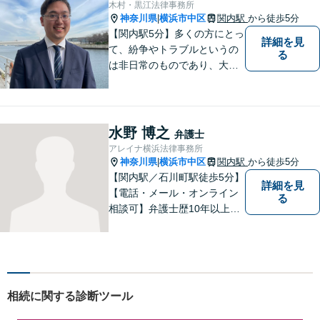
木村・黒江法律事務所
あり！
神奈川県
横浜市中区
関内駅
から徒歩5分
|
【関内駅5分】多くの方にとっ
詳細を見
て、紛争やトラブルというの
る
は非日常のものであり、大き
な負担かと思います。 トラブ
ルによって、その原因や目指
すべき解決策は異なります。
私はご依頼者様ごとに最良の
水野 博之
弁護士
解決策は何かを一緒に考えて
アレイナ横浜法律事務所
まいります。
神奈川県
横浜市中区
関内駅
から徒歩5分
|
【関内駅／石川町駅徒歩5分】
詳細を見
【電話・メール・オンライン
る
相談可】弁護士歴10年以上！
離婚分野に精通する弁護士。
神奈川県密着の事務所で、地
域の方のお困りごとを解決し
てまいります。まずはお気軽
にご相談を！【法テラス対応
相続に関する診断ツール
可】