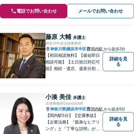
電話でお問い合わせ
メールでお問い合わせ
藤原 大輔
弁護士
神奈川中央法律事務所
神奈川県
横浜市中区
関内駅
から徒歩2分
|
【初回相談無料】【最短即日
詳細を見
相談可能】【土日祝日対応可
る
能】相続・遺言、遺産分割、
遺留分のご相談、離婚・男女
問題、不動産に関するご相談
等、お気軽にご連絡くださ
い。損のない、適切な、早期
小湊 美佳
弁護士
解決方法をご提案し、事件解
法律事務所GrandSchiff
決のため尽力いたします。
神奈川県
横浜市中区
関内駅
から徒歩5分
|
【関内駅5分】【交通事故】
詳細を見
【企業法務】『親身なヒアリ
る
ング』と『丁寧な説明』がモ