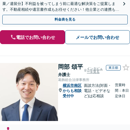
棄／遺留分】不利益を被ってしまう前に最適な解決策をご提案しま
す。不動産相続や遺言書作成もお任せください！他士業との連携も可
能
料金表を見る
電話でお問い合わせ
メールでお問い合わせ
岡部 頌平
東京都
インタビュ
ーを見る
弁護士
葛飾総合法律事務所
営業時
横浜市南区
面談方法(対面・
からも相談
電話・ビデオな
間：本日
受付中
ど)は応相談
定休日