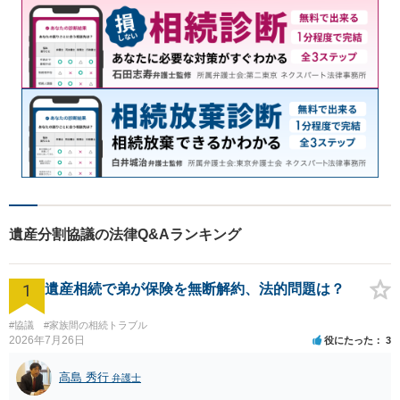
遺産分割協議の法律Q&Aランキング
1
遺産相続で弟が保険を無断解約、法的問題は？
#協議
#家族間の相続トラブル
2026年7月26日
役にたった
3
高島 秀行
弁護士