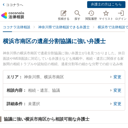
弁護士の方はこちら
ココナラへ
投稿する
探す
閲覧履歴
マイリスト
ログイン
ココナラ法律相談
神奈川県で法律相談できる弁護士
横浜市で法律相談
横浜市南区の遺産分割協議に強い弁護士
神奈川県の横浜市南区で遺産分割協議に強い弁護士が1名見つかりました。休日
面談やWEB面談に対応している弁護士なども掲載中。相続・遺言に関係する家
族間の相続トラブルや認知症の相続、遺産分割等の細かな分野での絞り込み検
索もでき便利です。特に加藤法律不動産鑑定事務所の加藤 隆弁護士のプロフィ
ール情報や弁護士費用、強みなどが注目されています。『横浜市南区で土日や
エリア
神奈川県、横浜市南区
変更
夜間に発生した遺産分割協議のトラブルを今すぐに弁護士に相談したい』『遺
産分割協議のトラブル解決の実績豊富な近くの弁護士を検索したい』『初回相
相談内容
相続・遺言、協議
変更
談無料で遺産分割協議を法律相談できる横浜市南区内の弁護士に相談予約した
い』などでお困りの相談者さんにおすすめです。
詳細条件
未選択
変更
協議に強い横浜市南区から相談可能な弁護士