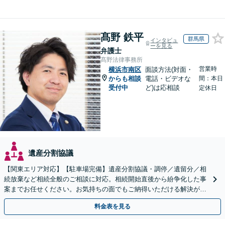
髙野 鉄平
群馬県
インタビュ
ーを見る
弁護士
髙野法律事務所
営業時
横浜市南区
面談方法(対面・
からも相談
電話・ビデオな
間：本日
受付中
ど)は応相談
定休日
遺産分割協議
【関東エリア対応】【駐車場完備】遺産分割協議・調停／遺留分／相
続放棄など相続全般のご相談に対応。相続開始直後から紛争化した事
案までお任せください。お気持ちの面でもご納得いただける解決がで
きるよう粘り強く対応いたします【休日・夜間対応可】
料金表を見る