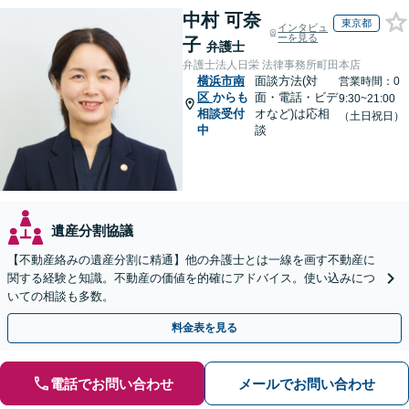
中村 可奈
東京都
インタビュ
ーを見る
子
弁護士
弁護士法人日栄 法律事務所町田本店
横浜市南
面談方法(対
営業時間：0
区
からも
面・電話・ビデ
9:30~21:00
相談受付
オなど)は応相
（土日祝日）
中
談
遺産分割協議
【不動産絡みの遺産分割に精通】他の弁護士とは一線を画す不動産に
関する経験と知識。不動産の価値を的確にアドバイス。使い込みにつ
いての相談も多数。
料金表を見る
電話でお問い合わせ
メールでお問い合わせ