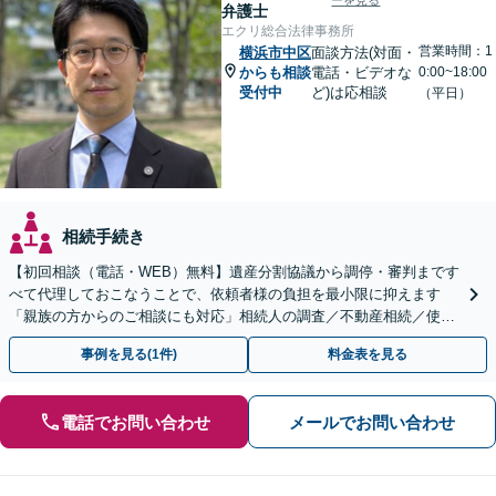
ーを見る
弁護士
エクリ総合法律事務所
営業時間：1
横浜市中区
面談方法(対面・
からも相談
電話・ビデオな
0:00~18:00
受付中
ど)は応相談
（平日）
相続手続き
【初回相談（電話・WEB）無料】遺産分割協議から調停・審判まです
べて代理しておこなうことで、依頼者様の負担を最小限に抑えます
「親族の方からのご相談にも対応」相続人の調査／不動産相続／使い
込み【東京都在住以外の方も対応】
事例を見る(1件)
料金表を見る
電話でお問い合わせ
メールでお問い合わせ