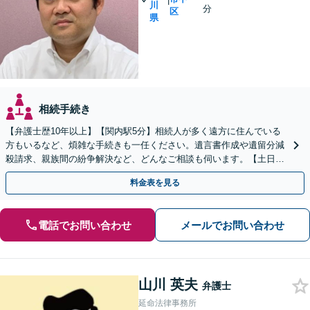
川
分
区
県
相続手続き
【弁護士歴10年以上】【関内駅5分】相続人が多く遠方に住んでいる
方もいるなど、煩雑な手続きも一任ください。遺言書作成や遺留分減
殺請求、親族間の紛争解決など、どんなご相談も伺います。【土日対
応可能】【子連れ相談可】
料金表を見る
電話でお問い合わせ
メールでお問い合わせ
山川 英夫
弁護士
延命法律事務所