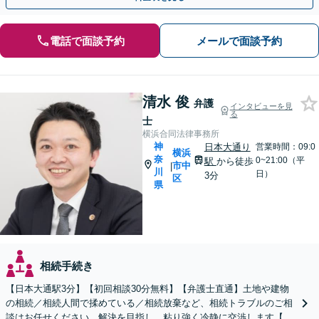
電話で面談予約
メールで面談予約
清水 俊
弁護
インタビューを見
る
士
横浜合同法律事務所
神
日本大通り
営業時間：09:0
横浜
奈
0~21:00（平
駅
から徒歩
市中
|
川
日）
3分
区
県
相続手続き
【日本大通駅3分】【初回相談30分無料】【弁護士直通】土地や建物
の相続／相続人間で揉めている／相続放棄など、相続トラブルのご相
談はお任せください。解決を目指し、粘り強く冷静に交渉します【当