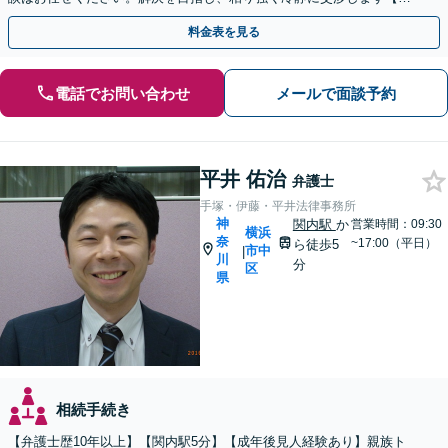
日・夜間・土日相談可】遺言書作成もお任せください
料金表を見る
電話でお問い合わせ
メールで面談予約
平井 佑治
弁護士
手塚・伊藤・平井法律事務所
神
関内駅
か
営業時間：09:30
横浜
奈
~17:00（平日）
ら徒歩5
市中
|
川
分
区
県
相続手続き
【弁護士歴10年以上】【関内駅5分】【成年後見人経験あり】親族ト