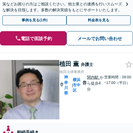
策などお困りの方はご相談ください。他士業との連携を行いスムーズ
な解決を目指します。多数の解決実績をもとにサポートいたします。
事例を見る(1件)
料金表を見る
電話で面談予約
メールでお問い合わせ
植田 薫
弁護士
植田法律事務所
神
関内駅
か
営業時間：09:00
横浜
奈
~17:00（平日）
ら徒歩4
市中
|
川
分
区
県
相続手続き