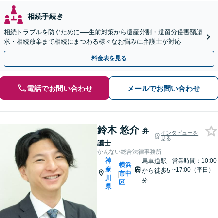
相続手続き
相続トラブルを防ぐために──生前対策から遺産分割・遺留分侵害額請
求・相続放棄まで相続にまつわる様々なお悩みに弁護士が対応
料金表を見る
電話でお問い合わせ
メールでお問い合わせ
鈴木 悠介
弁
インタビューを
見る
護士
かんない総合法律事務所
神
馬車道駅
営業時間：10:00
横浜
奈
~17:00（平日）
から徒歩5
市中
|
川
分
区
県