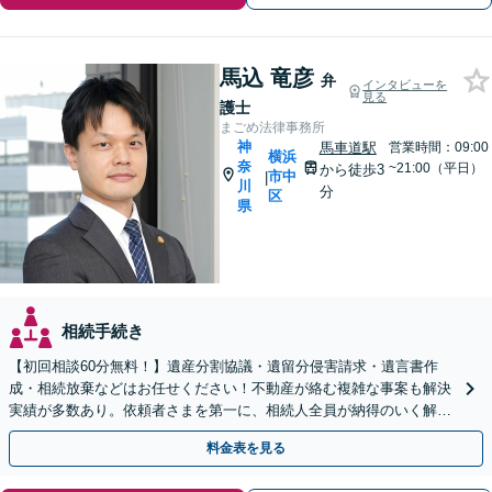
馬込 竜彦
弁
インタビューを
見る
護士
まごめ法律事務所
神
馬車道駅
営業時間：09:00
横浜
奈
~21:00（平日）
から徒歩3
市中
|
川
分
区
県
相続手続き
【初回相談60分無料！】遺産分割協議・遺留分侵害請求・遺言書作
成・相続放棄などはお任せください！不動産が絡む複雑な事案も解決
実績が多数あり。依頼者さまを第一に、相続人全員が納得のいく解決
を目指します【馬車道駅3分】
料金表を見る