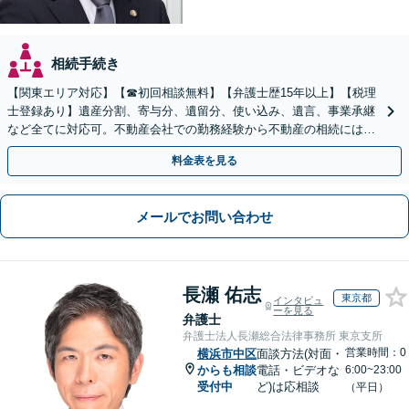
相続手続き
【関東エリア対応】【☎︎初回相談無料】【弁護士歴15年以上】【税理
士登録あり】遺産分割、寄与分、遺留分、使い込み、遺言、事業承継
など全てに対応可。不動産会社での勤務経験から不動産の相続には特
に的確に対応【出張サービス】【夜間・休日面談】
料金表を見る
メールでお問い合わせ
長瀬 佑志
東京都
インタビュ
ーを見る
弁護士
弁護士法人長瀬総合法律事務所 東京支所
営業時間：0
横浜市中区
面談方法(対面・
からも相談
電話・ビデオな
6:00~23:00
受付中
ど)は応相談
（平日）