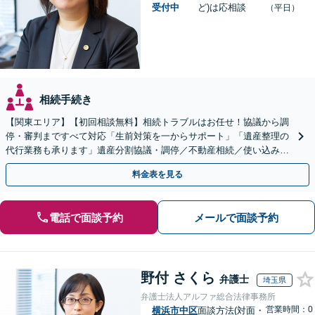
受付中
ど)は応相談
（平日）
相続手続き
【関東エリア】【初回相談無料】相続トラブルはお任せ！協議から調
停・審判まですべて対応「生前対策を一からサポート」「遺産整理の
代行業務も承ります」遺産分割協議・調停／不動産相続／使い込み／
遺留分侵害額請求／相続放棄【完全個室】
料金表を見る
電話で面談予約
メールで面談予約
野付 さくら
弁護士
埼玉県
弁護士法人アルファ総合法律事務所
営業時間：0
横浜市中区
面談方法(対面・