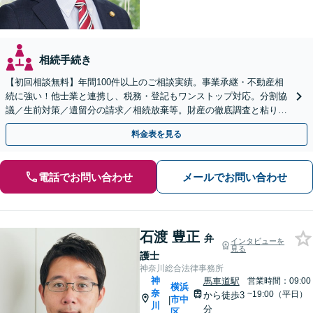
相続手続き
【初回相談無料】年間100件以上のご相談実績。事業承継・不動産相
続に強い！他士業と連携し、税務・登記もワンストップ対応。分割協
議／生前対策／遺留分の請求／相続放棄等。財産の徹底調査と粘り強
い交渉により、最善の解決へ【日本大通り駅2分】
料金表を見る
電話でお問い合わせ
メールでお問い合わせ
石渡 豊正
弁
インタビューを
見る
護士
神奈川総合法律事務所
神
馬車道駅
営業時間：09:00
横浜
奈
~19:00（平日）
から徒歩3
市中
|
川
分
区