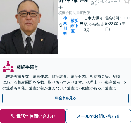
弁護
インタビューを見
る
士
横浜合同法律事務所
神
日本大通り
営業時間：09:0
横浜
奈
0~22:00（平
駅
から徒歩
市中
|
川
日）
3分
区
県
相続手続き
【解決実績多数】遺言作成、財産調査、遺産分割、相続放棄等、多岐
にわたる相続問題を多数、取り扱っております。税理士・不動産業者
の連携も可能。遺産分割が進まない／遺産に不動産がある／遺産に負
債がある（限定承認）等、相続のご相談はお任せください。
料金表を見る
電話でお問い合わせ
メールでお問い合わせ