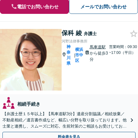
電話でお問い合わせ
メールでお問い合わせ
保科 綾
弁護士
河野法律事務所
神
馬車道駅
営業時間：09:30
横浜
奈
~17:00（平日）
から徒歩3
市中
|
川
分
区
県
相続手続き
【弁護士歴１５年以上】【馬車道駅3分】遺産分割協議／相続放棄／
不動産相続／遺言書作成など、幅広い分野を取り扱っております。他
士業と連携し、スムーズに対応。生前対策のご相談もお受けしており
ます。【Web相談可】
料金表を見る