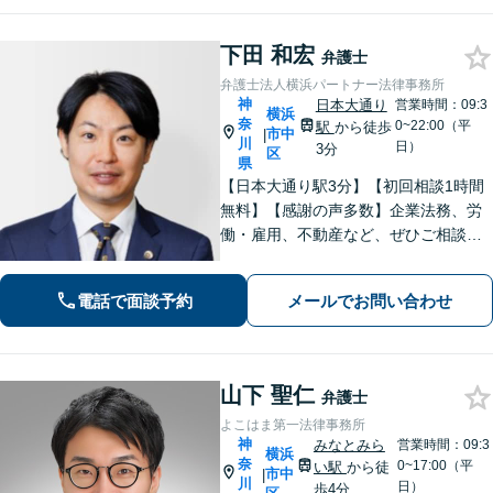
上】
下田 和宏
弁護士
弁護士法人横浜パートナー法律事務所
神
日本大通り
営業時間：09:3
横浜
奈
0~22:00（平
駅
から徒歩
市中
|
川
日）
3分
区
県
【日本大通り駅3分】【初回相談1時間
無料】【感謝の声多数】企業法務、労
働・雇用、不動産など、ぜひご相談く
ださい。迅速なレスポンスと丁寧なリ
ーガルサービスの提供を心がけており
電話で面談予約
メールでお問い合わせ
ます。お困りの場合は、ぜひご相談く
ださい。【休日・夜間面談可】【電話
相談可】
山下 聖仁
弁護士
よこはま第一法律事務所
神
みなとみら
営業時間：09:3
横浜
奈
0~17:00（平
い駅
から徒
市中
|
川
日）
歩4分