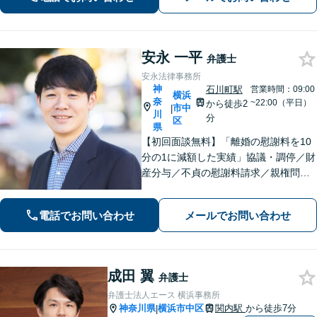
い！【分割払いOK】【初回面談60分無
料】【休日・夜間面談可】
安永 一平
弁護士
安永法律事務所
神
石川町駅
営業時間：09:00
横浜
奈
~22:00（平日）
から徒歩2
市中
|
川
分
区
県
【初回面談無料】「離婚の慰謝料を10
分の1に減額した実績」協議・調停／財
産分与／不貞の慰謝料請求／親権問題
などお任せください！「不動産オーナ
ーの顧問経験豊富」土地・建物の明渡
電話でお問い合わせ
メールでお問い合わせ
しや賃料回収など幅広くサポート【夜
間・休日面談可】【電話相談対応】
成田 翼
弁護士
弁護士法人エース 横浜事務所
神奈川県
横浜市中区
関内駅
から徒歩7分
|