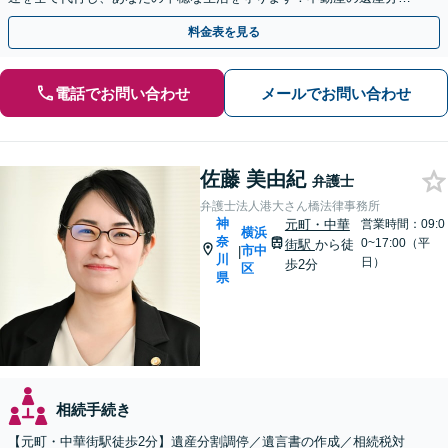
や遺留分問題も実績豊富【夜間や休日相談も対応可能】
料金表を見る
電話でお問い合わせ
メールでお問い合わせ
佐藤 美由紀
弁護士
弁護士法人港大さん橋法律事務所
神
元町・中華
営業時間：09:0
横浜
奈
0~17:00（平
街駅
から徒
市中
|
川
日）
歩2分
区
県
相続手続き
【元町・中華街駅徒歩2分】遺産分割調停／遺言書の作成／相続税対