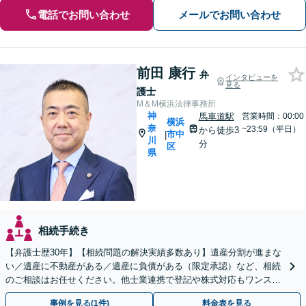
電話でお問い合わせ
メールでお問い合わせ
前田 康行
弁
インタビューを
見る
護士
M＆M横浜法律事務所
神
馬車道駅
営業時間：00:00
横浜
奈
~23:59（平日）
から徒歩3
市中
|
川
分
区
県
相続手続き
【弁護士歴30年】【相続問題の解決実績多数あり】遺産分割が進まな
い／遺産に不動産がある／遺産に負債がある（限定承認）など、相続
のご相談はお任せください。他士業連携で登記や株式対応もワンスト
ップ対応します【土日祝対応可】【関内4分】
事例を見る(1件)
料金表を見る