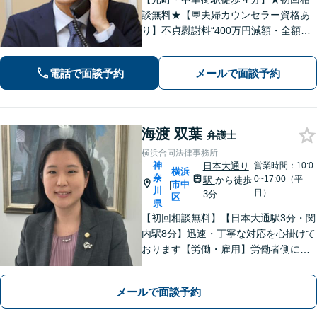
談無料★【💬夫婦カウンセラー資格あ
り】不貞慰謝料“400万円減額・全額免
除”など実績多数！法務、不動産トラブ
ルも◎【スムーズな対応】お話をじっ
電話で面談予約
メールで面談予約
くりお聞きします【LINE・メール24時
間受付中】
海渡 双葉
弁護士
横浜合同法律事務所
神
日本大通り
営業時間：10:0
横浜
奈
0~17:00（平
駅
から徒歩
市中
|
川
日）
3分
区
県
【初回相談無料】【日本大通駅3分・関
内駅8分】迅速・丁寧な対応を心掛けて
おります【労働・雇用】労働者側に特
化。泣き寝入りはせずにお気軽にご相
談を【離婚】男女ともに豊富な解決実
メールで面談予約
績！不貞慰謝料、財産分与、養育費
等、お任せください【弁護士歴10年以