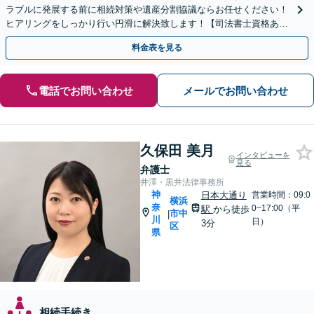
ラブルに発展する前に相続対策や遺産分割協議ならお任せください！
ヒアリングをしっかり行い円滑に解決致します！【司法書士資格あ
り】【子連れ相談可】【夜間/休日対応可】
料金表を見る
電話でお問い合わせ
メールでお問い合わせ
久保田 美月
インタビューを
見る
弁護士
井澤・黒井法律事務所
神
日本大通り
営業時間：09:0
横浜
奈
0~17:00（平
駅
から徒歩
市中
|
川
日）
3分
区
県
相続手続き