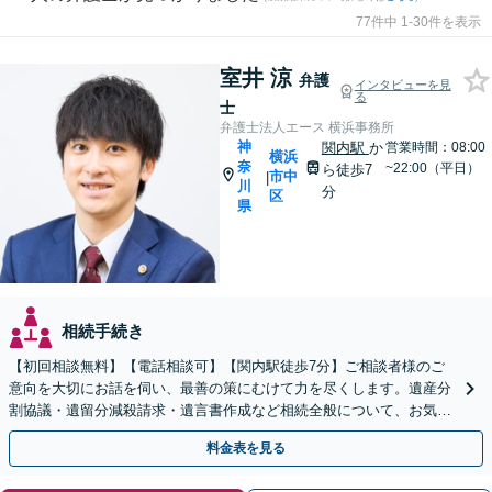
77件中 1-30件を表示
室井 涼
弁護
インタビューを見
る
士
弁護士法人エース 横浜事務所
神
関内駅
か
営業時間：08:00
横浜
奈
~22:00（平日）
ら徒歩7
市中
|
川
分
区
県
相続手続き
【初回相談無料】【電話相談可】【関内駅徒歩7分】ご相談者様のご
意向を大切にお話を伺い、最善の策にむけて力を尽くします。遺産分
割協議・遺留分減殺請求・遺言書作成など相続全般について、お気軽
にご相談ください。
料金表を見る