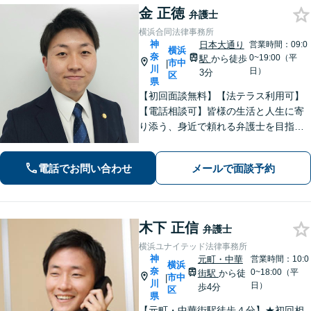
金 正徳
弁護士
横浜合同法律事務所
神
日本大通り
営業時間：09:0
横浜
奈
0~19:00（平
駅
から徒歩
市中
|
川
日）
3分
区
県
【初回面談無料】【法テラス利用可】
【電話相談可】皆様の生活と人生に寄
り添う、身近で頼れる弁護士を目指し
ます！フットワーク軽く、迅速な対応
で、皆様のご相談に応えます。離婚／
電話でお問い合わせ
メールで面談予約
債務整理／刑事事件など、お任せくだ
さい。おひとりで悩みを抱えず、まず
はご相談を！
木下 正信
弁護士
横浜ユナイテッド法律事務所
神
元町・中華
営業時間：10:0
横浜
奈
0~18:00（平
街駅
から徒
市中
|
川
日）
歩4分
区
県
【元町・中華街駅徒歩４分】★初回相