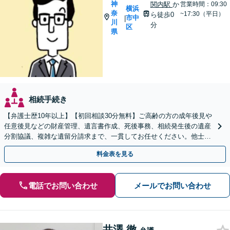
神
関内駅
か
営業時間：09:30
横浜
奈
~17:30（平日）
ら徒歩0
市中
|
川
分
区
県
相続手続き
【弁護士歴10年以上】【初回相談30分無料】ご高齢の方の成年後見や
任意後見などの財産管理、遺言書作成、死後事務、相続発生後の遺産
分割協議、複雑な遺留分請求まで、一貫してお任せください。他士業
との連携力を活かした最適解の追求【WEB面談対応】
料金表を見る
電話でお問い合わせ
メールでお問い合わせ
井澤 徹