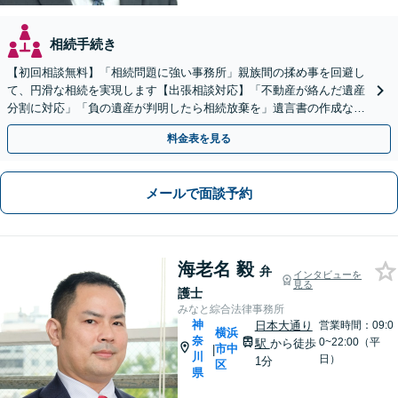
相続手続き
【初回相談無料】「相続問題に強い事務所」親族間の揉め事を回避し
て、円滑な相続を実現します【出張相談対応】「不動産が絡んだ遺産
分割に対応」「負の遺産が判明したら相続放棄を」遺言書の作成など
生前対策もお任せ【バリアフリー】【休日・夜間相談あり】
料金表を見る
メールで面談予約
海老名 毅
弁
インタビューを
見る
護士
みなと綜合法律事務所
神
日本大通り
営業時間：09:0
横浜
奈
0~22:00（平
駅
から徒歩
市中
|
川
日）
1分
区
県