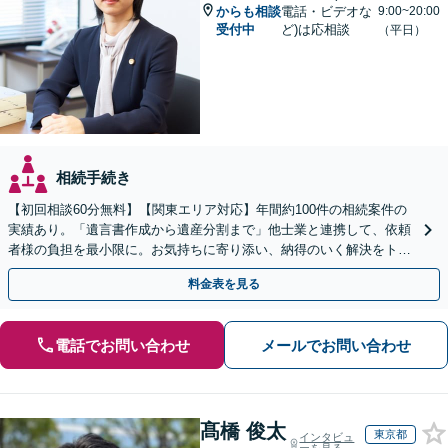
からも相談
電話・ビデオな
9:00~20:00
受付中
ど)は応相談
（平日）
相続手続き
【初回相談60分無料】【関東エリア対応】年間約100件の相続案件の
実績あり。「遺言書作成から遺産分割まで」他士業と連携して、依頼
者様の負担を最小限に。お気持ちに寄り添い、納得のいく解決をトー
タル・サポート【当日・夜間（18時まで）の相談可】
料金表を見る
電話でお問い合わせ
メールでお問い合わせ
髙橋 俊太
東京都
インタビュ