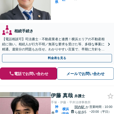
県
相続手続き
【電話相談可】司法書士・不動産業者と連携！横浜エリアの不動産相
続に強い。相続人が行方不明／無茶な要求を受けた等、多様な事案に
精通。遺留分の問題もお任せ。わかりやすい言葉で、早期に方針をお
伝えします【馬車道駅2分】【完全個室】
料金表を見る
電話でお問い合わせ
メールでお問い合わせ
伊藤 真哉
弁護士
手塚・伊藤・平井法律事務所
神
関内駅
か
営業時間：10:00
横浜
奈
~20:00（平日）
ら徒歩5
市中
|