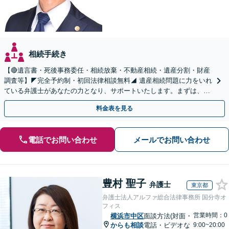
相続手続き
【🔴遺言書・死後事務委任・相続放棄・不動産相続・遺産分割・財産
調査等】◤完全予約制・初回法律相談無料◢ 遺産相続問題に力をいれ
ている弁護士があなたの力となり、サポートいたします。まずは、お
気軽にお問い合わせください。
料金表を見る
電話でお問い合わせ
メールでお問い合わせ
豊村 聖子
弁護士
東京都
弁護士法人アルファ総合法律事務所 国分寺オ
フィス
営業時間：0
横浜市中区
面談方法(対面・
からも相談
電話・ビデオな
9:00~20:00