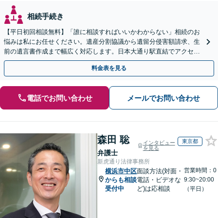
相続手続き
【平日初回相談無料】「誰に相談すればいいかわからない」相続のお
悩みは私にお任せください。遺産分割協議から遺留分侵害額請求、生
前の遺言書作成まで幅広く対応します。日本大通り駅直結でアクセス
良好。まずはご相談を。
料金表を見る
電話でお問い合わせ
メールでお問い合わせ
森田 聡
東京都
インタビュー
を見る
弁護士
新虎通り法律事務所
営業時間：0
横浜市中区
面談方法(対面・
からも相談
電話・ビデオな
9:30~20:00
受付中
ど)は応相談
（平日）