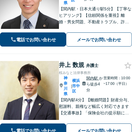
区
県
【関内駅・日本大通り駅5分】【丁寧な
ヒアリング】【信頼関係を重視】離
婚・男女問題、不動産トラブル、詐
欺・消費者問題など、幅広く対応して
います。ご依頼者が抱えている不安や
電話でお問い合わせ
メールでお問い合わせ
悩みにしっかり寄り添い、最善の解決
策を一緒に考えていきます。ぜひご相
談ください。
井上 数規
弁護士
桜みなと法律事務所
神
関内駅
か
営業時間：10:00
横浜
奈
~17:00（平日）
ら徒歩4
市中
|
川
分
区
県
【関内駅4分】【離婚問題】財産分与、
慰謝料、親権など幅広く対応できます
【交通事故】「保険会社の提示額に納
得できない」「治療が打ち切られてし
まい困惑している」などご相談くださ
電話でお問い合わせ
メールでお問い合わせ