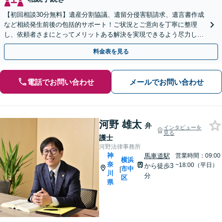
【初回相談30分無料】遺産分割協議、遺留分侵害額請求、遺言書作成
など相続発生前後の包括的サポート！ご状況とご意向を丁寧に整理
し、依頼者さまにとってメリットある解決を実現できるよう尽力しま
す【休日・夜間相談対応（要予約）】【日本大通り駅3分】
料金表を見る
電話でお問い合わせ
メールでお問い合わせ
河野 雄太
弁
インタビューを
見る
護士
河野法律事務所
神
馬車道駅
営業時間：09:00
横浜
奈
~18:00（平日）
から徒歩3
市中
|
川
分
区
県