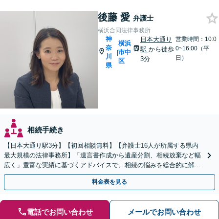
後藤 愛
弁護士
横浜合同法律事務所
神
日本大通り
営業時間：10:0
横浜
奈
0~16:00（平
駅
から徒歩
市中
|
川
日）
3分
区
県
相続手続き
【日本大通り駅3分】【初回相談無料】【弁護士16人が所属する県内
最大規模の法律事務所】「遺言書作成から遺産分割、相続放棄など幅
広く」豊富な実績に基づくアドバイスで、相続の悩みを総合的に解決
へ導く「相続登記義務化に対応」【WEB面談対応】
料金表を見る
電話でお問い合わせ
メールでお問い合わせ