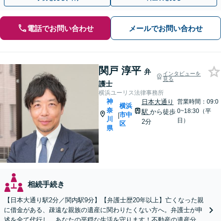
電話でお問い合わせ
メールでお問い合わせ
関戸 淳平
弁
インタビューを
見る
護士
横浜ユーリス法律事務所
神
日本大通り
営業時間：09:0
横浜
奈
0~18:30（平
駅
から徒歩
市中
|
川
日）
2分
区
県
相続手続き
【日本大通り駅2分／関内駅9分】【弁護士歴20年以上】亡くなった親
に借金がある、疎遠な親族の遺産に関わりたくない方へ。弁護士が申
述を全て代行し、あなたの平穏な生活を守ります！不動産の遺産分割