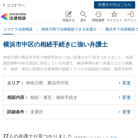
弁護士の方はこちら
ココナラへ
投稿する
探す
閲覧履歴
マイリスト
ログイン
ココナラ法律相談
神奈川県で法律相談できる弁護士
横浜市で法律相談
横浜市中区の相続手続きに強い弁護士
神奈川県の横浜市中区で相続手続きに強い弁護士が77名見つかりました。初回
面談無料や休日面談に対応している弁護士、解決事例を持つ弁護士なども掲載
中。相続・遺言に関係する家族間の相続トラブルや認知症の相続、遺産分割等
の細かな分野での絞り込み検索もでき便利です。特に弁護士法人エース 横浜事
務所の室井 涼弁護士や河野法律事務所の保科 綾弁護士、横浜合同法律事務所の
エリア
神奈川県、横浜市中区
変更
清水 俊弁護士のプロフィール情報や弁護士費用、強みなどが注目されていま
す。『横浜市中区で土日や夜間に発生した相続手続きのトラブルを今すぐに弁
相談内容
相続・遺言、相続手続き
変更
護士に相談したい』『相続手続きのトラブル解決の実績豊富な近くの弁護士を
検索したい』『初回相談無料で相続手続きを法律相談できる横浜市中区内の弁
護士に相談予約したい』などでお困りの相談者さんにおすすめです。
詳細条件
未選択
変更
77
人の弁護士が見つかりました
(検索結果について詳しくは
こちら
)