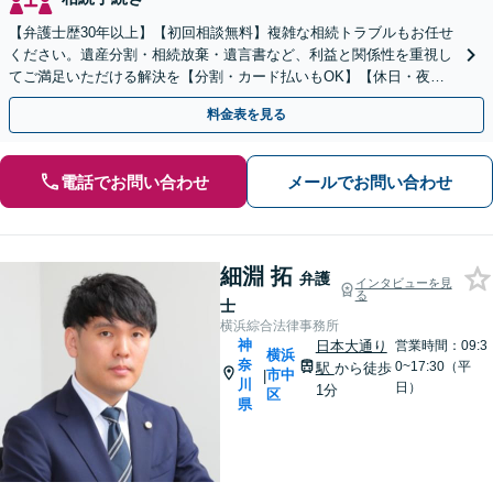
【弁護士歴30年以上】【初回相談無料】複雑な相続トラブルもお任せ
ください。遺産分割・相続放棄・遺言書など、利益と関係性を重視し
てご満足いただける解決を【分割・カード払いもOK】【休日・夜間
面談可】【電話・メール・ビデオ面談可】【関内駅4分】
料金表を見る
電話でお問い合わせ
メールでお問い合わせ
細淵 拓
弁護
インタビューを見
る
士
横浜綜合法律事務所
神
日本大通り
営業時間：09:3
横浜
奈
0~17:30（平
駅
から徒歩
市中
|
川
日）
1分
区
県