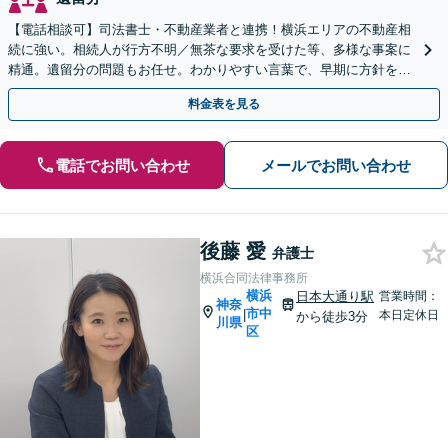
【電話相談可】司法書士・不動産業者と連携！横浜エリアの不動産相
続に強い。相続人が行方不明／無茶な要求を受けた等、多様な事案に
精通。遺留分の問題もお任せ。わかりやすい言葉で、早期に方針をお
伝えします【馬車道駅2分】【完全個室】
料金表を見る
電話でお問い合わせ
メールでお問い合わせ
後藤 愛
弁護士
横浜合同法律事務所
横浜
日本大通り駅
営業時間：
神奈
市中
|
本日定休日
から徒歩3分
川県
区