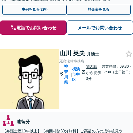
事例を見る(2件)
料金表を見る
電話でお問い合わせ
メールでお問い合わせ
山川 英夫
弁護士
延命法律事務所
神
関内駅
営業時間：09:30~
横浜
奈
17:30（土日祝日）
から徒歩
市中
|
川
0分
区
県
遺留分
【弁護士歴10年以上】【初回相談30分無料】ご高齢の方の成年後見や