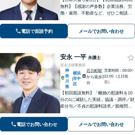
無料】【感謝の声多数】企業法務、労
働・雇用、不動産など、ぜひご相談く
ださい。迅速なレスポンスと丁寧なリ
ーガルサービスの提供を心がけており
電話で面談予約
メールでお問い合わせ
ます。お困りの場合は、ぜひご相談く
ださい。【休日・夜間面談可】【電話
相談可】
安永 一平
弁護士
安永法律事務所
神
石川町駅
営業時間：09:00~
横浜
奈
22:00（土日祝
から徒歩2
市中
|
川
日）
分
区
県
【初回面談無料】「離婚の慰謝料を10
分の1に減額した実績」協議・調停／財
産分与／不貞の慰謝料請求／親権問題
などお任せください！「不動産オーナ
ーの顧問経験豊富」土地・建物の明渡
電話でお問い合わせ
メールでお問い合わせ
しや賃料回収など幅広くサポート【夜
間・休日面談可】【電話相談対応】