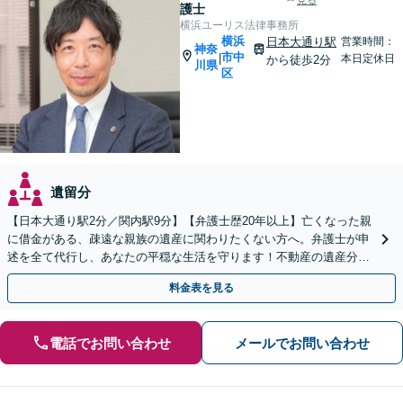
見る
護士
横浜ユーリス法律事務所
横浜
日本大通り駅
営業時間：
神奈
市中
|
本日定休日
から徒歩2分
川県
区
遺留分
【日本大通り駅2分／関内駅9分】【弁護士歴20年以上】亡くなった親
に借金がある、疎遠な親族の遺産に関わりたくない方へ。弁護士が申
述を全て代行し、あなたの平穏な生活を守ります！不動産の遺産分割
や遺留分問題も実績豊富【夜間や休日相談も対応可能】
料金表を見る
電話でお問い合わせ
メールでお問い合わせ