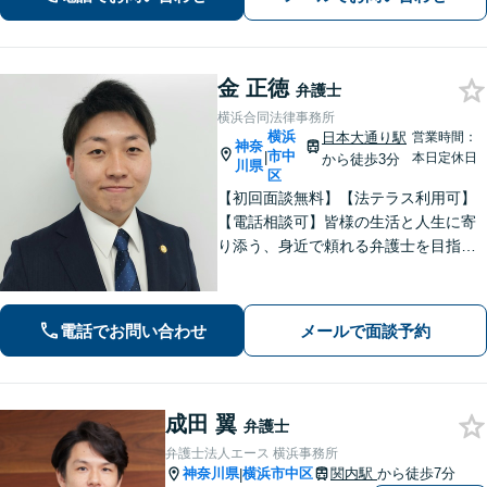
料】【休日・夜間面談可】
金 正徳
弁護士
横浜合同法律事務所
横浜
日本大通り駅
営業時間：
神奈
市中
|
本日定休日
から徒歩3分
川県
区
【初回面談無料】【法テラス利用可】
【電話相談可】皆様の生活と人生に寄
り添う、身近で頼れる弁護士を目指し
ます！フットワーク軽く、迅速な対応
で、皆様のご相談に応えます。離婚／
債務整理／刑事事件など、お任せくだ
電話でお問い合わせ
メールで面談予約
さい。おひとりで悩みを抱えず、まず
はご相談を！
成田 翼
弁護士
弁護士法人エース 横浜事務所
神奈川県
横浜市中区
関内駅
から徒歩7分
|