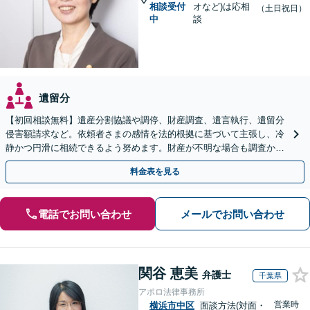
相談受付
オなど)は応相
（土日祝日）
中
談
遺留分
【初回相談無料】遺産分割協議や調停、財産調査、遺言執行、遺留分
侵害額請求など。依頼者さまの感情を法的根拠に基づいて主張し、冷
静かつ円滑に相続できるよう努めます。財産が不明な場合も調査から
対応します。
料金表を見る
電話でお問い合わせ
メールでお問い合わせ
関谷 恵美
弁護士
千葉県
アポロ法律事務所
営業時
横浜市中区
面談方法(対面・