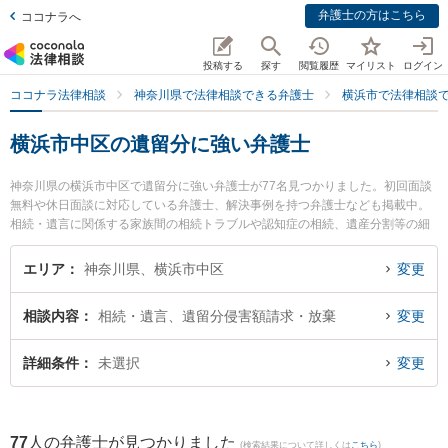
弁護士の方はこちら
ココナラへ
投稿する
探す
閲覧履歴
マイリスト
ログイン
ココナラ法律相談
神奈川県で法律相談できる弁護士
横浜市で法律相談
横浜市中区の遺留分に強い弁護士
神奈川県の横浜市中区で遺留分に強い弁護士が77名見つかりました。初回面談
無料や休日面談に対応している弁護士、解決事例を持つ弁護士なども掲載中。
相続・遺言に関係する家族間の相続トラブルや認知症の相続、遺産分割等の細
かな分野での絞り込み検索もでき便利です。特にまごめ法律事務所の馬込 竜彦
弁護士や弁護士法人港大さん橋法律事務所の佐藤 美由紀弁護士、植田法律事務
エリア
神奈川県、横浜市中区
変更
所の植田 薫弁護士のプロフィール情報や弁護士費用、強みなどが注目されてい
ます。『横浜市中区で土日や夜間に発生した遺留分のトラブルを今すぐに弁護
相談内容
相続・遺言、遺留分侵害額請求・放棄
変更
士に相談したい』『遺留分のトラブル解決の実績豊富な近くの弁護士を検索し
たい』『初回相談無料で遺留分を法律相談できる横浜市中区内の弁護士に相談
予約したい』などでお困りの相談者さんにおすすめです。
詳細条件
未選択
変更
77
人の弁護士が見つかりました
(検索結果について詳しくは
こちら
)