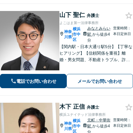
山下 聖仁
弁護士
よこはま第一法律事務所
みなとみらい
営業時間：
横浜
神奈
本日定休日
市中
駅
から徒歩4
|
川県
区
分
【関内駅・日本大通り駅5分】【丁寧な
ヒアリング】【信頼関係を重視】離
婚・男女問題、不動産トラブル、詐
欺・消費者問題など、幅広く対応して
います。ご依頼者が抱えている不安や
悩みにしっかり寄り添い、最善の解決
電話でお問い合わせ
メールでお問い合わせ
策を一緒に考えていきます。ぜひご相
談ください。
木下 正信
弁護士
横浜ユナイテッド法律事務所
元町・中華街
営業時間：
横浜
神奈
本日定休日
市中
駅
から徒歩4
|
川県
区
分