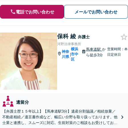
電話でお問い合わせ
メールでお問い合わせ
保科 綾
弁護士
河野法律事務所
横浜
馬車道駅
か
営業時間：本
神奈
市中
|
日定休日
ら徒歩3分
川県
区
遺留分
【弁護士歴１５年以上】【馬車道駅3分】遺産分割協議／相続放棄／
不動産相続／遺言書作成など、幅広い分野を取り扱っております。他
士業と連携し、スムーズに対応。生前対策のご相談もお受けしており