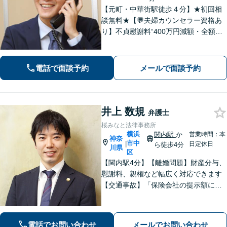
【元町・中華街駅徒歩４分】★初回相
談無料★【💬夫婦カウンセラー資格あ
り】不貞慰謝料“400万円減額・全額免
除”など実績多数！法務、不動産トラブ
ルも◎【スムーズな対応】お話をじっ
くりお聞きします【LINE・メール24時
電話で面談予約
メールで面談予約
間受付中】
井上 数規
弁護士
桜みなと法律事務所
横浜
関内駅
か
営業時間：本
神奈
市中
|
日定休日
ら徒歩4分
川県
区
【関内駅4分】【離婚問題】財産分与、
慰謝料、親権など幅広く対応できます
【交通事故】「保険会社の提示額に納
得できない」「治療が打ち切られてし
まい困惑している」などご相談くださ
い！【分割払いOK】【初回面談60分無
電話でお問い合わせ
メールでお問い合わせ