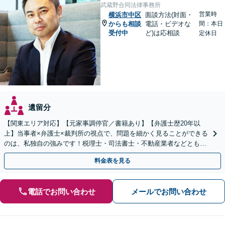
武蔵野合同法律事務所
営業時
横浜市中区
面談方法(対面・
からも相談
電話・ビデオな
間：本日
受付中
ど)は応相談
定休日
遺留分
【関東エリア対応】【元家事調停官／書籍あり】【弁護士歴20年以
上】当事者×弁護士×裁判所の視点で、問題を細かく見ることができる
のは、私独自の強みです！税理士・司法書士・不動産業者などとも連
携。地元密着で、親切＆丁寧にお悩みに寄り添います。
料金表を見る
電話でお問い合わせ
メールでお問い合わせ