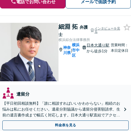
電話でお問い合わせ
メールで面談予約
細淵 拓
弁護
インタビューを見
る
士
横浜綜合法律事務所
横浜
日本大通り駅
営業時間：
神奈
市中
|
本日定休日
から徒歩1分
川県
区
遺留分
【平日初回相談無料】「誰に相談すればいいかわからない」相続のお
悩みは私にお任せください。遺産分割協議から遺留分侵害額請求、生
前の遺言書作成まで幅広く対応します。日本大通り駅直結でアクセス
良好。まずはご相談を。
料金表を見る