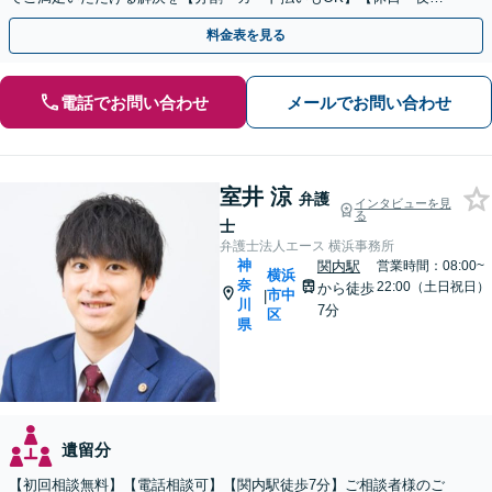
面談可】【電話・メール・ビデオ面談可】【関内駅4分】
料金表を見る
電話でお問い合わせ
メールでお問い合わせ
室井 涼
弁護
インタビューを見
る
士
弁護士法人エース 横浜事務所
神
関内駅
営業時間：08:00~
横浜
奈
22:00（土日祝日）
から徒歩
市中
|
川
7分
区
県
遺留分
【初回相談無料】【電話相談可】【関内駅徒歩7分】ご相談者様のご