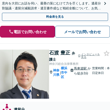
意向を大切にお話を伺い、最善の策にむけて力を尽くします。遺産分
割協議・遺留分減殺請求・遺言書作成など相続全般について、お気軽
にご相談ください。
料金表を見る
電話でお問い合わせ
メールでお問い合わせ
石渡 豊正
弁
インタビューを
見る
護士
神奈川総合法律事務所
横浜
馬車道駅
か
営業時間：本
神奈
市中
|
日定休日
ら徒歩3分
川県
区
遺留分