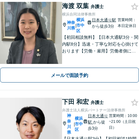
海渡 双葉
弁護士
横浜合同法律事務所
横浜
日本大通り駅
営業時間：
神奈
市中
|
本日定休日
から徒歩3分
川県
区
【初回相談無料】【日本大通駅3分・関
内駅8分】迅速・丁寧な対応を心掛けて
おります【労働・雇用】労働者側に特
化。泣き寝入りはせずにお気軽にご相
談を【離婚】男女ともに豊富な解決実
績！不貞慰謝料、財産分与、養育費
メールで面談予約
等、お任せください【弁護士歴10年以
上】
下田 和宏
弁護士
弁護士法人横浜パートナー法律事務所
神
日本大通り
営業時間：10:00
横浜
奈
~21:00（土日祝
駅
から徒
市中
|
川
日）
歩3分
区
県
【日本大通り駅3分】【初回相談1時間