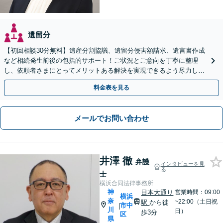
遺留分
【初回相談30分無料】遺産分割協議、遺留分侵害額請求、遺言書作成
など相続発生前後の包括的サポート！ご状況とご意向を丁寧に整理
し、依頼者さまにとってメリットある解決を実現できるよう尽力しま
す【休日・夜間相談対応（要予約）】【日本大通り駅3分】
料金表を見る
メールでお問い合わせ
井澤 徹
弁護
インタビューを見
る
士
横浜合同法律事務所
神
日本大通り
営業時間：09:00
横浜
奈
~22:00（土日祝
駅
から徒
市中
|
川
日）
歩3分
区
県