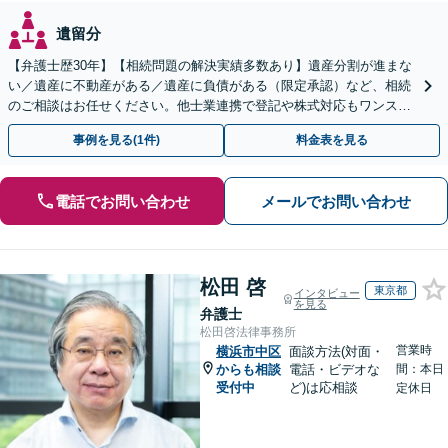
遺留分
【弁護士歴30年】【相続問題の解決実績多数あり】遺産分割が進まな
い／遺産に不動産がある／遺産に負債がある（限定承認）など、相続
のご相談はお任せください。他士業連携で登記や株式対応もワンスト
ップ対応します【土日祝対応可】【関内4分】
事例を見る(1件)
料金表を見る
電話でお問い合わせ
メールでお問い合わせ
松田 啓
東京都
インタビュー
を見る
弁護士
松田啓法律事務所
営業時
横浜市中区
面談方法(対面・
からも相談
電話・ビデオな
間：本日
受付中
ど)は応相談
定休日