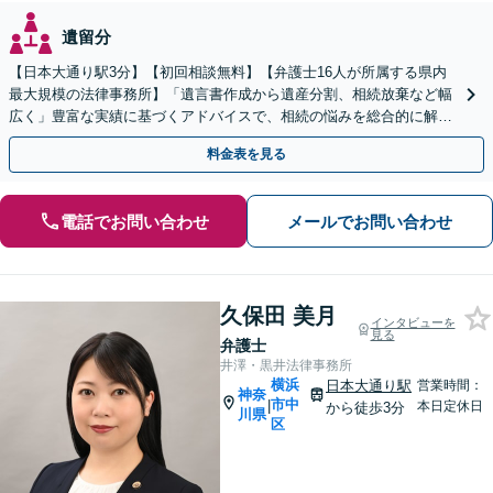
遺留分
【日本大通り駅3分】【初回相談無料】【弁護士16人が所属する県内
最大規模の法律事務所】「遺言書作成から遺産分割、相続放棄など幅
広く」豊富な実績に基づくアドバイスで、相続の悩みを総合的に解決
へ導く「相続登記義務化に対応」【WEB面談対応】
料金表を見る
電話でお問い合わせ
メールでお問い合わせ
久保田 美月
インタビューを
見る
弁護士
井澤・黒井法律事務所
横浜
日本大通り駅
営業時間：
神奈
市中
|
本日定休日
から徒歩3分
川県
区