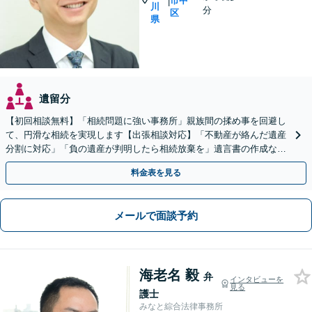
市中
|
川
分
区
県
遺留分
【初回相談無料】「相続問題に強い事務所」親族間の揉め事を回避し
て、円滑な相続を実現します【出張相談対応】「不動産が絡んだ遺産
分割に対応」「負の遺産が判明したら相続放棄を」遺言書の作成など
生前対策もお任せ【バリアフリー】【休日・夜間相談あり】
料金表を見る
メールで面談予約
海老名 毅
弁
インタビューを
見る
護士
みなと綜合法律事務所