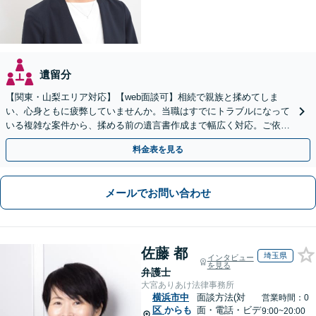
遺留分
【関東・山梨エリア対応】【web面談可】相続で親族と揉めてしま
い、心身ともに疲弊していませんか。当職はすでにトラブルになって
いる複雑な案件から、揉める前の遺言書作成まで幅広く対応。ご依頼
者様の心に最後まで寄り添います。【休日面談可】
料金表を見る
メールでお問い合わせ
佐藤 都
埼玉県
インタビュー
を見る
弁護士
大宮ありあけ法律事務所
横浜市中
面談方法(対
営業時間：0
区
からも
面・電話・ビデ
9:00~20:00