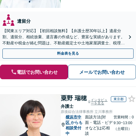
遺留分
【関東エリア対応】【初回相談無料】【弁護士歴30年以上】遺産分
割、遺留分、相続放棄、遺言書の作成など、豊富な実績があります。
不動産や税金が絡む問題は、不動産鑑定士や土地家屋調査士、税理士
と提携【事前予約で、休日・夜間面談可】【WEB面談可】
料金表を見る
電話でお問い合わせ
メールでお問い合わせ
粟野 瑞穂
東京都
インタビュ
ーを見る
弁護士
原後綜合法律事務所 立川事務所
横浜市中
面談方法(対
営業時間：0
区
からも
面・電話・ビデ
9:30~13:00
相談受付
オなど)は応相
（土曜日）
中
談