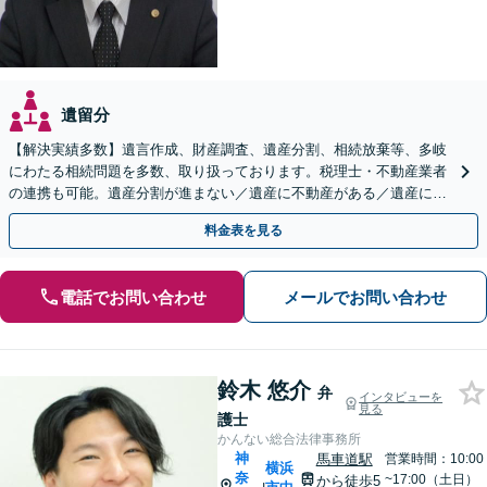
遺留分
【解決実績多数】遺言作成、財産調査、遺産分割、相続放棄等、多岐
にわたる相続問題を多数、取り扱っております。税理士・不動産業者
の連携も可能。遺産分割が進まない／遺産に不動産がある／遺産に負
債がある（限定承認）等、相続のご相談はお任せください。
料金表を見る
電話でお問い合わせ
メールでお問い合わせ
鈴木 悠介
弁
インタビューを
見る
護士
かんない総合法律事務所
神
馬車道駅
営業時間：10:00
横浜
奈
~17:00（土日）
から徒歩5