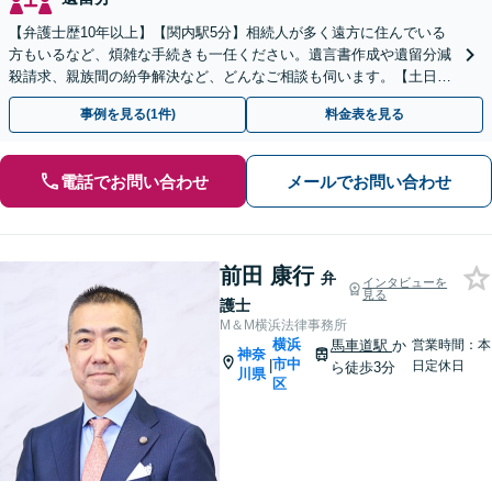
【弁護士歴10年以上】【関内駅5分】相続人が多く遠方に住んでいる
方もいるなど、煩雑な手続きも一任ください。遺言書作成や遺留分減
殺請求、親族間の紛争解決など、どんなご相談も伺います。【土日対
応可能】【子連れ相談可】
事例を見る(1件)
料金表を見る
電話でお問い合わせ
メールでお問い合わせ
前田 康行
弁
インタビューを
見る
護士
M＆M横浜法律事務所
横浜
馬車道駅
か
営業時間：本
神奈
市中
|
日定休日
ら徒歩3分
川県
区