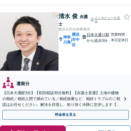
清水 俊
弁護
インタビューを見
る
士
横浜合同法律事務所
横浜
日本大通り駅
営業時間：
神奈
市中
|
本日定休日
から徒歩3分
川県
区
遺留分
【日本大通駅3分】【初回相談30分無料】【弁護士直通】土地や建物
の相続／相続人間で揉めている／相続放棄など、相続トラブルのご相
談はお任せください。解決を目指し、粘り強く冷静に交渉します【当
日・夜間・土日相談可】遺言書作成もお任せください
料金表を見る