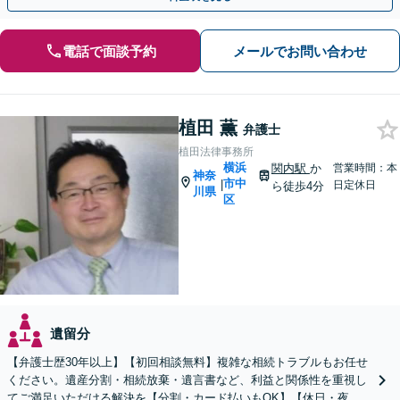
電話で面談予約
メールでお問い合わせ
植田 薫
弁護士
植田法律事務所
横浜
関内駅
か
営業時間：本
神奈
市中
|
日定休日
ら徒歩4分
川県
区
遺留分
【弁護士歴30年以上】【初回相談無料】複雑な相続トラブルもお任せ
ください。遺産分割・相続放棄・遺言書など、利益と関係性を重視し
てご満足いただける解決を【分割・カード払いもOK】【休日・夜間