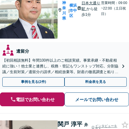
神
日本大通り
営業時間：09:00
横浜
奈
~22:00（土日祝
駅
から徒
市中
|
川
日）
歩1分
区
県
遺留分
【初回相談無料】年間100件以上のご相談実績。事業承継・不動産相
続に強い！他士業と連携し、税務・登記もワンストップ対応。分割協
議／生前対策／遺留分の請求／相続放棄等。財産の徹底調査と粘り強
い交渉により、最善の解決へ【日本大通り駅2分】
事例を見る(2件)
料金表を見る
電話でお問い合わせ
メールでお問い合わせ
関戸 淳平
弁
インタビューを