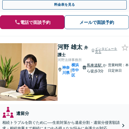
ます。【Web相談可】
料金表を見る
電話で面談予約
メールで面談予約
河野 雄太
弁
インタビューを
見る
護士
河野法律事務所
横浜
馬車道駅
か
営業時間：本
神奈
市中
|
日定休日
ら徒歩3分
川県
区
遺留分
相続トラブルを防ぐために──生前対策から遺産分割・遺留分侵害額請
求・相続放棄まで相続にまつわる様々なお悩みに弁護士が対応