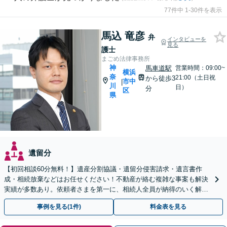
77件中 1-30件を表示
馬込 竜彦
弁
インタビューを
見る
護士
まごめ法律事務所
神
馬車道駅
営業時間：09:00~
横浜
奈
21:00（土日祝
から徒歩3
市中
|
川
日）
分
区
県
遺留分
【初回相談60分無料！】遺産分割協議・遺留分侵害請求・遺言書作
成・相続放棄などはお任せください！不動産が絡む複雑な事案も解決
実績が多数あり。依頼者さまを第一に、相続人全員が納得のいく解決
を目指します【馬車道駅3分】
事例を見る(1件)
料金表を見る