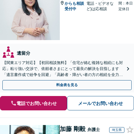
からも相談
電話・ビデオな
間：本日
受付中
ど)は応相談
定休日
遺留分
【関東エリア対応】【初回相談無料】「住宅が絡む複雑な相続にも対
応」粘り強い交渉で、依頼者さまにとって最良の解決を目指します
「遺言書作成で紛争を回避」「高齢者・障がい者の方の相続を全力サ
ポート」【全国出張】【完全個室制】【バリアフリー対応】
料金表を見る
電話でお問い合わせ
メールでお問い合わせ
加藤 剛毅
弁護士
埼玉県