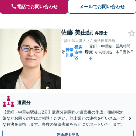
電話でお問い合わせ
メールでお問い合わせ
佐藤 美由紀
弁護士
弁護士法人港大さん橋法律事務所
元町・中華街
営業時間：
横浜
神奈
本日定休日
市中
駅
から徒歩2
|
川県
区
分
遺留分
【元町・中華街駅徒歩2分】遺産分割調停／遺言書の作成／相続税対
策などお困りの方はご相談ください。他士業との連携を行いスムーズ
な解決を目指します。多数の解決実績をもとにサポートいたします。
料金表を見る