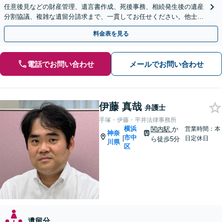
任意後見などの財産管理、遺言書作成、死後事務、相続発生後の遺産
分割協議、複雑な遺留分請求まで、一貫してお任せください。他士業
との連携力を活かした最適解の追求【WEB面談対応】
料金表を見る
電話でお問い合わせ
メールでお問い合わせ
伊藤 真哉
弁護士
手塚・伊藤・平井法律事務所
横浜
関内駅
か
営業時間：本
神奈
市中
|
日定休日
ら徒歩5分
川県
区
遺留分