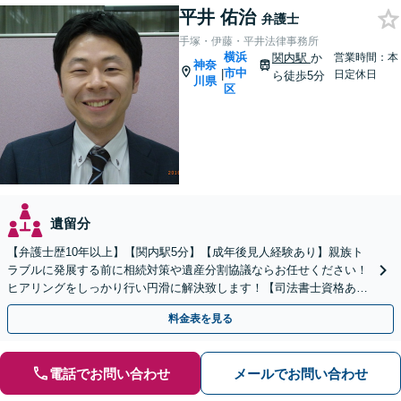
平井 佑治
弁護士
手塚・伊藤・平井法律事務所
横浜
関内駅
か
営業時間：本
神奈
市中
|
日定休日
ら徒歩5分
川県
区
遺留分
【弁護士歴10年以上】【関内駅5分】【成年後見人経験あり】親族ト
ラブルに発展する前に相続対策や遺産分割協議ならお任せください！
ヒアリングをしっかり行い円滑に解決致します！【司法書士資格あ
り】【子連れ相談可】【夜間/休日対応可】
料金表を見る
電話でお問い合わせ
メールでお問い合わせ