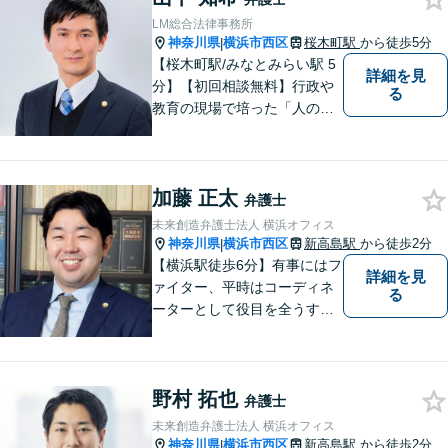
LM総合法律事務所
神奈川県
横浜市西区
桜木町駅
から徒歩5分
|
【桜木町駅/みなとみらい駅 5
詳細を見
分】【初回相談無料】行政や
る
教育の現場で培った「人の話
に丁寧に耳を傾ける姿勢」を
大切にしています。どんな小
さなことでも安心してお話し
加藤 正太
ください。「相談してよかっ
弁護士
た」と思える解決を共に目指
未来創造弁護士法人 横浜オフィス
します。
神奈川県
横浜市西区
新高島駅
から徒歩2分
|
【横浜駅徒歩6分】有事にはフ
詳細を見
ァイター、平時はコーディネ
る
ーターとして役目を全うする
弁護士。行政事件も得意な弁
護士です。どんな難しい案件
でも依頼者の方の利益を尊重
野村 拓也
します。【独占禁止法・下請
弁護士
法の著書執筆】
未来創造弁護士法人 横浜オフィス
神奈川県
横浜市西区
新高島駅
から徒歩2分
|