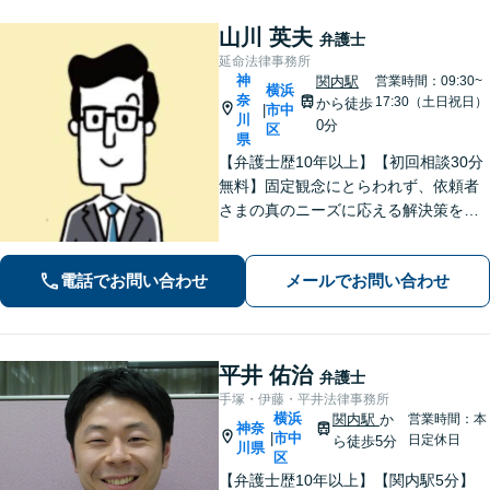
山川 英夫
弁護士
延命法律事務所
神
関内駅
営業時間：09:30~
横浜
奈
17:30（土日祝日）
から徒歩
市中
|
川
0分
区
県
【弁護士歴10年以上】【初回相談30分
無料】固定観念にとらわれず、依頼者
さまの真のニーズに応える解決策を導
きます！不動産会社の顧問経験や、他
士業との連携で不動産トラブルや相続
電話でお問い合わせ
メールでお問い合わせ
問題にワンストップの対応も可能【WE
B面談対応】【関内駅3分】
平井 佑治
弁護士
手塚・伊藤・平井法律事務所
横浜
関内駅
か
営業時間：本
神奈
市中
|
日定休日
ら徒歩5分
川県
区
【弁護士歴10年以上】【関内駅5分】