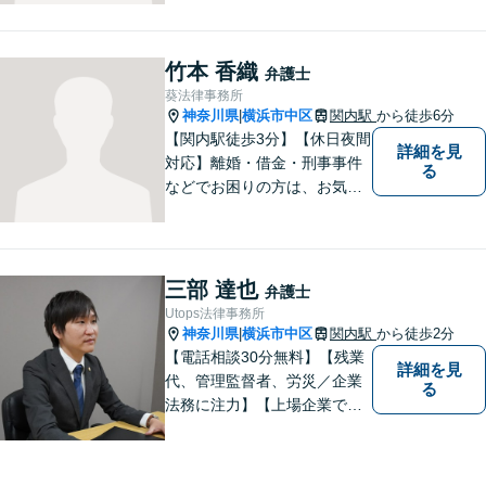
竹本 香織
弁護士
葵法律事務所
神奈川県
横浜市中区
関内駅
から徒歩6分
|
【関内駅徒歩3分】【休日夜間
詳細を見
対応】離婚・借金・刑事事件
る
などでお困りの方は、お気軽
にご相談ください。将来を見
据えた解決方法をご提案いた
します。
三部 達也
弁護士
Utops法律事務所
神奈川県
横浜市中区
関内駅
から徒歩2分
|
【電話相談30分無料】【残業
詳細を見
代、管理監督者、労災／企業
る
法務に注力】【上場企業で社
内弁護士を経験】経済産業省
へ出向していた弁護士を含む3
名の協力体制で多角的にサポ