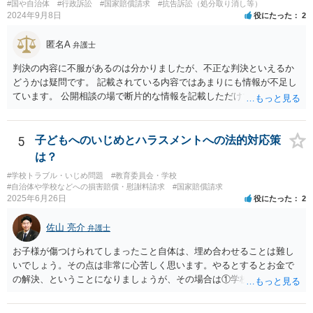
#国や自治体
#行政訴訟
#国家賠償請求
#抗告訴訟（処分取り消し等）
2024年9月8日
役にたった
2
匿名A
弁護士
判決の内容に不服があるのは分かりましたが、不正な判決といえるか
どうかは疑問です。 記載されている内容ではあまりにも情報が不足し
ています。 公開相談の場で断片的な情報を記載しただけでは判断が難
しいため、事件の記録一式をもって弁護士に相談に行くべきかと思い
ます。
5
子どもへのいじめとハラスメントへの法的対応策
は？
#学校トラブル・いじめ問題
#教育委員会・学校
#自治体や学校などへの損害賠償・慰謝料請求
#国家賠償請求
2025年6月26日
役にたった
2
佐山 亮介
弁護士
お子様が傷つけられてしまったこと自体は、埋め合わせることは難し
いでしょう。その点は非常に心苦しく思います。やるとするとお金で
の解決、ということになりましょうが、その場合は①学校側のいじ
め・ハラスメント認定を材料に問題のクラスメイトの親に損害賠償請
求をすること、②学校が公立学校ならば自治体に対する国家賠償請求