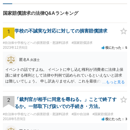
ート！メーカー・建築・教育
など幅広い業種への対応実績
国家賠償請求の法律Q&Aランキング
あり！
1
学校の不誠実な対応に対しての損害賠償請求
#自治体や学校などへの損害賠償・慰謝料請求
#国家賠償請求
2023年12月6日
役にたった
5
匿名A
弁護士
イベントの話ですよね。 イベントに申し込む権利が消費者に法律上保
護に値する権利として法律や判例で認められているといえないと請求
は難しいでしょう。 申し訳ありませんが、これを最後の返信としま
す。
2
「裁判官が相手に同意を尋ねる。」ことで終了す
るか。一部取下げ扱いでの手続き・方法。
#自治体や学校などへの損害賠償・慰謝料請求
#国や自治体
#国家賠償請求
2018年5月9日
役にたった
3