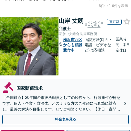
6件中 1-6件を表示
山岸 丈朗
東京都
インタビュ
ーを見る
弁護士
東京中央総合法律事務所
営業時
横浜市西区
面談方法(対面・
からも相談
電話・ビデオな
間：本日
受付中
ど)は応相談
定休日
国家賠償請求
【全国対応】20年間の市役所職員としての経験から、行政事件が得意
です。個人・企業・自治体、どのような方のご依頼にも真摯に対応
し、最善の解決を目指します。ぜひご相談ください。【休日・夜間相
談可】【ビデオ面談可】【銀座駅1分】
料金表を見る