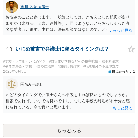
藤川 久昭
弁護士
お悩みのことと存じます。一般論としては、きちんとした根拠があり
ますが（比較法、文言、趣旨等）、同じようなことをおっしゃった有
名な学者もいます。本件は、法律相談ではないので、どうしてもお知
りになりたいのならば、この手の問題に精通した弁護士等に、ネット
ではなく直接教授をうけるのが良いと思われます。
10
いじめ被害で弁護士に頼るタイミングは？
#学校トラブル・いじめ問題
#自治体や学校などへの損害賠償・慰謝料請求
#教育委員会・学校
#国や自治体
#国家賠償請求
#行政処分の不服申立て
2025年6月5日
役にたった
1
匿名A
弁護士
＞どのタイミングで弁護士さんへ相談をすれば良いものでしょうか。
相談であれば、いつでも良いですし、むしろ学校の対応が不十分と感
じられている、今で良いと思います。
もっとみる