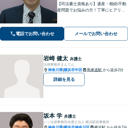
【司法書士資格あり】遺産・相続/不動
産問題でお悩みの方！丁寧にヒアリン
グ！最適なプランをご提案致します！
【関内駅徒歩5分】【初回面談無料】
【夜間/休日対応可能】
電話でお問い合わせ
メールでお問い合わせ
岩崎 健太
弁護士
法律事務所まんてん
神奈川県
横浜市中区
馬車道駅
から徒歩2分
|
詳細を見る
坂本 学
弁護士
ジン法律事務所弁護士法人 横浜駅前事務所
神奈川県
横浜市神奈川区
横浜駅
から徒歩7分
|