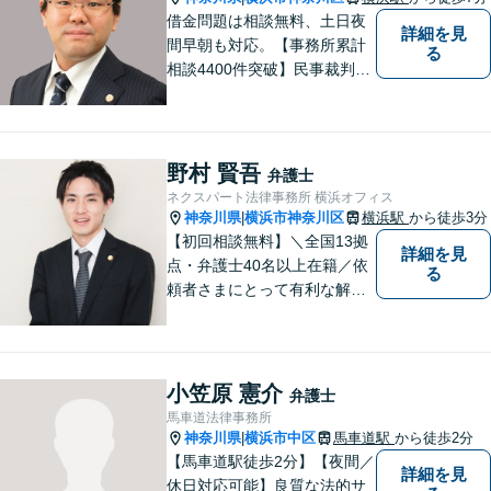
借金問題は相談無料、土日夜
詳細を見
間早朝も対応。【事務所累計
る
相談4400件突破】民事裁判／
家事調停・審判／債務整理／
法人破産／相続／不貞トラブ
ル／離婚／男女問題
野村 賢吾
弁護士
ネクスパート法律事務所 横浜オフィス
神奈川県
横浜市神奈川区
横浜駅
から徒歩3分
|
【初回相談無料】＼全国13拠
詳細を見
点・弁護士40名以上在籍／依
る
頼者さまにとって有利な解決
になるよう、最後まで諦めず
に闘います！借金問題/離婚・
男女問 題/相続/交通事故/刑事
事件など、ご相談ください
小笠原 憲介
弁護士
【夜間・休日対応】
馬車道法律事務所
神奈川県
横浜市中区
馬車道駅
から徒歩2分
|
【馬車道駅徒歩2分】【夜間／
詳細を見
休日対応可能】良質な法的サ