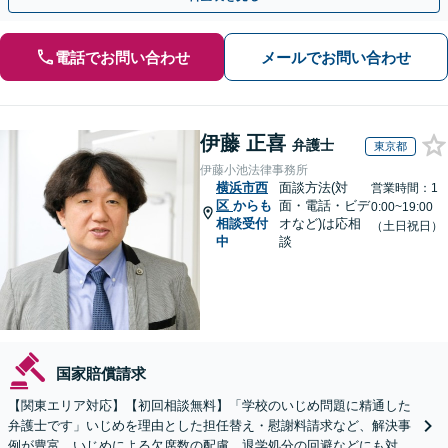
電話でお問い合わせ
メールでお問い合わせ
伊藤 正喜
弁護士
東京都
伊藤小池法律事務所
横浜市西
面談方法(対
営業時間：1
区
からも
面・電話・ビデ
0:00~19:00
相談受付
オなど)は応相
（土日祝日）
中
談
国家賠償請求
【関東エリア対応】【初回相談無料】「学校のいじめ問題に精通した
弁護士です」いじめを理由とした担任替え・慰謝料請求など、解決事
例が豊富。いじめによる欠席数の配慮、退学処分の回避などにも対応