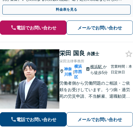
可能です【夜間・休日相談可】【完全個室】
料金表を見る
電話でお問い合わせ
メールでお問い合わせ
栄田 国良
弁護士
栄田法律事務所
横浜
横浜駅
か
営業時間：本
神奈
市西
|
日定休日
ら徒歩5分
川県
区
労働者側から労働問題のご相談・ご依
頼をお受けしています。うつ病・過労
死の労災申請、不当解雇、退職勧奨、
残業代請求等、労働問題ならご相談く
ださい。
電話でお問い合わせ
メールでお問い合わせ