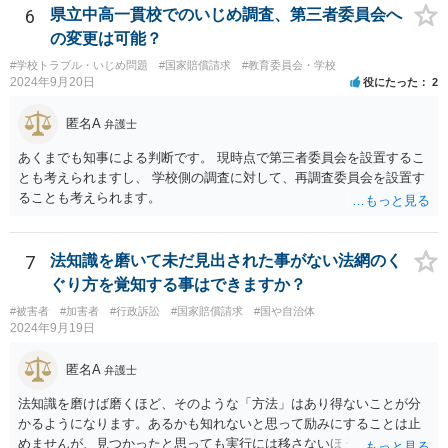
／私立学校ならば担任＋学校に対する損害賠償請求をすることが考え
6
県立中高一貫校でのいじめ調査、第三者委員会へ
られます。 ①については、保護者の監督義務が認められるかどうかが
の変更は可能？
焦点になるでしょう。
#学校トラブル・いじめ問題
#国家賠償請求
#教育委員会・学校
2024年9月20日
役にたった
2
匿名A
弁護士
あくまでも知事による判断です。 現時点で第三者委員会を設置するこ
とも考えられますし、 学校側の調査に対して、再調査委員会を設置す
ることも考えられます。
7
法知識を磨いて未だ見出された事がない法網のく
ぐり方を覚知する事はできますか？
#被害者
#加害者
#行政訴訟
#国家賠償請求
#国や自治体
2024年9月19日
匿名A
弁護士
法知識を磨けば磨くほど、そのような「方法」はあり得ないことが分
かるようになります。あるかも知れないと思って励みにすることは止
めませんが、見つかったと思っても実行には移さないほうがいいでし