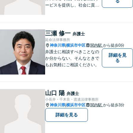
る
ービスを提供し、社会に貢献
することを目指して参りま
す。離婚問題／労働問題／借
金問題／交通事故／企業法務
など、幅広く対応可能。【地
三瀬 修一
弁護士
域に根ざした弁護士】どうぞ
延命法律事務所
ご相談ください。
神奈川県
横浜市中区
関内駅
から徒歩0分
|
弁護士に相談すべきことなの
詳細を見
か分からない、そんなときで
る
もお気軽にご相談ください。
山口 陽
弁護士
小長井・千木良・渡邊法律事務所
神奈川県
横浜市中区
関内駅
から徒歩3分
|
詳細を見る