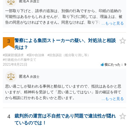
匿名A
弁護士
一部取り下げと、請求の追加は、別個の行為ですから、印紙の追納の
可能性はあるかもしれませんが、 取り下げに関しては、理論上は、被
告の同意がなければできません。同意なければ、取り下げられず従前
の請求額のまま進行します。 ただ、一部取り下げの場合は、裁判官か
ら、よろしいですねなど尋ねられて同意しないケースは、少ないよう
に思えます。
3
警察による集団ストーカーの疑い、対処法と相談
先は？
#国家賠償請求
#国や自治体
#抗告訴訟（処分取り消し等）
#行政処分の不服申立て
2021年8月21日
役にたった
9
匿名A
弁護士
思い過ごしが疑われる事例と酷似していますので、抵抗はあるかと思
いますが、精神科を受診して「思い過ごしではない」旨の確証を得て
から相談に行かれると良いかと思います。
4
裁判所の運営は不自然であり問題で違法性が隠れ
ているのでは！