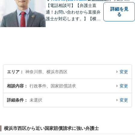
【電話相談可】【弁護士直
詳細を見
通！お問い合わせから直接弁
る
護士が対応します。】【横浜
駅徒歩6分】約450社の企業さ
まをサポート！顧問数は160
社超！企業法務／債権回収／
労働・雇用【法人・個人とも
に対応】フットワークが軽
く、密なコミュニケーション
を心がけます。
エリア
神奈川県、横浜市西区
変更
相談内容
行政事件、国家賠償請求
変更
詳細条件
未選択
変更
横浜市西区から近い国家賠償請求に強い弁護士