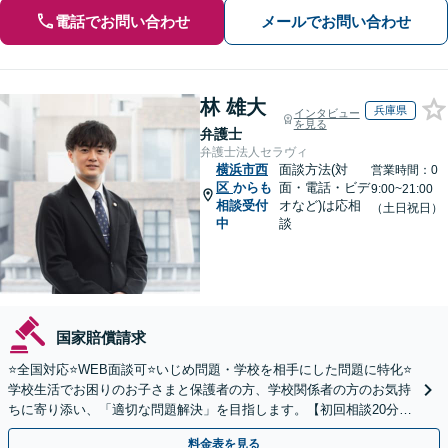
電話でお問い合わせ
メールでお問い合わせ
林 雄大
兵庫県
インタビュー
を見る
弁護士
弁護士法人セラヴィ
横浜市西
面談方法(対
営業時間：0
区
からも
面・電話・ビデ
9:00~21:00
相談受付
オなど)は応相
（土日祝日）
中
談
国家賠償請求
⭐️全国対応⭐️WEB面談可⭐️いじめ問題・学校を相手にした問題に特化⭐️
学校生活でお困りのお子さまと保護者の方、学校関係者の方のお気持
ちに寄り添い、「適切な問題解決」を目指します。【初回相談20分無
料】
料金表を見る