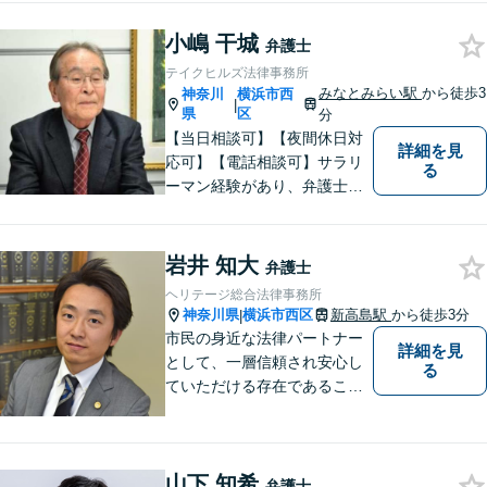
小嶋 干城
弁護士
テイクヒルズ法律事務所
みなとみらい駅
から徒歩3
神奈川
横浜市西
|
県
区
分
【当日相談可】【夜間休日対
詳細を見
応可】【電話相談可】サラリ
る
ーマン経験があり、弁護士と
しての実務経験も３０年以上
あります。
岩井 知大
弁護士
ヘリテージ総合法律事務所
神奈川県
横浜市西区
新高島駅
から徒歩3分
|
市民の身近な法律パートナー
詳細を見
として、一層信頼され安心し
る
ていただける存在であること
を目指します。
山下 知希
弁護士