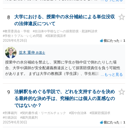
ょう。
8
大学における、授業中の水分補給による単位没収
の法律違反について
#教育委員会・学校
#自治体や学校などへの損害賠償・慰謝料請求
#学校トラブル・いじめ問題
#国家賠償請求
2026年6月26日
役にたった
1
並木 重伸
弁護士
授業中の水分補給を禁止し、実際に学生が熱中症で倒れたりした場
合、大学や講師が安全配慮義務違反として損害賠償責任を負う可能性
があります。 まずは大学の教務課（学生課）、学生相談窓口、ハラス
メント相談窓口などに、現在の状況を相談することをお勧めします。
大学側から教師へ指導を入れてもらうのが一番安全で確実な方法で
す。
9
法解釈をめぐる学説で、どれを支持するかを決め
る最終的な決め手は、究極的には個人の直感なの
ではないか？
#刑事裁判
#契約書作成・リーガルチェック
#国や自治体
#国家賠償請求
#行政訴訟
#裁判員裁判
2025年6月30日
役にたった
1