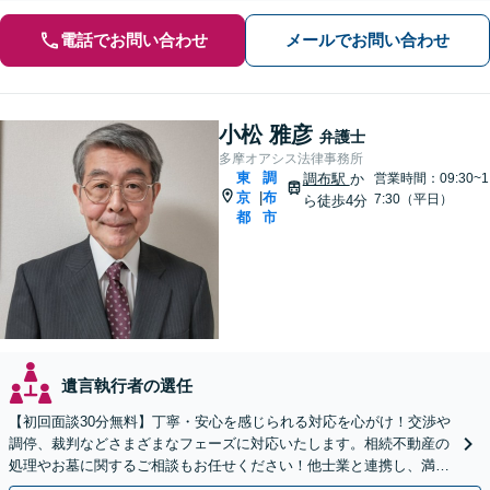
電話でお問い合わせ
メールでお問い合わせ
小松 雅彦
弁護士
多摩オアシス法律事務所
東
調
調布駅
か
営業時間：09:30~1
京
布
|
7:30（平日）
ら徒歩4分
都
市
遺言執行者の選任
【初回面談30分無料】丁寧・安心を感じられる対応を心がけ！交渉や
調停、裁判などさまざまなフェーズに対応いたします。相続不動産の
処理やお墓に関するご相談もお任せください！他士業と連携し、満足
度の高い相続の実現を目指します【弁護士歴40年以上】