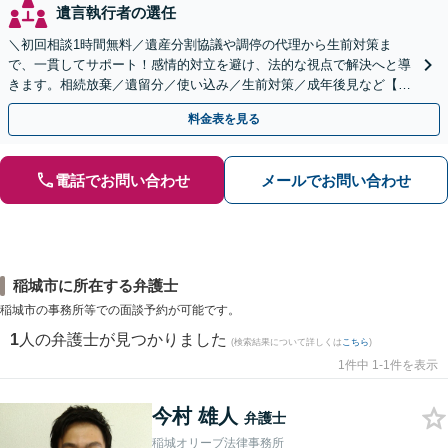
遺言執行者の選任
＼初回相談1時間無料／遺産分割協議や調停の代理から生前対策ま
で、一貫してサポート！感情的対立を避け、法的な視点で解決へと導
きます。相続放棄／遺留分／使い込み／生前対策／成年後見など【W
EB面談対応】
料金表を見る
電話でお問い合わせ
メールでお問い合わせ
稲城市に所在する弁護士
稲城市の事務所等での面談予約が可能です。
1
人の弁護士が見つかりました
(検索結果について詳しくは
こちら
)
1件中 1-1件を表示
今村 雄人
弁護士
稲城オリーブ法律事務所