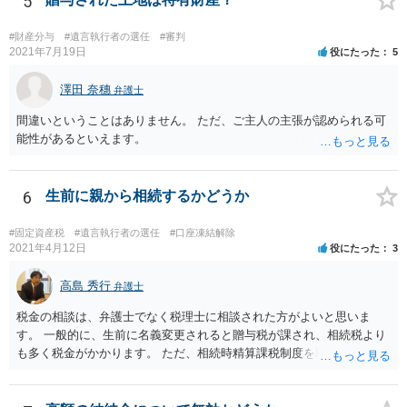
5
書でない場合は遺言の検認については、執行者に通知義務があるの
で、対応しましょう。 そのあとは遺留分の請求などがあればそれへの
#財産分与
#遺言執行者の選任
#審判
対応となるでしょう。
2021年7月19日
役にたった
5
澤田 奈穗
弁護士
間違いということはありません。 ただ、ご主人の主張が認められる可
能性があるといえます。
6
生前に親から相続するかどうか
#固定資産税
#遺言執行者の選任
#口座凍結解除
2021年4月12日
役にたった
3
高島 秀行
弁護士
税金の相談は、弁護士でなく税理士に相談された方がよいと思いま
す。 一般的に、生前に名義変更されると贈与税が課され、相続税より
も多く税金がかかります。 ただ、相続時精算課税制度を取れば、実質
的に相続税と同等の税金で済む可能性があります。 実際に税理士にど
ういう場合にどれくらい税金がかかるか計算してもらって どういう方