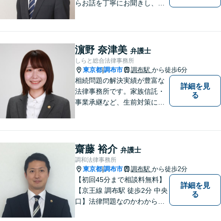
らお話を丁寧にお聞きし、分
かりやすくご説明します。
濵野 奈津美
弁護士
しらと総合法律事務所
東京都
調布市
調布駅
から徒歩6分
|
相続問題の解決実績が豊富な
詳細を見
法律事務所です。家族信託・
る
事業承継など、生前対策にも
幅広く対応しています。【オ
ンライン面談対応】
齋藤 裕介
弁護士
調和法律事務所
東京都
調布市
調布駅
から徒歩2分
|
【初回45分まで相談料無料】
詳細を見
【京王線 調布駅 徒歩2分 中央
る
口】法律問題なのかわからな
いようなお悩みであっても、