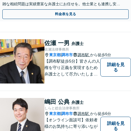
雑な相続問題は実績豊富な弁護士にお任せを。他士業とも連携し安
心・スピード解決！【府中駅3分】
料金表を見る
佐瀬 一男
弁護士
佐瀬法律事務所
東京都
調布市
調布駅
から徒歩5分
|
【調布駅徒歩5分】皆さんの人
詳細を見
権を守り正義を実現するため
る
弁護士として尽力いたしま
す。離婚、相続、交通事故な
どお気軽にご相談ください。
嶋田 公典
弁護士
しらと総合法律事務所
東京都
調布市
調布駅
から徒歩6分
|
【オンライン面談可】依頼者
詳細を見
様のお気持ちに寄り添いなが
る