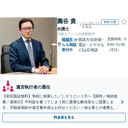
圓谷 貴
神奈川県
インタビュー
を見る
弁護士
川崎オアシス法律事務所
営業時間：0
稲城市
か
面談方法(対面・
らも相談
電話・ビデオな
9:00~21:00
受付中
ど)は応相談
（平日）
遺言執行者の選任
【初回面談無料】争続に発展した／しそうという方へ【調停／相続放
棄／遺留分】不利益を被ってしまう前に最適な解決策をご提案しま
す。不動産相続や遺言書作成もお任せください！他士業との連携も可
能
料金表を見る