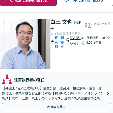
電話でお問い合わせ
メールでお問い合わせ
白土 文也
弁護
インタビューを見
る
士
しらと総合法律事務所
東
調
調布駅
か
営業時間：10:00~1
京
布
|
8:00（平日）
ら徒歩6分
都
市
遺言執行者の選任
【弁護士7名／土曜相談可】遺産分割・遺留分・相続放棄・遺言・家
族信託・事業承継など全般に対応【初回60分無料（※）／オンライン
相談】調布・三鷹・八王子の３オフィスが連携※相続発生前のご相談
など有料相談になるものもございます
料金表を見る