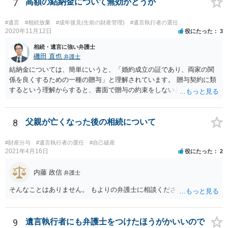
針を取るか決められたらよいと思います。
7
高額の結納金について無効かどうか
#遺言
#相続放棄
#成年後見(生前の財産管理)
#遺言執行者の選任
2020年11月12日
役にたった
3
相続・遺言に強い弁護士
磯田 直也
弁護士
結納金については、簡単にいうと、「婚約成立の証であり、両家の関
係を良くするための一種の贈与」と理解されています。 贈与契約に類
するという理解からすると、書面で贈与の約束をしないと相手方は支
払いを請求できません。 反面、実際に支払ったあとから返金を求める
ことは困難です。 くれぐれも今後お気をつけください。 弁護士に対応
を依頼されるのも悪くはありませんが、感情的な理由が強いと思いま
8
父親が亡くなった後の相続について
すので法的観点から説得を試みても解決は難しいように思います。
#財産分与
#遺言執行者の選任
#自己破産
2021年4月16日
役にたった
2
内藤 政信
弁護士
そんなことはありません。 もよりの弁護士に相談ください。
9
遺言執行者にも弁護士をつけたほうがかいいので