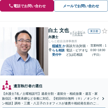
電話でお問い合わせ
メールでお問い合わせ
白土 文也
東京都
インタビュ
ーを見る
弁護士
しらと総合法律事務所
営業時間：1
稲城市
か
面談方法(対面・
らも相談
電話・ビデオな
0:00~18:00
受付中
ど)は応相談
（平日）
遺言執行者の選任
【弁護士7名／土曜相談可】遺産分割・遺留分・相続放棄・遺言・家
族信託・事業承継など全般に対応。【初回60分無料（※）／オンライ
ン相談】調布・三鷹・八王子の３オフィスが連携※相続発生前のご相