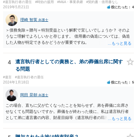
#遺言執行者の選任
#時効の援用
#M&A・事業承継
#契約書・借用書なし
2019年5月21日
役にたった
4
理崎 智英
弁護士
＞債務免除＝贈与＝特別受益という解釈で宜しいでしょうか？ そのよ
うなご理解でよろしいかと存じます。 借用書の偽造については、偽造
した人物が特定できるかどうかが重要ですね。
4
遺言執行者としての責務と、弟の葬儀出席に関す
る問題
#遺言
#遺言執行者の選任
2024年1月18日
役にたった
5
岡田 晃朝
弁護士
この場合、直ちに父が亡くなったことを知らせず、弟を葬儀に出席さ
せなくても問題ないですか。葬儀をが終わった後に、私は遺言執行者
として弟に遺言書の内容、財産目録等（遺言執行者の職務）を知らせ
ればよいですか。 葬儀は喪主が主催する行事ですから、誰を参加させ
るかは喪主の自由です。 呼ばなくてもかまいません。 そもそも、そう
いう法律関係にありません。 遺言の内容と遺産の総額の通知、公正証
贈与された土地は特有財産？