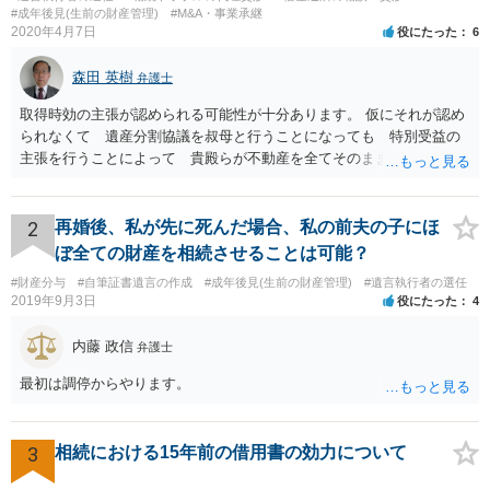
#成年後見(生前の財産管理)
#M&A・事業承継
2020年4月7日
役にたった
6
森田 英樹
弁護士
取得時効の主張が認められる可能性が十分あります。 仮にそれが認め
られなくて 遺産分割協議を叔母と行うことになっても 特別受益の
主張を行うことによって 貴殿らが不動産を全てそのまま取得できる
ことが可能でしょう。
2
再婚後、私が先に死んだ場合、私の前夫の子にほ
ぼ全ての財産を相続させることは可能？
#財産分与
#自筆証書遺言の作成
#成年後見(生前の財産管理)
#遺言執行者の選任
2019年9月3日
役にたった
4
内藤 政信
弁護士
最初は調停からやります。
3
相続における15年前の借用書の効力について