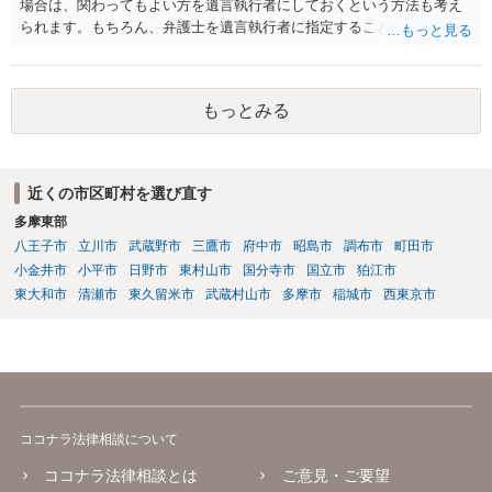
場合は、関わってもよい方を遺言執行者にしておくという方法も考え
られます。もちろん、弁護士を遺言執行者に指定することもできます
が、（関わってもよい）相続人を遺言執行者に指定しておいて、その
方に再委任の権限を付与しておくという方法もあります。 一度、弁護
士に直接ご相談されることをお勧めいたします。
もっとみる
近くの市区町村を選び直す
多摩東部
八王子市
立川市
武蔵野市
三鷹市
府中市
昭島市
調布市
町田市
小金井市
小平市
日野市
東村山市
国分寺市
国立市
狛江市
東大和市
清瀬市
東久留米市
武蔵村山市
多摩市
稲城市
西東京市
ココナラ法律相談について
ココナラ法律相談とは
ご意見・ご要望