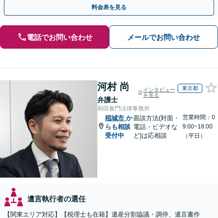
談など有料相談になるものもございます。
料金表を見る
電話でお問い合わせ
メールでお問い合わせ
河村 尚
東京都
インタビュー
を見る
弁護士
和田倉門法律事務所
営業時間：0
稲城市
か
面談方法(対面・
らも相談
電話・ビデオな
9:00~18:00
受付中
ど)は応相談
（平日）
遺言執行者の選任
【関東エリア対応】【税理士も在籍】遺産分割協議・調停、遺言書作