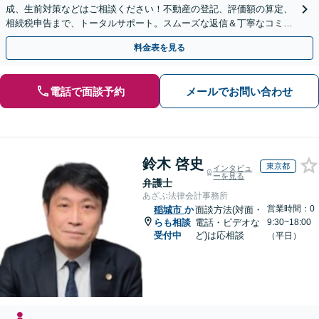
成、生前対策などはご相談ください！不動産の登記、評価額の算定、
相続税申告まで、トータルサポート。スムーズな返信＆丁寧なコミュ
ニケーション◎お気軽にご相談ください。
料金表を見る
電話で面談予約
メールでお問い合わせ
鈴木 啓史
東京都
インタビュ
ーを見る
弁護士
あざぶ法律会計事務所
営業時間：0
稲城市
か
面談方法(対面・
らも相談
電話・ビデオな
9:30~18:00
受付中
ど)は応相談
（平日）