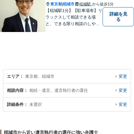
東京都
稲城市
稲城駅
から徒歩1分
|
【稲城駅1分】【駐車場有】リ
詳細を見
ラックスして相談できる場
る
と、できる限り相談のしやす
い雰囲気作りを心がけており
ますので、手遅れになる前
に、まずは気兼ねなくご相談
ください。 ご相談・ご依頼い
ただいた際には、精一杯サポ
ートいたします。
エリア
東京都、稲城市
変更
相談内容
相続・遺言、遺言執行者の選任
変更
詳細条件
未選択
変更
稲城市から近い遺言執行者の選任に強い弁護士