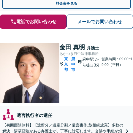
料金表を見る
電話でお問い合わせ
メールでお問い合わせ
金田 真明
弁護士
あかつき府中法律事務所
東
府
府中駅
か
営業時間：09:00~1
京
中
|
9:00（平日）
ら徒歩3分
都
市
遺言執行者の選任
【初回面談無料】【遺留分／遺産分割／遺言書作成/相続放棄】多数の
解決・講演経験がある弁護士が、丁寧に対応します。交渉や手続が煩