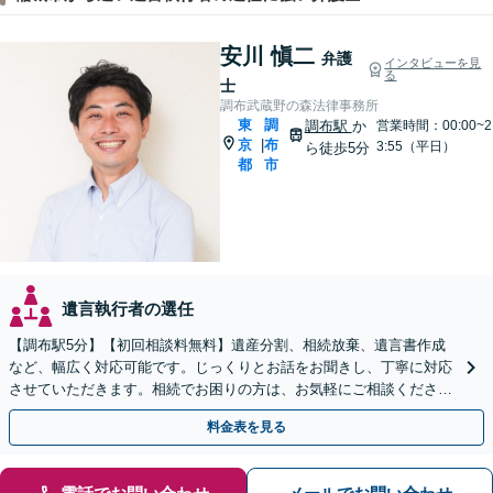
安川 愼二
弁護
インタビューを見
る
士
調布武蔵野の森法律事務所
東
調
調布駅
か
営業時間：00:00~2
京
布
|
3:55（平日）
ら徒歩5分
都
市
遺言執行者の選任
【調布駅5分】【初回相談料無料】遺産分割、相続放棄、遺言書作成
など、幅広く対応可能です。じっくりとお話をお聞きし、丁寧に対応
させていただきます。相続でお困りの方は、お気軽にご相談くださ
い。【電話相談可】
料金表を見る