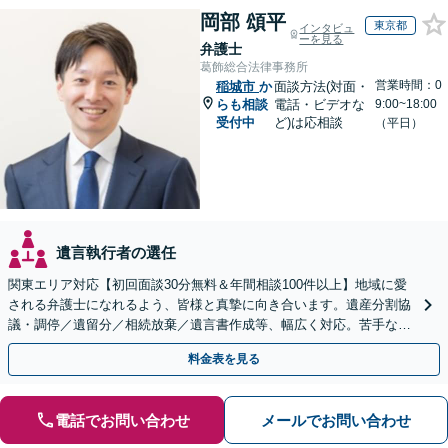
岡部 頌平
東京都
インタビュ
ーを見る
弁護士
葛飾総合法律事務所
営業時間：0
稲城市
か
面談方法(対面・
らも相談
電話・ビデオな
9:00~18:00
受付中
ど)は応相談
（平日）
遺言執行者の選任
関東エリア対応【初回面談30分無料＆年間相談100件以上】地域に愛
される弁護士になれるよう、皆様と真摯に向き合います。遺産分割協
議・調停／遺留分／相続放棄／遺言書作成等、幅広く対応。苦手な親
族との交渉や書面作成等も◎【分かりやすい費用体系】
料金表を見る
電話でお問い合わせ
メールでお問い合わせ