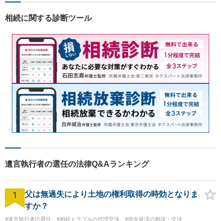
アリングし、あらゆる観点か
ら解決策をご提案します。お
相続に関する診断ツール
気軽にご相談ください。
遺言執行者の選任の法律Q&Aランキング
1
父は無過失により土地の権利取得の時効となりま
すか？
#遺言執行者の選任
#相続トラブルの代理交渉
#借金返済の相談・交渉