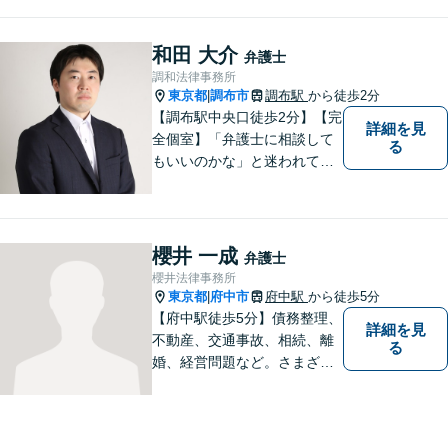
ご相談いただければ具体的な
見通しをご案内することが可
能です。 おひとりで悩まず、
和田 大介
弁護士
まずはご相談ください。
調和法律事務所
東京都
調布市
調布駅
から徒歩2分
|
【調布駅中央口徒歩2分】【完
詳細を見
全個室】「弁護士に相談して
る
もいいのかな」と迷われてい
る方は私にご相談ください。
ご依頼者様のお話を丁寧に聞
き、的確なアドバイスで「不
安」を「安心」に変えられる
櫻井 一成
弁護士
よう尽力いたします。
櫻井法律事務所
東京都
府中市
府中駅
から徒歩5分
|
【府中駅徒歩5分】債務整理、
詳細を見
不動産、交通事故、相続、離
る
婚、経営問題など。さまざま
な法律トラブルに関するお悩
みに丁寧に対応いたします。
依頼者さまの状況を十分にヒ