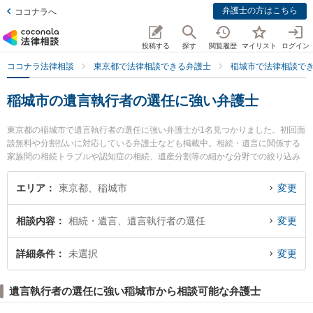
弁護士の方はこちら
ココナラへ
投稿する
探す
閲覧履歴
マイリスト
ログイン
ココナラ法律相談
東京都で法律相談できる弁護士
稲城市で法律相談で
稲城市の遺言執行者の選任に強い弁護士
東京都の稲城市で遺言執行者の選任に強い弁護士が1名見つかりました。初回面
談無料や分割払いに対応している弁護士なども掲載中。相続・遺言に関係する
家族間の相続トラブルや認知症の相続、遺産分割等の細かな分野での絞り込み
検索もでき便利です。特に稲城オリーブ法律事務所の今村 雄人弁護士のプロフ
ィール情報や弁護士費用、強みなどが注目されています。『稲城市で土日や夜
エリア
東京都、稲城市
変更
間に発生した遺言執行者の選任のトラブルを今すぐに弁護士に相談したい』
『遺言執行者の選任のトラブル解決の実績豊富な近くの弁護士を検索したい』
相談内容
相続・遺言、遺言執行者の選任
変更
『初回相談無料で遺言執行者の選任を法律相談できる稲城市内の弁護士に相談
予約したい』などでお困りの相談者さんにおすすめです。
詳細条件
未選択
変更
遺言執行者の選任に強い稲城市から相談可能な弁護士