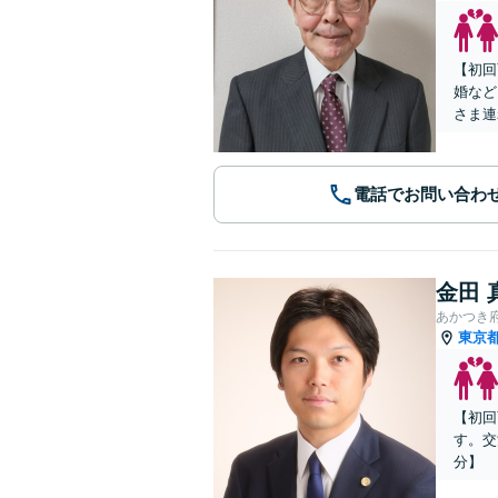
【初回
婚など
さま連
電話でお問い合わ
金田 
あかつき
東京
【初回
す。交
分】