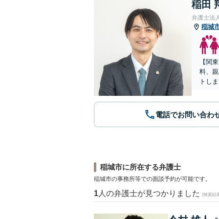
稲田 
弁護士法
稲城
【関東
料、親
トしま
電話でお問い合わ
稲城市に所在する弁護士
稲城市の事務所等での面談予約が可能です。
1
人の弁護士が見つかりました
(検索結