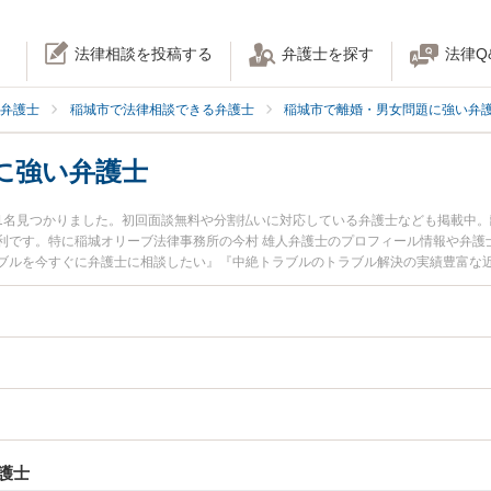
法律相談を投稿する
弁護士を探す
法律Q
弁護士
稲城市で法律相談できる弁護士
稲城市で離婚・男女問題に強い弁
に強い弁護士
1名見つかりました。初回面談無料や分割払いに対応している弁護士なども掲載中
利です。特に稲城オリーブ法律事務所の今村 雄人弁護士のプロフィール情報や弁護
ブルを今すぐに弁護士に相談したい』『中絶トラブルのトラブル解決の実績豊富な
に相談予約したい』などでお困りの相談者さんにおすすめです。
護士