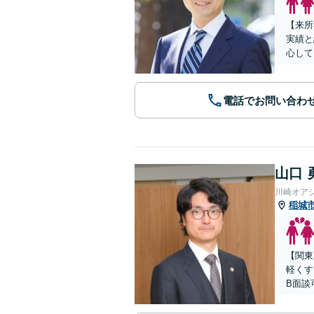
【来所
実績と
心して
電話でお問い合わ
山口 
川崎オア
稲城
【関東
軽くす
B面談