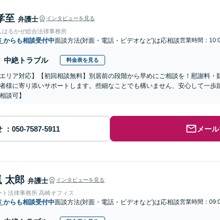
孝至
弁護士
インタビューを見る
人はるかぜ総合法律事務所
市
からも相談受付中
面談方法(対面・電話・ビデオなど)は応相談
営業時間：10:0
中絶トラブル
料金表を見る
エリア対応】【初回相談無料】別居前の段階から早めにご相談を！慰謝料・
者様に寄り添いサポートします。些細なことでも構いません、安心して一歩
相談可】
せ
メール
 太郎
弁護士
インタビューを見る
ート法律事務所 高崎オフィス
市
からも相談受付中
面談方法(対面・電話・ビデオなど)は応相談
営業時間：09:0