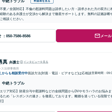
中絶トラブル
料金表を見る
不要／全国対応】不倫の慰謝料問題は請求したい方・請求された方の双方に
経験のある弁護士が交渉から解決まで徹底サポートします。無料の証拠診断
ご相談ください。
せ
メール
勇真
弁護士
インタビューを見る
シス法律事務所
市
からも相談受付中
面談方法(対面・電話・ビデオなど)は応相談
営業時間：09:0
中絶トラブル
エリア対応】財産分与や慰謝料などの金銭問題からDVやモラハラのお悩み
るため「レスポンスの速さ」を徹底しております。離婚を迷っている段階で
可】