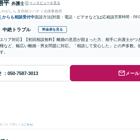
翔平
弁護士
インタビューを見る
人やがしら 支所柏リバティ法律事務所
市
からも相談受付中
面談方法(対面・電話・ビデオなど)は応相談
営業時間：09:0
中絶トラブル
料金表を見る
エリア対応】【初回相談無料】離婚の意思が固まった方、相手に弁護士がつ
権など、幅広い離婚・男女問題に対応。「相談して安心した」との声多数。
す。
せ
メール
果について詳しくは
こちら
)