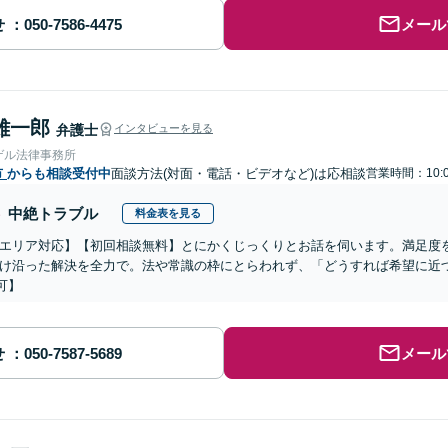
せ
メール
雄一郎
弁護士
インタビューを見る
ゲル法律事務所
市
からも相談受付中
面談方法(対面・電話・ビデオなど)は応相談
営業時間：10:0
中絶トラブル
料金表を見る
エリア対応】【初回相談無料】とにかくじっくりとお話を伺います。満足度
け沿った解決を全力で。法や常識の枠にとらわれず、「どうすれば希望に近
可】
せ
メール