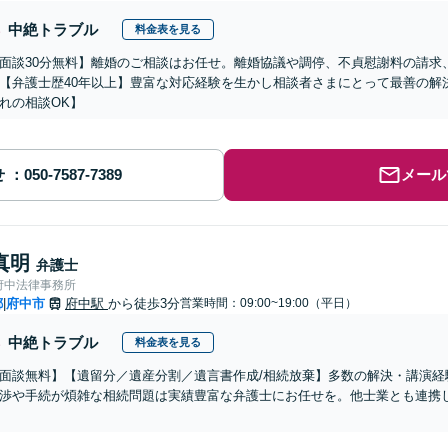
中絶トラブル
料金表を見る
面談30分無料】離婚のご相談はお任せ。離婚協議や調停、不貞慰謝料の請求
【弁護士歴40年以上】豊富な対応経験を生かし相談者さまにとって最善の解
れの相談OK】
せ
メール
真明
弁護士
府中法律事務所
都
府中市
府中駅
から徒歩3分
営業時間：09:00~19:00（平日）
|
中絶トラブル
料金表を見る
面談無料】【遺留分／遺産分割／遺言書作成/相続放棄】多数の解決・講演経
渉や手続が煩雑な相続問題は実績豊富な弁護士にお任せを。他士業とも連携