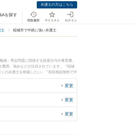
弁護士の方はこちら
&Aを探す
閲覧履歴
マイリスト
ログイン
護士
稲城市で中絶に強い弁護士
。離婚・男女問題に関係する財産分与や養育費、
士費用、強みなどが注目されています。『稲城
近くの弁護士を検索したい』『初回相談無料で中
変更
変更
変更