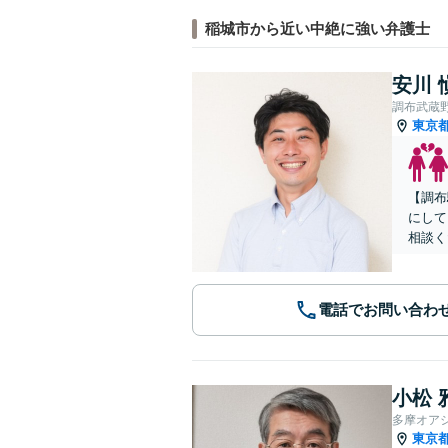
稲城市から近い中絶に強い弁護士
安川 
調布武蔵
東京
【調布
にして
相談く
電話でお問い合わ
小松 
多摩オア
東京