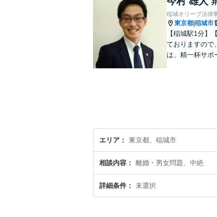
今村 雄人
稲城オリーブ法律
東京都
稲城市
|
【稲城駅1分】
ておりますので
は、精一杯サポ
エリア
東京都、稲城市
相談内容
離婚・男女問題、中絶
詳細条件
未選択