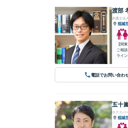
渡部 
弁護士法
稲城
【関東
ご相談
ライン
電話でお問い合わ
五十嵐
ネクスパ
稲城