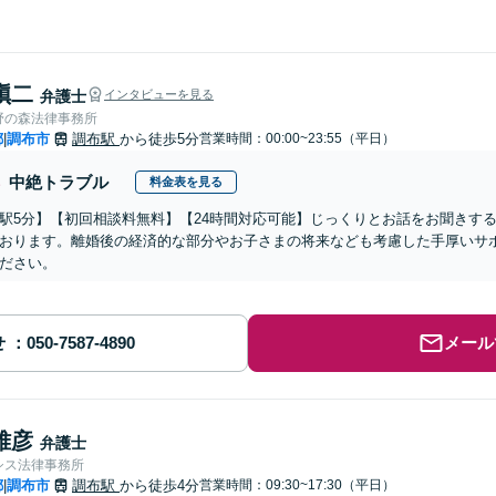
愼二
弁護士
インタビューを見る
野の森法律事務所
都
調布市
調布駅
から徒歩5分
営業時間：00:00~23:55（平日）
|
中絶トラブル
料金表を見る
駅5分】【初回相談料無料】【24時間対応可能】じっくりとお話をお聞きす
おります。離婚後の経済的な部分やお子さまの将来なども考慮した手厚いサ
ださい。
せ
メール
雅彦
弁護士
シス法律事務所
都
調布市
調布駅
から徒歩4分
営業時間：09:30~17:30（平日）
|