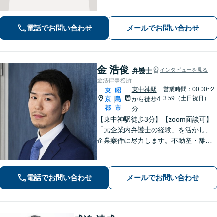
う、誠実にサポートいたします【全国
対応】【電話・オンライン面談可】
電話でお問い合わせ
メールでお問い合わせ
金 浩俊
弁護士
インタビューを見る
金法律事務所
東中神駅
営業時間：00:00~2
東
昭
3:59（土日祝日）
京
島
から徒歩4
|
都
市
分
【東中神駅徒歩3分】【zoom面談可】
「元企業内弁護士の経験」を活かし、
企業案件に尽力します。不動産・離婚
問題の実績も多数あり！依頼者様が最
大の利益を得られるよう、知見を活か
し問題に真摯に向き合います。【韓国
電話でお問い合わせ
メールでお問い合わせ
語OK】