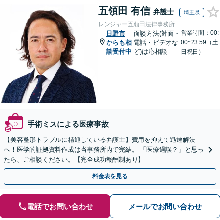
五領田 有信
弁護士
埼玉県
レンジャー五領田法律事務所
営業時間：00:
日野市
面談方法(対面・
からも相
電話・ビデオな
00~23:59（土
談受付中
ど)は応相談
日祝日）
手術ミスによる医療事故
【美容整形トラブルに精通している弁護士】費用を抑えて迅速解決
へ！医学的証拠資料作成は当事務所内で完結。 「医療過誤？」と思っ
たら、ご相談ください。【完全成功報酬制あり】
料金表を見る
電話でお問い合わせ
メールでお問い合わせ