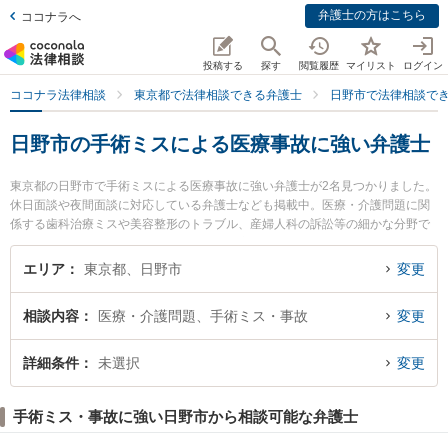
弁護士の方はこちら
ココナラへ
投稿する
探す
閲覧履歴
マイリスト
ログイン
ココナラ法律相談
東京都で法律相談できる弁護士
日野市で法律相談で
日野市の手術ミスによる医療事故に強い弁護士
東京都の日野市で手術ミスによる医療事故に強い弁護士が2名見つかりました。
休日面談や夜間面談に対応している弁護士なども掲載中。医療・介護問題に関
係する歯科治療ミスや美容整形のトラブル、産婦人科の訴訟等の細かな分野で
の絞り込み検索もでき便利です。特に日野市民法律事務所の杉浦 悠弁護士や日
野市民法律事務所の山下 太郎弁護士のプロフィール情報や弁護士費用、強みな
エリア
東京都、日野市
変更
どが注目されています。『日野市で土日や夜間に発生した手術ミスによる医療
事故のトラブルを今すぐに弁護士に相談したい』『手術ミスによる医療事故の
相談内容
医療・介護問題、手術ミス・事故
変更
トラブル解決の実績豊富な近くの弁護士を検索したい』『初回相談無料で手術
ミスによる医療事故を法律相談できる日野市内の弁護士に相談予約したい』な
どでお困りの相談者さんにおすすめです。
詳細条件
未選択
変更
手術ミス・事故に強い日野市から相談可能な弁護士