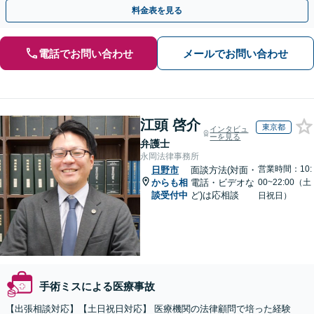
事故などに対応【顧問契約あり】
料金表を見る
電話でお問い合わせ
メールでお問い合わせ
江頭 啓介
東京都
インタビュ
ーを見る
弁護士
永岡法律事務所
営業時間：10:
日野市
面談方法(対面・
からも相
電話・ビデオな
00~22:00（土
談受付中
ど)は応相談
日祝日）
手術ミスによる医療事故
【出張相談対応】【土日祝日対応】 医療機関の法律顧問で培った経験