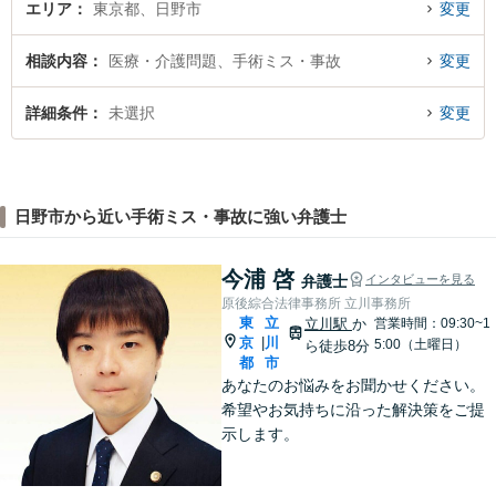
エリア
東京都、日野市
変更
相談内容
医療・介護問題、手術ミス・事故
変更
詳細条件
未選択
変更
日野市から近い手術ミス・事故に強い弁護士
今浦 啓
弁護士
インタビューを見る
原後綜合法律事務所 立川事務所
東
立
立川駅
か
営業時間：09:30~1
京
川
|
5:00（土曜日）
ら徒歩8分
都
市
あなたのお悩みをお聞かせください。
希望やお気持ちに沿った解決策をご提
示します。