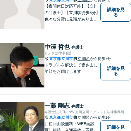
【夜間休日対応可能】【立川
詳細を見
の弁護士】【立川駅徒歩5分】
る
色々な分野に見識がありま
す。少しでもお悩みを抱えて
いる方は是非一度ご相談くだ
さい。
中澤 哲也
弁護士
もえぎ法律事務所
東京都
立川市
立川駅
から徒歩7分
|
トラブルを解決して皆さまに
詳細を見
笑顔をお届けします
る
一藤 剛志
弁護士
弁護士法人TNLAW 支所立川ニアレスト法律事務所
東京都
立川市
立川駅
から徒歩1分
|
〖初回面談無料・WEB面談
詳細を見
可〗相続・交通事故・不動