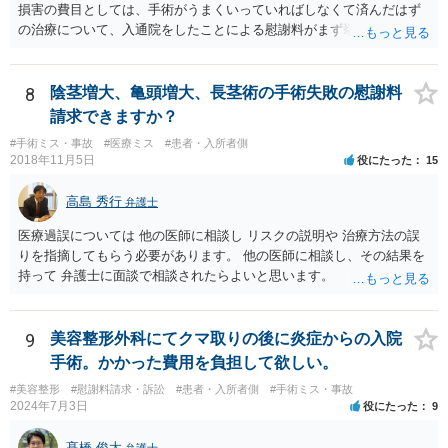
損害の費目としては、手術がうまくいっていればしなくて済んだはず
の治療について、入通院をしたことによる慰謝料がまず挙げられ、こ
れは入通院の期間に応じて決まります。 また、視力低下などの後遺症
が残った場合には、後遺症についての慰謝料や、逸失利益なども請求
の対象になってきます。 あくまでケースバイケースなので、今回の事
8
陰茎増大、亀頭増大、長茎術の手術失敗の慰謝料
案に必ずしも当てはまるものとは言い切れませんが、過去の裁判例を
請求できますか？
見ると、白内障の手術に失敗して片目の視力がほぼ失われたような事
#手術ミス・事故
#医療ミス
#患者・入所者側
案の場合、800万円程度の慰謝料が認められた事案もあります。 医療
2018年11月5日
役にたった
15
事故の場合、相手が保険を使った対応になることが多いため、交渉を
円滑に進めるためには早期に弁護士委任された方がよいのではないか
高島 秀行
弁護士
と思います。
医療過誤については 他の医師に相談し リスクの説明や 治療方法の誤
りを指摘してもらう必要があります。 他の医師に相談し、その結果を
持って 弁護士に面談で相談されたらよいと思います。
9
美容整形外科にてクマ取りの後に炎症からの入院
手術。かかった費用を負担して欲しい。
#美容整形
#慰謝料請求・訴訟
#患者・入所者側
#手術ミス・事故
2024年7月3日
役にたった
9
髙橋 俊太
弁護士