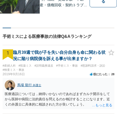
る
産・債権回収・契約トラブル
に対応。事業と暮らしを守る
ため、早い段階から丁寧にサ
ポートします〖立川駅近く〗
手術ミスによる医療事故の法律Q&Aランキング
1
臨月39週で我が子を失い自分自身も命に関わる状
況に陥り病院側を訴える事が出来ますか？
#産婦人科
#投薬ミス
#説明義務違反
#手術ミス・事故
#慰謝料請求・訴訟
#検査ミス・事故
2019年9月16日
役にたった
28
馬場 龍行
弁護士
医療過誤については，納得いかないのであればまずカルテ開示をして
から医師や病院に法的責任を問えるのか検討することになります。近
くの弁護士に具体的に相談された方が良いでしょう。