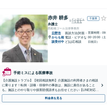
赤井 耕多
千葉県
インタビュ
ーを見る
弁護士
西船橋ゴール法律事務所
営業時間：09:
日野市
面談方法(対面・
からも相
電話・ビデオな
00~20:00（土
談受付中
ど)は応相談
日祝日）
手術ミスによる医療事故
【介護施設トラブル】【初回相談無料】介護施設の利用者さまの相談
に乗ります！転倒・誤嚥・徘徊中の事故は、施設に責任があること
も。施設とのやり取りや損害賠償請求もお任せください【LINE対応
可】【夜間・休日面談可】【関東エリア対応】
料金表を見る