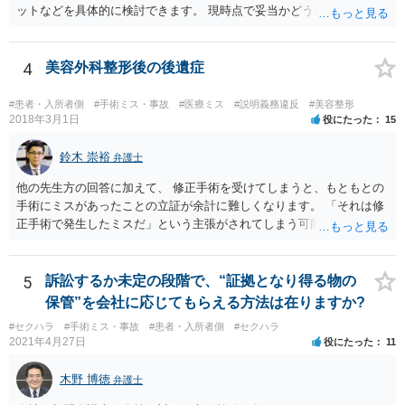
には困難となります。
ットなどを具体的に検討できます。 現時点で妥当かどうかを即断する
ことを避けた方がいいです。
4
美容外科整形後の後遺症
#患者・入所者側
#手術ミス・事故
#医療ミス
#説明義務違反
#美容整形
2018年3月1日
役にたった
15
鈴木 崇裕
弁護士
他の先生方の回答に加えて、 修正手術を受けてしまうと、もともとの
手術にミスがあったことの立証が余計に難しくなります。 「それは修
正手術で発生したミスだ」という主張がされてしまう可能性があるか
らです。 心身の苦痛はあるでしょうけれども、損害賠償請求などをご
検討なさっているのであれば、修正手術を受けるまえに弁護士に相談
して対応を決めることを強くお勧めいたします。
5
訴訟するか未定の段階で、“証拠となり得る物の
保管”を会社に応じてもらえる方法は在りますか?
#セクハラ
#手術ミス・事故
#患者・入所者側
#セクハラ
2021年4月27日
役にたった
11
木野 博徳
弁護士