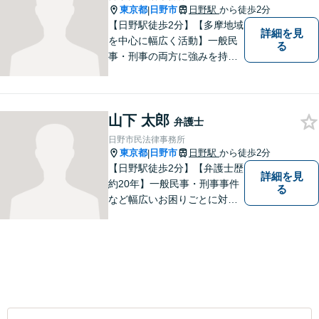
東京都
日野市
日野駅
から徒歩2分
|
【日野駅徒歩2分】【多摩地域
詳細を見
を中心に幅広く活動】一般民
る
事・刑事の両方に強みを持つ
弁護士。依頼者様1人1人に寄
り添って、最適な道へと導き
ます。法律問題は身近なもの
山下 太郎
です。まずはお気軽にご相談
弁護士
ください。【子連れ相談OK】
日野市民法律事務所
東京都
日野市
日野駅
から徒歩2分
|
【日野駅徒歩2分】【弁護士歴
詳細を見
約20年】一般民事・刑事事件
る
など幅広いお困りごとに対応
可能。建築紛争や原発事故な
どの複雑な問題にも積極的に
取り組んでおります。一つひ
とつの問題に真剣に向き合
い、最善の解決を目指しま
す。