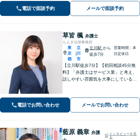
電話で面談予約
メールで面談予約
草皆 楓
弁護士
もえぎ法律事務所
東
立
立川駅
から
営業時間：本
京
川
|
日定休日
徒歩7分
都
市
【立川駅徒歩7分】【初回相談45分無
料】「弁護士はサービス業」と考え、
話しやすい雰囲気を大事にしている事
務所です。ご相談者様のお悩みをじっ
くり伺い、その気持ちに寄り添うこと
を心がけています【離婚・男女問題／
電話でお問い合わせ
メールでお問い合わせ
相続・遺言／交通事故】
藍原 義章
弁護
インタビューを見
る