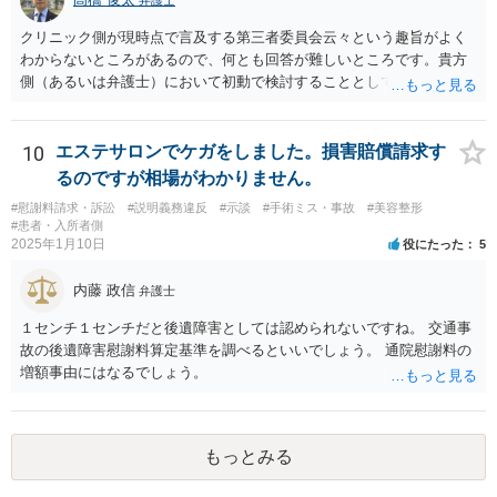
クリニック側が現時点で言及する第三者委員会云々という趣旨がよく
わからないところがあるので、何とも回答が難しいところです。貴方
側（あるいは弁護士）において初動で検討することとしては、クリニ
ックから診療記録の入手をすること、緊急入院先の診断内容の確認や
医師意見聴取などが考えられるかと思います。それらを踏まえてクリ
ニック側の過失を肯定できそうであれば、クリニックに対して具体的
10
エステサロンでケガをしました。損害賠償請求す
に損害賠償請求をしていくことになります。
るのですが相場がわかりません。
#慰謝料請求・訴訟
#説明義務違反
#示談
#手術ミス・事故
#美容整形
#患者・入所者側
2025年1月10日
役にたった
5
内藤 政信
弁護士
１センチ１センチだと後遺障害としては認められないですね。 交通事
故の後遺障害慰謝料算定基準を調べるといいでしょう。 通院慰謝料の
増額事由にはなるでしょう。
もっとみる