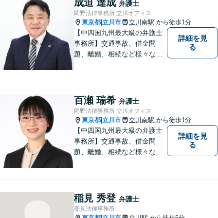
成迫 達成
弁護士
岡野法律事務所 立川オフィス
東京都
立川市
立川南駅
から徒歩1分
|
【中四国九州最大級の弁護士
詳細を見
事務所】交通事故、借金問
る
題、離婚、相続など様々な問
題について、「何度でも無
料」の相談を行っています！
まずはお気軽にご相談くださ
い！
百瀬 瑞希
弁護士
岡野法律事務所 立川オフィス
東京都
立川市
立川南駅
から徒歩1分
|
【中四国九州最大級の弁護士
詳細を見
事務所】交通事故、借金問
る
題、離婚、相続など様々な問
題について、「何度でも無
料」の相談を行っています！
まずはお気軽にご相談くださ
い！
稲見 秀登
弁護士
稲見法律事務所
東京都
立川市
立川駅
から徒歩5分
|