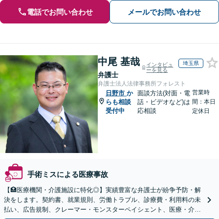
電話でお問い合わせ
メールでお問い合わせ
中尾 基哉
埼玉県
インタビュ
ーを見る
弁護士
弁護士法人法律事務所フォレスト
営業時
日野市
か
面談方法(対面・電
らも相談
話・ビデオなど)は
間：本日
受付中
応相談
定休日
手術ミスによる医療事故
【🏥医療機関・介護施設に特化◎】実績豊富な弁護士が紛争予防・解
決をします。契約書、就業規則、労働トラブル、診療費・利用料の未
払い、広告規制、クレーマー・モンスターペイシェント、医療・介護