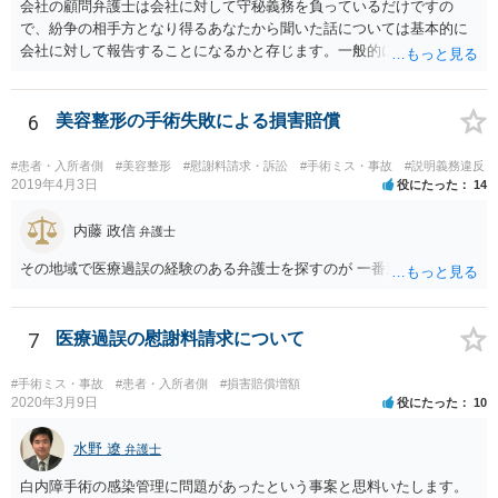
会社の顧問弁護士は会社に対して守秘義務を負っているだけですの
で、紛争の相手方となり得るあなたから聞いた話については基本的に
会社に対して報告することになるかと存じます。一般的に弁護士かぎ
りの話にしてほしいという相手方の要望を受け容れることは状況によ
ってはあるかもしれませんが、相手方に誤解を与える可能性があり、
利益相反の問題が生じうるのでそういった要請は拒絶する場合が大半
6
美容整形の手術失敗による損害賠償
でしょうし、とりわけ今回の状況において弁護士かぎりの話にしてほ
しいという要望を受け容れる弁護士はほとんどいないと思います。 会
#患者・入所者側
#美容整形
#慰謝料請求・訴訟
#手術ミス・事故
#説明義務違反
社内の部署に相談した場合についても通常は会社内で情報共有が図ら
2019年4月3日
役にたった
14
れるでしょうから、結局のところ、関係資料等をまとめて一度弁護士
に相談した上で、事案の見通し等を示してもらい、訴訟するかどうか
内藤 政信
弁護士
を早急に決断された方が良いかと存じます。訴訟提起を選択される場
その地域で医療過誤の経験のある弁護士を探すのが 一番近道だね。
合は、通常、会社が隠蔽のため過去の記録を廃棄すること等を防ぐた
め、弁護士と相談の上、訴え提起前の証拠保全の要否等を検討するこ
とになります。 いずれにせよ、あなたの動きを悟られた場合、少なく
7
医療過誤の慰謝料請求について
とも一般論としては会社が隠蔽工作を行う可能性があるため、慎重な
対応が必要になってくるかと存じます。
#手術ミス・事故
#患者・入所者側
#損害賠償増額
2020年3月9日
役にたった
10
水野 遼
弁護士
白内障手術の感染管理に問題があったという事案と思料いたします。