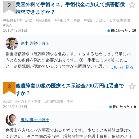
2
美容外科で手術ミス。手術代金に加えて損害賠償
請求できますか？
#慰謝料請求・訴訟
#美容整形
#手術ミス・事故
#病院・介護サービス提供者側
#示談
2018年2月1日
役にたった
16
鈴木 崇裕
弁護士
損害賠償請求（慰謝料請求を含みます。）をするためには，簡単にい
うと次の条件を満たす必要があります。 ① 手術にミスがあったこ
と ※病院側が認めているようですから問題ないと思います。 ② 手
術のミスの「せいで」仕事を休まなければならなくなったこと ③ 手
術のミスの「せいで」マスクが外せなくなったこと ④ 仕事を休まな
ければならなくなった「せいで」休業損害が発生したこと ⑤ マスク
3
後遺障害10級の医療ミス示談金700万円は妥当で
を外せなくなった「せいで」経済的に評価できる精神的な損害が発生
すか？
したこと 「せいで」と強調した点が，内藤先生のご指摘なさる「相当
#示談
#手術ミス・事故
#慰謝料請求・訴訟
因果関係」です。 手術のミスと関係のないことまでは責任追及ができ
2023年3月7日
役にたった
9
ないということです。 手術のミスの結果，手術前と比べて見た目が著
しく悪くなってしまったとか， 手術のミスの結果，入院期間が延びて
鬼沢 健士
弁護士
しまったとかいう事情があれば， 追加請求が可能な余地があります。
ただし，手術代の返金に応じた際に「これ以上金銭の請求はしませ
弁護士を入れるべき事案であると考えます。 少なくとも相談は受けて
ん」という趣旨の合意をしてしまっていると， 上記の請求は，基本的
ください。 そこで額の妥当性、増額可能性と弁護士費用、依頼のメリ