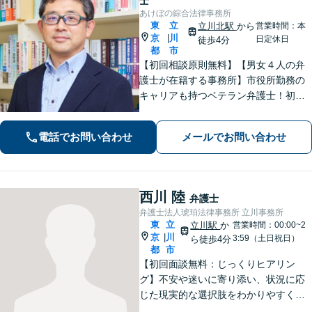
士
あけぼの綜合法律事務所
東
立
立川北駅
から
営業時間：本
京
川
|
日定休日
徒歩4分
都
市
【初回相談原則無料】【男女４人の弁
護士が在籍する事務所】市役所勤務の
キャリアも持つベテラン弁護士！初回
面談の際には、相談内容とアドバイス
をレジュメにしてご提供します。離婚
電話でお問い合わせ
メールでお問い合わせ
問題、不動産・住まい、借金、労働雇
用、企業法務など
西川 陸
弁護士
弁護士法人琥珀法律事務所 立川事務所
東
立
立川駅
か
営業時間：00:00~2
京
川
|
3:59（土日祝日）
ら徒歩4分
都
市
【初回面談無料：じっくりヒアリン
グ】不安や迷いに寄り添い、状況に応
じた現実的な選択肢をわかりやすくご
提案します。納得して前に進めるよ