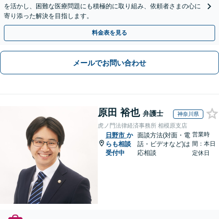
を活かし、困難な医療問題にも積極的に取り組み、依頼者さまの心に
寄り添った解決を目指します。
料金表を見る
メールでお問い合わせ
原田 裕也
弁護士
神奈川県
虎ノ門法律経済事務所 相模原支店
営業時
日野市
か
面談方法(対面・電
らも相談
話・ビデオなど)は
間：本日
受付中
応相談
定休日