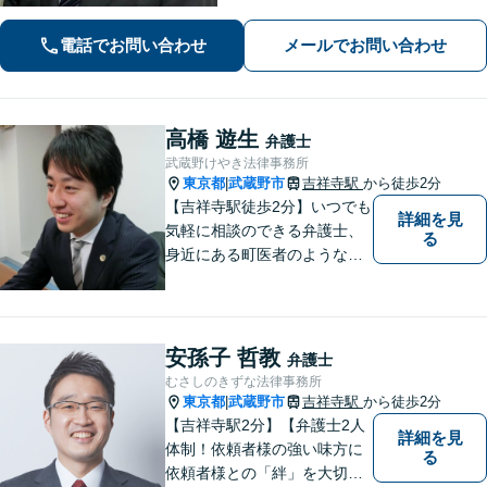
日々精進いたします。どんな些細なこ
とでも大丈夫ですので、まずはご相談
電話でお問い合わせ
メールでお問い合わせ
ください【柴崎駅3分】【出張相談も
可】
高橋 遊生
弁護士
武蔵野けやき法律事務所
東京都
武蔵野市
吉祥寺駅
から徒歩2分
|
【吉祥寺駅徒歩2分】いつでも
詳細を見
気軽に相談のできる弁護士、
る
身近にある町医者のような弁
護士を目指しております。一
人ひとりの納得のいく解決の
ために、一緒に全力で取り組
みます。お気軽にご相談くだ
安孫子 哲教
弁護士
さい。
むさしのきずな法律事務所
東京都
武蔵野市
吉祥寺駅
から徒歩2分
|
【吉祥寺駅2分】【弁護士2人
詳細を見
体制！依頼者様の強い味方に
る
依頼者様との「絆」を大切