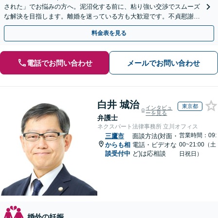
された」でお悩みの方へ。泥沼化する前に、粘り強い交渉でスムーズ
な解決を目指します。離婚を迷っている方も大歓迎です。不貞慰謝料
請求に強い弁護士にお任せください！【夜間や休日相談可】
料金表を見る
電話でお問い合わせ
メールでお問い合わせ
白井 城治
東京都
インタビュ
ーを見る
弁護士
ネクスパート法律事務所 立川オフィス
営業時間：09:
三鷹市
面談方法(対面・
からも相
電話・ビデオな
00~21:00（土
談受付中
ど)は応相談
日祝日）
婚外の妊娠