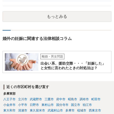
もっとみる
婚外の妊娠に関連する法律相談コラム
離婚・男女問題
出会い系、援助交際・・・「妊娠した」
と女性に言われたときの対処法は？
近くの市区町村を選び直す
多摩東部
八王子市
立川市
武蔵野市
三鷹市
府中市
昭島市
調布市
町田市
小金井市
小平市
日野市
東村山市
国分寺市
国立市
狛江市
東大和市
清瀬市
東久留米市
武蔵村山市
多摩市
稲城市
西東京市