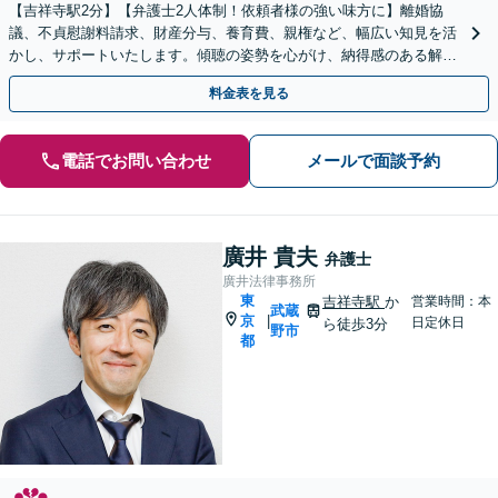
【吉祥寺駅2分】【弁護士2人体制！依頼者様の強い味方に】離婚協
議、不貞慰謝料請求、財産分与、養育費、親権など、幅広い知見を活
かし、サポートいたします。傾聴の姿勢を心がけ、納得感のある解決
を
料金表を見る
電話でお問い合わせ
メールで面談予約
廣井 貴夫
弁護士
廣井法律事務所
東
吉祥寺駅
か
営業時間：本
武蔵
京
|
日定休日
ら徒歩3分
野市
都