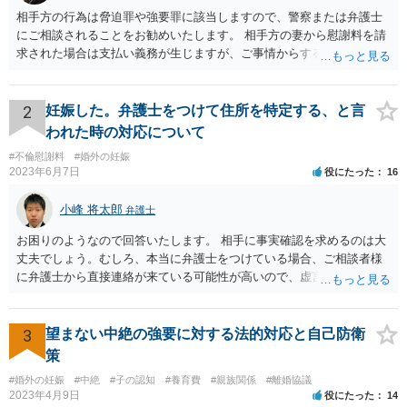
相手方の行為は脅迫罪や強要罪に該当しますので、警察または弁護士
にご相談されることをお勧めいたします。 相手方の妻から慰謝料を請
求された場合は支払い義務が生じますが、ご事情からすると減額交渉
をする余地は十分にありそうです。
2
妊娠した。弁護士をつけて住所を特定する、と言
われた時の対応について
#不倫慰謝料
#婚外の妊娠
2023年6月7日
役にたった
16
小峰 将太郎
弁護士
お困りのようなので回答いたします。 相手に事実確認を求めるのは大
丈夫でしょう。むしろ、本当に弁護士をつけている場合、ご相談者様
に弁護士から直接連絡が来ている可能性が高いので、虚言の可能性も
確かにあります。 弁護士は身分や素性を非公開する意味はないので、
相手にそのことを聞くことに問題はありません。 逆に本当に弁護士を
つけているような場合はこちらも、弁護士に相談した方がよいかと考
3
望まない中絶の強要に対する法的対応と自己防衛
えます。 ご参考になれば幸いです。
策
#婚外の妊娠
#中絶
#子の認知
#養育費
#親族関係
#離婚協議
2023年4月9日
役にたった
14