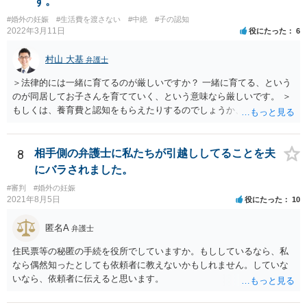
す。
#婚外の妊娠
#生活費を渡さない
#中絶
#子の認知
2022年3月11日
役にたった
6
村山 大基
弁護士
＞法律的には一緒に育てるのが厳しいですか？ 一緒に育てる、という
のが同居してお子さんを育てていく、という意味なら厳しいです。 ＞
もしくは、養育費と認知をもらえたりするのでしょうか、 相手が認知
を拒む場合、調停や裁判などの手続きで認知を求める必要がありま
す。 また、認知されたことを前提に、父親として子を養う義務があり
ますので、 養育費を請求できます。 ただ、極端な話相手に収入がなか
8
相手側の弁護士に私たちが引越ししてることを夫
ったり、行方不明だったりすると、実際上の回収が難しい可能性はあ
にバラされました。
ります。
#審判
#婚外の妊娠
2021年8月5日
役にたった
10
匿名A
弁護士
住民票等の秘匿の手続を役所でしていますか。もししているなら、私
なら偶然知ったとしても依頼者に教えないかもしれません。していな
いなら、依頼者に伝えると思います。