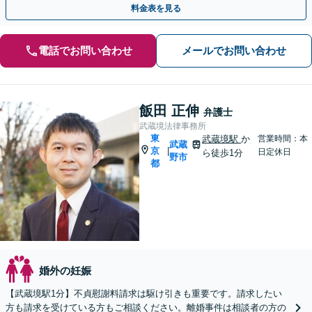
料金表を見る
電話でお問い合わせ
メールでお問い合わせ
飯田 正伸
弁護士
武蔵境法律事務所
東
武蔵境駅
か
営業時間：本
武蔵
京
|
日定休日
ら徒歩1分
野市
都
婚外の妊娠
【武蔵境駅1分】不貞慰謝料請求は駆け引きも重要です。請求したい
方も請求を受けている方もご相談ください。離婚事件は相談者の方の