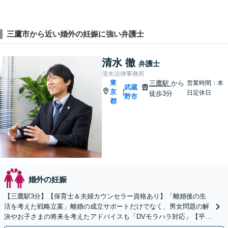
三鷹市から近い婚外の妊娠に強い弁護士
清水 徹
弁護士
清水法律事務所
東
三鷹駅
から
営業時間：本
武蔵
京
|
日定休日
徒歩3分
野市
都
婚外の妊娠
【三鷹駅3分】【保育士＆夫婦カウンセラー資格あり】「離婚後の生
活を考えた戦略立案」離婚の成立サポートだけでなく、男女問題の解
決やお子さまの将来を考えたアドバイスも「DVモラハラ対応」【平日
夜間相談可】【キッズスペース完備】【子連れ相談OK】