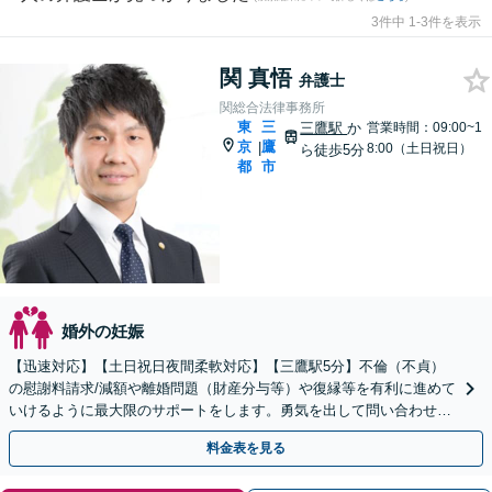
3件中 1-3件を表示
関 真悟
弁護士
関総合法律事務所
東
三
三鷹駅
か
営業時間：09:00~1
京
鷹
|
8:00（土日祝日）
ら徒歩5分
都
市
婚外の妊娠
【迅速対応】【土日祝日夜間柔軟対応】【三鷹駅5分】不倫（不貞）
の慰謝料請求/減額や離婚問題（財産分与等）や復縁等を有利に進めて
いけるように最大限のサポートをします。勇気を出して問い合わせて
みてください。【LINE相談可】→@566ziisj
料金表を見る