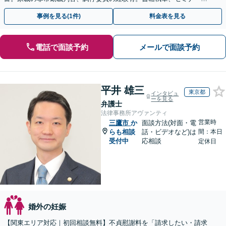
師等、離婚問題に強い弁護士。海外の法律事務所勤務経験有。
事例を見る(1件)
料金表を見る
電話で面談予約
メールで面談予約
平井 雄三
東京都
インタビュ
ーを見る
弁護士
法律事務所アヴァンティ
営業時
三鷹市
か
面談方法(対面・電
らも相談
話・ビデオなど)は
間：本日
受付中
応相談
定休日
婚外の妊娠
【関東エリア対応｜初回相談無料】不貞慰謝料を「請求したい・請求