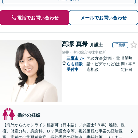
電話でお問い合わせ
メールでお問い合わせ
髙塚 真希
弁護士
千葉県
藤井・滝沢綜合法律事務所
営業時
三鷹市
か
面談方法(対面・電
らも相談
話・ビデオなど)は
間：本日
受付中
応相談
定休日
婚外の妊娠
【海外からのオンライン相談可（日本語）／弁護士1８年】離婚、親
権、財産分与、慰謝料、ＤＶ保護命令等。複雑困難な事案の経験豊
富。家裁の非常勤裁判官、調停委員の経験有。書籍執筆、セミナー講