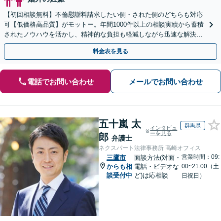
【初回相談無料】不倫慰謝料請求したい側・された側のどちらも対応
可【低価格高品質】がモットー。年間1000件以上の相談実績から蓄積
されたノウハウを活かし、精神的な負担も軽減しながら迅速な解決を
目指します。【休日・夜間相談あり】【ビデオ面談可】
料金表を見る
電話でお問い合わせ
メールでお問い合わせ
五十嵐 太
群馬県
インタビュ
ーを見る
郎
弁護士
ネクスパート法律事務所 高崎オフィス
営業時間：09:
三鷹市
面談方法(対面・
からも相
電話・ビデオな
00~21:00（土
談受付中
ど)は応相談
日祝日）