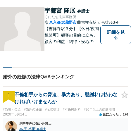
宇都宮 隆展
弁護士
くにたち法律事務所
東京都
武蔵野市
吉祥寺駅
から徒歩3分
|
【吉祥寺駅３分】【休日/夜間
詳細を見
相談可】顧客の目線に立ち、
る
顧客の利益・納得・安心のた
めに法律問題に全力で取り組
みます。お困りの方は、お気
軽にご相談ください。
婚外の妊娠の法律Q&Aランキング
1
不倫相手からの脅迫、暴力あり、慰謝料は払わな
ければいけませんか
#恐喝・脅迫
#婚外の妊娠
#示談交渉
#不倫慰謝料
#20年以上の婚姻期間
2020年5月24日
役にたった
176
刑事事件に強い弁護士
本庄 卓磨
弁護士