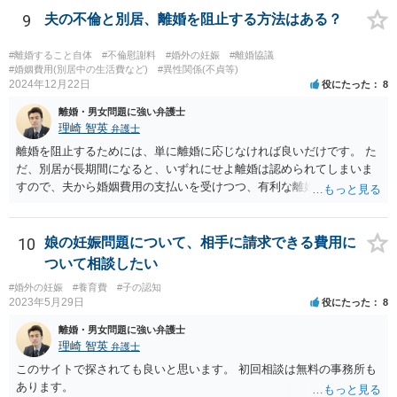
9
夫の不倫と別居、離婚を阻止する方法はある？
#離婚すること自体
#不倫慰謝料
#婚外の妊娠
#離婚協議
#婚姻費用(別居中の生活費など)
#異性関係(不貞等)
2024年12月22日
役にたった
8
離婚・男女問題に強い弁護士
理崎 智英
弁護士
離婚を阻止するためには、単に離婚に応じなければ良いだけです。 た
だ、別居が長期間になると、いずれにせよ離婚は認められてしまいま
すので、夫から婚姻費用の支払いを受けつつ、有利な離婚条件での離
婚を目指すというのが現実的な方策かと考えます。
10
娘の妊娠問題について、相手に請求できる費用に
ついて相談したい
#婚外の妊娠
#養育費
#子の認知
2023年5月29日
役にたった
8
離婚・男女問題に強い弁護士
理崎 智英
弁護士
このサイトで探されても良いと思います。 初回相談は無料の事務所も
あります。