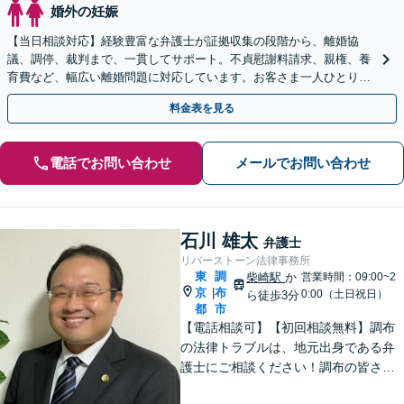
婚外の妊娠
【当日相談対応】経験豊富な弁護士が証拠収集の段階から、離婚協
議、調停、裁判まで、一貫してサポート。不貞慰謝料請求、親権、養
育費など、幅広い離婚問題に対応しています。お客さま一人ひとりの
事情に丁寧に配慮し、最適な解決策をご提案します。
料金表を見る
電話でお問い合わせ
メールでお問い合わせ
石川 雄太
弁護士
リバーストーン法律事務所
東
調
柴崎駅
か
営業時間：09:00~2
京
布
|
0:00（土日祝日）
ら徒歩3分
都
市
【電話相談可】【初回相談無料】調布
の法律トラブルは、地元出身である弁
護士にご相談ください！調布の皆さま
から愛される弁護士になれるよう、