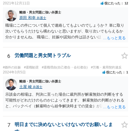
2021年12月11日
役にたった
12
離婚・男女問題に強い弁護士
原田 和幸
弁護士
職場にこの件について個人で連絡してもよいのでしょうか？ 単に取り
次いでもらうだけなら構わないと思いますが、取り次いでもらえるか
分かりませんね。 職場に、妊娠や認知の件は話さないほうがよいと思
います。 それとも弁護士を通すべきなのでしょうか？ 相談者で対応が
難しいと思われれば、弁護士に入ってもらうことも検討されてくださ
い。 一度、お近くの弁護士に相談されてみてもよいと思います。
6
労働問題と男女間トラブル
#婚外の妊娠
#退職勧奨
#退職理由(自己都合・会社都合)
#労働・雇用契約違反
2024年3月5日
役にたった
1
離婚・男女問題に強い弁護士
土屋 峻
弁護士
示談金の相場は、判決に至った場合に裁判所が解雇無効の判断をする
可能性がどれだけのものかによってきます。 解雇無効の判断がされる
と、バックペイ（解雇時から紛争解決時までの賃金）が認められるの
で、解雇無効の判断をする可能性が高ければバックペイ＋解決金が基
準となります。解決金の基準は、半年から１年程度の賃金相当額くら
いだと思います。 この件は、弁護士に具体的な内容について、ご相談
7
明日までに決めないといけないのでお願いしま
された方がよい事案だと考えます。