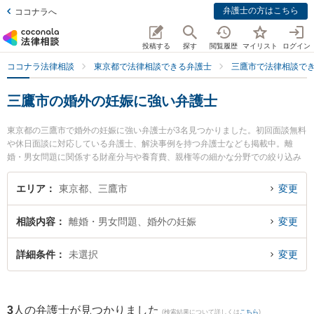
弁護士の方はこちら
ココナラへ
投稿する
探す
閲覧履歴
マイリスト
ログイン
ココナラ法律相談
東京都で法律相談できる弁護士
三鷹市で法律相談で
三鷹市の婚外の妊娠に強い弁護士
東京都の三鷹市で婚外の妊娠に強い弁護士が3名見つかりました。初回面談無料
や休日面談に対応している弁護士、解決事例を持つ弁護士なども掲載中。離
婚・男女問題に関係する財産分与や養育費、親権等の細かな分野での絞り込み
検索もでき便利です。特に関総合法律事務所の関 真悟弁護士やみたか総合法律
事務所の齊藤 遼亮弁護士、三鷹の森法律事務所の薦田 知浩弁護士のプロフィー
エリア
東京都、三鷹市
変更
ル情報や弁護士費用、強みなどが注目されています。『三鷹市で土日や夜間に
発生した婚外の妊娠のトラブルを今すぐに弁護士に相談したい』『婚外の妊娠
相談内容
離婚・男女問題、婚外の妊娠
変更
のトラブル解決の実績豊富な近くの弁護士を検索したい』『初回相談無料で婚
外の妊娠を法律相談できる三鷹市内の弁護士に相談予約したい』などでお困り
の相談者さんにおすすめです。
詳細条件
未選択
変更
3
人の弁護士が見つかりました
(検索結果について詳しくは
こちら
)