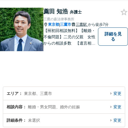
す。一つひとつの案件に最大
薦田 知浩
限の努力を尽くしていきま
弁護士
す。【司法書士資格あり】
三鷹の森法律事務所
【宅建士資格あり】【法テラ
東京都
三鷹市
三鷹駅
から徒歩7分
|
ス利用可能】
【🆓初回相談無料】【離婚・
詳細を見
不倫問題】二児の父親 女性
る
からの相談多数 【遺言相
続】遺言書作成60通以上
【企業法務】件数をこなすの
ではなく1件1件を丁寧に。不
動産や交通事故にも対応【子
連れ相談可】【三鷹駅5分】
エリア
東京都、三鷹市
変更
相談内容
離婚・男女問題、婚外の妊娠
変更
詳細条件
未選択
変更