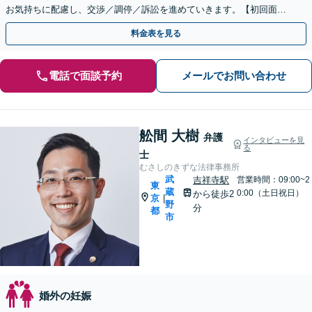
お気持ちに配慮し、交渉／調停／訴訟を進めていきます。【初回面談
無料】【休日・夜間面談可】
料金表を見る
電話で面談予約
メールでお問い合わせ
舩間 大樹
弁護
インタビューを見
る
士
むさしのきずな法律事務所
武
吉祥寺駅
営業時間：09:00~2
東
蔵
0:00（土日祝日）
から徒歩2
京
|
野
分
都
市
婚外の妊娠