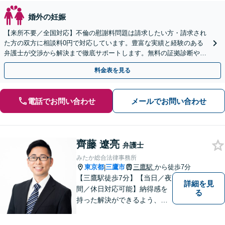
婚外の妊娠
【来所不要／全国対応】不倫の慰謝料問題は請求したい方・請求され
た方の双方に相談料0円で対応しています。豊富な実績と経験のある
弁護士が交渉から解決まで徹底サポートします。無料の証拠診断や着
手金の返還保証もありますので安心してご相談ください。
料金表を見る
電話でお問い合わせ
メールでお問い合わせ
齊藤 遼亮
弁護士
みたか総合法律事務所
東京都
三鷹市
三鷹駅
から徒歩7分
|
【三鷹駅徒歩7分】【当日／夜
詳細を見
間／休日対応可能】納得感を
る
持った解決ができるよう、問
題解決というゴールだけでな
く過程も重要視してまいりま