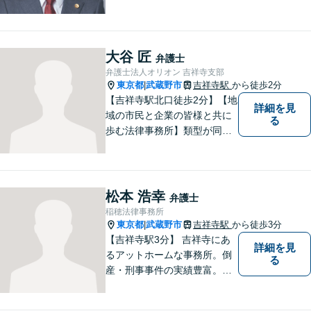
に。相続・遺言、不動産・住
まい、労働・雇用（会社
側）、離婚・男女問題 、債権
回収、企業法務、刑事事件、
大谷 匠
弁護士
インターネットなど
弁護士法人オリオン 吉祥寺支部
東京都
武蔵野市
吉祥寺駅
から徒歩2分
|
【吉祥寺駅北口徒歩2分】【地
詳細を見
域の市民と企業の皆様と共に
る
歩む法律事務所】類型が同じ
事件であっても事実関係やご
要望は異なるため、お一人お
ひとりに寄り添って問題解決
を図ります。お困りごとがあ
松本 浩幸
弁護士
ればお気軽にご相談くださ
稲穂法律事務所
い！
東京都
武蔵野市
吉祥寺駅
から徒歩3分
|
【吉祥寺駅3分】 吉祥寺にあ
詳細を見
るアットホームな事務所。倒
る
産・刑事事件の実績豊富。
【予約制】【休日面談可】
【法テラス利用可】