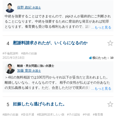
俣野 政紀
弁護士
中絶を強要することはできませんので、pipiさんが最終的にご判断され
ることになります。中絶を強要するために脅迫的な発言があれば犯罪
となります。養育費も受け取る権利もありますので、認知等につきお
相手がきちんと対応しないのであれば弁護士にご相談されることをお
勧めします。
4
慰謝料請求されたが、いくらになるのか
#不倫慰謝料
#婚外の妊娠
2021年3月18日
役にたった
10
離婚・男女問題に強い弁護士
加藤 寛崇
弁護士
＞4社の無料相談では100万円からそれ以下が妥当だと言われました。
離婚しないなら、そんなものです。 相手の女性が払えばその分あなた
の支払義務も減ります。ただ、合意しただけで現実の支払がないなら
減りません。
5
妊娠したら逃げられました。
#婚外の妊娠
#音信不通
#慰謝料請求したい側
#子の認知
#中絶
#養育費