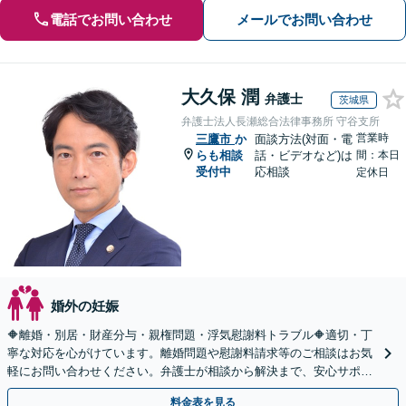
電話でお問い合わせ
メールでお問い合わせ
大久保 潤
弁護士
茨城県
弁護士法人長瀬総合法律事務所 守谷支所
営業時
三鷹市
か
面談方法(対面・電
らも相談
話・ビデオなど)は
間：本日
受付中
応相談
定休日
婚外の妊娠
🔶離婚・別居・財産分与・親権問題・浮気慰謝料トラブル🔶適切・丁
寧な対応を心がけています。離婚問題や慰謝料請求等のご相談はお気
軽にお問い合わせください。弁護士が相談から解決まで、安心サポー
トいたします。◤完全予約制・初回法律相談無料◢
料金表を見る