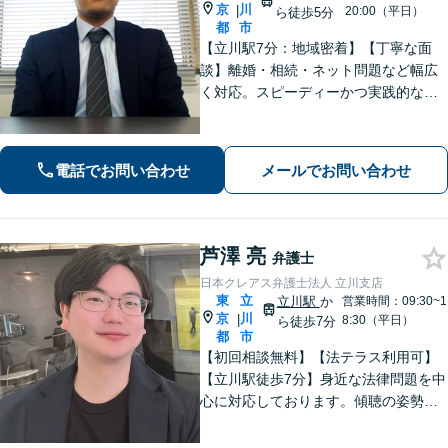
京
川
|
20:00（平日）
ら徒歩5分
都
市
【立川駅7分：地域密着】【丁寧な面
談】離婚・相続・ネット問題など幅広
く対応。スピーディーかつ実践的なア
ドバイスで、ご相談者さまの不安を解
消します。解決への具体的な道筋を一
緒に考えます。安心してご相談くださ
電話でお問い合わせ
メールでお問い合わせ
い。【電話・オンライン相談対応】
芦澤 亮
弁護士
日本クレアス弁護士法人 立川支店
東
立
立川駅
か
営業時間：09:30~1
京
川
|
8:30（平日）
ら徒歩7分
都
市
【初回相談無料】【法テラス利用可】
【立川駅徒歩7分】身近な法律問題を中
心に対応しております。傾聴の姿勢と
話しやすい雰囲気作りを大切にしてお
りますので、何かお困りごとがござい