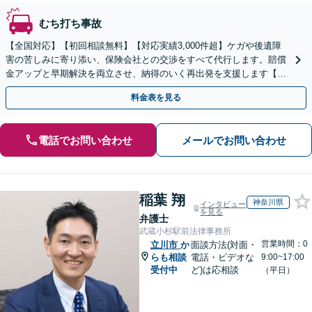
むち打ち事故
【全国対応】【初回相談無料】【対応実績3,000件超】ケガや後遺障
害の苦しみに寄り添い、保険会社との交渉をすべて代行します。賠償
金アップと早期解決を両立させ、納得のいく再出発を支援します【夜
間や休日相談可】
料金表を見る
電話でお問い合わせ
メールでお問い合わせ
稲葉 翔
神奈川県
インタビュー
を見る
弁護士
武蔵小杉駅前法律事務所
営業時間：0
立川市
か
面談方法(対面・
らも相談
電話・ビデオな
9:00~17:00
受付中
ど)は応相談
（平日）