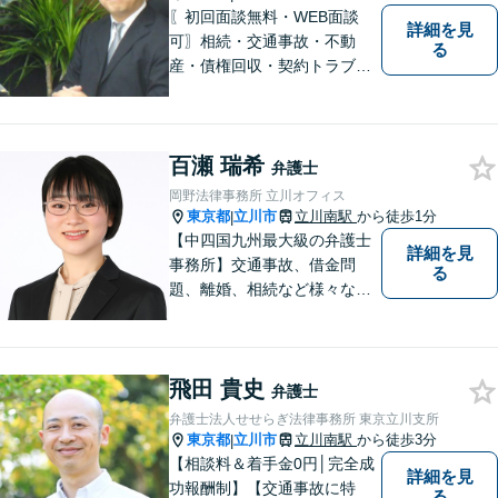
〖初回面談無料・WEB面談
詳細を見
可〗相続・交通事故・不動
る
産・債権回収・契約トラブル
に対応。事業と暮らしを守る
ため、早い段階から丁寧にサ
ポートします〖立川駅近く〗
百瀬 瑞希
弁護士
岡野法律事務所 立川オフィス
東京都
立川市
立川南駅
から徒歩1分
|
【中四国九州最大級の弁護士
詳細を見
事務所】交通事故、借金問
る
題、離婚、相続など様々な問
題について、「何度でも無
料」の相談を行っています！
まずはお気軽にご相談くださ
飛田 貴史
い！
弁護士
弁護士法人せせらぎ法律事務所 東京立川支所
東京都
立川市
立川南駅
から徒歩3分
|
【相談料＆着手金0円│完全成
詳細を見
功報酬制】【交通事故に特
る