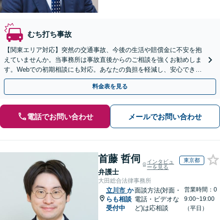
むち打ち事故
【関東エリア対応】突然の交通事故、今後の生活や賠償金に不安を抱
えていませんか。当事務所は事故直後からのご相談を強くお勧めしま
す。Webでの初期相談にも対応。あなたの負担を軽減し、安心できる
未来へ導きます。【初回相談無料】
料金表を見る
電話でお問い合わせ
メールでお問い合わせ
首藤 哲伺
東京都
インタビュ
ーを見る
弁護士
大田総合法律事務所
営業時間：0
立川市
か
面談方法(対面・
らも相談
電話・ビデオな
9:00~19:00
受付中
ど)は応相談
（平日）