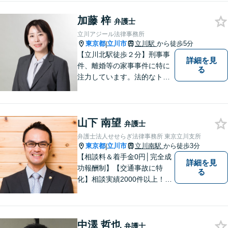
加藤 梓
弁護士
立川アジール法律事務所
東京都
立川市
立川駅
から徒歩5分
|
【立川北駅徒歩２分】刑事事
詳細を見
件、離婚等の家事事件に特に
る
注力しています。法的なトラ
ブルに巻き込まれたら、早め
にご相談いただくことが最も
大切です。皆さまの安心を一
山下 南望
日でも早く取り戻すため、誠
弁護士
心誠意を尽くします。
弁護士法人せせらぎ法律事務所 東京立川支所
東京都
立川市
立川南駅
から徒歩3分
|
【相談料＆着手金0円│完全成
詳細を見
功報酬制】【交通事故に特
る
化】相談実績2000件以上！慰
謝料の増額交渉や後遺障害関
係のノウハウに自信あり。弁
護士2名による初回面談で、全
中澤 哲也
体像をわかりやすくご説明し
弁護士