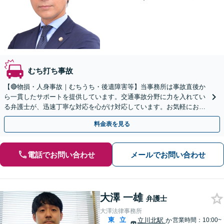
むち打ち事故
【🔴物損・人身事故｜むちうち・後遺障害等】当事務所は事故直後か
ら一貫したサポートを提供しています。交通事故分野に力を入れてい
る弁護士が、迅速丁寧な対応を心がけ対応しています。お気軽にお問
い合わせください。◤完全予約制・初回法律相談無料◢
料金表を見る
電話でお問い合わせ
メールでお問い合わせ
大澤 一雄
弁護士
大澤法律事務所
東
立
立川北駅
か
営業時間：10:00~