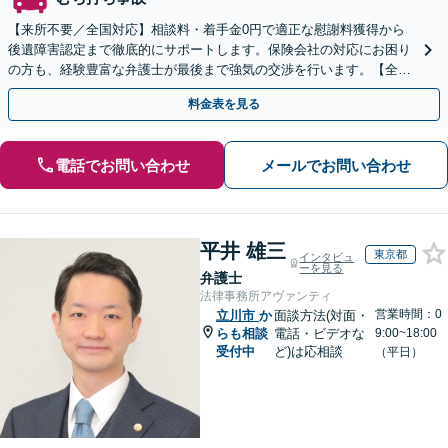
【来所不要／全国対応】相談料・着手金0円で適正な慰謝料獲得から
後遺障害認定まで徹底的にサポートします。保険会社の対応にお困り
の方も、経験豊富な弁護士が最後まで強気の交渉を行います。【全国
13拠点】お気軽にご相談ください。
料金表を見る
電話でお問い合わせ
メールでお問い合わせ
平井 雄三
東京都
インタビュ
ーを見る
弁護士
法律事務所アヴァンティ
営業時間：0
立川市
か
面談方法(対面・
らも相談
電話・ビデオな
9:00~18:00
受付中
ど)は応相談
（平日）