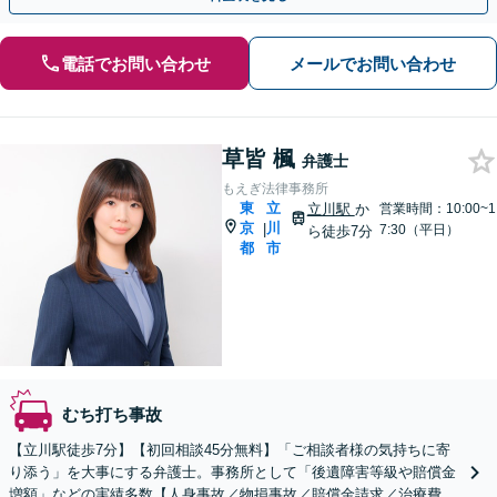
電話でお問い合わせ
メールでお問い合わせ
草皆 楓
弁護士
もえぎ法律事務所
東
立
立川駅
か
営業時間：10:00~1
京
川
|
7:30（平日）
ら徒歩7分
都
市
むち打ち事故
【立川駅徒歩7分】【初回相談45分無料】「ご相談者様の気持ちに寄
り添う」を大事にする弁護士。事務所として「後遺障害等級や賠償金
増額」などの実績多数【人身事故／物損事故／賠償金請求／治療費打