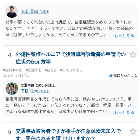
岡田 晃朝
弁護士
相手が応じてくれない以上は訴訟で、後遺症認定をめぐって争うしか
ないです。 ただ、ミラーですと、よほどの衝撃が無いと首との関係の
証明は難しいでしょうから、そこが証明できるかでしょうね。
4
外傷性頚椎ヘルニアで後遺障害診断書の申請での
症状の伝え方等
#自動車事故
#後遺障害
#被害者
#むち打ち被害
2026年7月14日
役にたった
1
交通事故に強い弁護士
髙橋 俊太
弁護士
後遺障害診断書を作成してもらう際には、痛みやしびれについて、単
に「痛い」「しびれる」と伝えるだけでなく、部位、程度、頻度、ど
のような動作で悪化するか、日常生活や仕事で困っていることを具体
的に伝えることが重要です。例えば、首から腕にしびれる、腰から足
に痛みが出る、長時間座れない、物を持つと痛い、夜間痛がある、な
どです。 事故日が２月１日であれば、６か月経過は一般的には８月１
5
交通事故被害者ですが相手が任意保険未加入で
日頃と考えられます。ただし、症状固定日は機械的に６か月で決まる
す。受任される弁護士はいますか？