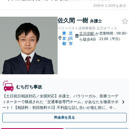
20件中 1-20件を表示
佐久間 一樹
弁護士
ベリーベスト法律事務所 立川オフィス
東
立
立川北駅
か
営業時間：09:30~
京
川
|
21:00（平日）
ら徒歩4分
都
市
むち打ち事故
【土日祝日相談対応／全国対応】弁護士、パラリーガル、医療コーデ
ィネーターで構成された「交通事故専門チーム」があなたを徹底サポ
ート！【相談料：初回無料※1】不利益な話し合いが進む前に、今す
ぐ相談！
料金表を見る