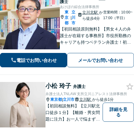
護士
あけぼの綜合法律事務所
東
立
立川北駅
か
営業時間：10:00~
京
川
|
17:00（平日）
ら徒歩4分
都
市
【初回相談原則無料】【男女４人の弁
護士が在籍する事務所】市役所勤務の
キャリアも持つベテラン弁護士！初回
面談の際には、相談内容とアドバイス
をレジュメにしてご提供します。離婚
電話でお問い合わせ
メールでお問い合わせ
問題、不動産・住まい、借金、労働雇
用、企業法務など
小松 玲子
弁護士
弁護士法人TNLAW 支所立川ニアレスト法律事務所
東京都
立川市
立川駅
から徒歩1分
|
【初回相談無料】【立川駅北
詳細を見
口徒歩１分】【離婚・男女問
る
題に注力】お一人で悩まず、
お気軽にご相談ください。