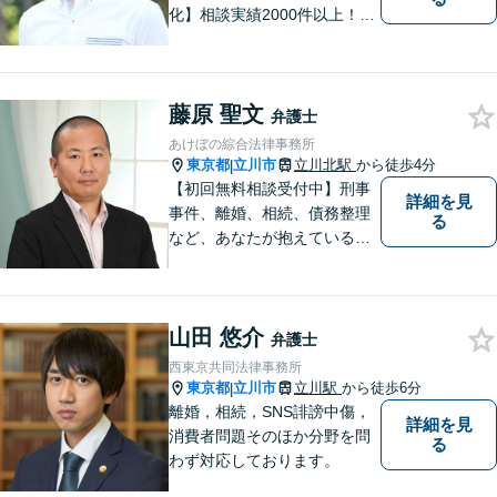
化】相談実績2000件以上！慰
謝料の増額交渉や後遺障害関
係のノウハウに自信あり。ま
ずはお電話で、全体像をわか
藤原 聖文
りやすく説明します。お気軽
弁護士
にご相談ください【完全個
あけぼの綜合法律事務所
室】【立川駅5分】
東京都
立川市
立川北駅
から徒歩4分
|
【初回無料相談受付中】刑事
詳細を見
事件、離婚、相続、債務整理
る
など、あなたが抱えている問
題の解決をサポートします。
山田 悠介
弁護士
西東京共同法律事務所
東京都
立川市
立川駅
から徒歩6分
|
離婚，相続，SNS誹謗中傷，
詳細を見
消費者問題そのほか分野を問
る
わず対応しております。