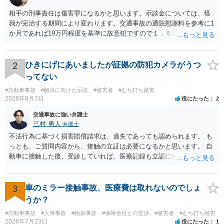
相手の刑事責任は傷害罪になるかと思います。示談金については、怪
我が完治する期間により変わります。交通事故の通院慰謝料を参考に1
か月であれば19万円程度を基準に故意犯ですので１．５倍か2倍程度す
る金額が相場かと思います。完治の期間が延びればその分慰謝料額も
上がるかと思います。ご参考にしてください。
2
ひきにげにあいましたが証拠の防犯カメラがうつ
ってない
#自動車事故
#解決に向けた示談
#被害者
#むち打ち被害
2026年8月3日
役にたった
2
交通事故に強い弁護士
三村 勇人
弁護士
不法行為に基づく損害賠償請求は、過失であっても認められます。 も
っとも、ご質問内容から、接触の立証は必要になるかと思います。 自
動車に接触した後、受診していれば、医療記録も立証に使えるかと思
います。 いずれにせよ、多角的に検討する必要がありますので、弁護
士にご相談ください。
3
車のミラー接触事故、医療費は取れないのでしょ
うか？
#自動車事故
#人身事故
#物損事故
#保険会社との交渉
#被害者
#むち打ち被害
2026年7月23日
役にたった
1