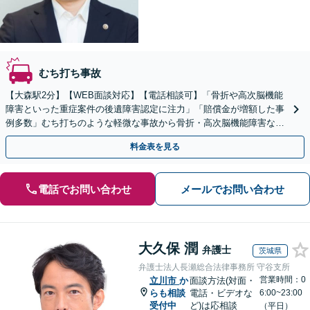
むち打ち事故
【大森駅2分】【WEB面談対応】【電話相談可】「骨折や高次脳機能
障害といった重症案件の後遺障害認定に注力」「賠償金が増額した事
例多数」むち打ちのような軽微な事故から骨折・高次脳機能障害など
の重症事故まで、事故の規模に関わらず対応いたします
料金表を見る
電話でお問い合わせ
メールでお問い合わせ
大久保 潤
弁護士
茨城県
弁護士法人長瀬総合法律事務所 守谷支所
営業時間：0
立川市
か
面談方法(対面・
らも相談
電話・ビデオな
6:00~23:00
受付中
ど)は応相談
（平日）