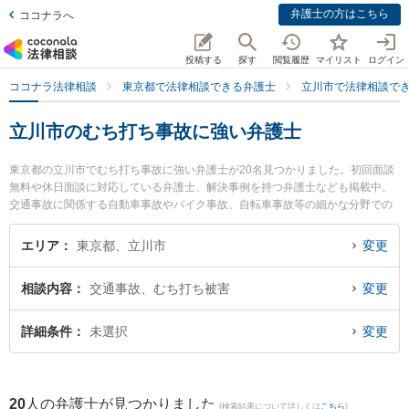
弁護士の方はこちら
ココナラへ
投稿する
探す
閲覧履歴
マイリスト
ログイン
ココナラ法律相談
東京都で法律相談できる弁護士
立川市で法律相談で
立川市のむち打ち事故に強い弁護士
東京都の立川市でむち打ち事故に強い弁護士が20名見つかりました。初回面談
無料や休日面談に対応している弁護士、解決事例を持つ弁護士なども掲載中。
交通事故に関係する自動車事故やバイク事故、自転車事故等の細かな分野での
絞り込み検索もでき便利です。特にベリーベスト法律事務所 立川オフィスの佐
久間 一樹弁護士やネクスパート法律事務所 立川オフィスの白井 城治弁護士、
エリア
東京都、立川市
変更
もえぎ法律事務所の草皆 楓弁護士のプロフィール情報や弁護士費用、強みなど
が注目されています。『立川市で土日や夜間に発生したむち打ち事故のトラブ
相談内容
交通事故、むち打ち被害
変更
ルを今すぐに弁護士に相談したい』『むち打ち事故のトラブル解決の実績豊富
な近くの弁護士を検索したい』『初回相談無料でむち打ち事故を法律相談でき
る立川市内の弁護士に相談予約したい』などでお困りの相談者さんにおすすめ
詳細条件
未選択
変更
です。
20
人の弁護士が見つかりました
(検索結果について詳しくは
こちら
)