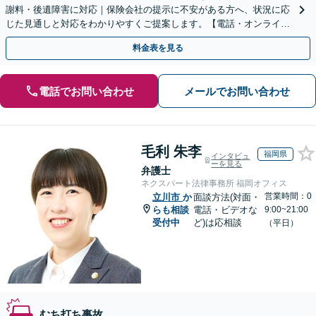
謝料・後遺障害に対応｜保険会社の提示に不安がある方へ、状況に応
じた見通しと対応をわかりやすくご提案します。【電話・オンライン
面談可】
料金表を見る
電話でお問い合わせ
メールでお問い合わせ
毛利 朱李
福岡県
インタビュ
ーを見る
弁護士
ネクスパート法律事務所 福岡オフィス
営業時間：0
立川市
か
面談方法(対面・
らも相談
電話・ビデオな
9:00~21:00
受付中
ど)は応相談
（平日）
むち打ち事故