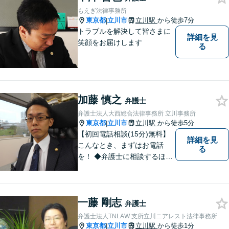
ます。お気軽にご相談くださ
もえぎ法律事務所
い【立川駅徒歩5分】
東京都
立川市
立川駅
から徒歩7分
|
トラブルを解決して皆さまに
詳細を見
笑顔をお届けします
る
加藤 慎之
弁護士
弁護士法人大西総合法律事務所 立川事務所
東京都
立川市
立川駅
から徒歩5分
|
【初回電話相談(15分)無料】
詳細を見
こんなとき、まずはお電話
る
を！ ◆弁護士に相談するほど
のことか分からない（→まず
はご相談ください。ご自身で
対応できそうであれば、解決
一藤 剛志
法を指南します。） ◆弁護士
弁護士
に依頼したら、費用はいくら
弁護士法人TNLAW 支所立川ニアレスト法律事務所
かかるのか。
東京都
立川市
立川駅
から徒歩1分
|