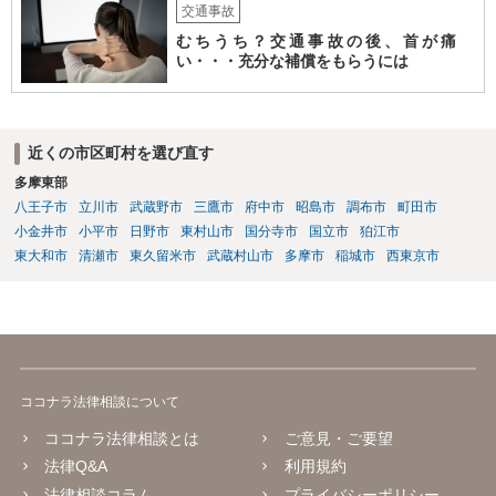
交通事故
むちうち？交通事故の後、首が痛
い・・・充分な補償をもらうには
近くの市区町村を選び直す
多摩東部
八王子市
立川市
武蔵野市
三鷹市
府中市
昭島市
調布市
町田市
小金井市
小平市
日野市
東村山市
国分寺市
国立市
狛江市
東大和市
清瀬市
東久留米市
武蔵村山市
多摩市
稲城市
西東京市
ココナラ法律相談について
ココナラ法律相談とは
ご意見・ご要望
法律Q&A
利用規約
法律相談コラム
プライバシーポリシー