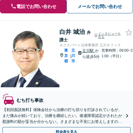
電話でお問い合わせ
メールでお問い合わせ
白井 城治
弁
インタビューを
見る
護士
ネクスパート法律事務所 立川オフィス
東
立
立川駅
か
営業時間：09:00~2
京
川
|
1:00（平日）
ら徒歩5分
都
市
むち打ち事故
【初回面談無料】保険会社から治療の打ち切りを打診されているが、
まだ痛みが続いており、治療を継続したい。後遺障害認定がされたが
慰謝料の額が妥当か分からない。さまざまな不安にお答えしますの
で、お気軽にご連絡ください。ご相談・着手金は無料です。
料金表を見る