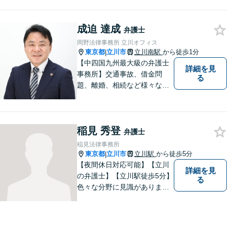
成迫 達成
弁護士
岡野法律事務所 立川オフィス
東京都
立川市
立川南駅
から徒歩1分
|
【中四国九州最大級の弁護士
詳細を見
事務所】交通事故、借金問
る
題、離婚、相続など様々な問
題について、「何度でも無
料」の相談を行っています！
まずはお気軽にご相談くださ
稲見 秀登
い！
弁護士
稲見法律事務所
東京都
立川市
立川駅
から徒歩5分
|
【夜間休日対応可能】【立川
詳細を見
の弁護士】【立川駅徒歩5分】
る
色々な分野に見識がありま
す。少しでもお悩みを抱えて
いる方は是非一度ご相談くだ
さい。