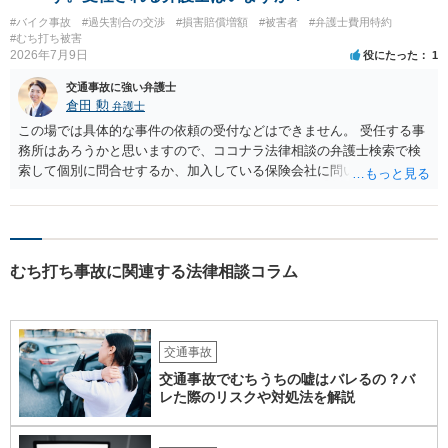
ものではなく、治療経過や主治医の判断によります。初診日が２月２
#バイク事故
#過失割合の交渉
#損害賠償増額
#被害者
#弁護士費用特約
日であったことも含め、主治医と相談した方がよいでしょう。 症状固
#むち打ち被害
定後も、痛みが残っていれば通院自体は可能です。ただし、症状固定
2026年7月9日
役にたった
1
後の治療費は、相手方保険会社から支払われない扱いになるので、健
交通事故に強い弁護士
康保険を使うか、自費になるか等を確認しておく必要があります。 ジ
倉田 勲
弁護士
ャクソンテスト等の神経学的検査は、首や神経症状がある場合に行わ
れることがありますが、必ず全員に必要な項目というわけではありま
この場では具体的な事件の依頼の受付などはできません。 受任する事
せん。症状の内容を踏まえて、スパーリングテスト、腱反射、筋力、
務所はあろうかと思いますので、ココナラ法律相談の弁護士検索で検
知覚検査、可動域検査などの要否を医師が判断することになります。
索して個別に問合せするか、加入している保険会社に問い合わせをし
後遺障害診断書では、自覚症状だけでなく、他覚所見、神経学的所
て弁護士を紹介してもらってください。
見、画像所見、症状の一貫性が重要になります。不安であれば、受診
前に症状の経過や現在困っていることをメモにまとめ、主治医に簡潔
に伝えるとよいと思います。状況によっては、診断書作成前に、伝え
るべき症状や記載内容について弁護士に相談等することをお勧めいた
むち打ち事故に関連する法律相談コラム
します。
交通事故
交通事故でむちうちの嘘はバレるの？バ
レた際のリスクや対処法を解説