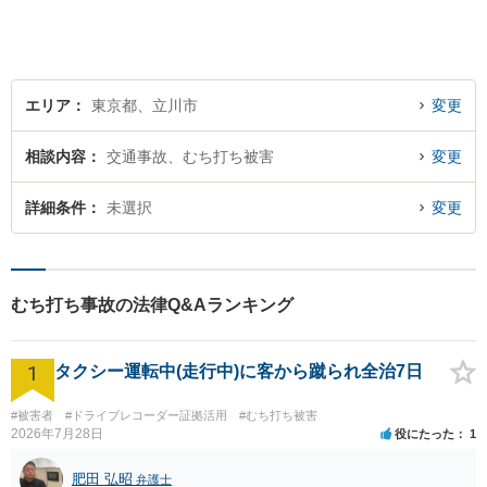
エリア
東京都、立川市
変更
相談内容
交通事故、むち打ち被害
変更
詳細条件
未選択
変更
むち打ち事故の法律Q&Aランキング
1
タクシー運転中(走行中)に客から蹴られ全治7日
#被害者
#ドライブレコーダー証拠活用
#むち打ち被害
2026年7月28日
役にたった
1
肥田 弘昭
弁護士