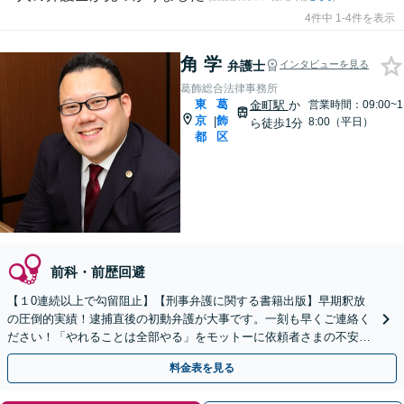
4件中 1-4件を表示
角 学
弁護士
インタビューを見る
葛飾総合法律事務所
東
葛
金町駅
か
営業時間：09:00~1
京
飾
|
8:00（平日）
ら徒歩1分
都
区
前科・前歴回避
【１0連続以上で勾留阻止】【刑事弁護に関する書籍出版】早期釈放
の圧倒的実績！逮捕直後の初動弁護が大事です。一刻も早くご連絡く
ださい！「やれることは全部やる」をモットーに依頼者さまの不安を
取除くため尽力します【金町駅徒歩１分】
料金表を見る