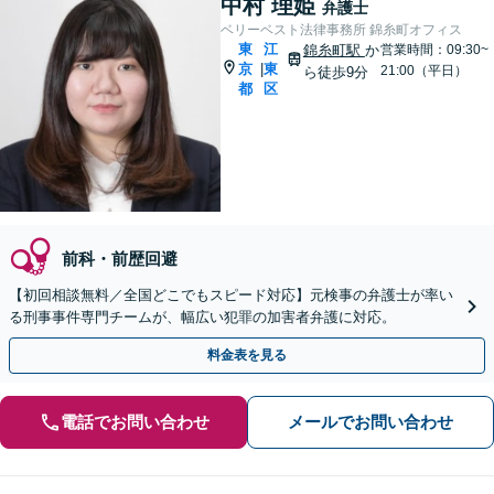
中村 理姫
弁護士
ベリーベスト法律事務所 錦糸町オフィス
東
江
錦糸町駅
か
営業時間：09:30~
京
東
|
21:00（平日）
ら徒歩9分
都
区
前科・前歴回避
【初回相談無料／全国どこでもスピード対応】元検事の弁護士が率い
る刑事事件専門チームが、幅広い犯罪の加害者弁護に対応。
料金表を見る
電話でお問い合わせ
メールでお問い合わせ