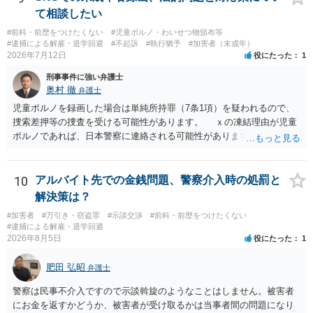
て相談したい
#前科・前歴をつけたくない
#児童ポルノ・わいせつ物頒布等
#逮捕による解雇・退学回避
#不起訴
#執行猶予
#加害者（未成年）
2026年7月12日
役にたった
1
刑事事件に強い弁護士
奥村 徹
弁護士
児童ポルノを録画した場合は単純所持罪（7条1項）を疑われるので、
捜索差押等の捜査を受ける可能性があります。 ｘの凍結理由が児童
ポルノであれば、日本警察に連絡される可能性があります。 対応と
しては、犯罪を疑われるので、弁護士に相談した上で、画像を消去す
るなり、警察に相談するなり、検討してください
10
アルバイト先での金銭問題、警察介入時の処罰と
解決策は？
#加害者
#万引き・窃盗罪
#示談交渉
#前科・前歴をつけたくない
#逮捕による解雇・退学回避
2026年8月5日
役にたった
1
肥田 弘昭
弁護士
警察は民事不介入ですので示談斡旋のようなことはしません。被害者
にお金を返すかどうか、被害者が受け取るかは当事者間の問題になり