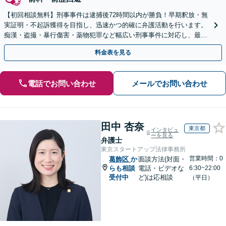
【初回相談無料】刑事事件は逮捕後72時間以内が勝負！早期釈放・無
実証明・不起訴獲得を目指し、迅速かつ的確に弁護活動を行います。
痴漢・盗撮・暴行傷害・薬物犯罪など幅広い刑事事件に対応し、最善
の解決を目指します【都庁前駅直結】【複数拠点あり】
料金表を見る
電話でお問い合わせ
メールでお問い合わせ
田中 杏奈
東京都
インタビュ
ーを見る
弁護士
東京スタートアップ法律事務所
営業時間：0
葛飾区
か
面談方法(対面・
らも相談
電話・ビデオな
6:30~22:00
受付中
ど)は応相談
（平日）