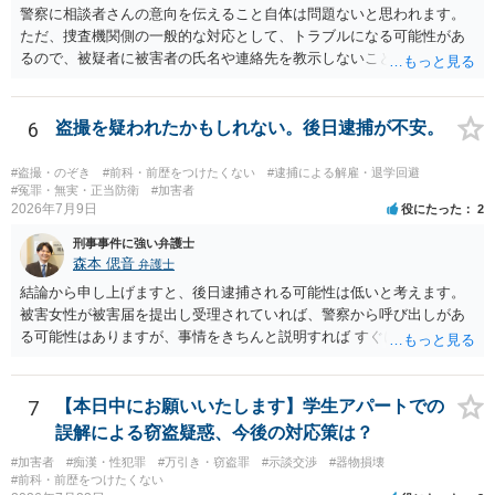
警察に相談者さんの意向を伝えること自体は問題ないと思われます。
ただ、捜査機関側の一般的な対応として、トラブルになる可能性があ
るので、被疑者に被害者の氏名や連絡先を教示しないことがあり得ま
す。 その場合、相談者さんが強いて和解や示談の成立を希求されるの
でしたら、弁護士に依頼される必要が生じます。 なお、捜査機関の言
う「横領罪」は、相談の背景に記載されている事情から占有離脱物横
6
盗撮を疑われたかもしれない。後日逮捕が不安。
領罪を指すと思われます。 上記、ご参考ください。
#盗撮・のぞき
#前科・前歴をつけたくない
#逮捕による解雇・退学回避
#冤罪・無実・正当防衛
#加害者
2026年7月9日
役にたった
2
刑事事件に強い弁護士
森本 偲音
弁護士
結論から申し上げますと、後日逮捕される可能性は低いと考えます。
被害女性が被害届を提出し受理されていれば、警察から呼び出しがあ
る可能性はありますが、事情をきちんと説明すれば すぐに逮捕される
ということはないと考えます。 別の卑猥な画像ということですが、こ
の画像が盗撮した画像等であれば別途問題となる可能性はあります
が、被害者が特定できない以上、 立件することは難しく、厳重注意で
7
【本日中にお願いいたします】学生アパートでの
終わる可能性が高いかと存じます。 以上ご参考までに。
誤解による窃盗疑惑、今後の対応策は？
#加害者
#痴漢・性犯罪
#万引き・窃盗罪
#示談交渉
#器物損壊
#前科・前歴をつけたくない