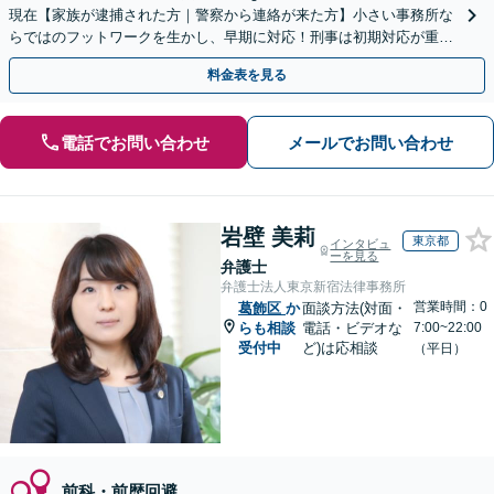
現在【家族が逮捕された方｜警察から連絡が来た方】小さい事務所な
らではのフットワークを生かし、早期に対応！刑事は初期対応が重要
なため、早めに弁護士にご相談ください
料金表を見る
電話でお問い合わせ
メールでお問い合わせ
岩壁 美莉
東京都
インタビュ
ーを見る
弁護士
弁護士法人東京新宿法律事務所
営業時間：0
葛飾区
か
面談方法(対面・
らも相談
電話・ビデオな
7:00~22:00
受付中
ど)は応相談
（平日）
前科・前歴回避