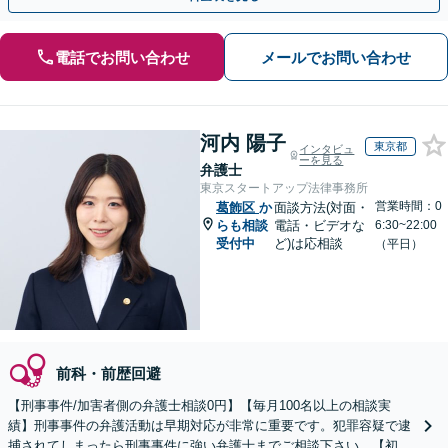
電話でお問い合わせ
メールでお問い合わせ
河内 陽子
東京都
インタビュ
ーを見る
弁護士
東京スタートアップ法律事務所
営業時間：0
葛飾区
か
面談方法(対面・
らも相談
電話・ビデオな
6:30~22:00
受付中
ど)は応相談
（平日）
前科・前歴回避
【刑事事件/加害者側の弁護士相談0円】【毎月100名以上の相談実
績】刑事事件の弁護活動は早期対応が非常に重要です。犯罪容疑で逮
捕されてしまったら刑事事件に強い弁護士までご相談下さい。【初回