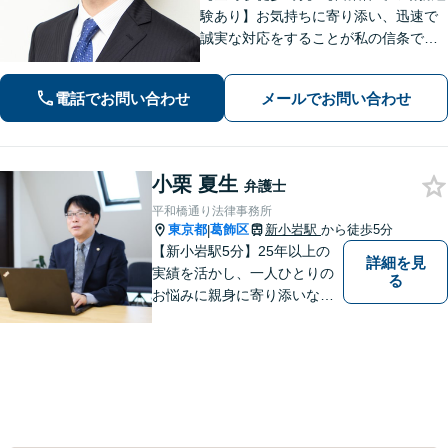
験あり】お気持ちに寄り添い、迅速で
誠実な対応をすることが私の信条で
す。ご依頼者のニーズに的確にお応え
し、最高のリーガルサービスをご提供
電話でお問い合わせ
メールでお問い合わせ
します。お気軽にご相談ください【初
回面談30分無料】【平日夜間対応可】
小栗 夏生
弁護士
平和橋通り法律事務所
東京都
葛飾区
新小岩駅
から徒歩5分
|
【新小岩駅5分】25年以上の
詳細を見
実績を活かし、一人ひとりの
る
お悩みに親身に寄り添いなが
ら、納得できる解決を全力で
目指します。法律問題の解決
だけでなく、その先の暮らし
や未来を見据えたサポートを
大切にしています。【休日や
夜間相談も柔軟に対応】【WE