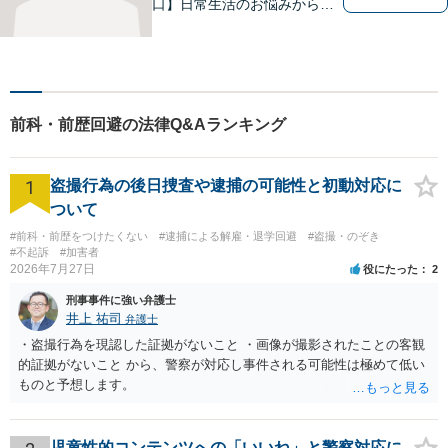
口】日常生活のお悩みから複
雑な紛争まで幅広く対応。丁
寧な対話を通じて状況を整理
し、分かりやすく解決策をご
提案。解決まで弁護士がしっ
かりサポートします！【バリ
前科・前歴回避の法律Q&Aランキング
アフリー】
1
盗撮行為の後日捜査や逮捕の可能性と初動対応に
ついて
#前科・前歴をつけたくない
#逮捕による解雇・退学回避
#盗撮・のぞき
#不起訴
#加害者
2026年7月27日
役にたった
2
刑事事件に強い弁護士
井上 祐司
弁護士
・盗撮行為を現認した証拠がないこと ・画像が撮影されたことの客観
的証拠がないこと から、警察が対応し事件される可能性は極めて低い
ものと予想します。
児童性的コンテンツへの「いいね」と警察対応に