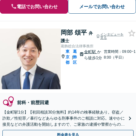
電話でお問い合わせ
メールでお問い合わせ
岡部 頌平
弁
インタビューを
見る
護士
葛飾総合法律事務所
東
葛
金町駅
か
営業時間：09:00~1
京
飾
|
8:00（平日）
ら徒歩1分
都
区
前科・前歴回避
【金町駅1分】【初回相談30分無料】約14年の検事経験あり。窃盗／
詐欺／性犯罪／暴行などあらゆる刑事事件のご相談に対応。速やかに
接見などの弁護活動を開始しますので、ご家族の逮捕や警察からの呼
出しは早急にご相談ください【分かりやすい費用体系】
料金表を見る