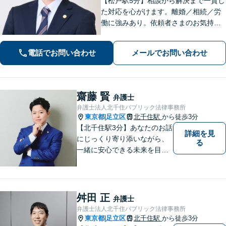
【松戸駅5分】相談から解決まで一貫し
た対応を心がけます。離婚／相続／労
働に強みあり。依頼者さまのお気持ち
に寄り添い、一人ひとりに合った解決
策をご提案。前向きな気持ちになれる
電話でお問い合わせ
メールでお問い合わせ
ようサポートします。【初回相談無
料】【夜間・休日相談可能】
齋藤 賢
弁護士
弁護士法人北千住パブリック法律事務所
東京都
足立区
北千住駅
から徒歩3分
|
【北千住駅3分】あなたのお話
詳細を見
にじっくり寄り添いながら、
る
一緒に安心できる未来を目指
します。どんなに小さなお悩
みでも気軽にご相談いただけ
る「安心して頼れる弁護士」
を目指しています。まずはお
舛田 正
弁護士
気軽にご相談ください【丁寧
弁護士法人北千住パブリック法律事務所
なヒアリング】【完全個室で
東京都
足立区
北千住駅
から徒歩3分
|