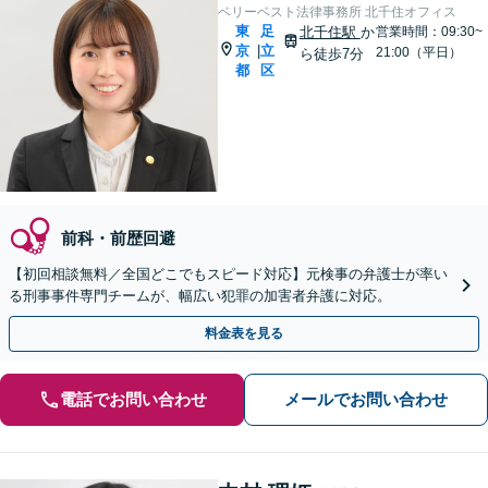
ベリーベスト法律事務所 北千住オフィス
東
足
北千住駅
か
営業時間：09:30~
京
立
|
21:00（平日）
ら徒歩7分
都
区
前科・前歴回避
【初回相談無料／全国どこでもスピード対応】元検事の弁護士が率い
る刑事事件専門チームが、幅広い犯罪の加害者弁護に対応。
料金表を見る
電話でお問い合わせ
メールでお問い合わせ