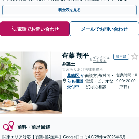
相談０円(電話)】【加害者側の相談専門】
料金表を見る
電話でお問い合わせ
メールでお問い合わせ
齊藤 翔平
埼玉県
インタビュ
ーを見る
弁護士
大宮ありあけ法律事務所
営業時間：0
葛飾区
か
面談方法(対面・
らも相談
電話・ビデオな
9:00~20:00
受付中
ど)は応相談
（平日）
前科・前歴回避
関東エリア対応【初回相談無料】Google口コミ4.0/28件★2026年6月