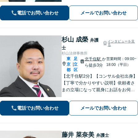
加害者側の交通事故案件も対応【東京
メトロ千代田線綾瀬駅西口徒歩2分】
電話でお問い合わせ
メールでお問い合わせ
【初回面談無料】
杉山 成榮
弁護
インタビューを見
る
士
杉山法律事務所
東
足
北千住駅
か
営業時間：09:00~
京
立
|
18:00（平日）
ら徒歩3分
都
区
【北千住駅2分】【コンサル会社出身】
【丁寧で分かりやすい説明】依頼者さ
まの立場になって親身にお話をお伺い
します。話しやすい雰囲気作りを大切
にしておりますので、ささいなお悩み
電話でお問い合わせ
メールでお問い合わせ
でも遠慮なくお聞かせください。【電
話・WEB面談可】
藤井 菜奈美
弁護士