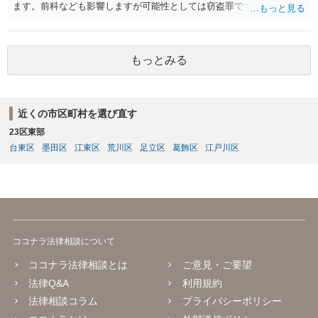
ます。前科なども影響しますが可能性としては窃盗罪ですので、逮捕
勾留や略式起訴などの可能性もあります。ご参考にしてください。
もっとみる
近くの市区町村を選び直す
23区東部
台東区
墨田区
江東区
荒川区
足立区
葛飾区
江戸川区
ココナラ法律相談について
ココナラ法律相談とは
ご意見・ご要望
法律Q&A
利用規約
法律相談コラム
プライバシーポリシー