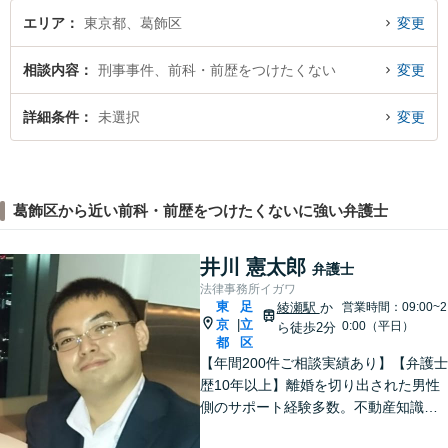
B相談可】
エリア
東京都、葛飾区
変更
相談内容
刑事事件、前科・前歴をつけたくない
変更
詳細条件
未選択
変更
葛飾区から近い前科・前歴をつけたくないに強い弁護士
井川 憲太郎
弁護士
法律事務所イガワ
東
足
綾瀬駅
か
営業時間：09:00~2
京
立
|
0:00（平日）
ら徒歩2分
都
区
【年間200件ご相談実績あり】【弁護士
歴10年以上】離婚を切り出された男性
側のサポート経験多数。不動産知識が
豊富。複雑な相続案件の対応も可能。