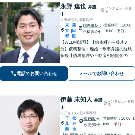
永野 達也
弁護
インタビューを見
る
士
永野総合法律事務所
東
墨
錦糸町駅
か
営業時間：10:00~
京
田
|
18:00（平日）
ら徒歩2分
都
区
【WEB相談可】【錦糸町から徒歩3
分】債務整理・離婚・刑事弁護の経験
多数【債務整理や不動産相続関係の著
書執筆経験あり】まずはお気軽にご相
談ください【LINEで連絡可】【夜間・
電話でお問い合わせ
メールでお問い合わせ
休日面談可】【完全個室】【法テラス
利用可】
伊藤 未知人
弁護
インタビューを見
る
士
松戸さくら法律事務所
千
松
松戸駅
か
営業時間：10:00~1
葉
戸
|
8:00（平日）
ら徒歩5分
県
市