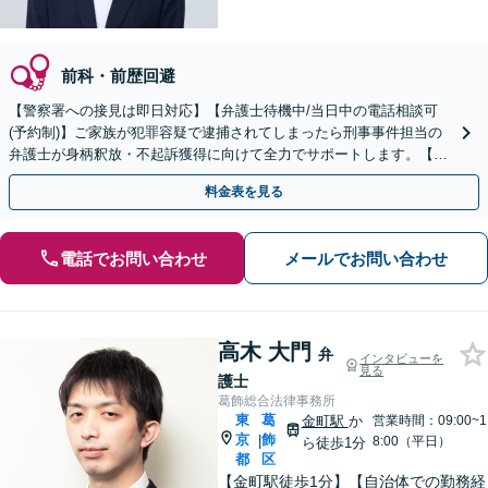
前科・前歴回避
【警察署への接見は即日対応】【弁護士待機中/当日中の電話相談可
(予約制)】ご家族が犯罪容疑で逮捕されてしまったら刑事事件担当の
弁護士が身柄釈放・不起訴獲得に向けて全力でサポートします。【毎
月100名以上の相談実績】【関東エリア対応】
料金表を見る
電話でお問い合わせ
メールでお問い合わせ
高木 大門
弁
インタビューを
見る
護士
葛飾総合法律事務所
東
葛
金町駅
か
営業時間：09:00~1
京
飾
|
8:00（平日）
ら徒歩1分
都
区
【金町駅徒歩1分】【自治体での勤務経