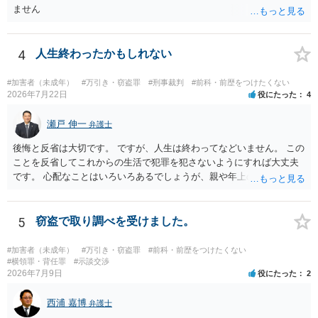
ません
4
人生終わったかもしれない
#加害者（未成年）
#万引き・窃盗罪
#刑事裁判
#前科・前歴をつけたくない
2026年7月22日
役にたった
4
瀬戸 伸一
弁護士
後悔と反省は大切です。 ですが、人生は終わってなどいません。 この
ことを反省してこれからの生活で犯罪を犯さないようにすれば大丈夫
です。 心配なことはいろいろあるでしょうが、親や年上の兄弟や信頼
できる人（先生など）に心配事を相談すると心が落ち着くと思いま
す。
5
窃盗で取り調べを受けました。
#加害者（未成年）
#万引き・窃盗罪
#前科・前歴をつけたくない
#横領罪・背任罪
#示談交渉
2026年7月9日
役にたった
2
西浦 嘉博
弁護士