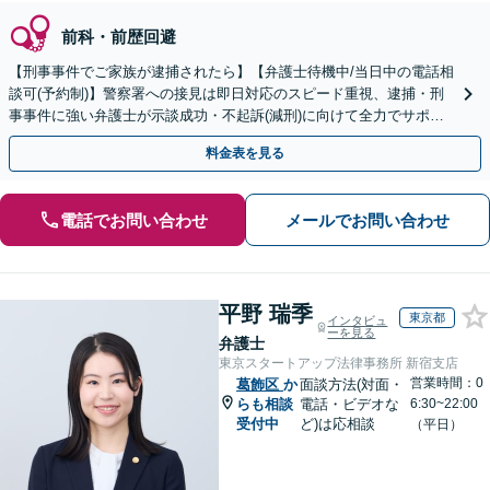
前科・前歴回避
【刑事事件でご家族が逮捕されたら】【弁護士待機中/当日中の電話相
談可(予約制)】警察署への接見は即日対応のスピード重視、逮捕・刑
事事件に強い弁護士が示談成功・不起訴(減刑)に向けて全力でサポー
トします。【加害者側の相談専門】
料金表を見る
電話でお問い合わせ
メールでお問い合わせ
平野 瑞季
東京都
インタビュ
ーを見る
弁護士
東京スタートアップ法律事務所 新宿支店
営業時間：0
葛飾区
か
面談方法(対面・
らも相談
電話・ビデオな
6:30~22:00
受付中
ど)は応相談
（平日）