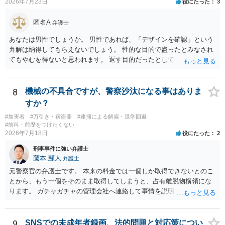
2026年7月23日
役にたった
3
匿名A
弁護士
あなたは男性でしょうか。 男性であれば、「デザインを確認」という
弁解は納得してもらえないでしょう。 性的な目的で盗ったとみなされ
てもやむを得ないと思われます。 返す目的だったとしても、性的な目
的の達成のためだとすれば、一旦、自室にもちかえっている以上、不
法領得の意思は発現しており、窃盗の既遂罪は成立し得まると思われ
ます。 元の場所に戻したのは、前述の目的を遂行する関係上、ばれな
8
機械の不具合ですが、警察沙汰になる事はありま
いように戻したと評価されることになるのではないかと思います。 防
すか？
犯カメラに写っているのがあなたなのかは不明ですが、極めて深刻な
#加害者
#万引き・窃盗罪
#逮捕による解雇・退学回避
事態になっているのは確かです。お早目にご両親などとも相談して、
#前科・前歴をつけたくない
弁護士を依頼の上、示談の方向で動かれるのがよろしいかと思いま
2026年7月18日
役にたった
2
す。
刑事事件に強い弁護士
藤本 顯人
弁護士
元警察官の弁護士です。 本来の料金では一個しか取得できないとのこ
とから、もう一個をそのまま取得してしまうと、占有離脱物横領にな
ります。 ガチャガチャの管理会社へ連絡して事情を説明して一個返還
するか、一回分の追加料金を支払って取得するのが良いと思います。
あるいは管理会社がお金は不要かつ返還不要との申し出があれば取得
しても問題ありません。
9
SNSでの未成年者録画、法的問題と対応策につい