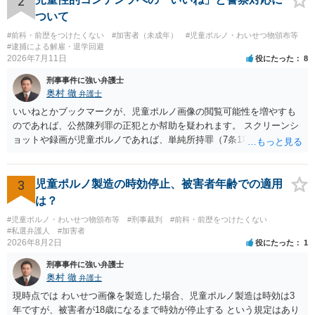
2
ついて
#前科・前歴をつけたくない
#加害者（未成年）
#児童ポルノ・わいせつ物頒布等
#逮捕による解雇・退学回避
2026年7月11日
役にたった
8
刑事事件に強い弁護士
奥村 徹
弁護士
いいねとかブックマークが、児童ポルノ画像の閲覧可能性を増やすも
のであれば、公然陳列罪の正犯とか幇助を疑われます。 スクリーンシ
ョットや録画が児童ポルノであれば、単純所持罪（7条1項）になりま
す。 いいね・ブックマークが犯罪になるかは微妙ですが、もとの児童
ポルノ画像の陳列者の関連先として、任意で取調を受けた人はいま
す。 snsのサーバー凍結の具体的理由はわかりませんが、児童ポルノ
3
児童ポルノ製造の時効停止、被害者年齢での適用
であれば、日本警察に連絡されて、日本の刑罰法規に触れる点があれ
は？
ば、捜査を受けることがあります。
#児童ポルノ・わいせつ物頒布等
#刑事裁判
#前科・前歴をつけたくない
#私選弁護人
#加害者
2026年8月2日
役にたった
1
刑事事件に強い弁護士
奥村 徹
弁護士
現時点では わいせつ画像を製造した場合、児童ポルノ製造は時効は3
年ですが、被害者が18歳になるまで時効が停止する という規定はあり