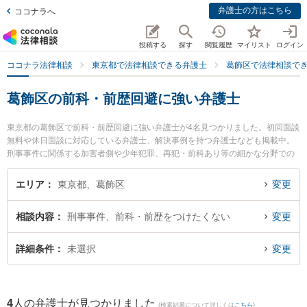
弁護士の方はこちら
ココナラへ
投稿する
探す
閲覧履歴
マイリスト
ログイン
ココナラ法律相談
東京都で法律相談できる弁護士
葛飾区で法律相談で
葛飾区の前科・前歴回避に強い弁護士
東京都の葛飾区で前科・前歴回避に強い弁護士が4名見つかりました。初回面談
無料や休日面談に対応している弁護士、解決事例を持つ弁護士なども掲載中。
刑事事件に関係する加害者側や少年犯罪、再犯・前科あり等の細かな分野での
絞り込み検索もでき便利です。特に葛飾総合法律事務所の角 学弁護士や葛飾総
合法律事務所の岡部 頌平弁護士、葛飾総合法律事務所の高木 大門弁護士のプロ
エリア
東京都、葛飾区
変更
フィール情報や弁護士費用、強みなどが注目されています。『葛飾区で土日や
夜間に発生した前科・前歴回避のトラブルを今すぐに弁護士に相談したい』
相談内容
刑事事件、前科・前歴をつけたくない
変更
『前科・前歴回避のトラブル解決の実績豊富な近くの弁護士を検索したい』
『初回相談無料で前科・前歴回避を法律相談できる葛飾区内の弁護士に相談予
約したい』などでお困りの相談者さんにおすすめです。
詳細条件
未選択
変更
4
人の弁護士が見つかりました
(検索結果について詳しくは
こちら
)