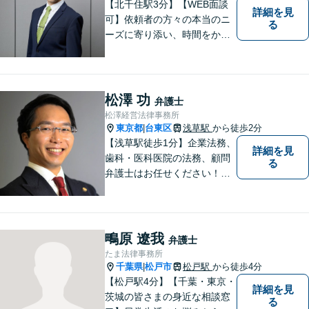
相談】
【北千住駅3分】【WEB面談
詳細を見
可】依頼者の方々の本当のニ
る
ーズに寄り添い、時間をかけ
た適切な判決を求めるか、早
期解決を優先するかを共に話
し合い、最も前向きになれる
解決を見つけ出すことを目指
松澤 功
弁護士
します。
松澤経営法律事務所
東京都
台東区
浅草駅
から徒歩2分
|
【浅草駅徒歩1分】企業法務、
詳細を見
歯科・医科医院の法務、顧問
る
弁護士はお任せください！労
務問題・患者クレーム・企業
法務も対応【電話・メール相
談OK】【休日・夜間面談可】
鴫原 遼我
弁護士
たま法律事務所
千葉県
松戸市
松戸駅
から徒歩4分
|
【松戸駅4分】【千葉・東京・
詳細を見
茨城の皆さまの身近な相談窓
る