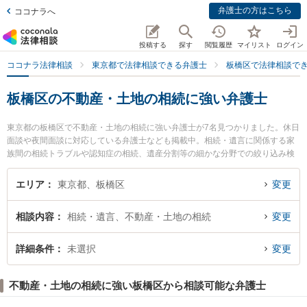
弁護士の方はこちら
ココナラへ
投稿する
探す
閲覧履歴
マイリスト
ログイン
ココナラ法律相談
東京都で法律相談できる弁護士
板橋区で法律相談で
板橋区の不動産・土地の相続に強い弁護士
東京都の板橋区で不動産・土地の相続に強い弁護士が7名見つかりました。休日
面談や夜間面談に対応している弁護士なども掲載中。相続・遺言に関係する家
族間の相続トラブルや認知症の相続、遺産分割等の細かな分野での絞り込み検
索もでき便利です。特にいとう法律事務所の伊藤 敦弁護士や木下信行法律事務
所の木下 信行弁護士、きのした法律事務所の木下 正一郎弁護士のプロフィール
エリア
東京都、板橋区
変更
情報や弁護士費用、強みなどが注目されています。『板橋区で土日や夜間に発
生した不動産・土地の相続のトラブルを今すぐに弁護士に相談したい』『不動
相談内容
相続・遺言、不動産・土地の相続
変更
産・土地の相続のトラブル解決の実績豊富な近くの弁護士を検索したい』『初
回相談無料で不動産・土地の相続を法律相談できる板橋区内の弁護士に相談予
約したい』などでお困りの相談者さんにおすすめです。
詳細条件
未選択
変更
不動産・土地の相続に強い板橋区から相談可能な弁護士