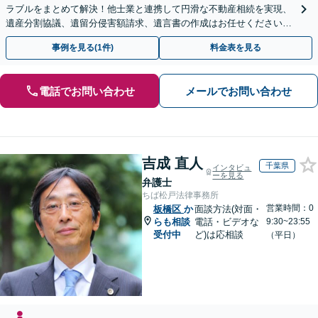
ラブルをまとめて解決！他士業と連携して円滑な不動産相続を実現、
遺産分割協議、遺留分侵害額請求、遺言書の作成はお任せください。
明確な料金体系【オンライン面談可能】
事例を見る(1件)
料金表を見る
電話でお問い合わせ
メールでお問い合わせ
吉成 直人
千葉県
インタビュ
ーを見る
弁護士
ちば松戸法律事務所
営業時間：0
板橋区
か
面談方法(対面・
らも相談
電話・ビデオな
9:30~23:55
受付中
ど)は応相談
（平日）