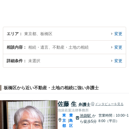
エリア
東京都、板橋区
変更
相談内容
相続・遺言、不動産・土地の相続
変更
詳細条件
未選択
変更
板橋区から近い不動産・土地の相続に強い弁護士
佐藤 生
弁護士
インタビューを見る
池袋若葉法律事務所
東
豊
池袋駅
か
営業時間：10:00~1
京
島
|
8:00（平日）
ら徒歩5分
都
区