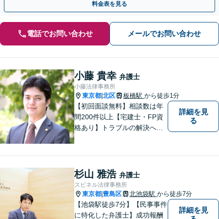
料金表を見る
電話でお問い合わせ
メールでお問い合わせ
小藤 貴幸
弁護士
小藤法律事務所
東京都
北区
板橋駅
から徒歩1分
|
【初回面談無料】相談数は年
詳細を見
間200件以上【宅建士・FP資
る
格あり】トラブルの解決へは
スピード対応が重要です。問
題の本質を掘り下げ、真の解
決を目指します。不動産・相
続・離婚・企業法務はお任せ
杉山 雅浩
弁護士
ください。【板橋駅徒歩1分】
スピネル法律事務所
東京都
豊島区
北池袋駅
から徒歩7分
|
【池袋駅徒歩7分】【民事事件
詳細を見
に特化した弁護士】成功報酬
る