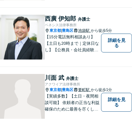
す。親権/財産分与/国際結婚な
どの問題でお悩みの方、長年
の経験と持ち前の情熱で手厚
西廣 伊知郎
弁護士
くサポートさせていただきま
ベネシス法律事務所
す。【フランス語対応可能】
東京都
豊島区
池袋駅
から徒歩5分
|
【15分電話無料相談あり】
詳細を見
【土日も20時まで｜定休日な
る
し】【公務員・会社員経験あ
り】【弁護士歴15年以上】ス
ピード対応に定評あり。オン
ライン面談も実施中。不動
産、離婚、労働、借金トラブ
川面 武
弁護士
ルならお任せください。【企
アクワイア法律事務所
業側にも対応】【池袋駅5分】
東京都
豊島区
要町駅
から徒歩1分
|
【実績多数】【土日・夜間相
詳細を見
談可能】 依頼者の正当な利益
る
確保のために最善を尽くして
参ります。