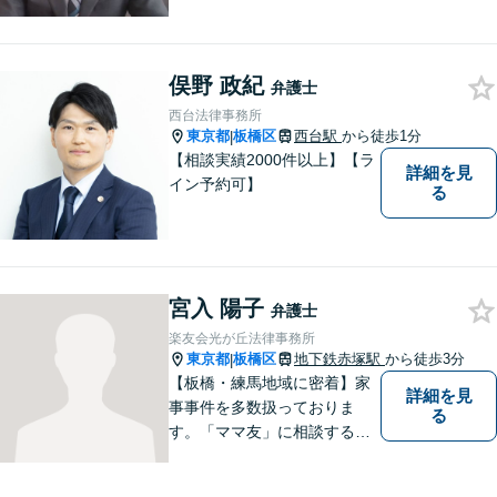
俣野 政紀
弁護士
西台法律事務所
東京都
板橋区
西台駅
から徒歩1分
|
【相談実績2000件以上】【ラ
詳細を見
イン予約可】
る
宮入 陽子
弁護士
楽友会光が丘法律事務所
東京都
板橋区
地下鉄赤塚駅
から徒歩3分
|
【板橋・練馬地域に密着】家
詳細を見
事事件を多数扱っておりま
る
す。「ママ友」に相談するよ
うな感覚で、気楽にご相談下
さい。