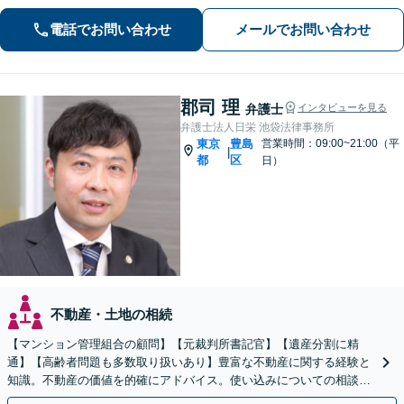
民事から刑事事件まで幅広く支援【完
電話でお問い合わせ
メールでお問い合わせ
全個室】
郡司 理
弁護士
インタビューを見る
弁護士法人日栄 池袋法律事務所
東京
豊島
営業時間：09:00~21:00（平
|
都
区
日）
不動産・土地の相続
【マンション管理組合の顧問】【元裁判所書記官】【遺産分割に精
通】【高齢者問題も多数取り扱いあり】豊富な不動産に関する経験と
知識。不動産の価値を的確にアドバイス。使い込みについての相談も
多数。後見など高齢者の問題にも対応可