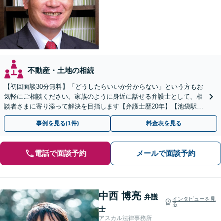
不動産・土地の相続
【初回面談30分無料】「どうしたらいいか分からない」という方もお
気軽にご相談ください。家族のように身近に話せる弁護士として、相
談者さまに寄り添って解決を目指します【弁護士歴20年】【池袋駅5
分】
事例を見る(1件)
料金表を見る
電話で面談予約
メールで面談予約
中西 博亮
弁護
インタビューを見
る
士
アスカル法律事務所