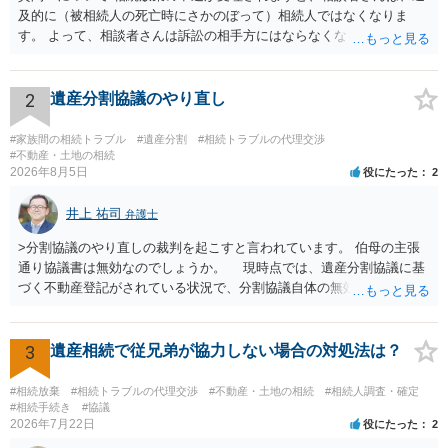
及的に（被相続人の死亡時にさかのぼって）相続人ではなくなりま
す。 よって、相談者さんは訴訟の相手方にはならなくなるので（明け
渡し請求の対象ではなくなるので）請求棄却となります。 相続放棄受
理証明を家庭裁判所で取得し、コピーを答弁書に添えて裁判所に提出
してください。 質問２について 請求棄却を求める答弁書を提出すれ
2
遺産分割協議のやり直し
ば、第１回期日は出席する必要がありません。その日は差支え（用事
があり出席できない）との記載で十分です。 質問３について 弁護士で
#家族間の相続トラブル
#遺産分割
#相続トラブルの代理交渉
はないので、ｍｉｎｔｓでの提出の必要は無いと思います。郵送（期
#不動産・土地の相続
2026年8月5日
役にたった
2
限までに届けばよい）で十分です。 詳細は、書面記載の裁判所書記官
にお問い合わせください。 以上、ご参考まで。
井上 祐司
弁護士
>分割協議のやり直しの裁判を起こすと言われています。 伯母の主張
通り協議書は無効なのでしょうか。 現時点では、遺産分割協議に基
づく不動産登記がされている状況で、分割協議自体の無効を裁判所が
認めたわけではないので、分割協議の効力に影響はありません。 先
方の訴訟の主張及び立証次第ですが、 ・御祖母様の認知能力に関する
医師の意見書、筆跡鑑定 が提出されればその効力が否定される可能性
3
遺産相続で従兄弟が協力しない場合の対処法は？
はありますが、 ・伯母様自身が分割協議に加わっていること ・御祖母
様の意に反する遺産分割協議を行う実益が誰にあったかの立証が困難
#相続放棄
#相続トラブルの代理交渉
#不動産・土地の相続
#相続人調査・確定
であること からすると、実際に遺産分割協議の効力が否定される可能
#相続手続き
#協議
2026年7月22日
役にたった
2
性はそれほど高くない（立証のハードルは非常に高い）ということが
言えると思います。