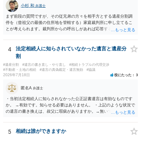
小杉 和
弁護士
まず前段の質問ですが、その従兄弟の方々を相手方とする遺産分割調
停を（曾祖父の最後の住所地を管轄する）家庭裁判所に申し立てるこ
とが考えられます。裁判所からの呼出しがあれば応答する可能性がま
だあるのではないでしょうか。 後段の質問については、相続放棄は可
能と思われます。時間が思った以上にないので必要書類をてきぱきと
揃える必要があります。その点是非御注意ください。
4
法定相続人に知らされていなかった遺言と遺産分
割
#遺産分割
#遺言の書き直し・やり直し
#相続トラブルの代理交渉
#不動産・土地の相続
#遺言の真偽鑑定・遺言無効
#協議
2026年7月18日
役にたった
3
匿名A
弁護士
・当初法定相続人に知らされなかった公正証書遺言は有効なものです
か。 →有効です。知らせる必要はありません。 ・上記のような状況で
の遺言の書き換えは、叔父に瑕疵がありますか。→無いです。 ・分割
する場合の比率は、現状で、客観的に見てどの程度が妥当と考えられ
ますか。 →本人が自由に決められますので、どこが妥当とは言えない
です。客観的な基準もありません。 ・できれば穏やかに、分割を拒否
5
相続は誰ができますか
することはできますか。 →分割を拒否するということは、遺産はいら