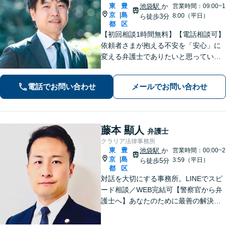
東
豊
池袋駅
か
営業時間：09:00~1
京
島
|
8:00（平日）
ら徒歩3分
都
区
【初回相談1時間無料】【電話相談可】
依頼者さまが抱える不安を「安心」に
変える弁護士でありたいと思っていま
す。話しやすい雰囲気作りを徹底し、
依頼者さまと密にコミュニケーション
電話でお問い合わせ
メールでお問い合わせ
を取ることを大切にしています。【休
日・夜間面談可】【メール・WEB相談
可】
藤本 顯人
弁護士
クラリア法律事務所
東
豊
池袋駅
か
営業時間：00:00~2
京
島
|
3:59（平日）
ら徒歩5分
都
区
対話を大切にする事務所。LINEでスピ
ード相談／WEB完結可【警察官から弁
護士へ】あなたのために最善の解決を
目指します。洞察力と交渉力を強み
に、相続問題、交通事故や離婚などの