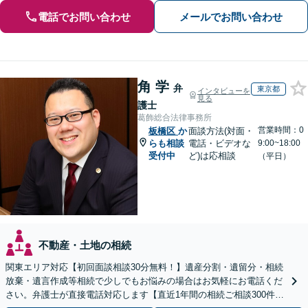
電話でお問い合わせ
メールでお問い合わせ
角 学
弁
東京都
インタビューを
見る
護士
葛飾総合法律事務所
営業時間：0
板橋区
か
面談方法(対面・
らも相談
電話・ビデオな
9:00~18:00
受付中
ど)は応相談
（平日）
不動産・土地の相続
関東エリア対応【初回面談相談30分無料！】遺産分割・遺留分・相続
放棄・遺言作成等相続で少しでもお悩みの場合はお気軽にお電話くだ
さい。弁護士が直接電話対応します【直近1年間の相続ご相談300件以