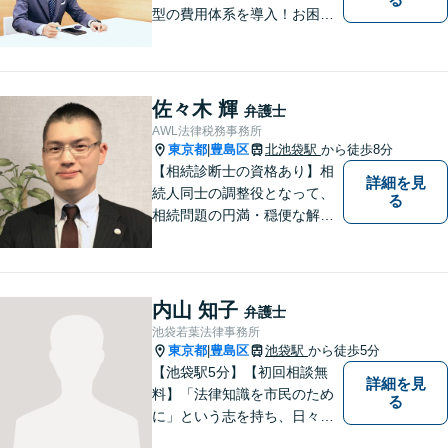
型の費用体系を導入！お困り
ごとがあれば、まずはご相談
ください。「街の法律家」と
しての身近な事細かい事件ま
で広く取り扱い、幅広い分野
佐々木 輝
弁護士
で実績あり！【完全個室対
AWL法律税務事務所
応】
東京都
豊島区
北池袋駅
から徒歩8分
|
【相続診断士の資格あり】相
詳細を見
続人同士の調整役となって、
る
相続問題の円満・穏便な解決
をサポート／遺留分侵害額請
求／相続人・相続財産調査／
遺言書作成／遺産分割相続放
棄などお任せください【池袋8
内山 知子
弁護士
分】交通事故・借金問題にも
池袋若葉法律事務所
対応
東京都
豊島区
池袋駅
から徒歩5分
|
【池袋駅5分】【初回相談無
詳細を見
料】「法律知識を市民のため
る
に」という志を持ち、日々弁
護士活動に取り組んでいま