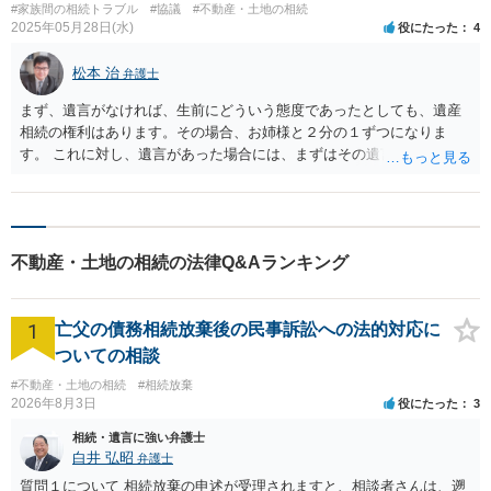
#家族間の相続トラブル
#協議
#不動産・土地の相続
2025年05月28日(水)
役にたった
4
松本 治
弁護士
まず、遺言がなければ、生前にどういう態度であったとしても、遺産
相続の権利はあります。その場合、お姉様と２分の１ずつになりま
す。 これに対し、遺言があった場合には、まずはその遺言どおりにな
り、もらえる財産の少なかった側に遺留分という権利が発生します。
今回の場合、遺産の範囲や特別受益・寄与分という遺産分割を調整す
る要素なども検討する必要がありそうです。 弁護士に直接相談なさる
ことをお勧めします。
不動産・土地の相続の法律Q&Aランキング
1
亡父の債務相続放棄後の民事訴訟への法的対応に
ついての相談
#不動産・土地の相続
#相続放棄
2026年8月3日
役にたった
3
相続・遺言に強い弁護士
白井 弘昭
弁護士
質問１について 相続放棄の申述が受理されますと、相談者さんは、遡