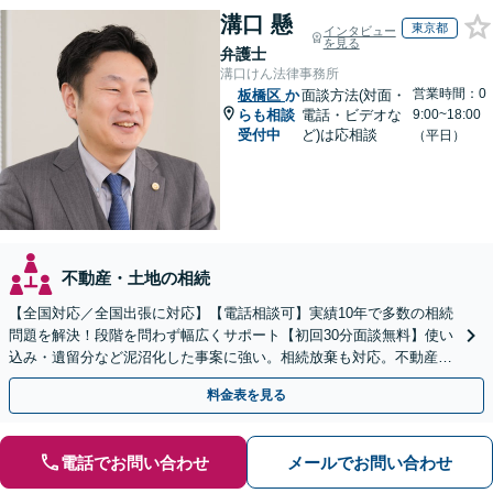
溝口 懸
東京都
インタビュー
を見る
弁護士
溝口けん法律事務所
営業時間：0
板橋区
か
面談方法(対面・
らも相談
電話・ビデオな
9:00~18:00
受付中
ど)は応相談
（平日）
不動産・土地の相続
【全国対応／全国出張に対応】【電話相談可】実績10年で多数の相続
問題を解決！段階を問わず幅広くサポート【初回30分面談無料】使い
込み・遺留分など泥沼化した事案に強い。相続放棄も対応。不動産相
続は次世代を見据えたご提案。生前対策もお任せを
料金表を見る
電話でお問い合わせ
メールでお問い合わせ