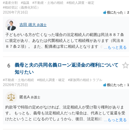
ないということでしょうか。遺言で、受取を指定されててもいらない
#遺産分割
#協議
#不動産・土地の相続
#相続人調査・確定
と拒否することはできます。理由を説明する必要はありません。
#相続登記（義務化対応）
2026年7月16日
役にたった
2
吉田 雄大
弁護士
子どもがいる方が亡くなった場合の法定相続人の範囲は民法８８７条
に規定があり、あなたは代襲相続人として相続権があります（民法８
８７条２項）。 また、配偶者は常に相続人となります（民法８９０
条）。 「祖父の子供３人」の方の配偶者がご健在であれば、その方に
も相続権があります。つまり、孫５人に加えて「おじ又はおば」にも
相続権がある可能性があります。
6
義母と夫の共同名義ローン返済金の権利について
知りたい
#不動産・土地の相続
#相続人調査・確定
#家族間の相続トラブル
2026年7月25日
役にたった
1
匿名A
弁護士
約款等で特段の定めがなければ、法定相続人が受け取り権利がありま
す。 もっとも、義母も法定相続人だった場合は、代表として返還を受
けたということ になるのでしょうから、後日、法定相続分に基づいて
精算を求めることは可能と思います。