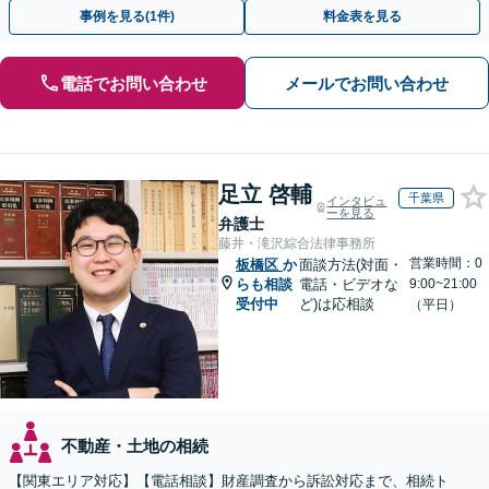
上！＆相続の著書・セミナー多数】弁護士複数所属
事例を見る(1件)
料金表を見る
電話でお問い合わせ
メールでお問い合わせ
足立 啓輔
千葉県
インタビュ
ーを見る
弁護士
藤井・滝沢綜合法律事務所
営業時間：0
板橋区
か
面談方法(対面・
らも相談
電話・ビデオな
9:00~21:00
受付中
ど)は応相談
（平日）
不動産・土地の相続
【関東エリア対応】【電話相談】財産調査から訴訟対応まで、相続ト