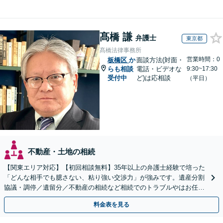
髙橋 謙
弁護士
東京都
髙橋法律事務所
営業時間：0
板橋区
か
面談方法(対面・
らも相談
電話・ビデオな
9:30~17:30
受付中
ど)は応相談
（平日）
不動産・土地の相続
【関東エリア対応】【初回相談無料】35年以上の弁護士経験で培った
「どんな相手でも臆さない、粘り強い交渉力」が強みです。遺産分割
協議・調停／遺留分／不動産の相続など相続でのトラブルやはお任せ
ください。遺言書や生前贈与など生前対策にも注力
料金表を見る