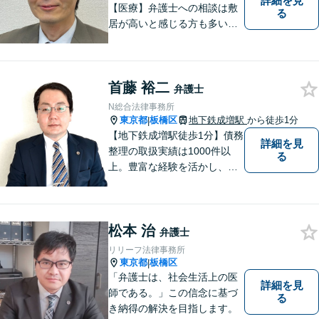
詳細を見
【医療】弁護士への相談は敷
る
居が高いと感じる方も多いか
と思いますが、当事務所は気
軽に相談できる地元の弁護士
事務所として、適切な解決を
首藤 裕二
目指すサービスを提供してい
弁護士
ます。 何か困ったことがあれ
N総合法律事務所
ば、まずはお気軽にご相談く
東京都
板橋区
地下鉄成増駅
から徒歩1分
|
ださい。
【地下鉄成増駅徒歩1分】債務
詳細を見
整理の取扱実績は1000件以
る
上。豊富な経験を活かし、ご
相談から各種手続き、交渉等
すべてサポート。ご依頼者さ
まと真摯に向き合い、二人三
松本 治
脚で解決へ向けて尽力いたし
弁護士
ます。まずはお気軽にご相談
リリーフ法律事務所
ください。
東京都
板橋区
|
「弁護士は、社会生活上の医
詳細を見
師である。」この信念に基づ
る
き納得の解決を目指します。